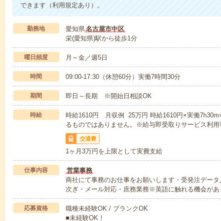
できます（利用規定あり）。
勤務地
愛知県
名古屋市中区
栄(愛知県)駅から徒歩1分
曜日頻度
月～金／週5日
時間
09:00-17:30（休憩60分）実働7時間30分
期間
即日～長期 ※開始日相談OK
時給
時給1610円 月収例 25万円 時給1610円×実働7h30
るものではありません。※給与即受取りサービス利用
交通費
1ヶ月3万円を上限として実費支給
仕事内容
営業事務
商社にて事務のお仕事をお願いします・受発注データ
次ぎ・メール対応・庶務業務※英語に触れる機会があ
応募資格
職種未経験OK / ブランクOK
■未経験OK！