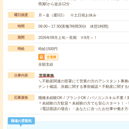
県)駅から徒歩12分
曜日頻度
月～金（週5日） ※土日祝お休み
時間
09:00～17:30(実働7時間30分 休憩1時間)
期間
2026年09月上旬～長期 ※9月～！
時給
時給1500円
交通費
全額支給
仕事内容
営業事務
＼不動産関連の部署にて営業の方のアシスタント事務
ナント確認、決裁に関する事前確認＊不動産に関する
応募資格
職種未経験OK / ブランクOK / パソコンスキル不要 /
＊未経験の方歓迎＊未経験の方でも安心スタート！・
（電話面談の場合）・あなたに合ったお仕事や働き方
職場の雰囲気