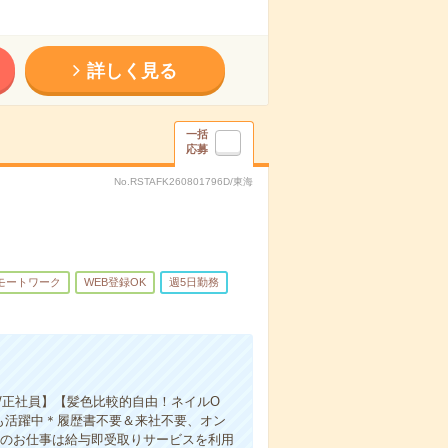
詳しく見る
一括
応募
No.RSTAFK260801796D/東海
モートワーク
WEB登録OK
週5日勤務
り/正社員】【髪色比較的自由！ネイルO
も活躍中＊履歴書不要＆来社不要、オン
※このお仕事は給与即受取りサービスを利用