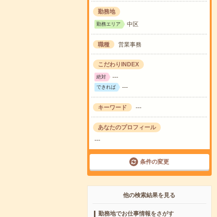
勤務地
中区
勤務エリア
職種
営業事務
こだわりINDEX
---
絶対
---
できれば
キーワード
---
あなたのプロフィール
---
条件の変更
他の検索結果を見る
勤務地でお仕事情報をさがす