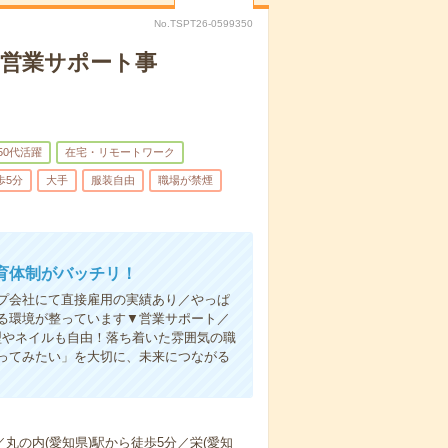
No.TSPT26-0599350
の営業サポート事
50代活躍
在宅・リモートワーク
歩5分
大手
服装自由
職場が禁煙
育体制がバッチリ！
プ会社にて直接雇用の実績あり／やっぱ
る環境が整っています▼営業サポート／
型やネイルも自由！落ち着いた雰囲気の職
ってみたい」を大切に、未来につながる
丸の内(愛知県)駅から徒歩5分／栄(愛知