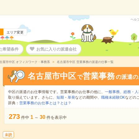
ヘル
エリア変更
た希望条件
お気に入りの派遣会社
古屋市中区 オフィスワーク・事務系
名古屋市中区 営業事務の派遣の仕事一覧
名古屋市中区
営業事務
で
の派遣の
中区の派遣のお仕事情報です。営業事務のお仕事の他に、
一般事務
、
総務・人
取り揃えています。さらに、
短期
・
単発
などの期間や、
職種未経験OK
などの
辞典：
営業事務のお仕事とは？とは？
273
1
30
件中
～
件を表示中
未読