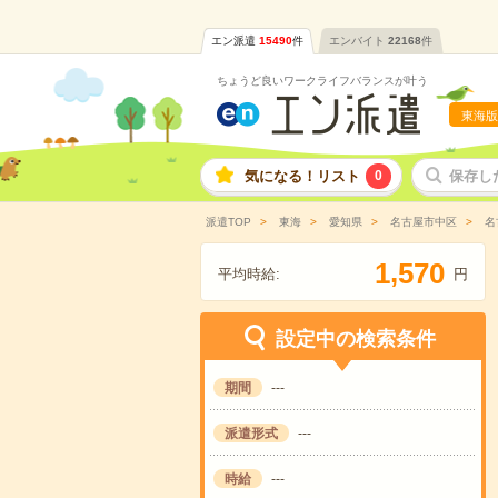
エン派遣
15490
件
エンバイト
22168
件
ちょうど良いワークライフバランスが叶う
東海版
気になる！リスト
0
保存し
派遣TOP
東海
愛知県
名古屋市中区
名
,
1
5
7
0
平均時給:
円
設定中の検索条件
期間
---
派遣形式
---
時給
---