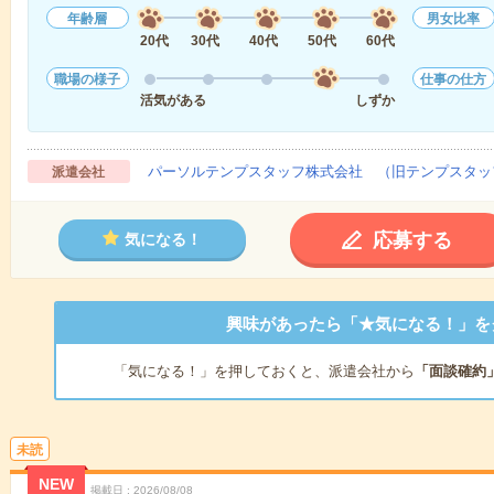
年齢層
男女比率
20代
30代
40代
50代
60代
職場の様子
仕事の仕方
活気がある
しずか
パーソルテンプスタッフ株式会社 （旧テンプスタッ
派遣会社
応募する
気になる！
興味があったら「★気になる！」を
「気になる！」を押しておくと、派遣会社から
「面談確約
未読
NEW
掲載日
2026/08/08