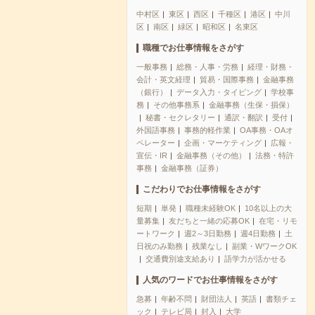
中村区
東区
西区
千種区
港区
中川
区
南区
緑区
昭和区
名東区
職種でお仕事情報をさがす
一般事務
総務・人事・労務
経理・財務・
会計・英文経理
貿易・国際事務
金融事務
（銀行）
データ入力・タイピング
学校事
務
その他事務系
金融事務（生保・損保）
秘書・セクレタリー
通訳・翻訳
受付
外国語事務
事務的軽作業
OA事務・OAオ
ペレーター
企画・マーケティング
広報・
宣伝・IR
金融事務（その他）
法務・特許
事務
金融事務（証券）
こだわりでお仕事情報をさがす
短期
単発
職種未経験OK
10名以上の大
量募集
友だちと一緒の応募OK
在宅・リモ
ートワーク
週2～3日勤務
週4日勤務
土
日祝のみ勤務
残業なし
副業・WワークOK
交通費別途支給あり
語学力が活かせる
人気のワードでお仕事情報をさがす
急募
年齢不問
財団法人
英語
書類チェ
ック
テレビ局
封入
大学