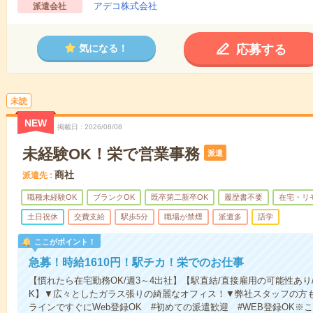
アデコ株式会社
派遣会社
応募する
気になる！
未読
NEW
掲載日
2026/08/08
未経験OK！栄で営業事務
派遣
商社
派遣先
職種未経験OK
ブランクOK
既卒第二新卒OK
履歴書不要
在宅・リ
土日祝休
交費支給
駅歩5分
職場が禁煙
派遣多
語学
ここがポイント！
急募！時給1610円！駅チカ！栄でのお仕事
【慣れたら在宅勤務OK/週3～4出社】【駅直結/直接雇用の可能性あ
K】▼広々としたガラス張りの綺麗なオフィス！▼弊社スタッフの方
ラインですぐにWeb登録OK #初めての派遣歓迎 #WEB登録OK