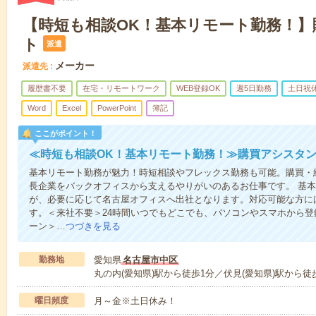
【時短も相談OK！基本リモート勤務！
ト
派遣
メーカー
派遣先
履歴書不要
在宅・リモートワーク
WEB登録OK
週5日勤務
土日祝
Word
Excel
PowerPoint
簿記
ここがポイント！
≪時短も相談OK！基本リモート勤務！≫購買アシスタ
基本リモート勤務が魅力！時短相談やフレックス勤務も可能。購買・
長企業をバックオフィスから支えるやりがいのあるお仕事です。 基
が、必要に応じて名古屋オフィスへ出社となります。対応可能な方に
す。＜来社不要＞24時間いつでもどこでも、パソコンやスマホから
ーン＞…
つづきを見る
勤務地
愛知県
名古屋市中区
丸の内(愛知県)駅から徒歩1分／伏見(愛知県)駅から徒
曜日頻度
月～金※土日休み！