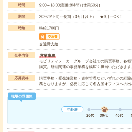
時間
9:00～18:00(実働:8時間) (休憩60分)
期間
2026/9/上旬～長期（3カ月以上） ★9月～OK！
時給
時給1700円
交通費
交通費支給
仕事内容
営業事務
モビリティメーカーグループ会社での購買事務。各種
購買。経理関連の事務業務を幅広く担当いただきます
応募資格
購買事務・受発注業務・資材管理などいずれかの経験
務となりますが、必要に応じて名古屋オフィスへの出
職場の雰囲気
年齢層
20代
30代
40代