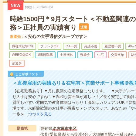
NEW
掲載日
2026/08/08
時給1500円＊9月スタート＜不動産関連
務＞正社員の実績有り
派遣
＜安心の大手通信グループです＞
派遣先
職種未経験OK
ブランクOK
OA不要
英語不要
履歴書不要
40～
WEB登録OK
週5日勤務
土日祝休
残業少
住宅
交費支給
駅
派遣多
ここがポイント！
＜直接雇用の実績あり＆在宅有＞営業サポート事務＠教
【在宅勤務あり】▼月に数回の在宅勤務になります。 ▼大手グルー
り大手は安心ですね！▼温和な雰囲気が嬉しい！／長く安定して働け
質問しやすい雰囲気で教育体制ばっちり！服装はカジュアルOK＊髪
場です。未経験歓迎のお仕事が豊富なテンプスタッフ。あなたの「や
一歩を…
つづきを見る
勤務地
愛知県
名古屋市中区
伏見(愛知県)駅から徒歩4分／大須観音駅から徒歩9分／