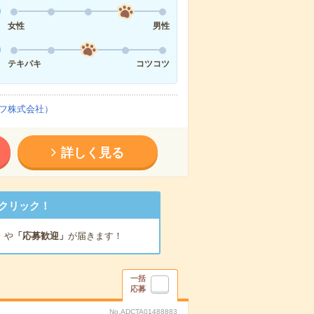
女性
男性
テキパキ
コツコツ
フ株式会社）
詳しく見る
クリック！
」
や
「応募歓迎」
が届きます！
一括
応募
No.ADCTA01488883