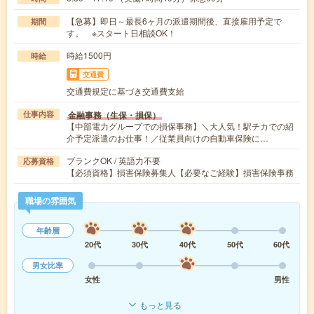
【急募】即日～最長6ヶ月の派遣期間後、直接雇用予定で
期間
す。 ※スタート日相談OK！
時給1500円
時給
交通費
交通費規定に基づき交通費支給
金融事務（生保・損保）
仕事内容
【中部電力グループでの損保事務】＼大人気！駅チカでの紹
介予定派遣のお仕事！／従業員向けの自動車保険に…
ブランクOK / 英語力不要
応募資格
【必須資格】損害保険募集人【必要なご経験】損害保険事務
職場の雰囲気
年齢層
20代
30代
40代
50代
60代
男女比率
女性
男性
もっと見る