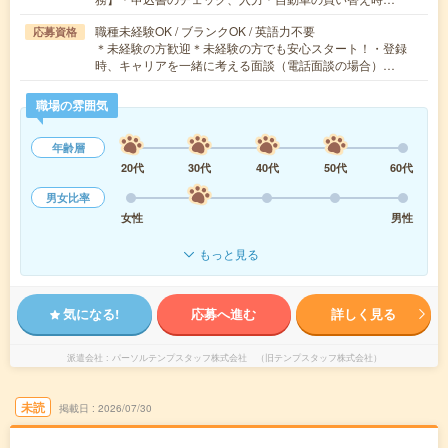
職種未経験OK / ブランクOK / 英語力不要
応募資格
＊未経験の方歓迎＊未経験の方でも安心スタート！・登録
時、キャリアを一緒に考える面談（電話面談の場合）…
職場の雰囲気
年齢層
20代
30代
40代
50代
60代
男女比率
女性
男性
もっと見る
気になる!
応募へ進む
詳しく見る
派遣会社
パーソルテンプスタッフ株式会社 （旧テンプスタッフ株式会社）
未読
掲載日
2026/07/30