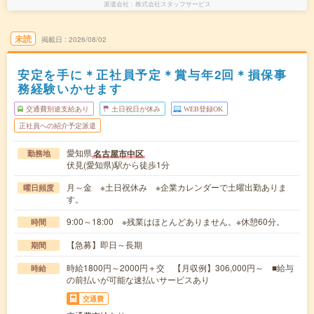
派遣会社
株式会社スタッフサービス
未読
掲載日
2026/08/02
安定を手に＊正社員予定＊賞与年2回＊損保事
務経験いかせます
交通費別途支給あり
土日祝日が休み
WEB登録OK
正社員への紹介予定派遣
愛知県
名古屋市中区
勤務地
伏見(愛知県)駅から徒歩1分
月～金 ※土日祝休み ※企業カレンダーで土曜出勤ありま
曜日頻度
す。
9:00～18:00 ※残業はほとんどありません。※休憩60分。
時間
【急募】即日～長期
期間
時給1800円～2000円＋交 【月収例】306,000円～ ■給与
時給
の前払いが可能な速払いサービスあり
交通費