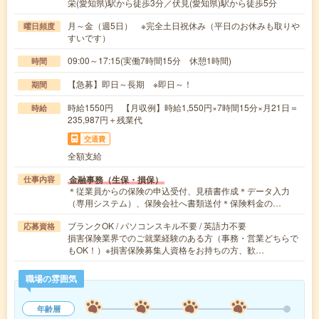
栄(愛知県)駅から徒歩3分／伏見(愛知県)駅から徒歩5分
月～金（週5日） ※完全土日祝休み（平日のお休みも取りや
曜日頻度
すいです）
09:00～17:15(実働7時間15分 休憩1時間)
時間
【急募】即日～長期 ※即日～！
期間
時給1550円 【月収例】時給1,550円×7時間15分×月21日＝
時給
235,987円＋残業代
交通費
全額支給
金融事務（生保・損保）
仕事内容
＊従業員からの保険の申込受付、見積書作成＊データ入力
（専用システム）、保険会社へ書類送付＊保険料金の…
ブランクOK / パソコンスキル不要 / 英語力不要
応募資格
損害保険業界でのご就業経験のある方（事務・営業どちらで
もOK！）※損害保険募集人資格をお持ちの方、歓…
職場の雰囲気
年齢層