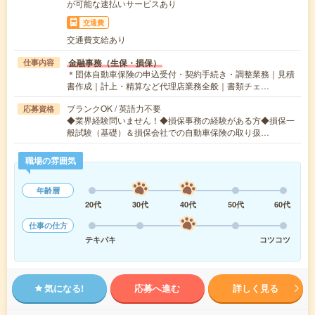
が可能な速払いサービスあり
交通費
交通費支給あり
金融事務（生保・損保）
仕事内容
＊団体自動車保険の申込受付・契約手続き・調整業務｜見積
書作成｜計上・精算など代理店業務全般｜書類チェ…
ブランクOK / 英語力不要
応募資格
◆業界経験問いません！◆損保事務の経験がある方◆損保一
般試験（基礎）＆損保会社での自動車保険の取り扱…
職場の雰囲気
年齢層
20代
30代
40代
50代
60代
仕事の仕方
テキパキ
コツコツ
気になる!
応募へ進む
詳しく見る