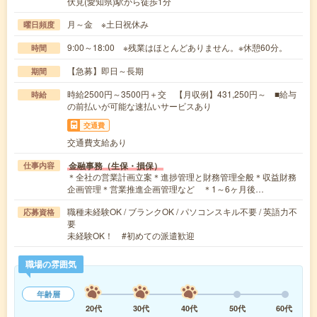
伏見(愛知県)駅から徒歩1分
月～金 ※土日祝休み
曜日頻度
9:00～18:00 ※残業はほとんどありません。※休憩60分。
時間
【急募】即日～長期
期間
時給2500円～3500円＋交 【月収例】431,250円～ ■給与
時給
の前払いが可能な速払いサービスあり
交通費
交通費支給あり
金融事務（生保・損保）
仕事内容
＊全社の営業計画立案＊進捗管理と財務管理全般＊収益財務
企画管理＊営業推進企画管理など ＊1～6ヶ月後…
職種未経験OK / ブランクOK / パソコンスキル不要 / 英語力不
応募資格
要
未経験OK！ #初めての派遣歓迎
職場の雰囲気
年齢層
20代
30代
40代
50代
60代