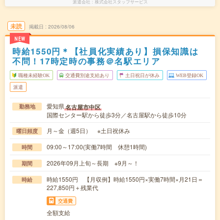
派遣会社
株式会社スタッフサービス
未読
掲載日
2026/08/06
NEW
時給1550円＊【社員化実績あり】損保知識は
不問！17時定時の事務＠名駅エリア
職種未経験OK
交通費別途支給あり
土日祝日が休み
WEB登録OK
派遣
愛知県
名古屋市中区
勤務地
国際センター駅から徒歩3分／名古屋駅から徒歩10分
月～金（週5日） ※土日祝休み
曜日頻度
09:00～17:00(実働7時間 休憩1時間)
時間
2026年09月上旬～長期 ※9月～！
期間
時給1550円 【月収例】時給1550円×実働7時間×月21日＝
時給
227,850円＋残業代
交通費
全額支給