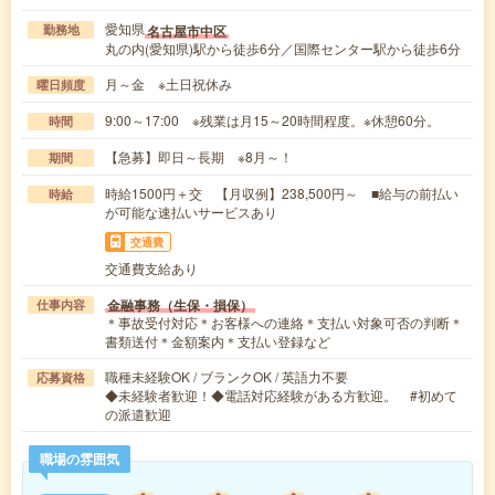
愛知県
名古屋市中区
勤務地
丸の内(愛知県)駅から徒歩6分／国際センター駅から徒歩6分
月～金 ※土日祝休み
曜日頻度
9:00～17:00 ※残業は月15～20時間程度。※休憩60分。
時間
【急募】即日～長期 ※8月～！
期間
時給1500円＋交 【月収例】238,500円～ ■給与の前払い
時給
が可能な速払いサービスあり
交通費
交通費支給あり
金融事務（生保・損保）
仕事内容
＊事故受付対応＊お客様への連絡＊支払い対象可否の判断＊
書類送付＊金額案内＊支払い登録など
職種未経験OK / ブランクOK / 英語力不要
応募資格
◆未経験者歓迎！◆電話対応経験がある方歓迎。 #初めて
の派遣歓迎
職場の雰囲気