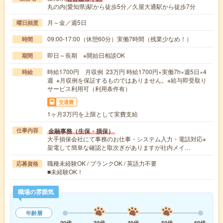
丸の内(愛知県)駅から徒歩5分／久屋大通駅から徒歩7分
月～金／週5日
曜日頻度
09:00-17:00（休憩60分）実働7時間（残業少なめ！）
時間
即日～長期 ※開始日相談OK
期間
時給1700円 月収例 23万円 時給1700円×実働7h×週5日×4
時給
週 ※月収例を保証するものではありません。※給与即受取り
サービス利用可（利用条件有）
交通費
1ヶ月3万円を上限として実費支給
金融事務（生保・損保）
仕事内容
大手損保会社にて事務のお仕事・システム入力・電話対応※
架電して簡単な確認と取次ぎがありますが社内メイ…
職種未経験OK / ブランクOK / 英語力不要
応募資格
■未経験OK！
職場の雰囲気
年齢層
20代
30代
40代
50代
60代