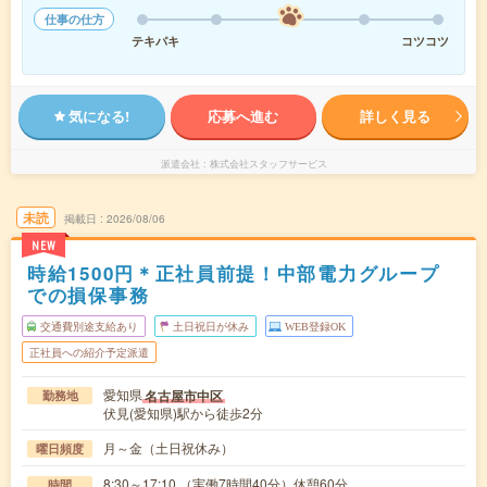
仕事の仕方
テキパキ
コツコツ
気になる!
応募へ進む
詳しく見る
派遣会社
株式会社スタッフサービス
未読
掲載日
2026/08/06
NEW
時給1500円＊正社員前提！中部電力グループ
での損保事務
交通費別途支給あり
土日祝日が休み
WEB登録OK
正社員への紹介予定派遣
愛知県
名古屋市中区
勤務地
伏見(愛知県)駅から徒歩2分
月～金（土日祝休み）
曜日頻度
8:30～17:10 （実働7時間40分）休憩60分
時間