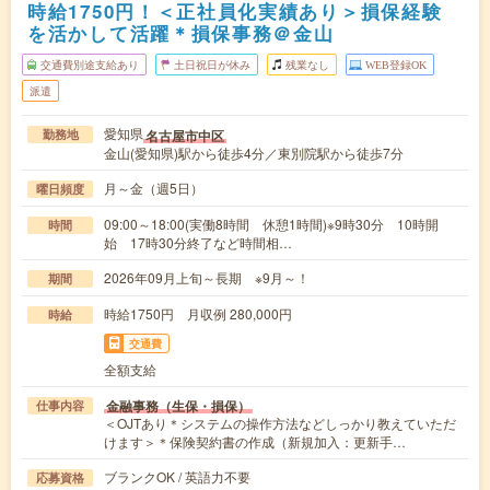
時給1750円！＜正社員化実績あり＞損保経験
を活かして活躍＊損保事務＠金山
交通費別途支給あり
土日祝日が休み
残業なし
WEB登録OK
派遣
愛知県
名古屋市中区
勤務地
金山(愛知県)駅から徒歩4分／東別院駅から徒歩7分
月～金（週5日）
曜日頻度
09:00～18:00(実働8時間 休憩1時間)※9時30分 10時開
時間
始 17時30分終了など時間相…
2026年09月上旬～長期 ※9月～！
期間
時給1750円 月収例 280,000円
時給
交通費
全額支給
金融事務（生保・損保）
仕事内容
＜OJTあり＊システムの操作方法などしっかり教えていただ
けます＞＊保険契約書の作成（新規加入：更新手…
ブランクOK / 英語力不要
応募資格