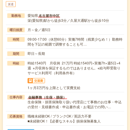
派遣
愛知県
名古屋市中区
勤務地
栄(愛知県)駅から徒歩3分／久屋大通駅から徒歩10分
月～金／週5日
曜日頻度
09:00-17:00（休憩60分）実働7時間（残業少なめ！）勤務時
時間
間を下記の範囲で調整することも可…
即日～長期
期間
時給1540円 月収例 21万円 時給1540円×実働7h×週5日×4
時給
週 ※月収例を保証するものではありません。※給与即受取り
サービス利用可（利用条件有）
交通費
1ヶ月3万円を上限として実費支給
金融事務（生保・損保）
仕事内容
生命保険・損害保険取り扱い代理店にて事務のお仕事・申込
の受付・見積書作成・申込書作成・お電話での問い…
職種未経験OK / ブランクOK / 英語力不要
応募資格
■未経験OK！【必要なスキル】損保保険募集人