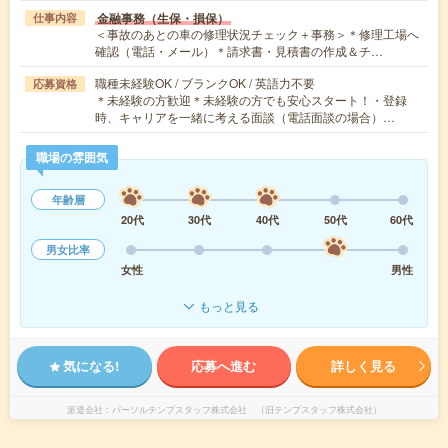
金融事務（生保・損保）
仕事内容
＜事故のあとの車の修理状況チェック＋事務＞＊修理工場へ
確認（電話・メール）＊請求書・見積書の作成＆チ…
職種未経験OK / ブランクOK / 英語力不要
応募資格
＊未経験の方歓迎＊未経験の方でも安心スタート！・登録
時、キャリアを一緒に考える面談（電話面談の場合）…
職場の雰囲気
年齢層
20代
30代
40代
50代
60代
男女比率
女性
男性
もっと見る
気になる!
応募へ進む
詳しく見る
派遣会社
パーソルテンプスタッフ株式会社 （旧テンプスタッフ株式会社）