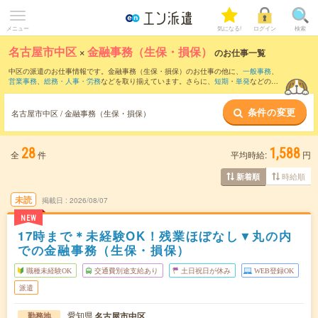
メニュー
気になる!
ログイン
検索
名古屋市中区
×
金融事務（生保・損保）
のお仕事一覧
中区の派遣のお仕事情報です。金融事務（生保・損保）のお仕事の他に、
一般事務
、
営業事務
、
総務・人事・労務
などを取り揃えています。さらに、
短期
・
単発
などの期
間や、
職種未経験OK
などのこだわり条件で絞り込んでいただけます。
条件の変更
名古屋市中区 / 金融事務（生保・損保）
28
1,588
全
件
平均時給:
円
時給順
新着順
未読
掲載日
2026/08/07
NEW
17時まで＊未経験OK！残業ほぼなし▼丸の内
での金融事務（生保・損保）
職種未経験OK
交通費別途支給あり
土日祝日が休み
WEB登録OK
派遣
愛知県
名古屋市中区
勤務地