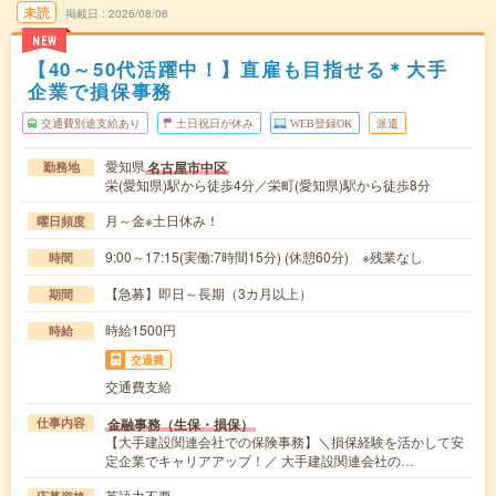
未読
掲載日
2026/08/06
NEW
【40～50代活躍中！】直雇も目指せる＊大手
企業で損保事務
交通費別途支給あり
土日祝日が休み
WEB登録OK
派遣
愛知県
名古屋市中区
勤務地
栄(愛知県)駅から徒歩4分／栄町(愛知県)駅から徒歩8分
月～金※土日休み！
曜日頻度
9:00～17:15(実働:7時間15分) (休憩60分) ※残業なし
時間
【急募】即日～長期（3カ月以上）
期間
時給1500円
時給
交通費
交通費支給
金融事務（生保・損保）
仕事内容
【大手建設関連会社での保険事務】＼損保経験を活かして安
定企業でキャリアアップ！／ 大手建設関連会社の…
英語力不要