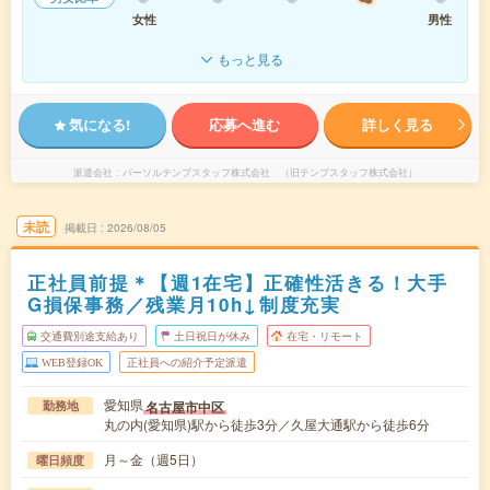
女性
男性
もっと見る
気になる!
応募へ進む
詳しく見る
派遣会社
パーソルテンプスタッフ株式会社 （旧テンプスタッフ株式会社）
未読
掲載日
2026/08/05
正社員前提＊【週1在宅】正確性活きる！大手
G損保事務／残業月10h↓制度充実
交通費別途支給あり
土日祝日が休み
在宅・リモート
WEB登録OK
正社員への紹介予定派遣
愛知県
名古屋市中区
勤務地
丸の内(愛知県)駅から徒歩3分／久屋大通駅から徒歩6分
月～金（週5日）
曜日頻度