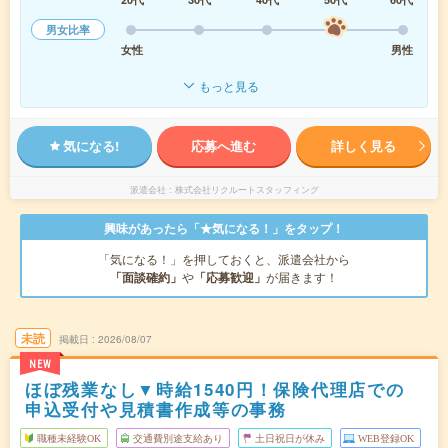
男女比率
女性
男性
もっと見る
気になる!
応募へ進む
詳しく見る
派遣会社
株式会社リクルートスタッフィング
興味があったら「★気になる！」をタップ！
「気になる！」を押しておくと、派遣会社から
「面談確約」
や
「応募歓迎」
が届きます！
未読
掲載日
2026/08/07
NEW
ほぼ残業なし▼時給1540円！保険代理店での
申込受付や見積書作成等の事務
職種未経験OK
交通費別途支給あり
土日祝日が休み
WEB登録OK