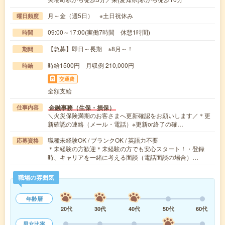
月～金（週5日） ※土日祝休み
曜日頻度
09:00～17:00(実働7時間 休憩1時間)
時間
【急募】即日～長期 ※8月～！
期間
時給1500円 月収例 210,000円
時給
交通費
全額支給
金融事務（生保・損保）
仕事内容
＼火災保険満期のお客さまへ更新確認をお願いします／＊更
新確認の連絡（メール・電話）※更新or終了の確…
職種未経験OK / ブランクOK / 英語力不要
応募資格
＊未経験の方歓迎＊未経験の方でも安心スタート！・登録
時、キャリアを一緒に考える面談（電話面談の場合）…
職場の雰囲気
年齢層
20代
30代
40代
50代
60代
男女比率