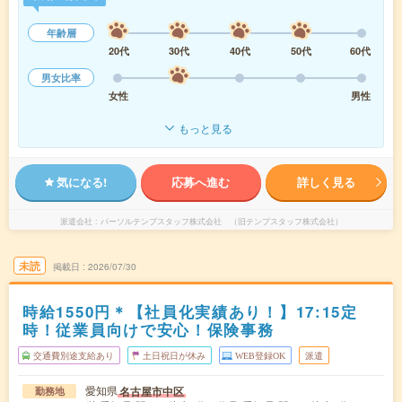
年齢層
20代
30代
40代
50代
60代
男女比率
女性
男性
もっと見る
気になる!
応募へ進む
詳しく見る
派遣会社
パーソルテンプスタッフ株式会社 （旧テンプスタッフ株式会社）
未読
掲載日
2026/07/30
時給1550円＊【社員化実績あり！】17:15定
時！従業員向けで安心！保険事務
交通費別途支給あり
土日祝日が休み
WEB登録OK
派遣
愛知県
名古屋市中区
勤務地