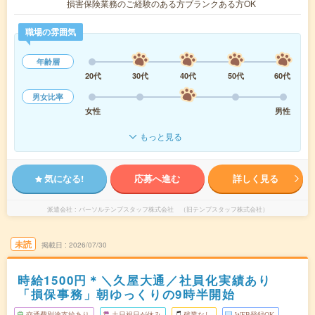
損害保険業務のご経験のある方ブランクある方OK
職場の雰囲気
年齢層
20代
30代
40代
50代
60代
男女比率
女性
男性
もっと見る
気になる!
応募へ進む
詳しく見る
派遣会社
パーソルテンプスタッフ株式会社 （旧テンプスタッフ株式会社）
未読
掲載日
2026/07/30
時給1500円＊＼久屋大通／社員化実績あり
「損保事務」朝ゆっくりの9時半開始
交通費別途支給あり
土日祝日が休み
残業なし
WEB登録OK