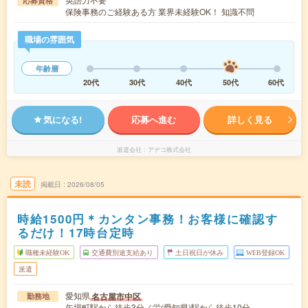
応募資格
保険事務のご経験ある方 業界未経験OK！ 知識不問
職場の雰囲気
年齢層
20代
30代
40代
50代
60代
気になる!
応募へ進む
詳しく見る
派遣会社
アデコ株式会社
未読
掲載日
2026/08/05
時給1500円＊カンタン事務！お客様に確認す
るだけ！17時台定時
職種未経験OK
交通費別途支給あり
土日祝日が休み
WEB登録OK
派遣
愛知県
名古屋市中区
勤務地
矢場町駅から徒歩3分／栄(愛知県)駅から徒歩10分