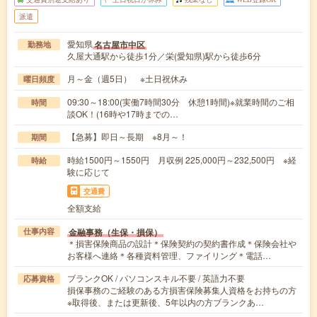
派遣
愛知県
名古屋市中区
勤務地
久屋大通駅から徒歩1分／栄(愛知県)駅から徒歩6分
月～金（週5日） ※土日祝休み
曜日頻度
09:30～18:00(実働7時間30分 休憩1時間)※就業時間のご相
時間
談OK！(16時や17時までの…
【急募】即日～長期 ※8月～！
期間
時給1500円～1550円 月収例 225,000円～232,500円 ※経
時給
験に応じて
交通費
全額支給
金融事務（生保・損保）
仕事内容
＊損害保険商品の設計＊保険契約の契約書作成＊保険会社や
お客様へ連絡＊各種資料管理、ファイリング＊電話…
ブランクOK / パソコンスキル不要 / 英語力不要
応募資格
損保事務のご経験のある方損害保険募集人資格をお持ちの方
※取得後、または更新後、5年以内の方ブランクあ…