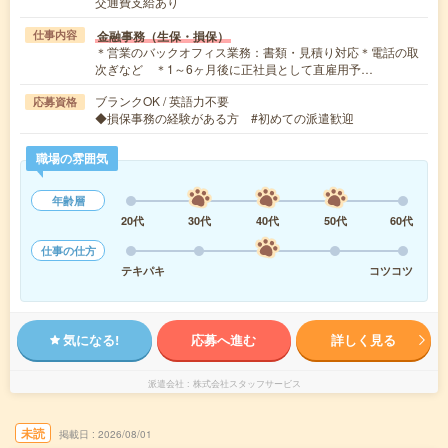
交通費支給あり
金融事務（生保・損保）
仕事内容
＊営業のバックオフィス業務：書類・見積り対応＊電話の取
次ぎなど ＊1～6ヶ月後に正社員として直雇用予…
ブランクOK / 英語力不要
応募資格
◆損保事務の経験がある方 #初めての派遣歓迎
職場の雰囲気
年齢層
20代
30代
40代
50代
60代
仕事の仕方
テキパキ
コツコツ
気になる!
応募へ進む
詳しく見る
派遣会社
株式会社スタッフサービス
未読
掲載日
2026/08/01