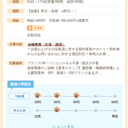
9:00～17:00(実働7時間 休憩1時間)
時間
【急募】即日～長期 ※即日～！
期間
時給1400円 月収例 196,000円+残業代
時給
交通費
全額支給
金融事務（生保・損保）
仕事内容
＊企業およびその従業員に対する契約更新サポート＊契約者
からのお問い合わせに対する電話対応＊車両入れ替…
ブランクOK / パソコンスキル不要 / 英語力不要
応募資格
損保事務のご経験【選考ステップ】履歴書・職務経歴書によ
る書類選考、SPI、面接1～2回ブランクある方…
職場の雰囲気
年齢層
20代
30代
40代
50代
60代
男女比率
女性
男性
もっと見る