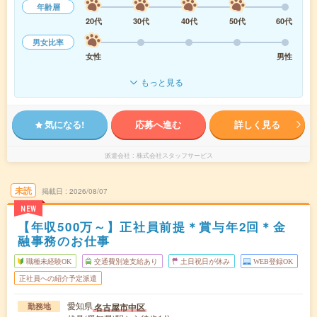
年齢層
20代
30代
40代
50代
60代
男女比率
女性
男性
もっと見る
気になる!
応募へ進む
詳しく見る
派遣会社
株式会社スタッフサービス
未読
掲載日
2026/08/07
NEW
【年収500万～】正社員前提＊賞与年2回＊金
融事務のお仕事
職種未経験OK
交通費別途支給あり
土日祝日が休み
WEB登録OK
正社員への紹介予定派遣
愛知県
名古屋市中区
勤務地