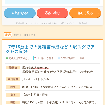
気になる!
応募へ進む
詳しく見る
派遣会社
パーソルテンプスタッフ株式会社 （旧テンプスタッフ株式会社）
未読
掲載日
2026/08/03
17時15分まで＊見積書作成など＊駅スグでア
クセス良好
交通費別途支給あり
土日祝日が休み
WEB登録OK
派遣
愛知県
名古屋市中区
勤務地
栄(愛知県)駅から徒歩3分／伏見(愛知県)駅から徒歩10分
月～金 ※土日祝休み
曜日頻度
9:00～17:15 ※残業はほとんどありません。※休憩60分。
時間
【急募】即日～長期
期間
時給1450円＋交 【月収例】250,125円～ ■給与の前払い
時給