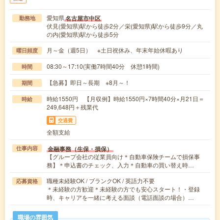
愛知県
名古屋市中区
勤務地
伏見(愛知県)駅から徒歩2分／栄(愛知県)駅から徒歩9分／丸
の内(愛知県)駅から徒歩5分
月～金（週5日） ※土日祝休み、年末年始休暇あり
曜日頻度
08:30～17:10(実働7時間40分 休憩1時間)
時間
【急募】即日～長期 ※8月～！
期間
時給1550円 【月収例】時給1550円×7時間40分×月21日＝
時給
249,648円＋残業代
交通費
全額支給
金融事務（生保・損保）
仕事内容
【グループ会社の従業員向け＊自動車保険チームで損保事
務】＊申込書のチェック、入力＊自動車の買い替え時…
職種未経験OK / ブランクOK / 英語力不要
応募資格
＊未経験の方歓迎＊未経験の方でも安心スタート！・登録
時、キャリアを一緒に考える面談（電話面談の場合）…
職場の雰囲気