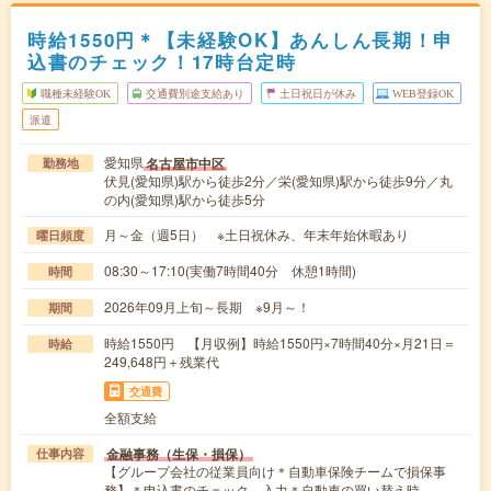
時給1550円＊【未経験OK】あんしん長期！申
込書のチェック！17時台定時
職種未経験OK
交通費別途支給あり
土日祝日が休み
WEB登録OK
派遣
愛知県
名古屋市中区
勤務地
伏見(愛知県)駅から徒歩2分／栄(愛知県)駅から徒歩9分／丸
の内(愛知県)駅から徒歩5分
月～金（週5日） ※土日祝休み、年末年始休暇あり
曜日頻度
08:30～17:10(実働7時間40分 休憩1時間)
時間
2026年09月上旬～長期 ※9月～！
期間
時給1550円 【月収例】時給1550円×7時間40分×月21日＝
時給
249,648円＋残業代
交通費
全額支給
金融事務（生保・損保）
仕事内容
【グループ会社の従業員向け＊自動車保険チームで損保事
務】＊申込書のチェック、入力＊自動車の買い替え時…