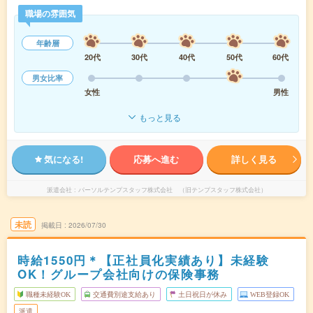
職場の雰囲気
年齢層
20代
30代
40代
50代
60代
男女比率
女性
男性
もっと見る
気になる!
応募へ進む
詳しく見る
派遣会社
パーソルテンプスタッフ株式会社 （旧テンプスタッフ株式会社）
未読
掲載日
2026/07/30
時給1550円＊【正社員化実績あり】未経験
OK！グループ会社向けの保険事務
職種未経験OK
交通費別途支給あり
土日祝日が休み
WEB登録OK
派遣