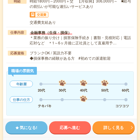
時給1800円～2000円＋交 【月収例】306,000円～ ■給与
時給
の前払いが可能な速払いサービスあり
交通費
交通費支給あり
金融事務（生保・損保）
仕事内容
＊業務の振り分け｜損害保険手続き｜書類・見積対応｜電話
応対など ＊1～6ヶ月後に正社員として直雇用予…
ブランクOK / 英語力不要
応募資格
◆損保事務の経験がある方 #初めての派遣歓迎
職場の雰囲気
年齢層
20代
30代
40代
50代
60代
仕事の仕方
テキパキ
コツコツ
気になる!
応募へ進む
詳しく見る