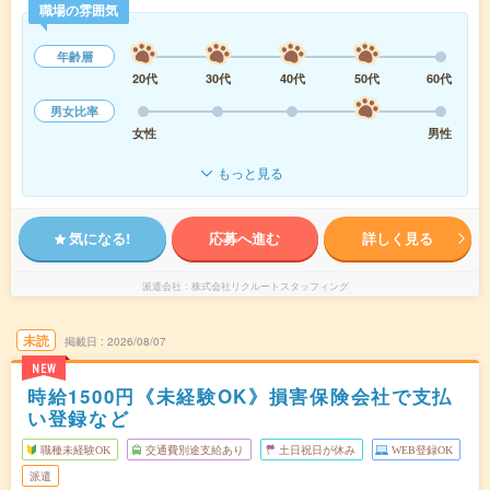
職場の雰囲気
年齢層
20代
30代
40代
50代
60代
男女比率
女性
男性
もっと見る
気になる!
応募へ進む
詳しく見る
派遣会社
株式会社リクルートスタッフィング
未読
掲載日
2026/08/07
NEW
時給1500円《未経験OK》損害保険会社で支払
い登録など
職種未経験OK
交通費別途支給あり
土日祝日が休み
WEB登録OK
派遣