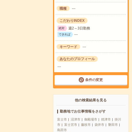
職種
---
こだわりINDEX
週2～3日勤務
絶対
---
できれば
キーワード
---
あなたのプロフィール
---
条件の変更
他の検索結果を見る
勤務地でお仕事情報をさがす
富士市
沼津市
御殿場市
焼津市
掛川
市
富士宮市
藤枝市
袋井市
磐田市
島田市