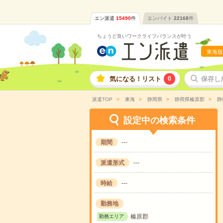
エン派遣
15490
件
エンバイト
22168
件
ちょうど良いワークライフバランスが叶う
東海版
気になる！リスト
0
保存し
派遣TOP
東海
静岡県
静岡県榛原郡
静
設定中の検索条件
期間
---
派遣形式
---
時給
---
勤務地
榛原郡
勤務エリア