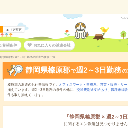
ヘル
エリア変更
た希望条件
お気に入りの派遣会社
岡県榛原郡 週2～3日勤務の派遣の仕事一覧
静岡県榛原郡
週2～3日勤務
で
の
榛原郡の派遣のお仕事情報です。
オフィスワーク・事務系
、
営業・販売・サー
揃えています。週2～3日勤務の条件の他に、
交通費別途支給あり
、
職種未経験
件も取り揃えています。
「
静岡県榛原郡
×
週2～3
に関するエン派遣は見つかりません