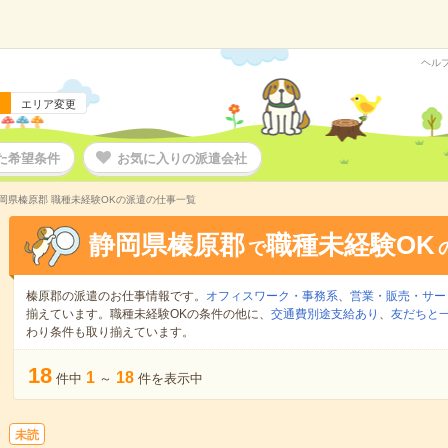
ヘル
エリア変更
た希望条件
お気に入りの派遣会社
岡県榛原郡 職種未経験OKの派遣の仕事一覧
静岡県榛原郡
職種未経験OK
で
榛原郡の派遣のお仕事情報です。
オフィスワーク・事務系
、
営業・販売・サー
揃えています。職種未経験OKの条件の他に、
交通費別途支給あり
、
友だちと一
わり条件も取り揃えています。
18
1
18
件中
～
件を表示中
未読