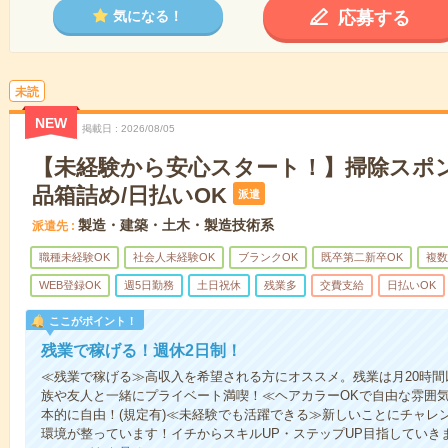
応募する
気になる！
未読
NEW
掲載日
2026/08/05
【未経験から安心スタート！】掃除スポ
品箱詰め/日払いOK
派遣
製造・建築・土木・製造技術系
派遣先
職種未経験OK
社会人未経験OK
ブランクOK
既卒第二新卒OK
複数
WEB登録OK
週5日勤務
土日祝休
残業多
交費支給
日払いOK
ここがポイント！
残業で稼げる！週休2日制！
≪残業で稼げる≫高収入を希望される方にオススメ。残業は月20時間
族や友人と一緒にプライベート満喫！≪ヘアカラーOKで自由な雰囲
本的に自由！(規定有)≪未経験でも活躍できる≫新しいことにチャレ
環境が整っています！イチからスキルUP・ステップUP目指していき