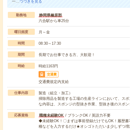
一…
つづきを見る
勤務地
静岡県榛原郡
六合駅から車25分
曜日頻度
月～金
時間
08:30～17:30
期間
長期でお仕事できる方、大歓迎！
時給
時給1163円
交通費
交通費規定内支給
仕事内容
製造（組立・加工）
掃除用品を製造する工場の生産ラインにおいて、スポ
な内容は、スポンジの型抜き作業、型抜き後のスポン
応募資格
職種未経験OK
/ ブランクOK / 英語力不要
◆未経験OK！〇まずは事前登録だけでもOK！履歴
種などを入力するだけ★オシゴトただいま少しずつ増