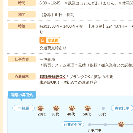
時間
8:00～16:45 ※残業はほとんどありません。※休憩6
期間
【急募】即日～長期
時給
時給1350円～1400円＋交 【月収例】224,437
り
交通費
交通費支給あり
仕事内容
一般事務
＊購買システム処理＊見積り依頼＊搬入業者との調整
応募資格
職種未経験OK
/ ブランクOK / 英語力不要
未経験OK！ #初めての派遣歓迎
職場の雰囲気
年齢層
男女比率
20代
30代
40代
50代
60代
仕事の仕方
テキパキ