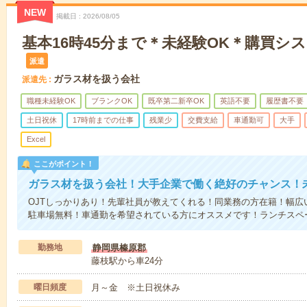
NEW
掲載日
2026/08/05
基本16時45分まで＊未経験OK＊購買シ
派遣
ガラス材を扱う会社
派遣先
職種未経験OK
ブランクOK
既卒第二新卒OK
英語不要
履歴書不要
土日祝休
17時前までの仕事
残業少
交費支給
車通勤可
大手
Excel
ここがポイント！
ガラス材を扱う会社！大手企業で働く絶好のチャンス！
OJTしっかりあり！先輩社員が教えてくれる！同業務の方在籍！幅広
駐車場無料！車通勤を希望されている方にオススメです！ランチスペ
勤務地
静岡県榛原郡
藤枝駅から車24分
曜日頻度
月～金 ※土日祝休み