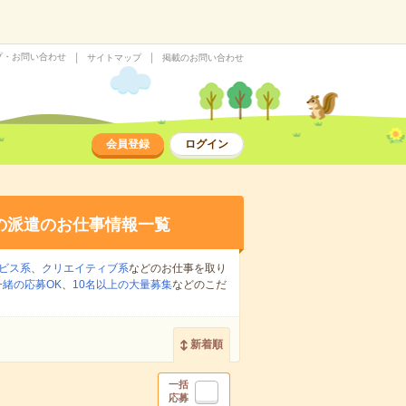
プ・お問い合わせ
サイトマップ
掲載のお問い合わせ
会員登録
ログイン
の派遣のお仕事情報一覧
ビス系
、
クリエイティブ系
などのお仕事を取り
緒の応募OK
、
10名以上の大量募集
などのこだ
新着順
一括
応募