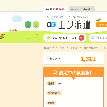
エン派遣
16424
件
エンバイト
22168
件
ちょうど良いワークライフバランスが叶う
東海版
気になる！リスト
0
保存し
派遣TOP
東海
静岡県
静岡県榛原郡
静
,
1
3
1
1
平均時給:
円
設定中の検索条件
期間
---
派遣形式
---
時給
---