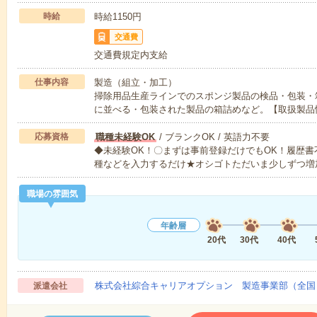
時給
時給1150円
交通費
交通費規定内支給
仕事内容
製造（組立・加工）
掃除用品生産ラインでのスポンジ製品の検品・包装・
に並べる・包装された製品の箱詰めなど。【取扱製品
応募資格
職種未経験OK
/ ブランクOK / 英語力不要
◆未経験OK！〇まずは事前登録だけでもOK！履歴
種などを入力するだけ★オシゴトただいま少しずつ増
職場の雰囲気
年齢層
20代
30代
40代
株式会社綜合キャリアオプション 製造事業部（全国
派遣会社