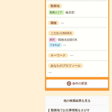
勤務地
榛原郡
勤務エリア
職種
---
こだわりINDEX
職種未経験OK
絶対
---
できれば
キーワード
---
あなたのプロフィール
---
条件の変更
他の検索結果を見る
勤務地でお仕事情報をさがす