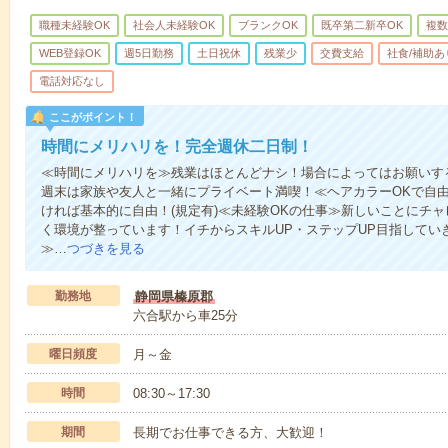
職種未経験OK
社会人未経験OK
ブランクOK
既卒第二新卒OK
複数
WEB登録OK
週5日勤務
土日祝休
残業少
交費支給
社食/補助あ
電話対応なし
ここがポイント！
時間にメリハリを！完全週休二日制！
≪時間にメリハリを≫残業はほとんどナシ！場合によってはお願いす
週末は家族や友人と一緒にプライベート満喫！≪ヘアカラーOKで自
ければ基本的に自由！(規定有)≪未経験OKの仕事≫新しいことにチ
く環境が整っています！イチからスキルUP・ステップUP目指してい
≫…
つづきを見る
勤務地
静岡県榛原郡
六合駅から車25分
曜日頻度
月～金
時間
08:30～17:30
期間
長期でお仕事できる方、大歓迎！