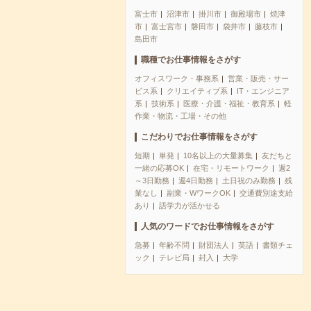
富士市
沼津市
掛川市
御殿場市
焼津
市
富士宮市
磐田市
袋井市
藤枝市
島田市
職種でお仕事情報をさがす
オフィスワーク・事務系
営業・販売・サー
ビス系
クリエイティブ系
IT・エンジニア
系
技術系
医療・介護・福祉・教育系
軽
作業・物流・工場・その他
こだわりでお仕事情報をさがす
短期
単発
10名以上の大量募集
友だちと
一緒の応募OK
在宅・リモートワーク
週2
～3日勤務
週4日勤務
土日祝のみ勤務
残
業なし
副業・WワークOK
交通費別途支給
あり
語学力が活かせる
人気のワードでお仕事情報をさがす
急募
年齢不問
財団法人
英語
書類チェ
ック
テレビ局
封入
大学