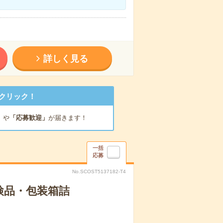
詳しく見る
クリック！
」
や
「応募歓迎」
が届きます！
一括
応募
No.SCOST5137182-T4
検品・包装箱詰