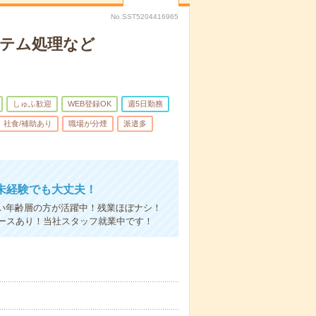
No.SST5204416965
ステム処理など
しゅふ歓迎
WEB登録OK
週5日勤務
社食/補助あり
職場が分煙
派遣多
未経験でも大丈夫！
い年齢層の方が活躍中！残業ほぼナシ！
ースあり！当社スタッフ就業中です！