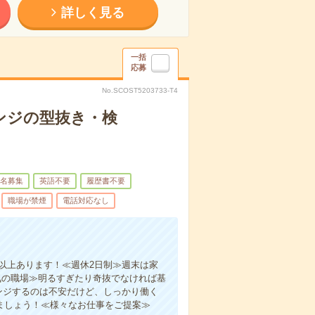
詳しく見る
一括
応募
No.SCOST5203733-T4
ンジの型抜き・検
名募集
英語不要
履歴書不要
職場が禁煙
電話対応なし
以上あります！≪週休2日制≫週末は家
気の職場≫明るすぎたり奇抜でなければ基
ンジするのは不安だけど、しっかり働く
ましょう！≪様々なお仕事をご提案≫