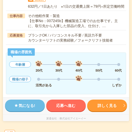
632円／1日あたり ※1日の交通費上限＝79円×所定労働時間
その他軽作業・製造
仕事内容
【仕事No：007245b】機械製造工場でのお仕事です。主
に、取引先から入庫した部品の受入、仕分け、…
ブランクOK / パソコンスキル不要 / 英語力不要
応募資格
カウンターリフトの実務経験／フォークリフト技能者
職場の雰囲気
年齢層
20代
30代
40代
50代
60代
職場の様子
活気がある
しずか
気になる!
応募へ進む
詳しく見る
派遣会社
株式会社アイエーイー