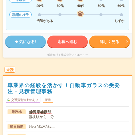
20代
30代
40代
50代
60代
職場の様子
活気がある
しずか
気になる!
応募へ進む
詳しく見る
派遣会社
株式会社アイエーイー
未読
車業界の経験を活かす！自動車ガラスの受発
注・見積管理事務
交通費別途支給あり
派遣
静岡県榛原郡
勤務地
藤枝駅から---分
月/火/水/木/金/土
曜日頻度