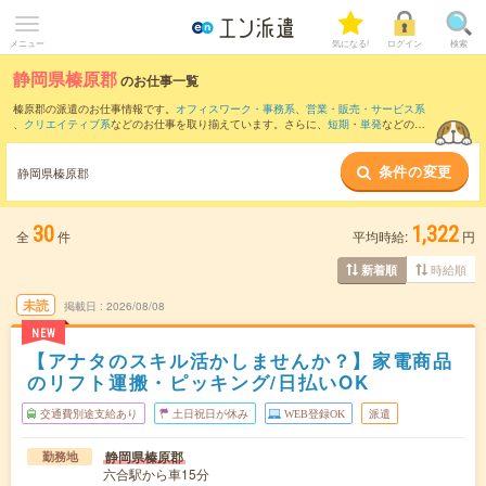
メニュー
気になる!
ログイン
検索
静岡県榛原郡
のお仕事一覧
榛原郡の派遣のお仕事情報です。
オフィスワーク・事務系
、
営業・販売・サービス系
、
クリエイティブ系
などのお仕事を取り揃えています。さらに、
短期
・
単発
などの期
間や、
職種未経験OK
などのこだわり条件で絞り込んでいただけます。
条件の変更
また、
葵区
・
藤枝市
・
島田市
など隣接エリアのお仕事もご確認いただけます。
静岡県榛原郡
30
1,322
全
件
平均時給:
円
時給順
新着順
未読
掲載日
2026/08/08
NEW
【アナタのスキル活かしませんか？】家電商品
のリフト運搬・ピッキング/日払いOK
交通費別途支給あり
土日祝日が休み
WEB登録OK
派遣
静岡県榛原郡
勤務地
六合駅から車15分