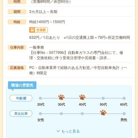
（実働8時間／休憩60分）
時間
3カ月以上～長期
期間
時給1400円～1500円
時給
交通費
632円／1日あたり ※1日の交通費上限＝79円×所定労働時間
一般事務
仕事内容
【仕事No：007799b】自動車ガラスの専門会社にて、修
理・交換依頼に伴う受発注管理や見積書・請求…
PC・自動車業界で経験のある方歓迎／中型自動車免許（一
応募資格
種）8t限定
職場の雰囲気
年齢層
20代
30代
40代
50代
60代
男女比率
女性
男性
もっと見る