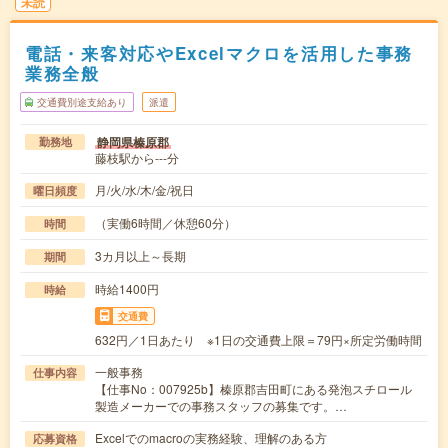
未読
電話・来客対応やExcelマクロを活用した事務
業務全般
交通費別途支給あり
派遣
静岡県榛原郡
勤務地
藤枝駅から---分
月/火/水/木/金/祝日
曜日頻度
（実働6時間／休憩60分）
時間
3カ月以上～長期
期間
時給1400円
時給
交通費
632円／1日あたり ※1日の交通費上限＝79円×所定労働時間
一般事務
仕事内容
【仕事No：007925b】榛原郡吉田町にある発泡スチロール
製造メーカーでの事務スタッフの募集です。…
Excelでのmacroの実務経験、理解のある方
応募資格