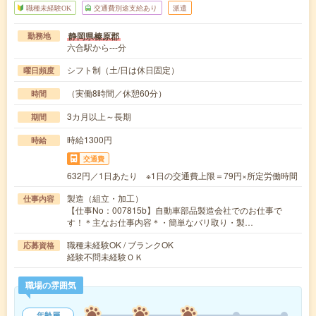
職種未経験OK
交通費別途支給あり
派遣
静岡県榛原郡
勤務地
六合駅から---分
シフト制（土/日は休日固定）
曜日頻度
（実働8時間／休憩60分）
時間
3カ月以上～長期
期間
時給1300円
時給
交通費
632円／1日あたり ※1日の交通費上限＝79円×所定労働時間
製造（組立・加工）
仕事内容
【仕事No：007815b】自動車部品製造会社でのお仕事で
す！＊主なお仕事内容＊・簡単なバリ取り・製…
職種未経験OK / ブランクOK
応募資格
経験不問未経験ＯＫ
職場の雰囲気
年齢層