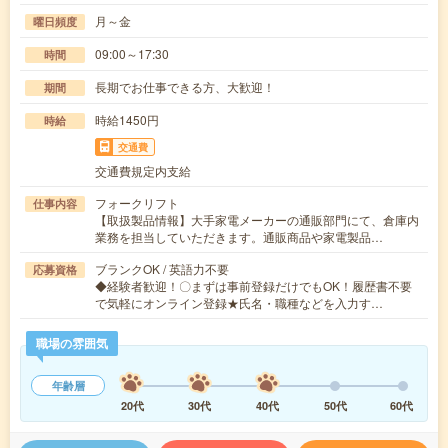
月～金
曜日頻度
09:00～17:30
時間
長期でお仕事できる方、大歓迎！
期間
時給1450円
時給
交通費
交通費規定内支給
フォークリフト
仕事内容
【取扱製品情報】大手家電メーカーの通販部門にて、倉庫内
業務を担当していただきます。通販商品や家電製品…
ブランクOK / 英語力不要
応募資格
◆経験者歓迎！〇まずは事前登録だけでもOK！履歴書不要
で気軽にオンライン登録★氏名・職種などを入力す…
職場の雰囲気
年齢層
20代
30代
40代
50代
60代