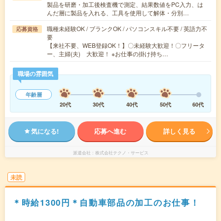
製品を研磨・加工後検査機で測定、結果数値をPC入力、は
んだ層に製品を入れる、工具を使用して解体・分別…
職種未経験OK / ブランクOK / パソコンスキル不要 / 英語力不
応募資格
要
【来社不要、WEB登録OK！】〇未経験大歓迎！〇フリータ
ー、主婦(夫) 大歓迎！ ※お仕事の掛け持ち…
職場の雰囲気
年齢層
20代
30代
40代
50代
60代
気になる!
応募へ進む
詳しく見る
派遣会社
株式会社テクノ・サービス
未読
＊時給1300円＊自動車部品の加工のお仕事！