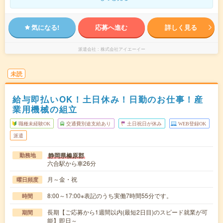
気になる!
応募へ進む
詳しく見る
派遣会社
株式会社アイエーイー
未読
給与即払いOK！土日休み！日勤のお仕事！産
業用機械の組立
職種未経験OK
交通費別途支給あり
土日祝日が休み
WEB登録OK
派遣
静岡県榛原郡
勤務地
六合駅から車26分
月～金・祝
曜日頻度
8:00～17:00※表記のうち実働7時間55分です。
時間
長期【ご応募から1週間以内(最短2日目)のスピード就業が可
期間
能】即日～