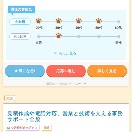
職場の雰囲気
年齢層
20代
30代
40代
50代
60代
男女比率
女性
男性
もっと見る
気になる!
応募へ進む
詳しく見る
派遣会社
株式会社アイエーイー
未読
見積作成や電話対応、営業と技術を支える事務
サポート全般
交通費別途支給あり
派遣