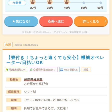
年齢層
20代
30代
40代
50代
60代
気になる!
応募へ進む
詳しく見る
派遣会社
株式会社綜合キャリアオプション 製造事業部（全国）
未読
掲載日
2026/08/05
【寮付き！ちょっと遠くても安心】機械オペレ
ーター/日払いOK
職種未経験OK
交通費別途支給あり
WEB登録OK
派遣
静岡県榛原郡
勤務地
六合駅から車17分
シフト制
曜日頻度
07:10～15:4014:30～23:0022:50～07:20
時間
長期でお仕事できる方、大歓迎！
期間