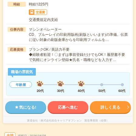
時給1225円
時給
交通費
交通費規定内支給
マシンオペレーター
仕事内容
CD、ブルーレイの印刷用版画(刷版といいます)の準備。伝票
に従い対象の刷版倉庫からを印刷用フィルムを…
ブランクOK / 英語力不要
応募資格
◆経験者歓迎！〇まずは事前登録だけでもOK！履歴書不要
で気軽にオンライン登録★氏名・職種などを入力す…
職場の雰囲気
年齢層
20代
30代
40代
50代
60代
気になる!
応募へ進む
詳しく見る
派遣会社
株式会社綜合キャリアオプション 製造事業部（全国）
未読
掲載日
2026/08/05