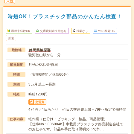
未読
時短OK！プラスチック部品のかんたん検査！
職種未経験OK
交通費別途支給あり
残業なし
WEB登録OK
派遣
静岡県榛原郡
勤務地
駿河徳山駅から---分
月/火/水/木/金/祝日
曜日頻度
（実働6時間／休憩60分）
時間
3カ月以上～長期
期間
時給1200円
時給
交通費
474円／1日あたり ※1日の交通費上限＝79円×所定労働時間
軽作業（仕分け・ピッキング・検品、商品管理）
仕事内容
【仕事No：006904b】車載用プラスチック部品製造会社で
のお仕事です。部品を手に取り照明の下で外…