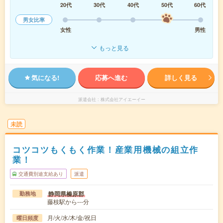
20代
30代
40代
50代
60代
男女比率
女性
男性
もっと見る
気になる!
応募へ進む
詳しく見る
派遣会社
株式会社アイエーイー
未読
コツコツもくもく作業！産業用機械の組立作
業！
交通費別途支給あり
派遣
静岡県榛原郡
勤務地
藤枝駅から---分
月/火/水/木/金/祝日
曜日頻度