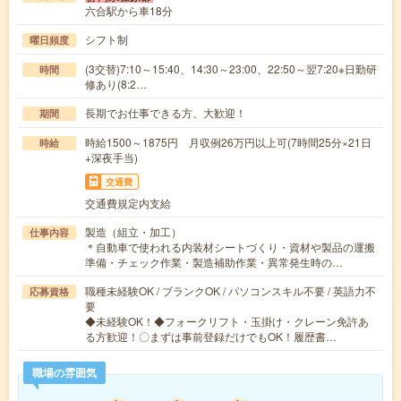
六合駅から車18分
シフト制
曜日頻度
(3交替)7:10～15:40、14:30～23:00、22:50～翌7:20※日勤研
時間
修あり(8:2…
長期でお仕事できる方、大歓迎！
期間
時給1500～1875円 月収例26万円以上可(7時間25分×21日
時給
+深夜手当)
交通費
交通費規定内支給
製造（組立・加工）
仕事内容
＊自動車で使われる内装材シートづくり・資材や製品の運搬
準備・チェック作業・製造補助作業・異常発生時の…
職種未経験OK / ブランクOK / パソコンスキル不要 / 英語力不
応募資格
要
◆未経験OK！◆フォークリフト・玉掛け・クレーン免許あ
る方歓迎！〇まずは事前登録だけでもOK！履歴書…
職場の雰囲気