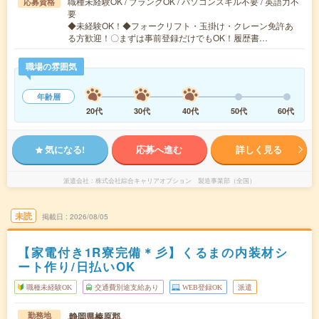
職種未経験OK / ブランクOK / パソコンスキル不要 / 英語力不
応募資格
要
◆未経験OK！◆フォークリフト・玉掛け・クレーン免許あ
る方歓迎！〇まずは事前登録だけでもOK！履歴書…
職場の雰囲気
年齢層
20代
30代
40代
50代
60代
気になる!
応募へ進む
詳しく見る
派遣会社
株式会社綜合キャリアオプション 製造事業部（全国）
未読
掲載日
2026/08/05
【家電付き1R寮完備＊彡】くるまの内装材シ
ート作り/日払いOK
職種未経験OK
交通費別途支給あり
WEB登録OK
派遣
静岡県榛原郡
勤務地