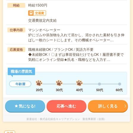
時給1500円
時給
交通費
交通費規定内支給
マシンオペレーター
仕事内容
炉にゴムや添加物を入れて溶かし、溶かされた素材を引き伸
ばし一枚のシートにします。その機械オペレーター…
職種未経験OK / ブランクOK / 英語力不要
応募資格
◆未経験OK！〇まずは事前登録だけでもOK！履歴書不要で
気軽にオンライン登録★氏名・職種などを入力す…
職場の雰囲気
年齢層
20代
30代
40代
50代
60代
気になる!
応募へ進む
詳しく見る
派遣会社
株式会社綜合キャリアオプション 製造事業部（全国）