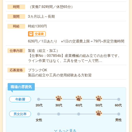
（実働7.92時間／休憩65分）
時間
3カ月以上～長期
期間
時給1300円
時給
交通費
626円／1日あたり ※1日の交通費上限＝79円×所定労働時間
製造（組立・加工）
仕事内容
【仕事No：007854b】産業機械の組み立てのお仕事です。
ライン作業ではなく、工具を使って一人で黙…
ブランクOK
応募資格
製品の組立や工具の使用経験ある方歓迎
職場の雰囲気
年齢層
20代
30代
40代
50代
60代
男女比率
女性
男性
もっと見る