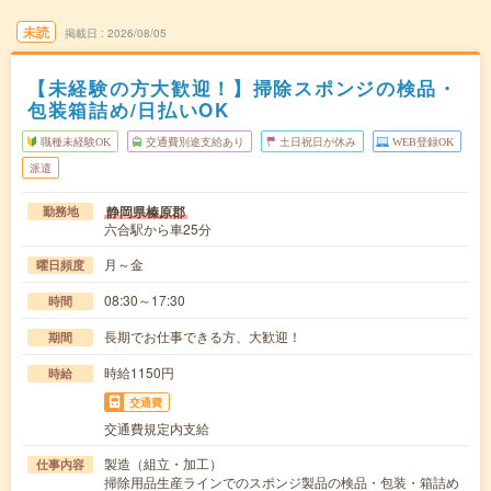
未読
掲載日
2026/08/05
【未経験の方大歓迎！】掃除スポンジの検品・
包装箱詰め/日払いOK
職種未経験OK
交通費別途支給あり
土日祝日が休み
WEB登録OK
派遣
静岡県榛原郡
勤務地
六合駅から車25分
月～金
曜日頻度
08:30～17:30
時間
長期でお仕事できる方、大歓迎！
期間
時給1150円
時給
交通費
交通費規定内支給
製造（組立・加工）
仕事内容
掃除用品生産ラインでのスポンジ製品の検品・包装・箱詰め