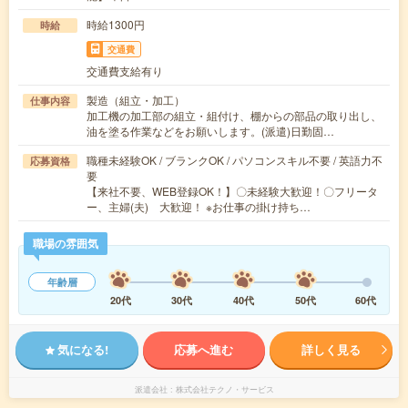
時給1300円
時給
交通費
交通費支給有り
製造（組立・加工）
仕事内容
加工機の加工部の組立・組付け、棚からの部品の取り出し、
油を塗る作業などをお願いします。(派遣)日勤固…
職種未経験OK / ブランクOK / パソコンスキル不要 / 英語力不
応募資格
要
【来社不要、WEB登録OK！】〇未経験大歓迎！〇フリータ
ー、主婦(夫) 大歓迎！ ※お仕事の掛け持ち…
職場の雰囲気
年齢層
20代
30代
40代
50代
60代
気になる!
応募へ進む
詳しく見る
派遣会社
株式会社テクノ・サービス