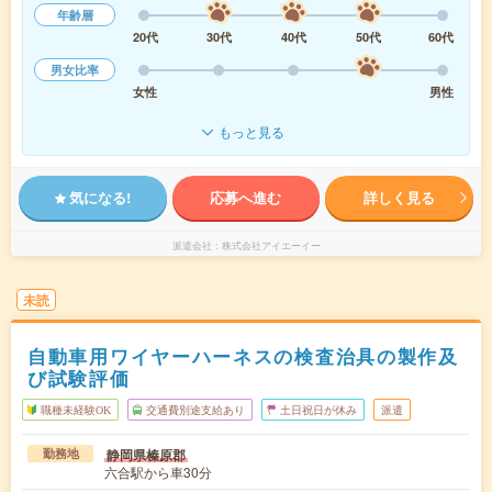
年齢層
20代
30代
40代
50代
60代
男女比率
女性
男性
もっと見る
気になる!
応募へ進む
詳しく見る
派遣会社
株式会社アイエーイー
未読
自動車用ワイヤーハーネスの検査治具の製作及
び試験評価
職種未経験OK
交通費別途支給あり
土日祝日が休み
派遣
静岡県榛原郡
勤務地
六合駅から車30分