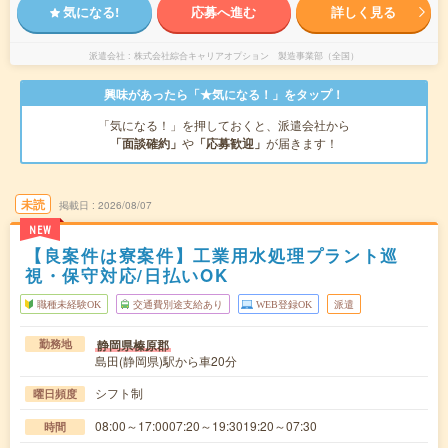
気になる!
応募へ進む
詳しく見る
派遣会社
株式会社綜合キャリアオプション 製造事業部（全国）
興味があったら「★気になる！」をタップ！
「気になる！」を押しておくと、派遣会社から
「面談確約」
や
「応募歓迎」
が届きます！
未読
掲載日
2026/08/07
NEW
【良案件は寮案件】工業用水処理プラント巡
視・保守対応/日払いOK
職種未経験OK
交通費別途支給あり
WEB登録OK
派遣
静岡県榛原郡
勤務地
島田(静岡県)駅から車20分
シフト制
曜日頻度
08:00～17:0007:20～19:3019:20～07:30
時間