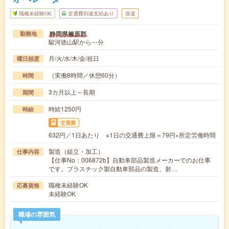
職種未経験OK
交通費別途支給あり
派遣
静岡県榛原郡
勤務地
駿河徳山駅から---分
月/火/水/木/金/祝日
曜日頻度
（実働8時間／休憩60分）
時間
3カ月以上～長期
期間
時給1250円
時給
交通費
632円／1日あたり ※1日の交通費上限＝79円×所定労働時間
製造（組立・加工）
仕事内容
【仕事No：006872b】自動車部品製造メーカーでのお仕事
です。プラスチック製自動車部品の製造、射…
職種未経験OK
応募資格
未経験OK
職場の雰囲気