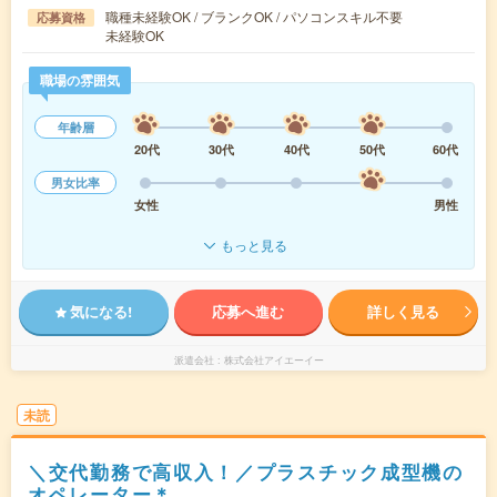
職種未経験OK / ブランクOK / パソコンスキル不要
応募資格
未経験OK
職場の雰囲気
年齢層
20代
30代
40代
50代
60代
男女比率
女性
男性
もっと見る
気になる!
応募へ進む
詳しく見る
派遣会社
株式会社アイエーイー
未読
＼交代勤務で高収入！／プラスチック成型機の
オペレーター＊