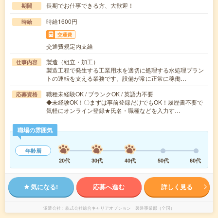
長期でお仕事できる方、大歓迎！
期間
時給1600円
時給
交通費
交通費規定内支給
製造（組立・加工）
仕事内容
製造工程で発生する工業用水を適切に処理する水処理プラン
トの運転を支える業務です。設備が常に正常に稼働…
職種未経験OK / ブランクOK / 英語力不要
応募資格
◆未経験OK！〇まずは事前登録だけでもOK！履歴書不要で
気軽にオンライン登録★氏名・職種などを入力す…
職場の雰囲気
年齢層
20代
30代
40代
50代
60代
気になる!
応募へ進む
詳しく見る
派遣会社
株式会社綜合キャリアオプション 製造事業部（全国）