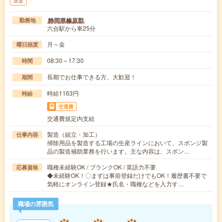
派遣
静岡県榛原郡
勤務地
六合駅から車25分
月～金
曜日頻度
08:30～17:30
時間
長期でお仕事できる方、大歓迎！
期間
時給1163円
時給
交通費
交通費規定内支給
製造（組立・加工）
仕事内容
掃除用品を製造する工場の生産ラインにおいて、スポンジ製
品の製造補助業務を行います。主な内容は、スポン…
職種未経験OK / ブランクOK / 英語力不要
応募資格
◆未経験OK！〇まずは事前登録だけでもOK！履歴書不要で
気軽にオンライン登録★氏名・職種などを入力す…
職場の雰囲気