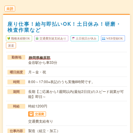
未読
座り仕事！給与即払いOK！土日休み！研磨・
検査作業など
職種未経験OK
交通費別途支給あり
土日祝日が休み
WEB登録OK
派遣
静岡県榛原郡
勤務地
金谷駅から車33分
月～金・祝
曜日頻度
8:00～17:00※表記のうち実働8時間です。
時間
長期【ご応募から1週間以内(最短2日目)のスピード就業が可
期間
能】即日～
時給1200円
時給
交通費
交通費支給有り
製造（組立・加工）
仕事内容