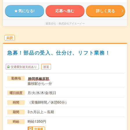
気になる!
応募へ進む
詳しく見る
派遣会社
株式会社アイエーイー
未読
急募！部品の受入、仕分け、リフト業務！
交通費別途支給あり
派遣
静岡県榛原郡
勤務地
藤枝駅から---分
月/火/水/木/金/祝日
曜日頻度
（実働8時間／休憩60分）
時間
3カ月以上～長期
期間
時給1350円
時給
交通費