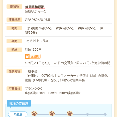
静岡県榛原郡
勤務地
藤枝駅から---分
月/火/水/木/金/祝日
曜日頻度
（(1)実働7時間55分 (2)6時間55分 (3)6時間55分 休
時間
憩/65分）
3カ月以上～長期
期間
時給1300円
時給
交通費
626円／1日あたり ※1日の交通費上限＝74円×所定労働時間
一般事務
仕事内容
【仕事No：007924b】大手メーカーで活躍する特注自動化
設備（FA専門機）を扱う部署での営業事務…
ブランクOK
応募資格
事務経験Excel・PowerPointの実務経験
職場の雰囲気
年齢層