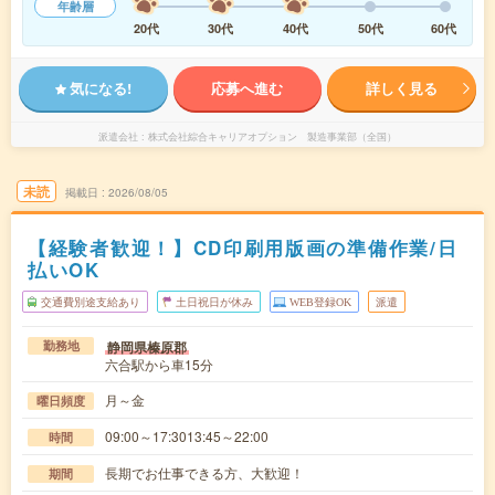
年齢層
20代
30代
40代
50代
60代
気になる!
応募へ進む
詳しく見る
派遣会社
株式会社綜合キャリアオプション 製造事業部（全国）
未読
掲載日
2026/08/05
【経験者歓迎！】CD印刷用版画の準備作業/日
払いOK
交通費別途支給あり
土日祝日が休み
WEB登録OK
派遣
静岡県榛原郡
勤務地
六合駅から車15分
月～金
曜日頻度
09:00～17:3013:45～22:00
時間
長期でお仕事できる方、大歓迎！
期間