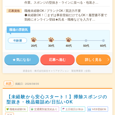
作業。スポンジの型抜き・ラインに並べる・包装さ…
職種未経験OK / ブランクOK / 英語力不要
応募資格
◆未経験OK！〇まずは事前登録だけでもOK！履歴書不要で
気軽にオンライン登録★氏名・職種などを入力す…
職場の雰囲気
年齢層
20代
30代
40代
50代
60代
気になる!
応募へ進む
詳しく見る
派遣会社
株式会社綜合キャリアオプション 製造事業部（全国）
未読
掲載日
2026/08/05
【未経験から安心スタート！】掃除スポンジの
型抜き・検品箱詰め/日払いOK
職種未経験OK
交通費別途支給あり
土日祝日が休み
WEB登録OK