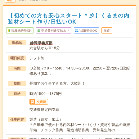
【初めての方も安心スタート＊彡】くるまの内
装材シート作り/日払いOK
職種未経験OK
交通費別途支給あり
WEB登録OK
派遣
静岡県榛原郡
勤務地
六合駅から車18分
シフト制
曜日頻度
(3交替)7:10～15:40、14:30～23:00、22:50～翌7:20※日勤研
時間
修あり(8:2…
長期でお仕事できる方、大歓迎！
期間
時給1500～1875円
時給
交通費
交通費規定内支給
製造（組立・加工）
仕事内容
＊自動車で使われる内装材シートづくり・資材や製品の運搬
準備・チェック作業・製造補助作業・異常発生時の…