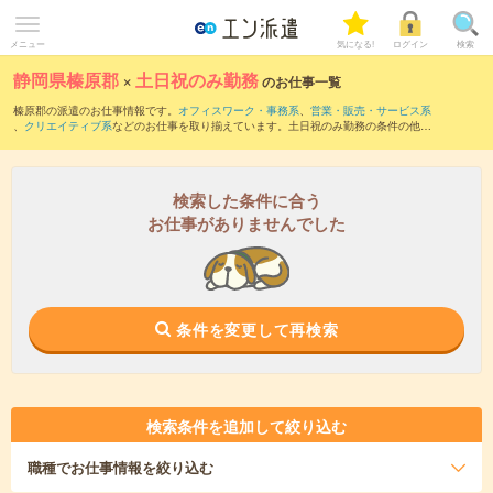
メニュー
気になる!
ログイン
検索
静岡県榛原郡
×
土日祝のみ勤務
のお仕事一覧
榛原郡の派遣のお仕事情報です。
オフィスワーク・事務系
、
営業・販売・サービス系
、
クリエイティブ系
などのお仕事を取り揃えています。土日祝のみ勤務の条件の他
に、
交通費別途支給あり
、
職種未経験OK
、
友だちと一緒の応募OK
などのこだわり条
件も取り揃えています。
検索した条件に合う
お仕事がありませんでした
条件を変更して再検索
検索条件を追加して絞り込む
職種
でお仕事情報を絞り込む