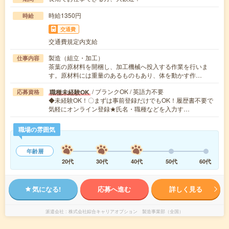
時給1350円
時給
交通費
交通費規定内支給
製造（組立・加工）
仕事内容
茶葉の原材料を開梱し、加工機械へ投入する作業を行いま
す。原材料には重量のあるものもあり、体を動かす作…
/ ブランクOK / 英語力不要
職種未経験OK
応募資格
◆未経験OK！〇まずは事前登録だけでもOK！履歴書不要で
気軽にオンライン登録★氏名・職種などを入力す…
職場の雰囲気
年齢層
20代
30代
40代
50代
60代
気になる!
応募へ進む
詳しく見る
派遣会社
株式会社綜合キャリアオプション 製造事業部（全国）