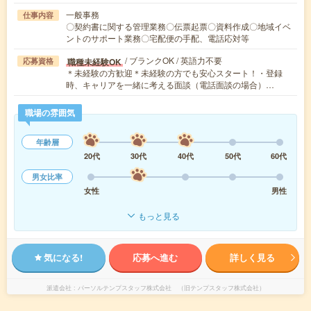
一般事務
仕事内容
〇契約書に関する管理業務〇伝票起票〇資料作成〇地域イベ
ントのサポート業務〇宅配便の手配、電話応対等
/ ブランクOK / 英語力不要
職種未経験OK
応募資格
＊未経験の方歓迎＊未経験の方でも安心スタート！・登録
時、キャリアを一緒に考える面談（電話面談の場合）…
職場の雰囲気
年齢層
20代
30代
40代
50代
60代
男女比率
女性
男性
もっと見る
気になる!
応募へ進む
詳しく見る
派遣会社
パーソルテンプスタッフ株式会社 （旧テンプスタッフ株式会社）