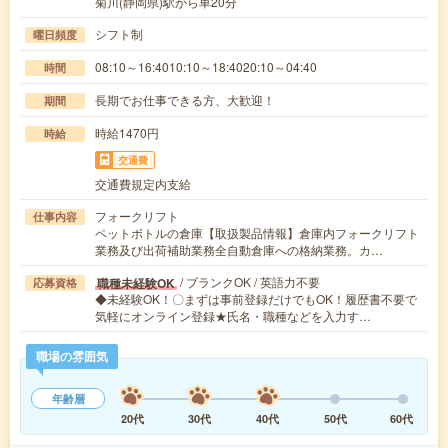
菊川(静岡県)駅から車20分
シフト制
曜日頻度
08:10～16:4010:10～18:4020:10～04:40
時間
長期でお仕事できる方、大歓迎！
期間
時給1470円
時給
交通費
交通費規定内支給
フォークリフト
仕事内容
ペットボトルの倉庫【取扱製品情報】倉庫内フォークリフト
業務及び出荷補助業務全自動倉庫への格納業務。カ…
/ ブランクOK / 英語力不要
職種未経験OK
応募資格
◆未経験OK！〇まずは事前登録だけでもOK！履歴書不要で
気軽にオンライン登録★氏名・職種などを入力す…
職場の雰囲気
年齢層
20代
30代
40代
50代
60代