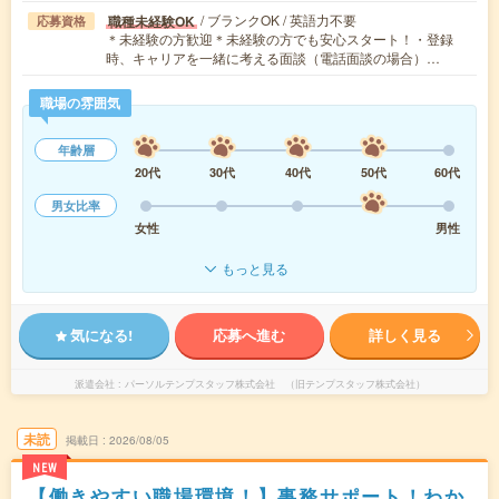
/ ブランクOK / 英語力不要
職種未経験OK
応募資格
＊未経験の方歓迎＊未経験の方でも安心スタート！・登録
時、キャリアを一緒に考える面談（電話面談の場合）…
職場の雰囲気
年齢層
20代
30代
40代
50代
60代
男女比率
女性
男性
もっと見る
気になる!
応募へ進む
詳しく見る
派遣会社
パーソルテンプスタッフ株式会社 （旧テンプスタッフ株式会社）
未読
掲載日
2026/08/05
NEW
【働きやすい職場環境！】事務サポート！わか