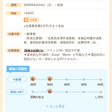
2026年8月24日（月）～長期
期間
1450円
時給
交通費
※交通費実費3万円/月まで支給
一般事務
仕事内容
《受発注業務》・従業員名簿作成業務、各種証明書作成業
務、雇用契約書管理業務・退職者対応・経費管理（請…
/ ブランクOK / 英語力不要
職種未経験OK
応募資格
▼基本的なPC操作（Excel・Word）が可能な方▼電話対応に
抵抗がない方＜求められるPCスキルの…
職場の雰囲気
年齢層
20代
30代
40代
50代
60代
職場の様子
活気がある
しずか
もっと見る