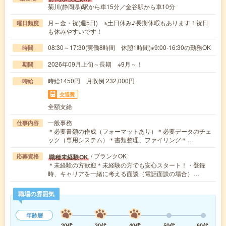
菊川(静岡県)駅から車15分／金谷駅から車10分
月～金・祝(週5日) ※土日休み♪長期休暇もあります！祝日
曜日頻度
も休みやすいです！
08:30～17:30(実働8時間 休憩1時間)※9:00-16:30の勤務OK
時間
2026年09月上旬～長期 ※9月～！
期間
時給1450円 月収例 232,000円
時給
交通費
全額支給
一般事務
仕事内容
＊必要書類の作成（フォーマットあり）＊必要データのチェ
ック（専用システム）＊書類整理、ファイリング＊…
/ ブランクOK
職種未経験OK
応募資格
＊未経験の方歓迎＊未経験の方でも安心スタート！・登録
時、キャリアを一緒に考える面談（電話面談の場合）…
職場の雰囲気
年齢層
20代
30代
40代
50代
60代