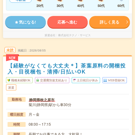
20代
30代
40代
50代
60代
気になる!
応募へ進む
詳しく見る
派遣会社
株式会社テクノ・サービス
未読
掲載日
2026/08/05
NEW
【経験がなくても大丈夫＊】茶葉原料の開梱投
入・目視梱包・清掃/日払いOK
職種未経験OK
交通費別途支給あり
土日祝日が休み
WEB登録OK
派遣
静岡県牧之原市
勤務地
菊川(静岡県)駅から車30分
月～金
曜日頻度
08:00～17:15
時間
長期でお仕事できる方、大歓迎！
期間