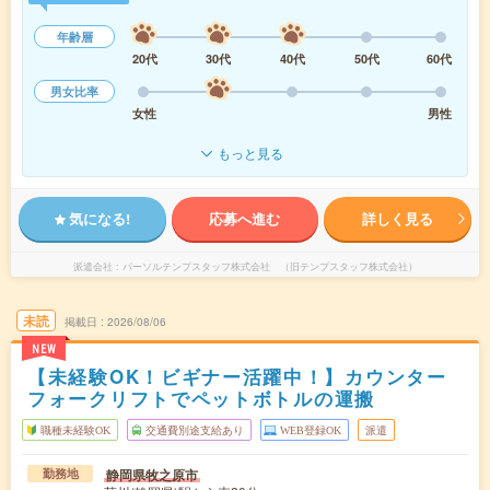
年齢層
20代
30代
40代
50代
60代
男女比率
女性
男性
もっと見る
気になる!
応募へ進む
詳しく見る
派遣会社
パーソルテンプスタッフ株式会社 （旧テンプスタッフ株式会社）
未読
掲載日
2026/08/06
NEW
【未経験OK！ビギナー活躍中！】カウンター
フォークリフトでペットボトルの運搬
職種未経験OK
交通費別途支給あり
WEB登録OK
派遣
静岡県牧之原市
勤務地