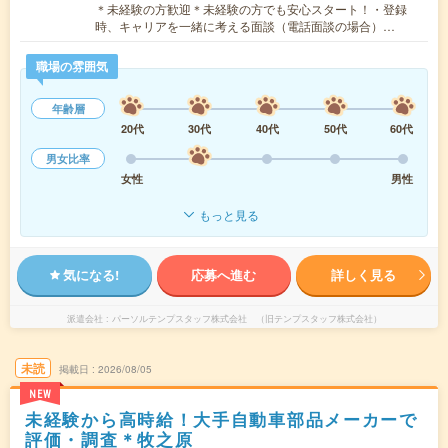
＊未経験の方歓迎＊未経験の方でも安心スタート！・登録
時、キャリアを一緒に考える面談（電話面談の場合）…
職場の雰囲気
年齢層
20代
30代
40代
50代
60代
男女比率
女性
男性
もっと見る
気になる!
応募へ進む
詳しく見る
派遣会社
パーソルテンプスタッフ株式会社 （旧テンプスタッフ株式会社）
未読
掲載日
2026/08/05
NEW
未経験から高時給！大手自動車部品メーカーで
評価・調査＊牧之原