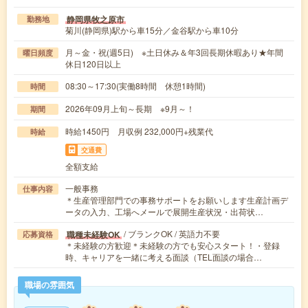
静岡県牧之原市
勤務地
菊川(静岡県)駅から車15分／金谷駅から車10分
月～金・祝(週5日) ※土日休み＆年3回長期休暇あり★年間
曜日頻度
休日120日以上
08:30～17:30(実働8時間 休憩1時間)
時間
2026年09月上旬～長期 ※9月～！
期間
時給1450円 月収例 232,000円+残業代
時給
交通費
全額支給
一般事務
仕事内容
＊生産管理部門での事務サポートをお願いします生産計画デ
ータの入力、工場へメールで展開生産状況・出荷状…
/ ブランクOK / 英語力不要
職種未経験OK
応募資格
＊未経験の方歓迎＊未経験の方でも安心スタート！・登録
時、キャリアを一緒に考える面談（TEL面談の場合…
職場の雰囲気