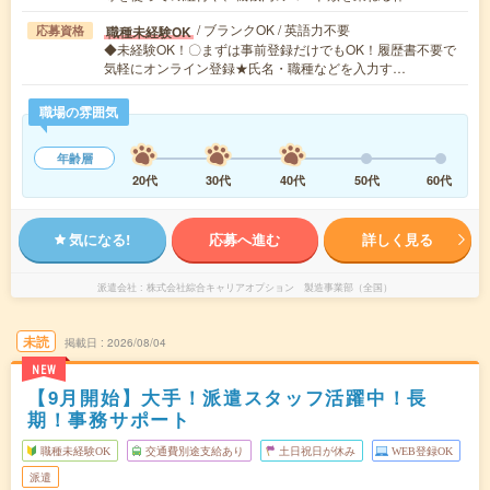
/ ブランクOK / 英語力不要
職種未経験OK
応募資格
◆未経験OK！〇まずは事前登録だけでもOK！履歴書不要で
気軽にオンライン登録★氏名・職種などを入力す…
職場の雰囲気
年齢層
20代
30代
40代
50代
60代
気になる!
応募へ進む
詳しく見る
派遣会社
株式会社綜合キャリアオプション 製造事業部（全国）
未読
掲載日
2026/08/04
NEW
【9月開始】大手！派遣スタッフ活躍中！長
期！事務サポート
職種未経験OK
交通費別途支給あり
土日祝日が休み
WEB登録OK
派遣