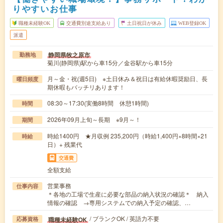
りやすいお仕事
職種未経験OK
交通費別途支給あり
土日祝日が休み
WEB登録OK
派遣
静岡県牧之原市
勤務地
菊川(静岡県)駅から車15分／金谷駅から車15分
月～金・祝(週5日) ※土日休み＆祝日は有給休暇奨励日、長
曜日頻度
期休暇もバッチリあります！
08:30～17:30(実働8時間 休憩1時間)
時間
2026年09月上旬～長期 ※9月～！
期間
時給1400円 ★月収例 235,200円（時給1,400円×8時間×21
時給
日）+ 残業代
交通費
全額支給
営業事務
仕事内容
＊各地の工場で生産に必要な部品の納入状況の確認＊ 納入
情報の確認 →専用システムでの納入予定の確認、…
/ ブランクOK / 英語力不要
職種未経験OK
応募資格