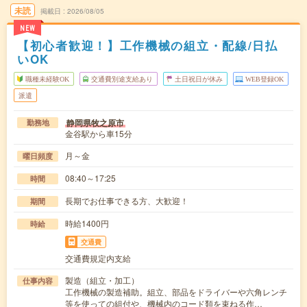
未読
掲載日
2026/08/05
NEW
【初心者歓迎！】工作機械の組立・配線/日払
いOK
職種未経験OK
交通費別途支給あり
土日祝日が休み
WEB登録OK
派遣
静岡県牧之原市
勤務地
金谷駅から車15分
月～金
曜日頻度
08:40～17:25
時間
長期でお仕事できる方、大歓迎！
期間
時給1400円
時給
交通費
交通費規定内支給
製造（組立・加工）
仕事内容
工作機械の製造補助。組立、部品をドライバーや六角レンチ
等を使っての組付や、機械内のコード類を束ねる作…