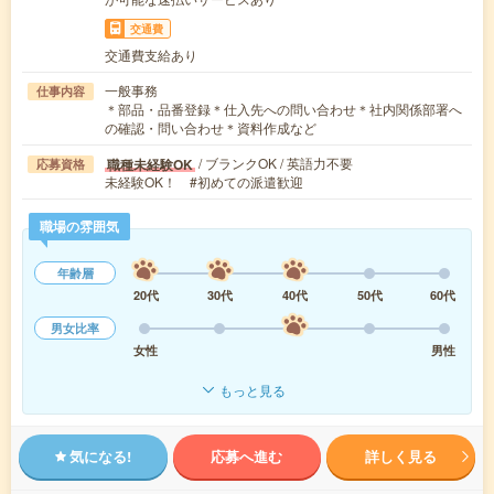
交通費
交通費支給あり
一般事務
仕事内容
＊部品・品番登録＊仕入先への問い合わせ＊社内関係部署へ
の確認・問い合わせ＊資料作成など
/ ブランクOK / 英語力不要
職種未経験OK
応募資格
未経験OK！ #初めての派遣歓迎
職場の雰囲気
年齢層
20代
30代
40代
50代
60代
男女比率
女性
男性
もっと見る
気になる!
応募へ進む
詳しく見る