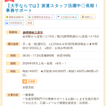
【大手ならでは】派遣スタッフ活躍中〇長期！
事務サポート
職種未経験OK
交通費別途支給あり
土日祝日が休み
残業なし
WEB登録OK
派遣
静岡県牧之原市
勤務地
金谷駅から送迎バス10分／菊川(静岡県)駅から送迎バス15分
月～金・祝(週5日) ※土日休み＆年3回長期休暇あり★年間
曜日頻度
休日120日以上 ※祝日：お休み申請OK
08:30～17:30(実働8時間 休憩1時間)
時間
2026年09月上旬～長期 ※9月～！
期間
時給1450円 ★月収例 243,600円（時給1,450円×8時間×21
時給
日）
交通費
全額支給
一般事務
仕事内容
＊生産管理部門での事務サポートをお願いします生産計画デ
ータの入力、工場へメールで展開生産状況・出荷状…