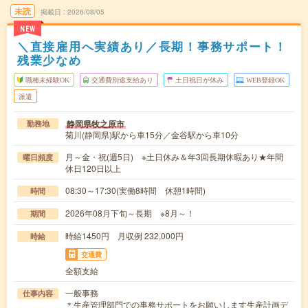
未読
掲載日
2026/08/05
NEW
＼直接雇用へ実績あり／長期！事務サポート！
残業少なめ
職種未経験OK
交通費別途支給あり
土日祝日が休み
WEB登録OK
派遣
静岡県牧之原市
勤務地
菊川(静岡県)駅から車15分／金谷駅から車10分
月～金・祝(週5日) ※土日休み＆年3回長期休暇あり★年間
曜日頻度
休日120日以上
08:30～17:30(実働8時間 休憩1時間)
時間
2026年08月下旬～長期 ※8月～！
期間
時給1450円 月収例 232,000円
時給
交通費
全額支給
一般事務
仕事内容
＊生産管理部門での事務サポートをお願いします生産計画デ