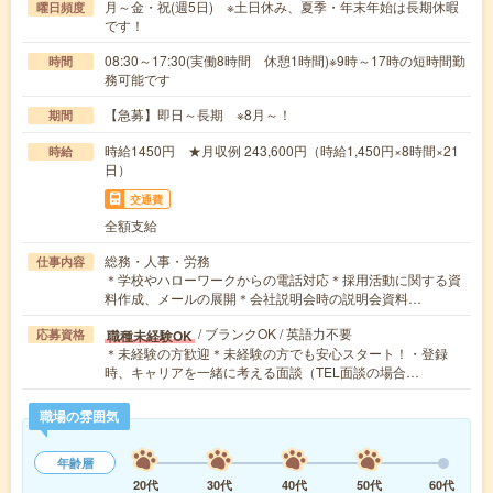
月～金・祝(週5日) ※土日休み、夏季・年末年始は長期休暇
曜日頻度
です！
08:30～17:30(実働8時間 休憩1時間)※9時～17時の短時間勤
時間
務可能です
【急募】即日～長期 ※8月～！
期間
時給1450円 ★月収例 243,600円（時給1,450円×8時間×21
時給
日）
交通費
全額支給
総務・人事・労務
仕事内容
＊学校やハローワークからの電話対応＊採用活動に関する資
料作成、メールの展開＊会社説明会時の説明会資料…
/ ブランクOK / 英語力不要
職種未経験OK
応募資格
＊未経験の方歓迎＊未経験の方でも安心スタート！・登録
時、キャリアを一緒に考える面談（TEL面談の場合…
職場の雰囲気
年齢層
20代
30代
40代
50代
60代