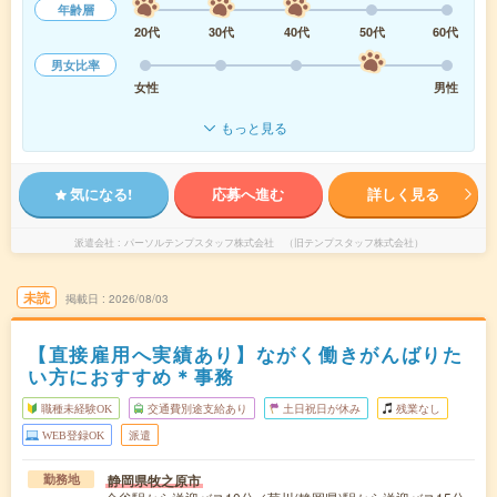
年齢層
20代
30代
40代
50代
60代
男女比率
女性
男性
もっと見る
気になる!
応募へ進む
詳しく見る
派遣会社
パーソルテンプスタッフ株式会社 （旧テンプスタッフ株式会社）
未読
掲載日
2026/08/03
【直接雇用へ実績あり】ながく働きがんばりた
い方におすすめ＊事務
職種未経験OK
交通費別途支給あり
土日祝日が休み
残業なし
WEB登録OK
派遣
静岡県牧之原市
勤務地