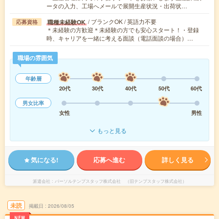
ータの入力、工場へメールで展開生産状況・出荷状…
/ ブランクOK / 英語力不要
職種未経験OK
応募資格
＊未経験の方歓迎＊未経験の方でも安心スタート！・登録
時、キャリアを一緒に考える面談（電話面談の場合）…
職場の雰囲気
年齢層
20代
30代
40代
50代
60代
男女比率
女性
男性
もっと見る
気になる!
応募へ進む
詳しく見る
派遣会社
パーソルテンプスタッフ株式会社 （旧テンプスタッフ株式会社）
未読
掲載日
2026/08/05
NEW