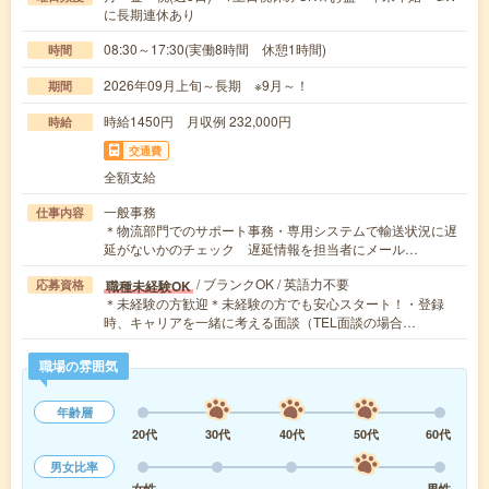
に長期連休あり
08:30～17:30(実働8時間 休憩1時間)
時間
2026年09月上旬～長期 ※9月～！
期間
時給1450円 月収例 232,000円
時給
交通費
全額支給
一般事務
仕事内容
＊物流部門でのサポート事務・専用システムで輸送状況に遅
延がないかのチェック 遅延情報を担当者にメール…
/ ブランクOK / 英語力不要
職種未経験OK
応募資格
＊未経験の方歓迎＊未経験の方でも安心スタート！・登録
時、キャリアを一緒に考える面談（TEL面談の場合…
職場の雰囲気
年齢層
20代
30代
40代
50代
60代
男女比率
女性
男性