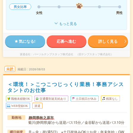
男女比率
女性
男性
もっと見る
気になる!
応募へ進む
詳しく見る
派遣会社
パーソルテンプスタッフ株式会社 （旧テンプスタッフ株式会社）
未読
掲載日
2026/08/03
＜環境！＞こつこつじっくり業務！事務アシス
タントのお仕事
職種未経験OK
交通費別途支給あり
土日祝日が休み
残業なし
WEB登録OK
派遣
静岡県牧之原市
勤務地
菊川(静岡県)駅から送迎バス15分／金谷駅から送迎バス10分
月～金・祝(週5日) ※土日祝休みOK☆お盆・年末年始・GW
曜日頻度