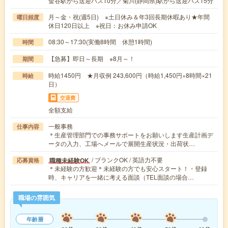
金谷駅から送迎バス10分／菊川(静岡県)駅から送迎バス15分
月～金・祝(週5日) ※土日休み＆年3回長期休暇あり★年間
曜日頻度
休日120日以上 ※祝日：お休み申請OK
08:30～17:30(実働8時間 休憩1時間)
時間
【急募】即日～長期 ※8月～！
期間
時給1450円 ★月収例 243,600円（時給1,450円×8時間×21
時給
日）
交通費
全額支給
一般事務
仕事内容
＊生産管理部門での事務サポートをお願いします生産計画デ
ータの入力、工場へメールで展開生産状況・出荷状…
/ ブランクOK / 英語力不要
職種未経験OK
応募資格
＊未経験の方歓迎＊未経験の方でも安心スタート！・登録
時、キャリアを一緒に考える面談（TEL面談の場合…
職場の雰囲気
年齢層