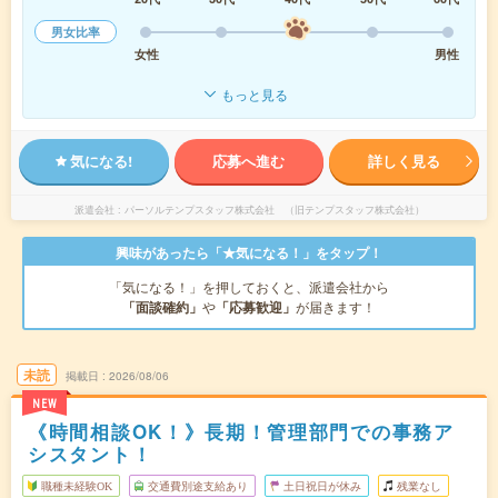
男女比率
女性
男性
もっと見る
気になる!
応募へ進む
詳しく見る
派遣会社
パーソルテンプスタッフ株式会社 （旧テンプスタッフ株式会社）
興味があったら「★気になる！」をタップ！
「気になる！」を押しておくと、派遣会社から
「面談確約」
や
「応募歓迎」
が届きます！
未読
掲載日
2026/08/06
NEW
《時間相談OK！》長期！管理部門での事務ア
シスタント！
職種未経験OK
交通費別途支給あり
土日祝日が休み
残業なし