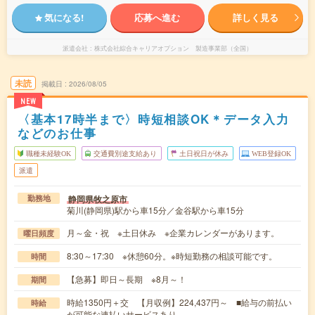
気になる!
応募へ進む
詳しく見る
派遣会社
株式会社綜合キャリアオプション 製造事業部（全国）
未読
掲載日
2026/08/05
NEW
〈基本17時半まで〉時短相談OK＊データ入力
などのお仕事
職種未経験OK
交通費別途支給あり
土日祝日が休み
WEB登録OK
派遣
静岡県牧之原市
勤務地
菊川(静岡県)駅から車15分／金谷駅から車15分
月～金・祝 ※土日休み ※企業カレンダーがあります。
曜日頻度
8:30～17:30 ※休憩60分。※時短勤務の相談可能です。
時間
【急募】即日～長期 ※8月～！
期間
時給1350円＋交 【月収例】224,437円～ ■給与の前払い
時給
が可能な速払いサービスあり