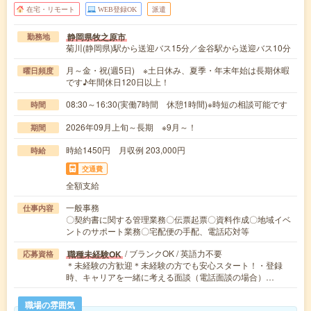
在宅・リモート
WEB登録OK
派遣
静岡県牧之原市
勤務地
菊川(静岡県)駅から送迎バス15分／金谷駅から送迎バス10分
月～金・祝(週5日) ※土日休み、夏季・年末年始は長期休暇
曜日頻度
です♪年間休日120日以上！
08:30～16:30(実働7時間 休憩1時間)※時短の相談可能です
時間
2026年09月上旬～長期 ※9月～！
期間
時給1450円 月収例 203,000円
時給
交通費
全額支給
一般事務
仕事内容
〇契約書に関する管理業務〇伝票起票〇資料作成〇地域イベ
ントのサポート業務〇宅配便の手配、電話応対等
/ ブランクOK / 英語力不要
職種未経験OK
応募資格
＊未経験の方歓迎＊未経験の方でも安心スタート！・登録
時、キャリアを一緒に考える面談（電話面談の場合）…
職場の雰囲気