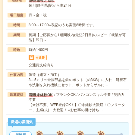
静岡県牧之原市
菊川(静岡県)駅から車24分
月～金・祝
曜日頻度
8:00～17:00※表記のうち実働8時間です。
時間
長期【ご応募から1週間以内(最短2日目)のスピード就業が可
期間
能】即日～
時給1400円
時給
交通費
交通費支給有り
製造（組立・加工）
仕事内容
3～5ミリの金属部品を鉄のポット（約3KG）に入れ、研磨石
や洗剤を入れ機械にセット、ポットからザルに…
/ ブランクOK / パソコンスキル不要 / 英語力
職種未経験OK
応募資格
不要
【来社不要、WEB登録OK！】〇未経験大歓迎！〇フリータ
ー、主婦(夫) 大歓迎！ ※お仕事の掛け持ち…
職場の雰囲気
年齢層