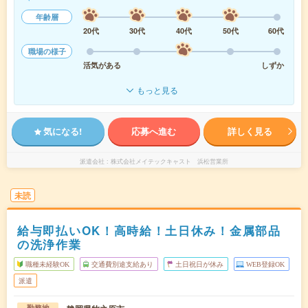
年齢層
20代
30代
40代
50代
60代
職場の様子
活気がある
しずか
もっと見る
気になる!
応募へ進む
詳しく見る
派遣会社
株式会社メイテックキャスト 浜松営業所
未読
給与即払いOK！高時給！土日休み！金属部品
の洗浄作業
職種未経験OK
交通費別途支給あり
土日祝日が休み
WEB登録OK
派遣
勤務地