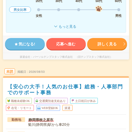
20代
30代
40代
50代
60代
男女比率
女性
男性
もっと見る
気になる!
応募へ進む
詳しく見る
派遣会社
パーソルテンプスタッフ株式会社 （旧テンプスタッフ株式会社）
未読
掲載日
2026/08/03
【安心の大手！人気のお仕事】総務・人事部門
でのサポート事務
職種未経験OK
交通費別途支給あり
土日祝日が休み
在宅・リモート
WEB登録OK
派遣
静岡県牧之原市
勤務地
菊川(静岡県)駅から車20分