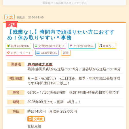
派遣会社
株式会社スタッフサービス
未読
掲載日
2026/08/05
NEW
【残業なし】時間内で頑張りたい方におすす
め！休み取りやすい＊事務
職種未経験OK
交通費別途支給あり
土日祝日が休み
残業なし
在宅・リモート
WEB登録OK
派遣
静岡県牧之原市
勤務地
菊川(静岡県)駅から送迎バス15分／金谷駅から送迎バス10分
月～金・祝(週5日) ※土日休み、夏季・年末年始は長期休暇
曜日頻度
です♪年間休日120日以上！
08:30～17:30(実働8時間 休憩1時間)※時短の相談可能です
時間
2026年09月上旬～長期 ※9月～！
期間
時給1450円 月収例 232,000円
時給
交通費
全額支給