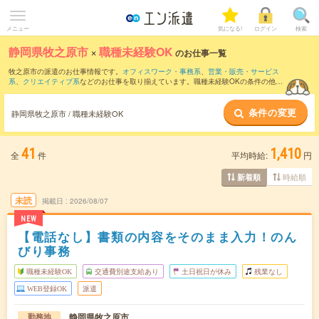
メニュー
気になる!
ログイン
検索
静岡県牧之原市
×
職種未経験OK
のお仕事一覧
牧之原市の派遣のお仕事情報です。
オフィスワーク・事務系
、
営業・販売・サービス
系
、
クリエイティブ系
などのお仕事を取り揃えています。職種未経験OKの条件の他
に、
交通費別途支給あり
、
友だちと一緒の応募OK
、
10名以上の大量募集
などのこだ
わり条件も取り揃えています。
条件の変更
静岡県牧之原市 / 職種未経験OK
41
1,410
全
件
平均時給:
円
時給順
新着順
未読
掲載日
2026/08/07
NEW
【電話なし】書類の内容をそのまま入力！のん
びり事務
職種未経験OK
交通費別途支給あり
土日祝日が休み
残業なし
WEB登録OK
派遣
静岡県牧之原市
勤務地