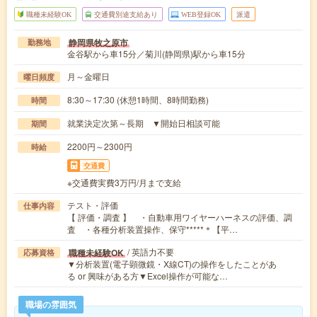
職種未経験OK
交通費別途支給あり
WEB登録OK
派遣
静岡県牧之原市
勤務地
金谷駅から車15分／菊川(静岡県)駅から車15分
月～金曜日
曜日頻度
8:30～17:30 (休憩1時間、8時間勤務)
時間
就業決定次第～長期 ▼開始日相談可能
期間
2200円～2300円
時給
交通費
※交通費実費3万円/月まで支給
テスト・評価
仕事内容
【 評価・調査 】 ・自動車用ワイヤーハーネスの評価、調
査 ・各種分析装置操作、保守*****＊【平…
/ 英語力不要
職種未経験OK
応募資格
▼分析装置(電子顕微鏡・X線CT)の操作をしたことがあ
る or 興味がある方▼Excel操作が可能な…
職場の雰囲気