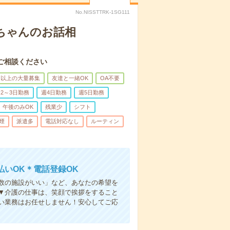
No.NISSTTRK-1SG111
あちゃんのお話相
ご相談ください
名以上の大量募集
友達と一緒OK
OA不要
2～3日勤務
週4日勤務
週5日勤務
午後のみOK
残業少
シフト
煙
派遣多
電話対応なし
ルーティン
いOK＊電話登録OK
人数の施設がいい」など、あなたの希望を
▼介護の仕事は、笑顔で挨拶をすること
い業務はお任せしません！安心してご応