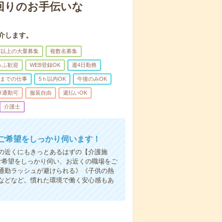
回りのお手伝いな
介します。
名以上の大量募集
複数名募集
ゅふ歓迎
WEB登録OK
週4日勤務
前までの仕事
5ｈ以内OK
午後のみOK
車通勤可
服装自由
週払いOK
介護士
ご希望をしっかり伺います！
の近くにもきっとあるはずの【介護施
ご希望をしっかり伺い、お近くの職場をご
通勤ラッシュが避けられる》《子供の熱
などなど。慣れた環境で働く安心感もあ