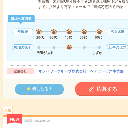
無資格・未経験OK年齢不問★10名以上採用予定★履
までに担当より電話・メールでご連絡2)電話で登録…
職場の雰囲気
年齢層
男女比率
20代
30代
40代
50代
60代
職場の様子
仕事の仕方
活気がある
しずか
マンパワーグループ株式会社 ケアサービス事業部 
派遣会社
応募する
気になる！
未読
NEW
掲載日
2026/08/05