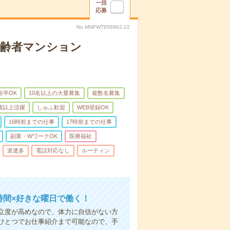
一括
応募
No.MNPWT856962-22
高齢者マンション
新卒OK
10名以上の大量募集
複数名募集
0歳以上活躍
しゅふ歓迎
WEB登録OK
16時前までの仕事
17時前までの仕事
副業・WワークOK
医療福祉
派遣多
電話対応なし
ルーティン
時間×好きな曜日で働く！
立度が高めなので、体力に自信がない方
ひとつでお仕事紹介まで可能なので、手