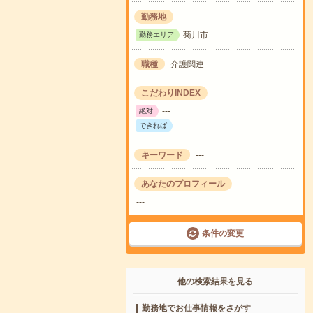
勤務地
菊川市
勤務エリア
職種
介護関連
こだわりINDEX
---
絶対
---
できれば
キーワード
---
あなたのプロフィール
---
条件の変更
他の検索結果を見る
勤務地でお仕事情報をさがす