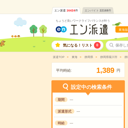
エン派遣
16424
件
エンバイト
22168
件
ちょうど良いワークライフバランスが叶う
東海版
気になる！リスト
0
保存し
派遣TOP
東海
静岡県
静岡県菊川市
静
,
1
3
8
9
平均時給:
円
設定中の検索条件
期間
---
派遣形式
---
時給
---