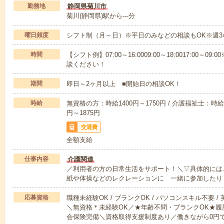
勤務地
静岡県菊川市
菊川(静岡県)駅から---分
曜日頻度
シフト制（月～日）※平日のみなどの相談もOK※週3
時間
【シフト例】07:00～16:0009:00～18:0017:00
談ください！
期間
即日～2ヶ月以上 ■開始日の相談OK！
時給
無資格の方：時給1400円～1750円 / 介護福祉士：時給1
円～1875円
交通費
全額支給
仕事内容
介護関連
／利用者の方の日常生活をサポート！＼▽具体的には
紙や体操などのレクレーションに 一緒に参加したり
応募資格
職種未経験OK / ブランクOK / パソコンスキル不要 /
＼無資格＊未経験OK／★年齢不問・ブランクOK★履
会保険完備＼資格取得支援制度あり／働きながら0円