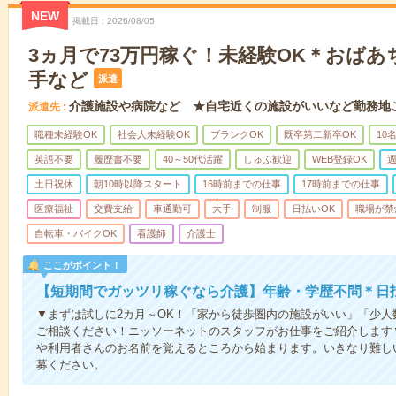
NEW
掲載日
2026/08/05
3ヵ月で73万円稼ぐ！未経験OK＊おば
手など
派遣
介護施設や病院など ★自宅近くの施設がいいなど勤務地
派遣先
職種未経験OK
社会人未経験OK
ブランクOK
既卒第二新卒OK
10
英語不要
履歴書不要
40～50代活躍
しゅふ歓迎
WEB登録OK
週
土日祝休
朝10時以降スタート
16時前までの仕事
17時前までの仕事
医療福祉
交費支給
車通勤可
大手
制服
日払いOK
職場が禁
自転車・バイクOK
看護師
介護士
ここがポイント！
【短期間でガッツリ稼ぐなら介護】年齢・学歴不問＊日払
▼まずは試しに2カ月～OK！「家から徒歩圏内の施設がいい」「少
ご相談ください！ニッソーネットのスタッフがお仕事をご紹介します
や利用者さんのお名前を覚えるところから始まります。いきなり難し
募ください。