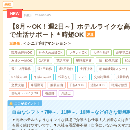
未読
NEW
掲載日
2026/08/05
【8月～OK！週2日～】ホテルライクな
で生活サポート＊時短OK
派遣
＜シニア向けマンション＞
派遣先
職種未経験OK
社会人未経験OK
ブランクOK
大学生歓迎
既卒第二
友達と一緒OK
OA不要
英語不要
履歴書不要
40～50代活躍
6
週2～3日勤務
週4日勤務
週5日勤務
土日祝休
朝10時以降スタート
5ｈ以内OK
午後のみOK
残業なし
シフト
交替制勤務
扶養控内
交費支給
車通勤可
服装自由
日払いOK
週払いOK
職場が禁煙
自転車・バイクOK
看護師
介護士
ここがポイント！
自由なシフト＊7時～、11時～、16時～など好きな勤務
▼高級ホテルのようなキレイな職場で介護のお仕事！入居者さんは自
も長く続けやすいです。▼来社＆履歴書不要！自宅にいながらスマホ