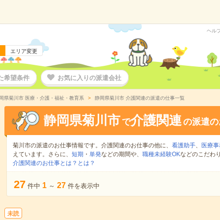
ヘル
エリア変更
た希望条件
お気に入りの派遣会社
岡県菊川市 医療・介護・福祉・教育系
静岡県菊川市 介護関連の派遣の仕事一覧
静岡県菊川市
介護関連
で
の派遣の
菊川市の派遣のお仕事情報です。介護関連のお仕事の他に、
看護助手
、
医療事
えています。さらに、
短期
・
単発
などの期間や、
職種未経験OK
などのこだわ
介護関連のお仕事とは？とは？
27
1
27
件中
～
件を表示中
未読