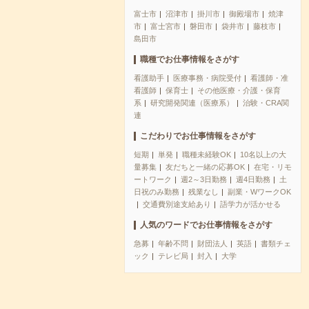
富士市
沼津市
掛川市
御殿場市
焼津
市
富士宮市
磐田市
袋井市
藤枝市
島田市
職種でお仕事情報をさがす
看護助手
医療事務・病院受付
看護師・准
看護師
保育士
その他医療・介護・保育
系
研究開発関連（医療系）
治験・CRA関
連
こだわりでお仕事情報をさがす
短期
単発
職種未経験OK
10名以上の大
量募集
友だちと一緒の応募OK
在宅・リモ
ートワーク
週2～3日勤務
週4日勤務
土
日祝のみ勤務
残業なし
副業・WワークOK
交通費別途支給あり
語学力が活かせる
人気のワードでお仕事情報をさがす
急募
年齢不問
財団法人
英語
書類チェ
ック
テレビ局
封入
大学