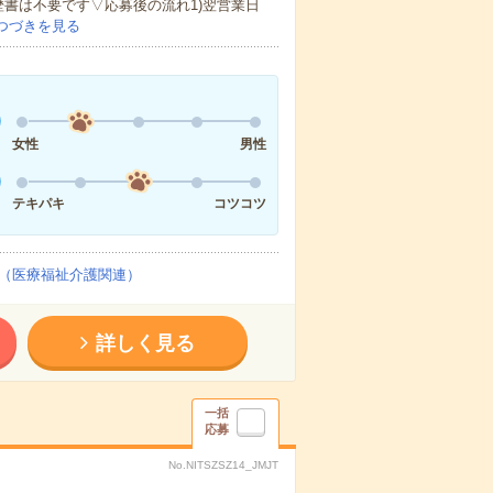
歴書は不要です▽応募後の流れ1)翌営業日
つづきを見る
女性
男性
テキパキ
コツコツ
（医療福祉介護関連）
詳しく見る
一括
応募
No.NITSZSZ14_JMJT