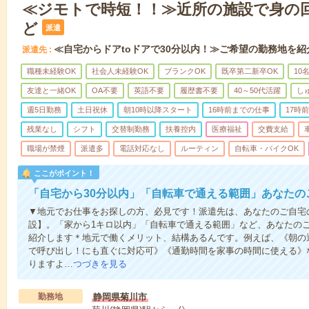
≪ジモトで時短！！≫近所の施設で身の
ど
派遣
≪自宅からドアtoドアで30分以内！≫ご希望の勤務地を紹
派遣先
職種未経験OK
社会人未経験OK
ブランクOK
既卒第二新卒OK
10
友達と一緒OK
OA不要
英語不要
履歴書不要
40～50代活躍
し
週5日勤務
土日祝休
朝10時以降スタート
16時前までの仕事
17時
残業なし
シフト
交替制勤務
扶養控内
医療福祉
交費支給
職場が禁煙
派遣多
電話対応なし
ルーティン
自転車・バイクOK
ここがポイント！
「自宅から30分以内」「自転車で通える範囲」あなたの
▼地元でお仕事をお探しの方、必見です！派遣先は、あなたのご自宅
設】。「家から1キロ以内」「自転車で通える範囲」など、あなたの
紹介します＊地元で働くメリット、結構あるんです。例えば、《朝の
で呼び出し！にも直ぐに対応可》《通勤時間を家事の時間に使える》
りますよ…
つづきを見る
勤務地
静岡県菊川市