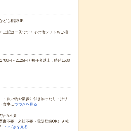
なども相談OK
～09:00※ 上記は一例です！その他シフトもご相
700円～2125円 / 初任者以上：時給1500
…・買い物や散歩に付き添ったり・折り
・食事…
つづきを見る
 英語力不要
歴書不要・来社不要（電話登録OK）★社
で…
つづきを見る