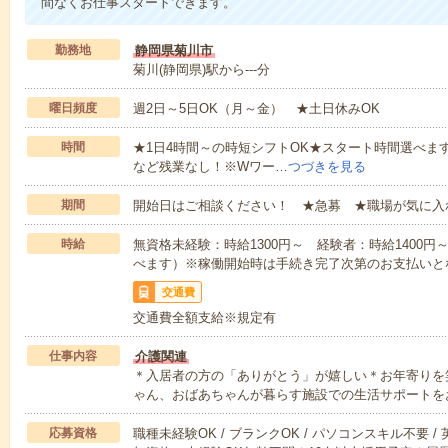
間なくお仕事スタートできます。
勤務地
静岡県菊川市
菊川(静岡県)駅から---分
曜日頻度
週2日～5日OK（月～金） ★土日休みOK
時間
★1日4時間～の時短シフトOK★スタート時間選べます！7:00～1
など残業なし！※Wワー…
つづきを見る
期間
開始日はご相談ください！ ★急募 ★職場が気に入
時給
無資格未経験：時給1300円～ 経験者：時給1400
べます）※稼働開始時は手続き完了次第のお支払いと
交通費
交通費全額支給※規定有
仕事内容
介護関連
＊入居者の方の「ありがとう」が嬉しい＊お年寄りを
ゃん、おばあちゃんが暮らす施設での生活サポートを
応募資格
職種未経験OK / ブランクOK / パソコンスキル不要 /