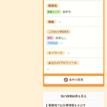
勤務地
裾野市
勤務エリア
職種
---
こだわりINDEX
残業なし
絶対
---
できれば
キーワード
---
あなたのプロフィール
---
条件の変更
他の検索結果を見る
勤務地でお仕事情報をさがす