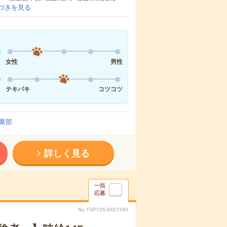
づきを見る
女性
男性
テキパキ
コツコツ
業部
詳しく見る
一括
応募
No.TSPT26-0627245