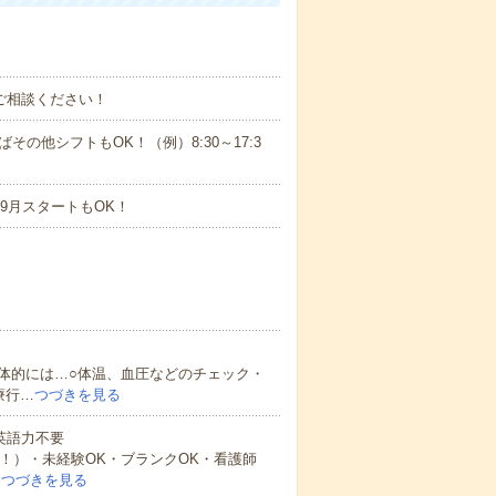
ご相談ください！
ばその他シフトもOK！（例）8:30～17:3
9月スタートもOK！
体的には…○体温、血圧などのチェック・
療行…
つづきを見る
 英語力不要
中！）・未経験OK・ブランクOK・看護師
…
つづきを見る