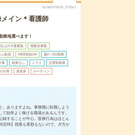
No.NKNTMS09_STKM-1
録メイン＊看護師
。勤務地選べます！
名以上の大量募集
複数名募集
ゅふ歓迎
WEB登録OK
週2～3日勤務
仕事
残業なし
シフト
交替制勤務
が分煙
派遣多
ルーティン
と、ありますよね。事務職に転職しよう
かして効率よく稼げる職場があるんです。
記録することが中心。医療行為はほとん
7時定時】残業も夜勤もないので、夕方か