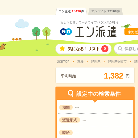
エン派遣
15490
件
エンバイト
22168
件
ちょうど良いワークライフバランスが叶う
東海版
気になる！リスト
0
保存し
派遣TOP
東海
静岡県
静岡県裾野市
静
,
1
3
8
2
平均時給:
円
設定中の検索条件
期間
---
派遣形式
---
時給
---