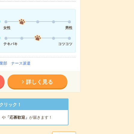
女性
男性
テキパキ
コツコツ
業部 ナース派遣
詳しく見る
クリック！
」
や
「応募歓迎」
が届きます！