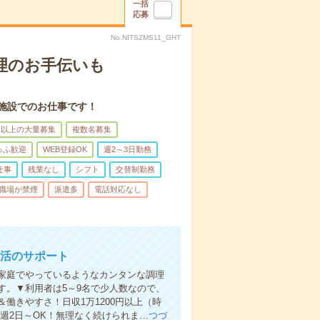
一括
応募
No.NITSZMS11_GHT
理のお手伝いも
施設でのお仕事です！
名以上の大量募集
複数名募集
ゅふ歓迎
WEB登録OK
週2～3日勤務
仕事
残業なし
シフト
交替制勤務
職場が禁煙
派遣多
電話対応なし
生活のサポート
家庭でやっているようなカンタンな調理
す。▼利用者は5～9名で少人数なので、
働きやすさ！日収1万1200円以上（時
＆週2日～OK！無理なく続けられま…
つづ