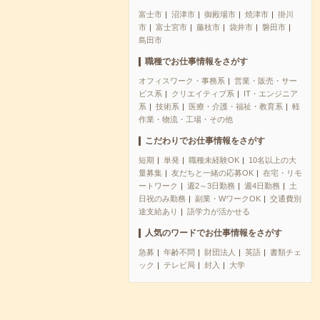
富士市
沼津市
御殿場市
焼津市
掛川
市
富士宮市
藤枝市
袋井市
磐田市
島田市
職種でお仕事情報をさがす
オフィスワーク・事務系
営業・販売・サー
ビス系
クリエイティブ系
IT・エンジニア
系
技術系
医療・介護・福祉・教育系
軽
作業・物流・工場・その他
こだわりでお仕事情報をさがす
短期
単発
職種未経験OK
10名以上の大
量募集
友だちと一緒の応募OK
在宅・リモ
ートワーク
週2～3日勤務
週4日勤務
土
日祝のみ勤務
副業・WワークOK
交通費別
途支給あり
語学力が活かせる
人気のワードでお仕事情報をさがす
急募
年齢不問
財団法人
英語
書類チェ
ック
テレビ局
封入
大学