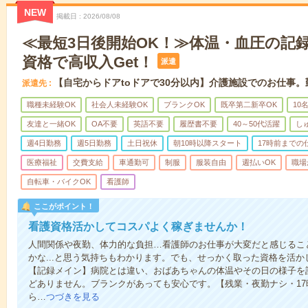
NEW
掲載日
2026/08/08
≪最短3日後開始OK！≫体温・血圧の記
資格で高収入Get！
派遣
【自宅からドアtoドアで30分以内】介護施設でのお仕事
派遣先
職種未経験OK
社会人未経験OK
ブランクOK
既卒第二新卒OK
10
友達と一緒OK
OA不要
英語不要
履歴書不要
40～50代活躍
し
週4日勤務
週5日勤務
土日祝休
朝10時以降スタート
17時前までの
医療福祉
交費支給
車通勤可
制服
服装自由
週払いOK
職場
自転車・バイクOK
看護師
ここがポイント！
看護資格活かしてコスパよく稼ぎませんか！
人間関係や夜勤、体力的な負担…看護師のお仕事が大変だと感じるこ
かな...と思う気持ちもわかります。でも、せっかく取った資格を活
【記録メイン】病院とは違い、おばあちゃんの体温やその日の様子を
どありません。ブランクがあっても安心です。【残業・夜勤ナシ・1
ら…
つづきを見る