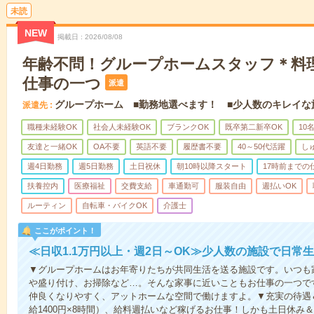
未読
NEW
掲載日
2026/08/08
年齢不問！グループホームスタッフ＊料
仕事の一つ
派遣
グループホーム ■勤務地選べます！ ■少人数のキレイな
派遣先
職種未経験OK
社会人未経験OK
ブランクOK
既卒第二新卒OK
10
友達と一緒OK
OA不要
英語不要
履歴書不要
40～50代活躍
し
週4日勤務
週5日勤務
土日祝休
朝10時以降スタート
17時前までの
扶養控内
医療福祉
交費支給
車通勤可
服装自由
週払いOK
ルーティン
自転車・バイクOK
介護士
ここがポイント！
≪日収1.1万円以上・週2日～OK≫少人数の施設で日常
▼グループホームはお年寄りたちが共同生活を送る施設です。いつも
や盛り付け、お掃除など…。そんな家事に近いこともお仕事の一つで
仲良くなりやすく、アットホームな空間で働けますよ。▼充実の待遇＆
給1400円×8時間）、給料週払いなど稼げるお仕事！しかも土日休み