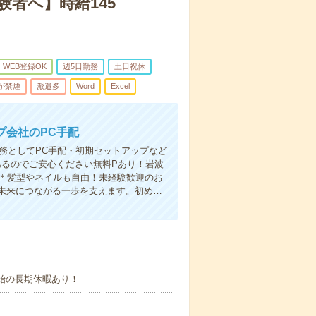
者へ】時給145
WEB登録OK
週5日勤務
土日祝休
が禁煙
派遣多
Word
Excel
プ会社のPC手配
業務としてPC手配・初期セットアップなど
あるのでご安心ください無料Pあり！岩波
K＊髪型やネイルも自由！未経験歓迎のお
未来につながる一歩を支えます。初め…
年始の長期休暇あり！