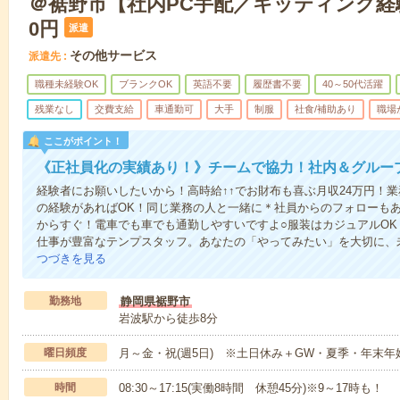
＠裾野市【社内PC手配／キッティング経験
0円
派遣
その他サービス
派遣先
職種未経験OK
ブランクOK
英語不要
履歴書不要
40～50代活躍
残業なし
交費支給
車通勤可
大手
制服
社食/補助あり
職場
ここがポイント！
《正社員化の実績あり！》チームで協力！社内＆グルー
経験者にお願いしたいから！高時給↑↑でお財布も喜ぶ月収24万円！
の経験があればOK！同じ業務の人と一緒に＊社員からのフォローも
からすぐ！電車でも車でも通勤しやすいですよ○服装はカジュアルO
仕事が豊富なテンプスタッフ。あなたの「やってみたい」を大切に、
つづきを見る
勤務地
静岡県裾野市
岩波駅から徒歩8分
曜日頻度
月～金・祝(週5日) ※土日休み＋GW・夏季・年末
時間
08:30～17:15(実働8時間 休憩45分)※9～17時も！