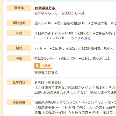
勤務地
静岡県裾野市
裾野駅から---分／岩波駅から---分
曜日頻度
週2日～OK！■曜日固定の相談OK！■ご希望の曜日を
時間
【日勤のみ】9:00～17:00（休憩60分）■ご希望があれ
0 10:00～19:00 …
つづきを見る
期間
2ヶ月～ ■ご応募から最短3日後に開始可能 8月～、
時給
時給2450円～ ■週払いOK ■日収1万9600円以上
交通費
交通費全額支給
仕事内容
看護師・准看護師
【介護施設で体調などの記録がメイン＊看護師】▼具
記録○お薬の飲み忘れチェックなど 病院と違って医
応募資格
職種未経験OK / ブランクOK / パソコンスキル不要 /
≪履歴書不要≫・年齢不問（50代・60代の方も活躍
資格（准看護師資格）をお持ちの方★WEB・電話で