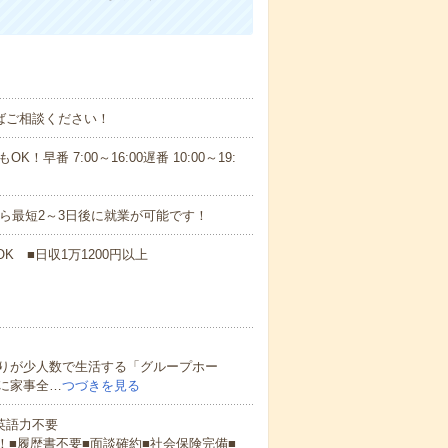
ればご相談ください！
！早番 7:00～16:00遅番 10:00～19:
から最短2～3日後に就業が可能です！
K ■日収1万1200円以上
りが少人数で生活する「グループホー
に家事全…
つづきを見る
 英語力不要
！■履歴書不要■面談確約■社会保険完備■