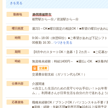
きを見る
勤務地
静岡県裾野市
裾野駅から---分／岩波駅から---分
曜日頻度
週2日～OK■曜日固定の相談OK！■希望の曜日があ
時間
9:00～18:00（休憩60分）■ご希望があれば下記シフトもOK
00夜勤 16:30…
つづきを見る
期間
【8月中のスタートOK！急募！】2カ月～ ■ご応募
時給
無資格未経験：時給1400円～ ■週払いOK ■扶養内O
交通費
交通費全額支給（ガソリン代もOK！）
仕事内容
介護関連
≪自立した生活のための見守りやお手伝い！≫お年寄
ム」。利用者さんが日常生活を自分の力で送れるよう
応募資格
職種未経験OK / ブランクOK / パソコンスキル不要 /
■資格・経験・年齢不問■学歴不問■10名以上採用予定