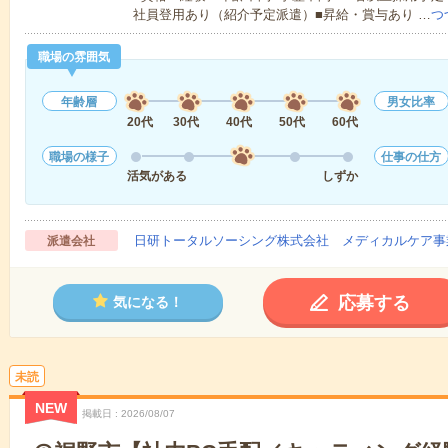
社員登用あり（紹介予定派遣）■昇給・賞与あり …
つ
職場の雰囲気
年齢層
男女比率
20代
30代
40代
50代
60代
職場の様子
仕事の仕方
活気がある
しずか
日研トータルソーシング株式会社 メディカルケア事
派遣会社
応募する
気になる！
未読
NEW
掲載日
2026/08/07