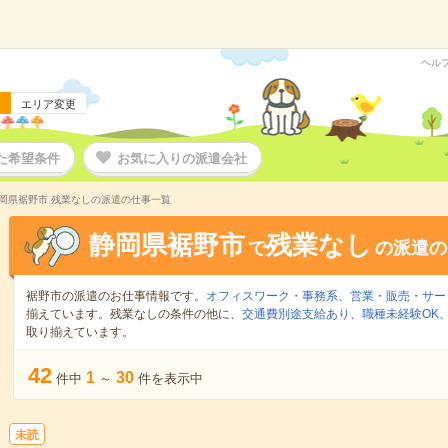
ヘル
エリア変更
た希望条件
お気に入りの派遣会社
岡県裾野市 残業なしの派遣の仕事一覧
静岡県裾野市
残業なし
で
の派遣の
裾野市の派遣のお仕事情報です。
オフィスワーク・事務系
、
営業・販売・サー
揃えています。残業なしの条件の他に、
交通費別途支給あり
、
職種未経験OK
取り揃えています。
42
1
30
件中
～
件を表示中
未読