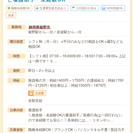
職種未経験OK
交通費別途支給あり
土日祝日が休み
WEB登録OK
派遣
静岡県裾野市
勤務地
裾野駅から---分／岩波駅から---分
シフト制（月～日） ※平日のみなどの相談もOK ※週3なども
曜日頻度
相談OK
【シフト例】07:00～16:0009:00～18:0017:00～09:00※ 上記
時間
は一例です！そ…
即日～2ヶ月以上
期間
無資格の方：時給1400円～1750円 / 介護福祉士：時給1700
時給
円～2125円 / 初任者以上：時給1500円～1875円
交通費
全額支給
看護助手
仕事内容
＼無資格・未経験OKの看護助手／医療行為は一切行わない
ので未経験でも安心！▽具体的には…・リネンやシ…
職種未経験OK / ブランクOK / パソコンスキル不要 / 英語力不
応募資格