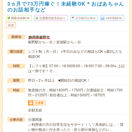
3ヵ月で73万円稼ぐ！未経験OK＊おばあちゃん
のお話相手など
職種未経験OK
交通費別途支給あり
土日祝日が休み
WEB登録OK
派遣
静岡県裾野市
勤務地
裾野駅から---分／岩波駅から---分
シフト制（月～日） ※平日のみなどの相談もOK ※週3なども
曜日頻度
相談OK
【シフト例】07:00～16:0009:00～18:0017:00～09:00※ 上記
時間
は一例です！そ…
即日～2ヶ月以上 ■開始日の相談OK！
期間
無資格の方：時給1400円～1750円 / 介護福祉士：時給1700
時給
円～2125円 / 初任者以上：時給1500円～1875円
交通費
全額支給
介護関連
仕事内容
／利用者の方の日常生活をサポート！＼▽具体的には…・買
い物や散歩に付き添ったり・折り紙や体操などのレ…