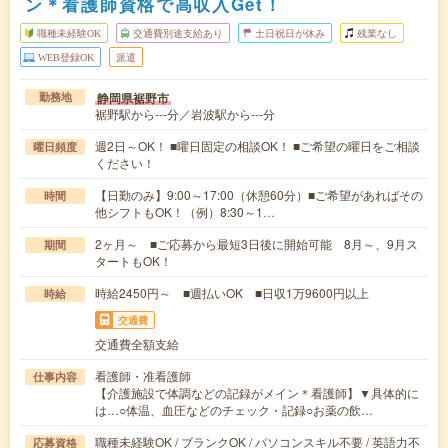
ン＊看護師資格で高収入Get！
職種未経験OK
交通費別途支給あり
土日祝日が休み
残業なし
WEB登録OK
派遣
静岡県裾野市
勤務地
裾野駅から---分／岩波駅から---分
週2日～OK！ ■曜日固定の相談OK！ ■ご希望の曜日をご相談
曜日頻度
ください！
【日勤のみ】9:00～17:00（休憩60分）■ご希望があればその
時間
他シフトもOK！（例）8:30～1…
2ヶ月～ ■ご応募から最短3日後に開始可能 8月～、9月ス
期間
タートもOK！
時給2450円～ ■週払いOK ■日収1万9600円以上
時給
交通費
交通費全額支給
看護師・准看護師
仕事内容
【介護施設で体調などの記録がメイン＊看護師】▼具体的に
は…○体温、血圧などのチェック・記録○お薬の飲…
職種未経験OK / ブランクOK / パソコンスキル不要 / 英語力不
応募資格