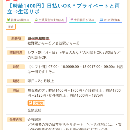
【時給1400円】日払いOK＊プライベートと両
立⇒生活サポ
職種未経験OK
交通費別途支給あり
土日祝日が休み
WEB登録OK
派遣
静岡県裾野市
勤務地
裾野駅から---分／岩波駅から---分
シフト制（月～日） ※平日のみなどの相談もOK ※週3日など
曜日頻度
の相談もOK
【シフト例】07:00～16:0009:00～18:0017:00～09:00※ 上記
時間
は一例です！そ…
即日～2ヶ月以上
期間
無資格の方：時給1400円～1750円 / 介護福祉士：時給1700
時給
円～2125円 / 初任者以上：時給1500円～1875円
交通費
全額支給
介護関連
仕事内容
／利用者の方の日常生活をサポート！＼▽具体的には…・買
い物や散歩の付き添い・折り紙や体操などのレク参…