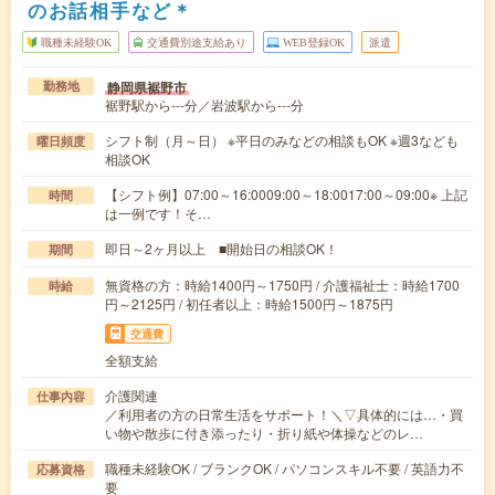
のお話相手など＊
職種未経験OK
交通費別途支給あり
WEB登録OK
派遣
静岡県裾野市
勤務地
裾野駅から---分／岩波駅から---分
シフト制（月～日） ※平日のみなどの相談もOK ※週3なども
曜日頻度
相談OK
【シフト例】07:00～16:0009:00～18:0017:00～09:00※ 上記
時間
は一例です！そ…
即日～2ヶ月以上 ■開始日の相談OK！
期間
無資格の方：時給1400円～1750円 / 介護福祉士：時給1700
時給
円～2125円 / 初任者以上：時給1500円～1875円
交通費
全額支給
介護関連
仕事内容
／利用者の方の日常生活をサポート！＼▽具体的には…・買
い物や散歩に付き添ったり・折り紙や体操などのレ…
職種未経験OK / ブランクOK / パソコンスキル不要 / 英語力不
応募資格
要