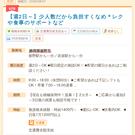
未読
掲載日
2026/08/07
NEW
【週2日～】少人数だから負担すくなめ＊レク
や食事のサポートなど
職種未経験OK
交通費別途支給あり
土日祝日が休み
残業なし
WEB登録OK
派遣
静岡県裾野市
勤務地
裾野駅から---分／岩波駅から---分
週2日～OK ■曜日固定の相談OK！ ■希望の曜日があればご相
曜日頻度
談ください！
9:00～18:00（休憩60分）■ご希望があれば下記シフトも
時間
OK！早番 7:00～16:00遅番 …
【現在も積極採用中！急募！】2カ月～ ■ご応募から最短2
期間
～3日後の就業も相談可能です！
無資格未経験：時給1400円～ ■週払いOK ■扶養内OK ■
時給
日収1万1200円以上
交通費
交通費全額支給