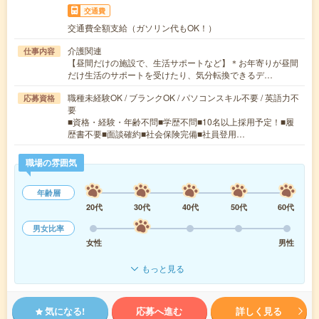
交通費
交通費全額支給（ガソリン代もOK！）
介護関連
仕事内容
【昼間だけの施設で、生活サポートなど】＊お年寄りが昼間
だけ生活のサポートを受けたり、気分転換できるデ…
職種未経験OK / ブランクOK / パソコンスキル不要 / 英語力不
応募資格
要
■資格・経験・年齢不問■学歴不問■10名以上採用予定！■履
歴書不要■面談確約■社会保険完備■社員登用…
職場の雰囲気
年齢層
20代
30代
40代
50代
60代
男女比率
女性
男性
もっと見る
気になる!
応募へ進む
詳しく見る