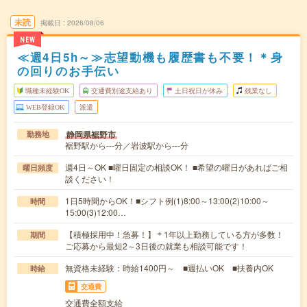
未読
掲載日
2026/08/06
NEW
≪週4日5h～≫志望動機も履歴書も不要！＊身
の回りのお手伝い
職種未経験OK
交通費別途支給あり
土日祝日が休み
残業なし
WEB登録OK
派遣
静岡県裾野市
勤務地
裾野駅から---分／岩波駅から---分
週4日～OK ■曜日固定の相談OK！ ■希望の曜日があればご相
曜日頻度
談ください！
1日5時間からOK！■シフト例(1)8:00～13:00(2)10:00～
時間
15:00(3)12:00…
【積極採用中！急募！】＊1年以上勤務している方が多数！
期間
ご応募から最短2～3日後の就業も相談可能です！
無資格未経験：時給1400円～ ■週払いOK ■扶養内OK
時給
交通費
交通費全額支給