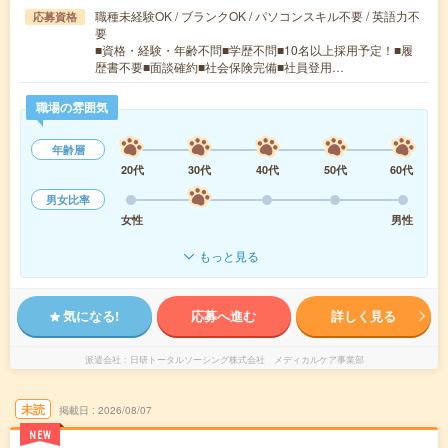
職種未経験OK / ブランクOK / パソコンスキル不要 / 英語力不
応募資格
要
■資格・経験・年齢不問■学歴不問■10名以上採用予定！■履
歴書不要■面談確約■社会保険完備■社員登用…
職場の雰囲気
年齢層
20代
30代
40代
50代
60代
男女比率
女性
男性
もっと見る
気になる!
応募へ進む
詳しく見る
派遣会社
日研トータルソーシング株式会社 メディカルケア事業部
未読
掲載日
2026/08/07
NEW