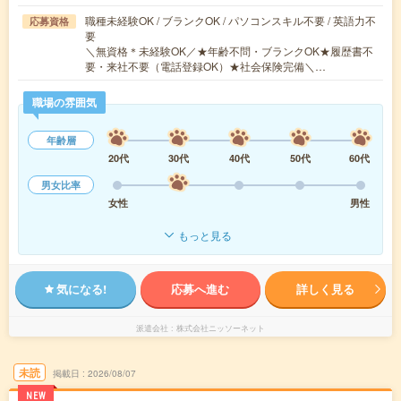
職種未経験OK / ブランクOK / パソコンスキル不要 / 英語力不
応募資格
要
＼無資格＊未経験OK／★年齢不問・ブランクOK★履歴書不
要・来社不要（電話登録OK）★社会保険完備＼…
職場の雰囲気
年齢層
20代
30代
40代
50代
60代
男女比率
女性
男性
もっと見る
気になる!
応募へ進む
詳しく見る
派遣会社
株式会社ニッソーネット
未読
掲載日
2026/08/07
NEW