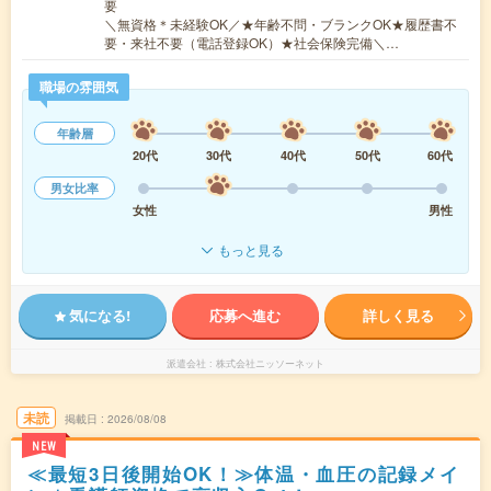
要
＼無資格＊未経験OK／★年齢不問・ブランクOK★履歴書不
要・来社不要（電話登録OK）★社会保険完備＼…
職場の雰囲気
年齢層
20代
30代
40代
50代
60代
男女比率
女性
男性
もっと見る
気になる!
応募へ進む
詳しく見る
派遣会社
株式会社ニッソーネット
未読
掲載日
2026/08/08
NEW
≪最短3日後開始OK！≫体温・血圧の記録メイ