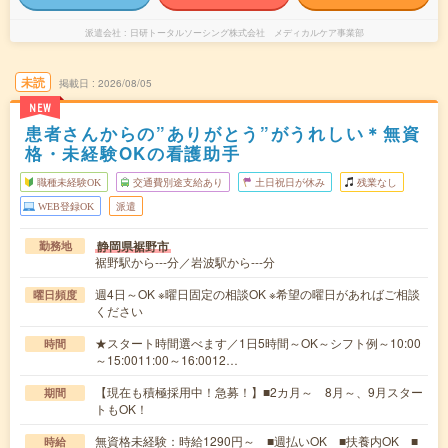
派遣会社
日研トータルソーシング株式会社 メディカルケア事業部
未読
掲載日
2026/08/05
NEW
患者さんからの”ありがとう”がうれしい＊無資
格・未経験OKの看護助手
職種未経験OK
交通費別途支給あり
土日祝日が休み
残業なし
WEB登録OK
派遣
静岡県裾野市
勤務地
裾野駅から---分／岩波駅から---分
週4日～OK ※曜日固定の相談OK ※希望の曜日があればご相談
曜日頻度
ください
★スタート時間選べます／1日5時間～OK～シフト例～10:00
時間
～15:0011:00～16:0012…
【現在も積極採用中！急募！】■2カ月～ 8月～、9月スター
期間
トもOK！
無資格未経験：時給1290円～ ■週払いOK ■扶養内OK ■
時給