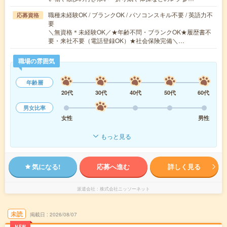
職種未経験OK / ブランクOK / パソコンスキル不要 / 英語力不
応募資格
要
＼無資格＊未経験OK／★年齢不問・ブランクOK★履歴書不
要・来社不要（電話登録OK）★社会保険完備＼…
職場の雰囲気
年齢層
20代
30代
40代
50代
60代
男女比率
女性
男性
もっと見る
気になる!
応募へ進む
詳しく見る
派遣会社
株式会社ニッソーネット
未読
掲載日
2026/08/07