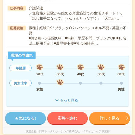
介護関連
仕事内容
／無資格未経験から始める介護施設での生活サポート！＼
「話し相手になって、うんうんとうなずく」「天気が…
職種未経験OK / ブランクOK / パソコンスキル不要 / 英語力不
応募資格
要
■無資格・未経験OK！■年齢・学歴不問！ブランクOK!■10名
以上採用予定！■履歴書不要■社会保険完…
職場の雰囲気
年齢層
20代
30代
40代
50代
60代
男女比率
女性
男性
もっと見る
気になる!
応募へ進む
詳しく見る
派遣会社
日研トータルソーシング株式会社 メディカルケア事業部