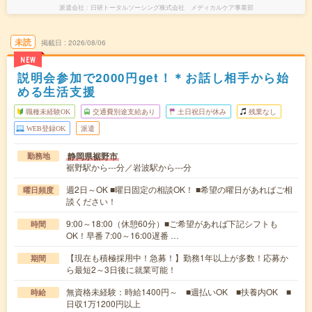
派遣会社
日研トータルソーシング株式会社 メディカルケア事業部
未読
掲載日
2026/08/06
NEW
説明会参加で2000円get！＊お話し相手から始
める生活支援
職種未経験OK
交通費別途支給あり
土日祝日が休み
残業なし
WEB登録OK
派遣
静岡県裾野市
勤務地
裾野駅から---分／岩波駅から---分
週2日～OK ■曜日固定の相談OK！ ■希望の曜日があればご相
曜日頻度
談ください！
9:00～18:00（休憩60分）■ご希望があれば下記シフトも
時間
OK！早番 7:00～16:00遅番 …
【現在も積極採用中！急募！】勤務1年以上が多数！応募か
期間
ら最短2～3日後に就業可能！
無資格未経験：時給1400円～ ■週払いOK ■扶養内OK ■
時給
日収1万1200円以上