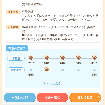
交通費全額支給
介護関連
仕事内容
≪お話し相手になるだけでも立派な介護！≫＊お年寄りが昼
間だけ生活のサポートを受けたり、気分転換できる…
職種未経験OK / ブランクOK / パソコンスキル不要 / 英語力不
応募資格
要
■無資格・未経験OK！■年齢・学歴不問！ブランクOK!■10名
以上採用予定！■履歴書不要■社会保険完…
職場の雰囲気
年齢層
20代
30代
40代
50代
60代
男女比率
女性
男性
もっと見る
気になる!
応募へ進む
詳しく見る