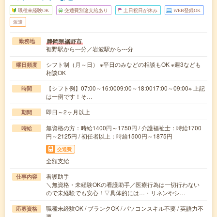
職種未経験OK
交通費別途支給あり
土日祝日が休み
WEB登録OK
派遣
静岡県裾野市
勤務地
裾野駅から---分／岩波駅から---分
シフト制（月～日） ※平日のみなどの相談もOK ※週3なども
曜日頻度
相談OK
【シフト例】07:00～16:0009:00～18:0017:00～09:00※ 上記
時間
は一例です！そ…
即日～2ヶ月以上
期間
無資格の方：時給1400円～1750円 / 介護福祉士：時給1700
時給
円～2125円 / 初任者以上：時給1500円～1875円
交通費
全額支給
看護助手
仕事内容
＼無資格・未経験OKの看護助手／医療行為は一切行わない
ので未経験でも安心！▽具体的には…・リネンやシ…
職種未経験OK / ブランクOK / パソコンスキル不要 / 英語力不
応募資格
要