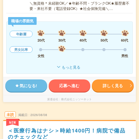
＼無資格＊未経験OK／★年齢不問・ブランクOK★履歴書不
要・来社不要（電話登録OK）★社会保険完備＼…
職場の雰囲気
年齢層
20代
30代
40代
50代
60代
男女比率
女性
男性
もっと見る
気になる!
応募へ進む
詳しく見る
派遣会社
株式会社ニッソーネット
未読
掲載日
2026/08/08
NEW
＜医療行為はナシ＞時給1400円！病院で備品
のチェックなど