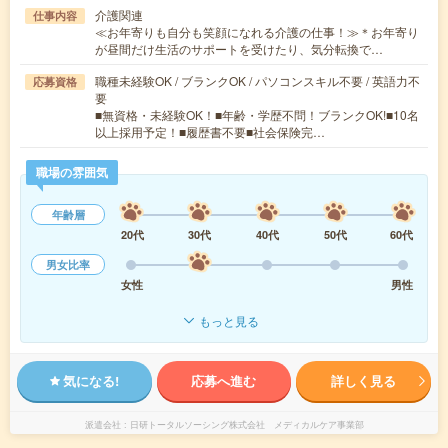
介護関連
仕事内容
≪お年寄りも自分も笑顔になれる介護の仕事！≫＊お年寄り
が昼間だけ生活のサポートを受けたり、気分転換で…
職種未経験OK / ブランクOK / パソコンスキル不要 / 英語力不
応募資格
要
■無資格・未経験OK！■年齢・学歴不問！ブランクOK!■10名
以上採用予定！■履歴書不要■社会保険完…
職場の雰囲気
年齢層
20代
30代
40代
50代
60代
男女比率
女性
男性
もっと見る
気になる!
応募へ進む
詳しく見る
派遣会社
日研トータルソーシング株式会社 メディカルケア事業部