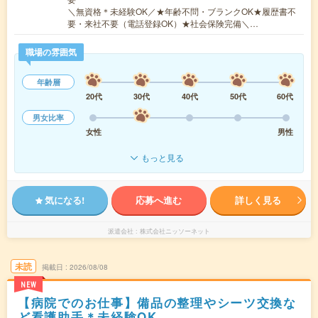
＼無資格＊未経験OK／★年齢不問・ブランクOK★履歴書不
要・来社不要（電話登録OK）★社会保険完備＼…
職場の雰囲気
年齢層
20代
30代
40代
50代
60代
男女比率
女性
男性
もっと見る
気になる!
応募へ進む
詳しく見る
派遣会社
株式会社ニッソーネット
未読
掲載日
2026/08/08
NEW
【病院でのお仕事】備品の整理やシーツ交換な
ど看護助手＊未経験OK