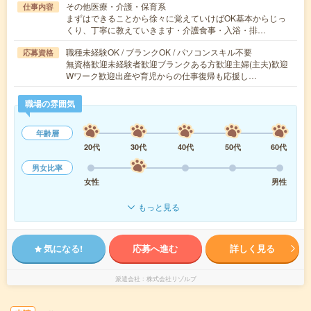
その他医療・介護・保育系
仕事内容
まずはできることから徐々に覚えていけばOK基本からじっ
くり、丁寧に教えていきます・介護食事・入浴・排…
職種未経験OK / ブランクOK / パソコンスキル不要
応募資格
無資格歓迎未経験者歓迎ブランクある方歓迎主婦(主夫)歓迎
Wワーク歓迎出産や育児からの仕事復帰も応援し…
職場の雰囲気
年齢層
20代
30代
40代
50代
60代
男女比率
女性
男性
もっと見る
気になる!
応募へ進む
詳しく見る
派遣会社
株式会社リゾルブ