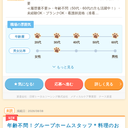
要
≪履歴書不要≫・年齢不問（50代・60代の方も活躍中！）・
未経験OK・ブランクOK・看護師資格（准看…
職場の雰囲気
年齢層
20代
30代
40代
50代
60代
男女比率
女性
男性
もっと見る
気になる!
応募へ進む
詳しく見る
派遣会社
日研トータルソーシング株式会社 メディカルケア事業部 ナース派遣
未読
掲載日
2026/08/08
NEW
年齢不問！グループホームスタッフ＊料理のお