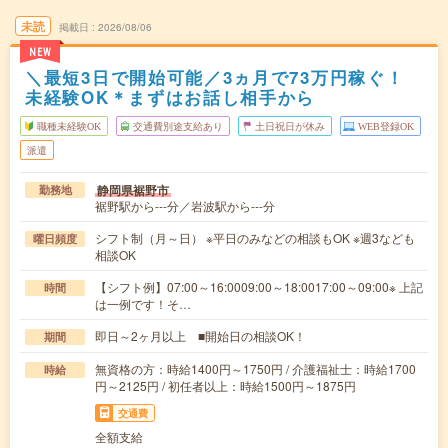
未読
掲載日
2026/08/06
NEW
＼最短3日で開始可能／3ヵ月で73万円稼ぐ！
未経験OK＊まずはお話し相手から
職種未経験OK
交通費別途支給あり
土日祝日が休み
WEB登録OK
派遣
静岡県裾野市
勤務地
裾野駅から---分／岩波駅から---分
シフト制（月～日） ※平日のみなどの相談もOK ※週3なども
曜日頻度
相談OK
【シフト例】07:00～16:0009:00～18:0017:00～09:00※ 上記
時間
は一例です！そ…
即日～2ヶ月以上 ■開始日の相談OK！
期間
無資格の方：時給1400円～1750円 / 介護福祉士：時給1700
時給
円～2125円 / 初任者以上：時給1500円～1875円
交通費
全額支給