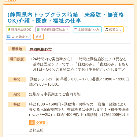
(静岡県内トップクラス時給 未経験・無資格
OK)介護・医療・福祉の仕事
職種未経験OK
交通費別途支給あり
土日祝日が休み
残業なし
WEB登録OK
派遣
静岡県裾野市
勤務地
〈24時間内で実働3hから〉 ・時間は勤務施設により異なる
曜日頻度
・基本は固定シフトです ・「日勤のみ」「夜勤のみ」もあり
・月1日～OK ＼ご希望に応じてお仕事を紹介いたします／
勤務シフトの一例 早番／8:00～17:00遅番／10:00～19:00日
時間
勤／9:00～16:00…
短期から中長期までご案内可能
期間
時給1300～1600円 ※勤務地・お持ちの 資格・経験により
時給
異なる ※深夜割増あり 有資格者は優遇します！ ●初任者研修
(ヘルパー2級) ：時給1400円以上 ●看護師 ：時給2000円以上
交通費
全額支給