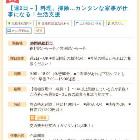
NEW
【週2日～】料理、掃除…カンタンな家事が仕
事になる！生活支援
職種未経験OK
交通費別途支給あり
土日祝日が休み
残業なし
WEB登録OK
派遣
静岡県裾野市
勤務地
裾野駅から---分／岩波駅から---分
週2日～OK ■曜日固定の相談OK！ ■希望の曜日があればご相
曜日頻度
談ください！
9:00～18:00（休憩60分）■ご希望があれば下記シフトも
時間
OK！早番 7:00～16:00遅番 …
【積極採用中！急募！】＊1年以上勤務している方が多数！
期間
ご応募から最短2～3日後の就業も相談可能です！
無資格未経験：時給1400円～ ■週払いOK ■扶養内OK ■
時給
日収1万1200円以上
交通費
交通費全額支給（ガソリン代もOK！）
介護関連
仕事内容