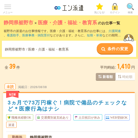
メニュー
気になる!
ログイン
検索
静岡県裾野市
×
医療・介護・福祉・教育系
のお仕事一覧
裾野市の派遣のお仕事情報です。医療・介護・福祉・教育系のお仕事には、
介護関連
、
看護助手
、
医療事務・病院受付
などがあります。さらに、
短期
・
単発
などの期間
や、
職種未経験OK
などのこだわり条件で絞り込んでいただけます。
条件の変更
静岡県裾野市 / 医療・介護・福祉・教育系
39
1,410
全
件
平均時給:
円
時給順
新着順
未読
掲載日
2026/08/08
NEW
3ヵ月で73万円稼ぐ！病院で備品のチェックな
ど＊医療行為はナシ
職種未経験OK
交通費別途支給あり
土日祝日が休み
WEB登録OK
派遣
静岡県裾野市
勤務地