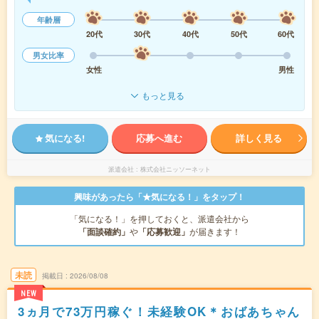
年齢層
20代
30代
40代
50代
60代
男女比率
女性
男性
もっと見る
気になる!
応募へ進む
詳しく見る
派遣会社
株式会社ニッソーネット
興味があったら「★気になる！」をタップ！
「気になる！」を押しておくと、派遣会社から
「面談確約」
や
「応募歓迎」
が届きます！
未読
掲載日
2026/08/08
NEW
3ヵ月で73万円稼ぐ！未経験OK＊おばあちゃん