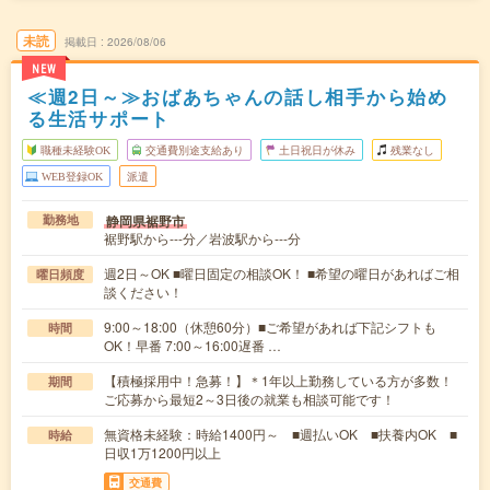
未読
掲載日
2026/08/06
NEW
≪週2日～≫おばあちゃんの話し相手から始め
る生活サポート
職種未経験OK
交通費別途支給あり
土日祝日が休み
残業なし
WEB登録OK
派遣
静岡県裾野市
勤務地
裾野駅から---分／岩波駅から---分
週2日～OK ■曜日固定の相談OK！ ■希望の曜日があればご相
曜日頻度
談ください！
9:00～18:00（休憩60分）■ご希望があれば下記シフトも
時間
OK！早番 7:00～16:00遅番 …
【積極採用中！急募！】＊1年以上勤務している方が多数！
期間
ご応募から最短2～3日後の就業も相談可能です！
無資格未経験：時給1400円～ ■週払いOK ■扶養内OK ■
時給
日収1万1200円以上
交通費