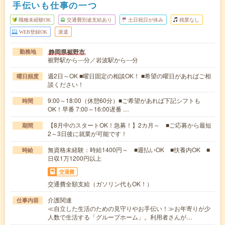
手伝いも仕事の一つ
職種未経験OK
交通費別途支給あり
土日祝日が休み
残業なし
WEB登録OK
派遣
静岡県裾野市
勤務地
裾野駅から---分／岩波駅から---分
週2日～OK ■曜日固定の相談OK！ ■希望の曜日があればご相
曜日頻度
談ください！
9:00～18:00（休憩60分）■ご希望があれば下記シフトも
時間
OK！早番 7:00～16:00遅番 …
【8月中のスタートOK！急募！】2カ月～ ■ご応募から最短
期間
2～3日後に就業が可能です！
無資格未経験：時給1400円～ ■週払いOK ■扶養内OK ■
時給
日収1万1200円以上
交通費
交通費全額支給（ガソリン代もOK！）
介護関連
仕事内容
≪自立した生活のための見守りやお手伝い！≫お年寄りが少
人数で生活する「グループホーム」。利用者さんが…