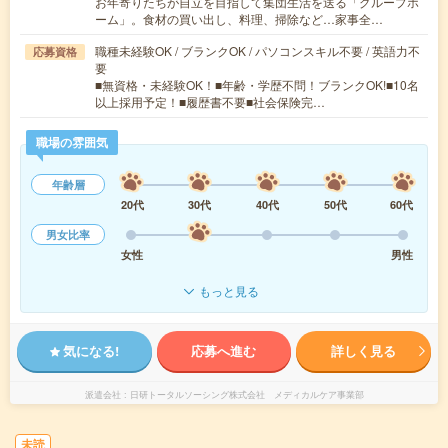
お年寄りたちが自立を目指して集団生活を送る「グループホ
ーム」。食材の買い出し、料理、掃除など…家事全…
職種未経験OK / ブランクOK / パソコンスキル不要 / 英語力不
応募資格
要
■無資格・未経験OK！■年齢・学歴不問！ブランクOK!■10名
以上採用予定！■履歴書不要■社会保険完…
職場の雰囲気
年齢層
20代
30代
40代
50代
60代
男女比率
女性
男性
もっと見る
気になる!
応募へ進む
詳しく見る
派遣会社
日研トータルソーシング株式会社 メディカルケア事業部
未読