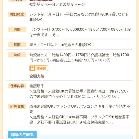
裾野駅から---分／岩波駅から---分
シフト制（月～日） ※平日のみなどの相談もOK ※週3なども
曜日頻度
相談OK
【シフト例】07:00～16:0009:00～18:0017:00～09:00※ 上記
時間
は一例です！そ…
即日～2ヶ月以上 ■開始日の相談OK！
期間
無資格の方：時給1400円～1750円 / 介護福祉士：時給1700
時給
円～2125円 / 初任者以上：時給1500円～1875円
交通費
全額支給
看護助手
仕事内容
＼無資格・未経験OKの看護助手／医療行為は一切行わない
ので未経験でも安心！▽具体的には…・リネンやシ…
職種未経験OK / ブランクOK / パソコンスキル不要 / 英語力不
応募資格
要
＼無資格＊未経験OK／★年齢不問・ブランクOK★履歴書不
要・来社不要（電話登録OK）★社会保険完備＼…
職場の雰囲気