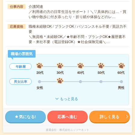
介護関連
仕事内容
／利用者の方の日常生活をサポート！＼▽具体的には…・買
い物や散歩に付き添ったり・折り紙や体操などのレ…
職種未経験OK / ブランクOK / パソコンスキル不要 / 英語力不
応募資格
要
＼無資格＊未経験OK／★年齢不問・ブランクOK★履歴書不
要・来社不要（電話登録OK）★社会保険完備＼…
職場の雰囲気
年齢層
20代
30代
40代
50代
60代
男女比率
女性
男性
もっと見る
気になる!
応募へ進む
詳しく見る
派遣会社
株式会社ニッソーネット