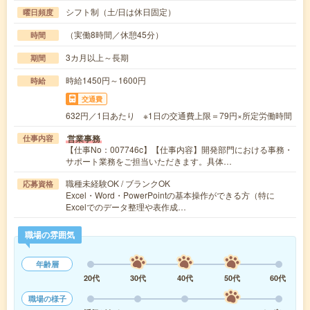
シフト制（土/日は休日固定）
曜日頻度
（実働8時間／休憩45分）
時間
3カ月以上～長期
期間
時給1450円～1600円
時給
交通費
632円／1日あたり ※1日の交通費上限＝79円×所定労働時間
営業事務
仕事内容
【仕事No：007746c】【仕事内容】開発部門における事務・
サポート業務をご担当いただきます。具体…
職種未経験OK / ブランクOK
応募資格
Excel・Word・PowerPointの基本操作ができる方（特に
Excelでのデータ整理や表作成…
職場の雰囲気
年齢層
20代
30代
40代
50代
60代
職場の様子