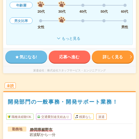
年齢層
20代
30代
40代
50代
60代
男女比率
女性
男性
もっと見る
気になる!
応募へ進む
詳しく見る
派遣会社
株式会社スタッフサービス・エンジニアリング
未読
開発部門の一般事務・開発サポート業務！
職種未経験OK
交通費別途支給あり
残業なし
派遣
静岡県裾野市
勤務地
岩波駅から---分