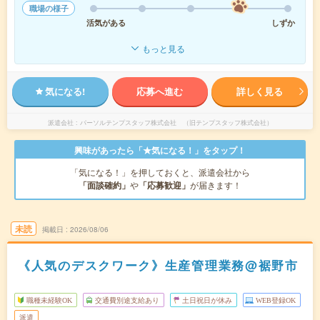
職場の様子
活気がある
しずか
もっと見る
気になる!
応募へ進む
詳しく見る
派遣会社
パーソルテンプスタッフ株式会社 （旧テンプスタッフ株式会社）
興味があったら「★気になる！」をタップ！
「気になる！」を押しておくと、派遣会社から
「面談確約」
や
「応募歓迎」
が届きます！
未読
掲載日
2026/08/06
《人気のデスクワーク》生産管理業務@裾野市
職種未経験OK
交通費別途支給あり
土日祝日が休み
WEB登録OK
派遣