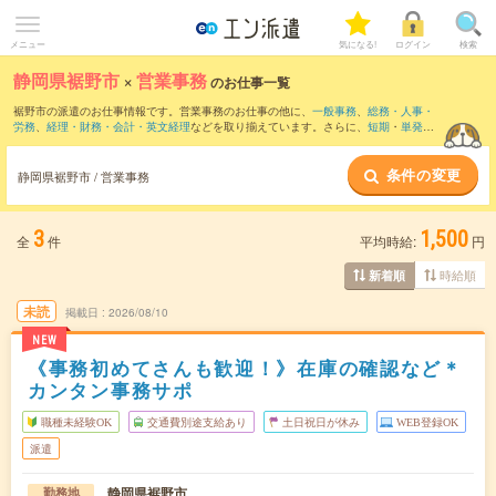
メニュー
気になる!
ログイン
検索
静岡県裾野市
×
営業事務
のお仕事一覧
裾野市の派遣のお仕事情報です。営業事務のお仕事の他に、
一般事務
、
総務・人事・
労務
、
経理・財務・会計・英文経理
などを取り揃えています。さらに、
短期
・
単発
な
どの期間や、
職種未経験OK
などのこだわり条件で絞り込んでいただけます。職種辞
典：
営業事務のお仕事とは？とは？
条件の変更
静岡県裾野市 / 営業事務
3
1,500
全
件
平均時給:
円
時給順
新着順
未読
掲載日
2026/08/10
NEW
《事務初めてさんも歓迎！》在庫の確認など＊
カンタン事務サポ
職種未経験OK
交通費別途支給あり
土日祝日が休み
WEB登録OK
派遣
静岡県裾野市
勤務地