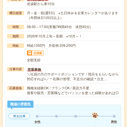
岩波駅から車10分
月～金・祝(週5日) ※土日休み＆企業カレンダーがあります
曜日頻度
（年間休日120日以上）
08:30～17:00(実働7時間45分 休憩45分)
時間
2026年10月上旬～長期 ※10月～！
期間
時給1350円 月収例 209,250円
時給
交通費
全額支給
営業事務
仕事内容
＼社員の方のサポートポジションです！指示をもらいながら
対応すれば○／＊在庫の管理、不足分の確認＊注文…
職種未経験OK / ブランクOK / 英語力不要
応募資格
接客や販売・営業職などでパソコンを使った経験があれば◎
職場の雰囲気
男女比率
女性
男性