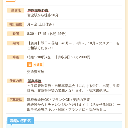
静岡県裾野市
勤務地
岩波駅から徒歩10分
月～金(土日休み）
曜日頻度
8:30～17:15（休憩:45分）
時間
【急募】即日～長期 ※8月～、9月～、10月～のスタートも
期間
ご相談ください！
時給1700円+交 【月収例】27万2000円
時給
交通費
交通費支給
営業事務
仕事内容
＊生産管理業務・自動車部品会社における受注、出荷、生産
計画、在庫管理等の業務となります。・請求書処理…
職種未経験OK / ブランクOK / 英語力不要
応募資格
未経験からもチャレンジいただけます！【活かせる経験】 一
般事務経験スキル・経験・ブランクに不安がある…
職場の雰囲気