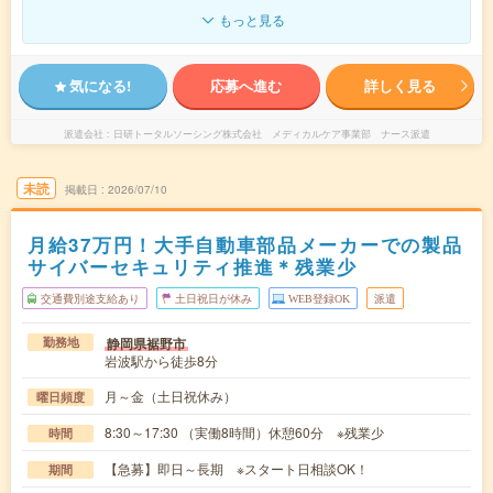
もっと見る
気になる!
応募へ進む
詳しく見る
派遣会社
日研トータルソーシング株式会社 メディカルケア事業部 ナース派遣
未読
掲載日
2026/07/10
月給37万円！大手自動車部品メーカーでの製品
サイバーセキュリティ推進＊残業少
交通費別途支給あり
土日祝日が休み
WEB登録OK
派遣
静岡県裾野市
勤務地
岩波駅から徒歩8分
月～金（土日祝休み）
曜日頻度
8:30～17:30 （実働8時間）休憩60分 ※残業少
時間
【急募】即日～長期 ※スタート日相談OK！
期間