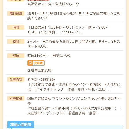
裾野駅から---分／岩波駅から---分
週3日～OK！ ★曜日固定の相談OK！ ★ご希望の曜日をご相
曜日頻度
談ください！
【日勤のみ】1日6時間～OK！≪シフト例≫・9:00～
時間
15:45 （45分休憩）・11:00～17:…
2ヶ月～ ■ご応募から最短3日後に開始可能 8月～、9月ス
期間
タートもOK！
時給2450円～ ■週払いOK
時給
交通費
交通費全額支給
看護師・准看護師
仕事内容
【介護施設で健康・体調管理がメイン＊看護師】▼具体的に
は…○バイタルチェック 体温・脈拍・呼吸・血圧…
職種未経験OK / ブランクOK / パソコンスキル不要 / 英語力不
応募資格
要
≪履歴書不要≫・年齢不問（50代・60代の方も活躍中！）・
未経験OK・ブランクOK・看護師資格（准看…
職場の雰囲気