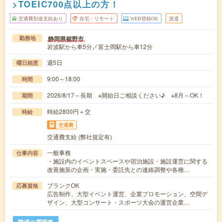
>TOEIC700点以上の方！
交通費別途支給あり
在宅・リモート
WEB登録OK
派遣
静岡県裾野市
勤務地
岩波駅から車5分／富士岡駅から車12分
週5日
曜日頻度
9:00～18:00
時間
2026/8/17～長期 ※開始日ご相談ください♪ ※8月～OK！
期間
時給2800円＋交
時給
交通費
交通費支給 (弊社規定有)
一般事務
仕事内容
・施設内のイベントスペースや宿泊施設・施設運営に関する
改善施策の企画・実施・委託先との連絡調整や各種…
ブランクOK
応募資格
広告制作、大型イベント運営、企業プロモーション、空間デ
ザイン、大型コンサート・スポーツ大会の運営企業…
職場の雰囲気