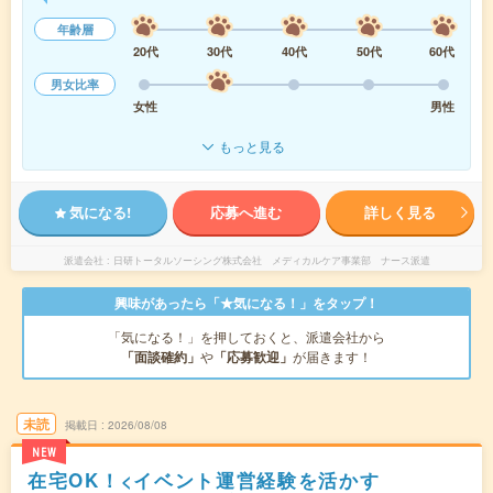
年齢層
20代
30代
40代
50代
60代
男女比率
女性
男性
もっと見る
気になる!
応募へ進む
詳しく見る
派遣会社
日研トータルソーシング株式会社 メディカルケア事業部 ナース派遣
興味があったら「★気になる！」をタップ！
「気になる！」を押しておくと、派遣会社から
「面談確約」
や
「応募歓迎」
が届きます！
未読
掲載日
2026/08/08
NEW
在宅OK！<イベント運営経験を活かす