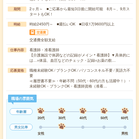
2ヶ月～ ■ご応募から最短3日後に開始可能 8月～、9月ス
期間
タートもOK！
時給2450円～ ■週払いOK ■日収1万9600円以上
時給
交通費
交通費全額支給
看護師・准看護師
仕事内容
【介護施設で体調などの記録がメイン＊看護師】▼具体的に
は…○体温、血圧などのチェック・記録○お薬の飲…
職種未経験OK / ブランクOK / パソコンスキル不要 / 英語力不
応募資格
要
≪履歴書不要≫・年齢不問（50代・60代の方も活躍中！）・
未経験OK・ブランクOK・看護師資格（准看…
職場の雰囲気
年齢層
20代
30代
40代
50代
60代
男女比率
女性
男性