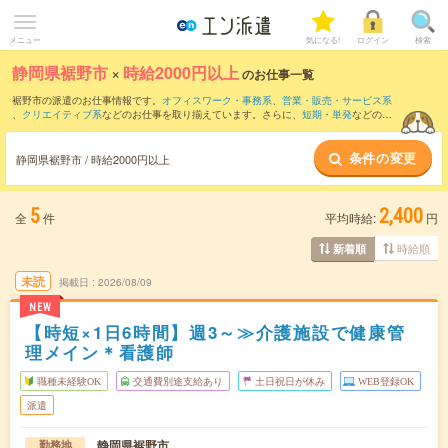
メニュー
気になる!
ログイン
検索
静岡県裾野市
×
時給2000円以上
のお仕事一覧
裾野市の派遣のお仕事情報です。
オフィスワーク・事務系
、
営業・販売・サービス系
、
クリエイティブ系
などのお仕事を取り揃えています。さらに、
短期
・
単発
などの期
間や、
職種未経験OK
などのこだわり条件で絞り込んでいただけます。
条件の変更
静岡県裾野市 / 時給2000円以上
5
2,400
全
件
平均時給:
円
時給順
新着順
未読
掲載日
2026/08/09
NEW
【時短×1日6時間】週3～≫介護施設で健康管
理メイン＊看護師
職種未経験OK
交通費別途支給あり
土日祝日が休み
WEB登録OK
派遣
静岡県裾野市
勤務地