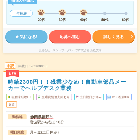
年齢層
20代
30代
40代
50代
60代
気になる!
応募へ進む
詳しく見る
派遣会社
マンパワーグループ株式会社 浜松支店
未読
掲載日
2026/08/08
NEW
時給2300円！！残業少なめ！自動車部品メー
カーでヘルプデスク業務
職種未経験OK
交通費別途支給あり
土日祝日が休み
WEB登録OK
派遣
静岡県裾野市
勤務地
岩波駅から徒歩10分
月～金(土日休み）
曜日頻度