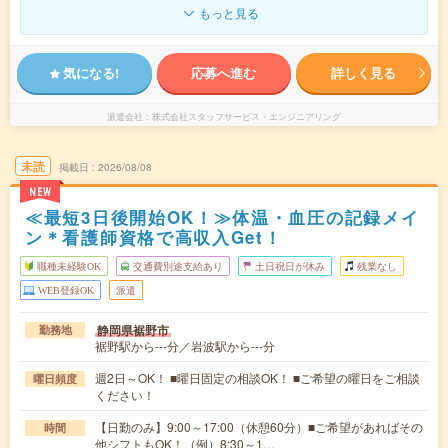
もっと見る
気になる!
応募へ進む
詳しく見る
派遣会社
株式会社スタッフサービス・エンジニアリング
未読
掲載日
2026/08/08
NEW
≪最短3日後開始OK！≫体温・血圧の記録メイ
ン＊看護師資格で高収入Get！
職種未経験OK
交通費別途支給あり
土日祝日が休み
残業なし
WEB登録OK
派遣
静岡県裾野市
勤務地
裾野駅から---分／岩波駅から---分
週2日～OK！ ■曜日固定の相談OK！ ■ご希望の曜日をご相談
曜日頻度
ください！
【日勤のみ】9:00～17:00（休憩60分）■ご希望があればその
時間
他シフトもOK！（例）8:30～1…