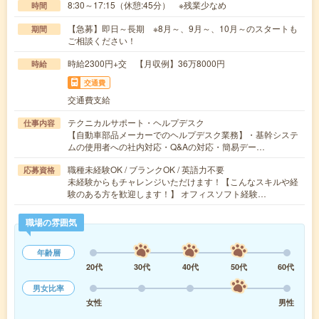
8:30～17:15（休憩:45分） ※残業少なめ
時間
【急募】即日～長期 ※8月～、9月～、10月～のスタートも
期間
ご相談ください！
時給2300円+交 【月収例】36万8000円
時給
交通費
交通費支給
テクニカルサポート・ヘルプデスク
仕事内容
【自動車部品メーカーでのヘルプデスク業務】・基幹システ
ムの使用者への社内対応・Q&Aの対応・簡易デー…
職種未経験OK / ブランクOK / 英語力不要
応募資格
未経験からもチャレンジいただけます！【こんなスキルや経
験のある方を歓迎します！】 オフィスソフト経験…
職場の雰囲気
年齢層
20代
30代
40代
50代
60代
男女比率
女性
男性