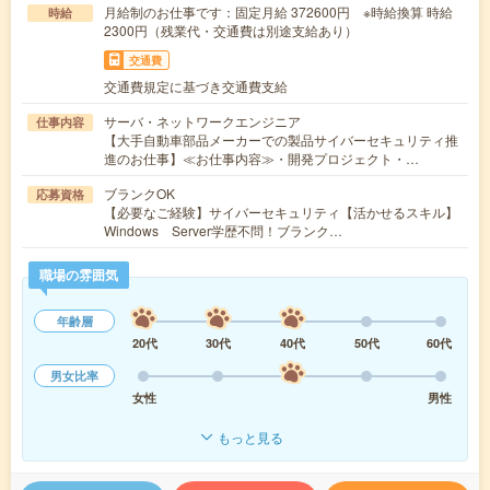
月給制のお仕事です：固定月給 372600円 ※時給換算 時給
時給
2300円（残業代・交通費は別途支給あり）
交通費
交通費規定に基づき交通費支給
サーバ・ネットワークエンジニア
仕事内容
【大手自動車部品メーカーでの製品サイバーセキュリティ推
進のお仕事】≪お仕事内容≫・開発プロジェクト・…
ブランクOK
応募資格
【必要なご経験】サイバーセキュリティ【活かせるスキル】
Windows Server学歴不問！ブランク…
職場の雰囲気
年齢層
20代
30代
40代
50代
60代
男女比率
女性
男性
もっと見る