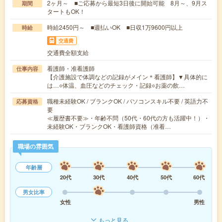
2ヶ月～ ■ご応募から最短3日後に開始可能 8月～、9月ス
期間
タートもOK！
時給2450円～ ■週払いOK ■日収1万9600円以上
時給
交通費
交通費全額支給
看護師・准看護師
仕事内容
【介護施設で体調などの記録がメイン＊看護師】▼具体的に
は…○体温、血圧などのチェック・記録○お薬の飲…
職種未経験OK / ブランクOK / パソコンスキル不要 / 英語力不
応募資格
要
≪履歴書不要≫・年齢不問（50代・60代の方も活躍中！）・
未経験OK・ブランクOK・看護師資格（准看…
職場の雰囲気
年齢層
20代
30代
40代
50代
60代
男女比率
女性
男性
もっと見る