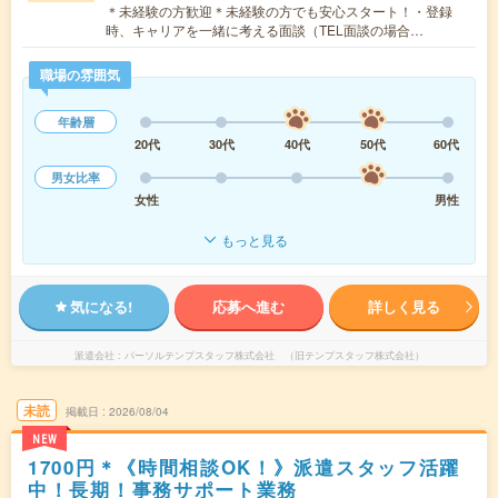
＊未経験の方歓迎＊未経験の方でも安心スタート！・登録
時、キャリアを一緒に考える面談（TEL面談の場合…
職場の雰囲気
年齢層
20代
30代
40代
50代
60代
男女比率
女性
男性
もっと見る
気になる!
応募へ進む
詳しく見る
派遣会社
パーソルテンプスタッフ株式会社 （旧テンプスタッフ株式会社）
未読
掲載日
2026/08/04
NEW
1700円＊《時間相談OK！》派遣スタッフ活躍
中！長期！事務サポート業務