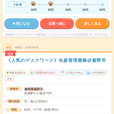
年齢層
20代
30代
40代
50代
60代
気になる!
応募へ進む
詳しく見る
派遣会社
マンパワーグループ株式会社 ソリューション・サービス名古屋支店（IT・テクニカル）
未読
掲載日
2026/08/06
NEW
《人気のデスクワーク》生産管理業務@裾野市
職種未経験OK
交通費別途支給あり
土日祝日が休み
WEB登録OK
派遣
静岡県裾野市
勤務地
岩波駅から徒歩10分
月～金(土日休み）
曜日頻度
8:30～17:15（休憩:45分）
時間