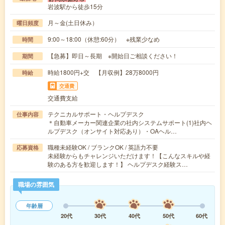
岩波駅から徒歩15分
月～金(土日休み）
曜日頻度
9:00～18:00（休憩:60分） ※残業少なめ
時間
【急募】即日～長期 ※開始日ご相談ください！
期間
時給1800円+交 【月収例】28万8000円
時給
交通費
交通費支給
テクニカルサポート・ヘルプデスク
仕事内容
＊自動車メーカー関連企業の社内システムサポート(1)社内ヘ
ルプデスク（オンサイト対応あり）・OAヘル…
職種未経験OK / ブランクOK / 英語力不要
応募資格
未経験からもチャレンジいただけます！【こんなスキルや経
験のある方を歓迎します！】 ヘルプデスク経験ス…
職場の雰囲気
年齢層
20代
30代
40代
50代
60代