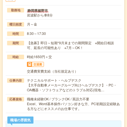
静岡県裾野市
勤務地
岩波駅から車8分
月～金
曜日頻度
8:30～17:30
時間
【急募】即日～短期*9月末までの期間限定 ※開始日相談
期間
可、延長の可能性あり ※7月～OK！
時給1650円＋交
時給
交通費
交通費実費支給（当社規定あり）
テクニカルサポート・ヘルプデスク
仕事内容
【大手自動車メーカーグループ向けヘルプデスク】・PC・
OA機器・ソフトウェアなどのトラブル対応(現地…
職種未経験OK / ブランクOK / 英語力不要
応募資格
Excel、Word基本操作パソコン好きな方、PC初期設定経験あ
る方などにオススメのお仕事です。
職場の雰囲気