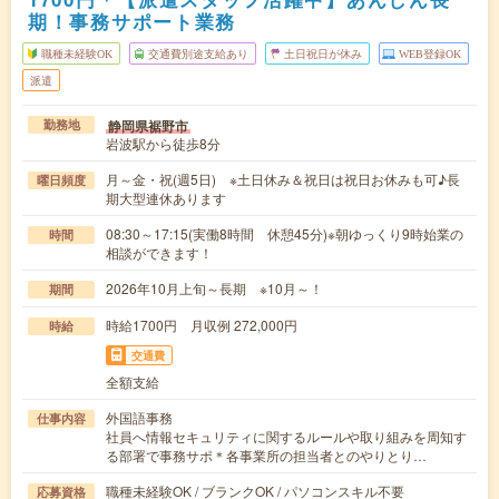
期！事務サポート業務
職種未経験OK
交通費別途支給あり
土日祝日が休み
WEB登録OK
派遣
静岡県裾野市
勤務地
岩波駅から徒歩8分
月～金・祝(週5日) ※土日休み＆祝日は祝日お休みも可♪長
曜日頻度
期大型連休あります
08:30～17:15(実働8時間 休憩45分)※朝ゆっくり9時始業の
時間
相談ができます！
2026年10月上旬～長期 ※10月～！
期間
時給1700円 月収例 272,000円
時給
交通費
全額支給
外国語事務
仕事内容
社員へ情報セキュリティに関するルールや取り組みを周知す
る部署で事務サポ＊各事業所の担当者とのやりとり…
職種未経験OK / ブランクOK / パソコンスキル不要
応募資格