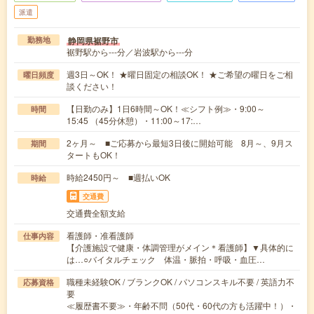
派遣
静岡県裾野市
勤務地
裾野駅から---分／岩波駅から---分
週3日～OK！ ★曜日固定の相談OK！ ★ご希望の曜日をご相
曜日頻度
談ください！
【日勤のみ】1日6時間～OK！≪シフト例≫・9:00～
時間
15:45 （45分休憩）・11:00～17:…
2ヶ月～ ■ご応募から最短3日後に開始可能 8月～、9月ス
期間
タートもOK！
時給2450円～ ■週払いOK
時給
交通費
交通費全額支給
看護師・准看護師
仕事内容
【介護施設で健康・体調管理がメイン＊看護師】▼具体的に
は…○バイタルチェック 体温・脈拍・呼吸・血圧…
職種未経験OK / ブランクOK / パソコンスキル不要 / 英語力不
応募資格
要
≪履歴書不要≫・年齢不問（50代・60代の方も活躍中！）・