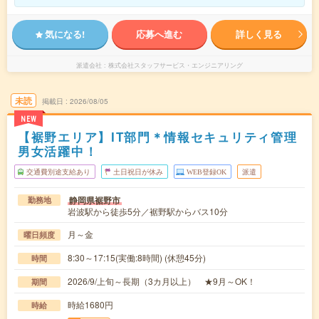
気になる!
応募へ進む
詳しく見る
派遣会社
株式会社スタッフサービス・エンジニアリング
未読
掲載日
2026/08/05
NEW
【裾野エリア】IT部門＊情報セキュリティ管理
男女活躍中！
交通費別途支給あり
土日祝日が休み
WEB登録OK
派遣
静岡県裾野市
勤務地
岩波駅から徒歩5分／裾野駅からバス10分
月～金
曜日頻度
8:30～17:15(実働:8時間) (休憩45分)
時間
2026/9/上旬～長期（3カ月以上） ★9月～OK！
期間
時給1680円
時給