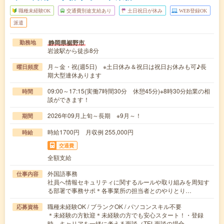
職種未経験OK
交通費別途支給あり
土日祝日が休み
WEB登録OK
派遣
静岡県裾野市
勤務地
岩波駅から徒歩8分
月～金・祝(週5日) ※土日休み＆祝日は祝日お休みも可♪長
曜日頻度
期大型連休あります
09:00～17:15(実働7時間30分 休憩45分)※8時30分始業の相
時間
談ができます！
2026年09月上旬～長期 ※9月～！
期間
時給1700円 月収例 255,000円
時給
交通費
全額支給
外国語事務
仕事内容
社員へ情報セキュリティに関するルールや取り組みを周知す
る部署で事務サポ＊各事業所の担当者とのやりとり…
職種未経験OK / ブランクOK / パソコンスキル不要
応募資格
＊未経験の方歓迎＊未経験の方でも安心スタート！・登録
時、キャリアを一緒に考える面談（TEL面談の場合…