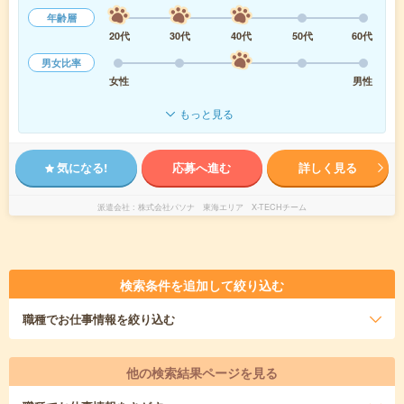
年齢層
20代
30代
40代
50代
60代
男女比率
女性
男性
もっと見る
気になる!
応募へ進む
詳しく見る
派遣会社
株式会社パソナ 東海エリア X-TECHチーム
検索条件を追加して絞り込む
職種
でお仕事情報を絞り込む
他の検索結果ページを見る