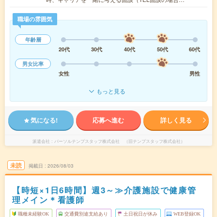
職場の雰囲気
年齢層
20代
30代
40代
50代
60代
男女比率
女性
男性
もっと見る
気になる!
応募へ進む
詳しく見る
派遣会社
パーソルテンプスタッフ株式会社 （旧テンプスタッフ株式会社）
未読
掲載日
2026/08/03
【時短×1日6時間】週3～≫介護施設で健康管
理メイン＊看護師
職種未経験OK
交通費別途支給あり
土日祝日が休み
WEB登録OK