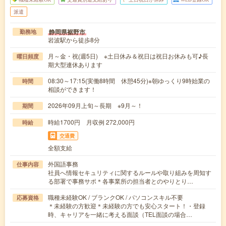
派遣
静岡県裾野市
勤務地
岩波駅から徒歩8分
月～金・祝(週5日) ※土日休み＆祝日は祝日お休みも可♪長
曜日頻度
期大型連休あります
08:30～17:15(実働8時間 休憩45分)※朝ゆっくり9時始業の
時間
相談ができます！
2026年09月上旬～長期 ※9月～！
期間
時給1700円 月収例 272,000円
時給
交通費
全額支給
外国語事務
仕事内容
社員へ情報セキュリティに関するルールや取り組みを周知す
る部署で事務サポ＊各事業所の担当者とのやりとり…
職種未経験OK / ブランクOK / パソコンスキル不要
応募資格
＊未経験の方歓迎＊未経験の方でも安心スタート！・登録
時、キャリアを一緒に考える面談（TEL面談の場合…