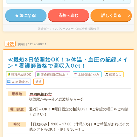
気になる!
応募へ進む
詳しく見る
派遣会社
マンパワーグループ株式会社 浜松支店
未読
掲載日
2026/08/01
≪最短3日後開始OK！≫体温・血圧の記録メイ
ン＊看護師資格で高収入Get！
職種未経験OK
交通費別途支給あり
土日祝日が休み
残業なし
WEB登録OK
派遣
静岡県裾野市
勤務地
裾野駅から---分／岩波駅から---分
週2日～OK！ ■曜日固定の相談OK！ ■ご希望の曜日をご相談
曜日頻度
ください！
【日勤のみ】9:00～17:00（休憩60分）■ご希望があればその
時間
他シフトもOK！（例）8:30～1…