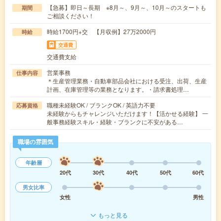
【急募】即日～長期 ※8月～、9月～、10月～のスタートも
期間
ご相談ください！
時給1700円+交 【月収例】27万2000円
時給
交通費
交通費支給
営業事務
仕事内容
＊生産管理業務・自動車部品会社における受注、出荷、生産
計画、在庫管理等の業務となります。・請求書処理…
職種未経験OK / ブランクOK / 英語力不要
応募資格
未経験からもチャレンジいただけます！【活かせる経験】 一
般事務経験スキル・経験・ブランクに不安がある…
職場の雰囲気
年齢層
20代
30代
40代
50代
60代
男女比率
女性
男性
もっと見る