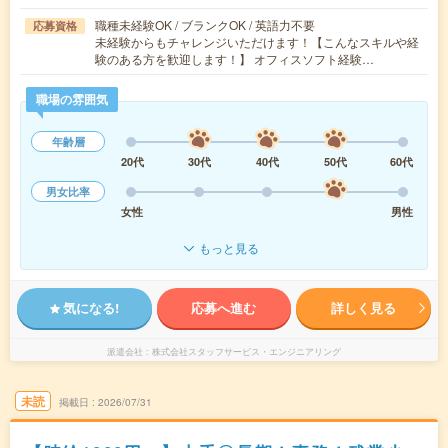
職種未経験OK / ブランクOK / 英語力不要
応募資格
未経験からもチャレンジいただけます！【こんなスキルや経
験のある方を歓迎します！】 オフィスソフト経験…
職場の雰囲気
年齢層
20代
30代
40代
50代
60代
男女比率
女性
男性
もっと見る
気になる!
応募へ進む
詳しく見る
派遣会社
株式会社スタッフサービス・エンジニアリング
未読
掲載日
2026/07/31