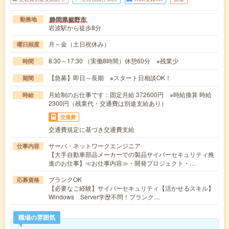
静岡県裾野市
勤務地
岩波駅から徒歩8分
月～金（土日祝休み）
曜日頻度
8:30～17:30 （実働8時間）休憩60分 ※残業少
時間
【急募】即日～長期 ※スタート日相談OK！
期間
月給制のお仕事です：固定月給 372600円 ※時給換算 時給
時給
2300円（残業代・交通費は別途支給あり）
交通費
交通費規定に基づき交通費支給
サーバ・ネットワークエンジニア
仕事内容
【大手自動車部品メーカーでの製品サイバーセキュリティ推
進のお仕事】≪お仕事内容≫・開発プロジェクト・…
ブランクOK
応募資格
【必要なご経験】サイバーセキュリティ【活かせるスキル】
Windows Server学歴不問！ブランク…
職場の雰囲気