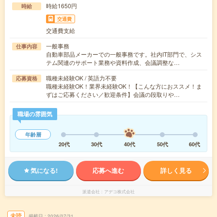
時給1650円
時給
交通費
交通費支給
一般事務
仕事内容
自動車部品メーカーでの一般事務です。社内IT部門で、シス
テム関連のサポート業務や資料作成、会議調整な…
職種未経験OK / 英語力不要
応募資格
職種未経験OK！業界未経験OK！【こんな方におススメ！ま
ずはご応募ください／歓迎条件】会議の段取りや…
職場の雰囲気
年齢層
20代
30代
40代
50代
60代
気になる!
応募へ進む
詳しく見る
派遣会社
アデコ株式会社
未読
掲載日
2026/07/31