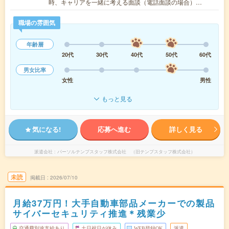
時、キャリアを一緒に考える面談（電話面談の場合）…
職場の雰囲気
年齢層
20代
30代
40代
50代
60代
男女比率
女性
男性
もっと見る
気になる!
応募へ進む
詳しく見る
派遣会社
パーソルテンプスタッフ株式会社 （旧テンプスタッフ株式会社）
未読
掲載日
2026/07/10
月給37万円！大手自動車部品メーカーでの製品
サイバーセキュリティ推進＊残業少
交通費別途支給あり
土日祝日が休み
WEB登録OK
派遣