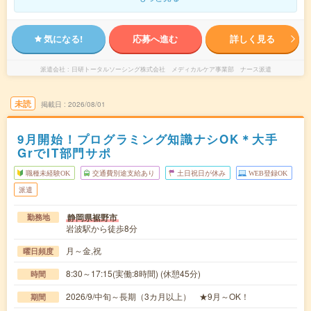
気になる!
応募へ進む
詳しく見る
派遣会社
日研トータルソーシング株式会社 メディカルケア事業部 ナース派遣
未読
掲載日
2026/08/01
9月開始！プログラミング知識ナシOK＊大手
GrでIT部門サポ
職種未経験OK
交通費別途支給あり
土日祝日が休み
WEB登録OK
派遣
静岡県裾野市
勤務地
岩波駅から徒歩8分
月～金,祝
曜日頻度
8:30～17:15(実働:8時間) (休憩45分)
時間
2026/9/中旬～長期（3カ月以上） ★9月～OK！
期間