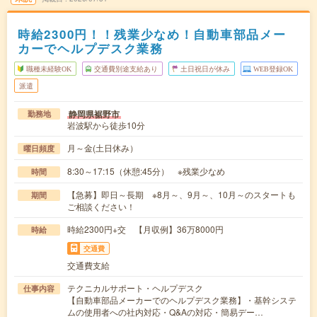
時給2300円！！残業少なめ！自動車部品メー
カーでヘルプデスク業務
職種未経験OK
交通費別途支給あり
土日祝日が休み
WEB登録OK
派遣
静岡県裾野市
勤務地
岩波駅から徒歩10分
月～金(土日休み）
曜日頻度
8:30～17:15（休憩:45分） ※残業少なめ
時間
【急募】即日～長期 ※8月～、9月～、10月～のスタートも
期間
ご相談ください！
時給2300円+交 【月収例】36万8000円
時給
交通費
交通費支給
テクニカルサポート・ヘルプデスク
仕事内容
【自動車部品メーカーでのヘルプデスク業務】・基幹システ
ムの使用者への社内対応・Q&Aの対応・簡易デー…