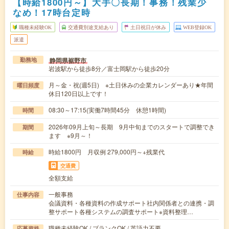
【時給1800円～】大手〇長期！事務！残業少
なめ！17時台定時
職種未経験OK
交通費別途支給あり
土日祝日が休み
WEB登録OK
派遣
静岡県裾野市
勤務地
岩波駅から徒歩8分／富士岡駅から徒歩20分
月～金・祝(週5日) ※土日休みの企業カレンダーあり★年間
曜日頻度
休日120日以上です！
08:30～17:15(実働7時間45分 休憩1時間)
時間
2026年09月上旬～長期 9月中旬までのスタートで調整でき
期間
ます ※9月～！
時給1800円 月収例 279,000円～+残業代
時給
交通費
全額支給
一般事務
仕事内容
会議資料・各種資料の作成サポート社内関係者との連携・調
整サポート各種システムの調査サポート※資料整理…
職種未経験OK / ブランクOK / 英語力不要
応募資格