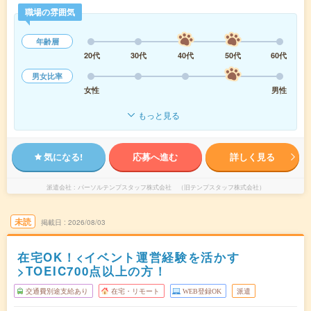
職場の雰囲気
年齢層
20代
30代
40代
50代
60代
男女比率
女性
男性
もっと見る
気になる!
応募へ進む
詳しく見る
派遣会社
パーソルテンプスタッフ株式会社 （旧テンプスタッフ株式会社）
未読
掲載日
2026/08/03
在宅OK！<イベント運営経験を活かす
>TOEIC700点以上の方！
交通費別途支給あり
在宅・リモート
WEB登録OK
派遣