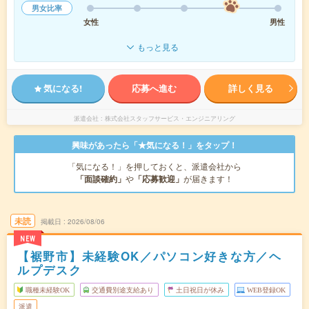
男女比率
女性
男性
もっと見る
気になる!
応募へ進む
詳しく見る
派遣会社
株式会社スタッフサービス・エンジニアリング
興味があったら「★気になる！」をタップ！
「気になる！」を押しておくと、派遣会社から
「面談確約」
や
「応募歓迎」
が届きます！
未読
掲載日
2026/08/06
NEW
【裾野市】未経験OK／パソコン好きな方／ヘ
ルプデスク
職種未経験OK
交通費別途支給あり
土日祝日が休み
WEB登録OK
派遣