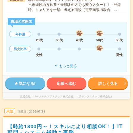
＊未経験の方歓迎＊未経験の方でも安心スタート！・登録
時、キャリアを一緒に考える面談（電話面談の場合）…
職場の雰囲気
年齢層
20代
30代
40代
50代
60代
男女比率
女性
男性
もっと見る
気になる!
応募へ進む
詳しく見る
派遣会社
パーソルテンプスタッフ株式会社 （旧テンプスタッフ株式会社）
未読
掲載日
2026/07/28
【時給1800円～！スキルにより相談OK！】IT
部門・システム補助＊事務