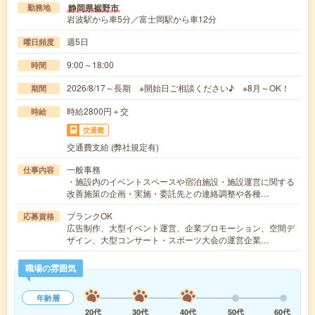
静岡県裾野市
勤務地
岩波駅から車5分／富士岡駅から車12分
週5日
曜日頻度
9:00～18:00
時間
2026/8/17～長期 ※開始日ご相談ください♪ ※8月～OK！
期間
時給2800円＋交
時給
交通費
交通費支給 (弊社規定有)
一般事務
仕事内容
・施設内のイベントスペースや宿泊施設・施設運営に関する
改善施策の企画・実施・委託先との連絡調整や各種…
ブランクOK
応募資格
広告制作、大型イベント運営、企業プロモーション、空間デ
ザイン、大型コンサート・スポーツ大会の運営企業…
職場の雰囲気
年齢層
20代
30代
40代
50代
60代