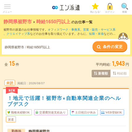
メニュー
気になる!
ログイン
検索
静岡県裾野市
×
時給1650円以上
のお仕事一覧
裾野市の派遣のお仕事情報です。
オフィスワーク・事務系
、
営業・販売・サービス系
、
クリエイティブ系
などのお仕事を取り揃えています。さらに、
短期
・
単発
などの期
間や、
職種未経験OK
などのこだわり条件で絞り込んでいただけます。
条件の変更
静岡県裾野市 / 時給1650円以上
15
1,943
全
件
平均時給:
円
時給順
新着順
未読
掲載日
2026/08/07
NEW
！地元で活躍！裾野市×自動車関連企業のヘル
プデスク
職種未経験OK
交通費別途支給あり
土日祝日が休み
WEB登録OK
派遣
静岡県裾野市
勤務地