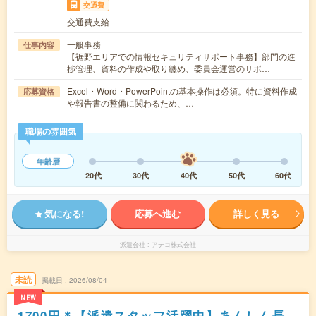
交通費
交通費支給
一般事務
仕事内容
【裾野エリアでの情報セキュリティサポート事務】部門の進
捗管理、資料の作成や取り纏め、委員会運営のサポ…
Excel・Word・PowerPointの基本操作は必須。特に資料作成
応募資格
や報告書の整備に関わるため、…
職場の雰囲気
年齢層
20代
30代
40代
50代
60代
気になる!
応募へ進む
詳しく見る
派遣会社
アデコ株式会社
未読
掲載日
2026/08/04
NEW
1700円＊【派遣スタッフ活躍中】あんしん長