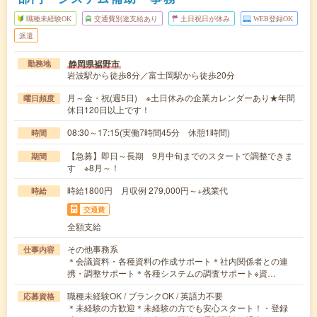
職種未経験OK
交通費別途支給あり
土日祝日が休み
WEB登録OK
派遣
静岡県裾野市
勤務地
岩波駅から徒歩8分／富士岡駅から徒歩20分
月～金・祝(週5日) ※土日休みの企業カレンダーあり★年間
曜日頻度
休日120日以上です！
08:30～17:15(実働7時間45分 休憩1時間)
時間
【急募】即日～長期 9月中旬までのスタートで調整できま
期間
す ※8月～！
時給1800円 月収例 279,000円～+残業代
時給
交通費
全額支給
その他事務系
仕事内容
＊会議資料・各種資料の作成サポート＊社内関係者との連
携・調整サポート＊各種システムの調査サポート※資…
職種未経験OK / ブランクOK / 英語力不要
応募資格
＊未経験の方歓迎＊未経験の方でも安心スタート！・登録