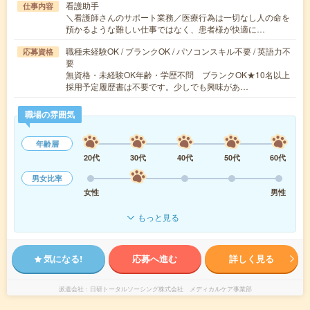
看護助手
仕事内容
＼看護師さんのサポート業務／医療行為は一切なし人の命を
預かるような難しい仕事ではなく、患者様が快適に…
職種未経験OK / ブランクOK / パソコンスキル不要 / 英語力不
応募資格
要
無資格・未経験OK年齢・学歴不問 ブランクOK★10名以上
採用予定履歴書は不要です。少しでも興味があ…
職場の雰囲気
年齢層
20代
30代
40代
50代
60代
男女比率
女性
男性
もっと見る
気になる!
応募へ進む
詳しく見る
派遣会社
日研トータルソーシング株式会社 メディカルケア事業部