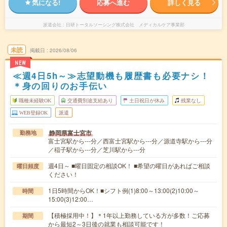
気になる!
応募へ進む
詳しく見る
派遣会社
日研トータルソーシング株式会社 メディカルケア事業部
未読
掲載日
2026/08/06
NEW
≪週4日5h～≫志望動機も履歴書も必要ナシ！
＊身の回りのお手伝い
職種未経験OK
交通費別途支給あり
土日祝日が休み
残業なし
WEB登録OK
派遣
静岡県富士宮市
勤務地
富士宮駅から---分／西富士宮駅から---分／源道寺駅から---分
／稲子駅から---分／芝川駅から---分
週4日～ ■曜日固定の相談OK！ ■希望の曜日があればご相談
曜日頻度
ください！
1日5時間からOK！■シフト例(1)8:00～13:00(2)10:00～
時間
15:00(3)12:00…
【積極採用中！】＊1年以上勤務している方が多数！ご応募
期間
から最短2～3日後の就業も相談可能です！