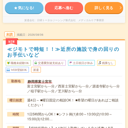
気になる!
応募へ進む
詳しく見る
派遣会社
日研トータルソーシング株式会社 メディカルケア事業部
未読
掲載日
2026/08/06
NEW
≪ジモトで時短！！≫近所の施設で身の回りの
お手伝いなど
職種未経験OK
交通費別途支給あり
土日祝日が休み
残業なし
WEB登録OK
派遣
静岡県富士宮市
勤務地
富士宮駅から---分／西富士宮駅から---分／源道寺駅から---分
／稲子駅から---分／芝川駅から---分
週4日～ ■曜日固定の相談OK！ ■希望の曜日があればご相談
曜日頻度
ください！
1日5時間からOK！■シフト例(1)8:00～13:00(2)10:00～
時間
15:00(3)12:00…
【積極採用中！】＊1年以上勤務している方が多数！8月～、