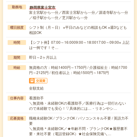
静岡県富士宮市
勤務地
富士宮駅から---分／西富士宮駅から---分／源道寺駅から---分
／稲子駅から---分／芝川駅から---分
シフト制（月～日） ※平日のみなどの相談もOK ※週3なども
曜日頻度
相談OK
【シフト例】07:00～16:0009:00～18:0017:00～09:00※ 上記
時間
は一例です！そ…
即日～2ヶ月以上
期間
無資格の方：時給1400円～1750円 / 介護福祉士：時給1700
時給
円～2125円 / 初任者以上：時給1500円～1875円
交通費
全額支給
看護助手
仕事内容
＼無資格・未経験OKの看護助手／医療行為は一切行わない
ので未経験でも安心！▽具体的には…・リネンやシ…
職種未経験OK / ブランクOK / パソコンスキル不要 / 英語力不
応募資格
要
＼無資格＊未経験OK／★年齢不問・ブランクOK★履歴書不
要・来社不要（電話登録OK）★社会保険完備＼…