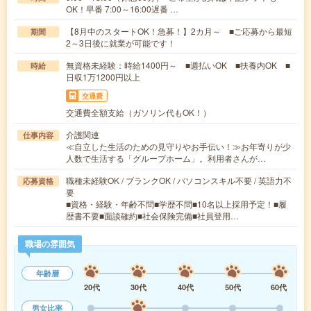
OK！早番 7:00～16:00遅番 …
【8月中のスタートOK！急募！】2カ月～ ■ご応募から最短
期間
2～3日後に就業が可能です！
無資格未経験：時給1400円～ ■週払いOK ■扶養内OK ■
時給
日収1万1200円以上
交通費
交通費全額支給（ガソリン代もOK！）
介護関連
仕事内容
≪自立した生活のための見守りやお手伝い！≫お年寄りが少
人数で生活する「グループホーム」。利用者さんが…
職種未経験OK / ブランクOK / パソコンスキル不要 / 英語力不
応募資格
要
■資格・経験・年齢不問■学歴不問■10名以上採用予定！■履
歴書不要■面談確約■社会保険完備■社員登用…
職場の雰囲気
年齢層
20代
30代
40代
50代
60代
男女比率