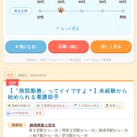
20代
30代
40代
50代
60代
男女比率
女性
男性
もっと見る
気になる!
応募へ進む
詳しく見る
派遣会社
日研トータルソーシング株式会社 メディカルケア事業部
未読
掲載日
2026/08/05
NEW
【「病院勤務」ってイイですよ＊】未経験から
始められる看護助手
職種未経験OK
交通費別途支給あり
土日祝日が休み
残業なし
WEB登録OK
派遣
静岡県富士宮市
勤務地
富士宮駅から---分／西富士宮駅から---分／源道寺駅から---分
／稲子駅から---分／芝川駅から---分