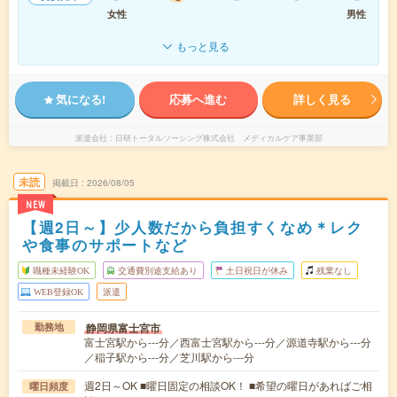
女性
男性
もっと見る
気になる!
応募へ進む
詳しく見る
派遣会社
日研トータルソーシング株式会社 メディカルケア事業部
未読
掲載日
2026/08/05
NEW
【週2日～】少人数だから負担すくなめ＊レク
や食事のサポートなど
職種未経験OK
交通費別途支給あり
土日祝日が休み
残業なし
WEB登録OK
派遣
静岡県富士宮市
勤務地
富士宮駅から---分／西富士宮駅から---分／源道寺駅から---分
／稲子駅から---分／芝川駅から---分
週2日～OK ■曜日固定の相談OK！ ■希望の曜日があればご相
曜日頻度