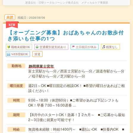
派遣会社
日研トータルソーシング株式会社 メディカルケア事業部
未読
掲載日
2026/08/06
NEW
【オープニング募集】おばあちゃんのお散歩付
き添いも仕事の1つ
職種未経験OK
交通費別途支給あり
土日祝日が休み
残業なし
WEB登録OK
派遣
静岡県富士宮市
勤務地
富士宮駅から---分／西富士宮駅から---分／源道寺駅から---分
／稲子駅から---分／芝川駅から---分
週2日～OK ■曜日固定の相談OK！ ■希望の曜日があればご相
曜日頻度
談ください！
9:00～18:00（休憩60分）■ご希望があれば下記シフトも
時間
OK！早番 7:00～16:00遅番 …
【8月中のスタートOK！急募！】2カ月～ ■ご応募から最短
期間
2～3日後に就業が可能です！
無資格未経験：時給1400円～ ■週払いOK ■扶養内OK ■
時給