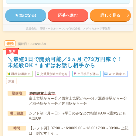
気になる!
応募へ進む
詳しく見る
派遣会社
日研トータルソーシング株式会社 メディカルケア事業部
未読
掲載日
2026/08/06
NEW
＼最短3日で開始可能／3ヵ月で73万円稼ぐ！
未経験OK＊まずはお話し相手から
職種未経験OK
交通費別途支給あり
土日祝日が休み
WEB登録OK
派遣
静岡県富士宮市
勤務地
富士宮駅から---分／西富士宮駅から---分／源道寺駅から---分
／稲子駅から---分／芝川駅から---分
シフト制（月～日） ※平日のみなどの相談もOK ※週3なども
曜日頻度
相談OK
【シフト例】07:00～16:0009:00～18:0017:00～09:00※ 上記
時間
は一例です！そ…