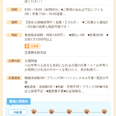
談ください！
9:00～18:00（休憩60分）■ご希望があれば下記シフトも
時間
OK！早番 7:00～16:00遅番 …
【現在も積極採用中！急募！】2カ月～ ■ご応募から最短2
期間
～3日後の就業も相談可能です！
無資格未経験：時給1400円～ ■週払いOK ■扶養内OK ■
時給
日収1万1200円以上
交通費
交通費全額支給
介護関連
仕事内容
≪お年寄りも自分も笑顔になれる介護の仕事！≫＊お年寄り
が昼間だけ生活のサポートを受けたり、気分転換で…
職種未経験OK / ブランクOK / パソコンスキル不要 / 英語力不
応募資格
要
■無資格・未経験OK！■年齢・学歴不問！ブランクOK!■10名
以上採用予定！■履歴書不要■社会保険完…
職場の雰囲気
年齢層