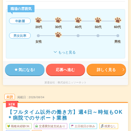
職場の雰囲気
年齢層
20代
30代
40代
50代
60代
男女比率
女性
男性
もっと見る
気になる!
応募へ進む
詳しく見る
派遣会社
株式会社ニッソーネット
未読
掲載日
2026/08/04
NEW
【フルタイム以外の働き方】週4日～時短もOK
＊病院でのサポート業務
職種未経験OK
交通費別途支給あり
土日祝日が休み
残業なし