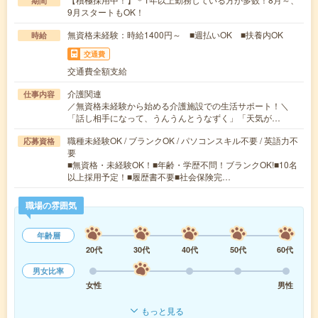
期間
9月スタートもOK！
無資格未経験：時給1400円～ ■週払いOK ■扶養内OK
時給
交通費
交通費全額支給
介護関連
仕事内容
／無資格未経験から始める介護施設での生活サポート！＼
「話し相手になって、うんうんとうなずく」「天気が…
職種未経験OK / ブランクOK / パソコンスキル不要 / 英語力不
応募資格
要
■無資格・未経験OK！■年齢・学歴不問！ブランクOK!■10名
以上採用予定！■履歴書不要■社会保険完…
職場の雰囲気
年齢層
20代
30代
40代
50代
60代
男女比率
女性
男性
もっと見る