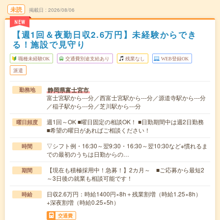
未読
掲載日
2026/08/06
NEW
【週1回＆夜勤日収2.6万円】未経験からでき
る！施設で見守り
職種未経験OK
交通費別途支給あり
残業なし
WEB登録OK
派遣
静岡県富士宮市
勤務地
富士宮駅から---分／西富士宮駅から---分／源道寺駅から---分
／稲子駅から---分／芝川駅から---分
週1回～OK ■曜日固定の相談OK！ ■日勤期間中は週2日勤務
曜日頻度
■希望の曜日があればご相談ください！
▽シフト例・16:30～翌9:30・16:30～翌10:30など※慣れるま
時間
での最初のうちは日勤からの…
【現在も積極採用中！急募！】2カ月～ ■ご応募から最短2
期間
～3日後の就業も相談可能です！
日収2.6万円：時給1400円×8h＋残業割増（時給1.25×8h）
時給
+深夜割増（時給0.25×5h）
交通費