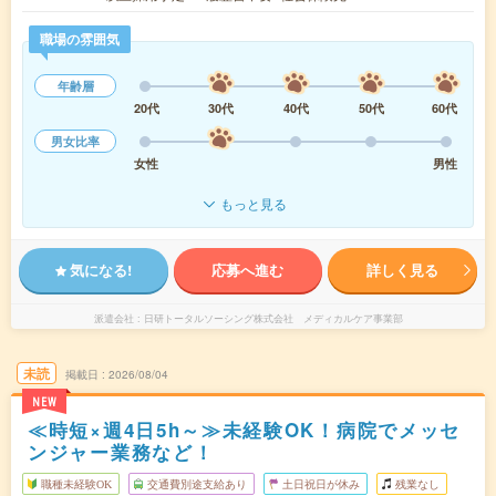
職場の雰囲気
年齢層
20代
30代
40代
50代
60代
男女比率
女性
男性
もっと見る
気になる!
応募へ進む
詳しく見る
派遣会社
日研トータルソーシング株式会社 メディカルケア事業部
未読
掲載日
2026/08/04
NEW
≪時短×週4日5h～≫未経験OK！病院でメッセ
ンジャー業務など！
職種未経験OK
交通費別途支給あり
土日祝日が休み
残業なし