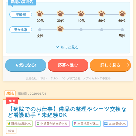
職場の雰囲気
年齢層
20代
30代
40代
50代
60代
男女比率
女性
男性
もっと見る
気になる!
応募へ進む
詳しく見る
派遣会社
日研トータルソーシング株式会社 メディカルケア事業部
未読
掲載日
2026/08/04
NEW
【病院でのお仕事】備品の整理やシーツ交換な
ど看護助手＊未経験OK
職種未経験OK
交通費別途支給あり
土日祝日が休み
WEB登録OK
派遣