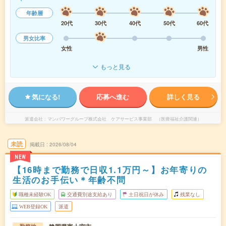
年齢層
20代
30代
40代
50代
60代
男女比率
女性
男性
もっと見る
気になる!
応募へ進む
詳しく見る
派遣会社
マンパワーグループ株式会社 ケアサービス事業部 （医療福祉介護関連）
未読
掲載日
2026/08/04
NEW
【16時まで勤務で日収1.1万円～】お年寄りの
生活のお手伝い＊年齢不問
職種未経験OK
交通費別途支給あり
土日祝日が休み
残業なし
WEB登録OK
派遣