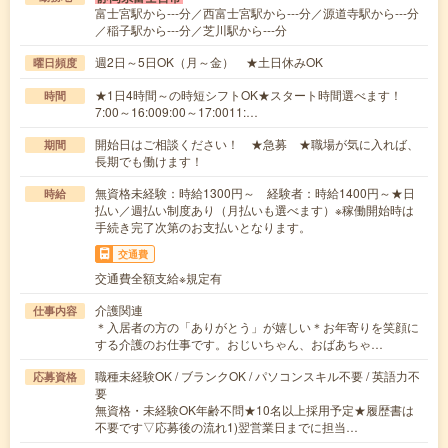
富士宮駅から---分／西富士宮駅から---分／源道寺駅から---分
／稲子駅から---分／芝川駅から---分
週2日～5日OK（月～金） ★土日休みOK
曜日頻度
★1日4時間～の時短シフトOK★スタート時間選べます！
時間
7:00～16:009:00～17:0011:…
開始日はご相談ください！ ★急募 ★職場が気に入れば、
期間
長期でも働けます！
無資格未経験：時給1300円～ 経験者：時給1400円～★日
時給
払い／週払い制度あり（月払いも選べます）※稼働開始時は
手続き完了次第のお支払いとなります。
交通費
交通費全額支給※規定有
介護関連
仕事内容
＊入居者の方の「ありがとう」が嬉しい＊お年寄りを笑顔に
する介護のお仕事です。おじいちゃん、おばあちゃ…
職種未経験OK / ブランクOK / パソコンスキル不要 / 英語力不
応募資格
要
無資格・未経験OK年齢不問★10名以上採用予定★履歴書は
不要です▽応募後の流れ1)翌営業日までに担当…