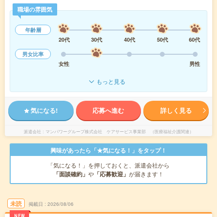
職場の雰囲気
年齢層
20代
30代
40代
50代
60代
男女比率
女性
男性
もっと見る
気になる!
応募へ進む
詳しく見る
派遣会社
マンパワーグループ株式会社 ケアサービス事業部 （医療福祉介護関連）
興味があったら「★気になる！」をタップ！
「気になる！」を押しておくと、派遣会社から
「面談確約」
や
「応募歓迎」
が届きます！
未読
掲載日
2026/08/06
NEW