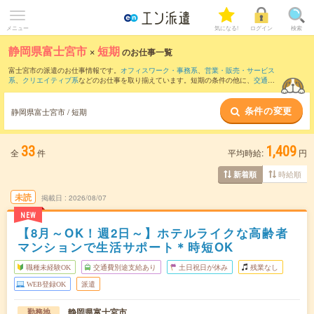
メニュー
気になる!
ログイン
検索
静岡県富士宮市
×
短期
のお仕事一覧
富士宮市の派遣のお仕事情報です。
オフィスワーク・事務系
、
営業・販売・サービス
系
、
クリエイティブ系
などのお仕事を取り揃えています。短期の条件の他に、
交通費
別途支給あり
、
職種未経験OK
、
友だちと一緒の応募OK
などでもお探し頂けます。
条件の変更
静岡県富士宮市 / 短期
33
1,409
全
件
平均時給:
円
時給順
新着順
未読
掲載日
2026/08/07
NEW
【8月～OK！週2日～】ホテルライクな高齢者
マンションで生活サポート＊時短OK
職種未経験OK
交通費別途支給あり
土日祝日が休み
残業なし
WEB登録OK
派遣
静岡県富士宮市
勤務地