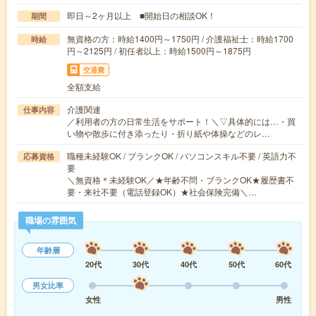
即日～2ヶ月以上 ■開始日の相談OK！
期間
無資格の方：時給1400円～1750円 / 介護福祉士：時給1700
時給
円～2125円 / 初任者以上：時給1500円～1875円
交通費
全額支給
介護関連
仕事内容
／利用者の方の日常生活をサポート！＼▽具体的には…・買
い物や散歩に付き添ったり・折り紙や体操などのレ…
職種未経験OK / ブランクOK / パソコンスキル不要 / 英語力不
応募資格
要
＼無資格＊未経験OK／★年齢不問・ブランクOK★履歴書不
要・来社不要（電話登録OK）★社会保険完備＼…
職場の雰囲気
年齢層
20代
30代
40代
50代
60代
男女比率
女性
男性