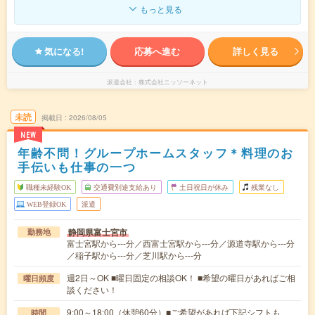
もっと見る
気になる!
応募へ進む
詳しく見る
派遣会社
株式会社ニッソーネット
未読
掲載日
2026/08/05
NEW
年齢不問！グループホームスタッフ＊料理のお
手伝いも仕事の一つ
職種未経験OK
交通費別途支給あり
土日祝日が休み
残業なし
WEB登録OK
派遣
静岡県富士宮市
勤務地
富士宮駅から---分／西富士宮駅から---分／源道寺駅から---分
／稲子駅から---分／芝川駅から---分
週2日～OK ■曜日固定の相談OK！ ■希望の曜日があればご相
曜日頻度
談ください！
9:00～18:00（休憩60分）■ご希望があれば下記シフトも
時間