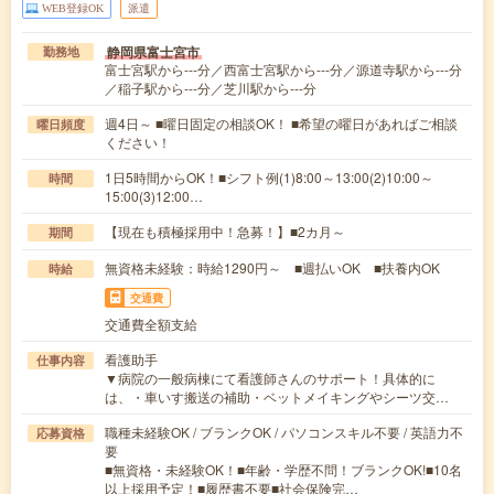
WEB登録OK
派遣
静岡県富士宮市
勤務地
富士宮駅から---分／西富士宮駅から---分／源道寺駅から---分
／稲子駅から---分／芝川駅から---分
週4日～ ■曜日固定の相談OK！ ■希望の曜日があればご相談
曜日頻度
ください！
1日5時間からOK！■シフト例(1)8:00～13:00(2)10:00～
時間
15:00(3)12:00…
【現在も積極採用中！急募！】■2カ月～
期間
無資格未経験：時給1290円～ ■週払いOK ■扶養内OK
時給
交通費
交通費全額支給
看護助手
仕事内容
▼病院の一般病棟にて看護師さんのサポート！具体的に
は、・車いす搬送の補助・ベットメイキングやシーツ交…
職種未経験OK / ブランクOK / パソコンスキル不要 / 英語力不
応募資格
要
■無資格・未経験OK！■年齢・学歴不問！ブランクOK!■10名
以上採用予定！■履歴書不要■社会保険完…