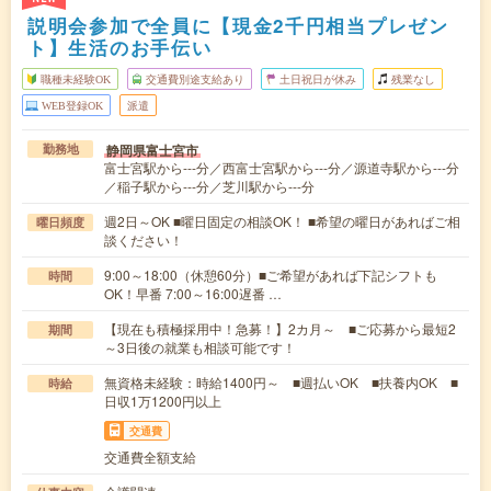
説明会参加で全員に【現金2千円相当プレゼン
ト】生活のお手伝い
職種未経験OK
交通費別途支給あり
土日祝日が休み
残業なし
WEB登録OK
派遣
静岡県富士宮市
勤務地
富士宮駅から---分／西富士宮駅から---分／源道寺駅から---分
／稲子駅から---分／芝川駅から---分
週2日～OK ■曜日固定の相談OK！ ■希望の曜日があればご相
曜日頻度
談ください！
9:00～18:00（休憩60分）■ご希望があれば下記シフトも
時間
OK！早番 7:00～16:00遅番 …
【現在も積極採用中！急募！】2カ月～ ■ご応募から最短2
期間
～3日後の就業も相談可能です！
無資格未経験：時給1400円～ ■週払いOK ■扶養内OK ■
時給
日収1万1200円以上
交通費
交通費全額支給