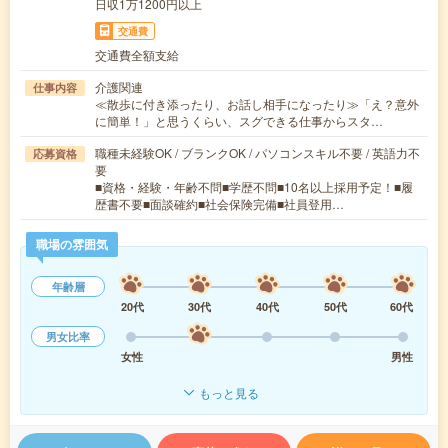
日収1万1200円以上
交通費
交通費全額支給
介護関連
仕事内容
≪散歩に付き添ったり、お話し相手になったり≫「え？意外
に簡単！」と思うくらい、スグできる仕事からスタ…
職種未経験OK / ブランクOK / パソコンスキル不要 / 英語力不
応募資格
要
■資格・経験・年齢不問■学歴不問■10名以上採用予定！■履
歴書不要■面談確約■社会保険完備■社員登用…
職場の雰囲気
年齢層
20代
30代
40代
50代
60代
男女比率
女性
男性
もっと見る