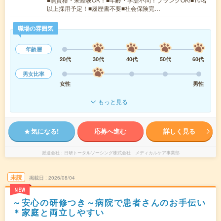
以上採用予定！■履歴書不要■社会保険完…
職場の雰囲気
年齢層
20代
30代
40代
50代
60代
男女比率
女性
男性
もっと見る
気になる!
応募へ進む
詳しく見る
派遣会社
日研トータルソーシング株式会社 メディカルケア事業部
未読
掲載日
2026/08/04
NEW
～安心の研修つき～病院で患者さんのお手伝い
＊家庭と両立しやすい