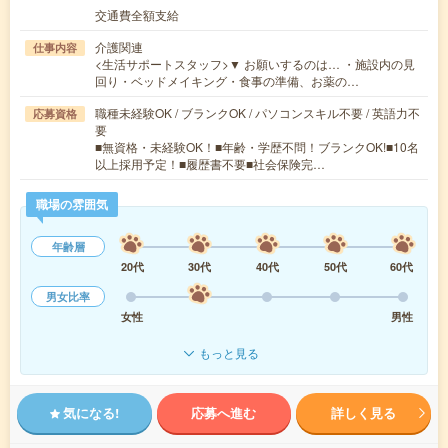
交通費全額支給
介護関連
仕事内容
<生活サポートスタッフ>▼ お願いするのは… ・施設内の見
回り・ベッドメイキング・食事の準備、お薬の…
職種未経験OK / ブランクOK / パソコンスキル不要 / 英語力不
応募資格
要
■無資格・未経験OK！■年齢・学歴不問！ブランクOK!■10名
以上採用予定！■履歴書不要■社会保険完…
職場の雰囲気
年齢層
20代
30代
40代
50代
60代
男女比率
女性
男性
もっと見る
気になる!
応募へ進む
詳しく見る