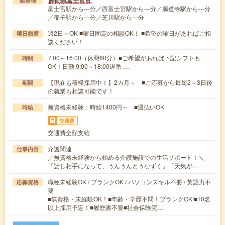
静岡県富士宮市
勤務地
富士宮駅から---分／西富士宮駅から---分／源道寺駅から---分
／稲子駅から---分／芝川駅から---分
週2日～OK ■曜日固定の相談OK！ ■希望の曜日があればご相
曜日頻度
談ください！
7:00～16:00（休憩60分）■ご希望があれば下記シフトも
時間
OK！日勤 9:00～18:00遅番 …
【現在も積極採用中！】2カ月～ ■ご応募から最短2～3日後
期間
の就業も相談可能です！
無資格未経験：時給1400円～ ■週払いOK
時給
交通費
交通費全額支給
介護関連
仕事内容
／無資格未経験から始める介護施設での生活サポート！＼
「話し相手になって、うんうんとうなずく」「天気が…
職種未経験OK / ブランクOK / パソコンスキル不要 / 英語力不
応募資格
要
■無資格・未経験OK！■年齢・学歴不問！ブランクOK!■10名
以上採用予定！■履歴書不要■社会保険完…