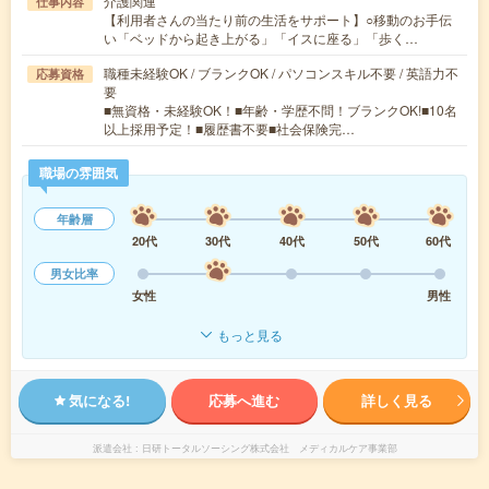
介護関連
仕事内容
【利用者さんの当たり前の生活をサポート】○移動のお手伝
い「ベッドから起き上がる」「イスに座る」「歩く…
職種未経験OK / ブランクOK / パソコンスキル不要 / 英語力不
応募資格
要
■無資格・未経験OK！■年齢・学歴不問！ブランクOK!■10名
以上採用予定！■履歴書不要■社会保険完…
職場の雰囲気
年齢層
20代
30代
40代
50代
60代
男女比率
女性
男性
もっと見る
気になる!
応募へ進む
詳しく見る
派遣会社
日研トータルソーシング株式会社 メディカルケア事業部