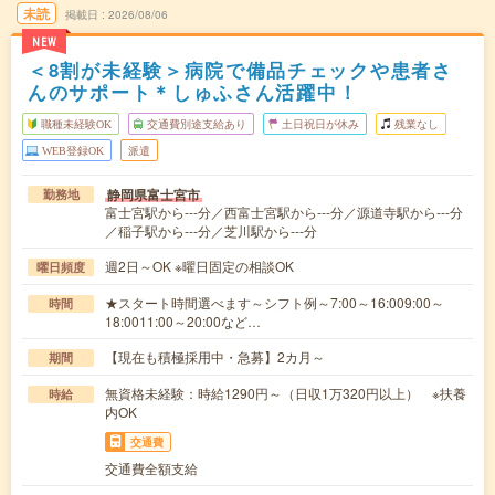
未読
掲載日
2026/08/06
NEW
＜8割が未経験＞病院で備品チェックや患者さ
んのサポート＊しゅふさん活躍中！
職種未経験OK
交通費別途支給あり
土日祝日が休み
残業なし
WEB登録OK
派遣
静岡県富士宮市
勤務地
富士宮駅から---分／西富士宮駅から---分／源道寺駅から---分
／稲子駅から---分／芝川駅から---分
週2日～OK ※曜日固定の相談OK
曜日頻度
★スタート時間選べます～シフト例～7:00～16:009:00～
時間
18:0011:00～20:00など…
【現在も積極採用中・急募】2カ月～
期間
無資格未経験：時給1290円～（日収1万320円以上） ※扶養
時給
内OK
交通費
交通費全額支給