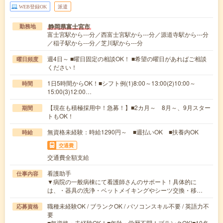
WEB登録OK
派遣
静岡県富士宮市
勤務地
富士宮駅から---分／西富士宮駅から---分／源道寺駅から---分
／稲子駅から---分／芝川駅から---分
週4日～ ■曜日固定の相談OK！ ■希望の曜日があればご相談
曜日頻度
ください！
1日5時間からOK！■シフト例(1)8:00～13:00(2)10:00～
時間
15:00(3)12:00…
【現在も積極採用中！急募！】■2カ月～ 8月～、9月スター
期間
トもOK！
無資格未経験：時給1290円～ ■週払いOK ■扶養内OK
時給
交通費
交通費全額支給
看護助手
仕事内容
▼病院の一般病棟にて看護師さんのサポート！具体的に
は、・器具の洗浄・ベットメイキングやシーツ交換・移…
職種未経験OK / ブランクOK / パソコンスキル不要 / 英語力不
応募資格
要
■無資格・未経験OK！■年齢・学歴不問！ブランクOK!■10名