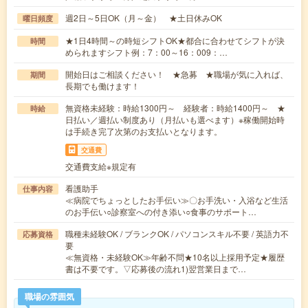
週2日～5日OK（月～金） ★土日休みOK
曜日頻度
★1日4時間～の時短シフトOK★都合に合わせてシフトが決
時間
められますシフト例：7：00～16：009：…
開始日はご相談ください！ ★急募 ★職場が気に入れば、
期間
長期でも働けます！
無資格未経験：時給1300円～ 経験者：時給1400円～ ★
時給
日払い／週払い制度あり（月払いも選べます）※稼働開始時
は手続き完了次第のお支払いとなります。
交通費
交通費支給※規定有
看護助手
仕事内容
≪病院でちょっとしたお手伝い≫〇お手洗い・入浴など生活
のお手伝い○診察室への付き添い○食事のサポート…
職種未経験OK / ブランクOK / パソコンスキル不要 / 英語力不
応募資格
要
≪無資格・未経験OK≫年齢不問★10名以上採用予定★履歴
書は不要です。▽応募後の流れ1)翌営業日まで…
職場の雰囲気