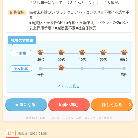
「話し相手になって、うんうんとうなずく」「天気が…
職種未経験OK / ブランクOK / パソコンスキル不要 / 英語力不
応募資格
要
■無資格・未経験OK！■年齢・学歴不問！ブランクOK!■10名
以上採用予定！■履歴書不要■社会保険完…
職場の雰囲気
年齢層
20代
30代
40代
50代
60代
男女比率
女性
男性
もっと見る
気になる!
応募へ進む
詳しく見る
派遣会社
日研トータルソーシング株式会社 メディカルケア事業部
未読
掲載日
2026/08/08