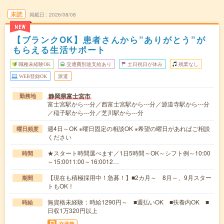
未読
掲載日
2026/08/08
NEW
【ブランクOK】患者さんから”ありがとう”が
もらえる生活サポート
職種未経験OK
交通費別途支給あり
土日祝日が休み
残業なし
WEB登録OK
派遣
静岡県富士宮市
勤務地
富士宮駅から---分／西富士宮駅から---分／源道寺駅から---分
／稲子駅から---分／芝川駅から---分
週4日～OK ※曜日固定の相談OK ※希望の曜日があればご相談
曜日頻度
ください
★スタート時間選べます／1日5時間～OK～シフト例～10:00
時間
～15:0011:00～16:0012…
【現在も積極採用中！急募！】■2カ月～ 8月～、9月スター
期間
トもOK！
無資格未経験：時給1290円～ ■週払いOK ■扶養内OK ■
時給
日収1万320円以上
交通費