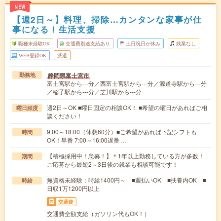
NEW
【週2日～】料理、掃除…カンタンな家事が仕
事になる！生活支援
職種未経験OK
交通費別途支給あり
土日祝日が休み
残業なし
WEB登録OK
派遣
静岡県富士宮市
勤務地
富士宮駅から---分／西富士宮駅から---分／源道寺駅から---分
／稲子駅から---分／芝川駅から---分
週2日～OK ■曜日固定の相談OK！ ■希望の曜日があればご相
曜日頻度
談ください！
9:00～18:00（休憩60分）■ご希望があれば下記シフトも
時間
OK！早番 7:00～16:00遅番 …
【積極採用中！急募！】＊1年以上勤務している方が多数！
期間
ご応募から最短2～3日後の就業も相談可能です！
無資格未経験：時給1400円～ ■週払いOK ■扶養内OK ■
時給
日収1万1200円以上
交通費
交通費全額支給（ガソリン代もOK！）