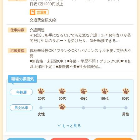
日収1万1200円以上
交通費
交通費全額支給
介護関連
仕事内容
≪お話し相手になるだけでも立派な介護！≫＊お年寄りが昼
間だけ生活のサポートを受けたり、気分転換できる…
職種未経験OK / ブランクOK / パソコンスキル不要 / 英語力不
応募資格
要
■無資格・未経験OK！■年齢・学歴不問！ブランクOK!■10名
以上採用予定！■履歴書不要■社会保険完…
職場の雰囲気
年齢層
20代
30代
40代
50代
60代
男女比率
女性
男性
もっと見る