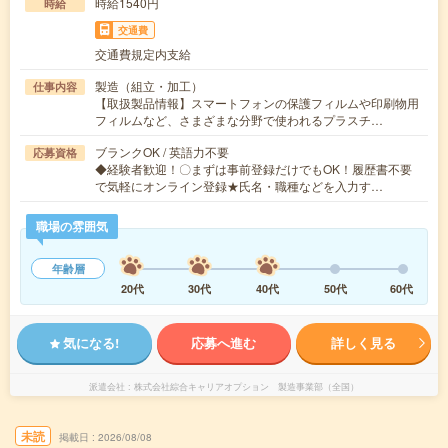
時給1540円
時給
交通費
交通費規定内支給
製造（組立・加工）
仕事内容
【取扱製品情報】スマートフォンの保護フィルムや印刷物用
フィルムなど、さまざまな分野で使われるプラスチ…
ブランクOK / 英語力不要
応募資格
◆経験者歓迎！〇まずは事前登録だけでもOK！履歴書不要
で気軽にオンライン登録★氏名・職種などを入力す…
職場の雰囲気
年齢層
20代
30代
40代
50代
60代
気になる!
応募へ進む
詳しく見る
派遣会社
株式会社綜合キャリアオプション 製造事業部（全国）
未読
掲載日
2026/08/08