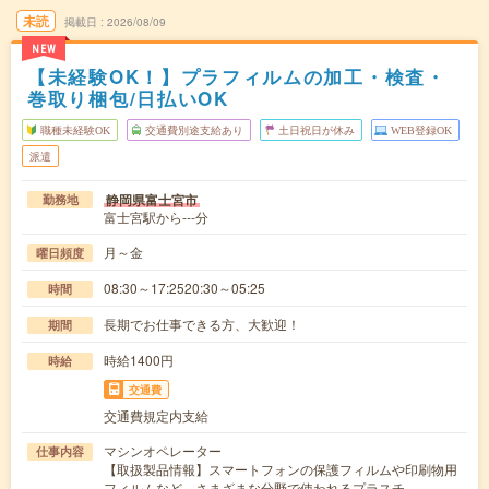
未読
掲載日
2026/08/09
NEW
【未経験OK！】プラフィルムの加工・検査・
巻取り梱包/日払いOK
職種未経験OK
交通費別途支給あり
土日祝日が休み
WEB登録OK
派遣
静岡県富士宮市
勤務地
富士宮駅から---分
月～金
曜日頻度
08:30～17:2520:30～05:25
時間
長期でお仕事できる方、大歓迎！
期間
時給1400円
時給
交通費
交通費規定内支給
マシンオペレーター
仕事内容
【取扱製品情報】スマートフォンの保護フィルムや印刷物用
フィルムなど、さまざまな分野で使われるプラスチ…