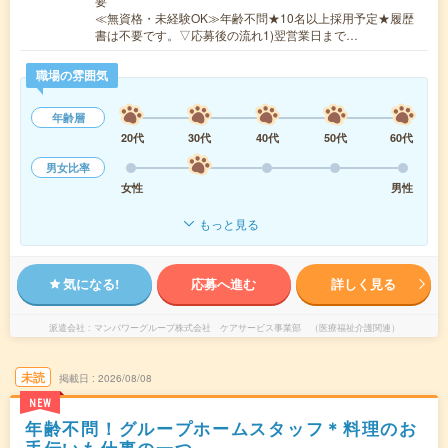
要
≪無資格・未経験OK≫年齢不問★10名以上採用予定★履歴
書は不要です。▽応募後の流れ1)翌営業日まで…
職場の雰囲気
年齢層
20代
30代
40代
50代
60代
男女比率
女性
男性
もっと見る
気になる!
応募へ進む
詳しく見る
派遣会社
マンパワーグループ株式会社 ケアサービス事業部 （医療福祉介護関連）
未読
掲載日
2026/08/08
NEW
年齢不問！グループホームスタッフ＊料理のお
手伝いも仕事の一つ