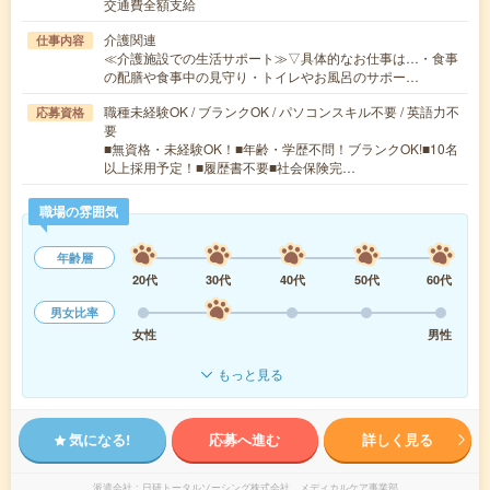
交通費全額支給
介護関連
仕事内容
≪介護施設での生活サポート≫▽具体的なお仕事は…・食事
の配膳や食事中の見守り・トイレやお風呂のサポー…
職種未経験OK / ブランクOK / パソコンスキル不要 / 英語力不
応募資格
要
■無資格・未経験OK！■年齢・学歴不問！ブランクOK!■10名
以上採用予定！■履歴書不要■社会保険完…
職場の雰囲気
年齢層
20代
30代
40代
50代
60代
男女比率
女性
男性
もっと見る
気になる!
応募へ進む
詳しく見る
派遣会社
日研トータルソーシング株式会社 メディカルケア事業部