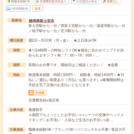
職種未経験OK
交通費別途支給あり
土日祝日が休み
残業なし
WEB登録OK
派遣
静岡県富士宮市
勤務地
富士宮駅から---分／西富士宮駅から---分／源道寺駅から---分
／稲子駅から---分／芝川駅から---分
週2日～5日OK（月～金） ★土日休みOK
曜日頻度
★1日4時間～の時短シフトOK★都合に合わせてシフトが決
時間
められますシフト例：7：00～16：009：…
長期のお仕事です。開始日はご相談ください！ ★急募
期間
無資格未経験：時給1300円～ 経験者：時給1400円～★日
時給
払い／週払い制度あり（月払いも選べます）※稼働開始時は
手続き完了次第のお支払いとなります。
交通費
交通費支給※規定有
看護助手
仕事内容
≪病院でちょっとしたお手伝い≫○シーツの交換やベッドメ
イキング〇お手洗い・入浴など生活のお手伝い○診…
職種未経験OK / ブランクOK / パソコンスキル不要 / 英語力不
応募資格