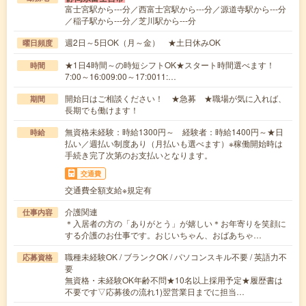
富士宮駅から---分／西富士宮駅から---分／源道寺駅から---分
／稲子駅から---分／芝川駅から---分
週2日～5日OK（月～金） ★土日休みOK
曜日頻度
★1日4時間～の時短シフトOK★スタート時間選べます！
時間
7:00～16:009:00～17:0011:…
開始日はご相談ください！ ★急募 ★職場が気に入れば、
期間
長期でも働けます！
無資格未経験：時給1300円～ 経験者：時給1400円～★日
時給
払い／週払い制度あり（月払いも選べます）※稼働開始時は
手続き完了次第のお支払いとなります。
交通費
交通費全額支給※規定有
介護関連
仕事内容
＊入居者の方の「ありがとう」が嬉しい＊お年寄りを笑顔に
する介護のお仕事です。おじいちゃん、おばあちゃ…
職種未経験OK / ブランクOK / パソコンスキル不要 / 英語力不
応募資格
要
無資格・未経験OK年齢不問★10名以上採用予定★履歴書は
不要です▽応募後の流れ1)翌営業日までに担当…