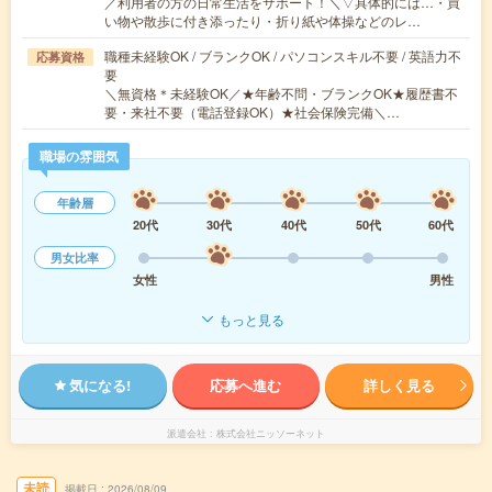
／利用者の方の日常生活をサポート！＼▽具体的には…・買
い物や散歩に付き添ったり・折り紙や体操などのレ…
職種未経験OK / ブランクOK / パソコンスキル不要 / 英語力不
応募資格
要
＼無資格＊未経験OK／★年齢不問・ブランクOK★履歴書不
要・来社不要（電話登録OK）★社会保険完備＼…
職場の雰囲気
年齢層
20代
30代
40代
50代
60代
男女比率
女性
男性
もっと見る
気になる!
応募へ進む
詳しく見る
派遣会社
株式会社ニッソーネット
未読
掲載日
2026/08/09