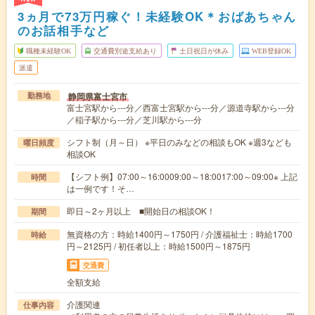
3ヵ月で73万円稼ぐ！未経験OK＊おばあちゃん
のお話相手など
職種未経験OK
交通費別途支給あり
土日祝日が休み
WEB登録OK
派遣
静岡県富士宮市
勤務地
富士宮駅から---分／西富士宮駅から---分／源道寺駅から---分
／稲子駅から---分／芝川駅から---分
シフト制（月～日） ※平日のみなどの相談もOK ※週3なども
曜日頻度
相談OK
【シフト例】07:00～16:0009:00～18:0017:00～09:00※ 上記
時間
は一例です！そ…
即日～2ヶ月以上 ■開始日の相談OK！
期間
無資格の方：時給1400円～1750円 / 介護福祉士：時給1700
時給
円～2125円 / 初任者以上：時給1500円～1875円
交通費
全額支給
介護関連
仕事内容