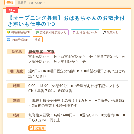
未読
掲載日
2026/08/08
NEW
【オープニング募集】おばあちゃんのお散歩付
き添いも仕事の1つ
職種未経験OK
交通費別途支給あり
土日祝日が休み
残業なし
WEB登録OK
派遣
静岡県富士宮市
勤務地
富士宮駅から---分／西富士宮駅から---分／源道寺駅から---分
／稲子駅から---分／芝川駅から---分
週2日～OK ■曜日固定の相談OK！ ■希望の曜日があればご相
曜日頻度
談ください！
9:00～18:00（休憩60分）■ご希望があれば下記シフトも
時間
OK！早番 7:00～16:00遅番 …
【現在も積極採用中！急募！】2カ月～ ■ご応募から最短2
期間
～3日後の就業も相談可能です！
無資格未経験：時給1400円～ ■週払いOK ■扶養内OK ■
時給
日収1万1200円以上
交通費