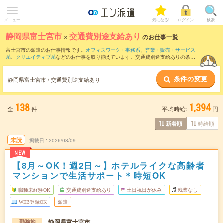
メニュー
気になる!
ログイン
検索
静岡県富士宮市
×
交通費別途支給あり
のお仕事一覧
富士宮市の派遣のお仕事情報です。
オフィスワーク・事務系
、
営業・販売・サービス
系
、
クリエイティブ系
などのお仕事を取り揃えています。交通費別途支給ありの条件
の他に、
職種未経験OK
、
友だちと一緒の応募OK
、
10名以上の大量募集
などのこだわ
り条件も取り揃えています。
条件の変更
静岡県富士宮市 / 交通費別途支給あり
138
1,394
全
件
平均時給:
円
時給順
新着順
未読
掲載日
2026/08/09
NEW
【8月～OK！週2日～】ホテルライクな高齢者
マンションで生活サポート＊時短OK
職種未経験OK
交通費別途支給あり
土日祝日が休み
残業なし
WEB登録OK
派遣
静岡県富士宮市
勤務地