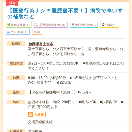
NEW
【医療行為ナシ＊履歴書不要！】病院で車いす
の補助など
職種未経験OK
交通費別途支給あり
土日祝日が休み
残業なし
WEB登録OK
派遣
静岡県富士宮市
勤務地
富士宮駅から---分／西富士宮駅から---分／源道寺駅から---分
／稲子駅から---分／芝川駅から---分
週2日～OK ■曜日固定の相談OK！ ■希望の曜日があればご相
曜日頻度
談ください！
9:00～18:00（休憩60分）■ご希望があれば下記シフトも
時間
OK！早番 7:00～16:00遅番 …
【現在も積極採用中！急募！】■2カ月～
期間
無資格未経験：時給1290円～ ■週払いOK ■扶養内OK ■
時給
日収1万320円以上
交通費
交通費全額支給
看護助手
仕事内容