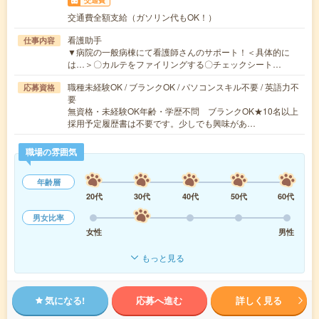
交通費全額支給（ガソリン代もOK！）
看護助手
仕事内容
▼病院の一般病棟にて看護師さんのサポート！＜具体的に
は…＞〇カルテをファイリングする〇チェックシート…
職種未経験OK / ブランクOK / パソコンスキル不要 / 英語力不
応募資格
要
無資格・未経験OK年齢・学歴不問 ブランクOK★10名以上
採用予定履歴書は不要です。少しでも興味があ…
職場の雰囲気
年齢層
20代
30代
40代
50代
60代
男女比率
女性
男性
もっと見る
気になる!
応募へ進む
詳しく見る