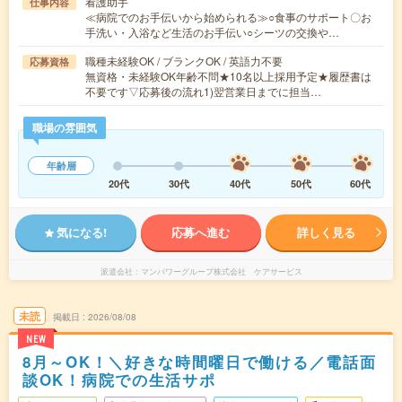
看護助手
仕事内容
≪病院でのお手伝いから始められる≫○食事のサポート〇お
手洗い・入浴など生活のお手伝い○シーツの交換や…
職種未経験OK / ブランクOK / 英語力不要
応募資格
無資格・未経験OK年齢不問★10名以上採用予定★履歴書は
不要です▽応募後の流れ1)翌営業日までに担当…
職場の雰囲気
年齢層
20代
30代
40代
50代
60代
気になる!
応募へ進む
詳しく見る
派遣会社
マンパワーグループ株式会社 ケアサービス
未読
掲載日
2026/08/08
NEW
8月～OK！＼好きな時間曜日で働ける／電話面
談OK！病院での生活サポ