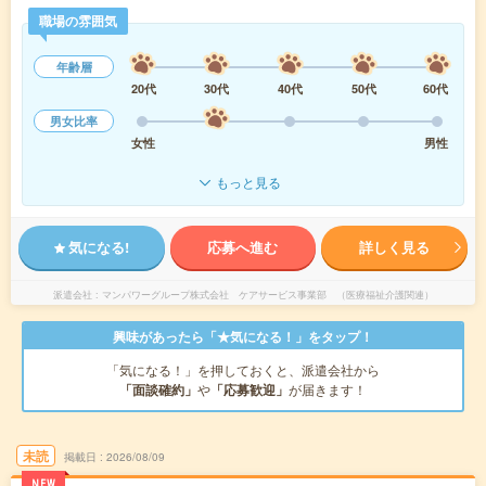
職場の雰囲気
年齢層
20代
30代
40代
50代
60代
男女比率
女性
男性
もっと見る
気になる!
応募へ進む
詳しく見る
派遣会社
マンパワーグループ株式会社 ケアサービス事業部 （医療福祉介護関連）
興味があったら「★気になる！」をタップ！
「気になる！」を押しておくと、派遣会社から
「面談確約」
や
「応募歓迎」
が届きます！
未読
掲載日
2026/08/09
NEW