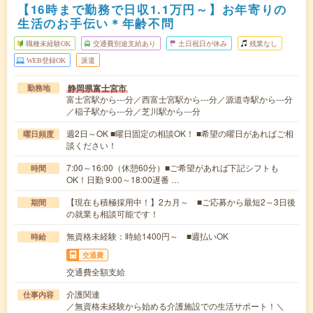
【16時まで勤務で日収1.1万円～】お年寄りの
生活のお手伝い＊年齢不問
職種未経験OK
交通費別途支給あり
土日祝日が休み
残業なし
WEB登録OK
派遣
静岡県富士宮市
勤務地
富士宮駅から---分／西富士宮駅から---分／源道寺駅から---分
／稲子駅から---分／芝川駅から---分
週2日～OK ■曜日固定の相談OK！ ■希望の曜日があればご相
曜日頻度
談ください！
7:00～16:00（休憩60分）■ご希望があれば下記シフトも
時間
OK！日勤 9:00～18:00遅番 …
【現在も積極採用中！】2カ月～ ■ご応募から最短2～3日後
期間
の就業も相談可能です！
無資格未経験：時給1400円～ ■週払いOK
時給
交通費
交通費全額支給
介護関連
仕事内容
／無資格未経験から始める介護施設での生活サポート！＼