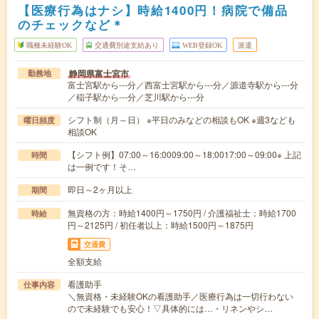
【医療行為はナシ】時給1400円！病院で備品
のチェックなど＊
職種未経験OK
交通費別途支給あり
WEB登録OK
派遣
静岡県富士宮市
勤務地
富士宮駅から---分／西富士宮駅から---分／源道寺駅から---分
／稲子駅から---分／芝川駅から---分
シフト制（月～日） ※平日のみなどの相談もOK ※週3なども
曜日頻度
相談OK
【シフト例】07:00～16:0009:00～18:0017:00～09:00※ 上記
時間
は一例です！そ…
即日～2ヶ月以上
期間
無資格の方：時給1400円～1750円 / 介護福祉士：時給1700
時給
円～2125円 / 初任者以上：時給1500円～1875円
交通費
全額支給
看護助手
仕事内容
＼無資格・未経験OKの看護助手／医療行為は一切行わない
ので未経験でも安心！▽具体的には…・リネンやシ…