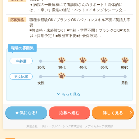
▼病院の一般病棟にて看護師さんのサポート！具体的に
は、・車いす搬送の補助・ベットメイキングやシーツ交…
職種未経験OK / ブランクOK / パソコンスキル不要 / 英語力不
応募資格
要
■無資格・未経験OK！■年齢・学歴不問！ブランクOK!■10名
以上採用予定！■履歴書不要■社会保険完…
職場の雰囲気
年齢層
20代
30代
40代
50代
60代
男女比率
女性
男性
もっと見る
気になる!
応募へ進む
詳しく見る
派遣会社
日研トータルソーシング株式会社 メディカルケア事業部