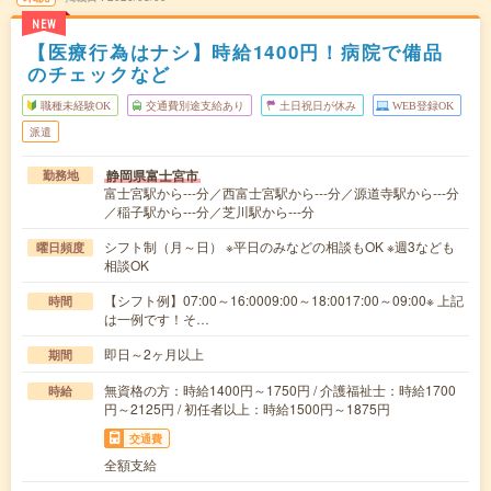
NEW
【医療行為はナシ】時給1400円！病院で備品
のチェックなど
職種未経験OK
交通費別途支給あり
土日祝日が休み
WEB登録OK
派遣
静岡県富士宮市
勤務地
富士宮駅から---分／西富士宮駅から---分／源道寺駅から---分
／稲子駅から---分／芝川駅から---分
シフト制（月～日） ※平日のみなどの相談もOK ※週3なども
曜日頻度
相談OK
【シフト例】07:00～16:0009:00～18:0017:00～09:00※ 上記
時間
は一例です！そ…
即日～2ヶ月以上
期間
無資格の方：時給1400円～1750円 / 介護福祉士：時給1700
時給
円～2125円 / 初任者以上：時給1500円～1875円
交通費
全額支給