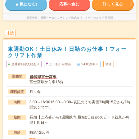
気になる!
応募へ進む
詳しく見る
派遣会社
日研トータルソーシング株式会社 メディカルケア事業部
未読
車通勤OK！土日休み！日勤のお仕事！フォー
クリフト作業
交通費別途支給あり
土日祝日が休み
WEB登録OK
派遣
静岡県富士宮市
勤務地
富士宮駅から車16分
月～金
曜日頻度
8:00～16:3016:00～0:00※表記のうち実働7時間15分から7時
時間
間30分です。
長期【ご応募から1週間以内(最短2日目)のスピード就業が可
期間
能】即日～
時給1250円
時給