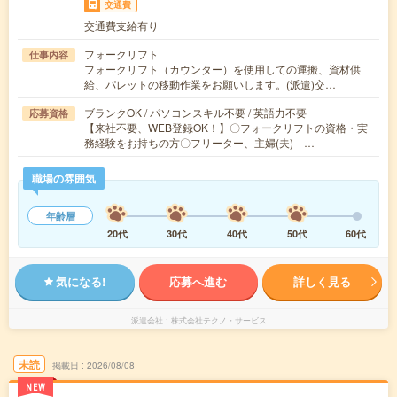
交通費
交通費支給有り
フォークリフト
仕事内容
フォークリフト（カウンター）を使用しての運搬、資材供
給、パレットの移動作業をお願いします。(派遣)交…
ブランクOK / パソコンスキル不要 / 英語力不要
応募資格
【来社不要、WEB登録OK！】〇フォークリフトの資格・実
務経験をお持ちの方〇フリーター、主婦(夫) …
職場の雰囲気
年齢層
20代
30代
40代
50代
60代
気になる!
応募へ進む
詳しく見る
派遣会社
株式会社テクノ・サービス
未読
掲載日
2026/08/08
NEW