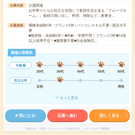
介護関連
仕事内容
お年寄りたちが自立を目指して集団生活を送る「グループホ
ーム」。食材の買い出し、料理、掃除など…家事全…
職種未経験OK / ブランクOK / パソコンスキル不要 / 英語力不
応募資格
要
■無資格・未経験OK！■年齢・学歴不問！ブランクOK!■10名
以上採用予定！■履歴書不要■社会保険完…
職場の雰囲気
年齢層
20代
30代
40代
50代
60代
男女比率
女性
男性
もっと見る
気になる!
応募へ進む
詳しく見る
派遣会社
日研トータルソーシング株式会社 メディカルケア事業部