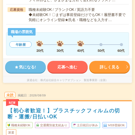
職種未経験OK / ブランクOK / 英語力不要
応募資格
◆未経験OK！〇まずは事前登録だけでもOK！履歴書不要で
気軽にオンライン登録★氏名・職種などを入力す…
職場の雰囲気
年齢層
20代
30代
40代
50代
60代
気になる!
応募へ進む
詳しく見る
派遣会社
株式会社綜合キャリアオプション 製造事業部（全国）
未読
掲載日
2026/08/09
NEW
【初心者歓迎！】プラスチックフィルムの切
断・運搬/日払いOK
職種未経験OK
交通費別途支給あり
土日祝日が休み
WEB登録OK
派遣