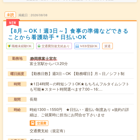
未読
掲載日
2026/08/08
NEW
【8月～OK！週3日～】食事の準備などできる
ことから看護助手＊日払いOK
職種未経験OK
交通費別途支給あり
WEB登録OK
派遣
静岡県富士宮市
勤務地
富士宮駅からバス20分
【勤務日数】週3日～OK 【勤務曜日】月～日／シフト制
曜日頻度
★1日4時間～の時短シフトOK★もちろんフルタイムシフト
時間
も可能★スタート時間選べます7:00～16:…
長期
期間
時給1300～1550円 ★日払い・週払い制度あり ※規約の詳
時給
細は、ご就業時に担当にお問合せ下さいませ
交通費
交通費支給（規定有）