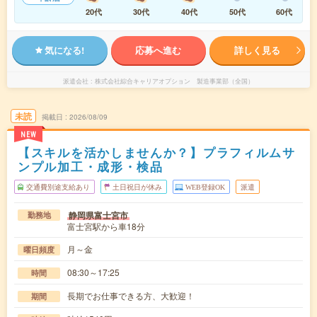
20代
30代
40代
50代
60代
気になる!
応募へ進む
詳しく見る
派遣会社
株式会社綜合キャリアオプション 製造事業部（全国）
未読
掲載日
2026/08/09
NEW
【スキルを活かしませんか？】プラフィルムサ
ンプル加工・成形・検品
交通費別途支給あり
土日祝日が休み
WEB登録OK
派遣
静岡県富士宮市
勤務地
富士宮駅から車18分
月～金
曜日頻度
08:30～17:25
時間
長期でお仕事できる方、大歓迎！
期間