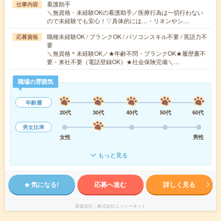
看護助手
仕事内容
＼無資格・未経験OKの看護助手／医療行為は一切行わない
ので未経験でも安心！▽具体的には…・リネンやシ…
職種未経験OK / ブランクOK / パソコンスキル不要 / 英語力不
応募資格
要
＼無資格＊未経験OK／★年齢不問・ブランクOK★履歴書不
要・来社不要（電話登録OK）★社会保険完備＼…
職場の雰囲気
年齢層
20代
30代
40代
50代
60代
男女比率
女性
男性
もっと見る
気になる!
応募へ進む
詳しく見る
派遣会社
株式会社ニッソーネット