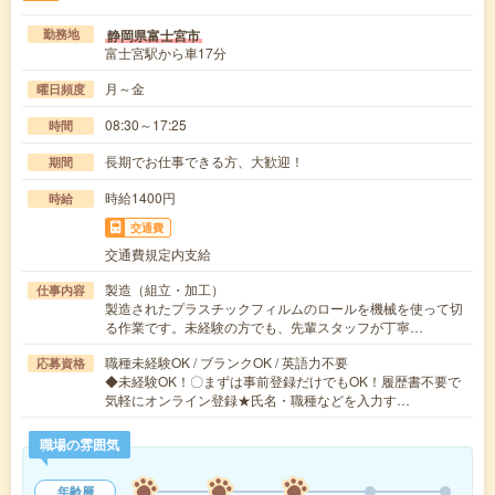
静岡県富士宮市
勤務地
富士宮駅から車17分
月～金
曜日頻度
08:30～17:25
時間
長期でお仕事できる方、大歓迎！
期間
時給1400円
時給
交通費
交通費規定内支給
製造（組立・加工）
仕事内容
製造されたプラスチックフィルムのロールを機械を使って切
る作業です。未経験の方でも、先輩スタッフが丁寧…
職種未経験OK / ブランクOK / 英語力不要
応募資格
◆未経験OK！〇まずは事前登録だけでもOK！履歴書不要で
気軽にオンライン登録★氏名・職種などを入力す…
職場の雰囲気
年齢層