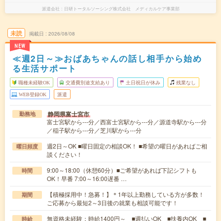
派遣会社
日研トータルソーシング株式会社 メディカルケア事業部
未読
掲載日
2026/08/08
NEW
≪週2日～≫おばあちゃんの話し相手から始め
る生活サポート
職種未経験OK
交通費別途支給あり
土日祝日が休み
残業なし
WEB登録OK
派遣
静岡県富士宮市
勤務地
富士宮駅から---分／西富士宮駅から---分／源道寺駅から---分
／稲子駅から---分／芝川駅から---分
週2日～OK ■曜日固定の相談OK！ ■希望の曜日があればご相
曜日頻度
談ください！
9:00～18:00（休憩60分）■ご希望があれば下記シフトも
時間
OK！早番 7:00～16:00遅番 …
【積極採用中！急募！】＊1年以上勤務している方が多数！
期間
ご応募から最短2～3日後の就業も相談可能です！
無資格未経験：時給1400円～ ■週払いOK ■扶養内OK ■
時給