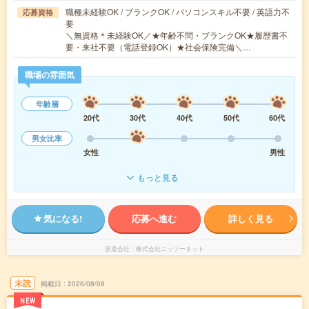
職種未経験OK / ブランクOK / パソコンスキル不要 / 英語力不
応募資格
要
＼無資格＊未経験OK／★年齢不問・ブランクOK★履歴書不
要・来社不要（電話登録OK）★社会保険完備＼…
職場の雰囲気
年齢層
20代
30代
40代
50代
60代
男女比率
女性
男性
もっと見る
気になる!
応募へ進む
詳しく見る
派遣会社
株式会社ニッソーネット
未読
掲載日
2026/08/08
NEW