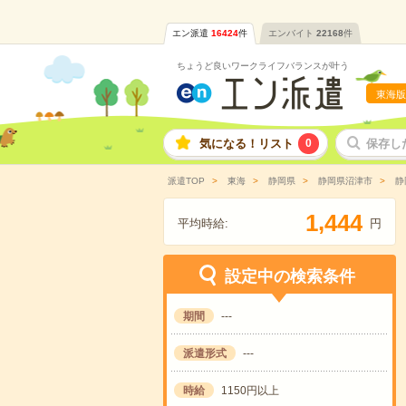
エン派遣
16424
件
エンバイト
22168
件
ちょうど良いワークライフバランスが叶う
東海版
気になる！リスト
0
保存し
派遣TOP
東海
静岡県
静岡県沼津市
静
,
1
4
4
4
平均時給:
円
設定中の検索条件
期間
---
派遣形式
---
時給
1150円以上