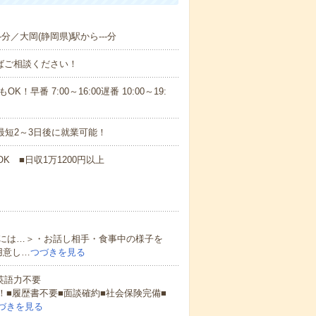
-分／大岡(静岡県)駅から---分
ればご相談ください！
！早番 7:00～16:00遅番 10:00～19:
最短2～3日後に就業可能！
K ■日収1万1200円以上
には…＞・お話し相手・食事中の様子を
用意し…
つづきを見る
 英語力不要
！■履歴書不要■面談確約■社会保険完備■
づきを見る