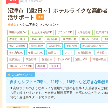
NEW
掲載日
2026/08/06
沼津市【週2日～】ホテルライクな高齢
活サポート
派遣
＜シニア向けマンション＞
派遣先
職種未経験OK
社会人未経験OK
ブランクOK
大学生歓迎
既卒第二
友達と一緒OK
OA不要
英語不要
履歴書不要
40～50代活躍
6
週2～3日勤務
週4日勤務
週5日勤務
土日祝休
朝10時以降スタート
5ｈ以内OK
午後のみOK
残業なし
シフト
交替制勤務
扶養控内
交費支給
車通勤可
服装自由
日払いOK
週払いOK
職場が禁煙
自転車・バイクOK
看護師
介護士
ここがポイント！
自由なシフト＊7時～、11時～、16時～など好きな勤務
▼高級ホテルのようなキレイな職場で介護のお仕事！入居者さんは自
も長く続けやすいです。▼来社＆履歴書不要！自宅にいながらスマホ
間なくお仕事スタートできます。