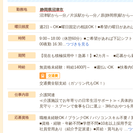
勤務地
静岡県沼津市
沼津駅から---分／片浜駅から---分／原(静岡県)駅から--
曜日頻度
週2日～OK■曜日固定の相談OK！■希望の曜日があ
時間
9:00～18:00（休憩60分）■ご希望があれば下記シフトもOK
00夜勤 16:30…
つづきを見る
期間
【現在も積極採用中！急募！】■2カ月～ ■応募から
時給
無資格未経験：時給1400円～ ■週払いOK ■扶養内O
交通費
交通費全額支給（ガソリン代もOK！）
仕事内容
介護関連
≪介護施設でお年寄りの日常生活サポート≫＜具体的
見守り・スプーンで食事を口に運ぶ・3時のおやつを
応募資格
職種未経験OK / ブランクOK / パソコンスキル不要 /
■資格・経験・年齢不問■学歴不問■10名以上採用予定
社員登用あり（紹介予定派遣）■昇給・賞与あり …
つ