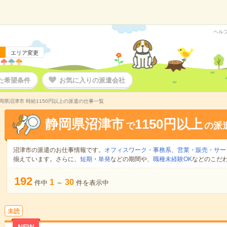
ヘル
エリア変更
た希望条件
お気に入りの派遣会社
岡県沼津市 時給1150円以上の派遣の仕事一覧
静岡県沼津市
1150円以上
で
の派
沼津市の派遣のお仕事情報です。
オフィスワーク・事務系
、
営業・販売・サー
揃えています。さらに、
短期
・
単発
などの期間や、
職種未経験OK
などのこだ
192
1
30
件中
～
件を表示中
未読