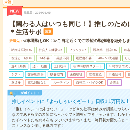
未読
NEW
掲載日
2026/08/05
【関わる人はいつも同じ！】推しのため
＊生活サポ
派遣
≪車通勤もOK！≫ご自宅近くでご希望の勤務地を紹介し
派遣先
職種未経験OK
社会人未経験OK
ブランクOK
既卒第二新卒OK
10
友達と一緒OK
OA不要
英語不要
履歴書不要
40～50代活躍
し
週4日勤務
週5日勤務
土日祝休
朝10時以降スタート
16時前までの
シフト
交替制勤務
扶養控内
医療福祉
交費支給
車通勤可
派遣多
電話対応なし
ルーティン
自転車・バイクOK
介護士
ここがポイント！
推しイベントに「よっしゃいくぞー！」日収1.1万円以上
「推しイベントは外せない！」「けど今の仕事は休みが調整しづらい
なのである程度の希望に沿ったシフト調整ができちゃいます。しかも
たイベントにも余裕をもっていけますね！また、毎日初対面の方とコ
ストレスなく働ける魅力です！