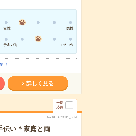
女性
男性
テキパキ
コツコツ
業部
詳しく見る
一括
応募
No.NITSZMS01_KJM
手伝い＊家庭と両