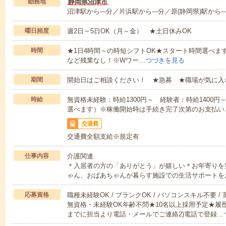
勤務地
静岡県沼津市
沼津駅から---分／片浜駅から---分／原(静岡県)駅から--
曜日頻度
週2日～5日OK（月～金） ★土日休みOK
時間
★1日4時間～の時短シフトOK★スタート時間選べます！7:00～1
など残業なし！※Wワー…
つづきを見る
期間
開始日はご相談ください！ ★急募 ★職場が気に入
時給
無資格未経験：時給1300円～ 経験者：時給1400
選べます）※稼働開始時は手続き完了次第のお支払い
交通費
交通費全額支給※規定有
仕事内容
介護関連
＊入居者の方の「ありがとう」が嬉しい＊お年寄りを
ゃん、おばあちゃんが暮らす施設での生活サポートを
応募資格
職種未経験OK / ブランクOK / パソコンスキル不要 /
無資格・未経験OK年齢不問★10名以上採用予定★履
までに担当より電話・メールでご連絡2)電話で登録…