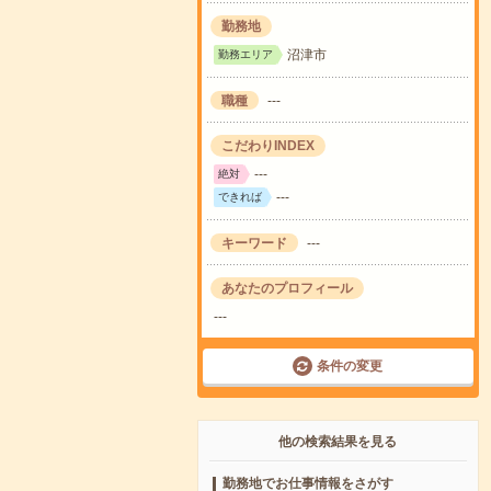
勤務地
沼津市
勤務エリア
職種
---
こだわりINDEX
---
絶対
---
できれば
キーワード
---
あなたのプロフィール
---
条件の変更
他の検索結果を見る
勤務地でお仕事情報をさがす