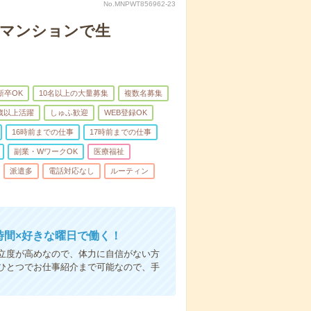
No.MNPWT856962-23
者マンションで生
新卒OK
10名以上の大量募集
複数名募集
0歳以上活躍
しゅふ歓迎
WEB登録OK
16時前までの仕事
17時前までの仕事
副業・WワークOK
医療福祉
派遣多
電話対応なし
ルーティン
時間×好きな曜日で働く！
立度が高めなので、体力に自信がない方
ひとつでお仕事紹介まで可能なので、手