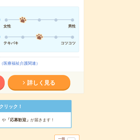
女性
男性
テキパキ
コツコツ
（医療福祉介護関連）
詳しく見る
クリック！
」
や
「応募歓迎」
が届きます！
一括