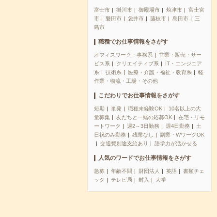
富士市
掛川市
御殿場市
焼津市
富士宮
市
磐田市
袋井市
藤枝市
島田市
三
島市
職種でお仕事情報をさがす
オフィスワーク・事務系
営業・販売・サー
ビス系
クリエイティブ系
IT・エンジニア
系
技術系
医療・介護・福祉・教育系
軽
作業・物流・工場・その他
こだわりでお仕事情報をさがす
短期
単発
職種未経験OK
10名以上の大
量募集
友だちと一緒の応募OK
在宅・リモ
ートワーク
週2～3日勤務
週4日勤務
土
日祝のみ勤務
残業なし
副業・WワークOK
交通費別途支給あり
語学力が活かせる
人気のワードでお仕事情報をさがす
急募
年齢不問
財団法人
英語
書類チェ
ック
テレビ局
封入
大学