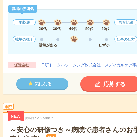
職場の雰囲気
年齢層
男女比率
20代
30代
40代
50代
60代
職場の様子
仕事の仕方
活気がある
しずか
日研トータルソーシング株式会社 メディカルケア事
派遣会社
応募する
気になる！
未読
NEW
掲載日
2026/08/05
～安心の研修つき～病院で患者さんのお