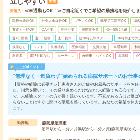
立しやすい
派遣
≪車通勤もOK！≫ご自宅近くでご希望の勤務地を紹介し
派遣先
職種未経験OK
社会人未経験OK
ブランクOK
既卒第二新卒OK
10
友達と一緒OK
OA不要
英語不要
履歴書不要
40～50代活躍
し
週4日勤務
週5日勤務
土日祝休
朝10時以降スタート
16時前までの
残業なし
シフト
扶養控内
医療福祉
交費支給
車通勤可
制
派遣多
電話対応なし
ルーティン
自転車・バイクOK
看護師
介
ここがポイント！
“無理なく・気負わず”始められる病院サポートのお仕事
【資格や経験は必要ナシ】患者さんのご飯やお風呂のサポートをお任
ロ。指示を聞いて、その通り進めるだけなので未経験でも安心です。
で、未経験スタートの方が長く続いています。不安がある方ほど選ば
らないことはすぐに聞ける環境も整っています。あなたの希望や体力
ます。
勤務地
静岡県沼津市
沼津駅から---分／片浜駅から---分／原(静岡県)駅から--