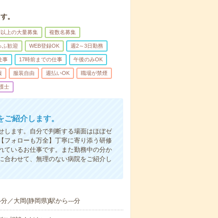
ます。
名以上の大量募集
複数名募集
ゅふ歓迎
WEB登録OK
週2～3日勤務
仕事
17時前までの仕事
午後のみOK
服
服装自由
週払いOK
職場が禁煙
護士
をご紹介します。
せします。自分で判断する場面はほぼゼ
【フォローも万全】丁寧に寄り添う研修
れているお仕事です。また勤務中の分か
に合わせて、無理のない病院をご紹介し
-分／大岡(静岡県)駅から---分