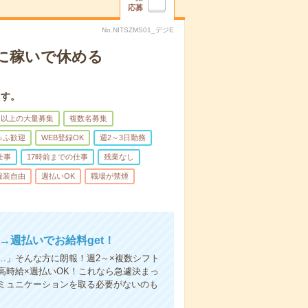
応募
No.NITSZMS01_デジE
に稼いで休める
ます。
名以上の大量募集
複数名募集
ゅふ歓迎
WEB登録OK
週2～3日勤務
仕事
17時前までの仕事
残業なし
服装自由
週払いOK
職場が禁煙
→週払いでお給料get！
…」そんな方に朗報！週2～×複数シフト
高時給×週払いOK！これなら急遽決まっ
ミュニケーションを取る必要がないのも