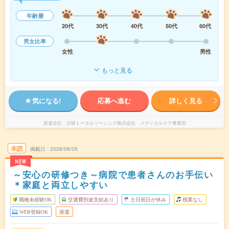
年齢層
20代
30代
40代
50代
60代
男女比率
女性
男性
もっと見る
気になる!
応募へ進む
詳しく見る
派遣会社
日研トータルソーシング株式会社 メディカルケア事業部
未読
掲載日
2026/08/05
NEW
～安心の研修つき～病院で患者さんのお手伝い
＊家庭と両立しやすい
職種未経験OK
交通費別途支給あり
土日祝日が休み
残業なし
WEB登録OK
派遣