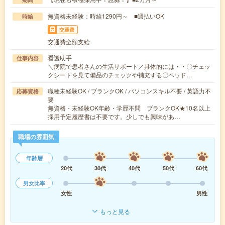
無資格未経験：時給1290円～ ■週払いOK
時給
交通費
交通費全額支給
看護助手
仕事内容
＼病院で患者さんの生活サポート／具体的には・・〇チェッ
クシートを見て備品のチェックや補充する〇ベッド…
職種未経験OK / ブランクOK / パソコンスキル不要 / 英語力不
応募資格
要
無資格・未経験OK年齢・学歴不問 ブランクOK★10名以上
採用予定履歴書は不要です。少しでも興味があ…
職場の雰囲気
年齢層
20代
30代
40代
50代
60代
男女比率
女性
男性
もっと見る