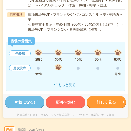
は…○バイタルチェック 体温・脈拍・呼吸・血圧…
職種未経験OK / ブランクOK / パソコンスキル不要 / 英語力不
応募資格
要
≪履歴書不要≫・年齢不問（50代・60代の方も活躍中！）・
未経験OK・ブランクOK・看護師資格（准看…
職場の雰囲気
年齢層
20代
30代
40代
50代
60代
男女比率
女性
男性
もっと見る
気になる!
応募へ進む
詳しく見る
派遣会社
日研トータルソーシング株式会社 メディカルケア事業部 ナース派遣
未読
掲載日
2026/08/06