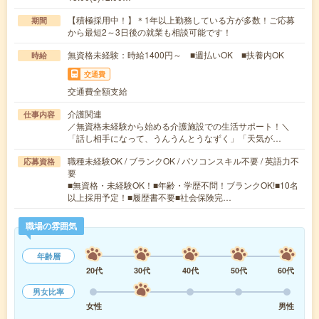
【積極採用中！】＊1年以上勤務している方が多数！ご応募
期間
から最短2～3日後の就業も相談可能です！
無資格未経験：時給1400円～ ■週払いOK ■扶養内OK
時給
交通費
交通費全額支給
介護関連
仕事内容
／無資格未経験から始める介護施設での生活サポート！＼
「話し相手になって、うんうんとうなずく」「天気が…
職種未経験OK / ブランクOK / パソコンスキル不要 / 英語力不
応募資格
要
■無資格・未経験OK！■年齢・学歴不問！ブランクOK!■10名
以上採用予定！■履歴書不要■社会保険完…
職場の雰囲気
年齢層
20代
30代
40代
50代
60代
男女比率
女性
男性