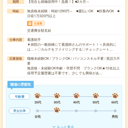
【現在も積極採用中！急募！】■2カ月～
期間
無資格未経験：時給1290円～ ■週払いOK ■扶養内OK ■
時給
日収1万320円以上
交通費
交通費全額支給
看護助手
仕事内容
▼病院の一般病棟にて看護師さんのサポート！＜具体的に
は…＞〇カルテをファイリングする〇チェックシート…
職種未経験OK / ブランクOK / パソコンスキル不要 / 英語力不
応募資格
要
無資格・未経験OK年齢・学歴不問 ブランクOK★10名以上
採用予定履歴書は不要です。少しでも興味があ…
職場の雰囲気
年齢層
20代
30代
40代
50代
60代
男女比率
女性
男性
もっと見る