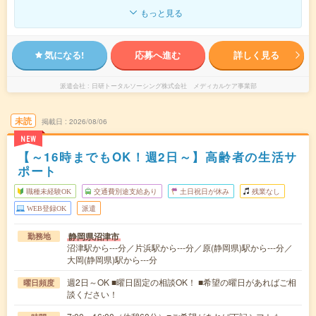
もっと見る
気になる!
応募へ進む
詳しく見る
派遣会社
日研トータルソーシング株式会社 メディカルケア事業部
未読
掲載日
2026/08/06
NEW
【～16時までもOK！週2日～】高齢者の生活サ
ポート
職種未経験OK
交通費別途支給あり
土日祝日が休み
残業なし
WEB登録OK
派遣
静岡県沼津市
勤務地
沼津駅から---分／片浜駅から---分／原(静岡県)駅から---分／
大岡(静岡県)駅から---分
週2日～OK ■曜日固定の相談OK！ ■希望の曜日があればご相
曜日頻度
談ください！