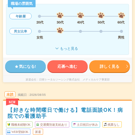
職場の雰囲気
年齢層
20代
30代
40代
50代
60代
男女比率
女性
男性
もっと見る
気になる!
応募へ進む
詳しく見る
派遣会社
日研トータルソーシング株式会社 メディカルケア事業部
未読
掲載日
2026/08/05
NEW
【好きな時間曜日で働ける】電話面談OK！病
院での看護助手
職種未経験OK
交通費別途支給あり
土日祝日が休み
残業なし
WEB登録OK
派遣