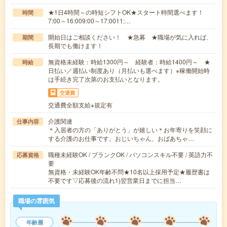
★1日4時間～の時短シフトOK★スタート時間選べます！
時間
7:00～16:009:00～17:0011:…
開始日はご相談ください！ ★急募 ★職場が気に入れば、
期間
長期でも働けます！
無資格未経験：時給1300円～ 経験者：時給1400円～ ★
時給
日払い／週払い制度あり（月払いも選べます）※稼働開始時
は手続き完了次第のお支払いとなります。
交通費
交通費全額支給※規定有
介護関連
仕事内容
＊入居者の方の「ありがとう」が嬉しい＊お年寄りを笑顔に
する介護のお仕事です。おじいちゃん、おばあちゃ…
職種未経験OK / ブランクOK / パソコンスキル不要 / 英語力不
応募資格
要
無資格・未経験OK年齢不問★10名以上採用予定★履歴書は
不要です▽応募後の流れ1)翌営業日までに担当…
職場の雰囲気
年齢層