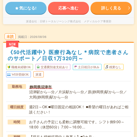
気になる!
応募へ進む
詳しく見る
派遣会社
日研トータルソーシング株式会社 メディカルケア事業部
未読
掲載日
2026/08/06
NEW
《50代活躍中》医療行為なし＊病院で患者さん
のサポート／日収1万320円～
職種未経験OK
交通費別途支給あり
土日祝日が休み
残業なし
WEB登録OK
派遣
静岡県沼津市
勤務地
沼津駅から---分／片浜駅から---分／原(静岡県)駅から---分／
大岡(静岡県)駅から---分
週2日～OK ■曜日固定の相談OK！ ■希望の曜日があればご相
曜日頻度
談ください！
お子さんの予定にも柔軟に調整可能です。シフト例9:00～
時間
18:00（休憩60分）7:00～16:00…
【現在も積極採用中！急募！】■2カ月～
期間