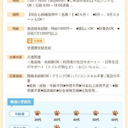
7:00～16:00（休憩60分）■ご希望があれば下記シフトも
時間
OK！日勤 9:00～18:00遅番 …
【現在も積極採用中！急募！】■2カ月～ ■8月～、9月スタ
期間
ートもOK！
無資格未経験：時給1400円～ ■週払いOK ■扶養内OK ■
時給
日収1万1200円以上
交通費
交通費全額支給
介護関連
仕事内容
＜無資格・未経験OK！利用者の生活サポート＞ ・日常生活
のサポート（トイレ介助など）・おじいちゃん、…
職種未経験OK / ブランクOK / パソコンスキル不要 / 英語力不
応募資格
要
■資格・経験・年齢不問■学歴不問■10名以上採用予定！■履
歴書不要■面談確約■社会保険完備■社員登用…
職場の雰囲気
年齢層
20代
30代
40代
50代
60代