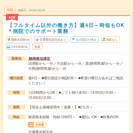
未読
掲載日
2026/08/06
NEW
【フルタイム以外の働き方】週4日～時短もOK
＊病院でのサポート業務
職種未経験OK
交通費別途支給あり
土日祝日が休み
残業なし
WEB登録OK
派遣
静岡県沼津市
勤務地
沼津駅から---分／片浜駅から---分／原(静岡県)駅から---分／
大岡(静岡県)駅から---分
週4日～ ■曜日固定の相談OK！ ■希望の曜日があればご相談
曜日頻度
ください！
1日5時間からOK！■シフト例(1)8:00～13:00(2)10:00～
時間
15:00(3)12:00…
【現在も積極採用中！急募！】■2カ月～
期間
無資格未経験：時給1290円～ ■週払いOK ■扶養内OK
時給
交通費
交通費全額支給