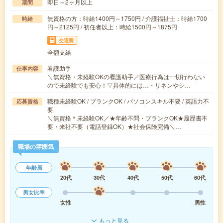
即日～2ヶ月以上
期間
無資格の方：時給1400円～1750円 / 介護福祉士：時給1700
時給
円～2125円 / 初任者以上：時給1500円～1875円
交通費
全額支給
看護助手
仕事内容
＼無資格・未経験OKの看護助手／医療行為は一切行わない
ので未経験でも安心！▽具体的には…・リネンやシ…
職種未経験OK / ブランクOK / パソコンスキル不要 / 英語力不
応募資格
要
＼無資格＊未経験OK／★年齢不問・ブランクOK★履歴書不
要・来社不要（電話登録OK）★社会保険完備＼…
職場の雰囲気
年齢層
20代
30代
40代
50代
60代
男女比率
女性
男性
もっと見る