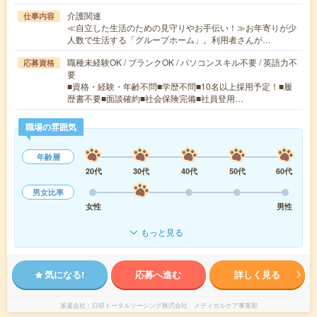
介護関連
仕事内容
≪自立した生活のための見守りやお手伝い！≫お年寄りが少
人数で生活する「グループホーム」。利用者さんが…
職種未経験OK / ブランクOK / パソコンスキル不要 / 英語力不
応募資格
要
■資格・経験・年齢不問■学歴不問■10名以上採用予定！■履
歴書不要■面談確約■社会保険完備■社員登用…
職場の雰囲気
年齢層
20代
30代
40代
50代
60代
男女比率
女性
男性
もっと見る
気になる!
応募へ進む
詳しく見る
派遣会社
日研トータルソーシング株式会社 メディカルケア事業部