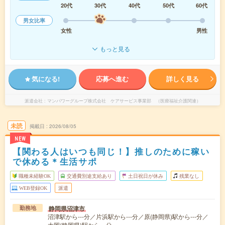
20代
30代
40代
50代
60代
男女比率
女性
男性
もっと見る
気になる!
応募へ進む
詳しく見る
派遣会社
マンパワーグループ株式会社 ケアサービス事業部 （医療福祉介護関連）
未読
掲載日
2026/08/05
NEW
【関わる人はいつも同じ！】推しのために稼い
で休める＊生活サポ
職種未経験OK
交通費別途支給あり
土日祝日が休み
残業なし
WEB登録OK
派遣
静岡県沼津市
勤務地
沼津駅から---分／片浜駅から---分／原(静岡県)駅から---分／
大岡(静岡県)駅から---分