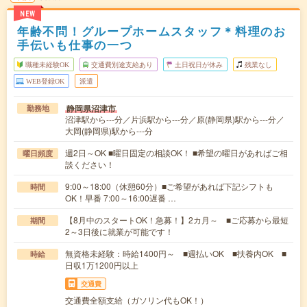
NEW
年齢不問！グループホームスタッフ＊料理のお
手伝いも仕事の一つ
職種未経験OK
交通費別途支給あり
土日祝日が休み
残業なし
WEB登録OK
派遣
静岡県沼津市
勤務地
沼津駅から---分／片浜駅から---分／原(静岡県)駅から---分／
大岡(静岡県)駅から---分
週2日～OK ■曜日固定の相談OK！ ■希望の曜日があればご相
曜日頻度
談ください！
9:00～18:00（休憩60分）■ご希望があれば下記シフトも
時間
OK！早番 7:00～16:00遅番 …
【8月中のスタートOK！急募！】2カ月～ ■ご応募から最短
期間
2～3日後に就業が可能です！
無資格未経験：時給1400円～ ■週払いOK ■扶養内OK ■
時給
日収1万1200円以上
交通費
交通費全額支給（ガソリン代もOK！）