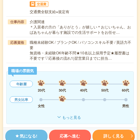
交通費
交通費全額支給※規定有
介護関連
仕事内容
＊入居者の方の「ありがとう」が嬉しい＊おじいちゃん、お
ばあちゃんが暮らす施設での生活サポートをお任せ…
職種未経験OK / ブランクOK / パソコンスキル不要 / 英語力不
応募資格
要
無資格・未経験OK年齢不問★10名以上採用予定★履歴書は
不要です▽応募後の流れ1)翌営業日までに担当…
職場の雰囲気
年齢層
20代
30代
40代
50代
60代
男女比率
女性
男性
もっと見る
気になる!
応募へ進む
詳しく見る