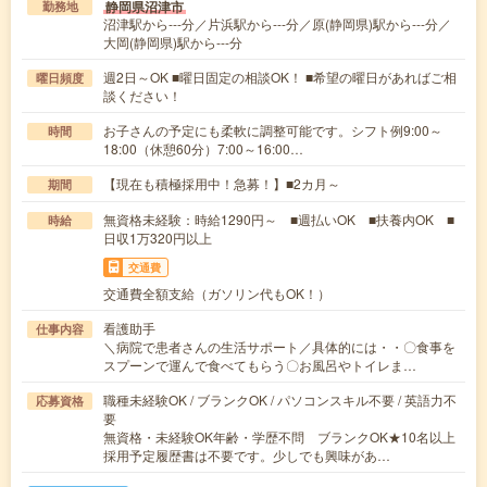
静岡県沼津市
勤務地
沼津駅から---分／片浜駅から---分／原(静岡県)駅から---分／
大岡(静岡県)駅から---分
週2日～OK ■曜日固定の相談OK！ ■希望の曜日があればご相
曜日頻度
談ください！
お子さんの予定にも柔軟に調整可能です。シフト例9:00～
時間
18:00（休憩60分）7:00～16:00…
【現在も積極採用中！急募！】■2カ月～
期間
無資格未経験：時給1290円～ ■週払いOK ■扶養内OK ■
時給
日収1万320円以上
交通費
交通費全額支給（ガソリン代もOK！）
看護助手
仕事内容
＼病院で患者さんの生活サポート／具体的には・・〇食事を
スプーンで運んで食べてもらう〇お風呂やトイレま…
職種未経験OK / ブランクOK / パソコンスキル不要 / 英語力不
応募資格
要
無資格・未経験OK年齢・学歴不問 ブランクOK★10名以上
採用予定履歴書は不要です。少しでも興味があ…