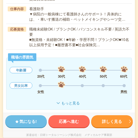
看護助手
仕事内容
▼病院の一般病棟にて看護師さんのサポート！具体的に
は、・車いす搬送の補助・ベットメイキングやシーツ交…
職種未経験OK / ブランクOK / パソコンスキル不要 / 英語力不
応募資格
要
■無資格・未経験OK！■年齢・学歴不問！ブランクOK!■10名
以上採用予定！■履歴書不要■社会保険完…
職場の雰囲気
年齢層
20代
30代
40代
50代
60代
男女比率
女性
男性
もっと見る
気になる!
応募へ進む
詳しく見る
派遣会社
日研トータルソーシング株式会社 メディカルケア事業部