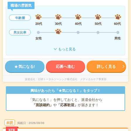
職場の雰囲気
年齢層
20代
30代
40代
50代
60代
男女比率
女性
男性
もっと見る
気になる!
応募へ進む
詳しく見る
派遣会社
日研トータルソーシング株式会社 メディカルケア事業部
興味があったら「★気になる！」をタップ！
「気になる！」を押しておくと、派遣会社から
「面談確約」
や
「応募歓迎」
が届きます！
未読
掲載日
2026/08/06
NEW