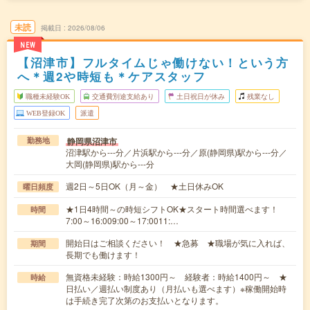
未読
掲載日
2026/08/06
NEW
【沼津市】フルタイムじゃ働けない！という方
へ＊週2や時短も＊ケアスタッフ
職種未経験OK
交通費別途支給あり
土日祝日が休み
残業なし
WEB登録OK
派遣
静岡県沼津市
勤務地
沼津駅から---分／片浜駅から---分／原(静岡県)駅から---分／
大岡(静岡県)駅から---分
週2日～5日OK（月～金） ★土日休みOK
曜日頻度
★1日4時間～の時短シフトOK★スタート時間選べます！
時間
7:00～16:009:00～17:0011:…
開始日はご相談ください！ ★急募 ★職場が気に入れば、
期間
長期でも働けます！
無資格未経験：時給1300円～ 経験者：時給1400円～ ★
時給
日払い／週払い制度あり（月払いも選べます）※稼働開始時
は手続き完了次第のお支払いとなります。