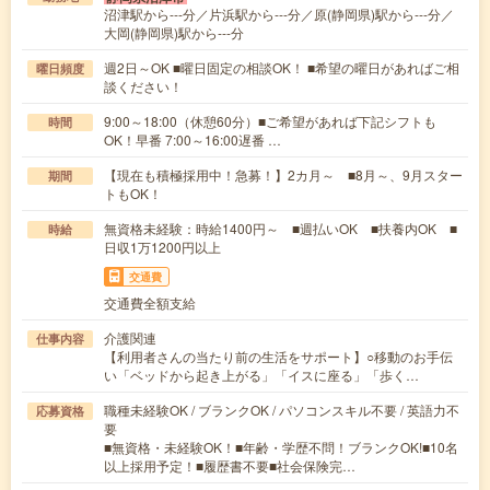
沼津駅から---分／片浜駅から---分／原(静岡県)駅から---分／
大岡(静岡県)駅から---分
週2日～OK ■曜日固定の相談OK！ ■希望の曜日があればご相
曜日頻度
談ください！
9:00～18:00（休憩60分）■ご希望があれば下記シフトも
時間
OK！早番 7:00～16:00遅番 …
【現在も積極採用中！急募！】2カ月～ ■8月～、9月スター
期間
トもOK！
無資格未経験：時給1400円～ ■週払いOK ■扶養内OK ■
時給
日収1万1200円以上
交通費
交通費全額支給
介護関連
仕事内容
【利用者さんの当たり前の生活をサポート】○移動のお手伝
い「ベッドから起き上がる」「イスに座る」「歩く…
職種未経験OK / ブランクOK / パソコンスキル不要 / 英語力不
応募資格
要
■無資格・未経験OK！■年齢・学歴不問！ブランクOK!■10名
以上採用予定！■履歴書不要■社会保険完…