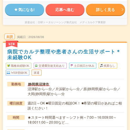
気になる!
応募へ進む
詳しく見る
派遣会社
日研トータルソーシング株式会社 メディカルケア事業部
未読
掲載日
2026/08/06
NEW
病院でカルテ整理や患者さんの生活サポート＊
未経験OK
職種未経験OK
交通費別途支給あり
土日祝日が休み
残業なし
WEB登録OK
派遣
静岡県沼津市
勤務地
沼津駅から---分／片浜駅から---分／原(静岡県)駅から---分／
大岡(静岡県)駅から---分
週2日～OK ■曜日固定の相談OK！ ■希望の曜日があればご相
曜日頻度
談ください！
★スタート時間選べます～シフト例～7:00～16:009:00～
時間
18:0011:00～20:00など…