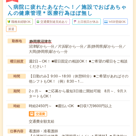
＼病院に疲れたあなたへ！／施設でおばあちゃ
んの健康管理＊医療行為ほぼ無し
職種未経験OK
交通費別途支給あり
土日祝日が休み
WEB登録OK
派遣
静岡県沼津市
勤務地
沼津駅から---分／片浜駅から---分／原(静岡県)駅から---分／
大岡(静岡県)駅から---分
週2日～OK！ ■曜日固定の相談OK！ ■ご希望の曜日をご相談
曜日頻度
ください！
【日勤のみ】9:00～18:00（休憩60分）■ご希望があればその
時間
他シフトもOK！（例）8:30～1…
2ヶ月～ ■ご応募から最短3日後に開始可能 8月～、9月ス
期間
タートもOK！
時給2450円～ ■週払いOK ■日収1万9600円以上
時給
交通費
交通費全額支給
看護師・准看護師
仕事内容
【介護施設で健康・体調管理がメイン＊看護師】▼具体的に