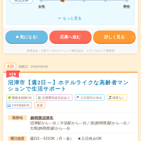
男女比率
女性
男性
もっと見る
気になる!
応募へ進む
詳しく見る
派遣会社
日研トータルソーシング株式会社 メディカルケア事業部
未読
掲載日
2026/08/06
NEW
沼津市【週2日～】ホテルライクな高齢者マン
ションで生活サポート
職種未経験OK
交通費別途支給あり
土日祝日が休み
残業なし
WEB登録OK
派遣
静岡県沼津市
勤務地
沼津駅から---分／片浜駅から---分／原(静岡県)駅から---分／
大岡(静岡県)駅から---分
週2日～5日OK（月～金） ★土日休みOK
曜日頻度