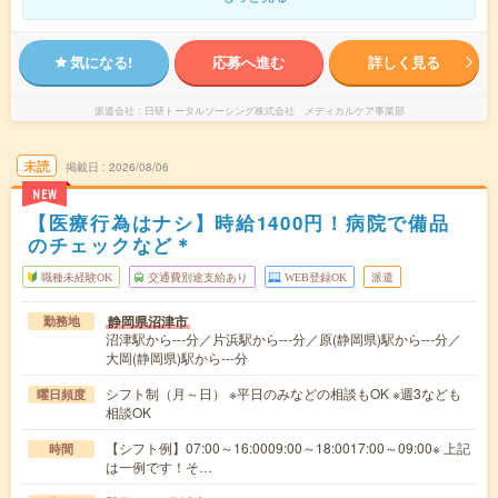
気になる!
応募へ進む
詳しく見る
派遣会社
日研トータルソーシング株式会社 メディカルケア事業部
未読
掲載日
2026/08/06
NEW
【医療行為はナシ】時給1400円！病院で備品
のチェックなど＊
職種未経験OK
交通費別途支給あり
WEB登録OK
派遣
静岡県沼津市
勤務地
沼津駅から---分／片浜駅から---分／原(静岡県)駅から---分／
大岡(静岡県)駅から---分
シフト制（月～日） ※平日のみなどの相談もOK ※週3なども
曜日頻度
相談OK
【シフト例】07:00～16:0009:00～18:0017:00～09:00※ 上記
時間
は一例です！そ…