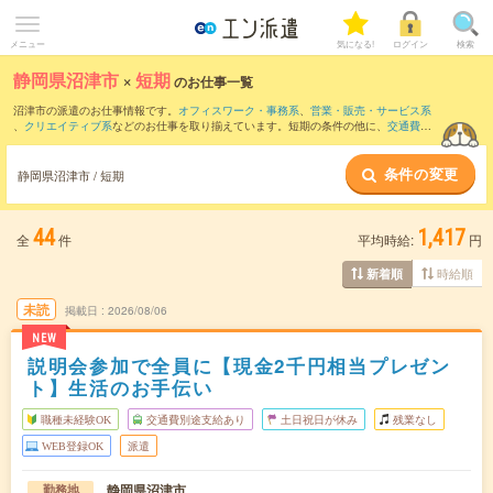
メニュー
気になる!
ログイン
検索
静岡県沼津市
×
短期
のお仕事一覧
沼津市の派遣のお仕事情報です。
オフィスワーク・事務系
、
営業・販売・サービス系
、
クリエイティブ系
などのお仕事を取り揃えています。短期の条件の他に、
交通費別
途支給あり
、
職種未経験OK
、
友だちと一緒の応募OK
などでもお探し頂けます。
条件の変更
静岡県沼津市 / 短期
44
1,417
全
件
平均時給:
円
時給順
新着順
未読
掲載日
2026/08/06
NEW
説明会参加で全員に【現金2千円相当プレゼン
ト】生活のお手伝い
職種未経験OK
交通費別途支給あり
土日祝日が休み
残業なし
WEB登録OK
派遣
静岡県沼津市
勤務地