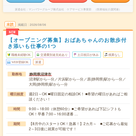
派遣会社
マンパワーグループ株式会社 ケアサービス事業部 （医療福祉介護関連）
未読
掲載日
2026/08/06
NEW
【オープニング募集】おばあちゃんのお散歩付
き添いも仕事の1つ
職種未経験OK
交通費別途支給あり
土日祝日が休み
残業なし
WEB登録OK
派遣
静岡県沼津市
勤務地
沼津駅から---分／片浜駅から---分／原(静岡県)駅から---分／
大岡(静岡県)駅から---分
週2日～OK ■曜日固定の相談OK！ ■希望の曜日があればご相
曜日頻度
談ください！
9:00～18:00（休憩60分）■ご希望があれば下記シフトも
時間
OK！早番 7:00～16:00遅番 …
【8月中のスタートOK！急募！】2カ月～ ■ご応募から最短
期間
2～3日後に就業が可能です！