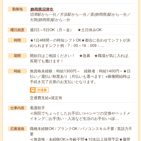
静岡県沼津市
勤務地
沼津駅から---分／片浜駅から---分／原(静岡県)駅から---分／
大岡(静岡県)駅から---分
週2日～5日OK（月～金） ★土日休みOK
曜日頻度
★1日4時間～の時短シフトOK★都合に合わせてシフトが決
時間
められますシフト例：7：00～16：009：…
開始日はご相談ください！ ★急募 ★職場が気に入れば、
期間
長期でも働けます！
無資格未経験：時給1300円～ 経験者：時給1400円～★日
時給
払い／週払い制度あり（月払いも選べます）※稼働開始時は
手続き完了次第のお支払いとなります。
交通費
交通費支給※規定有
看護助手
仕事内容
≪病院でちょっとしたお手伝い≫○シーツの交換やベッドメ
イキング〇お手洗い・入浴など生活のお手伝い○診…
職種未経験OK / ブランクOK / パソコンスキル不要 / 英語力不
応募資格
要
≪無資格・未経験OK≫年齢不問★10名以上採用予定★履歴