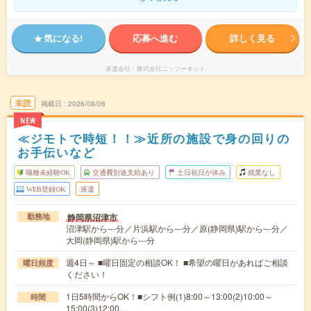
気になる!
応募へ進む
詳しく見る
派遣会社
株式会社ニッソーネット
未読
掲載日
2026/08/06
NEW
≪ジモトで時短！！≫近所の施設で身の回りの
お手伝いなど
職種未経験OK
交通費別途支給あり
土日祝日が休み
残業なし
WEB登録OK
派遣
静岡県沼津市
勤務地
沼津駅から---分／片浜駅から---分／原(静岡県)駅から---分／
大岡(静岡県)駅から---分
週4日～ ■曜日固定の相談OK！ ■希望の曜日があればご相談
曜日頻度
ください！
1日5時間からOK！■シフト例(1)8:00～13:00(2)10:00～
時間
15:00(3)12:00…