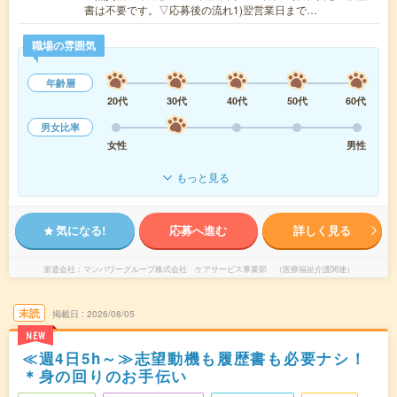
書は不要です。▽応募後の流れ1)翌営業日まで…
職場の雰囲気
年齢層
20代
30代
40代
50代
60代
男女比率
女性
男性
もっと見る
気になる!
応募へ進む
詳しく見る
派遣会社
マンパワーグループ株式会社 ケアサービス事業部 （医療福祉介護関連）
未読
掲載日
2026/08/05
NEW
≪週4日5h～≫志望動機も履歴書も必要ナシ！
＊身の回りのお手伝い