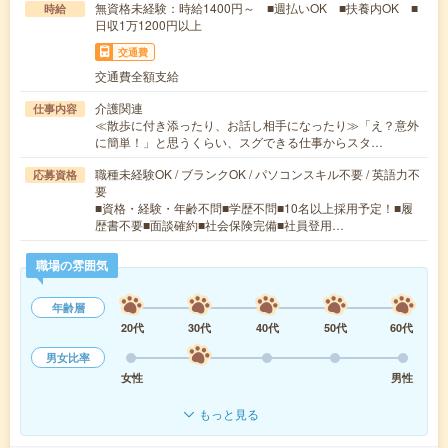
無資格未経験：時給1400円～ ■週払いOK ■扶養内OK ■
時給
日収1万1200円以上
交通費
交通費全額支給
介護関連
仕事内容
≪散歩に付き添ったり、お話し相手になったり≫「え？意外
に簡単！」と思うくらい、スグできる仕事からスタ…
職種未経験OK / ブランクOK / パソコンスキル不要 / 英語力不
応募資格
要
■資格・経験・年齢不問■学歴不問■10名以上採用予定！■履
歴書不要■面談確約■社会保険完備■社員登用…
職場の雰囲気
年齢層
20代
30代
40代
50代
60代
男女比率
女性
男性
もっと見る