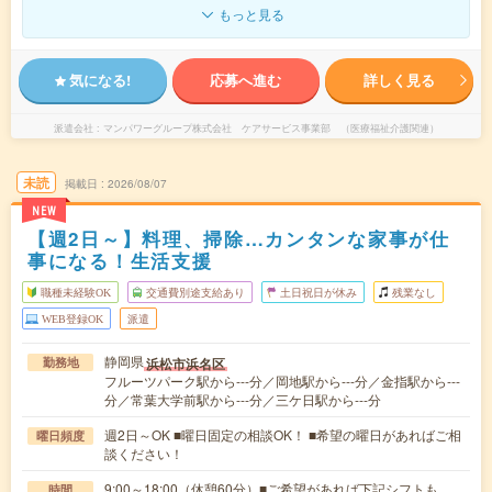
もっと見る
気になる!
応募へ進む
詳しく見る
派遣会社
マンパワーグループ株式会社 ケアサービス事業部 （医療福祉介護関連）
未読
掲載日
2026/08/07
NEW
【週2日～】料理、掃除…カンタンな家事が仕
事になる！生活支援
職種未経験OK
交通費別途支給あり
土日祝日が休み
残業なし
WEB登録OK
派遣
静岡県
浜松市浜名区
勤務地
フルーツパーク駅から---分／岡地駅から---分／金指駅から---
分／常葉大学前駅から---分／三ケ日駅から---分
週2日～OK ■曜日固定の相談OK！ ■希望の曜日があればご相
曜日頻度
談ください！
9:00～18:00（休憩60分）■ご希望があれば下記シフトも
時間