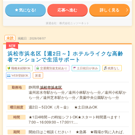
気になる!
応募へ進む
詳しく見る
派遣会社
株式会社ニッソーネット
未読
掲載日
2026/08/07
NEW
浜松市浜名区【週2日～】ホテルライクな高齢
者マンションで生活サポート
職種未経験OK
交通費別途支給あり
土日祝日が休み
残業なし
WEB登録OK
派遣
静岡県
浜松市浜名区
勤務地
遠州岩水寺駅から---分／遠州小林駅から---分／遠州小松駅か
ら---分／遠州芝本駅から---分／美薗中央公園駅から---分
週2日～5日OK（月～金） ★土日休みOK
曜日頻度
★1日4時間～の時短シフトOK★スタート時間選べます！
時間
7:00～16:009:00～17:0011:…
開始日はご相談ください！ ★急募 ★職場が気に入れば、
期間