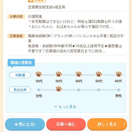
交通費全額支給※規定有
介護関連
仕事内容
＊在宅勤務はできないけれど、時短も週2日勤務も叶う介護
＊おじいちゃん、おばあちゃんが暮らす施設での生…
職種未経験OK / ブランクOK / パソコンスキル不要 / 英語力不
応募資格
要
無資格・未経験OK年齢不問★10名以上採用予定★履歴書は
不要です▽応募後の流れ1)翌営業日までに担当…
職場の雰囲気
年齢層
20代
30代
40代
50代
60代
男女比率
女性
男性
もっと見る
気になる!
応募へ進む
詳しく見る