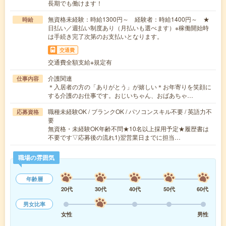
長期でも働けます！
無資格未経験：時給1300円～ 経験者：時給1400円～ ★
時給
日払い／週払い制度あり（月払いも選べます）※稼働開始時
は手続き完了次第のお支払いとなります。
交通費
交通費全額支給※規定有
介護関連
仕事内容
＊入居者の方の「ありがとう」が嬉しい＊お年寄りを笑顔に
する介護のお仕事です。おじいちゃん、おばあちゃ…
職種未経験OK / ブランクOK / パソコンスキル不要 / 英語力不
応募資格
要
無資格・未経験OK年齢不問★10名以上採用予定★履歴書は
不要です▽応募後の流れ1)翌営業日までに担当…
職場の雰囲気
年齢層
20代
30代
40代
50代
60代
男女比率
女性
男性