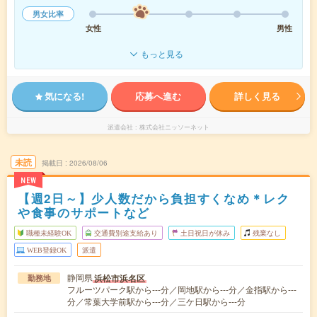
男女比率
女性
男性
もっと見る
気になる!
応募へ進む
詳しく見る
派遣会社
株式会社ニッソーネット
未読
掲載日
2026/08/06
NEW
【週2日～】少人数だから負担すくなめ＊レク
や食事のサポートなど
職種未経験OK
交通費別途支給あり
土日祝日が休み
残業なし
WEB登録OK
派遣
静岡県
浜松市浜名区
勤務地
フルーツパーク駅から---分／岡地駅から---分／金指駅から---
分／常葉大学前駅から---分／三ケ日駅から---分