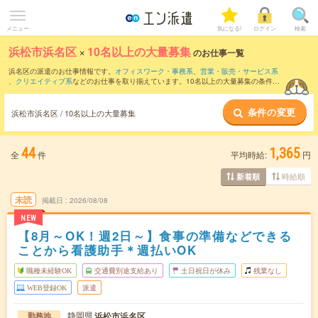
メニュー
気になる!
ログイン
検索
浜松市浜名区
×
10名以上の大量募集
のお仕事一覧
浜名区の派遣のお仕事情報です。
オフィスワーク・事務系
、
営業・販売・サービス系
、
クリエイティブ系
などのお仕事を取り揃えています。10名以上の大量募集の条件の
他に、
交通費別途支給あり
、
職種未経験OK
、
友だちと一緒の応募OK
などのこだわり
条件も取り揃えています。
条件の変更
浜松市浜名区 / 10名以上の大量募集
44
1,365
全
件
平均時給:
円
時給順
新着順
未読
掲載日
2026/08/08
NEW
【8月～OK！週2日～】食事の準備などできる
ことから看護助手＊週払いOK
職種未経験OK
交通費別途支給あり
土日祝日が休み
残業なし
WEB登録OK
派遣
静岡県
浜松市浜名区
勤務地