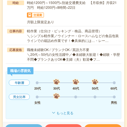
時給1200円～1500円+別途交通費支給 【月収例】月収21
時給
万円 時給1200円×8時間×22日
交通費
月額上限規定あり
軽作業（仕分け・ピッキング・検品、商品管理）
仕事内容
＼シンプル軽作業／ウインナー・ロースハムなどの食品包装
ラインでの箱詰め作業です！◆具体的には…・レー…
職種未経験OK / ブランクOK / 英語力不要
応募資格
＼20代～50代の女性活躍中／◆未経験大歓迎！◆経験・学歴
不問◆ブランクありOK◆主婦（夫）歓迎◆フ…
職場の雰囲気
年齢層
20代
30代
40代
50代
60代
男女比率
女性
男性
もっと見る