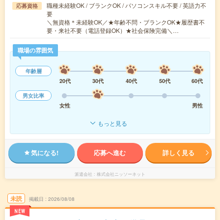
職種未経験OK / ブランクOK / パソコンスキル不要 / 英語力不
応募資格
要
＼無資格＊未経験OK／★年齢不問・ブランクOK★履歴書不
要・来社不要（電話登録OK）★社会保険完備＼…
職場の雰囲気
年齢層
20代
30代
40代
50代
60代
男女比率
女性
男性
もっと見る
気になる!
応募へ進む
詳しく見る
派遣会社
株式会社ニッソーネット
未読
掲載日
2026/08/08
NEW