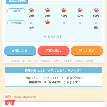
職場の雰囲気
年齢層
20代
30代
40代
50代
60代
男女比率
女性
男性
もっと見る
気になる!
応募へ進む
詳しく見る
派遣会社
マンパワーグループ株式会社 ケアサービス事業部 （医療福祉介護関連）
興味があったら「★気になる！」をタップ！
「気になる！」を押しておくと、派遣会社から
「面談確約」
や
「応募歓迎」
が届きます！
未読
掲載日
2026/08/08
NEW