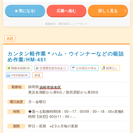
気になる!
応募へ進む
詳しく見る
派遣会社
株式会社ニッソーネット
未読
カンタン軽作業＊ハム・ウインナーなどの箱詰
め作業/HM-451
職種未経験OK
交通費別途支給あり
土日祝日が休み
残業なし
WEB登録OK
派遣
静岡県
浜松市浜名区
勤務地
奥浜名湖駅から車6分／新所原駅から車26分
月～金曜日
曜日頻度
◆選べる勤務時間08：00～17：00/09：00～18：00※実働8
時間
時間【休憩】60分11：00～…
即日～長期 ※2.3ヵ月毎の更新
期間