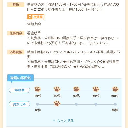
無資格の方：時給1400円～1750円 / 介護福祉士：時給1700
時給
円～2125円 / 初任者以上：時給1500円～1875円
交通費
全額支給
看護助手
仕事内容
＼無資格・未経験OKの看護助手／医療行為は一切行わない
ので未経験でも安心！▽具体的には…・リネンやシ…
職種未経験OK / ブランクOK / パソコンスキル不要 / 英語力不
応募資格
要
＼無資格＊未経験OK／★年齢不問・ブランクOK★履歴書不
要・来社不要（電話登録OK）★社会保険完備＼…
職場の雰囲気
年齢層
20代
30代
40代
50代
60代
男女比率
女性
男性
もっと見る