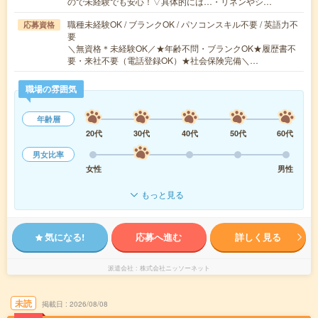
ので未経験でも安心！▽具体的には…・リネンやシ…
職種未経験OK / ブランクOK / パソコンスキル不要 / 英語力不
応募資格
要
＼無資格＊未経験OK／★年齢不問・ブランクOK★履歴書不
要・来社不要（電話登録OK）★社会保険完備＼…
職場の雰囲気
年齢層
20代
30代
40代
50代
60代
男女比率
女性
男性
もっと見る
気になる!
応募へ進む
詳しく見る
派遣会社
株式会社ニッソーネット
未読
掲載日
2026/08/08