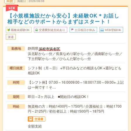
未読
掲載日
2026/08/08
NEW
【小規模施設だから安心】未経験OK＊お話し
相手などのサポートからまずはスタート！
職種未経験OK
交通費別途支給あり
土日祝日が休み
WEB登録OK
派遣
静岡県
浜松市浜名区
勤務地
浜北駅から---分／長泉なめり駅から---分／函南駅から---分／
下土狩駅から---分／ひらんだ駅から---分
シフト制（月～日） ※平日のみなどの相談もOK ※週3なども
曜日頻度
相談OK
【シフト例】07:00～16:0009:00～18:0017:00～09:00※ 上記
時間
は一例です！そ…
即日～2ヶ月以上 ■開始日の相談OK！
期間
無資格の方：時給1400円～1750円 / 介護福祉士：時給1700
時給
円～2125円 / 初任者以上：時給1500円～1875円
交通費
全額支給