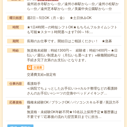
遠州岩水寺駅から---分／遠州小林駅から---分／遠州小松駅か
ら---分／遠州芝本駅から---分／美薗中央公園駅から---分
週2日～5日OK（月～金） ★土日休みOK
曜日頻度
★1日4時間～の時短シフトOK★もちろんフルタイムシフト
時間
も可能★スタート時間選べます7:00～16:…
長期のお仕事です。開始日はご相談ください！ ★急募
期間
無資格未経験：時給1300円～ 経験者：時給1400円～★日
時給
払い／週払い制度あり（月払いも選べます）※稼働開始時は
手続き完了次第のお支払いとなります。
交通費
交通費支給※規定有
看護助手
仕事内容
≪病院でちょっとしたお手伝い≫○カルテ整理などの看護師
さんのお手伝い○シーツの交換やベッドメイキング…
職種未経験OK / ブランクOK / パソコンスキル不要 / 英語力不
応募資格
要
無資格・未経験OK年齢不問★10名以上採用予定★履歴書は
不要です▽応募後の流れ1)翌営業日までに担当…