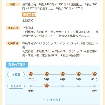
無資格の方：時給1400円～1750円 / 介護福祉士：時給1700
時給
円～2125円 / 初任者以上：時給1500円～1875円
交通費
全額支給
介護関連
仕事内容
／利用者の方の日常生活をサポート！＼▽具体的には…・買
い物や散歩に付き添ったり・折り紙や体操などのレ…
職種未経験OK / ブランクOK / パソコンスキル不要 / 英語力不
応募資格
要
＼無資格＊未経験OK／★年齢不問・ブランクOK★履歴書不
要・来社不要（電話登録OK）★社会保険完備＼…
職場の雰囲気
年齢層
20代
30代
40代
50代
60代
男女比率
女性
男性
もっと見る