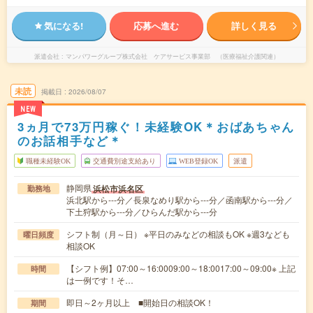
気になる!
応募へ進む
詳しく見る
派遣会社
マンパワーグループ株式会社 ケアサービス事業部 （医療福祉介護関連）
未読
掲載日
2026/08/07
NEW
3ヵ月で73万円稼ぐ！未経験OK＊おばあちゃん
のお話相手など＊
職種未経験OK
交通費別途支給あり
WEB登録OK
派遣
静岡県
浜松市浜名区
勤務地
浜北駅から---分／長泉なめり駅から---分／函南駅から---分／
下土狩駅から---分／ひらんだ駅から---分
シフト制（月～日） ※平日のみなどの相談もOK ※週3なども
曜日頻度
相談OK
【シフト例】07:00～16:0009:00～18:0017:00～09:00※ 上記
時間
は一例です！そ…
即日～2ヶ月以上 ■開始日の相談OK！
期間