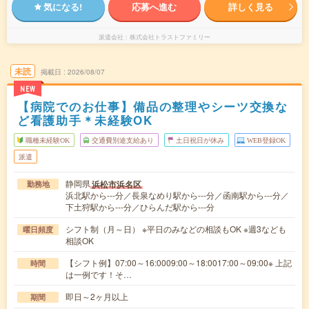
気になる!
応募へ進む
詳しく見る
派遣会社
株式会社トラストファミリー
未読
掲載日
2026/08/07
NEW
【病院でのお仕事】備品の整理やシーツ交換な
ど看護助手＊未経験OK
職種未経験OK
交通費別途支給あり
土日祝日が休み
WEB登録OK
派遣
静岡県
浜松市浜名区
勤務地
浜北駅から---分／長泉なめり駅から---分／函南駅から---分／
下土狩駅から---分／ひらんだ駅から---分
シフト制（月～日） ※平日のみなどの相談もOK ※週3なども
曜日頻度
相談OK
【シフト例】07:00～16:0009:00～18:0017:00～09:00※ 上記
時間
は一例です！そ…
即日～2ヶ月以上
期間