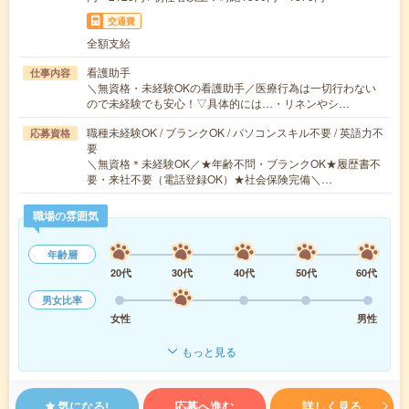
交通費
全額支給
看護助手
仕事内容
＼無資格・未経験OKの看護助手／医療行為は一切行わない
ので未経験でも安心！▽具体的には…・リネンやシ…
職種未経験OK / ブランクOK / パソコンスキル不要 / 英語力不
応募資格
要
＼無資格＊未経験OK／★年齢不問・ブランクOK★履歴書不
要・来社不要（電話登録OK）★社会保険完備＼…
職場の雰囲気
年齢層
20代
30代
40代
50代
60代
男女比率
女性
男性
もっと見る
気になる!
応募へ進む
詳しく見る