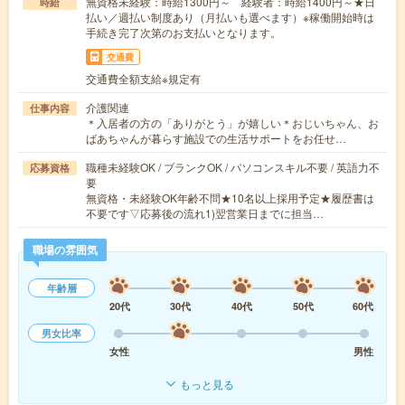
無資格未経験：時給1300円～ 経験者：時給1400円～★日
時給
払い／週払い制度あり（月払いも選べます）※稼働開始時は
手続き完了次第のお支払いとなります。
交通費
交通費全額支給※規定有
介護関連
仕事内容
＊入居者の方の「ありがとう」が嬉しい＊おじいちゃん、お
ばあちゃんが暮らす施設での生活サポートをお任せ…
職種未経験OK / ブランクOK / パソコンスキル不要 / 英語力不
応募資格
要
無資格・未経験OK年齢不問★10名以上採用予定★履歴書は
不要です▽応募後の流れ1)翌営業日までに担当…
職場の雰囲気
年齢層
20代
30代
40代
50代
60代
男女比率
女性
男性
もっと見る