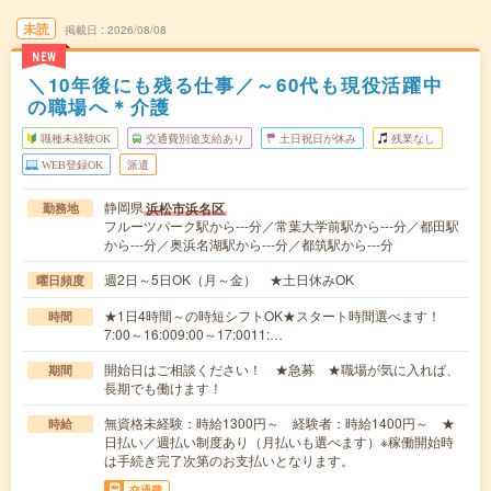
未読
掲載日
2026/08/08
NEW
＼10年後にも残る仕事／～60代も現役活躍中
の職場へ＊介護
職種未経験OK
交通費別途支給あり
土日祝日が休み
残業なし
WEB登録OK
派遣
静岡県
浜松市浜名区
勤務地
フルーツパーク駅から---分／常葉大学前駅から---分／都田駅
から---分／奥浜名湖駅から---分／都筑駅から---分
週2日～5日OK（月～金） ★土日休みOK
曜日頻度
★1日4時間～の時短シフトOK★スタート時間選べます！
時間
7:00～16:009:00～17:0011:…
開始日はご相談ください！ ★急募 ★職場が気に入れば、
期間
長期でも働けます！
無資格未経験：時給1300円～ 経験者：時給1400円～ ★
時給
日払い／週払い制度あり（月払いも選べます）※稼働開始時
は手続き完了次第のお支払いとなります。
交通費