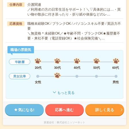
介護関連
仕事内容
／利用者の方の日常生活をサポート！＼▽具体的には…・買
い物や散歩に付き添ったり・折り紙や体操などのレ…
職種未経験OK / ブランクOK / パソコンスキル不要 / 英語力不
応募資格
要
＼無資格＊未経験OK／★年齢不問・ブランクOK★履歴書不
要・来社不要（電話登録OK）★社会保険完備＼…
職場の雰囲気
年齢層
20代
30代
40代
50代
60代
男女比率
女性
男性
もっと見る
気になる!
応募へ進む
詳しく見る
派遣会社
株式会社ニッソーネット