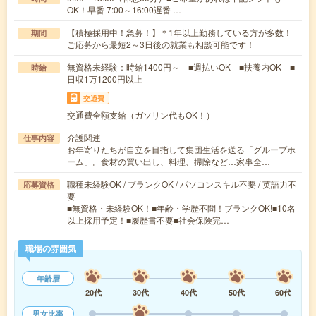
OK！早番 7:00～16:00遅番 …
【積極採用中！急募！】＊1年以上勤務している方が多数！
期間
ご応募から最短2～3日後の就業も相談可能です！
無資格未経験：時給1400円～ ■週払いOK ■扶養内OK ■
時給
日収1万1200円以上
交通費
交通費全額支給（ガソリン代もOK！）
介護関連
仕事内容
お年寄りたちが自立を目指して集団生活を送る「グループホ
ーム」。食材の買い出し、料理、掃除など…家事全…
職種未経験OK / ブランクOK / パソコンスキル不要 / 英語力不
応募資格
要
■無資格・未経験OK！■年齢・学歴不問！ブランクOK!■10名
以上採用予定！■履歴書不要■社会保険完…
職場の雰囲気
年齢層
20代
30代
40代
50代
60代
男女比率