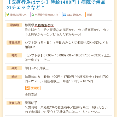
【医療行為はナシ】時給1400円！病院で備品
のチェックなど＊
職種未経験OK
交通費別途支給あり
WEB登録OK
派遣
静岡県
浜松市浜名区
勤務地
浜北駅から---分／長泉なめり駅から---分／函南駅から---分／
下土狩駅から---分／ひらんだ駅から---分
シフト制（月～日） ※平日のみなどの相談もOK ※週3なども
曜日頻度
相談OK
【シフト例】07:00～16:0009:00～18:0017:00～09:00※ 上記
時間
は一例です！そ…
即日～2ヶ月以上
期間
無資格の方：時給1400円～1750円 / 介護福祉士：時給1700
時給
円～2125円 / 初任者以上：時給1500円～1875円
交通費
全額支給
看護助手
仕事内容
＼無資格・未経験OKの看護助手／医療行為は一切行わない
ので未経験でも安心！▽具体的には…・リネンやシ…