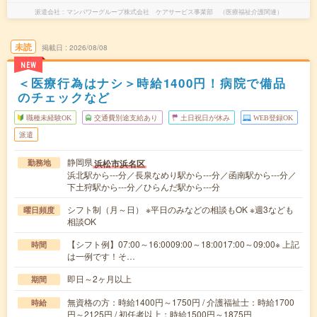
派遣会社
マンパワーグループ株式会社 ケアサービス事業部 （医療福祉介護関連）
未読
掲載日
2026/08/08
NEW
＜医療行為はナシ＞時給1400円！病院で備品
のチェックなど
職種未経験OK
交通費別途支給あり
土日祝日が休み
WEB登録OK
派遣
静岡県
浜松市浜名区
勤務地
浜北駅から---分／長泉なめり駅から---分／函南駅から---分／
下土狩駅から---分／ひらんだ駅から---分
シフト制（月～日） ※平日のみなどの相談もOK ※週3なども
曜日頻度
相談OK
【シフト例】07:00～16:0009:00～18:0017:00～09:00※ 上記
時間
は一例です！そ…
即日～2ヶ月以上
期間
無資格の方：時給1400円～1750円 / 介護福祉士：時給1700
時給
円～2125円 / 初任者以上：時給1500円～1875円