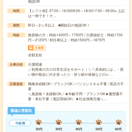
相談OK
【シフト例】07:00～16:0009:00～18:0017:00～09:00※ 上記
時間
は一例です！そ…
即日～2ヶ月以上 ■開始日の相談OK！
期間
無資格の方：時給1400円～1750円 / 介護福祉士：時給1700
時給
円～2125円 / 初任者以上：時給1500円～1875円
交通費
全額支給
介護関連
仕事内容
／利用者の方の日常生活をサポート！＼▽具体的には…・買
い物や散歩に付き添ったり・折り紙や体操などのレ…
職種未経験OK / ブランクOK / パソコンスキル不要 / 英語力不
応募資格
要
＼無資格＊未経験OK／★年齢不問・ブランクOK★履歴書不
要・来社不要（電話登録OK）★社会保険完備＼…
職場の雰囲気
年齢層
20代
30代
40代
50代
60代