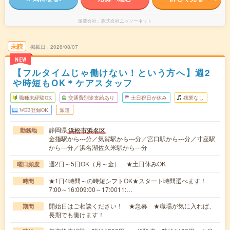
派遣会社
株式会社ニッソーネット
未読
掲載日
2026/08/07
NEW
【フルタイムじゃ働けない！という方へ】週2
や時短もOK＊ケアスタッフ
職種未経験OK
交通費別途支給あり
土日祝日が休み
残業なし
WEB登録OK
派遣
静岡県
浜松市浜名区
勤務地
金指駅から---分／気賀駅から---分／宮口駅から---分／寸座駅
から---分／浜名湖佐久米駅から---分
週2日～5日OK（月～金） ★土日休みOK
曜日頻度
★1日4時間～の時短シフトOK★スタート時間選べます！
時間
7:00～16:009:00～17:0011:…
開始日はご相談ください！ ★急募 ★職場が気に入れば、
期間
長期でも働けます！