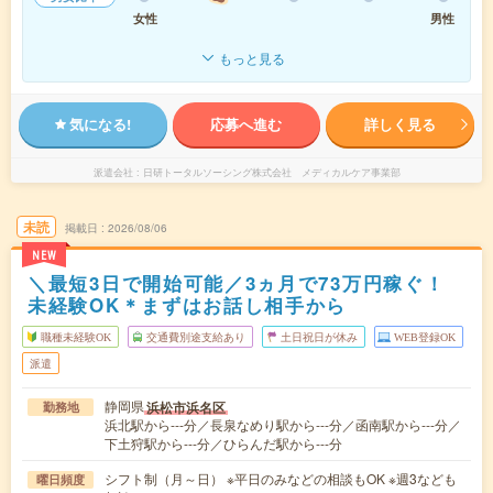
女性
男性
もっと見る
気になる!
応募へ進む
詳しく見る
派遣会社
日研トータルソーシング株式会社 メディカルケア事業部
未読
掲載日
2026/08/06
NEW
＼最短3日で開始可能／3ヵ月で73万円稼ぐ！
未経験OK＊まずはお話し相手から
職種未経験OK
交通費別途支給あり
土日祝日が休み
WEB登録OK
派遣
静岡県
浜松市浜名区
勤務地
浜北駅から---分／長泉なめり駅から---分／函南駅から---分／
下土狩駅から---分／ひらんだ駅から---分
シフト制（月～日） ※平日のみなどの相談もOK ※週3なども
曜日頻度