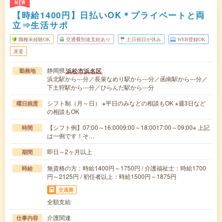
NEW
【時給1400円】日払いOK＊プライベートと両
立⇒生活サポ
職種未経験OK
交通費別途支給あり
土日祝日が休み
WEB登録OK
派遣
静岡県
浜松市浜名区
勤務地
浜北駅から---分／長泉なめり駅から---分／函南駅から---分／
下土狩駅から---分／ひらんだ駅から---分
シフト制（月～日） ※平日のみなどの相談もOK ※週3日など
曜日頻度
の相談もOK
【シフト例】07:00～16:0009:00～18:0017:00～09:00※ 上記
時間
は一例です！そ…
即日～2ヶ月以上
期間
無資格の方：時給1400円～1750円 / 介護福祉士：時給1700
時給
円～2125円 / 初任者以上：時給1500円～1875円
交通費
全額支給
介護関連
仕事内容