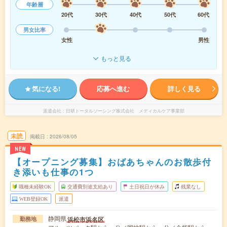
年齢層
20代
30代
40代
50代
60代
男女比率
女性
男性
もっと見る
気になる!
応募へ進む
詳しく見る
派遣会社
日研トータルソーシング株式会社 メディカルケア事業部
未読
掲載日
2026/08/05
NEW
【オープニング募集】おばあちゃんのお散歩付
き添いも仕事の1つ
職種未経験OK
交通費別途支給あり
土日祝日が休み
残業なし
WEB登録OK
派遣
静岡県
浜松市浜名区
勤務地