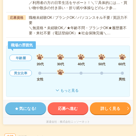
／利用者の方の日常生活をサポート！＼▽具体的には…・買
い物や散歩の付き添い・折り紙や体操などのレク参…
職種未経験OK / ブランクOK / パソコンスキル不要 / 英語力不
応募資格
要
＼無資格＊未経験OK／★年齢不問・ブランクOK★履歴書不
要・来社不要（電話登録OK）★社会保険完備＼…
職場の雰囲気
年齢層
20代
30代
40代
50代
60代
男女比率
女性
男性
もっと見る
気になる!
応募へ進む
詳しく見る
派遣会社
株式会社ニッソーネット