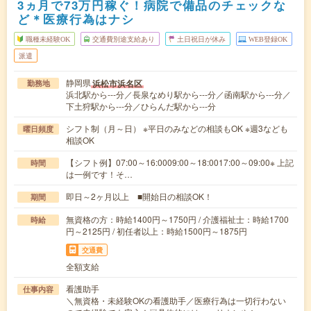
3ヵ月で73万円稼ぐ！病院で備品のチェックな
ど＊医療行為はナシ
職種未経験OK
交通費別途支給あり
土日祝日が休み
WEB登録OK
派遣
静岡県
浜松市浜名区
勤務地
浜北駅から---分／長泉なめり駅から---分／函南駅から---分／
下土狩駅から---分／ひらんだ駅から---分
シフト制（月～日） ※平日のみなどの相談もOK ※週3なども
曜日頻度
相談OK
【シフト例】07:00～16:0009:00～18:0017:00～09:00※ 上記
時間
は一例です！そ…
即日～2ヶ月以上 ■開始日の相談OK！
期間
無資格の方：時給1400円～1750円 / 介護福祉士：時給1700
時給
円～2125円 / 初任者以上：時給1500円～1875円
交通費
全額支給
看護助手
仕事内容
＼無資格・未経験OKの看護助手／医療行為は一切行わない