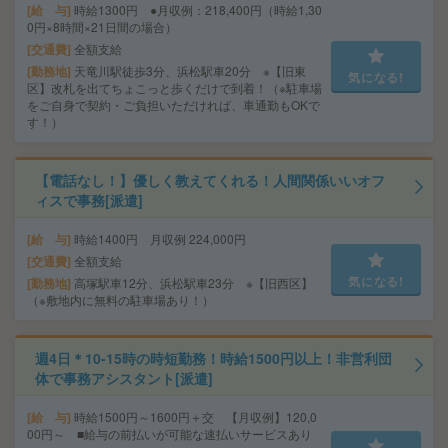
給 与
時給1300円 ●月収例：218,400円（時給1,30
0円×8時間×21日間の場合）
交通費
全額支給
勤務地
天竜川駅徒歩3分、浜松駅車20分 ※【旧東
気になる!
区】改札を出てちょこっと歩くだけで到着！（※駐車場
をご自身で契約・ご負担いただければ、車通勤もOKで
す！）
【電話なし！】優しく教えてくれる！人間関係いいオフ
ィスで事務[派遣]
給 与
時給1400円 月収例 224,000円
交通費
全額支給
気になる!
勤務地
高塚駅車12分、浜松駅車23分 ※【旧西区】
（※敷地内に無料の駐車場あり！）
週4日＊10-15時の時短勤務！時給1500円以上！非営利団
体で事務アシスタント[派遣]
給 与
時給1500円～1600円＋交 【月収例】120,0
00円～ ■給与の前払いが可能な速払いサービスあり