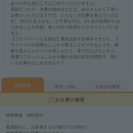
ありの方も安心してはじめていただけますよ。
用語だったり、仕事の進め方などは、みなさんから丁寧に
お教えいただけますので、ムリなくお仕事を覚えていけま
す。“自分に合うかな…”と不安な方は、2ヶ月の短期からは
じめることも可能。多くの方が短期からスタートしていま
すよ。
【プライベートとも両立】週末は必ずお休みですから、プ
ライベートの時間もしっかり取ることができるんです。家
族や友人とレジャーを楽しんだり、家でのんびりしたり…
毎週リフレッシュしながら働ける安心安定の環境で、新し
いお仕事をはじめませんか？
募集情報
選考・登録
派遣会社概要
お仕事の概要
医療事務・病院受付
／
看護師さん、お医者さんの“縁の下の力持ち”
医療事務のお仕事になります！