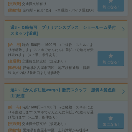
交通費
交通費支給有り
気になる!
勤務地
金指駅～徒歩12分 ※車通勤・バイク通勤OK
週3～＆時短可 ブリリアンスプラス ショールーム受付
スタッフ[派遣]
給 与
時給1500円～1600円 ※ご経験・スキルによ
り考慮致します スマホでかんたんに前払いで給与が受
け取れます（※上限、条件あり）
交通費
交通費全額支給（規定あり）
気になる!
勤務地
愛知県名古屋市西区 地下鉄桜通線・鶴舞
線 丸の内駅 8番出口より徒歩8分
週4～【かんざし屋wargo】販売スタッフ 服装＆髪色自
由[派遣]
給 与
時給1600円～1700円 ※ご経験・スキルによ
り考慮致します スマホでかんたんに前払いで給与が受
け取れます（※上限、条件あり）
交通費
交通費全額支給（規定あり）
気になる!
勤務地
愛知県名古屋市中区 上前津駅から徒歩4