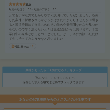
5.0
対応の迅速さ
5.0
対応の丁寧さ
5.0
とても丁寧な方でわかりやすく説明していただけました。応募
した案件に採用されるかどうかはまだわからりませんが60過ぎ
ると派遣登録はできるもののその先の企業側側なかなか見つか
らないので早く決めたいときは派遣登録からは焦ります。３営
業日中の返事となるとのことでした。が、丁寧にお話いただけ
て少し待ってみようかなと思いました
役に立った！
5
興味があったら「★気になる！」をタップ！
「気になる！」を押しておくと、
保存した求人を
後でまとめてチェック
できます！
あなたの閲覧履歴からのオススメのお仕事です