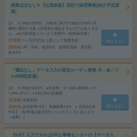
残業ほぼなし▼【社員前提】浜松で経理事務[紹介予定派
遣]
給 与
時給1530円 月収例 24万円 時給1530円×実
働8h×週5日×4週 ※月収例を保証するものではありませ
ん。※給与即受取りサービス利用可（利用条件有）
交通費
1ヶ月3万円を上限として実費支給
気になる!
勤務地
JR 浜松 徒歩8分 遠州鉄道線 新浜松
徒歩6分
「電話なし」データ入力の固定ルーチン業務 月～金／フ
ル8時間[派遣]
給 与
時給1430円 ●月収例：￥1,430×8時間＝￥1
1,440×21日＝￥240,240+交通費
交通費
全額支給
気になる!
勤務地
浜松駅車15分、高塚駅車10分 ※【旧浜松市
中区】（駐車場は徒歩3分くらいのところにあります
（無料））
【9月】入力できればOKな事務センターの【データ入