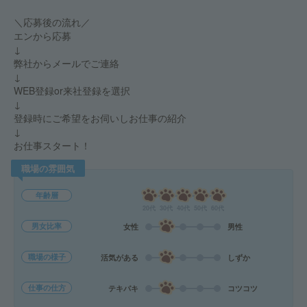
＼応募後の流れ／
エンから応募
↓
弊社からメールでご連絡
↓
WEB登録or来社登録を選択
↓
登録時にご希望をお伺いしお仕事の紹介
↓
お仕事スタート！
職場の雰囲気
年齢層
20代
30代
40代
50代
60代
男女比率
女性
男性
職場の様子
活気がある
しずか
仕事の仕方
テキパキ
コツコツ