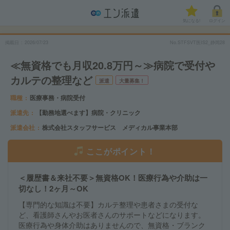
気になる!
ログイン
掲載日
2026/07/23
No.STFSVT医IS2_静岡28
≪無資格でも月収20.8万円～≫病院で受付や
カルテの整理など
派遣
大量募集！
職種
医療事務・病院受付
派遣先
【勤務地選べます】病院・クリニック
派遣会社
株式会社スタッフサービス メディカル事業本部
ここがポイント！
＜履歴書＆来社不要＞無資格OK！医療行為や介助は一
切なし！2ヶ月～OK
【専門的な知識は不要】カルテ整理や患者さまの受付な
ど、看護師さんやお医者さんのサポートなどになります。
医療行為や身体介助はありませんので、無資格・ブランク