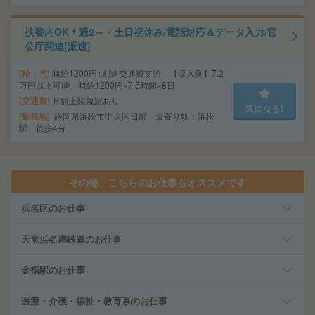
扶養内OK＊週2～・土日祝休み/電話対応＆データ入力/官
公庁関連[派遣]
給 与
時給1200円+別途交通費支給 【収入例】7.2
万円以上可能 時給1200円×7.5時間×8日
交通費
月額上限規定あり
気になる!
勤務地
静岡県浜松市中央区田町 最寄り駅：浜松
駅 徒歩4分
その他、こちらのお仕事もオススメです
浜名区のお仕事
天竜浜名湖鉄道のお仕事
金指駅のお仕事
医療・介護・福祉・教育系のお仕事