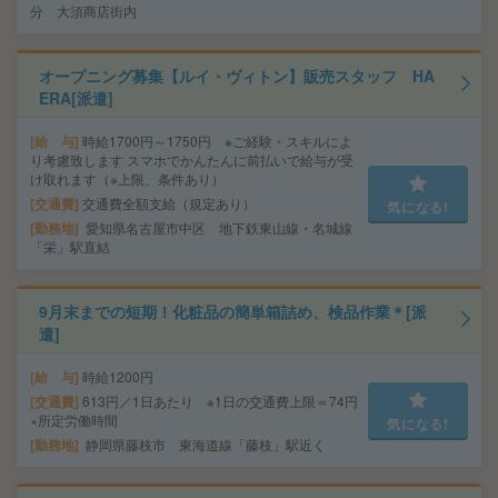
分 大須商店街内
オープニング募集【ルイ・ヴィトン】販売スタッフ HA
ERA[派遣]
給 与
時給1700円～1750円 ※ご経験・スキルによ
り考慮致します スマホでかんたんに前払いで給与が受
け取れます（※上限、条件あり）
交通費
交通費全額支給（規定あり）
気になる!
勤務地
愛知県名古屋市中区 地下鉄東山線・名城線
「栄」駅直結
9月末までの短期！化粧品の簡単箱詰め、検品作業＊[派
遣]
給 与
時給1200円
交通費
613円／1日あたり ※1日の交通費上限＝74円
×所定労働時間
気になる!
勤務地
静岡県藤枝市 東海道線「藤枝」駅近く