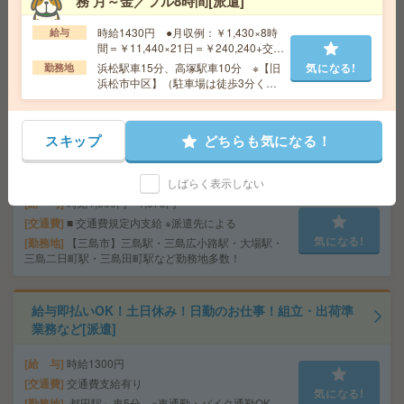
務 月～金／フル8時間[派遣]
座り仕事！給与即払いOK！高時給！土日休み！運搬作業
[派遣]
時給1430円 ●月収例：￥1,430×8時
給与
間＝￥11,440×21日＝￥240,240+交通
給 与
時給1400円
費
浜松駅車15分、高塚駅車10分 ※【旧
気になる!
勤務地
交通費
交通費支給有り
浜松市中区】（駐車場は徒歩3分くら
気になる!
勤務地
浜松駅～車19分 ※車通勤・バイク通勤OK
いのところにあります（無料））
スキップ
どちらも気になる！
《単発1日OK！日払い可》＊DMのモクモクシール貼り
[派遣]
しばらく表示しない
給 与
時給1,500円～1,875円
交通費
■ 交通費規定内支給 ※派遣先による
気になる!
勤務地
【三島市】三島駅・三島広小路駅・大場駅・
三島二日町駅・三島田町駅など勤務地多数！
給与即払いOK！土日休み！日勤のお仕事！組立・出荷準
業務など[派遣]
給 与
時給1300円
交通費
交通費支給有り
気になる!
勤務地
都田駅～車5分 ※車通勤・バイク通勤OK