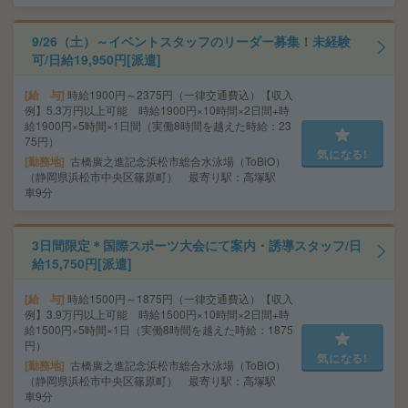
9/26（土）～イベントスタッフのリーダー募集！未経験
可/日給19,950円[派遣]
給 与
時給1900円～2375円（一律交通費込）【収入
例】5.3万円以上可能 時給1900円×10時間×2日間+時
給1900円×5時間×1日間（実働8時間を越えた時給：23
75円）
気になる!
勤務地
古橋廣之進記念浜松市総合水泳場（ToBiO）
（静岡県浜松市中央区篠原町） 最寄り駅：高塚駅
車9分
3日間限定＊国際スポーツ大会にて案内・誘導スタッフ/日
給15,750円[派遣]
給 与
時給1500円～1875円（一律交通費込）【収入
例】3.9万円以上可能 時給1500円×10時間×2日間+時
給1500円×5時間×1日（実働8時間を越えた時給：1875
円）
気になる!
勤務地
古橋廣之進記念浜松市総合水泳場（ToBiO）
（静岡県浜松市中央区篠原町） 最寄り駅：高塚駅
車9分