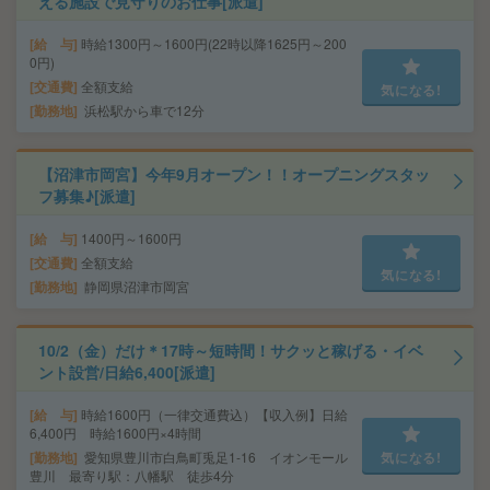
える施設で見守りのお仕事[派遣]
給 与
時給1300円～1600円(22時以降1625円～200
0円)
交通費
全額支給
気になる!
勤務地
浜松駅から車で12分
【沼津市岡宮】今年9月オープン！！オープニングスタッ
フ募集♪[派遣]
給 与
1400円～1600円
交通費
全額支給
気になる!
勤務地
静岡県沼津市岡宮
10/2（金）だけ＊17時～短時間！サクッと稼げる・イベ
ント設営/日給6,400[派遣]
給 与
時給1600円（一律交通費込）【収入例】日給
6,400円 時給1600円×4時間
勤務地
愛知県豊川市白鳥町兎足1-16 イオンモール
気になる!
豊川 最寄り駅：八幡駅 徒歩4分