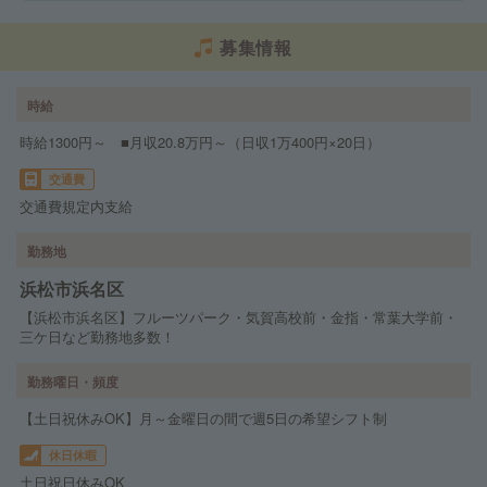
募集情報
時給
時給1300円～ ■月収20.8万円～（日収1万400円×20日）
交通費
交通費規定内支給
勤務地
浜松市浜名区
【浜松市浜名区】フルーツパーク・気賀高校前・金指・常葉大学前・
三ケ日など勤務地多数！
勤務曜日・頻度
【土日祝休みOK】月～金曜日の間で週5日の希望シフト制
休日休暇
土日祝日休みOK