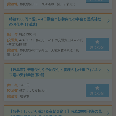
勤務地
静岡県掛川市 東海道線「掛川」駅近く
時給1300円＊週3～4日勤務＊扶養内での事務と営業補助
のお仕事！[派遣]
給 与
時給1300円
交通費
474円／1日あたり ※1日の交通費上限＝79円
×所定労働時間
気になる!
勤務地
静岡県浜松市浜名区 天竜浜名湖鉄道「気
賀」駅近く
【岐阜市】来場受付や予約受付・管理のお仕事です/ゴル
フ場の受付業務[派遣]
給 与
1300円
交通費
規定により支給あり
気になる!
勤務地
岐阜市
【急募！しっかり稼げる夜勤専従！】時給2000円/海の見