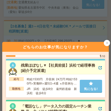
交通費
交通費支給あり
気になる!
勤務地
愛知県名古屋市中区 中央本線（東海） 金山
（愛知）駅徒歩6分
【2名募集】週3～4日在宅＊未経験OK＊メールで面接日
程調整[派遣]
給 与
時給1500円＋交 【月収例】296,250円～ ■
給与の前払いが可能な速払いサービスあり
どちらのお仕事が気になりますか？
交通費
交通費支給あり
気になる!
1
勤務地
愛知県名古屋市中村区 名古屋地下鉄東山
/10
線 名古屋駅徒歩1分、名鉄名古屋本線 名鉄名古屋駅徒
歩1分
残業ほぼなし▼【社員前提】浜松で経理事務
[紹介予定派遣]
＼来社不要／単発1日OK＊文房具の仕分け[派遣]
時給1530円 月収例 24万円 時給153
給与
0円×実働8h×週5日×4週 ※月収例を保
証するものではありません。※給与即
給 与
時給1,500円～1,875円
JR 浜松 徒歩8分 遠州鉄道線 新
気になる!
勤務地
受取りサービス利用可（利用条件有）
浜松 徒歩6分
勤務地
【三島市】三島駅・三島広小路駅・大場駅・
気になる!
三島二日町駅・三島田町駅など勤務地多数！
「電話なし」データ入力の固定ルーチン業