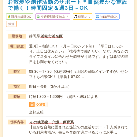
お散歩や創作活動のサポート＊自然豊かな施設
で働く！時間固定＆週3日～OK
職種未経験OK
交通費別途支給あり
残業なし
WEB登録OK
派遣
静岡県
浜松市浜名区
勤務地
週3日～相談OK！ （月～日のシフト制） 「平日はしっか
曜日頻度
り、土日は休みたい」「扶養内で働きたい」など、あなたの
ライフスタイルに合わせた調整が可能です。まずは希望の曜
日をお聞かせください。
08:30～17:30（休憩60分）※上記の日勤メインですが、他シ
時間
フトも相談OK！【早番】07:00…
即日～長期（3か月以上）
期間
時給1,300～1,600円 ※資格・経験による
時給
交通費
全額支給
その他医療・介護・保育系
仕事内容
【豊かな自然に囲まれた施設での生活サポート】入所されて
いる利用者様が、毎日を笑顔で過ごせるようにお手…