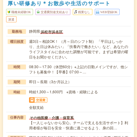
厚い研修あり＊お散歩や生活のサポート
職種未経験OK
交通費別途支給あり
残業なし
WEB登録OK
派遣
静岡県
浜松市浜名区
勤務地
週3日～相談OK！ （月～日のシフト制） 「平日はしっか
曜日頻度
り、土日は休みたい」「扶養内で働きたい」など、あなたの
ライフスタイルに合わせた調整が可能です。まずは希望の曜
日をお聞かせください。
08:30～17:30（休憩60分）※上記の日勤メインですが、他シ
時間
フトも募集中！【早番】07:00～…
即日～長期（3か月以上）
期間
時給1,300～1,600円 ※資格・経験による
時給
交通費
全額支給
その他医療・介護・保育系
仕事内容
【一人じゃないから安心。チームで支える生活サポート】利
用者様が毎日を安全・快適に過ごせるよう、身の回…