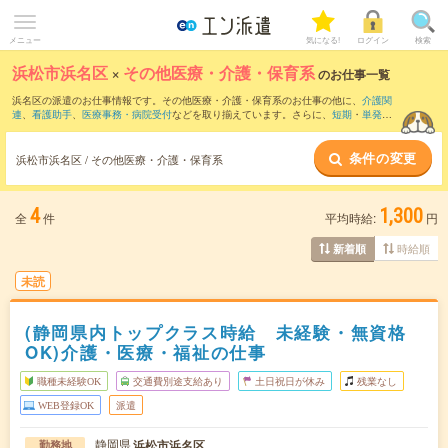
メニュー
気になる!
ログイン
検索
浜松市浜名区
×
その他医療・介護・保育系
のお仕事一覧
浜名区の派遣のお仕事情報です。その他医療・介護・保育系のお仕事の他に、
介護関
連
、
看護助手
、
医療事務・病院受付
などを取り揃えています。さらに、
短期
・
単発
な
どの期間や、
職種未経験OK
などのこだわり条件で絞り込んでいただけます。
条件の変更
浜松市浜名区 / その他医療・介護・保育系
4
1,300
全
件
平均時給:
円
時給順
新着順
未読
(静岡県内トップクラス時給 未経験・無資格
OK)介護・医療・福祉の仕事
職種未経験OK
交通費別途支給あり
土日祝日が休み
残業なし
WEB登録OK
派遣
静岡県
浜松市浜名区
勤務地