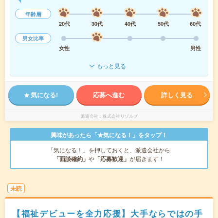
年齢層
20代
30代
40代
50代
60代
男女比率
女性
男性
もっと見る
気になる!
応募へ進む
詳しく見る
派遣会社
株式会社リゾルブ
興味があったら「★気になる！」をタップ！
「気になる！」を押しておくと、派遣会社から
「面談確約」
や
「応募歓迎」
が届きます！
未読
【福祉デビューを全力応援】大手ならではの手