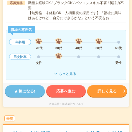
職種未経験OK / ブランクOK / パソコンスキル不要 / 英語力不
応募資格
要
【無資格・未経験OK！人柄重視の採用です】「福祉に興味
はあるけれど、自分にできるかな」という不安をお…
職場の雰囲気
年齢層
20代
30代
40代
50代
60代
男女比率
女性
男性
もっと見る
気になる!
応募へ進む
詳しく見る
派遣会社
株式会社リゾルブ
未読