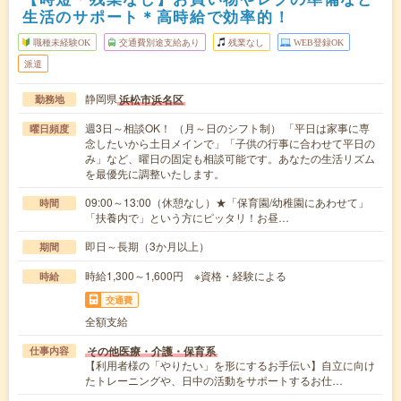
生活のサポート＊高時給で効率的！
職種未経験OK
交通費別途支給あり
残業なし
WEB登録OK
派遣
静岡県
浜松市浜名区
勤務地
週3日～相談OK！ （月～日のシフト制） 「平日は家事に専
曜日頻度
念したいから土日メインで」「子供の行事に合わせて平日の
み」など、曜日の固定も相談可能です。あなたの生活リズム
を最優先に調整いたします。
09:00～13:00（休憩なし）★「保育園/幼稚園にあわせて」
時間
「扶養内で」という方にピッタリ！お昼…
即日～長期（3か月以上）
期間
時給1,300～1,600円 ※資格・経験による
時給
交通費
全額支給
その他医療・介護・保育系
仕事内容
【利用者様の「やりたい」を形にするお手伝い】自立に向け
たトレーニングや、日中の活動をサポートするお仕…