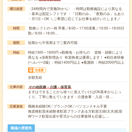
〈24時間内で実働3hから〉 ・時間は勤務施設により異なる
曜日頻度
・基本は固定シフトです ・「日勤のみ」「夜勤のみ」もあり
・月1日～OK ＼ご希望に応じてお仕事を紹介いたします／
勤務シフトの一例 早番／8:00～17:00遅番／10:00～19:00日
時間
勤／9:00～16:00…
短期から中長期までご案内可能
期間
時給1300～1600円 ※勤務地・お持ちの 資格・経験により
時給
異なる ※深夜割増あり 有資格者は優遇します！ ●初任者研修
(ヘルパー2級) ：時給1400円以上 ●看護師 ：時給2000円以上
交通費
全額支給
その他医療・介護・保育系
仕事内容
まずはできることから徐々に覚えていけばOK基本からじっ
くり、丁寧に教えていきます・介護食事・入浴・排…
職種未経験OK / ブランクOK / パソコンスキル不要
応募資格
無資格歓迎未経験者歓迎ブランクある方歓迎主婦(主夫)歓迎
Wワーク歓迎出産や育児からの仕事復帰も応援し…
職場の雰囲気