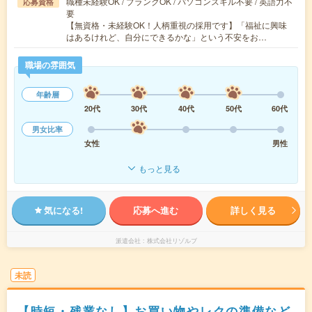
職種未経験OK / ブランクOK / パソコンスキル不要 / 英語力不
応募資格
要
【無資格・未経験OK！人柄重視の採用です】「福祉に興味
はあるけれど、自分にできるかな」という不安をお…
職場の雰囲気
年齢層
20代
30代
40代
50代
60代
男女比率
女性
男性
もっと見る
気になる!
応募へ進む
詳しく見る
派遣会社
株式会社リゾルブ
未読
【時短・残業なし】お買い物やレクの準備など