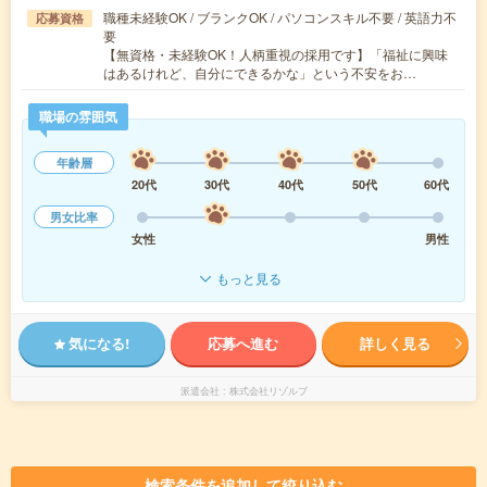
職種未経験OK / ブランクOK / パソコンスキル不要 / 英語力不
応募資格
要
【無資格・未経験OK！人柄重視の採用です】「福祉に興味
はあるけれど、自分にできるかな」という不安をお…
職場の雰囲気
年齢層
20代
30代
40代
50代
60代
男女比率
女性
男性
もっと見る
気になる!
応募へ進む
詳しく見る
派遣会社
株式会社リゾルブ
検索条件を追加して絞り込む