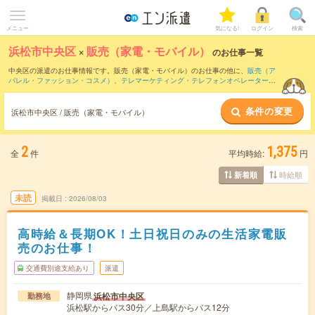
メニュー
気になる!
ログイン
検索
浜松市中央区
×
販売（家電・モバイル）
のお仕事一覧
中央区の派遣のお仕事情報です。販売（家電・モバイル）のお仕事の他に、
販売（ア
パレル・ファッション・コスメ）
、
テレマーケティング・テレフォンオペレーター・
コールセンター
、
窓口・ショールーム・カウンター受付
などを取り揃えています。さ
らに、
短期
・
単発
などの期間や、
職種未経験OK
などのこだわり条件で絞り込んでいた
条件の変更
だけます。職種辞典：
販売（家電・モバイル）のお仕事とは？とは？
浜松市中央区 / 販売（家電・モバイル）
2
1,375
全
件
平均時給:
円
時給順
新着順
未読
掲載日
2026/08/03
高時給＆長期OK！土日祝日のみの生活家電販
売のお仕事！
交通費別途支給あり
派遣
静岡県
浜松市中央区
勤務地
浜松駅からバス30分／上島駅からバス12分