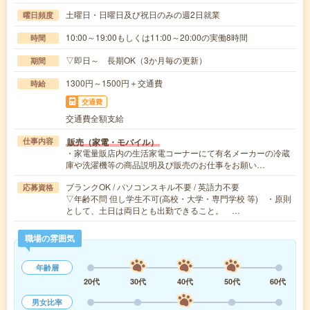
土曜日・日曜日及び祝日のみの週2日就業
曜日頻度
10:00～19:00もしくは11:00～20:00の実働8時間
時間
▽即日～ 長期OK（3か月毎の更新）
期間
1300円～1500円＋交通費
時給
交通費
交通費全額支給
販売（家電・モバイル）
仕事内容
・家電量販店内の生活家電コーナーにて有名メーカーの冷蔵
庫や洗濯機等の商品説明及び販売のお仕事をお願い…
ブランクOK / パソコンスキル不要 / 英語力不要
応募資格
▽年齢不問 但し学生不可(高校・大学・専門学校 等) ・原則
として、土日は両日とも出勤できること。 …
職場の雰囲気
年齢層
20代
30代
40代
50代
60代
男女比率