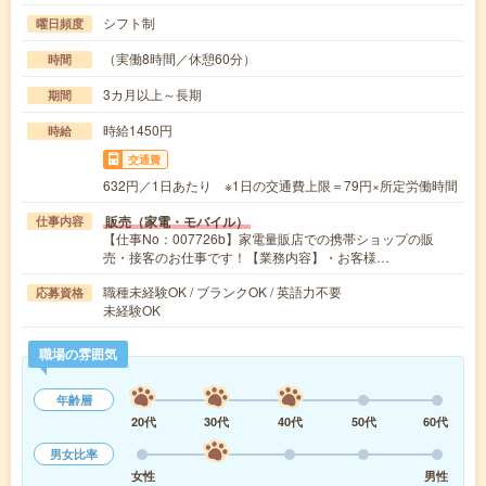
シフト制
曜日頻度
（実働8時間／休憩60分）
時間
3カ月以上～長期
期間
時給1450円
時給
交通費
632円／1日あたり ※1日の交通費上限＝79円×所定労働時間
販売（家電・モバイル）
仕事内容
【仕事No：007726b】家電量販店での携帯ショップの販
売・接客のお仕事です！【業務内容】・お客様…
職種未経験OK / ブランクOK / 英語力不要
応募資格
未経験OK
職場の雰囲気
年齢層
20代
30代
40代
50代
60代
男女比率
女性
男性