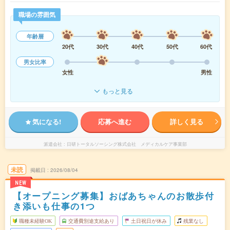
職場の雰囲気
年齢層
20代
30代
40代
50代
60代
男女比率
女性
男性
もっと見る
気になる!
応募へ進む
詳しく見る
派遣会社
日研トータルソーシング株式会社 メディカルケア事業部
未読
掲載日
2026/08/04
NEW
【オープニング募集】おばあちゃんのお散歩付
き添いも仕事の1つ
職種未経験OK
交通費別途支給あり
土日祝日が休み
残業なし