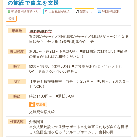
の施設で自立を支援
交通費別途支給あり
土日祝日が休み
残業なし
WEB登録OK
派遣
長野県長野市
勤務地
豊野駅から---分／稲荷山駅から---分／朝陽駅から---分／安茂
里駅から---分／桐原(長野県)駅から---分
週3日～（週2日～も相談OK） ■曜日固定の相談OK！ ■希望
曜日頻度
の曜日があればご相談ください！
9:00～18:00（休憩60分）■ご希望があれば下記シフトも
時間
OK！早番 7:00～16:00遅番 …
【現在も積極採用中！急募！】2カ月～ ■8月～、9月スター
期間
トもOK！
時給1400円～ ■週払いOK
時給
交通費
交通費全額支給
介護関連
仕事内容
≪少人数施設での生活サポート≫お年寄りたちが自立を目指
して集団生活を送る「グループホーム」。食材の買…