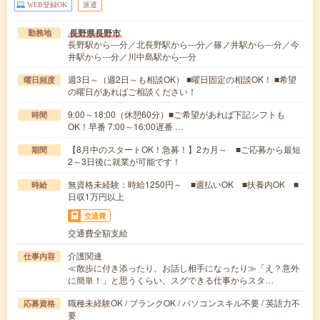
WEB登録OK
派遣
長野県長野市
勤務地
長野駅から---分／北長野駅から---分／篠ノ井駅から---分／今
井駅から---分／川中島駅から---分
週3日～（週2日～も相談OK） ■曜日固定の相談OK！ ■希望
曜日頻度
の曜日があればご相談ください！
9:00～18:00（休憩60分）■ご希望があれば下記シフトも
時間
OK！早番 7:00～16:00遅番 …
【8月中のスタートOK！急募！】2カ月～ ■ご応募から最短
期間
2～3日後に就業が可能です！
無資格未経験：時給1250円～ ■週払いOK ■扶養内OK ■
時給
日収1万円以上
交通費
交通費全額支給
介護関連
仕事内容
≪散歩に付き添ったり、お話し相手になったり≫「え？意外
に簡単！」と思うくらい、スグできる仕事からスタ…
職種未経験OK / ブランクOK / パソコンスキル不要 / 英語力不
応募資格
要