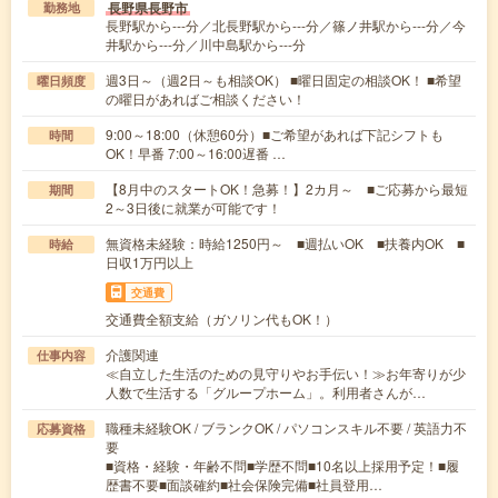
長野県長野市
勤務地
長野駅から---分／北長野駅から---分／篠ノ井駅から---分／今
井駅から---分／川中島駅から---分
週3日～（週2日～も相談OK） ■曜日固定の相談OK！ ■希望
曜日頻度
の曜日があればご相談ください！
9:00～18:00（休憩60分）■ご希望があれば下記シフトも
時間
OK！早番 7:00～16:00遅番 …
【8月中のスタートOK！急募！】2カ月～ ■ご応募から最短
期間
2～3日後に就業が可能です！
無資格未経験：時給1250円～ ■週払いOK ■扶養内OK ■
時給
日収1万円以上
交通費
交通費全額支給（ガソリン代もOK！）
介護関連
仕事内容
≪自立した生活のための見守りやお手伝い！≫お年寄りが少
人数で生活する「グループホーム」。利用者さんが…
職種未経験OK / ブランクOK / パソコンスキル不要 / 英語力不
応募資格
要
■資格・経験・年齢不問■学歴不問■10名以上採用予定！■履
歴書不要■面談確約■社会保険完備■社員登用…