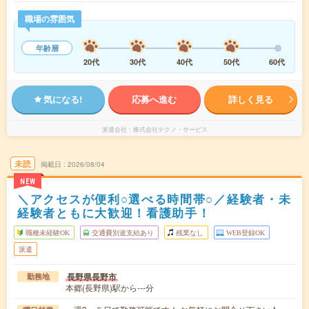
職場の雰囲気
年齢層
20代
30代
40代
50代
60代
気になる!
応募へ進む
詳しく見る
派遣会社
株式会社テクノ・サービス
未読
掲載日
2026/08/04
NEW
＼アクセスが便利○選べる時間帯○／経験者・未
経験者ともに大歓迎！看護助手！
職種未経験OK
交通費別途支給あり
残業なし
WEB登録OK
派遣
長野県長野市
勤務地
本郷(長野県)駅から---分