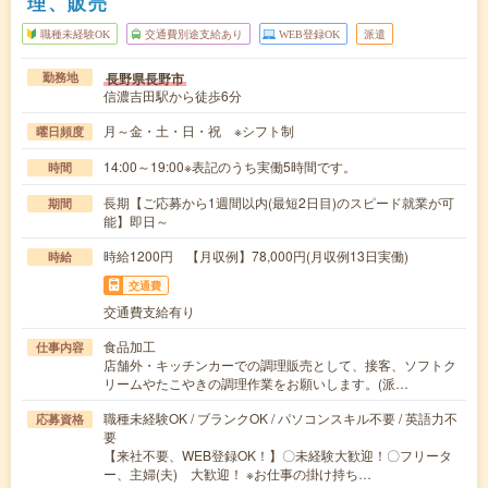
理、販売
職種未経験OK
交通費別途支給あり
WEB登録OK
派遣
長野県長野市
勤務地
信濃吉田駅から徒歩6分
月～金・土・日・祝 ※シフト制
曜日頻度
14:00～19:00※表記のうち実働5時間です。
時間
長期【ご応募から1週間以内(最短2日目)のスピード就業が可
期間
能】即日～
時給1200円 【月収例】78,000円(月収例13日実働)
時給
交通費
交通費支給有り
食品加工
仕事内容
店舗外・キッチンカーでの調理販売として、接客、ソフトク
リームやたこやきの調理作業をお願いします。(派…
職種未経験OK / ブランクOK / パソコンスキル不要 / 英語力不
応募資格
要
【来社不要、WEB登録OK！】〇未経験大歓迎！〇フリータ
ー、主婦(夫) 大歓迎！ ※お仕事の掛け持ち…