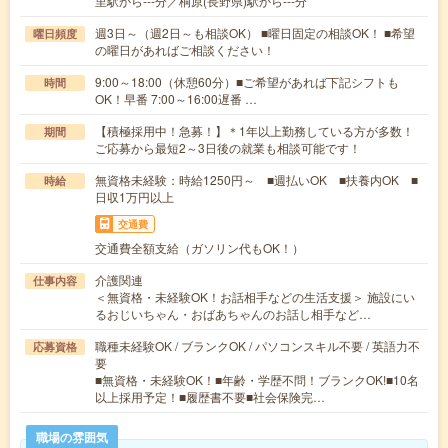
里駅から---分／桐原(長野県)駅から---分
週3日～（週2日～も相談OK） ■曜日固定の相談OK！ ■希望
曜日頻度
の曜日があればご相談ください！
9:00～18:00（休憩60分）■ご希望があれば下記シフトも
時間
OK！早番 7:00～16:00遅番 …
【積極採用中！急募！】＊1年以上勤務している方が多数！
期間
ご応募から最短2～3日後の就業も相談可能です！
無資格未経験：時給1250円～ ■週払いOK ■扶養内OK ■
時給
日収1万円以上
交通費
交通費全額支給（ガソリン代もOK！）
介護関連
仕事内容
＜無資格・未経験OK！お話相手などの生活支援＞ 施設にい
るおじいちゃん・おばあちゃんのお話し相手など…
職種未経験OK / ブランクOK / パソコンスキル不要 / 英語力不
応募資格
要
■無資格・未経験OK！■年齢・学歴不問！ブランクOK!■10名
以上採用予定！■履歴書不要■社会保険完…
職場の雰囲気