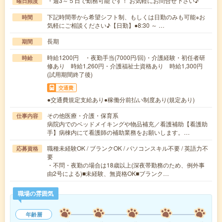
・週3～５日で勤務可能です！ お気軽にお問合せ下さい♪
曜日頻度
下記時間帯から希望シフト制、もしくは日勤のみも可能※お
時間
気軽にご相談ください♪【日勤】●8:30 ～ …
長期
期間
時給1200円 ・夜勤手当(7000円/回)・介護経験・初任者研
時給
修あり 時給1,260円・介護福祉士資格あり 時給1,300円
(試用期間終了後)
交通費
●交通費規定支給あり●稼働分前払い制度あり(規定あり)
その他医療・介護・保育系
仕事内容
病院内でのベッドメイキングや物品補充／看護補助【看護助
手】病棟内にて看護師の補助業務をお願いします。…
職種未経験OK / ブランクOK / パソコンスキル不要 / 英語力不
応募資格
要
・不問・夜勤の場合は18歳以上(深夜帯勤務のため、例外事
由2号による)■未経験、無資格OK■ブランク…
職場の雰囲気
年齢層