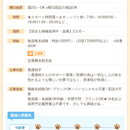
週2日～OK ※曜日固定の相談OK
曜日頻度
★スタート時間選べます～シフト例～7:00～16:009:00～
時間
18:0011:00～20:00など…
【現在も積極採用中・急募】2カ月～
期間
無資格未経験：時給1300円～（日収1万400円以上） ※扶養
時給
内OK
交通費
交通費全額支給
看護助手
仕事内容
＼看護師さんのサポート業務／医療行為は一切なし人の命を
預かるような難しい仕事ではなく、患者様が快適に…
職種未経験OK / ブランクOK / パソコンスキル不要 / 英語力不
応募資格
要
無資格・未経験OK年齢・学歴不問 ブランクOK★10名以上
採用予定履歴書は不要です。少しでも興味があ…
職場の雰囲気
年齢層