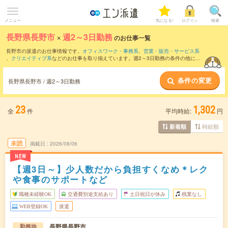
メニュー
気になる!
ログイン
検索
長野県長野市
×
週2～3日勤務
のお仕事一覧
長野市の派遣のお仕事情報です。
オフィスワーク・事務系
、
営業・販売・サービス系
、
クリエイティブ系
などのお仕事を取り揃えています。週2～3日勤務の条件の他に、
交通費別途支給あり
、
職種未経験OK
、
残業なし
などのこだわり条件も取り揃えていま
す。
条件の変更
長野県長野市 / 週2～3日勤務
23
1,302
全
件
平均時給:
円
時給順
新着順
未読
掲載日
2026/08/06
NEW
【週3日～】少人数だから負担すくなめ＊レク
や食事のサポートなど
職種未経験OK
交通費別途支給あり
土日祝日が休み
残業なし
WEB登録OK
派遣
長野県長野市
勤務地