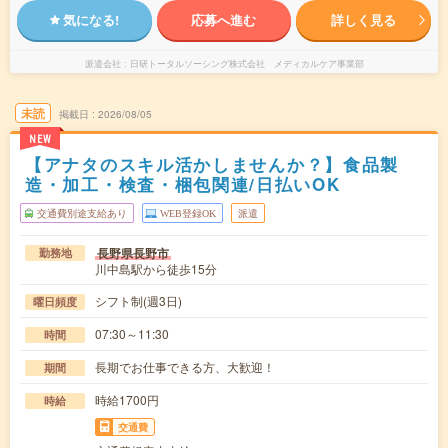
気になる!
応募へ進む
詳しく見る
派遣会社
日研トータルソーシング株式会社 メディカルケア事業部
未読
掲載日
2026/08/05
NEW
【アナタのスキル活かしませんか？】食品製
造・加工・検査・梱包関連/日払いOK
交通費別途支給あり
WEB登録OK
派遣
長野県長野市
勤務地
川中島駅から徒歩15分
シフト制(週3日)
曜日頻度
07:30～11:30
時間
長期でお仕事できる方、大歓迎！
期間
時給1700円
時給
交通費