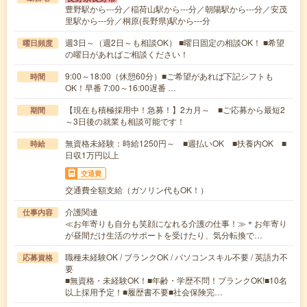
豊野駅から---分／稲荷山駅から---分／朝陽駅から---分／安茂
里駅から---分／桐原(長野県)駅から---分
週3日～（週2日～も相談OK） ■曜日固定の相談OK！ ■希望
曜日頻度
の曜日があればご相談ください！
9:00～18:00（休憩60分）■ご希望があれば下記シフトも
時間
OK！早番 7:00～16:00遅番 …
【現在も積極採用中！急募！】2カ月～ ■ご応募から最短2
期間
～3日後の就業も相談可能です！
無資格未経験：時給1250円～ ■週払いOK ■扶養内OK ■
時給
日収1万円以上
交通費
交通費全額支給（ガソリン代もOK！）
介護関連
仕事内容
≪お年寄りも自分も笑顔になれる介護の仕事！≫＊お年寄り
が昼間だけ生活のサポートを受けたり、気分転換で…
職種未経験OK / ブランクOK / パソコンスキル不要 / 英語力不
応募資格
要
■無資格・未経験OK！■年齢・学歴不問！ブランクOK!■10名
以上採用予定！■履歴書不要■社会保険完…