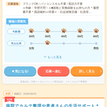
ブランクOK / パソコンスキル不要 / 英語力不要
応募資格
≪年齢・学歴不問！≫■資格と実務経験をお持ちの方＊履歴
書不要＊面談確約≪待遇≫・社会保険完備・社員登…
職場の雰囲気
年齢層
20代
30代
40代
50代
60代
男女比率
女性
男性
もっと見る
気になる!
応募へ進む
詳しく見る
派遣会社
日研トータルソーシング株式会社 メディカルケア事業部
未読
掲載日
2026/08/05
NEW
病院でカルテ整理や患者さんの生活サポート＊