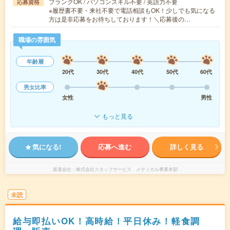
ブランクOK / パソコンスキル不要 / 英語力不要
応募資格
※履歴書不要・来社不要で電話相談もOK！少しでも気になる
方は是非応募をお待ちしております！＼応募後の…
職場の雰囲気
年齢層
20代
30代
40代
50代
60代
男女比率
女性
男性
もっと見る
気になる!
応募へ進む
詳しく見る
派遣会社
株式会社スタッフサービス メディカル事業本部
未読
給与即払いOK！高時給！平日休み！軽食調