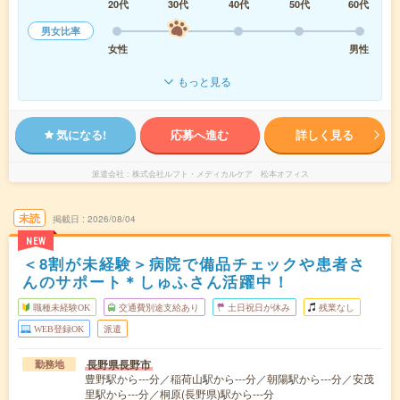
20代
30代
40代
50代
60代
男女比率
女性
男性
もっと見る
気になる!
応募へ進む
詳しく見る
派遣会社
株式会社ルフト・メディカルケア 松本オフィス
未読
掲載日
2026/08/04
NEW
＜8割が未経験＞病院で備品チェックや患者さ
んのサポート＊しゅふさん活躍中！
職種未経験OK
交通費別途支給あり
土日祝日が休み
残業なし
WEB登録OK
派遣
長野県長野市
勤務地
豊野駅から---分／稲荷山駅から---分／朝陽駅から---分／安茂
里駅から---分／桐原(長野県)駅から---分