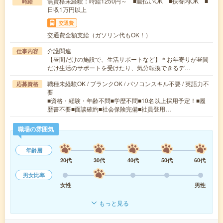
無資格未経験：時給1250円～ ■週払いOK ■扶養内OK ■
時給
日収1万円以上
交通費
交通費全額支給（ガソリン代もOK！）
介護関連
仕事内容
【昼間だけの施設で、生活サポートなど】＊お年寄りが昼間
だけ生活のサポートを受けたり、気分転換できるデ…
職種未経験OK / ブランクOK / パソコンスキル不要 / 英語力不
応募資格
要
■資格・経験・年齢不問■学歴不問■10名以上採用予定！■履
歴書不要■面談確約■社会保険完備■社員登用…
職場の雰囲気
年齢層
20代
30代
40代
50代
60代
男女比率
女性
男性
もっと見る