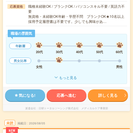
職種未経験OK / ブランクOK / パソコンスキル不要 / 英語力不
応募資格
要
無資格・未経験OK年齢・学歴不問 ブランクOK★10名以上
採用予定履歴書は不要です。少しでも興味があ…
職場の雰囲気
年齢層
20代
30代
40代
50代
60代
男女比率
女性
男性
もっと見る
気になる!
応募へ進む
詳しく見る
派遣会社
日研トータルソーシング株式会社 メディカルケア事業部
未読
掲載日
2026/08/05
NEW