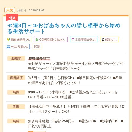
未読
掲載日
2026/08/05
NEW
≪週3日～≫おばあちゃんの話し相手から始め
る生活サポート
職種未経験OK
交通費別途支給あり
土日祝日が休み
残業なし
WEB登録OK
派遣
長野県長野市
勤務地
長野駅から---分／北長野駅から---分／篠ノ井駅から---分／今
井駅から---分／川中島駅から---分
週3日～（週2日～も相談OK） ■曜日固定の相談OK！ ■希望
曜日頻度
の曜日があればご相談ください！
9:00～18:00（休憩60分）■ご希望があれば下記シフトも
時間
OK！早番 7:00～16:00遅番 …
【積極採用中！急募！】＊1年以上勤務している方が多数！8
期間
月～、9月スタートもOK！
無資格未経験：時給1250円～ ■週払いOK ■扶養内OK ■
時給
日収1万円以上