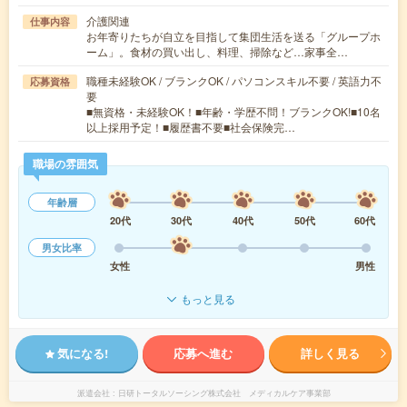
介護関連
仕事内容
お年寄りたちが自立を目指して集団生活を送る「グループホ
ーム」。食材の買い出し、料理、掃除など…家事全…
職種未経験OK / ブランクOK / パソコンスキル不要 / 英語力不
応募資格
要
■無資格・未経験OK！■年齢・学歴不問！ブランクOK!■10名
以上採用予定！■履歴書不要■社会保険完…
職場の雰囲気
年齢層
20代
30代
40代
50代
60代
男女比率
女性
男性
もっと見る
気になる!
応募へ進む
詳しく見る
派遣会社
日研トータルソーシング株式会社 メディカルケア事業部