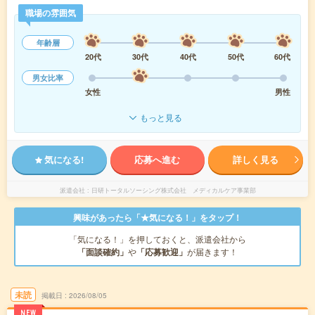
職場の雰囲気
年齢層
20代
30代
40代
50代
60代
男女比率
女性
男性
もっと見る
気になる!
応募へ進む
詳しく見る
派遣会社
日研トータルソーシング株式会社 メディカルケア事業部
興味があったら「★気になる！」をタップ！
「気になる！」を押しておくと、派遣会社から
「面談確約」
や
「応募歓迎」
が届きます！
未読
掲載日
2026/08/05
NEW