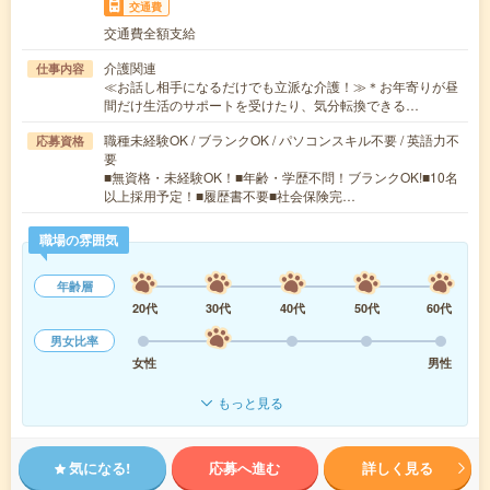
交通費
交通費全額支給
介護関連
仕事内容
≪お話し相手になるだけでも立派な介護！≫＊お年寄りが昼
間だけ生活のサポートを受けたり、気分転換できる…
職種未経験OK / ブランクOK / パソコンスキル不要 / 英語力不
応募資格
要
■無資格・未経験OK！■年齢・学歴不問！ブランクOK!■10名
以上採用予定！■履歴書不要■社会保険完…
職場の雰囲気
年齢層
20代
30代
40代
50代
60代
男女比率
女性
男性
もっと見る
気になる!
応募へ進む
詳しく見る