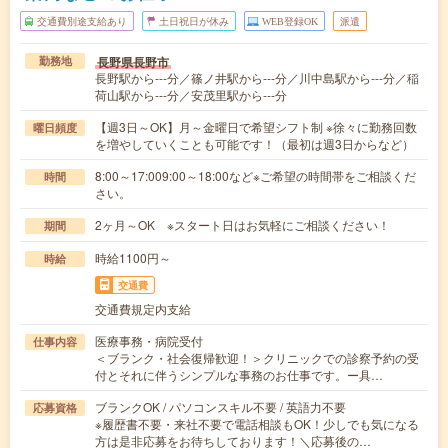
交通費別途支給あり
土日祝日が休み
WEB登録OK
派遣
長野県長野市
勤務地
長野駅から---分／篠ノ井駅から---分／川中島駅から---分／稲
荷山駅から---分／安茂里駅から---分
【週3日～OK】月～金曜日で希望シフト制 ※徐々に勤務回数
曜日頻度
を増やしていくことも可能です！（最初は週3日からなど）
8:00～17:009:00～18:00など※ご希望の時間帯をご相談くだ
時間
さい。
2ヶ月～OK ※スタート日はお気軽にご相談ください！
期間
時給1100円～
時給
交通費
交通費規定内支給
医療事務・病院受付
仕事内容
＜ブランク・社会復帰歓迎！＞クリニックでの診察予約の受
付とそれに伴うシンプルな事務のお仕事です。ー具…
ブランクOK / パソコンスキル不要 / 英語力不要
応募資格
※履歴書不要・来社不要で電話相談もOK！少しでも気になる
方は是非応募をお待ちしております！＼応募後の…