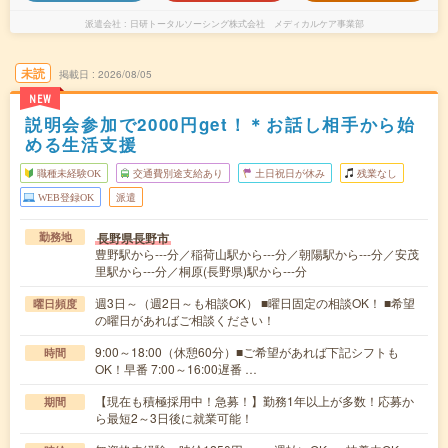
派遣会社
日研トータルソーシング株式会社 メディカルケア事業部
未読
掲載日
2026/08/05
NEW
説明会参加で2000円get！＊お話し相手から始
める生活支援
職種未経験OK
交通費別途支給あり
土日祝日が休み
残業なし
WEB登録OK
派遣
長野県長野市
勤務地
豊野駅から---分／稲荷山駅から---分／朝陽駅から---分／安茂
里駅から---分／桐原(長野県)駅から---分
週3日～（週2日～も相談OK） ■曜日固定の相談OK！ ■希望
曜日頻度
の曜日があればご相談ください！
9:00～18:00（休憩60分）■ご希望があれば下記シフトも
時間
OK！早番 7:00～16:00遅番 …
【現在も積極採用中！急募！】勤務1年以上が多数！応募か
期間
ら最短2～3日後に就業可能！