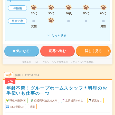
年齢層
20代
30代
40代
50代
60代
男女比率
女性
男性
もっと見る
気になる!
応募へ進む
詳しく見る
派遣会社
日研トータルソーシング株式会社 メディカルケア事業部
未読
掲載日
2026/08/04
NEW
年齢不問！グループホームスタッフ＊料理のお
手伝いも仕事の一つ
職種未経験OK
交通費別途支給あり
土日祝日が休み
残業なし
WEB登録OK
派遣