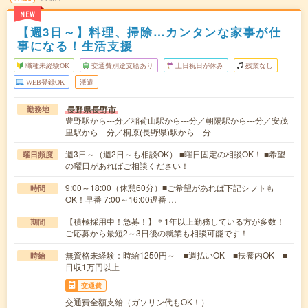
NEW
【週3日～】料理、掃除…カンタンな家事が仕
事になる！生活支援
職種未経験OK
交通費別途支給あり
土日祝日が休み
残業なし
WEB登録OK
派遣
長野県長野市
勤務地
豊野駅から---分／稲荷山駅から---分／朝陽駅から---分／安茂
里駅から---分／桐原(長野県)駅から---分
週3日～（週2日～も相談OK） ■曜日固定の相談OK！ ■希望
曜日頻度
の曜日があればご相談ください！
9:00～18:00（休憩60分）■ご希望があれば下記シフトも
時間
OK！早番 7:00～16:00遅番 …
【積極採用中！急募！】＊1年以上勤務している方が多数！
期間
ご応募から最短2～3日後の就業も相談可能です！
無資格未経験：時給1250円～ ■週払いOK ■扶養内OK ■
時給
日収1万円以上
交通費
交通費全額支給（ガソリン代もOK！）