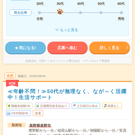
20代
30代
40代
50代
60代
男女比率
女性
男性
もっと見る
気になる!
応募へ進む
詳しく見る
派遣会社
日研トータルソーシング株式会社 メディカルケア事業部
未読
掲載日
2026/08/04
NEW
≪年齢不問！≫50代が無理なく、なが～く活躍
中！生活サポート
職種未経験OK
交通費別途支給あり
土日祝日が休み
残業なし
WEB登録OK
派遣
長野県長野市
勤務地
豊野駅から---分／稲荷山駅から---分／朝陽駅から---分／安茂