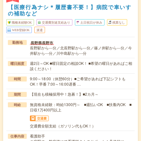
【医療行為ナシ＊履歴書不要！】病院で車いす
の補助など
職種未経験OK
交通費別途支給あり
土日祝日が休み
残業なし
WEB登録OK
派遣
長野県長野市
勤務地
長野駅から---分／北長野駅から---分／篠ノ井駅から---分／今
井駅から---分／川中島駅から---分
週2日～OK ■曜日固定の相談OK！ ■希望の曜日があればご相
曜日頻度
談ください！
9:00～18:00（休憩60分）■ご希望があれば下記シフトも
時間
OK！早番 7:00～16:00遅番 …
【現在も積極採用中！急募！】■2カ月～
期間
無資格未経験：時給1300円～ ■週払いOK ■扶養内OK ■
時給
日収1万400円以上
交通費
交通費全額支給（ガソリン代もOK！）
看護助手
仕事内容