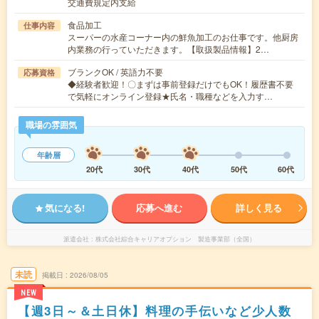
交通費規定内支給
食品加工
仕事内容
スーパーの水産コーナー内の鮮魚加工のお仕事です。他厨房
内業務の行っていただきます。【取扱製品情報】2…
ブランクOK / 英語力不要
応募資格
◆経験者歓迎！〇まずは事前登録だけでもOK！履歴書不要
で気軽にオンライン登録★氏名・職種などを入力す…
職場の雰囲気
年齢層
20代
30代
40代
50代
60代
気になる!
応募へ進む
詳しく見る
派遣会社
株式会社綜合キャリアオプション 製造事業部（全国）
未読
掲載日
2026/08/05
NEW
【週3日～＆土日休】料理の手伝いなど少人数