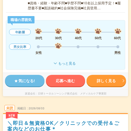
■資格・経験・年齢不問■学歴不問■10名以上採用予定！■履
歴書不要■面談確約■社会保険完備■社員登用…
職場の雰囲気
年齢層
20代
30代
40代
50代
60代
男女比率
女性
男性
もっと見る
気になる!
応募へ進む
詳しく見る
派遣会社
日研トータルソーシング株式会社 メディカルケア事業部
未読
掲載日
2026/08/03
NEW
＼即日＆無資格OK／クリニックでの受付＆ご
案内などのお仕事＊