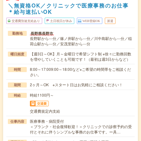
＼無資格OK／クリニックで医療事務のお仕事
＊給与速払いOK
交通費別途支給あり
土日祝日が休み
WEB登録OK
派遣
長野県長野市
勤務地
長野駅から---分／篠ノ井駅から---分／川中島駅から---分／稲
荷山駅から---分／安茂里駅から---分
【週3日～OK】月～金曜日で希望シフト制 ※徐々に勤務回数
曜日頻度
を増やしていくことも可能です！（最初は週3日からなど）
8:00～17:009:00～18:00など※ご希望の時間帯をご相談くだ
時間
さい。
2ヶ月～OK ※スタート日はお気軽にご相談ください！
期間
時給1100円～
時給
交通費
交通費規定内支給
医療事務・病院受付
仕事内容
＜ブランク・社会復帰歓迎！＞クリニックでの診察予約の受
付とそれに伴うシンプルな事務のお仕事です。ー具…