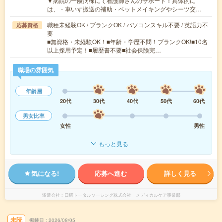
▼病院の一般病棟にて看護師さんのサポート！具体的に
は、・車いす搬送の補助・ベットメイキングやシーツ交…
職種未経験OK / ブランクOK / パソコンスキル不要 / 英語力不
応募資格
要
■無資格・未経験OK！■年齢・学歴不問！ブランクOK!■10名
以上採用予定！■履歴書不要■社会保険完…
職場の雰囲気
年齢層
20代
30代
40代
50代
60代
男女比率
女性
男性
もっと見る
気になる!
応募へ進む
詳しく見る
派遣会社
日研トータルソーシング株式会社 メディカルケア事業部
未読
掲載日
2026/08/05