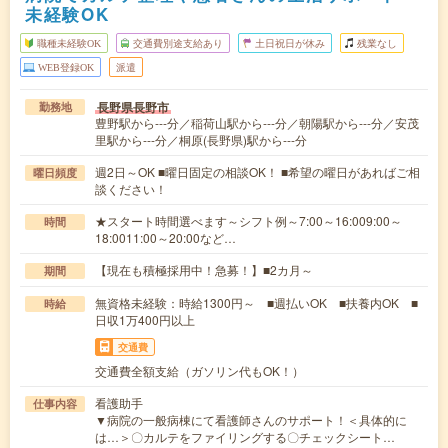
未経験OK
職種未経験OK
交通費別途支給あり
土日祝日が休み
残業なし
WEB登録OK
派遣
長野県長野市
勤務地
豊野駅から---分／稲荷山駅から---分／朝陽駅から---分／安茂
里駅から---分／桐原(長野県)駅から---分
週2日～OK ■曜日固定の相談OK！ ■希望の曜日があればご相
曜日頻度
談ください！
★スタート時間選べます～シフト例～7:00～16:009:00～
時間
18:0011:00～20:00など…
【現在も積極採用中！急募！】■2カ月～
期間
無資格未経験：時給1300円～ ■週払いOK ■扶養内OK ■
時給
日収1万400円以上
交通費
交通費全額支給（ガソリン代もOK！）
看護助手
仕事内容
▼病院の一般病棟にて看護師さんのサポート！＜具体的に
は…＞〇カルテをファイリングする〇チェックシート…