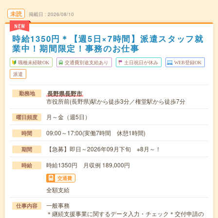
未読
掲載日
2026/08/10
NEW
時給1350円＊【週5日×7時間】派遣スタッフ就
業中！期間限定！事務のお仕事
職種未経験OK
交通費別途支給あり
土日祝日が休み
WEB登録OK
派遣
長野県長野市
勤務地
市役所前(長野県)駅から徒歩3分／権堂駅から徒歩7分
月～金（週5日）
曜日頻度
09:00～17:00(実働7時間 休憩1時間)
時間
【急募】即日～2026年09月下旬 ※8月～！
期間
時給1350円 月収例 189,000円
時給
交通費
全額支給
一般事務
仕事内容
＊継続支援事業に関するデータ入力・チェック＊交付申請の