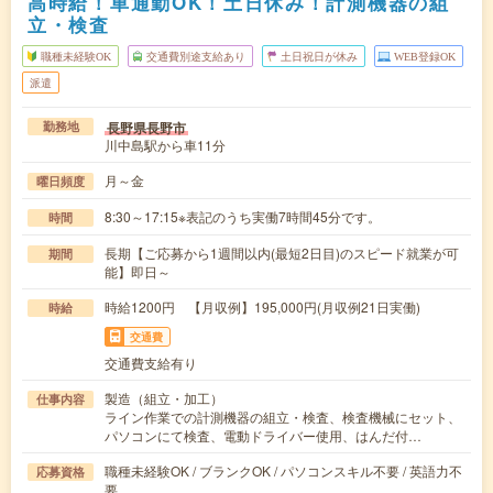
高時給！車通勤OK！土日休み！計測機器の組
立・検査
職種未経験OK
交通費別途支給あり
土日祝日が休み
WEB登録OK
派遣
長野県長野市
勤務地
川中島駅から車11分
月～金
曜日頻度
8:30～17:15※表記のうち実働7時間45分です。
時間
長期【ご応募から1週間以内(最短2日目)のスピード就業が可
期間
能】即日～
時給1200円 【月収例】195,000円(月収例21日実働)
時給
交通費
交通費支給有り
製造（組立・加工）
仕事内容
ライン作業での計測機器の組立・検査、検査機械にセット、
パソコンにて検査、電動ドライバー使用、はんだ付…
職種未経験OK / ブランクOK / パソコンスキル不要 / 英語力不
応募資格
要