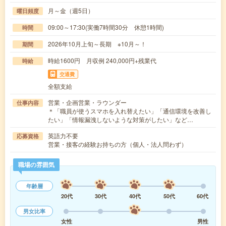
月～金（週5日）
曜日頻度
09:00～17:30(実働7時間30分 休憩1時間)
時間
2026年10月上旬～長期 ※10月～！
期間
時給1600円 月収例 240,000円+残業代
時給
交通費
全額支給
営業・企画営業・ラウンダー
仕事内容
＊「職員が使うスマホを入れ替えたい」「通信環境を改善し
たい」「情報漏洩しないような対策がしたい」など…
英語力不要
応募資格
営業・接客の経験お持ちの方（個人・法人問わず）
職場の雰囲気
年齢層
20代
30代
40代
50代
60代
男女比率
女性
男性