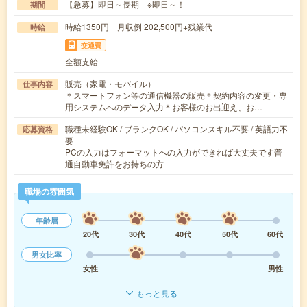
【急募】即日～長期 ※即日～！
期間
時給1350円 月収例 202,500円+残業代
時給
交通費
全額支給
販売（家電・モバイル）
仕事内容
＊スマートフォン等の通信機器の販売＊契約内容の変更・専
用システムへのデータ入力＊お客様のお出迎え、お…
職種未経験OK / ブランクOK / パソコンスキル不要 / 英語力不
応募資格
要
PCの入力はフォーマットへの入力ができれば大丈夫です普
通自動車免許をお持ちの方
職場の雰囲気
年齢層
20代
30代
40代
50代
60代
男女比率
女性
男性
もっと見る