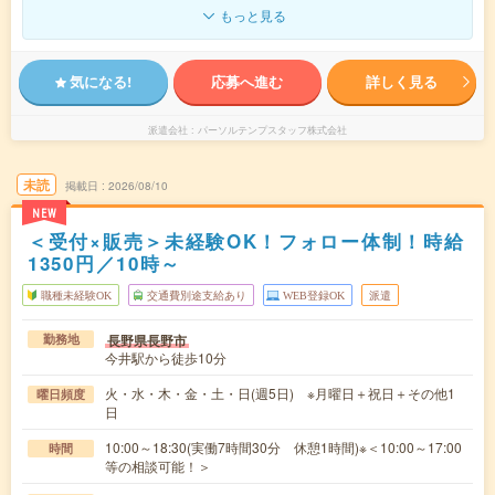
もっと見る
気になる!
応募へ進む
詳しく見る
派遣会社
パーソルテンプスタッフ株式会社
未読
掲載日
2026/08/10
NEW
＜受付×販売＞未経験OK！フォロー体制！時給
1350円／10時～
職種未経験OK
交通費別途支給あり
WEB登録OK
派遣
長野県長野市
勤務地
今井駅から徒歩10分
火・水・木・金・土・日(週5日) ※月曜日＋祝日＋その他1
曜日頻度
日
10:00～18:30(実働7時間30分 休憩1時間)※＜10:00～17:00
時間
等の相談可能！＞