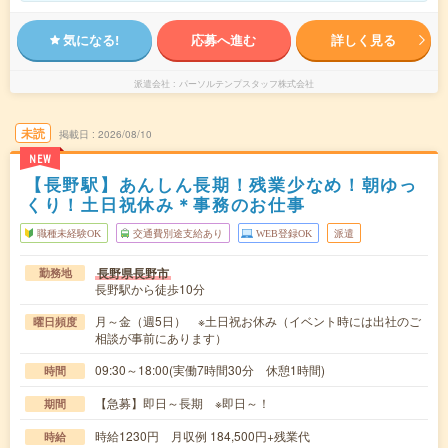
気になる!
応募へ進む
詳しく見る
派遣会社
パーソルテンプスタッフ株式会社
未読
掲載日
2026/08/10
NEW
【長野駅】あんしん長期！残業少なめ！朝ゆっ
くり！土日祝休み＊事務のお仕事
職種未経験OK
交通費別途支給あり
WEB登録OK
派遣
長野県長野市
勤務地
長野駅から徒歩10分
月～金（週5日） ※土日祝お休み（イベント時には出社のご
曜日頻度
相談が事前にあります）
09:30～18:00(実働7時間30分 休憩1時間)
時間
【急募】即日～長期 ※即日～！
期間
時給1230円 月収例 184,500円+残業代
時給