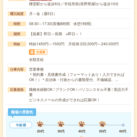
権堂駅から徒歩6分／市役所前(長野県)駅から徒歩10分
月～金（週5日）
曜日頻度
08:30～17:30(実働8時間 休憩1時間)
時間
【急募】即日～長期 ※即日～！
期間
時給1450円～1500円 月収例 232,000円～240,000円
時給
交通費
全額支給
営業事務
仕事内容
＊契約書・見積書作成（フォーマットあり！入力できれば
OK！）＊自治体・行政からの書類受付、不備確認、…
職種未経験OK / ブランクOK / パソコンスキル不要 / 英語力不
応募資格
要
ビジネスメールの作成ができれば応募OK！
職場の雰囲気
年齢層
20代
30代
40代
50代
60代