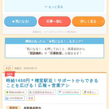
もっと見る
気になる!
応募へ進む
詳しく見る
派遣会社
パーソルテンプスタッフ株式会社
興味があったら「★気になる！」をタップ！
「気になる！」を押しておくと、派遣会社から
「面談確約」
や
「応募歓迎」
が届きます！
未読
掲載日
2026/08/10
NEW
時給1450円＊権堂駅近！サポートからできる
ことを広げる！広報＋営業アシ
職種未経験OK
交通費別途支給あり
土日祝日が休み
残業なし
WEB登録OK
派遣
長野県長野市
勤務地