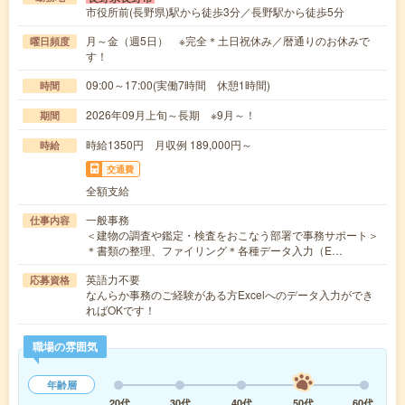
市役所前(長野県)駅から徒歩3分／長野駅から徒歩5分
月～金（週5日） ※完全＊土日祝休み／暦通りのお休みで
曜日頻度
す！
09:00～17:00(実働7時間 休憩1時間)
時間
2026年09月上旬～長期 ※9月～！
期間
時給1350円 月収例 189,000円～
時給
交通費
全額支給
一般事務
仕事内容
＜建物の調査や鑑定・検査をおこなう部署で事務サポート＞
＊書類の整理、ファイリング＊各種データ入力（E…
英語力不要
応募資格
なんらか事務のご経験がある方Excelへのデータ入力ができ
ればOKです！
職場の雰囲気
年齢層
20代
30代
40代
50代
60代