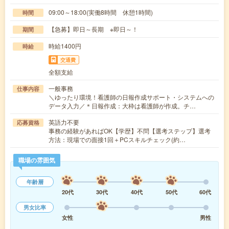
09:00～18:00(実働8時間 休憩1時間)
時間
【急募】即日～長期 ※即日～！
期間
時給1400円
時給
交通費
全額支給
一般事務
仕事内容
＼ゆったり環境！看護師の日報作成サポート・システムへの
データ入力／＊日報作成：大枠は看護師が作成。チ…
英語力不要
応募資格
事務の経験があればOK【学歴】不問【選考ステップ】選考
方法：現場での面接1回＋PCスキルチェック(約…
職場の雰囲気
年齢層
20代
30代
40代
50代
60代
男女比率
女性
男性