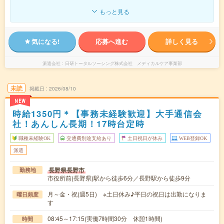
もっと見る
気になる!
応募へ進む
詳しく見る
派遣会社
日研トータルソーシング株式会社 メディカルケア事業部
未読
掲載日
2026/08/10
NEW
時給1350円＊【事務未経験歓迎】大手通信会
社！あんしん長期！17時台定時
職種未経験OK
交通費別途支給あり
土日祝日が休み
WEB登録OK
派遣
長野県長野市
勤務地
市役所前(長野県)駅から徒歩6分／長野駅から徒歩9分
月～金・祝(週5日) ※土日休み♪平日の祝日は出勤になりま
曜日頻度
す
08:45～17:15(実働7時間30分 休憩1時間)
時間