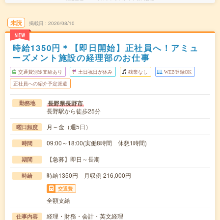
未読
掲載日
2026/08/10
NEW
時給1350円＊【即日開始】正社員へ！アミュ
ーズメント施設の経理部のお仕事
交通費別途支給あり
土日祝日が休み
残業なし
WEB登録OK
正社員への紹介予定派遣
長野県長野市
勤務地
長野駅から徒歩25分
月～金（週5日）
曜日頻度
09:00～18:00(実働8時間 休憩1時間)
時間
【急募】即日～長期
期間
時給1350円 月収例 216,000円
時給
交通費
全額支給
経理・財務・会計・英文経理
仕事内容