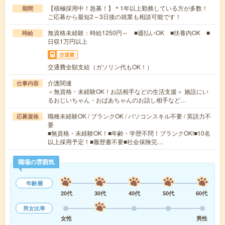
【積極採用中！急募！】＊1年以上勤務している方が多数！
期間
ご応募から最短2～3日後の就業も相談可能です！
無資格未経験：時給1250円～ ■週払いOK ■扶養内OK ■
時給
日収1万円以上
交通費
交通費全額支給（ガソリン代もOK！）
介護関連
仕事内容
＜無資格・未経験OK！お話相手などの生活支援＞ 施設にい
るおじいちゃん・おばあちゃんのお話し相手など…
職種未経験OK / ブランクOK / パソコンスキル不要 / 英語力不
応募資格
要
■無資格・未経験OK！■年齢・学歴不問！ブランクOK!■10名
以上採用予定！■履歴書不要■社会保険完…
職場の雰囲気
年齢層
20代
30代
40代
50代
60代
男女比率
女性
男性