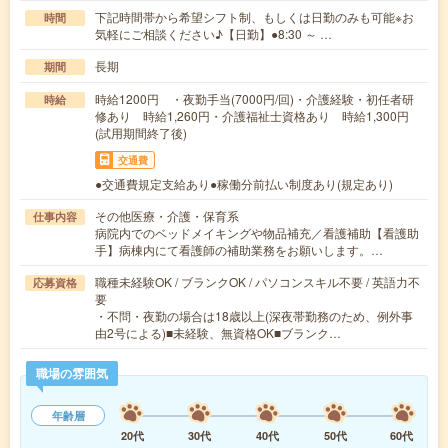
下記時間帯から希望シフト制、もしくは日勤のみも可能※お
時間
気軽にご相談ください♪【日勤】●8:30 ～ …
長期
期間
時給1200円 ・夜勤手当(7000円/回)・介護経験・初任者研
時給
修あり 時給1,260円・介護福祉士資格あり 時給1,300円
(試用期間終了後)
交通費
●交通費規定支給あり●稼働分前払い制度あり(規定あり)
その他医療・介護・保育系
仕事内容
病院内でのベッドメイキングや物品補充／看護補助【看護助
手】病棟内にて看護師の補助業務をお願いします。…
職種未経験OK / ブランクOK / パソコンスキル不要 / 英語力不
応募資格
要
・不問・夜勤の場合は18歳以上(深夜帯勤務のため、例外事
由2号による)■未経験、無資格OK■ブランク…
職場の雰囲気
年齢層
20代
30代
40代
50代
60代