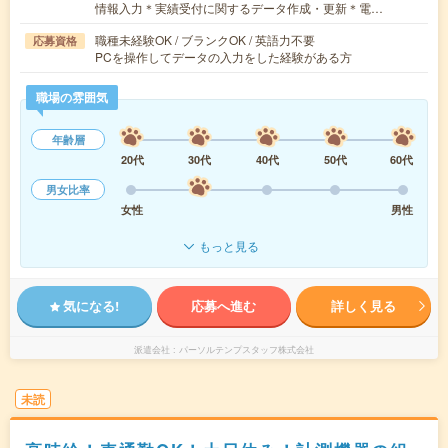
情報入力＊実績受付に関するデータ作成・更新＊電…
職種未経験OK / ブランクOK / 英語力不要
応募資格
PCを操作してデータの入力をした経験がある方
職場の雰囲気
年齢層
20代
30代
40代
50代
60代
男女比率
女性
男性
もっと見る
気になる!
応募へ進む
詳しく見る
派遣会社
パーソルテンプスタッフ株式会社
未読