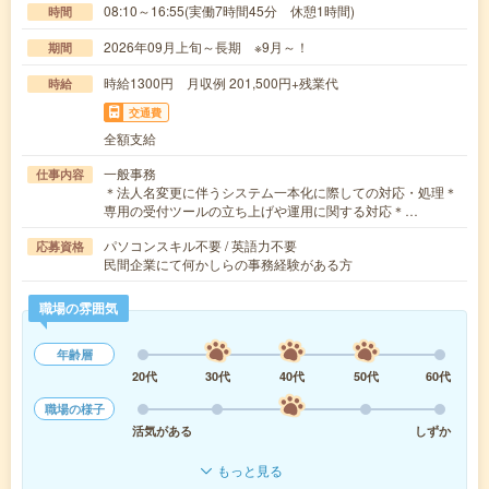
08:10～16:55(実働7時間45分 休憩1時間)
時間
2026年09月上旬～長期 ※9月～！
期間
時給1300円 月収例 201,500円+残業代
時給
交通費
全額支給
一般事務
仕事内容
＊法人名変更に伴うシステム一本化に際しての対応・処理＊
専用の受付ツールの立ち上げや運用に関する対応＊…
パソコンスキル不要 / 英語力不要
応募資格
民間企業にて何かしらの事務経験がある方
職場の雰囲気
年齢層
20代
30代
40代
50代
60代
職場の様子
活気がある
しずか
もっと見る