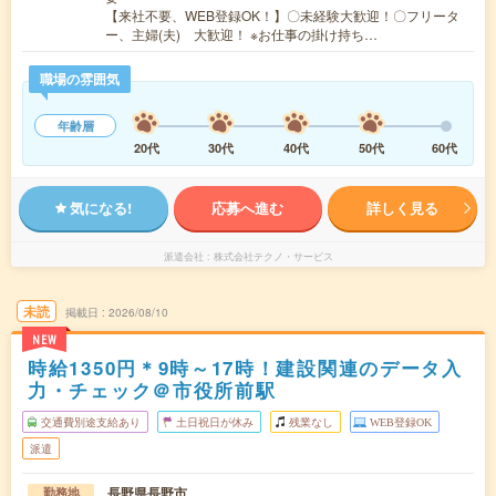
【来社不要、WEB登録OK！】〇未経験大歓迎！〇フリータ
ー、主婦(夫) 大歓迎！ ※お仕事の掛け持ち…
職場の雰囲気
年齢層
20代
30代
40代
50代
60代
気になる!
応募へ進む
詳しく見る
派遣会社
株式会社テクノ・サービス
未読
掲載日
2026/08/10
NEW
時給1350円＊9時～17時！建設関連のデータ入
力・チェック＠市役所前駅
交通費別途支給あり
土日祝日が休み
残業なし
WEB登録OK
派遣
長野県長野市
勤務地