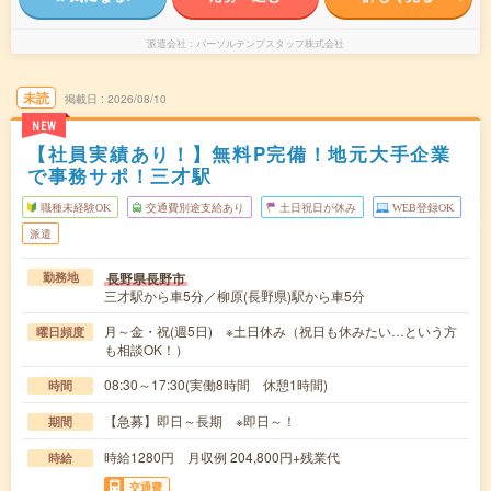
派遣会社
パーソルテンプスタッフ株式会社
未読
掲載日
2026/08/10
NEW
【社員実績あり！】無料P完備！地元大手企業
で事務サポ！三才駅
職種未経験OK
交通費別途支給あり
土日祝日が休み
WEB登録OK
派遣
長野県長野市
勤務地
三才駅から車5分／柳原(長野県)駅から車5分
月～金・祝(週5日) ※土日休み（祝日も休みたい…という方
曜日頻度
も相談OK！）
08:30～17:30(実働8時間 休憩1時間)
時間
【急募】即日～長期 ※即日～！
期間
時給1280円 月収例 204,800円+残業代
時給
交通費