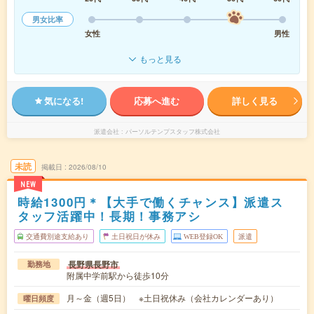
男女比率
女性
男性
もっと見る
気になる!
応募へ進む
詳しく見る
派遣会社
パーソルテンプスタッフ株式会社
未読
掲載日
2026/08/10
NEW
時給1300円＊【大手で働くチャンス】派遣ス
タッフ活躍中！長期！事務アシ
交通費別途支給あり
土日祝日が休み
WEB登録OK
派遣
長野県長野市
勤務地
附属中学前駅から徒歩10分
月～金（週5日） ※土日祝休み（会社カレンダーあり）
曜日頻度