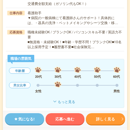
交通費全額支給（ガソリン代もOK！）
看護助手
仕事内容
▼病院の一般病棟にて看護師さんのサポート！具体的に
は、・器具の洗浄・ベットメイキングやシーツ交換・移…
職種未経験OK / ブランクOK / パソコンスキル不要 / 英語力不
応募資格
要
■無資格・未経験OK！■年齢・学歴不問！ブランクOK!■10名
以上採用予定！■履歴書不要■社会保険完…
職場の雰囲気
年齢層
20代
30代
40代
50代
60代
男女比率
女性
男性
もっと見る
気になる!
応募へ進む
詳しく見る