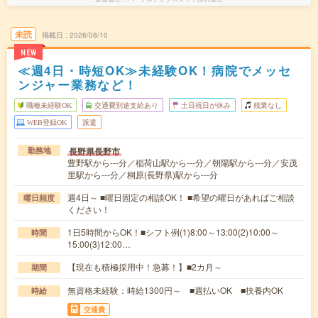
未読
掲載日
2026/08/10
NEW
≪週4日・時短OK≫未経験OK！病院でメッセ
ンジャー業務など！
職種未経験OK
交通費別途支給あり
土日祝日が休み
残業なし
WEB登録OK
派遣
長野県長野市
勤務地
豊野駅から---分／稲荷山駅から---分／朝陽駅から---分／安茂
里駅から---分／桐原(長野県)駅から---分
週4日～ ■曜日固定の相談OK！ ■希望の曜日があればご相談
曜日頻度
ください！
1日5時間からOK！■シフト例(1)8:00～13:00(2)10:00～
時間
15:00(3)12:00…
【現在も積極採用中！急募！】■2カ月～
期間
無資格未経験：時給1300円～ ■週払いOK ■扶養内OK
時給
交通費