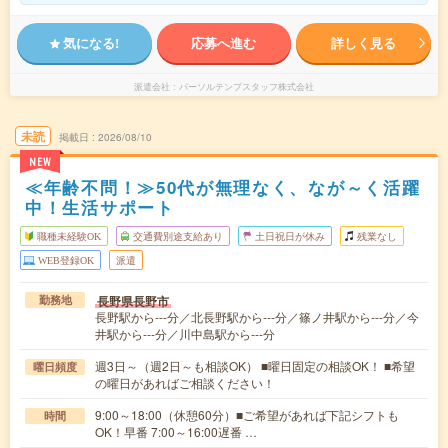
気になる!
応募へ進む
詳しく見る
派遣会社
パーソルテンプスタッフ株式会社
未読
掲載日
2026/08/10
NEW
≪年齢不問！≫50代が無理なく、なが～く活躍
中！生活サポート
職種未経験OK
交通費別途支給あり
土日祝日が休み
残業なし
WEB登録OK
派遣
長野県長野市
勤務地
長野駅から---分／北長野駅から---分／篠ノ井駅から---分／今
井駅から---分／川中島駅から---分
週3日～（週2日～も相談OK） ■曜日固定の相談OK！ ■希望
曜日頻度
の曜日があればご相談ください！
9:00～18:00（休憩60分）■ご希望があれば下記シフトも
時間
OK！早番 7:00～16:00遅番 …