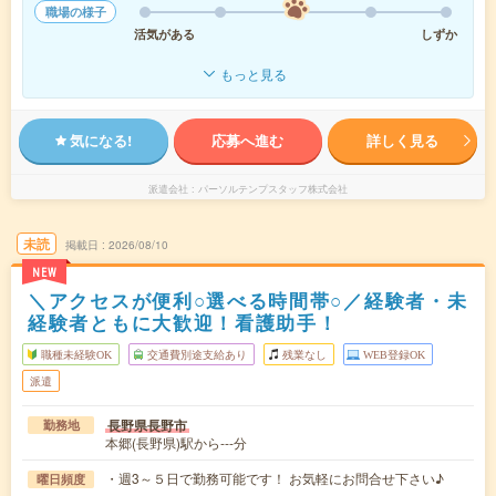
職場の様子
活気がある
しずか
もっと見る
気になる!
応募へ進む
詳しく見る
派遣会社
パーソルテンプスタッフ株式会社
未読
掲載日
2026/08/10
NEW
＼アクセスが便利○選べる時間帯○／経験者・未
経験者ともに大歓迎！看護助手！
職種未経験OK
交通費別途支給あり
残業なし
WEB登録OK
派遣
長野県長野市
勤務地
本郷(長野県)駅から---分
・週3～５日で勤務可能です！ お気軽にお問合せ下さい♪
曜日頻度