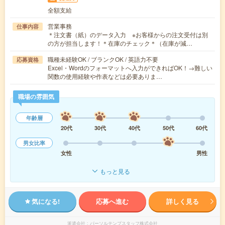
全額支給
営業事務
仕事内容
＊注文書（紙）のデータ入力 ※お客様からの注文受付は別
の方が担当します！＊在庫のチェック＊（在庫が減…
職種未経験OK / ブランクOK / 英語力不要
応募資格
Excel・Wordのフォーマットへ入力ができればOK！→難しい
関数の使用経験や作表などは必要ありま…
職場の雰囲気
年齢層
20代
30代
40代
50代
60代
男女比率
女性
男性
もっと見る
気になる!
応募へ進む
詳しく見る
派遣会社
パーソルテンプスタッフ株式会社