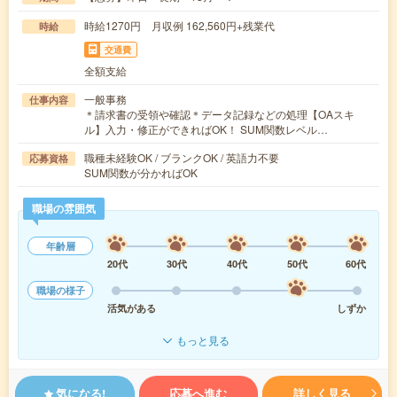
時給1270円 月収例 162,560円+残業代
時給
交通費
全額支給
一般事務
仕事内容
＊請求書の受領や確認＊データ記録などの処理【OAスキ
ル】入力・修正ができればOK！ SUM関数レベル…
職種未経験OK / ブランクOK / 英語力不要
応募資格
SUM関数が分かればOK
職場の雰囲気
年齢層
20代
30代
40代
50代
60代
職場の様子
活気がある
しずか
もっと見る
気になる!
応募へ進む
詳しく見る