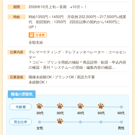
2026年10月上旬～長期 ※10月～！
期間
時給1350円～1450円 月収例 202,500円～217,500円+残業
時給
代 初回契約：1350円 2回目以降の契約から1450円に
UP！
交通費
全額支給
テレマーケティング・テレフォンオペレーター・コールセン
仕事内容
ター
＊コピー・プリンタ用紙の補給＊商品説明・勧奨・申込内容
の確認・受付＊システムへの登録・編集内容の確認…
職種未経験OK / ブランクOK / 英語力不要
応募資格
未経験OK！
職場の雰囲気
年齢層
20代
30代
40代
50代
60代
男女比率
女性
男性