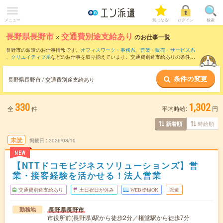
メニュー
気になる!
ログイン
検索
長野県長野市
×
交通費別途支給あり
のお仕事一覧
長野市の派遣のお仕事情報です。
オフィスワーク・事務系
、
営業・販売・サービス系
、
クリエイティブ系
などのお仕事を取り揃えています。交通費別途支給ありの条件の
他に、
職種未経験OK
、
残業なし
、
友だちと一緒の応募OK
などのこだわり条件も取り
揃えています。
条件の変更
長野県長野市 / 交通費別途支給あり
330
1,302
全
件
平均時給:
円
時給順
新着順
未読
掲載日
2026/08/10
NEW
【NTTドコモビジネスソリューションズ】営
業・接客経験を活かせる！法人営業
交通費別途支給あり
土日祝日が休み
WEB登録OK
派遣
長野県長野市
勤務地
市役所前(長野県)駅から徒歩2分／権堂駅から徒歩7分