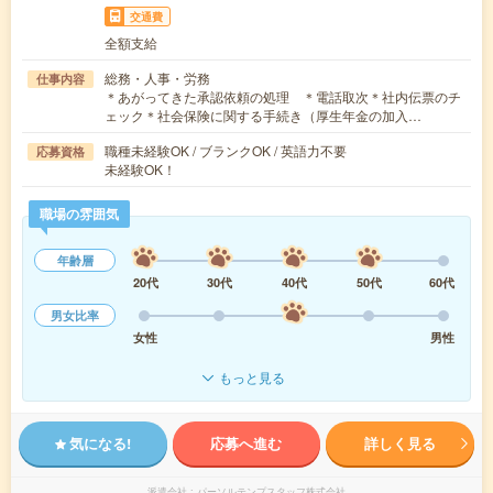
交通費
全額支給
総務・人事・労務
仕事内容
＊あがってきた承認依頼の処理 ＊電話取次＊社内伝票のチ
ェック＊社会保険に関する手続き（厚生年金の加入…
職種未経験OK / ブランクOK / 英語力不要
応募資格
未経験OK！
職場の雰囲気
年齢層
20代
30代
40代
50代
60代
男女比率
女性
男性
もっと見る
気になる!
応募へ進む
詳しく見る
派遣会社
パーソルテンプスタッフ株式会社