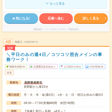
もっと見る
気になる!
応募へ進む
詳しく見る
派遣会社
パーソルテンプスタッフ株式会社
未読
掲載日
2026/08/10
NEW
＼平日のみの週4日／コツコツ照合メインの事
務ワーク！
職種未経験OK
交通費別途支給あり
土日祝日が休み
WEB登録OK
派遣
長野県長野市
勤務地
長野駅から車23分
月・火・木・金(週4日) ※水・土・日・祝日お休みの週4日
曜日頻度
08:30～17:30(実働8時間 休憩1時間)
時間
【急募】即日～長期 ※8月～！
期間