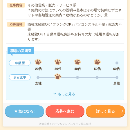
その他営業・販売・サービス系
仕事内容
＊契約の方法についての説明→基本はその場で契約せずにネ
ットや書類返送の案内＊建物があるのかどうか、最…
職種未経験OK / ブランクOK / パソコンスキル不要 / 英語力不
応募資格
要
未経験OK！自動車運転免許をお持ちの方（社用車運転があ
ります）
職場の雰囲気
年齢層
20代
30代
40代
50代
60代
男女比率
女性
男性
もっと見る
気になる!
応募へ進む
詳しく見る
派遣会社
パーソルテンプスタッフ株式会社