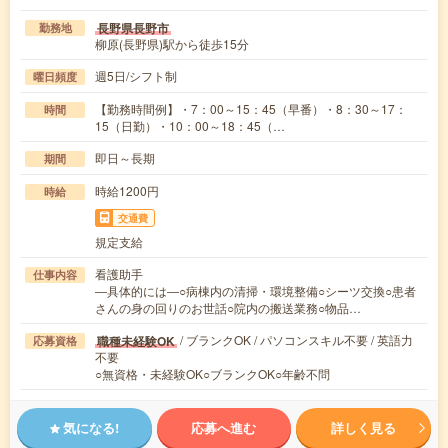
長野県長野市
勤務地
柳原(長野県)駅から徒歩15分
週5日/シフト制
曜日頻度
【勤務時間例】・7：00～15：45（早番）・8：30～17：
時間
15（日勤）・10：00～18：45（…
即日～長期
期間
時給1200円
時給
交通費
規定支給
看護助手
仕事内容
―具体的には―○病棟内の清掃・環境整備○シーツ交換○患者
さんの身の回りのお世話○院内の搬送業務○物品…
/ ブランクOK / パソコンスキル不要 / 英語力
職種未経験OK
応募資格
不要
○無資格・未経験OK○ブランクOK○年齢不問
気になる!
応募へ進む
詳しく見る