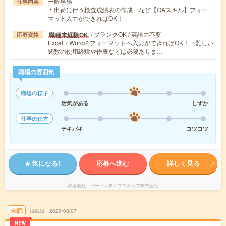
一般事務
仕事内容
＊出荷に伴う検査成績表の作成 など【OAスキル】フォー
マット入力ができればOK！
/ ブランクOK / 英語力不要
職種未経験OK
応募資格
Excel・Wordのフォーマットへ入力ができればOK！→難しい
関数の使用経験や作表などは必要ありま…
職場の雰囲気
職場の様子
活気がある
しずか
仕事の仕方
テキパキ
コツコツ
気になる!
応募へ進む
詳しく見る
派遣会社
パーソルテンプスタッフ株式会社
未読
掲載日
2026/08/07
NEW