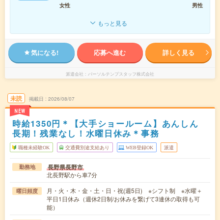
女性
男性
もっと見る
気になる!
応募へ進む
詳しく見る
派遣会社
パーソルテンプスタッフ株式会社
未読
掲載日
2026/08/07
NEW
時給1350円＊【大手ショールーム】あんしん
長期！残業なし！水曜日休み＊事務
職種未経験OK
交通費別途支給あり
WEB登録OK
派遣
長野県長野市
勤務地
北長野駅から車7分
月・火・木・金・土・日・祝(週5日) ※シフト制 ※水曜＋
曜日頻度
平日1日休み（週休2日制/お休みを繋げて3連休の取得も可
能）