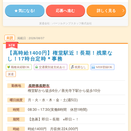
気になる!
応募へ進む
詳しく見る
派遣会社
パーソルテンプスタッフ株式会社
未読
掲載日
2026/08/07
NEW
【高時給1400円】権堂駅近！長期！残業な
し！17時台定時＊事務
職種未経験OK
交通費別途支給あり
残業なし
WEB登録OK
派遣
長野県長野市
勤務地
権堂駅から徒歩6分／善光寺下駅から徒歩10分
月・火・水・木・金・土(週5日)
曜日頻度
08:30～17:30(実働8時間 休憩1時間)
時間
【急募】即日～長期 ※即日～！
期間
時給1400円 月収例 224,000円
時給