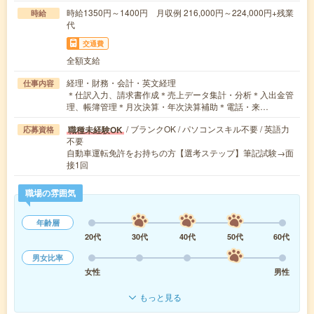
時給1350円～1400円 月収例 216,000円～224,000円+残業
時給
代
交通費
全額支給
経理・財務・会計・英文経理
仕事内容
＊仕訳入力、請求書作成＊売上データ集計・分析＊入出金管
理、帳簿管理＊月次決算・年次決算補助＊電話・来…
/ ブランクOK / パソコンスキル不要 / 英語力
職種未経験OK
応募資格
不要
自動車運転免許をお持ちの方【選考ステップ】筆記試験→面
接1回
職場の雰囲気
年齢層
20代
30代
40代
50代
60代
男女比率
女性
男性
もっと見る