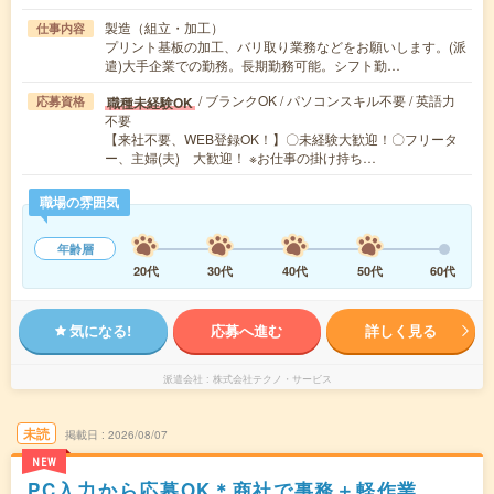
製造（組立・加工）
仕事内容
プリント基板の加工、バリ取り業務などをお願いします。(派
遣)大手企業での勤務。長期勤務可能。シフト勤…
/ ブランクOK / パソコンスキル不要 / 英語力
職種未経験OK
応募資格
不要
【来社不要、WEB登録OK！】〇未経験大歓迎！〇フリータ
ー、主婦(夫) 大歓迎！ ※お仕事の掛け持ち…
職場の雰囲気
年齢層
20代
30代
40代
50代
60代
気になる!
応募へ進む
詳しく見る
派遣会社
株式会社テクノ・サービス
未読
掲載日
2026/08/07
NEW
PC入力から応募OK＊商社で事務＋軽作業