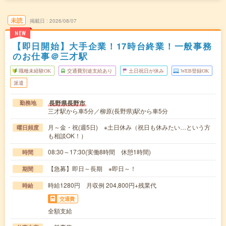
未読
掲載日
2026/08/07
NEW
【即日開始】大手企業！17時台終業！一般事務
のお仕事＠三才駅
職種未経験OK
交通費別途支給あり
土日祝日が休み
WEB登録OK
派遣
長野県長野市
勤務地
三才駅から車5分／柳原(長野県)駅から車5分
月～金・祝(週5日) ※土日休み（祝日も休みたい…という方
曜日頻度
も相談OK！）
08:30～17:30(実働8時間 休憩1時間)
時間
【急募】即日～長期 ※即日～！
期間
時給1280円 月収例 204,800円+残業代
時給
交通費
全額支給