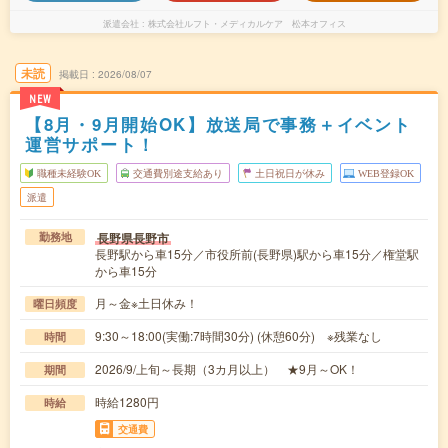
派遣会社
株式会社ルフト・メディカルケア 松本オフィス
未読
掲載日
2026/08/07
NEW
【8月・9月開始OK】放送局で事務＋イベント
運営サポート！
職種未経験OK
交通費別途支給あり
土日祝日が休み
WEB登録OK
派遣
長野県長野市
勤務地
長野駅から車15分／市役所前(長野県)駅から車15分／権堂駅
から車15分
月～金※土日休み！
曜日頻度
9:30～18:00(実働:7時間30分) (休憩60分) ※残業なし
時間
2026/9/上旬～長期（3カ月以上） ★9月～OK！
期間
時給1280円
時給
交通費