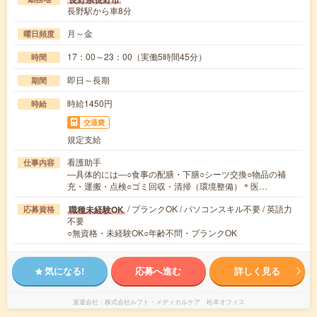
長野駅から車8分
月～金
曜日頻度
17：00～23：00（実働5時間45分）
時間
即日～長期
期間
時給1450円
時給
交通費
規定支給
看護助手
仕事内容
―具体的には―○食事の配膳・下膳○シーツ交換○物品の補
充・運搬・点検○ゴミ回収・清掃（環境整備）＊医…
/ ブランクOK / パソコンスキル不要 / 英語力
職種未経験OK
応募資格
不要
○無資格・未経験OK○年齢不問・ブランクOK
気になる!
応募へ進む
詳しく見る
派遣会社
株式会社ルフト・メディカルケア 松本オフィス