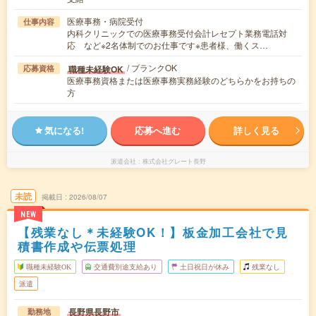
医療事務・病院受付
仕事内容
内科クリニックでの医療事務受付会計レセプト業務電話対
応 など※2名体制でのお仕事です※患者様、働くス…
/ ブランクOK
職種未経験OK
応募資格
医療事務資格または医療事務実務経験のどちらかをお持ちの
方
気になる!
応募へ進む
詳しく見る
派遣会社
株式会社グレート長野
未読
掲載日
2026/08/07
NEW
【残業なし＊未経験OK！】板金加工会社で見
積書作成や伝票処理
職種未経験OK
交通費別途支給あり
土日祝日が休み
残業なし
派遣
長野県長野市
勤務地