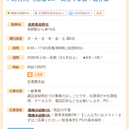
職種未経験OK
交通費別途支給あり
WEB登録OK
派遣
長野県長野市
勤務地
長野駅から車15分
月・火・水・木・金・土 週5日
曜日頻度
8:00～17:30(実働:8時間) (休憩90分)
時間
2026/9/上旬～長期（3カ月以上） ★9月～OK！
期間
時給1350円
時給
交通費
交通費支給
一般事務
仕事内容
建設資材商社での事務のおしごとです。伝票発行や伝票処
理、データ入力、電話応対などをお願いします。PC…
/ 英語力不要
職種未経験OK
応募資格
！業界未経験OK！【こんな方におススメ！ま
職種未経験OK
ずはご応募ください／歓迎条件】PCの基本操作…