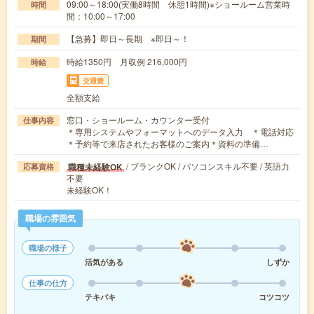
09:00～18:00(実働8時間 休憩1時間)※ショールーム営業時
時間
間：10:00～17:00
【急募】即日～長期 ※即日～！
期間
時給1350円 月収例 216,000円
時給
交通費
全額支給
窓口・ショールーム・カウンター受付
仕事内容
＊専用システムやフォーマットへのデータ入力 ＊電話対応
＊予約等で来店されたお客様のご案内＊資料の準備…
/ ブランクOK / パソコンスキル不要 / 英語力
職種未経験OK
応募資格
不要
未経験OK！
職場の雰囲気
職場の様子
活気がある
しずか
仕事の仕方
テキパキ
コツコツ