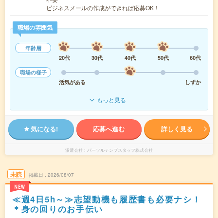
ビジネスメールの作成ができれば応募OK！
職場の雰囲気
年齢層
20代
30代
40代
50代
60代
職場の様子
活気がある
しずか
もっと見る
気になる!
応募へ進む
詳しく見る
派遣会社
パーソルテンプスタッフ株式会社
未読
掲載日
2026/08/07
NEW
≪週4日5h～≫志望動機も履歴書も必要ナシ！
＊身の回りのお手伝い