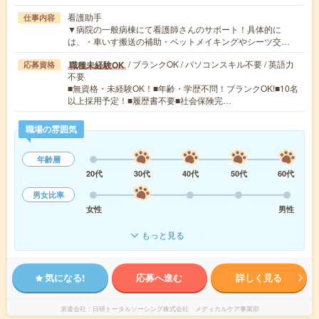
看護助手
仕事内容
▼病院の一般病棟にて看護師さんのサポート！具体的に
は、・車いす搬送の補助・ベットメイキングやシーツ交…
/ ブランクOK / パソコンスキル不要 / 英語力
職種未経験OK
応募資格
不要
■無資格・未経験OK！■年齢・学歴不問！ブランクOK!■10名
以上採用予定！■履歴書不要■社会保険完…
職場の雰囲気
年齢層
20代
30代
40代
50代
60代
男女比率
女性
男性
もっと見る
気になる!
応募へ進む
詳しく見る
派遣会社
日研トータルソーシング株式会社 メディカルケア事業部