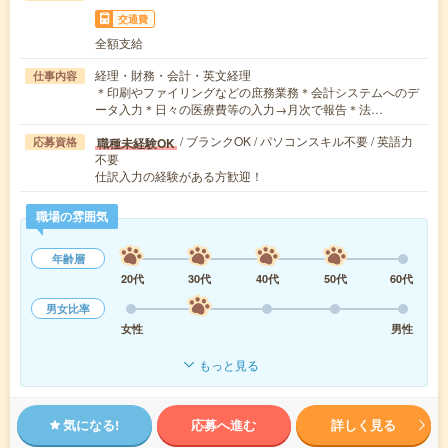
交通費
全額支給
経理・財務・会計・英文経理
仕事内容
＊印刷やファイリングなどの庶務業務＊会計システムへのデ
ータ入力＊日々の医療費等の入力→月次で報告＊法…
/ ブランクOK / パソコンスキル不要 / 英語力
職種未経験OK
応募資格
不要
仕訳入力の経験がある方歓迎！
職場の雰囲気
年齢層
20代
30代
40代
50代
60代
男女比率
女性
男性
もっと見る
気になる!
応募へ進む
詳しく見る