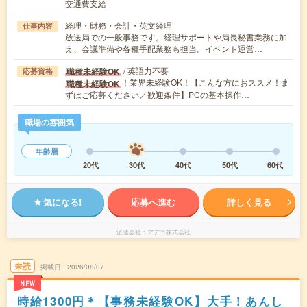
交通費支給
経理・財務・会計・英文経理
仕事内容
放送局での一般事務です。経理サポートや局長秘書業務に加
え、会議準備や各種手配業務も担当。イベント運営…
/ 英語力不要
職種未経験OK
応募資格
！業界未経験OK！【こんな方におススメ！ま
職種未経験OK
ずはご応募ください／歓迎条件】PCの基本操作…
職場の雰囲気
年齢層
20代
30代
40代
50代
60代
気になる!
応募へ進む
詳しく見る
派遣会社
アデコ株式会社
未読
掲載日
2026/08/07
NEW
時給1300円＊【事務未経験OK】大手！あんし