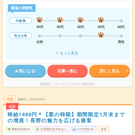
職場の雰囲気
年齢層
20代
30代
40代
50代
60代
男女比率
女性
男性
もっと見る
気になる!
応募へ進む
詳しく見る
派遣会社
パーソルテンプスタッフ株式会社
未読
掲載日
2026/08/07
NEW
時給1400円＊【栗の時期】期間限定1月末まで
の増員！長野の魅力を広げる接客
職種未経験OK
交通費別途支給あり
WEB登録OK
派遣