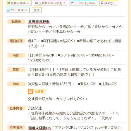
職種未経験OK
交通費別途支給あり
土日祝日が休み
残業なし
WEB登録OK
派遣
長野県長野市
勤務地
長野駅から---分／北長野駅から---分／篠ノ井駅から---分／今
井駅から---分／川中島駅から---分
週4日～ ■曜日固定の相談OK！ ■希望の曜日があればご相談
曜日頻度
ください！
1日5時間からOK！■シフト例(1)8:00～13:00(2)10:00～
時間
15:00(3)12:00…
【積極採用中！】＊1年以上勤務している方が多数！ご応募
期間
から最短2～3日後の就業も相談可能です！
無資格未経験：時給1250円～ ■週払いOK ■扶養内OK
時給
交通費
交通費全額支給（ガソリン代もOK！）
介護関連
仕事内容
／無資格未経験から始める介護施設での生活サポート！＼
「話し相手になって、うんうんとうなずく」「天気が…
/ ブランクOK / パソコンスキル不要 / 英語力
職種未経験OK
応募資格