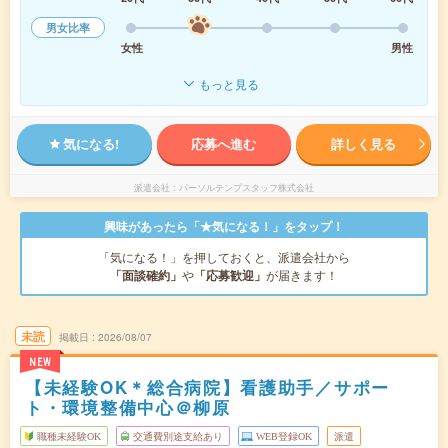
男女比率
女性
男性
もっと見る
気になる!
応募へ進む
詳しく見る
派遣会社
パーソルテンプスタッフ株式会社
興味があったら「★気になる！」をタップ！
「気になる！」を押しておくと、派遣会社から
「面談確約」
や
「応募歓迎」
が届きます！
未読
掲載日
2026/08/07
NEW
【未経験OK＊総合病院】看護助手／サポー
ト・環境整備中心＠柳原
職種未経験OK
交通費別途支給あり
WEB登録OK
派遣