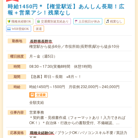
時給1450円＊【権堂駅近】あんしん長期！広
報＋営業アシ！残業なし
職種未経験OK
交通費別途支給あり
土日祝日が休み
残業なし
WEB登録OK
派遣
長野県長野市
勤務地
権堂駅から徒歩6分／市役所前(長野県)駅から徒歩10分
月～金（週5日）
曜日頻度
08:30～17:30(実働8時間 休憩1時間)
時間
【急募】即日～長期 ※8月～！
期間
時給1450円～1500円 月収例 232,000円～240,000円
時給
交通費
全額支給
営業事務
仕事内容
＊契約書・見積書作成（フォーマットあり！入力できれば
OK！）＊自治体・行政からの書類受付、不備確認、…
/ ブランクOK / パソコンスキル不要 / 英語力
職種未経験OK
応募資格
不要