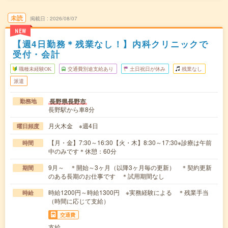
未読
掲載日
2026/08/07
NEW
【週4日勤務＊残業なし！】内科クリニックで
受付・会計
職種未経験OK
交通費別途支給あり
土日祝日が休み
残業なし
派遣
長野県長野市
勤務地
長野駅から車8分
月火木金 ※週4日
曜日頻度
【月・金】7:30～16:30【火・木】8:30～17:30※診療は午前
時間
中のみです＊休憩：60分
9月～ ＊開始～3ヶ月（以降3ヶ月毎の更新） ＊契約更新
期間
のある長期のお仕事です ＊試用期間なし
時給1200円～時給1300円 ※実務経験による ＊残業手当
時給
（時間に応じて支給）
交通費
支給