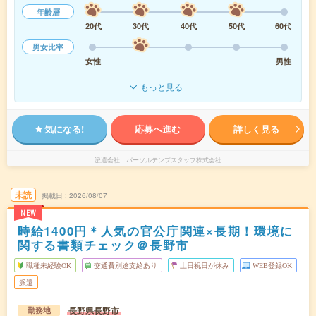
年齢層
20代
30代
40代
50代
60代
男女比率
女性
男性
もっと見る
気になる!
応募へ進む
詳しく見る
派遣会社
パーソルテンプスタッフ株式会社
未読
掲載日
2026/08/07
NEW
時給1400円＊人気の官公庁関連×長期！環境に
関する書類チェック＠長野市
職種未経験OK
交通費別途支給あり
土日祝日が休み
WEB登録OK
派遣
長野県長野市
勤務地