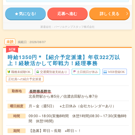
気になる!
応募へ進む
詳しく見る
派遣会社
パーソルテンプスタッフ株式会社
未読
掲載日
2026/08/07
NEW
時給1350円＊【紹介予定派遣】年収322万以
上！経験活かして即戦力！経理事務
職種未経験OK
交通費別途支給あり
土日祝日が休み
WEB登録OK
正社員への紹介予定派遣
長野県長野市
勤務地
北長野駅から車5分／信濃吉田駅から車7分
月～金（週5日） ※土日休み（会社カレンダーあり）
曜日頻度
09:00～18:00(実働8時間 休憩1時間)08:30～17:30(実働8時
時間
間 休憩1時間)
【急募】即日～長期 ※即日～！
期間