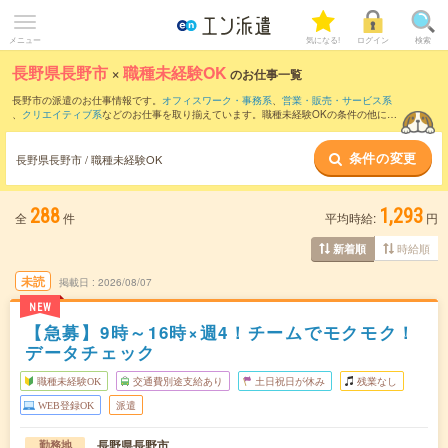
メニュー
気になる!
ログイン
検索
長野県長野市
×
職種未経験OK
のお仕事一覧
長野市の派遣のお仕事情報です。
オフィスワーク・事務系
、
営業・販売・サービス系
、
クリエイティブ系
などのお仕事を取り揃えています。職種未経験OKの条件の他に、
交通費別途支給あり
、
残業なし
、
友だちと一緒の応募OK
などのこだわり条件も取り揃
えています。
条件の変更
長野県長野市 / 職種未経験OK
288
1,293
全
件
平均時給:
円
時給順
新着順
未読
掲載日
2026/08/07
NEW
【急募】9時～16時×週4！チームでモクモク！
データチェック
職種未経験OK
交通費別途支給あり
土日祝日が休み
残業なし
WEB登録OK
派遣
長野県長野市
勤務地