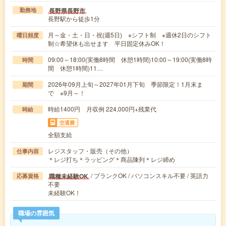
長野県長野市
勤務地
長野駅から徒歩1分
月～金・土・日・祝(週5日) ※シフト制 ※週休2日のシフト
曜日頻度
制☆希望休も出せます 平日固定休みOK！
09:00～18:00(実働8時間 休憩1時間)10:00～19:00(実働8時
時間
間 休憩1時間)11…
2026年09月上旬～2027年01月下旬 季節限定！1月末ま
期間
で ※9月～！
時給1400円 月収例 224,000円+残業代
時給
交通費
全額支給
レジスタッフ・販売（その他）
仕事内容
＊レジ打ち＊ラッピング＊商品陳列＊レジ締め
/ ブランクOK / パソコンスキル不要 / 英語力
職種未経験OK
応募資格
不要
未経験OK！
職場の雰囲気