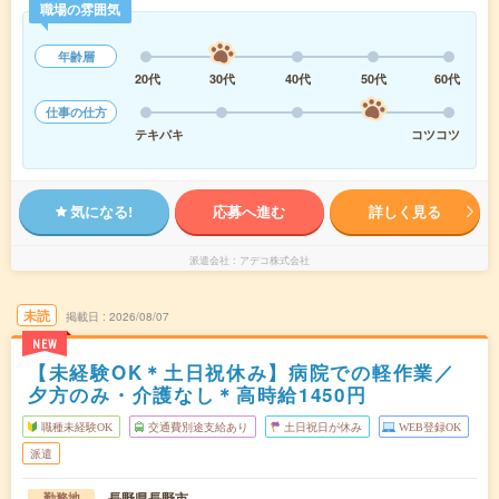
職場の雰囲気
年齢層
20代
30代
40代
50代
60代
仕事の仕方
テキパキ
コツコツ
気になる!
応募へ進む
詳しく見る
派遣会社
アデコ株式会社
未読
掲載日
2026/08/07
NEW
【未経験OK＊土日祝休み】病院での軽作業／
夕方のみ・介護なし＊高時給1450円
職種未経験OK
交通費別途支給あり
土日祝日が休み
WEB登録OK
派遣
長野県長野市
勤務地