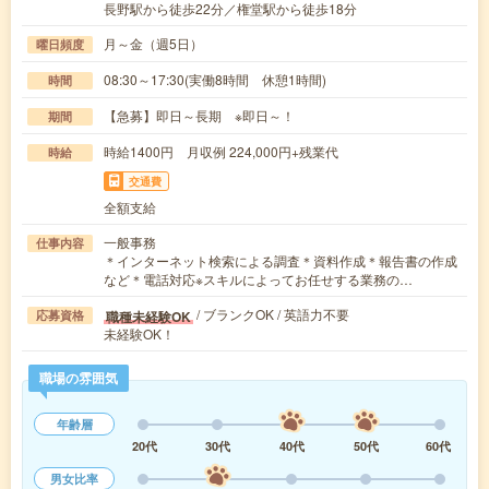
長野駅から徒歩22分／権堂駅から徒歩18分
月～金（週5日）
曜日頻度
08:30～17:30(実働8時間 休憩1時間)
時間
【急募】即日～長期 ※即日～！
期間
時給1400円 月収例 224,000円+残業代
時給
交通費
全額支給
一般事務
仕事内容
＊インターネット検索による調査＊資料作成＊報告書の作成
など＊電話対応※スキルによってお任せする業務の…
/ ブランクOK / 英語力不要
職種未経験OK
応募資格
未経験OK！
職場の雰囲気
年齢層
20代
30代
40代
50代
60代
男女比率