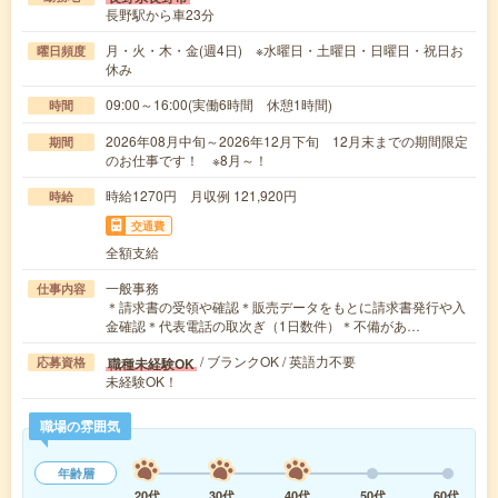
長野駅から車23分
月・火・木・金(週4日) ※水曜日・土曜日・日曜日・祝日お
曜日頻度
休み
09:00～16:00(実働6時間 休憩1時間)
時間
2026年08月中旬～2026年12月下旬 12月末までの期間限定
期間
のお仕事です！ ※8月～！
時給1270円 月収例 121,920円
時給
交通費
全額支給
一般事務
仕事内容
＊請求書の受領や確認＊販売データをもとに請求書発行や入
金確認＊代表電話の取次ぎ（1日数件）＊不備があ…
/ ブランクOK / 英語力不要
職種未経験OK
応募資格
未経験OK！
職場の雰囲気
年齢層
20代
30代
40代
50代
60代