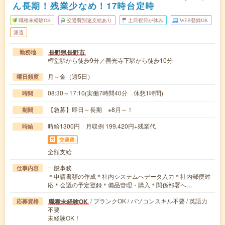
ん長期！残業少なめ！17時台定時
職種未経験OK
交通費別途支給あり
土日祝日が休み
WEB登録OK
派遣
長野県長野市
勤務地
権堂駅から徒歩9分／善光寺下駅から徒歩10分
月～金（週5日）
曜日頻度
08:30～17:10(実働7時間40分 休憩1時間)
時間
【急募】即日～長期 ※8月～！
期間
時給1300円 月収例 199,420円+残業代
時給
交通費
全額支給
一般事務
仕事内容
＊申請書類の作成＊社内システムへデータ入力＊社内郵便対
応＊会議の予定登録＊備品管理・購入＊関係部署へ…
/ ブランクOK / パソコンスキル不要 / 英語力
職種未経験OK
応募資格
不要
未経験OK！