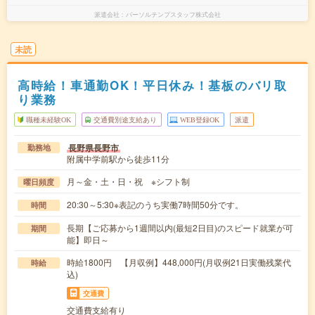
派遣会社
パーソルテンプスタッフ株式会社
未読
高時給！車通勤OK！平日休み！基板のバリ取
り業務
職種未経験OK
交通費別途支給あり
WEB登録OK
派遣
長野県長野市
勤務地
附属中学前駅から徒歩11分
月～金・土・日・祝 ※シフト制
曜日頻度
20:30～5:30※表記のうち実働7時間50分です。
時間
長期【ご応募から1週間以内(最短2日目)のスピード就業が可
期間
能】即日～
時給1800円 【月収例】448,000円(月収例21日実働残業代
時給
込)
交通費
交通費支給有り