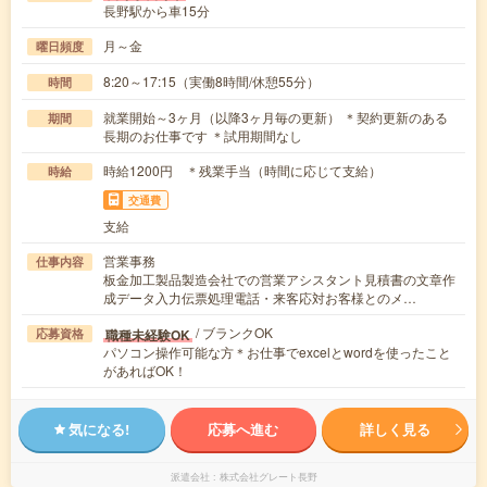
長野駅から車15分
月～金
曜日頻度
8:20～17:15（実働8時間/休憩55分）
時間
就業開始～3ヶ月（以降3ヶ月毎の更新） ＊契約更新のある
期間
長期のお仕事です ＊試用期間なし
時給1200円 ＊残業手当（時間に応じて支給）
時給
交通費
支給
営業事務
仕事内容
板金加工製品製造会社での営業アシスタント見積書の文章作
成データ入力伝票処理電話・来客応対お客様とのメ…
/ ブランクOK
職種未経験OK
応募資格
パソコン操作可能な方＊お仕事でexcelとwordを使ったこと
があればOK！
気になる!
応募へ進む
詳しく見る
派遣会社
株式会社グレート長野