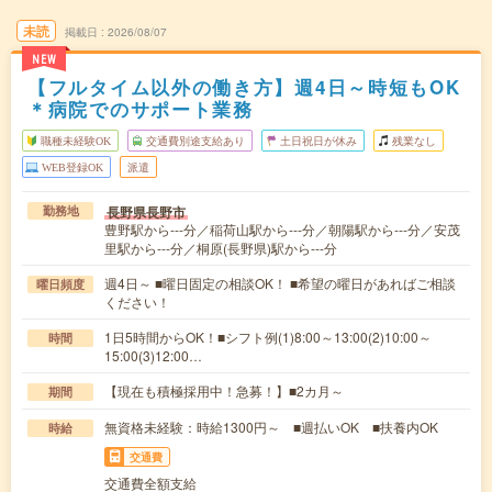
未読
掲載日
2026/08/07
NEW
【フルタイム以外の働き方】週4日～時短もOK
＊病院でのサポート業務
職種未経験OK
交通費別途支給あり
土日祝日が休み
残業なし
WEB登録OK
派遣
長野県長野市
勤務地
豊野駅から---分／稲荷山駅から---分／朝陽駅から---分／安茂
里駅から---分／桐原(長野県)駅から---分
週4日～ ■曜日固定の相談OK！ ■希望の曜日があればご相談
曜日頻度
ください！
1日5時間からOK！■シフト例(1)8:00～13:00(2)10:00～
時間
15:00(3)12:00…
【現在も積極採用中！急募！】■2カ月～
期間
無資格未経験：時給1300円～ ■週払いOK ■扶養内OK
時給
交通費
交通費全額支給