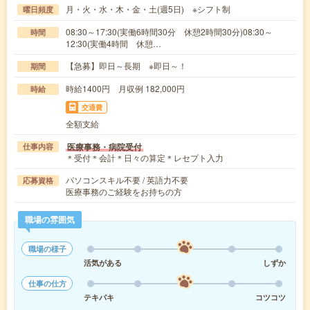
月・火・水・木・金・土(週5日) ※シフト制
曜日頻度
08:30～17:30(実働6時間30分 休憩2時間30分)08:30～
時間
12:30(実働4時間 休憩…
【急募】即日～長期 ※即日～！
期間
時給1400円 月収例 182,000円
時給
交通費
全額支給
医療事務・病院受付
仕事内容
＊受付＊会計＊日々の算定＊レセプト入力
パソコンスキル不要 / 英語力不要
応募資格
医療事務のご経験をお持ちの方
職場の雰囲気
職場の様子
活気がある
しずか
仕事の仕方
テキパキ
コツコツ