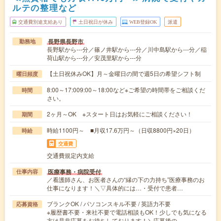
ルテの整理など
交通費別途支給あり
土日祝日が休み
WEB登録OK
派遣
長野県長野市
勤務地
長野駅から---分／篠ノ井駅から---分／川中島駅から---分／稲
荷山駅から---分／安茂里駅から---分
【土日祝休みOK】月～金曜日の間で週5日の希望シフト制
曜日頻度
8:00～17:009:00～18:00など※ご希望の時間帯をご相談くだ
時間
さい。
2ヶ月～OK ※スタート日はお気軽にご相談ください！
期間
時給1100円～ ■月収17.6万円～（日収8800円×20日）
時給
交通費
交通費規定内支給
医療事務・病院受付
仕事内容
／看護師さん、お医者さんの“縁の下の力持ち”医療事務のお
仕事になります！＼▽具体的には…・受付で患者…
ブランクOK / パソコンスキル不要 / 英語力不要
応募資格
※履歴書不要・来社不要で電話相談もOK！少しでも気になる
方は是非応募をお待ちしております！＼応募後の…