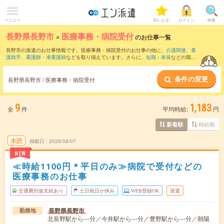
メニュー
気になる!
ログイン
検索
長野県長野市
×
医療事務・病院受付
のお仕事一覧
長野市の派遣のお仕事情報です。医療事務・病院受付のお仕事の他に、
介護関連
、
看
護助手
、
看護師・准看護師
などを取り揃えています。さらに、
短期
・
単発
などの期間
や、
職種未経験OK
などのこだわり条件で絞り込んでいただけます。職種辞典：
医療事
務・病院受付のお仕事とは？とは？
条件の変更
長野県長野市 / 医療事務・病院受付
9
1,183
全
件
平均時給:
円
時給順
新着順
未読
掲載日
2026/08/07
NEW
≪時給1100円＊平日のみ≫病院で受付などの
医療事務のお仕事
交通費別途支給あり
土日祝日が休み
WEB登録OK
派遣
長野県長野市
勤務地
北長野駅から---分／今井駅から---分／豊野駅から---分／朝陽