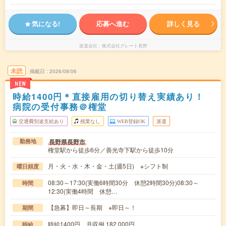
気になる!
応募へ進む
詳しく見る
派遣会社
株式会社グレート長野
未読
掲載日
2026/08/06
NEW
時給1400円＊直接雇用の切り替え実績あり！
病院の受付事務＠権堂
交通費別途支給あり
残業なし
WEB登録OK
派遣
長野県長野市
勤務地
権堂駅から徒歩6分／善光寺下駅から徒歩10分
月・火・水・木・金・土(週5日) ※シフト制
曜日頻度
08:30～17:30(実働6時間30分 休憩2時間30分)08:30～
時間
12:30(実働4時間 休憩…
【急募】即日～長期 ※即日～！
期間
時給1400円 月収例 182,000円
時給