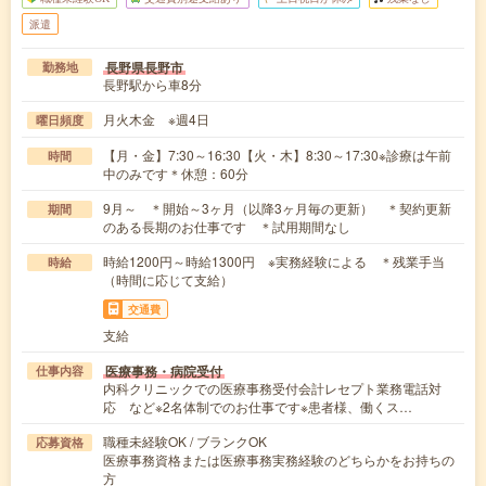
派遣
長野県長野市
勤務地
長野駅から車8分
月火木金 ※週4日
曜日頻度
【月・金】7:30～16:30【火・木】8:30～17:30※診療は午前
時間
中のみです＊休憩：60分
9月～ ＊開始～3ヶ月（以降3ヶ月毎の更新） ＊契約更新
期間
のある長期のお仕事です ＊試用期間なし
時給1200円～時給1300円 ※実務経験による ＊残業手当
時給
（時間に応じて支給）
交通費
支給
医療事務・病院受付
仕事内容
内科クリニックでの医療事務受付会計レセプト業務電話対
応 など※2名体制でのお仕事です※患者様、働くス…
職種未経験OK / ブランクOK
応募資格
医療事務資格または医療事務実務経験のどちらかをお持ちの
方