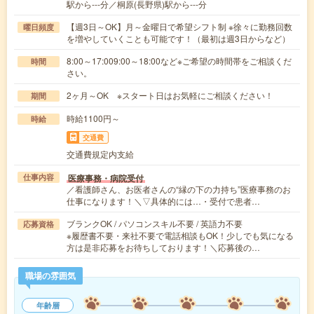
駅から---分／桐原(長野県)駅から---分
【週3日～OK】月～金曜日で希望シフト制 ※徐々に勤務回数
曜日頻度
を増やしていくことも可能です！（最初は週3日からなど）
8:00～17:009:00～18:00など※ご希望の時間帯をご相談くだ
時間
さい。
2ヶ月～OK ※スタート日はお気軽にご相談ください！
期間
時給1100円～
時給
交通費
交通費規定内支給
医療事務・病院受付
仕事内容
／看護師さん、お医者さんの“縁の下の力持ち”医療事務のお
仕事になります！＼▽具体的には…・受付で患者…
ブランクOK / パソコンスキル不要 / 英語力不要
応募資格
※履歴書不要・来社不要で電話相談もOK！少しでも気になる
方は是非応募をお待ちしております！＼応募後の…
職場の雰囲気
年齢層