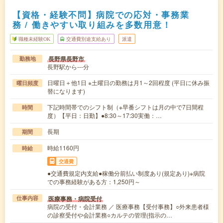
【資格・経験不問】病院での応対・事務業
務 / 働きやすい取り組みを多数用意！
職種未経験OK
交通費別途支給あり
派遣
長野県長野市
勤務地
長野駅から---分
日曜日＋他1日 ※土曜日の勤務は月1～2回程度 (平日に休み振
曜日頻度
替になります)
下記時間帯でのシフト制（※早番シフトは月の中で7日間程
時間
度）【平日：日勤】●8:30～17:30実働：…
長期
期間
時給1160円
時給
交通費
●交通費規定内支給●稼働分前払い制度あり(規定あり)※病院
での事務経験がある方：1,250円～
医療事務・病院受付
仕事内容
病院の受付・会計業務 ／ 医療事務【受付事務】○外来患者様
の診察受付や会計業務○カルテの管理(指示の…