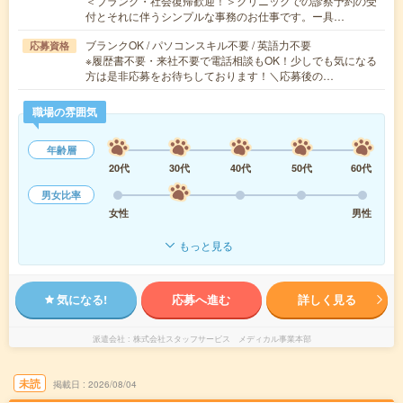
＜ブランク・社会復帰歓迎！＞クリニックでの診察予約の受
付とそれに伴うシンプルな事務のお仕事です。ー具…
ブランクOK / パソコンスキル不要 / 英語力不要
応募資格
※履歴書不要・来社不要で電話相談もOK！少しでも気になる
方は是非応募をお待ちしております！＼応募後の…
職場の雰囲気
年齢層
20代
30代
40代
50代
60代
男女比率
女性
男性
もっと見る
気になる!
応募へ進む
詳しく見る
派遣会社
株式会社スタッフサービス メディカル事業本部
未読
掲載日
2026/08/04