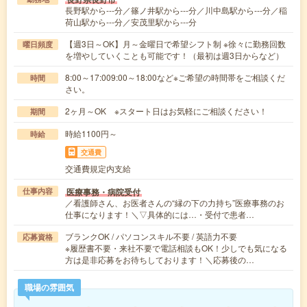
長野駅から---分／篠ノ井駅から---分／川中島駅から---分／稲
荷山駅から---分／安茂里駅から---分
【週3日～OK】月～金曜日で希望シフト制 ※徐々に勤務回数
曜日頻度
を増やしていくことも可能です！（最初は週3日からなど）
8:00～17:009:00～18:00など※ご希望の時間帯をご相談くだ
時間
さい。
2ヶ月～OK ※スタート日はお気軽にご相談ください！
期間
時給1100円～
時給
交通費
交通費規定内支給
医療事務・病院受付
仕事内容
／看護師さん、お医者さんの“縁の下の力持ち”医療事務のお
仕事になります！＼▽具体的には…・受付で患者…
ブランクOK / パソコンスキル不要 / 英語力不要
応募資格
※履歴書不要・来社不要で電話相談もOK！少しでも気になる
方は是非応募をお待ちしております！＼応募後の…
職場の雰囲気