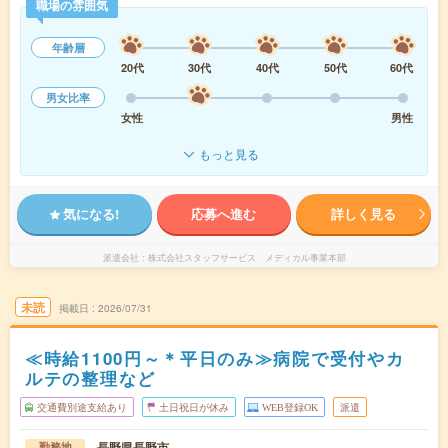
職場の雰囲気
年齢層
20代
30代
40代
50代
60代
男女比率
女性
男性
もっと見る
気になる!
応募へ進む
詳しく見る
派遣会社
株式会社スタッフサービス メディカル事業本部
未読
掲載日
2026/07/31
≪時給1100円～＊平日のみ≫病院で受付やカ
ルテの整理など
交通費別途支給あり
土日祝日が休み
WEB登録OK
派遣
長野県長野市
勤務地