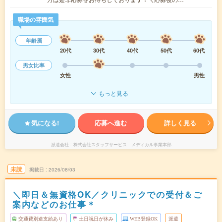
職場の雰囲気
年齢層
20代
30代
40代
50代
60代
男女比率
女性
男性
もっと見る
気になる!
応募へ進む
詳しく見る
派遣会社
株式会社スタッフサービス メディカル事業本部
未読
掲載日
2026/08/03
＼即日＆無資格OK／クリニックでの受付＆ご
案内などのお仕事＊
交通費別途支給あり
土日祝日が休み
WEB登録OK
派遣