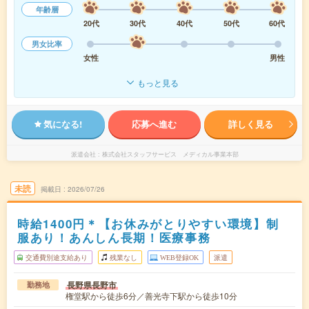
年齢層
20代
30代
40代
50代
60代
男女比率
女性
男性
もっと見る
気になる!
応募へ進む
詳しく見る
派遣会社
株式会社スタッフサービス メディカル事業本部
未読
掲載日
2026/07/26
時給1400円＊【お休みがとりやすい環境】制
服あり！あんしん長期！医療事務
交通費別途支給あり
残業なし
WEB登録OK
派遣
長野県長野市
勤務地
権堂駅から徒歩6分／善光寺下駅から徒歩10分