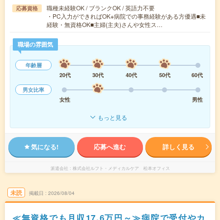
職種未経験OK / ブランクOK / 英語力不要
応募資格
・PC入力ができればOK※病院での事務経験がある方優遇■未
経験・無資格OK■主婦(主夫)さんや女性ス…
職場の雰囲気
年齢層
20代
30代
40代
50代
60代
男女比率
女性
男性
もっと見る
気になる!
応募へ進む
詳しく見る
派遣会社
株式会社ルフト・メディカルケア 松本オフィス
未読
掲載日
2026/08/04
≪無資格でも月収17.6万円～≫病院で受付やカ