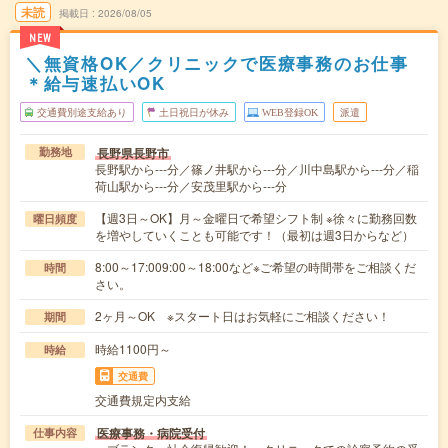
未読
掲載日
2026/08/05
NEW
＼無資格OK／クリニックで医療事務のお仕事
＊給与速払いOK
交通費別途支給あり
土日祝日が休み
WEB登録OK
派遣
長野県長野市
勤務地
長野駅から---分／篠ノ井駅から---分／川中島駅から---分／稲
荷山駅から---分／安茂里駅から---分
【週3日～OK】月～金曜日で希望シフト制 ※徐々に勤務回数
曜日頻度
を増やしていくことも可能です！（最初は週3日からなど）
8:00～17:009:00～18:00など※ご希望の時間帯をご相談くだ
時間
さい。
2ヶ月～OK ※スタート日はお気軽にご相談ください！
期間
時給1100円～
時給
交通費
交通費規定内支給
医療事務・病院受付
仕事内容