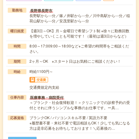
長野県長野市
勤務地
長野駅から---分／篠ノ井駅から---分／川中島駅から---分／稲
荷山駅から---分／安茂里駅から---分
【週3日～OK】月～金曜日で希望シフト制 ※徐々に勤務回数
曜日頻度
を増やしていくことも可能です！（最初は週3日からなど）
8:00～17:009:00～18:00など※ご希望の時間帯をご相談くだ
時間
さい。
2ヶ月～OK ※スタート日はお気軽にご相談ください！
期間
時給1100円～
時給
交通費
交通費規定内支給
医療事務・病院受付
仕事内容
＜ブランク・社会復帰歓迎！＞クリニックでの診察予約の受
付とそれに伴うシンプルな事務のお仕事です。ー具…
ブランクOK / パソコンスキル不要 / 英語力不要
応募資格
※履歴書不要・来社不要で電話相談もOK！少しでも気になる
方は是非応募をお待ちしております！＼応募後の…