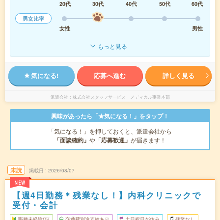
20代
30代
40代
50代
60代
男女比率
女性
男性
もっと見る
気になる!
応募へ進む
詳しく見る
派遣会社
株式会社スタッフサービス メディカル事業本部
興味があったら「★気になる！」をタップ！
「気になる！」を押しておくと、派遣会社から
「面談確約」
や
「応募歓迎」
が届きます！
未読
掲載日
2026/08/07
NEW
【週4日勤務＊残業なし！】内科クリニックで
受付・会計
職種未経験OK
交通費別途支給あり
土日祝日が休み
残業なし