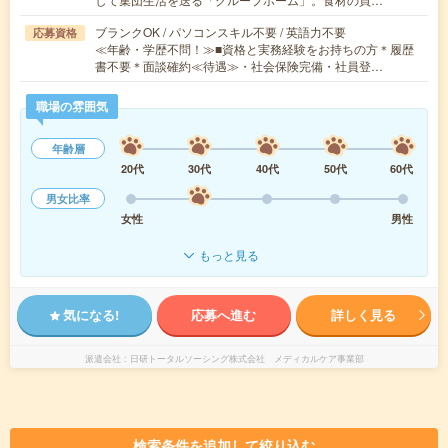
ブランクOK / パソコンスキル不要 / 英語力不要
応募資格
≪年齢・学歴不問！≫■資格と実務経験をお持ちの方＊履歴
書不要＊面談確約≪待遇≫・社会保険完備・社員登…
職場の雰囲気
年齢層
20代
30代
40代
50代
60代
男女比率
女性
男性
もっと見る
気になる!
応募へ進む
詳しく見る
派遣会社
日研トータルソーシング株式会社 メディカルケア事業部
検索条件を追加して絞り込む