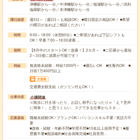
津幡駅から---分／中津幡駅から---分／能瀬駅から---分／倶利
伽羅駅から---分／本津幡駅から---分
週3日～（週2日～も相談OK） ■曜日固定の相談OK！ ■希望
曜日頻度
の曜日があればご相談ください！
9:00～18:00（休憩60分）■ご希望があれば下記シフトも
時間
OK！早番 7:00～16:00遅番 …
【8月中のスタートOK！急募！】2カ月～ ■ご応募から最短
期間
2～3日後に就業が可能です！
無資格未経験：時給1300円～ ■週払いOK ■扶養内OK ■
時給
日収1万400円以上
交通費
交通費全額支給（ガソリン代もOK！）
介護関連
仕事内容
≪散歩に付き添ったり、お話し相手になったり≫「え？意外
に簡単！」と思うくらい、スグできる仕事からスタ…
職種未経験OK / ブランクOK / パソコンスキル不要 / 英語力不
応募資格
要
■資格・経験・年齢不問■学歴不問■10名以上採用予定！■履
歴書不要■面談確約■社会保険完備■社員登用…