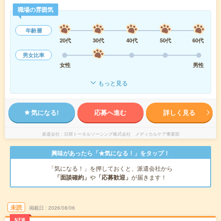
職場の雰囲気
年齢層
20代
30代
40代
50代
60代
男女比率
女性
男性
もっと見る
気になる!
応募へ進む
詳しく見る
派遣会社
日研トータルソーシング株式会社 メディカルケア事業部
興味があったら「★気になる！」をタップ！
「気になる！」を押しておくと、派遣会社から
「面談確約」
や
「応募歓迎」
が届きます！
未読
掲載日
2026/08/06
NEW