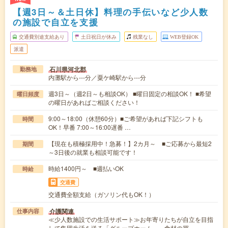
【週3日～＆土日休】料理の手伝いなど少人数
の施設で自立を支援
交通費別途支給あり
土日祝日が休み
残業なし
WEB登録OK
派遣
石川県河北郡
勤務地
内灘駅から---分／粟ケ崎駅から---分
週3日～（週2日～も相談OK） ■曜日固定の相談OK！ ■希望
曜日頻度
の曜日があればご相談ください！
9:00～18:00（休憩60分）■ご希望があれば下記シフトも
時間
OK！早番 7:00～16:00遅番 …
【現在も積極採用中！急募！】2カ月～ ■ご応募から最短2
期間
～3日後の就業も相談可能です！
時給1400円～ ■週払いOK
時給
交通費
交通費全額支給（ガソリン代もOK！）
介護関連
仕事内容
≪少人数施設での生活サポート≫お年寄りたちが自立を目指
して集団生活を送る「グループホーム」。食材の買…