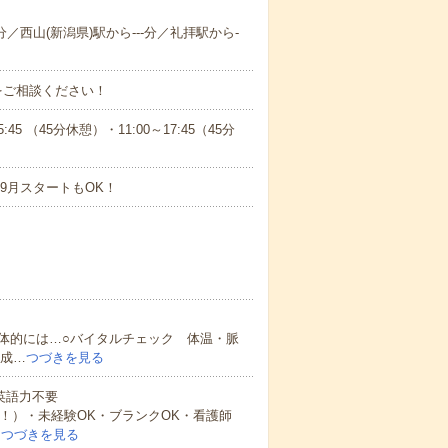
分／西山(新潟県)駅から---分／礼拝駅から-
をご相談ください！
 （45分休憩）・11:00～17:45（45分
9月スタートもOK！
体的には…○バイタルチェック 体温・脈
作成…
つづきを見る
 英語力不要
中！）・未経験OK・ブランクOK・看護師
…
つづきを見る