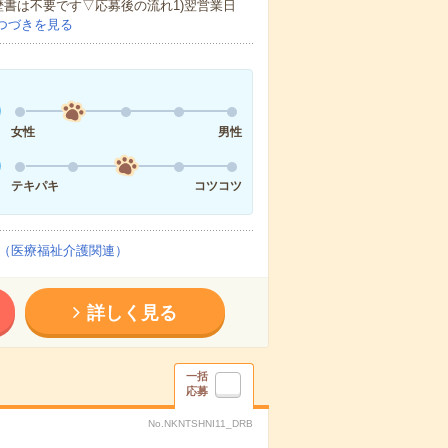
歴書は不要です▽応募後の流れ1)翌営業日
つづきを見る
女性
男性
テキパキ
コツコツ
（医療福祉介護関連）
詳しく見る
一括
応募
No.NKNTSHNI11_DRB