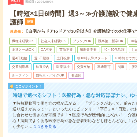
NEW
掲載日
2026/08/04
【時短×1日6時間】週3～≫介護施設で健
護師
派遣
【自宅からドアtoドアで30分以内】介護施設でのお仕事で
派遣先
職種未経験OK
社会人未経験OK
ブランクOK
既卒第二新卒OK
10
友達と一緒OK
OA不要
英語不要
履歴書不要
40～50代活躍
し
週4日勤務
週5日勤務
土日祝休
朝10時以降スタート
16時前までの
交替制勤務
扶養控内
医療福祉
交費支給
車通勤可
制服
服
ルーティン
自転車・バイクOK
看護師
ここがポイント！
時短で選べるシフト！医療行為・急な対応ほぼナシ、ゆ
▼時短勤務可で働き方の幅が広がる！ 「ブランクがあって、前みた
送り迎えがあって‥」といった方にピッタリ！「平日」×「日勤」の
に合わせた働き方が可能です！▼医療行為が圧倒的に少ない！ 介護
心！病院でよくある医療行為や急な患者対応などもほとんどなし！だ
が少ない…
つづきを見る