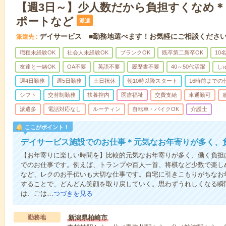
【週3日～】少人数だから負担すくなめ
ポートなど
派遣
デイサービス ■勤務地選べます！お気軽にご相談くださ
派遣先
職種未経験OK
社会人未経験OK
ブランクOK
既卒第二新卒OK
10
友達と一緒OK
OA不要
英語不要
履歴書不要
40～50代活躍
し
週4日勤務
週5日勤務
土日祝休
朝10時以降スタート
16時前までの
シフト
交替制勤務
扶養控内
医療福祉
交費支給
車通勤可
派遣多
電話対応なし
ルーティン
自転車・バイクOK
介護士
ここがポイント！
デイサービス施設でのお仕事＊元気なお年寄りが多く、
【お年寄りに楽しい時間を】比較的元気なお年寄りが多く、働く負担
でのお仕事です。例えば、トランプや百人一首、将棋など少数で楽し
など、レクのお手伝いも大切な仕事です。自宅に引きこもりがちなお
することで、どんどん笑顔を取り戻していく。思わずうれしくなる瞬
は、ごは…
つづきを見る
勤務地
新潟県柏崎市