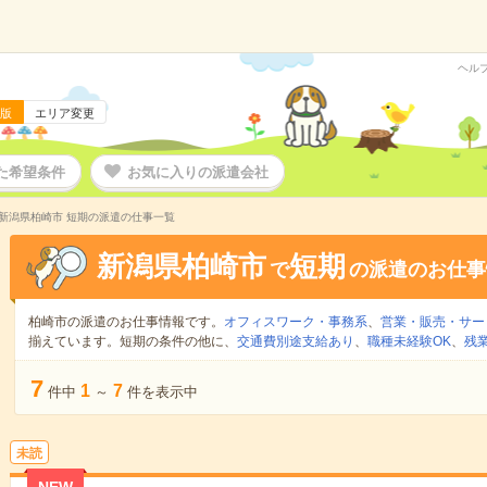
ヘル
版
エリア変更
た希望条件
お気に入りの派遣会社
新潟県柏崎市 短期の派遣の仕事一覧
新潟県柏崎市
短期
で
の派遣のお仕事
柏崎市の派遣のお仕事情報です。
オフィスワーク・事務系
、
営業・販売・サー
揃えています。短期の条件の他に、
交通費別途支給あり
、
職種未経験OK
、
残
7
1
7
件中
～
件を表示中
未読