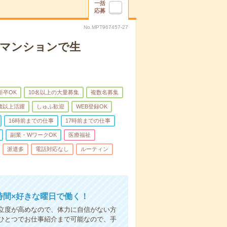
一括
応募
No.MPT967457-27
者マンションで生
新卒OK
10名以上の大量募集
複数名募集
0歳以上活躍
しゅふ歓迎
WEB登録OK
16時前までの仕事
17時前までの仕事
副業・WワークOK
医療福祉
派遣多
電話対応なし
ルーティン
時間×好きな曜日で働く！
立度が高めなので、体力に自信がない方
ひとつでお仕事紹介まで可能なので、手