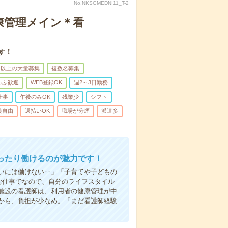
No.NKSGMEDNI11_T-2
康管理メイン＊看
す！
名以上の大量募集
複数名募集
ゅふ歓迎
WEB登録OK
週2～3日勤務
仕事
午後のみOK
残業少
シフト
装自由
週払いOK
職場が分煙
派遣多
ったり働けるのが魅力です！
いには働けない‥」「子育てや子どもの
お仕事でなので、自分のライフスタイル
施設の看護師は、利用者の健康管理が中
から、負担が少なめ。「まだ看護師経験