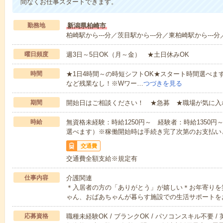
間なくお仕事スタートできます。
勤務地
新潟県柏崎市
柏崎駅から---分／茨目駅から---分／東柏崎駅から---分
曜日頻度
週3日～5日OK（月～金） ★土日休みOK
時間
★1日4時間～の時短シフトOK★スタート時間選べます！7:00～1
など残業なし！※Wワー…
つづきを見る
期間
開始日はご相談ください！ ★急募 ★職場が気に入
時給
無資格未経験：時給1250円～ 経験者：時給1350
選べます）※稼働開始時は手続き完了次第のお支払い
交通費
交通費全額支給※規定有
仕事内容
介護関連
＊入居者の方の「ありがとう」が嬉しい＊お年寄りを
ゃん、おばあちゃんが暮らす施設での生活サポートを
応募資格
職種未経験OK / ブランクOK / パソコンスキル不要 /