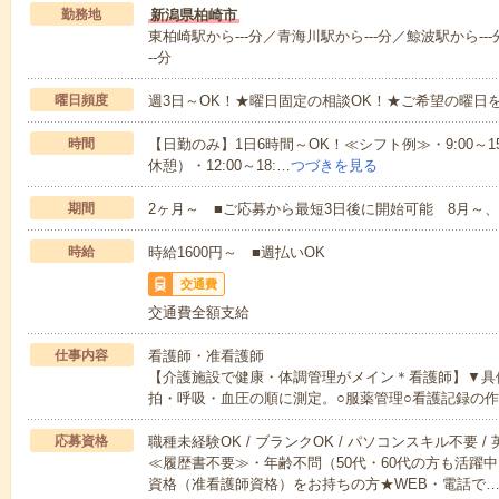
勤務地
新潟県柏崎市
東柏崎駅から---分／青海川駅から---分／鯨波駅から---
--分
曜日頻度
週3日～OK！★曜日固定の相談OK！★ご希望の曜日
時間
【日勤のみ】1日6時間～OK！≪シフト例≫・9:00～15:45
休憩）・12:00～18:…
つづきを見る
期間
2ヶ月～ ■ご応募から最短3日後に開始可能 8月～、
時給
時給1600円～ ■週払いOK
交通費
交通費全額支給
仕事内容
看護師・准看護師
【介護施設で健康・体調管理がメイン＊看護師】▼具
拍・呼吸・血圧の順に測定。○服薬管理○看護記録の
応募資格
職種未経験OK / ブランクOK / パソコンスキル不要 /
≪履歴書不要≫・年齢不問（50代・60代の方も活躍
資格（准看護師資格）をお持ちの方★WEB・電話で