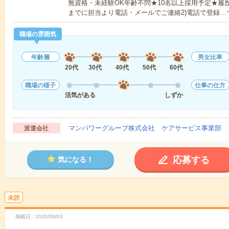
無資格・未経験OK年齢不問★10名以上採用予定★履
までに担当より電話・メールでご連絡2)電話で登録…
職場の雰囲気
年齢層
男女比率
20代
30代
40代
50代
60代
職場の様子
仕事の仕方
活気がある
しずか
マンパワーグループ株式会社 ケアサービス事業部 
派遣会社
応募する
気になる！
未読
掲載日
2026/08/03