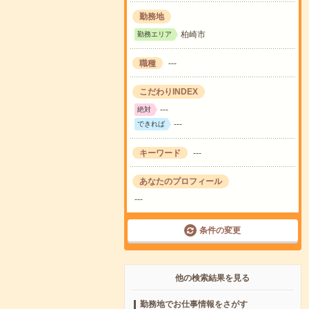
勤務地
柏崎市
勤務エリア
職種
---
こだわりINDEX
---
絶対
---
できれば
キーワード
---
あなたのプロフィール
---
条件の変更
他の検索結果を見る
勤務地でお仕事情報をさがす