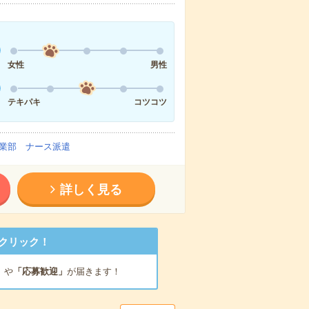
女性
男性
テキパキ
コツコツ
業部 ナース派遣
詳しく見る
クリック！
」
や
「応募歓迎」
が届きます！