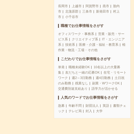
長岡市
上越市
阿賀野市
燕市
胎内
市
北蒲原郡
三条市
新発田市
村上
市
小千谷市
職種でお仕事情報をさがす
オフィスワーク・事務系
営業・販売・サー
ビス系
クリエイティブ系
IT・エンジニア
系
技術系
医療・介護・福祉・教育系
軽
作業・物流・工場・その他
こだわりでお仕事情報をさがす
単発
職種未経験OK
10名以上の大量募
集
友だちと一緒の応募OK
在宅・リモート
ワーク
週2～3日勤務
週4日勤務
土日祝
のみ勤務
残業なし
副業・WワークOK
交通費別途支給あり
語学力が活かせる
人気のワードでお仕事情報をさがす
急募
年齢不問
財団法人
英語
書類チェ
ック
テレビ局
封入
大学