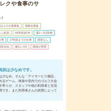
＊レクや食事のサ
い！
名以上の大量募集
複数名募集
ゅふ歓迎
WEB登録OK
週2～3日勤務
仕事
17時前までの仕事
残業なし
服装自由
週払いOK
職場が禁煙
負担は少なめです。
は少なめ。そんな「デイサービス施設」
めるゲーム、体操や室内でのゴルフ大会
年寄りが、スタッフや他の利用者と交流
間です。また利用者さんの状態によって