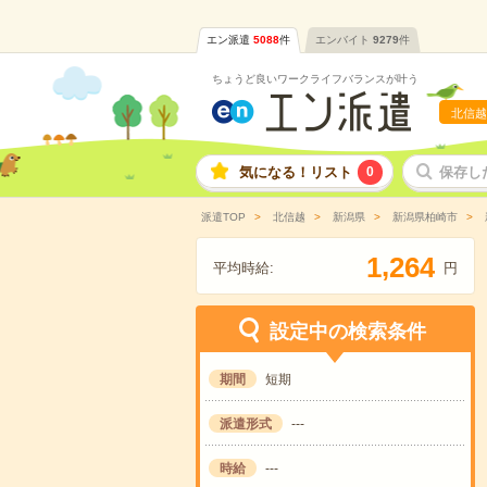
エン派遣
5088
件
エンバイト
9279
件
ちょうど良いワークライフバランスが叶う
北信越
気になる！リスト
0
保存し
派遣TOP
北信越
新潟県
新潟県柏崎市
,
1
2
6
4
平均時給:
円
設定中の検索条件
期間
短期
派遣形式
---
時給
---