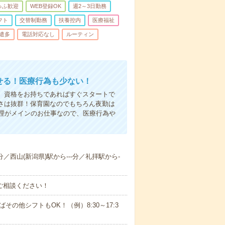
ゅふ歓迎
WEB登録OK
週2～3日勤務
フト
交替制勤務
扶養控内
医療福祉
遣多
電話対応なし
ルーティン
かせる！医療行為も少ない！
も、資格をお持ちであればすぐスタートで
すさは抜群！保育園なのでもちろん夜勤は
理がメインのお仕事なので、医療行為や
分／西山(新潟県)駅から---分／礼拝駅から-
ご相談ください！
ばその他シフトもOK！（例）8:30～17:3