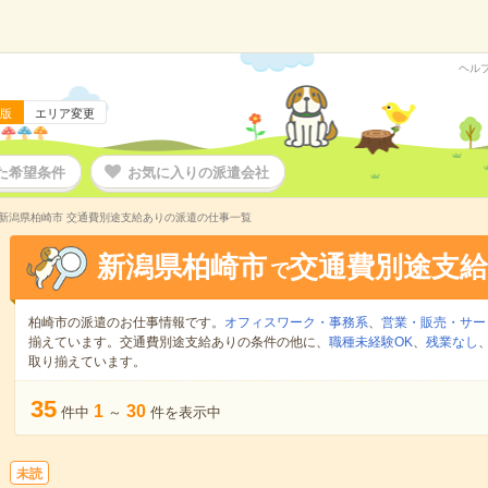
ヘル
版
エリア変更
た希望条件
お気に入りの派遣会社
新潟県柏崎市 交通費別途支給ありの派遣の仕事一覧
新潟県柏崎市
交通費別途支
で
柏崎市の派遣のお仕事情報です。
オフィスワーク・事務系
、
営業・販売・サー
揃えています。交通費別途支給ありの条件の他に、
職種未経験OK
、
残業なし
取り揃えています。
35
1
30
件中
～
件を表示中
未読