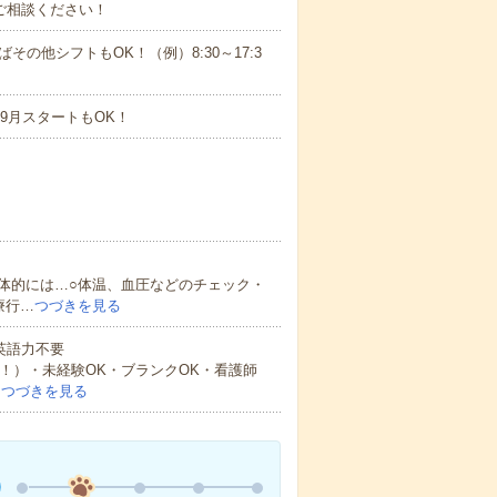
ご相談ください！
ばその他シフトもOK！（例）8:30～17:3
9月スタートもOK！
体的には…○体温、血圧などのチェック・
療行…
つづきを見る
 英語力不要
中！）・未経験OK・ブランクOK・看護師
…
つづきを見る