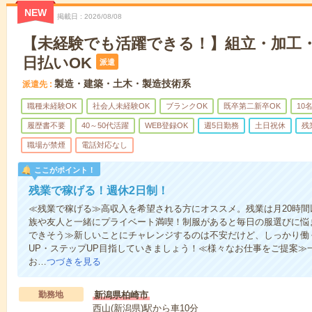
NEW
掲載日
2026/08/08
【未経験でも活躍できる！】組立・加工・
日払いOK
派遣
製造・建築・土木・製造技術系
派遣先
職種未経験OK
社会人未経験OK
ブランクOK
既卒第二新卒OK
10
履歴書不要
40～50代活躍
WEB登録OK
週5日勤務
土日祝休
残
職場が禁煙
電話対応なし
ここがポイント！
残業で稼げる！週休2日制！
≪残業で稼げる≫高収入を希望される方にオススメ。残業は月20時間
族や友人と一緒にプライベート満喫！制服があると毎日の服選びに悩
できそう≫新しいことにチャレンジするのは不安だけど、しっかり働
UP・ステップUP目指していきましょう！≪様々なお仕事をご提案≫
お…
つづきを見る
勤務地
新潟県柏崎市
西山(新潟県)駅から車10分