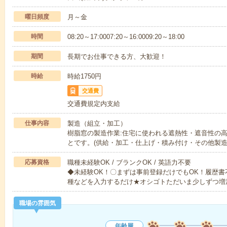
曜日頻度
月～金
時間
08:20～17:0007:20～16:0009:20～18:00
期間
長期でお仕事できる方、大歓迎！
時給
時給1750円
交通費
交通費規定内支給
仕事内容
製造（組立・加工）
樹脂窓の製造作業:住宅に使われる遮熱性・遮音性の
とです。(供給・加工・仕上げ・積み付け・その他製
応募資格
職種未経験OK / ブランクOK / 英語力不要
◆未経験OK！〇まずは事前登録だけでもOK！履歴
種などを入力するだけ★オシゴトただいま少しずつ増
職場の雰囲気
年齢層