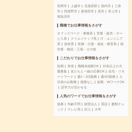
長岡市
上越市
北蒲原郡
胎内市
三条
市
阿賀野市
新発田市
燕市
村上市
南魚沼市
職種でお仕事情報をさがす
オフィスワーク・事務系
営業・販売・サー
ビス系
クリエイティブ系
IT・エンジニア
系
技術系
医療・介護・福祉・教育系
軽
作業・物流・工場・その他
こだわりでお仕事情報をさがす
短期
単発
職種未経験OK
10名以上の大
量募集
友だちと一緒の応募OK
在宅・リモ
ートワーク
週2～3日勤務
週4日勤務
土
日祝のみ勤務
残業なし
副業・WワークOK
語学力が活かせる
人気のワードでお仕事情報をさがす
急募
年齢不問
財団法人
英語
書類チェ
ック
テレビ局
封入
大学