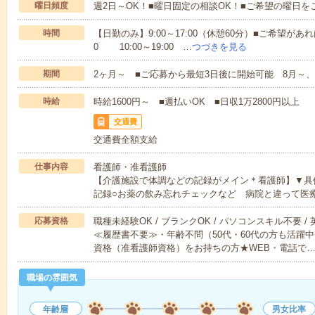
曜日頻度
週2日～OK！■曜日固定の相談OK！■ご希望の曜日を
時間
【日勤のみ】9:00～17:00（休憩60分）■ご希望があれ
0 10:00～19:00 …
つづきを見る
期間
2ヶ月～ ■ご応募から最短3日後に開始可能 8月～、
時給
時給1600円～ ■週払いOK ■日収1万2800円以上
交通費
交通費全額支給
仕事内容
看護師・准看護師
【介護施設で体調などの記録がメイン＊看護師】▼具
記録○お薬の飲み忘れチェックなど 病院と違って医
応募資格
職種未経験OK / ブランクOK / パソコンスキル不要 /
≪履歴書不要≫・年齢不問（50代・60代の方も活躍
資格（准看護師資格）をお持ちの方★WEB・電話で
職場の雰囲気
年齢層
男女比率