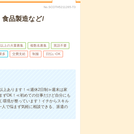
No.SCOTH5211265-T3
食品製造など/
名以上の大量募集
複数名募集
英語不要
業多
交費支給
制服
日払いOK
以上あります！≪週休2日制≫週末は家
まずOK！≪初めての仕事だけど自分にも
く環境が整っています！イチからスキル
一人で悩まず気軽に相談できる、派遣の