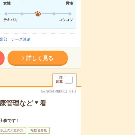
女性
男性
テキパキ
コツコツ
業部 ナース派遣
詳しく見る
一括
応募
No.NKSGMEDNI11_KS-2
健康管理など＊看
仕事です！
名以上の大量募集
複数名募集