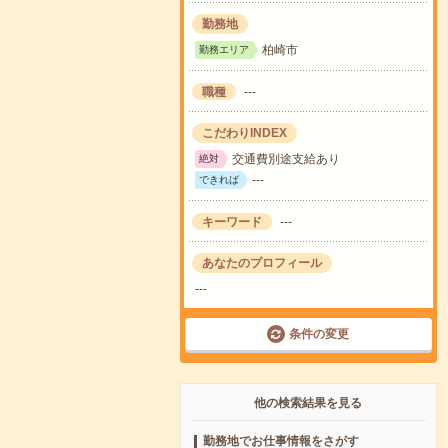
勤務地
柏崎市
勤務エリア
職種
---
こだわりINDEX
交通費別途支給あり
絶対
---
できれば
キーワード
---
あなたのプロフィール
---
条件の変更
他の検索結果を見る
勤務地でお仕事情報をさがす