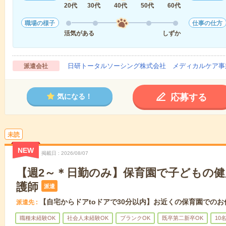
20代
30代
40代
50代
60代
職場の様子
仕事の仕方
活気がある
しずか
日研トータルソーシング株式会社 メディカルケア事
派遣会社
応募する
気になる！
未読
NEW
掲載日
2026/08/07
【週2～＊日勤のみ】保育園で子どもの
護師
派遣
【自宅からドアtoドアで30分以内】お近くの保育園でのお
派遣先
職種未経験OK
社会人未経験OK
ブランクOK
既卒第二新卒OK
10