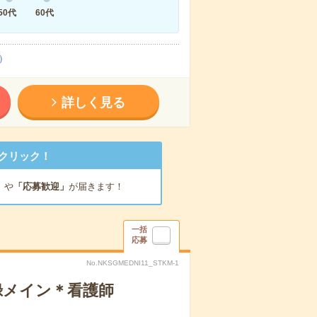
50代
60代
）
詳しく見る
クリック！
」
や
「応募歓迎」
が届きます！
一括
応募
No.NKSGMEDNI11_STKM-1
録メイン＊看護師