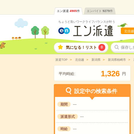
エン派遣
4905
件
エンバイト
9279
件
ちょうど良いワークライフバランスが叶う
北信越
気になる！リスト
0
保存し
派遣TOP
北信越
新潟県
新潟県柏崎市
,
1
3
2
6
平均時給:
円
設定中の検索条件
期間
---
派遣形式
---
時給
---