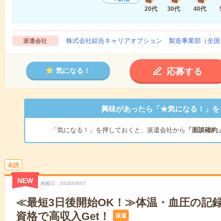
20代
30代
40代
株式会社綜合キャリアオプション 製造事業部（全国
派遣会社
応募する
気になる！
興味があったら「★気になる！」を
「気になる！」を押しておくと、派遣会社から
「面談確約
未読
NEW
掲載日
2026/08/07
≪最短3日後開始OK！≫体温・血圧の記
資格で高収入Get！
派遣