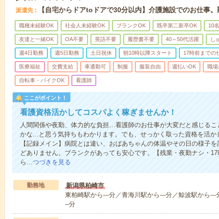
【自宅からドアtoドアで30分以内】介護施設でのお仕事
派遣先
職種未経験OK
社会人未経験OK
ブランクOK
既卒第二新卒OK
10
友達と一緒OK
OA不要
英語不要
履歴書不要
40～50代活躍
し
週4日勤務
週5日勤務
土日祝休
朝10時以降スタート
17時前までの
医療福祉
交費支給
車通勤可
制服
服装自由
週払いOK
職場
自転車・バイクOK
看護師
ここがポイント！
看護資格活かしてコスパよく稼ぎませんか！
人間関係や夜勤、体力的な負担…看護師のお仕事が大変だと感じるこ
かな...と思う気持ちもわかります。でも、せっかく取った資格を活
【記録メイン】病院とは違い、おばあちゃんの体温やその日の様子を
どありません。ブランクがあっても安心です。【残業・夜勤ナシ・1
ら…
つづきを見る
勤務地
新潟県柏崎市
東柏崎駅から---分／青海川駅から---分／鯨波駅から---
--分