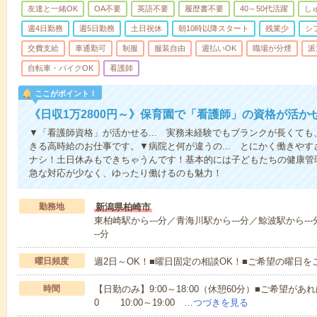
友達と一緒OK
OA不要
英語不要
履歴書不要
40～50代活躍
し
週4日勤務
週5日勤務
土日祝休
朝10時以降スタート
残業少
シ
交費支給
車通勤可
制服
服装自由
週払いOK
職場が分煙
派
自転車・バイクOK
看護師
ここがポイント！
《日収1万2800円～》保育園で「看護師」の資格が活
▼「看護師資格」が活かせる... 実務未経験でもブランクが長くて
きる高時給のお仕事です。▼病院と何が違うの... とにかく働きや
ナシ！土日休みもできちゃうんです！基本的には子どもたちの健康管
急な対応が少なく、ゆったり働けるのも魅力！
勤務地
新潟県柏崎市
東柏崎駅から---分／青海川駅から---分／鯨波駅から---
--分
曜日頻度
週2日～OK！■曜日固定の相談OK！■ご希望の曜日を
時間
【日勤のみ】9:00～18:00（休憩60分）■ご希望があれ
0 10:00～19:00 …
つづきを見る