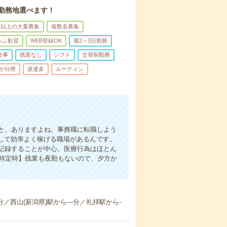
。勤務地選べます！
名以上の大量募集
複数名募集
ゅふ歓迎
WEB登録OK
週2～3日勤務
仕事
残業なし
シフト
交替制勤務
が分煙
派遣多
ルーティン
と、ありますよね。事務職に転職しよう
かして効率よく稼げる職場があるんです。
記録することが中心。医療行為はほとん
7時定時】残業も夜勤もないので、夕方か
分／西山(新潟県)駅から---分／礼拝駅から-