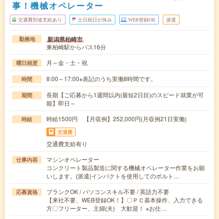
事！機械オペレーター
交通費別途支給あり
土日祝日が休み
WEB登録OK
派遣
新潟県柏崎市
勤務地
東柏崎駅からバス16分
月～金・土・祝
曜日頻度
8:00～17:00※表記のうち実働8時間です。
時間
長期【ご応募から1週間以内(最短2日目)のスピード就業が可
期間
能】即日～
時給1500円 【月収例】252,000円(月収例21日実働)
時給
交通費
交通費支給有り
マシンオペレーター
仕事内容
コンクリート製品製造に関する機械オペレーター作業をお願
いします。(派遣)インパクトを使用してのボルト…
ブランクOK / パソコンスキル不要 / 英語力不要
応募資格
【来社不要、WEB登録OK！】〇ＰＣ基本操作、入力できる
方〇フリーター、主婦(夫) 大歓迎！ ※お仕…