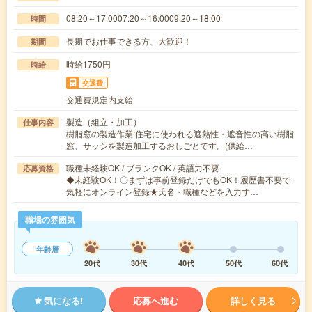
08:20～17:0007:20～16:0009:20～18:00
時間
長期でお仕事できる方、大歓迎！
期間
時給1750円
時給
交通費
交通費規定内支給
製造（組立・加工）
仕事内容
樹脂窓の製造作業:住宅に使われる遮熱性・遮音性の高い樹脂
窓、サッシを製造加工するおしごとです。(供給…
職種未経験OK / ブランクOK / 英語力不要
応募資格
◆未経験OK！〇まずは事前登録だけでもOK！履歴書不要で
気軽にオンライン登録★氏名・職種などを入力す…
職場の雰囲気
年齢層
20代
30代
40代
50代
60代
気になる!
応募へ進む
詳しく見る