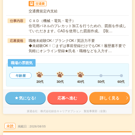
交通費
交通費規定内支給
ＣＡＤ（機械・電気・電子）
仕事内容
住宅用パネルのプレカット加工を行うための、図面を作成し
ていただきます。CADを使用した図面作成。【取…
職種未経験OK / ブランクOK / 英語力不要
応募資格
◆未経験OK！〇まずは事前登録だけでもOK！履歴書不要で
気軽にオンライン登録★氏名・職種などを入力す…
職場の雰囲気
年齢層
20代
30代
40代
50代
60代
気になる!
応募へ進む
詳しく見る
派遣会社
株式会社綜合キャリアオプション 製造事業部（全国）
未読
掲載日
2026/08/05