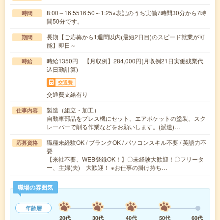
8:00～16:5516:50～1:25※表記のうち実働7時間30分から7時
時間
間50分です。
長期【ご応募から1週間以内(最短2日目)のスピード就業が可
期間
能】即日～
時給1350円 【月収例】284,000円(月収例21日実働残業代
時給
込日勤計算)
交通費
交通費支給有り
製造（組立・加工）
仕事内容
自動車部品をプレス機にセット、エアポケットの塗装、スク
レーパーで削る作業などをお願いします。(派遣)…
職種未経験OK / ブランクOK / パソコンスキル不要 / 英語力不
応募資格
要
【来社不要、WEB登録OK！】〇未経験大歓迎！〇フリータ
ー、主婦(夫) 大歓迎！ ※お仕事の掛け持ち…
職場の雰囲気
年齢層
20代
30代
40代
50代
60代