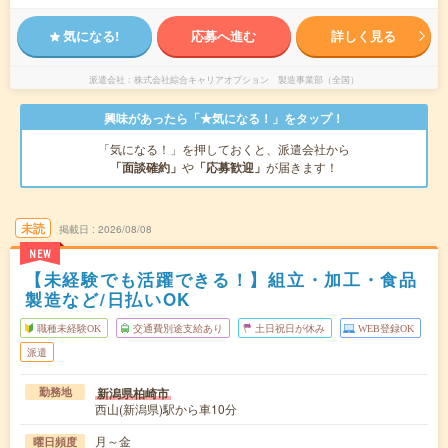
気になる!
応募へ進む
詳しく見る
派遣会社
株式会社綜合キャリアオプション 製造事業部（全国）
興味があったら「★気になる！」をタップ！
「気になる！」を押しておくと、派遣会社から
「面談確約」
や
「応募歓迎」
が届きます！
未読
掲載日
2026/08/08
NEW
【未経験でも活躍できる！】組立・加工・食品
製造など/日払いOK
職種未経験OK
交通費別途支給あり
土日祝日が休み
WEB登録OK
派遣
新潟県柏崎市
勤務地
西山(新潟県)駅から車10分
月～金
曜日頻度