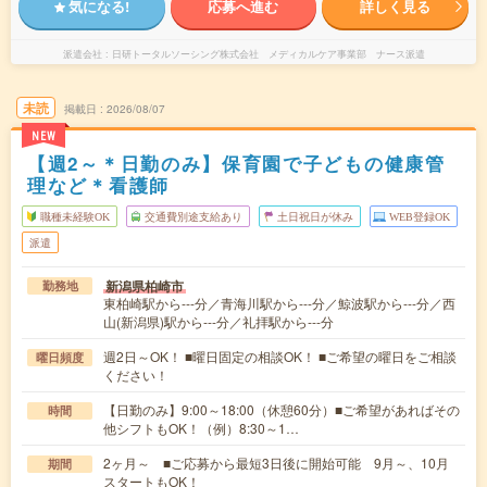
気になる!
応募へ進む
詳しく見る
派遣会社
日研トータルソーシング株式会社 メディカルケア事業部 ナース派遣
未読
掲載日
2026/08/07
NEW
【週2～＊日勤のみ】保育園で子どもの健康管
理など＊看護師
職種未経験OK
交通費別途支給あり
土日祝日が休み
WEB登録OK
派遣
新潟県柏崎市
勤務地
東柏崎駅から---分／青海川駅から---分／鯨波駅から---分／西
山(新潟県)駅から---分／礼拝駅から---分
週2日～OK！ ■曜日固定の相談OK！ ■ご希望の曜日をご相談
曜日頻度
ください！
【日勤のみ】9:00～18:00（休憩60分）■ご希望があればその
時間
他シフトもOK！（例）8:30～1…
2ヶ月～ ■ご応募から最短3日後に開始可能 9月～、10月
期間
スタートもOK！