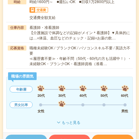
時給1600円～ ■週払いOK ■日収1万2800円以上
時給
交通費
交通費全額支給
看護師・准看護師
仕事内容
【介護施設で体調などの記録がメイン＊看護師】▼具体的に
は…○体温、血圧などのチェック・記録○お薬の飲…
職種未経験OK / ブランクOK / パソコンスキル不要 / 英語力不
応募資格
要
≪履歴書不要≫・年齢不問（50代・60代の方も活躍中！）・
未経験OK・ブランクOK・看護師資格（准看…
職場の雰囲気
年齢層
20代
30代
40代
50代
60代
男女比率
女性
男性
もっと見る