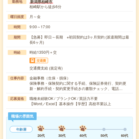
新潟県柏崎市
勤務地
柏崎駅から徒歩6分
月～金
曜日頻度
9:00～17:00
時間
【急募】即日～長期 ※初回契約は3ヶ月契約 (派遣期間は最
期間
長6ヶ月)
時給1350円＋交
時給
交通費
交通費支給 (規定有)
金融事務（生保・損保）
仕事内容
保険事務・保険契約に関する手続、保険証券発行、契約更
新・解約手続・契約変更手続きの書類チェック、電話…
職種未経験OK / ブランクOK / 英語力不要
応募資格
【Word／Excel】基本操作【学歴】高校卒業以上
職場の雰囲気
年齢層
20代
30代
40代
50代
60代