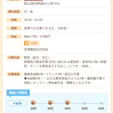
西山(新潟県)駅から車10分
月～金
曜日頻度
16:40～01:20
時間
長期でお仕事できる方、大歓迎！
期間
時給1750～2188円
時給
交通費
交通費規定内支給
製造（組立・加工）
仕事内容
樹脂窓の製造作業:住宅に使われる遮熱性・遮音性の高い樹脂
窓、サッシを製造加工するおしごとです。(供給…
職種未経験OK / ブランクOK / 英語力不要
応募資格
◆未経験OK！〇まずは事前登録だけでもOK！履歴書不要で
気軽にオンライン登録★氏名・職種などを入力す…
職場の雰囲気
年齢層
20代
30代
40代
50代
60代