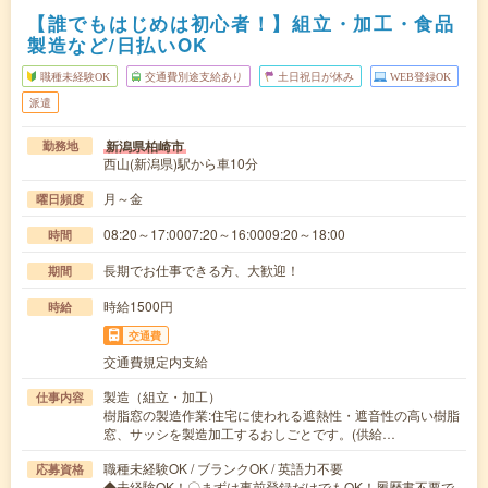
【誰でもはじめは初心者！】組立・加工・食品
製造など/日払いOK
職種未経験OK
交通費別途支給あり
土日祝日が休み
WEB登録OK
派遣
新潟県柏崎市
勤務地
西山(新潟県)駅から車10分
月～金
曜日頻度
08:20～17:0007:20～16:0009:20～18:00
時間
長期でお仕事できる方、大歓迎！
期間
時給1500円
時給
交通費
交通費規定内支給
製造（組立・加工）
仕事内容
樹脂窓の製造作業:住宅に使われる遮熱性・遮音性の高い樹脂
窓、サッシを製造加工するおしごとです。(供給…
職種未経験OK / ブランクOK / 英語力不要
応募資格
◆未経験OK！〇まずは事前登録だけでもOK！履歴書不要で