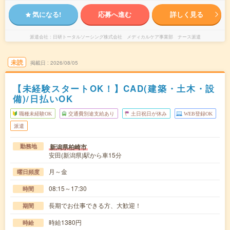
気になる!
応募へ進む
詳しく見る
派遣会社
日研トータルソーシング株式会社 メディカルケア事業部 ナース派遣
未読
掲載日
2026/08/05
【未経験スタートOK！】CAD(建築・土木・設
備)/日払いOK
職種未経験OK
交通費別途支給あり
土日祝日が休み
WEB登録OK
派遣
新潟県柏崎市
勤務地
安田(新潟県)駅から車15分
月～金
曜日頻度
08:15～17:30
時間
長期でお仕事できる方、大歓迎！
期間
時給1380円
時給