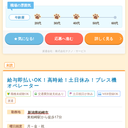
職場の雰囲気
年齢層
20代
30代
40代
50代
60代
気になる!
応募へ進む
詳しく見る
派遣会社
株式会社テクノ・サービス
未読
給与即払いOK！高時給！土日休み！プレス機
オペレーター
職種未経験OK
交通費別途支給あり
土日祝日が休み
WEB登録OK
派遣
新潟県柏崎市
勤務地
東柏崎駅から徒歩17分
月～金・祝
曜日頻度