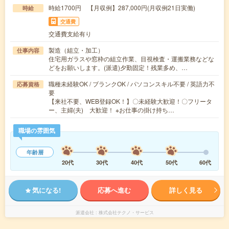
時給1700円 【月収例】287,000円(月収例21日実働)
時給
交通費
交通費支給有り
製造（組立・加工）
仕事内容
住宅用ガラスや窓枠の組立作業、目視検査・運搬業務などな
どをお願いします。(派遣)夕勤固定！残業多め、…
職種未経験OK / ブランクOK / パソコンスキル不要 / 英語力不
応募資格
要
【来社不要、WEB登録OK！】〇未経験大歓迎！〇フリータ
ー、主婦(夫) 大歓迎！ ※お仕事の掛け持ち…
職場の雰囲気
年齢層
20代
30代
40代
50代
60代
気になる!
応募へ進む
詳しく見る
派遣会社
株式会社テクノ・サービス