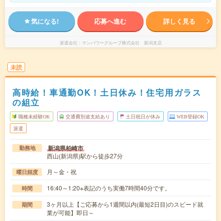
気になる!
応募へ進む
詳しく見る
派遣会社
マンパワーグループ株式会社 新潟支店
未読
高時給！車通勤OK！土日休み！住宅用ガラス
の組立
職種未経験OK
交通費別途支給あり
土日祝日が休み
WEB登録OK
派遣
新潟県柏崎市
勤務地
西山(新潟県)駅から徒歩27分
月～金・祝
曜日頻度
16:40～1:20※表記のうち実働7時間40分です。
時間
3ヶ月以上【ご応募から1週間以内(最短2日目)のスピード就
期間
業が可能】即日～