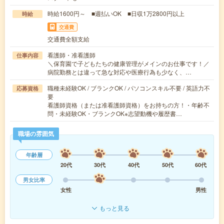
時給1600円～ ■週払いOK ■日収1万2800円以上
時給
交通費
交通費全額支給
看護師・准看護師
仕事内容
＼保育園で子どもたちの健康管理がメインのお仕事です！／
病院勤務とは違って急な対応や医療行為も少なく、…
職種未経験OK / ブランクOK / パソコンスキル不要 / 英語力不
応募資格
要
看護師資格（または准看護師資格）をお持ちの方！・年齢不
問・未経験OK・ブランクOK※志望動機や履歴書…
職場の雰囲気
年齢層
20代
30代
40代
50代
60代
男女比率
女性
男性
もっと見る