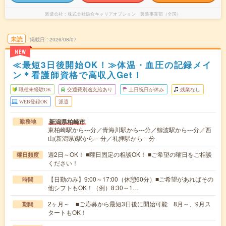
派遣会社
株式会社綜合キャリアオプション 製造事業部（全国）
未読
掲載日
2026/08/07
NEW
≪最短3日後開始OK！≫体温・血圧の記録メイ
ン＊看護師資格で高収入Get！
職種未経験OK
交通費別途支給あり
土日祝日が休み
残業なし
WEB登録OK
派遣
新潟県柏崎市
勤務地
東柏崎駅から---分／青海川駅から---分／鯨波駅から---分／西
山(新潟県)駅から---分／礼拝駅から---分
週2日～OK！ ■曜日固定の相談OK！ ■ご希望の曜日をご相談
曜日頻度
ください！
【日勤のみ】9:00～17:00（休憩60分）■ご希望があればその
時間
他シフトもOK！（例）8:30～1…
2ヶ月～ ■ご応募から最短3日後に開始可能 8月～、9月ス
期間
タートもOK！