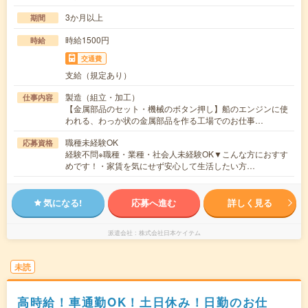
3か月以上
期間
時給1500円
時給
交通費
支給（規定あり）
製造（組立・加工）
仕事内容
【金属部品のセット・機械のボタン押し】船のエンジンに使
われる、わっか状の金属部品を作る工場でのお仕事…
職種未経験OK
応募資格
経験不問※職種・業種・社会人未経験OK▼こんな方におすす
めです！・家賃を気にせず安心して生活したい方…
気になる!
応募へ進む
詳しく見る
派遣会社
株式会社日本ケイテム
未読
高時給！車通勤OK！土日休み！日勤のお仕