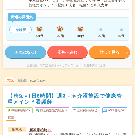
気軽にオンライン登録★氏名・職種などを入力す…
職場の雰囲気
年齢層
20代
30代
40代
50代
60代
気になる!
応募へ進む
詳しく見る
派遣会社
株式会社綜合キャリアオプション 製造事業部（全国）
未読
掲載日
2026/08/04
【時短×1日6時間】週3～≫介護施設で健康管
理メイン＊看護師
職種未経験OK
交通費別途支給あり
土日祝日が休み
WEB登録OK
派遣
新潟県柏崎市
勤務地
東柏崎駅から---分／青海川駅から---分／鯨波駅から---分／西