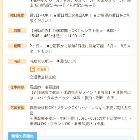
山(新潟県)駅から---分／礼拝駅から---分
週3日～OK！ ★曜日固定の相談OK！ ★ご希望の曜日をご相
曜日頻度
談ください！
【日勤のみ】1日6時間～OK！≪シフト例≫・9:00～
時間
15:45 （45分休憩）・11:00～17:…
2ヶ月～ ■ご応募から最短3日後に開始可能 8月～、9月ス
期間
タートもOK！
時給1600円～ ■週払いOK
時給
交通費
交通費全額支給
看護師・准看護師
仕事内容
【介護施設で健康・体調管理がメイン＊看護師】▼具体的に
は…○バイタルチェック 体温・脈拍・呼吸・血圧…
職種未経験OK / ブランクOK / パソコンスキル不要 / 英語力不
応募資格
要
≪履歴書不要≫・年齢不問（50代・60代の方も活躍中！）・
未経験OK・ブランクOK・看護師資格（准看…
職場の雰囲気