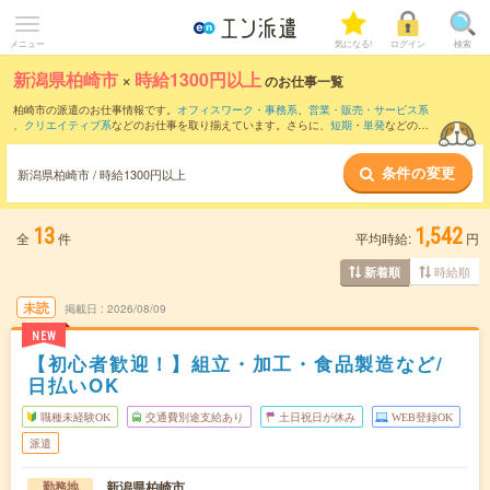
メニュー
気になる!
ログイン
検索
新潟県柏崎市
×
時給1300円以上
のお仕事一覧
柏崎市の派遣のお仕事情報です。
オフィスワーク・事務系
、
営業・販売・サービス系
、
クリエイティブ系
などのお仕事を取り揃えています。さらに、
短期
・
単発
などの期
間や、
職種未経験OK
などのこだわり条件で絞り込んでいただけます。
条件の変更
新潟県柏崎市 / 時給1300円以上
13
1,542
全
件
平均時給:
円
時給順
新着順
未読
掲載日
2026/08/09
NEW
【初心者歓迎！】組立・加工・食品製造など/
日払いOK
職種未経験OK
交通費別途支給あり
土日祝日が休み
WEB登録OK
派遣
新潟県柏崎市
勤務地