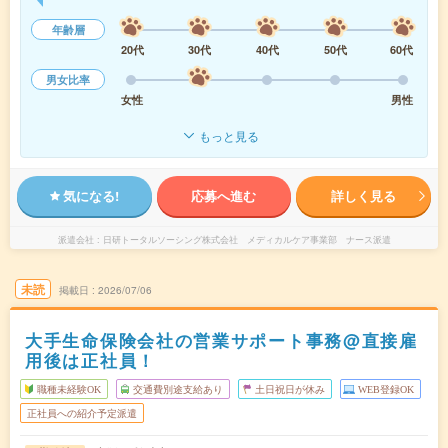
年齢層
20代
30代
40代
50代
60代
男女比率
女性
男性
もっと見る
気になる!
応募へ進む
詳しく見る
派遣会社
日研トータルソーシング株式会社 メディカルケア事業部 ナース派遣
未読
掲載日
2026/07/06
大手生命保険会社の営業サポート事務@直接雇
用後は正社員！
職種未経験OK
交通費別途支給あり
土日祝日が休み
WEB登録OK
正社員への紹介予定派遣