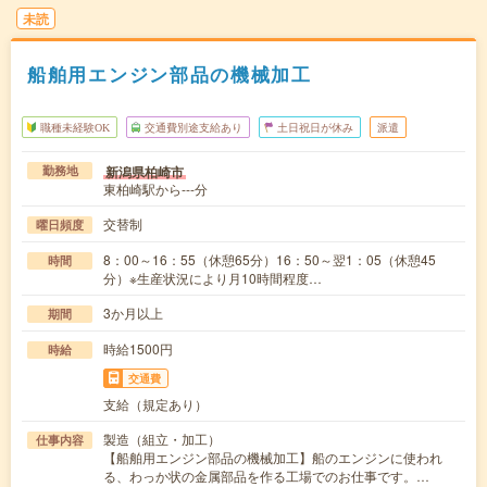
未読
船舶用エンジン部品の機械加工
職種未経験OK
交通費別途支給あり
土日祝日が休み
派遣
新潟県柏崎市
勤務地
東柏崎駅から---分
交替制
曜日頻度
8：00～16：55（休憩65分）16：50～翌1：05（休憩45
時間
分）※生産状況により月10時間程度…
3か月以上
期間
時給1500円
時給
交通費
支給（規定あり）
製造（組立・加工）
仕事内容
【船舶用エンジン部品の機械加工】船のエンジンに使われ
る、わっか状の金属部品を作る工場でのお仕事です。…