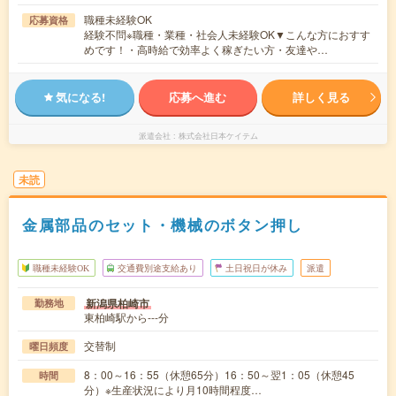
職種未経験OK
応募資格
経験不問※職種・業種・社会人未経験OK▼こんな方におすす
めです！・高時給で効率よく稼ぎたい方・友達や…
気になる!
応募へ進む
詳しく見る
派遣会社
株式会社日本ケイテム
未読
金属部品のセット・機械のボタン押し
職種未経験OK
交通費別途支給あり
土日祝日が休み
派遣
新潟県柏崎市
勤務地
東柏崎駅から---分
交替制
曜日頻度
8：00～16：55（休憩65分）16：50～翌1：05（休憩45
時間
分）※生産状況により月10時間程度…