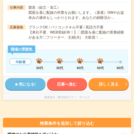
製造（組立・加工）
仕事内容
図面を基に配線の作業をお願いします。（派遣）GWやお盆
休みの連休もしっかりとれます。あなたの経験活か…
ブランクOK / パソコンスキル不要 / 英語力不要
応募資格
【来社不要、WEB登録OK！】〇図面を基に配線の実務経験
がある方〇フリーター、主婦(夫) 大歓迎！ …
職場の雰囲気
年齢層
20代
30代
40代
50代
60代
気になる!
応募へ進む
詳しく見る
派遣会社
株式会社テクノ・サービス
検索条件を追加して絞り込む