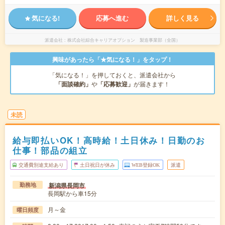
気になる!
応募へ進む
詳しく見る
派遣会社
株式会社綜合キャリアオプション 製造事業部（全国）
興味があったら「★気になる！」をタップ！
「気になる！」を押しておくと、派遣会社から
「面談確約」
や
「応募歓迎」
が届きます！
未読
給与即払いOK！高時給！土日休み！日勤のお
仕事！部品の組立
交通費別途支給あり
土日祝日が休み
WEB登録OK
派遣
新潟県長岡市
勤務地
長岡駅から車15分
月～金
曜日頻度