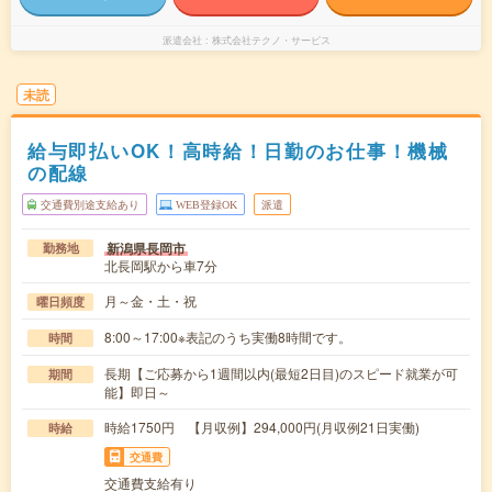
派遣会社
株式会社テクノ・サービス
未読
給与即払いOK！高時給！日勤のお仕事！機械
の配線
交通費別途支給あり
WEB登録OK
派遣
新潟県長岡市
勤務地
北長岡駅から車7分
月～金・土・祝
曜日頻度
8:00～17:00※表記のうち実働8時間です。
時間
長期【ご応募から1週間以内(最短2日目)のスピード就業が可
期間
能】即日～
時給1750円 【月収例】294,000円(月収例21日実働)
時給
交通費
交通費支給有り