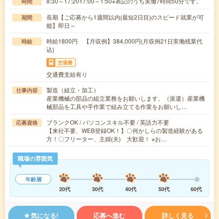
8:30～17:2017:00～1:50※表記のうち実働7時間50分です。
時間
長期【ご応募から1週間以内(最短2日目)のスピード就業が可
期間
能】即日～
時給1800円 【月収例】384,000円(月収例21日実働残業代
時給
込)
交通費
交通費支給有り
製造（組立・加工）
仕事内容
産業機械の部品の組立業務をお願いします。（派遣）産業機
械部品を工具や手作業で組み立てる作業をお願いし…
ブランクOK / パソコンスキル不要 / 英語力不要
応募資格
【来社不要、WEB登録OK！】〇何かしらの製造経験がある
方！〇フリーター、主婦(夫) 大歓迎！ ※お…
職場の雰囲気
年齢層
20代
30代
40代
50代
60代
気になる!
応募へ進む
詳しく見る