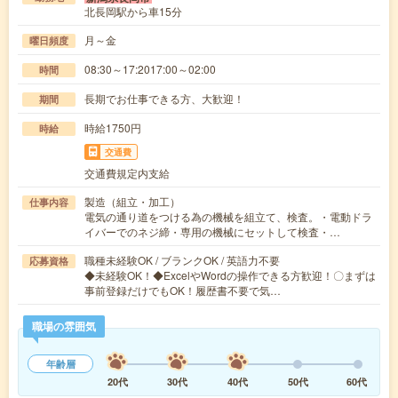
北長岡駅から車15分
月～金
曜日頻度
08:30～17:2017:00～02:00
時間
長期でお仕事できる方、大歓迎！
期間
時給1750円
時給
交通費
交通費規定内支給
製造（組立・加工）
仕事内容
電気の通り道をつける為の機械を組立て、検査。・電動ドラ
イバーでのネジ締・専用の機械にセットして検査・…
職種未経験OK / ブランクOK / 英語力不要
応募資格
◆未経験OK！◆ExcelやWordの操作できる方歓迎！〇まずは
事前登録だけでもOK！履歴書不要で気…
職場の雰囲気
年齢層
20代
30代
40代
50代
60代