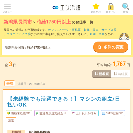
メニュー
気になる!
ログイン
検索
新潟県長岡市
×
時給1750円以上
のお仕事一覧
長岡市の派遣のお仕事情報です。
オフィスワーク・事務系
、
営業・販売・サービス系
、
クリエイティブ系
などのお仕事を取り揃えています。さらに、
短期
・
単発
などの期
間や、
職種未経験OK
などのこだわり条件で絞り込んでいただけます。
条件の変更
新潟県長岡市 / 時給1750円以上
3
1,767
全
件
平均時給:
円
時給順
新着順
未読
掲載日
2026/08/05
【未経験でも活躍できる！】マシンの組立/日
払いOK
職種未経験OK
交通費別途支給あり
土日祝日が休み
WEB登録OK
派遣
新潟県長岡市
勤務地