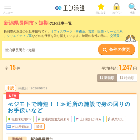
メニュー
気になる!
ログイン
検索
新潟県長岡市
×
短期
のお仕事一覧
長岡市の派遣のお仕事情報です。
オフィスワーク・事務系
、
営業・販売・サービス系
、
クリエイティブ系
などのお仕事を取り揃えています。短期の条件の他に、
交通費別
途支給あり
、
職種未経験OK
、
残業なし
などでもお探し頂けます。
条件の変更
新潟県長岡市 / 短期
15
1,247
全
件
平均時給:
円
時給順
新着順
未読
掲載日
2026/08/09
NEW
≪ジモトで時短！！≫近所の施設で身の回りの
お手伝いなど
職種未経験OK
交通費別途支給あり
土日祝日が休み
残業なし
WEB登録OK
派遣
新潟県長岡市
勤務地