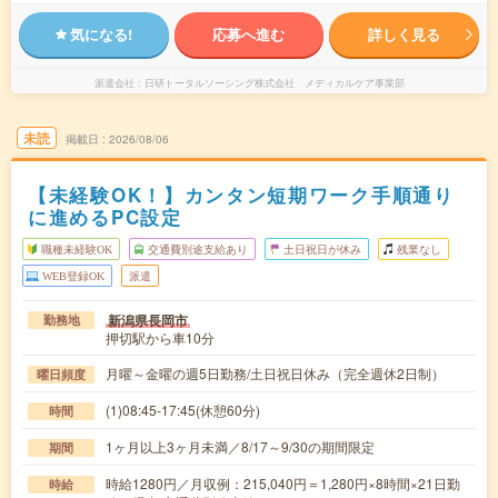
気になる!
応募へ進む
詳しく見る
派遣会社
日研トータルソーシング株式会社 メディカルケア事業部
未読
掲載日
2026/08/06
【未経験OK！】カンタン短期ワーク手順通り
に進めるPC設定
職種未経験OK
交通費別途支給あり
土日祝日が休み
残業なし
WEB登録OK
派遣
新潟県長岡市
勤務地
押切駅から車10分
月曜～金曜の週5日勤務/土日祝日休み（完全週休2日制）
曜日頻度
(1)08:45-17:45(休憩60分)
時間
1ヶ月以上3ヶ月未満／8/17～9/30の期間限定
期間
時給1280円／月収例：215,040円＝1,280円×8時間×21日勤
時給