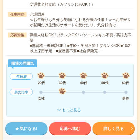
交通費全額支給（ガソリン代もOK！）
介護関連
仕事内容
≪お年寄りも自分も笑顔になれる介護の仕事！≫＊お年寄り
が昼間だけ生活のサポートを受けたり、気分転換で…
職種未経験OK / ブランクOK / パソコンスキル不要 / 英語力不
応募資格
要
■無資格・未経験OK！■年齢・学歴不問！ブランクOK!■10名
以上採用予定！■履歴書不要■社会保険完…
職場の雰囲気
年齢層
20代
30代
40代
50代
60代
男女比率
女性
男性
もっと見る
気になる!
応募へ進む
詳しく見る