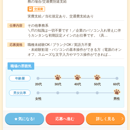
務の場合/交通費別途支給
交通費
実費支給／当社規定あり。交通費支給あり
その他事務系
仕事内容
＼ITの知識は一切不要です！／企業のパソコン入れ替えに伴
うカンタンな初期設定メインのお仕事です。《具…
職種未経験OK / ブランクOK / 英語力不要
応募資格
・未経験歓迎・パソコンの基本操作ができる方（電源のオン
オフ、スムーズな文字入力やマウス操作ができれば…
職場の雰囲気
年齢層
20代
30代
40代
50代
60代
男女比率
女性
男性
気になる!
応募へ進む
詳しく見る