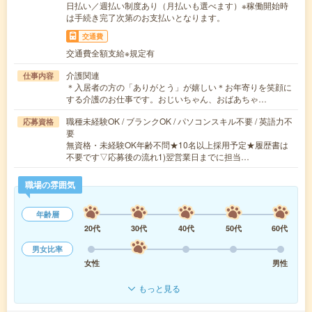
日払い／週払い制度あり（月払いも選べます）※稼働開始時
は手続き完了次第のお支払いとなります。
交通費
交通費全額支給※規定有
介護関連
仕事内容
＊入居者の方の「ありがとう」が嬉しい＊お年寄りを笑顔に
する介護のお仕事です。おじいちゃん、おばあちゃ…
職種未経験OK / ブランクOK / パソコンスキル不要 / 英語力不
応募資格
要
無資格・未経験OK年齢不問★10名以上採用予定★履歴書は
不要です▽応募後の流れ1)翌営業日までに担当…
職場の雰囲気
年齢層
20代
30代
40代
50代
60代
男女比率
女性
男性
もっと見る