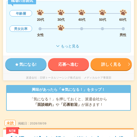
職場の雰囲気
年齢層
20代
30代
40代
50代
60代
男女比率
女性
男性
もっと見る
気になる!
応募へ進む
詳しく見る
派遣会社
日研トータルソーシング株式会社 メディカルケア事業部
興味があったら「★気になる！」をタップ！
「気になる！」を押しておくと、派遣会社から
「面談確約」
や
「応募歓迎」
が届きます！
未読
掲載日
2026/08/09
NEW