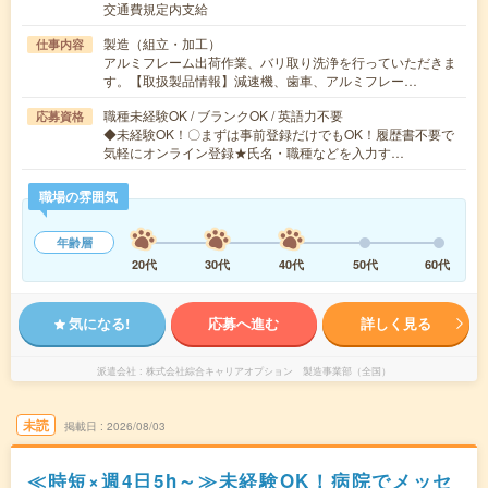
交通費規定内支給
製造（組立・加工）
仕事内容
アルミフレーム出荷作業、バリ取り洗浄を行っていただきま
す。【取扱製品情報】減速機、歯車、アルミフレー…
職種未経験OK / ブランクOK / 英語力不要
応募資格
◆未経験OK！〇まずは事前登録だけでもOK！履歴書不要で
気軽にオンライン登録★氏名・職種などを入力す…
職場の雰囲気
年齢層
20代
30代
40代
50代
60代
気になる!
応募へ進む
詳しく見る
派遣会社
株式会社綜合キャリアオプション 製造事業部（全国）
未読
掲載日
2026/08/03
≪時短×週4日5h～≫未経験OK！病院でメッセ