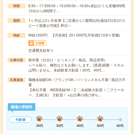
8:30～17:309:00～15:009:00～16:00※表記のうち実働5時間
時間
10分から8時間で…
1ヶ月以上3ヶ月未満【ご応募から1週間以内(最短2日目)のス
期間
ピード就業が可能】即日～
時給1200円 【月収例】201,000円(月収例21日8ｈ実働)
時給
交通費
交通費支給有り
軽作業（仕分け・ピッキング・検品、商品管理）
仕事内容
シール貼り、梱包などをお願いします。(派遣)経験・スキル
は問いません、未経験者大歓迎！30代、40代…
職種未経験OK / ブランクOK / パソコンスキル不要 / 英語力不
応募資格
要
【来社不要、WEB登録OK！】〇未経験大歓迎！〇フリータ
ー、主婦(夫) 大歓迎！ ※お仕事の掛け持ち…
職場の雰囲気
年齢層
20代
30代
40代
50代
60代