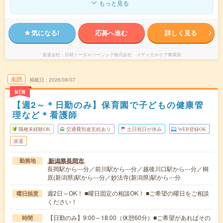
もっと見る
気になる!
応募へ進む
詳しく見る
派遣会社
日研トータルソーシング株式会社 メディカルケア事業部
未読
掲載日
2026/08/07
NEW
【週2～＊日勤のみ】保育園で子どもの健康管
理など＊看護師
職種未経験OK
交通費別途支給あり
土日祝日が休み
WEB登録OK
派遣
新潟県長岡市
勤務地
長岡駅から---分／前川駅から---分／越後川口駅から---分／桐
原(新潟県)駅から---分／妙法寺(新潟県)駅から---分
週2日～OK！ ■曜日固定の相談OK！ ■ご希望の曜日をご相談
曜日頻度
ください！
【日勤のみ】9:00～18:00（休憩60分）■ご希望があればその
時間