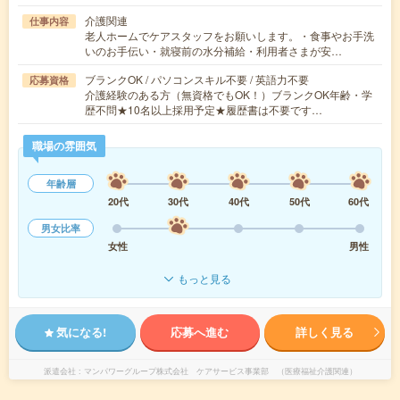
介護関連
仕事内容
老人ホームでケアスタッフをお願いします。・食事やお手洗
いのお手伝い・就寝前の水分補給・利用者さまが安…
ブランクOK / パソコンスキル不要 / 英語力不要
応募資格
介護経験のある方（無資格でもOK！）ブランクOK年齢・学
歴不問★10名以上採用予定★履歴書は不要です…
職場の雰囲気
年齢層
20代
30代
40代
50代
60代
男女比率
女性
男性
もっと見る
気になる!
応募へ進む
詳しく見る
派遣会社
マンパワーグループ株式会社 ケアサービス事業部 （医療福祉介護関連）