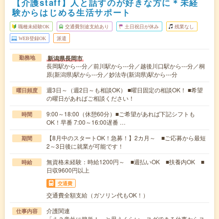
【介護staff】人と話すのが好きな方に＊未経
験からはじめる生活サポート
職種未経験OK
交通費別途支給あり
土日祝日が休み
残業なし
WEB登録OK
派遣
新潟県長岡市
勤務地
長岡駅から---分／前川駅から---分／越後川口駅から---分／桐
原(新潟県)駅から---分／妙法寺(新潟県)駅から---分
週3日～（週2日～も相談OK） ■曜日固定の相談OK！ ■希望
曜日頻度
の曜日があればご相談ください！
9:00～18:00（休憩60分）■ご希望があれば下記シフトも
時間
OK！早番 7:00～16:00遅番 …
【8月中のスタートOK！急募！】2カ月～ ■ご応募から最短
期間
2～3日後に就業が可能です！
無資格未経験：時給1200円～ ■週払いOK ■扶養内OK ■
時給
日収9600円以上
交通費
交通費全額支給（ガソリン代もOK！）
介護関連
仕事内容
「え？意外に簡単！」と思うくらい、スグできる仕事からス