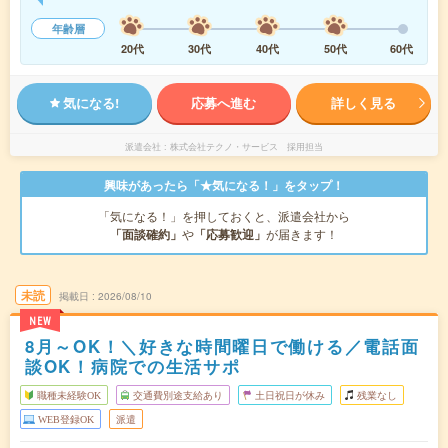
年齢層
20代
30代
40代
50代
60代
気になる!
応募へ進む
詳しく見る
派遣会社
株式会社テクノ・サービス 採用担当
興味があったら「★気になる！」をタップ！
「気になる！」を押しておくと、派遣会社から
「面談確約」
や
「応募歓迎」
が届きます！
未読
掲載日
2026/08/10
NEW
8月～OK！＼好きな時間曜日で働ける／電話面
談OK！病院での生活サポ
職種未経験OK
交通費別途支給あり
土日祝日が休み
残業なし
WEB登録OK
派遣