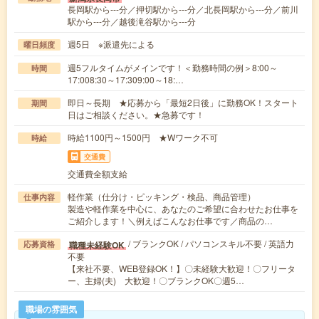
長岡駅から---分／押切駅から---分／北長岡駅から---分／前川
駅から---分／越後滝谷駅から---分
週5日 ※派遣先による
曜日頻度
週5フルタイムがメインです！＜勤務時間の例＞8:00～
時間
17:008:30～17:309:00～18:…
即日～長期 ★応募から「最短2日後」に勤務OK！スタート
期間
日はご相談ください。★急募です！
時給1100円～1500円 ★Wワーク不可
時給
交通費
交通費全額支給
軽作業（仕分け・ピッキング・検品、商品管理）
仕事内容
製造や軽作業を中心に、あなたのご希望に合わせたお仕事を
ご紹介します！＼例えばこんなお仕事です／商品の…
/ ブランクOK / パソコンスキル不要 / 英語力
職種未経験OK
応募資格
不要
【来社不要、WEB登録OK！】〇未経験大歓迎！〇フリータ
ー、主婦(夫) 大歓迎！〇ブランクOK〇週5…
職場の雰囲気