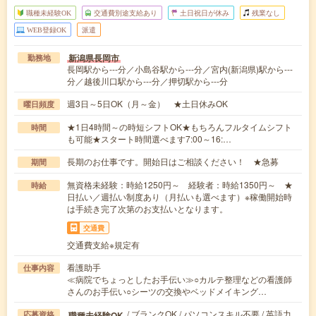
職種未経験OK
交通費別途支給あり
土日祝日が休み
残業なし
WEB登録OK
派遣
新潟県長岡市
勤務地
長岡駅から---分／小島谷駅から---分／宮内(新潟県)駅から---
分／越後川口駅から---分／押切駅から---分
週3日～5日OK（月～金） ★土日休みOK
曜日頻度
★1日4時間～の時短シフトOK★もちろんフルタイムシフト
時間
も可能★スタート時間選べます7:00～16:…
長期のお仕事です。開始日はご相談ください！ ★急募
期間
無資格未経験：時給1250円～ 経験者：時給1350円～ ★
時給
日払い／週払い制度あり（月払いも選べます）※稼働開始時
は手続き完了次第のお支払いとなります。
交通費
交通費支給※規定有
看護助手
仕事内容
≪病院でちょっとしたお手伝い≫○カルテ整理などの看護師
さんのお手伝い○シーツの交換やベッドメイキング…
/ ブランクOK / パソコンスキル不要 / 英語力
職種未経験OK
応募資格