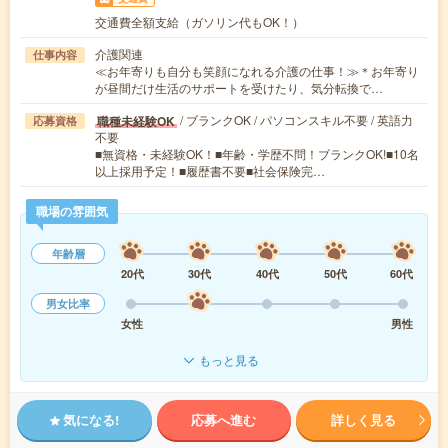
交通費全額支給（ガソリン代もOK！）
介護関連
仕事内容
≪お年寄りも自分も笑顔になれる介護の仕事！≫＊お年寄り
が昼間だけ生活のサポートを受けたり、気分転換で…
/ ブランクOK / パソコンスキル不要 / 英語力
職種未経験OK
応募資格
不要
■無資格・未経験OK！■年齢・学歴不問！ブランクOK!■10名
以上採用予定！■履歴書不要■社会保険完…
職場の雰囲気
年齢層
20代
30代
40代
50代
60代
男女比率
女性
男性
もっと見る
気になる!
応募へ進む
詳しく見る