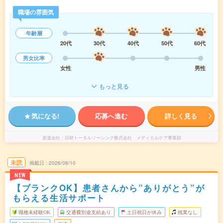
職場の雰囲気
年齢層
20代
30代
40代
50代
60代
男女比率
女性
男性
もっと見る
気になる!
応募へ進む
詳しく見る
派遣会社
日研トータルソーシング株式会社 メディカルケア事業部
未読
掲載日
2026/08/10
NEW
【ブランクOK】患者さんから”ありがとう”が
もらえる生活サポート
職種未経験OK
交通費別途支給あり
土日祝日が休み
残業なし