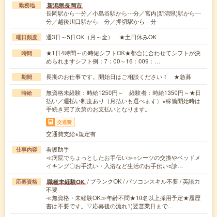
新潟県長岡市
勤務地
長岡駅から---分／小島谷駅から---分／宮内(新潟県)駅から---
分／越後川口駅から---分／押切駅から---分
週3日～5日OK（月～金） ★土日休みOK
曜日頻度
★1日4時間～の時短シフトOK★都合に合わせてシフトが決
時間
められますシフト例：7：00～16：009：…
長期のお仕事です。開始日はご相談ください！ ★急募
期間
無資格未経験：時給1250円～ 経験者：時給1350円～★日
時給
払い／週払い制度あり（月払いも選べます）※稼働開始時は
手続き完了次第のお支払いとなります。
交通費
交通費支給※規定有
看護助手
仕事内容
≪病院でちょっとしたお手伝い≫○シーツの交換やベッドメ
イキング〇お手洗い・入浴など生活のお手伝い○診…
/ ブランクOK / パソコンスキル不要 / 英語力
職種未経験OK
応募資格
不要
≪無資格・未経験OK≫年齢不問★10名以上採用予定★履歴
書は不要です。▽応募後の流れ1)翌営業日まで…