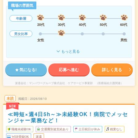
職場の雰囲気
年齢層
20代
30代
40代
50代
60代
男女比率
女性
男性
もっと見る
気になる!
応募へ進む
詳しく見る
派遣会社
マンパワーグループ株式会社 ケアサービス事業部 （医療福祉介護関連）
未読
掲載日
2026/08/10
NEW
≪時短×週4日5h～≫未経験OK！病院でメッセ
ンジャー業務など！
職種未経験OK
交通費別途支給あり
土日祝日が休み
残業なし
WEB登録OK
派遣