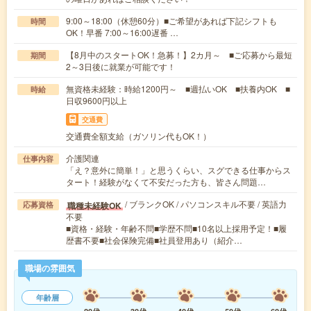
9:00～18:00（休憩60分）■ご希望があれば下記シフトも
時間
OK！早番 7:00～16:00遅番 …
【8月中のスタートOK！急募！】2カ月～ ■ご応募から最短
期間
2～3日後に就業が可能です！
無資格未経験：時給1200円～ ■週払いOK ■扶養内OK ■
時給
日収9600円以上
交通費
交通費全額支給（ガソリン代もOK！）
介護関連
仕事内容
「え？意外に簡単！」と思うくらい、スグできる仕事からス
タート！経験がなくて不安だった方も、皆さん問題…
/ ブランクOK / パソコンスキル不要 / 英語力
職種未経験OK
応募資格
不要
■資格・経験・年齢不問■学歴不問■10名以上採用予定！■履
歴書不要■社会保険完備■社員登用あり（紹介…
職場の雰囲気
年齢層