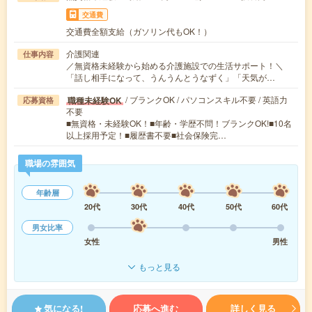
交通費
交通費全額支給（ガソリン代もOK！）
介護関連
仕事内容
／無資格未経験から始める介護施設での生活サポート！＼
「話し相手になって、うんうんとうなずく」「天気が…
/ ブランクOK / パソコンスキル不要 / 英語力
職種未経験OK
応募資格
不要
■無資格・未経験OK！■年齢・学歴不問！ブランクOK!■10名
以上採用予定！■履歴書不要■社会保険完…
職場の雰囲気
年齢層
20代
30代
40代
50代
60代
男女比率
女性
男性
もっと見る
気になる!
応募へ進む
詳しく見る