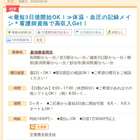
未読
掲載日
2026/08/09
NEW
≪最短3日後開始OK！≫体温・血圧の記録メイ
ン＊看護師資格で高収入Get！
職種未経験OK
交通費別途支給あり
土日祝日が休み
残業なし
WEB登録OK
派遣
新潟県長岡市
勤務地
長岡駅から---分／前川駅から---分／越後川口駅から---分／桐
原(新潟県)駅から---分／妙法寺(新潟県)駅から---分
週2日～OK！ ■曜日固定の相談OK！ ■ご希望の曜日をご相談
曜日頻度
ください！
【日勤のみ】9:00～17:00（休憩60分）■ご希望があればその
時間
他シフトもOK！（例）8:30～1…
2ヶ月～ ■ご応募から最短3日後に開始可能 8月～、9月ス
期間
タートもOK！
時給1630円～ ■週払いOK ■日収1万3040円以上
時給
交通費
交通費全額支給