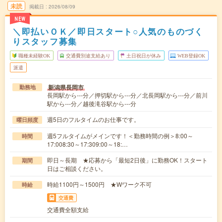
未読
掲載日
2026/08/09
NEW
＼即払いＯＫ／即日スタート○人気のものづく
りスタッフ募集
職種未経験OK
交通費別途支給あり
土日祝日が休み
WEB登録OK
派遣
新潟県長岡市
勤務地
長岡駅から---分／押切駅から---分／北長岡駅から---分／前川
駅から---分／越後滝谷駅から---分
週5日のフルタイムのお仕事です。
曜日頻度
週5フルタイムがメインです！＜勤務時間の例＞8:00～
時間
17:008:30～17:309:00～18:…
即日～長期 ★応募から「最短2日後」に勤務OK！スタート
期間
日はご相談ください。
時給1100円～1500円 ★Wワーク不可
時給
交通費
交通費全額支給