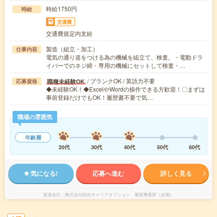
時給1750円
時給
交通費
交通費規定内支給
製造（組立・加工）
仕事内容
電気の通り道をつける為の機械を組立て、検査。・電動ドラ
イバーでのネジ締・専用の機械にセットして検査・…
/ ブランクOK / 英語力不要
職種未経験OK
応募資格
◆未経験OK！◆ExcelやWordの操作できる方歓迎！〇まずは
事前登録だけでもOK！履歴書不要で気…
職場の雰囲気
年齢層
20代
30代
40代
50代
60代
気になる!
応募へ進む
詳しく見る
派遣会社
株式会社綜合キャリアオプション 製造事業部（全国）