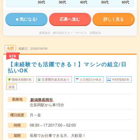
20代
30代
40代
50代
60代
気になる!
応募へ進む
詳しく見る
派遣会社
株式会社テクノ・サービス 採用担当
未読
掲載日
2026/08/09
NEW
【未経験でも活躍できる！】マシンの組立/日
払いOK
職種未経験OK
交通費別途支給あり
土日祝日が休み
WEB登録OK
派遣
新潟県長岡市
勤務地
北長岡駅から車15分
月～金
曜日頻度
08:30～17:2017:00～02:00
時間
長期でお仕事できる方、大歓迎！
期間