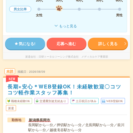
20代
30代
40代
50代
60代
男女比率
女性
男性
もっと見る
気になる!
応募へ進む
詳しく見る
派遣会社
日研トータルソーシング株式会社 メディカルケア事業部
未読
掲載日
2026/08/09
NEW
長期×安心＊WEB登録OK！未経験歓迎〇コツ
コツ軽作業スタッフ募集！
職種未経験OK
交通費別途支給あり
土日祝日が休み
WEB登録OK
派遣
新潟県長岡市
勤務地
長岡駅から---分／押切駅から---分／北長岡駅から---分／前川
駅から---分／越後滝谷駅から---分