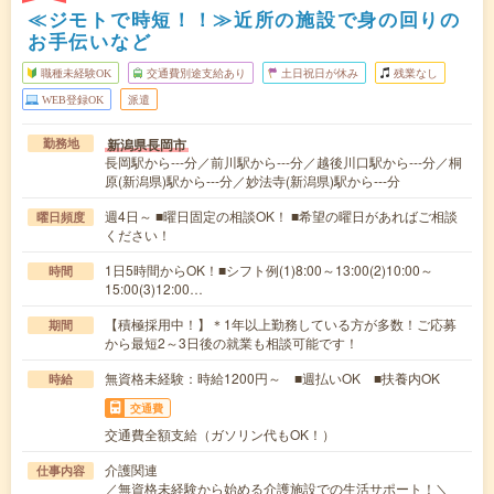
≪ジモトで時短！！≫近所の施設で身の回りの
お手伝いなど
職種未経験OK
交通費別途支給あり
土日祝日が休み
残業なし
WEB登録OK
派遣
新潟県長岡市
勤務地
長岡駅から---分／前川駅から---分／越後川口駅から---分／桐
原(新潟県)駅から---分／妙法寺(新潟県)駅から---分
週4日～ ■曜日固定の相談OK！ ■希望の曜日があればご相談
曜日頻度
ください！
1日5時間からOK！■シフト例(1)8:00～13:00(2)10:00～
時間
15:00(3)12:00…
【積極採用中！】＊1年以上勤務している方が多数！ご応募
期間
から最短2～3日後の就業も相談可能です！
無資格未経験：時給1200円～ ■週払いOK ■扶養内OK
時給
交通費
交通費全額支給（ガソリン代もOK！）
介護関連
仕事内容
／無資格未経験から始める介護施設での生活サポート！＼