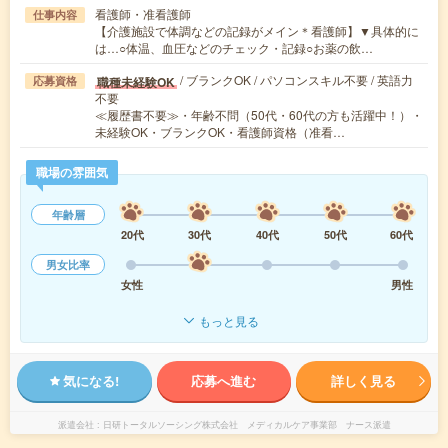
看護師・准看護師
仕事内容
【介護施設で体調などの記録がメイン＊看護師】▼具体的に
は…○体温、血圧などのチェック・記録○お薬の飲…
/ ブランクOK / パソコンスキル不要 / 英語力
職種未経験OK
応募資格
不要
≪履歴書不要≫・年齢不問（50代・60代の方も活躍中！）・
未経験OK・ブランクOK・看護師資格（准看…
職場の雰囲気
年齢層
20代
30代
40代
50代
60代
男女比率
女性
男性
もっと見る
気になる!
応募へ進む
詳しく見る
派遣会社
日研トータルソーシング株式会社 メディカルケア事業部 ナース派遣