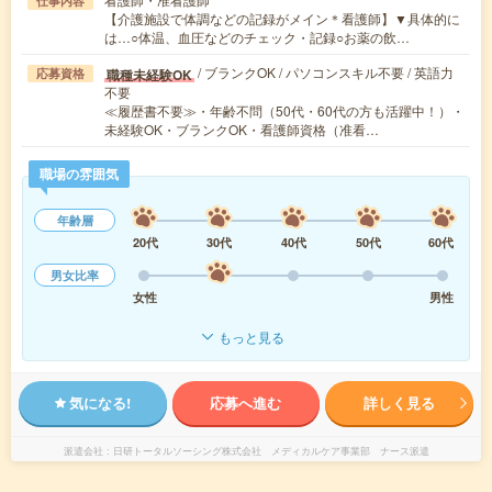
仕事内容
【介護施設で体調などの記録がメイン＊看護師】▼具体的に
は…○体温、血圧などのチェック・記録○お薬の飲…
/ ブランクOK / パソコンスキル不要 / 英語力
職種未経験OK
応募資格
不要
≪履歴書不要≫・年齢不問（50代・60代の方も活躍中！）・
未経験OK・ブランクOK・看護師資格（准看…
職場の雰囲気
年齢層
20代
30代
40代
50代
60代
男女比率
女性
男性
もっと見る
気になる!
応募へ進む
詳しく見る
派遣会社
日研トータルソーシング株式会社 メディカルケア事業部 ナース派遣