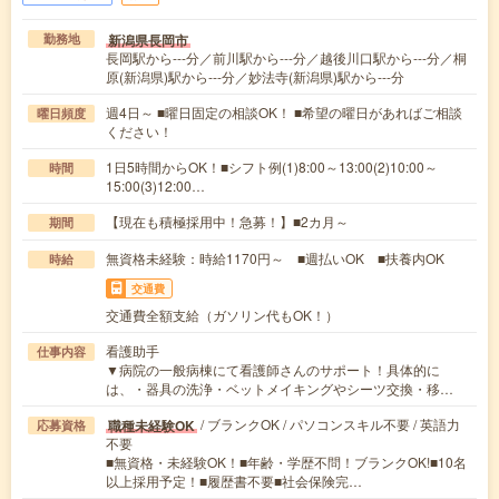
新潟県長岡市
勤務地
長岡駅から---分／前川駅から---分／越後川口駅から---分／桐
原(新潟県)駅から---分／妙法寺(新潟県)駅から---分
週4日～ ■曜日固定の相談OK！ ■希望の曜日があればご相談
曜日頻度
ください！
1日5時間からOK！■シフト例(1)8:00～13:00(2)10:00～
時間
15:00(3)12:00…
【現在も積極採用中！急募！】■2カ月～
期間
無資格未経験：時給1170円～ ■週払いOK ■扶養内OK
時給
交通費
交通費全額支給（ガソリン代もOK！）
看護助手
仕事内容
▼病院の一般病棟にて看護師さんのサポート！具体的に
は、・器具の洗浄・ベットメイキングやシーツ交換・移…
/ ブランクOK / パソコンスキル不要 / 英語力
職種未経験OK
応募資格
不要
■無資格・未経験OK！■年齢・学歴不問！ブランクOK!■10名
以上採用予定！■履歴書不要■社会保険完…