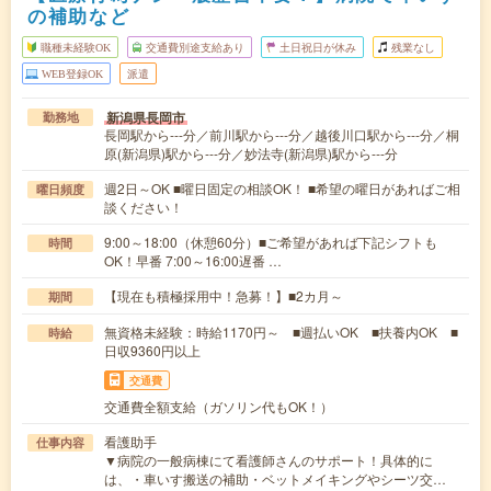
の補助など
職種未経験OK
交通費別途支給あり
土日祝日が休み
残業なし
WEB登録OK
派遣
新潟県長岡市
勤務地
長岡駅から---分／前川駅から---分／越後川口駅から---分／桐
原(新潟県)駅から---分／妙法寺(新潟県)駅から---分
週2日～OK ■曜日固定の相談OK！ ■希望の曜日があればご相
曜日頻度
談ください！
9:00～18:00（休憩60分）■ご希望があれば下記シフトも
時間
OK！早番 7:00～16:00遅番 …
【現在も積極採用中！急募！】■2カ月～
期間
無資格未経験：時給1170円～ ■週払いOK ■扶養内OK ■
時給
日収9360円以上
交通費
交通費全額支給（ガソリン代もOK！）
看護助手
仕事内容
▼病院の一般病棟にて看護師さんのサポート！具体的に
は、・車いす搬送の補助・ベットメイキングやシーツ交…