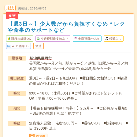
未読
掲載日
2026/08/09
NEW
【週3日～】少人数だから負担すくなめ＊レク
や食事のサポートなど
職種未経験OK
交通費別途支給あり
土日祝日が休み
残業なし
WEB登録OK
派遣
新潟県長岡市
勤務地
長岡駅から---分／前川駅から---分／越後川口駅から---分／桐
原(新潟県)駅から---分／妙法寺(新潟県)駅から---分
週3日～（週2日～も相談OK） ■曜日固定の相談OK！ ■希望
曜日頻度
の曜日があればご相談ください！
9:00～18:00（休憩60分）■ご希望があれば下記シフトも
時間
OK！早番 7:00～16:00遅番 …
【現在も積極採用中！急募！】2カ月～ ■ご応募から最短2
期間
～3日後の就業も相談可能です！
無資格未経験：時給1200円～ ■週払いOK ■扶養内OK ■
時給
日収9600円以上
交通費