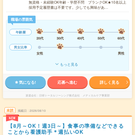
無資格・未経験OK年齢・学歴不問 ブランクOK★10名以上
採用予定履歴書は不要です。少しでも興味があ…
職場の雰囲気
年齢層
20代
30代
40代
50代
60代
男女比率
女性
男性
もっと見る
気になる!
応募へ進む
詳しく見る
派遣会社
日研トータルソーシング株式会社 メディカルケア事業部
未読
掲載日
2026/08/10
NEW
【8月～OK！週3日～】食事の準備などできる
ことから看護助手＊週払いOK