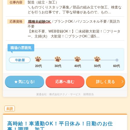
製造（組立・加工）
仕事内容
＼ものづくりスタッフ募集／部品の組み立てや加工、検査な
どを行うお仕事です。丁寧な研修があるので、もの…
/ ブランクOK / パソコンスキル不要 / 英語力
職種未経験OK
応募資格
不要
【来社不要、WEB登録OK！】〇未経験大歓迎！〇フリータ
ー、主婦(夫) 大歓迎！〇ブランクOK〇週5…
職場の雰囲気
年齢層
20代
30代
40代
50代
60代
気になる!
応募へ進む
詳しく見る
派遣会社
株式会社テクノ・サービス 採用担当
未読
高時給！車通勤OK！平日休み！日勤のお仕
事！調理、加工