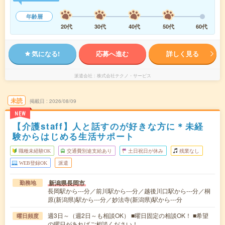
年齢層
20代
30代
40代
50代
60代
気になる!
応募へ進む
詳しく見る
派遣会社
株式会社テクノ・サービス
未読
掲載日
2026/08/09
NEW
【介護staff】人と話すのが好きな方に＊未経
験からはじめる生活サポート
職種未経験OK
交通費別途支給あり
土日祝日が休み
残業なし
WEB登録OK
派遣
新潟県長岡市
勤務地
長岡駅から---分／前川駅から---分／越後川口駅から---分／桐
原(新潟県)駅から---分／妙法寺(新潟県)駅から---分
週3日～（週2日～も相談OK） ■曜日固定の相談OK！ ■希望
曜日頻度
の曜日があればご相談ください！