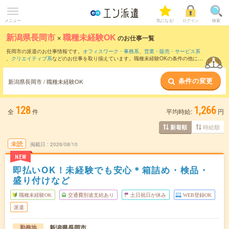
メニュー
気になる!
ログイン
検索
新潟県長岡市
×
職種未経験OK
のお仕事一覧
長岡市の派遣のお仕事情報です。
オフィスワーク・事務系
、
営業・販売・サービス系
、
クリエイティブ系
などのお仕事を取り揃えています。職種未経験OKの条件の他に、
交通費別途支給あり
、
残業なし
、
友だちと一緒の応募OK
などのこだわり条件も取り揃
えています。
条件の変更
新潟県長岡市 / 職種未経験OK
128
1,266
全
件
平均時給:
円
時給順
新着順
未読
掲載日
2026/08/10
NEW
即払いOK！未経験でも安心＊箱詰め・検品・
盛り付けなど
職種未経験OK
交通費別途支給あり
土日祝日が休み
WEB登録OK
派遣
新潟県長岡市
勤務地