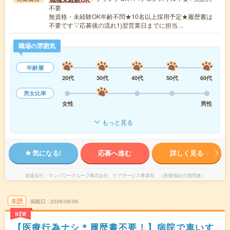
不要
無資格・未経験OK年齢不問★10名以上採用予定★履歴書は
不要です▽応募後の流れ1)翌営業日までに担当…
職場の雰囲気
年齢層
20代
30代
40代
50代
60代
男女比率
女性
男性
もっと見る
気になる!
応募へ進む
詳しく見る
派遣会社
マンパワーグループ株式会社 ケアサービス事業部 （医療福祉介護関連）
未読
掲載日
2026/08/09
NEW
【医療行為ナシ＊履歴書不要！】病院で車いす