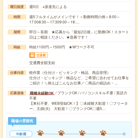
週5日 ※派遣先による
曜日頻度
週5フルタイムがメインです！＜勤務時間の例＞8:00～
時間
17:008:30～17:309:00～18:…
即日～長期 ★応募から「最短2日後」に勤務OK！スタート
期間
日はご相談ください。★急募です！
時給1100円～1500円 ★Wワーク不可
時給
交通費
交通費全額支給
軽作業（仕分け・ピッキング・検品、商品管理）
仕事内容
仕分け・ピッキング・検品など、ご希望に合わせてお仕事を
ご紹介！＼例えばこんなお仕事／〇商品の箱詰め・…
/ ブランクOK / パソコンスキル不要 / 英語力
職種未経験OK
応募資格
不要
【来社不要、WEB登録OK！】〇未経験大歓迎！〇フリータ
ー、主婦(夫) 大歓迎！〇ブランクOK〇週5…
職場の雰囲気
年齢層