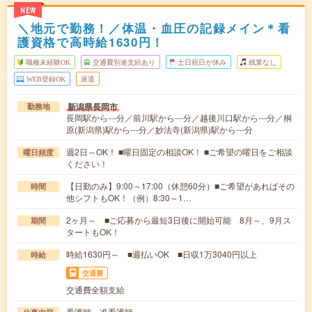
NEW
＼地元で勤務！／体温・血圧の記録メイン＊看
護資格で高時給1630円！
職種未経験OK
交通費別途支給あり
土日祝日が休み
残業なし
WEB登録OK
派遣
新潟県長岡市
勤務地
長岡駅から---分／前川駅から---分／越後川口駅から---分／桐
原(新潟県)駅から---分／妙法寺(新潟県)駅から---分
週2日～OK！ ■曜日固定の相談OK！ ■ご希望の曜日をご相談
曜日頻度
ください！
【日勤のみ】9:00～17:00（休憩60分）■ご希望があればその
時間
他シフトもOK！（例）8:30～1…
2ヶ月～ ■ご応募から最短3日後に開始可能 8月～、9月ス
期間
タートもOK！
時給1630円～ ■週払いOK ■日収1万3040円以上
時給
交通費
交通費全額支給
看護師・准看護師