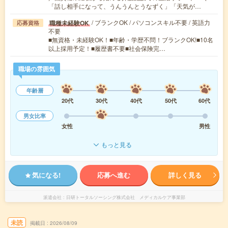
「話し相手になって、うんうんとうなずく」「天気が…
/ ブランクOK / パソコンスキル不要 / 英語力
職種未経験OK
応募資格
不要
■無資格・未経験OK！■年齢・学歴不問！ブランクOK!■10名
以上採用予定！■履歴書不要■社会保険完…
職場の雰囲気
年齢層
20代
30代
40代
50代
60代
男女比率
女性
男性
もっと見る
気になる!
応募へ進む
詳しく見る
派遣会社
日研トータルソーシング株式会社 メディカルケア事業部
未読
掲載日
2026/08/09