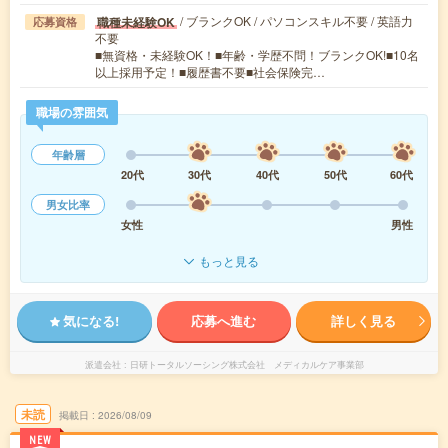
/ ブランクOK / パソコンスキル不要 / 英語力
職種未経験OK
応募資格
不要
■無資格・未経験OK！■年齢・学歴不問！ブランクOK!■10名
以上採用予定！■履歴書不要■社会保険完…
職場の雰囲気
年齢層
20代
30代
40代
50代
60代
男女比率
女性
男性
もっと見る
気になる!
応募へ進む
詳しく見る
派遣会社
日研トータルソーシング株式会社 メディカルケア事業部
未読
掲載日
2026/08/09
NEW