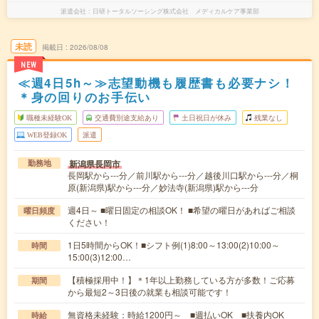
派遣会社
日研トータルソーシング株式会社 メディカルケア事業部
未読
掲載日
2026/08/08
NEW
≪週4日5h～≫志望動機も履歴書も必要ナシ！
＊身の回りのお手伝い
職種未経験OK
交通費別途支給あり
土日祝日が休み
残業なし
WEB登録OK
派遣
新潟県長岡市
勤務地
長岡駅から---分／前川駅から---分／越後川口駅から---分／桐
原(新潟県)駅から---分／妙法寺(新潟県)駅から---分
週4日～ ■曜日固定の相談OK！ ■希望の曜日があればご相談
曜日頻度
ください！
1日5時間からOK！■シフト例(1)8:00～13:00(2)10:00～
時間
15:00(3)12:00…
【積極採用中！】＊1年以上勤務している方が多数！ご応募
期間
から最短2～3日後の就業も相談可能です！
無資格未経験：時給1200円～ ■週払いOK ■扶養内OK
時給