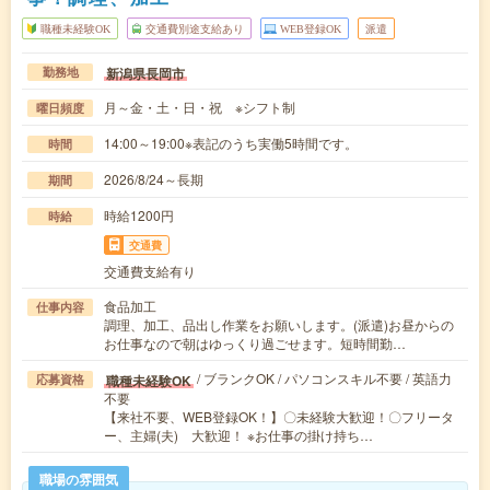
職種未経験OK
交通費別途支給あり
WEB登録OK
派遣
新潟県長岡市
勤務地
月～金・土・日・祝 ※シフト制
曜日頻度
14:00～19:00※表記のうち実働5時間です。
時間
2026/8/24～長期
期間
時給1200円
時給
交通費
交通費支給有り
食品加工
仕事内容
調理、加工、品出し作業をお願いします。(派遣)お昼からの
お仕事なので朝はゆっくり過ごせます。短時間勤…
/ ブランクOK / パソコンスキル不要 / 英語力
職種未経験OK
応募資格
不要
【来社不要、WEB登録OK！】〇未経験大歓迎！〇フリータ
ー、主婦(夫) 大歓迎！ ※お仕事の掛け持ち…
職場の雰囲気