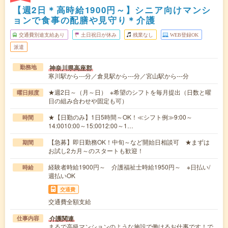
【週2日＊高時給1900円～】シニア向けマンシ
ョンで食事の配膳や見守り＊介護
交通費別途支給あり
土日祝日が休み
残業なし
WEB登録OK
派遣
神奈川県高座郡
勤務地
寒川駅から---分／倉見駅から---分／宮山駅から---分
★週2日～（月～日） ※希望のシフトを毎月提出（日数と曜
曜日頻度
日の組み合わせや固定も可）
★【日勤のみ】1日5時間～OK！≪シフト例≫9:00～
時間
14:0010:00～15:0012:00～1…
【急募】即日勤務OK！中旬～など開始日相談可 ★まずは
期間
お試し2カ月～のスタートも歓迎！
経験者時給1900円～ 介護福祉士時給1950円～ ※日払い/
時給
週払いOK
交通費
交通費全額支給
介護関連
仕事内容
まるで高級マンションのような施設で働けるお仕事です！で