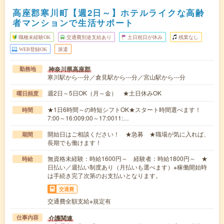
高座郡寒川町【週2日～】ホテルライクな高齢
者マンションで生活サポート
職種未経験OK
交通費別途支給あり
土日祝日が休み
残業なし
WEB登録OK
派遣
神奈川県高座郡
勤務地
寒川駅から---分／倉見駅から---分／宮山駅から---分
週2日～5日OK（月～金） ★土日休みOK
曜日頻度
★1日6時間～の時短シフトOK★スタート時間選べます！
時間
7:00～16:009:00～17:0011:…
開始日はご相談ください！ ★急募 ★職場が気に入れば、
期間
長期でも働けます！
無資格未経験：時給1600円～ 経験者：時給1800円～ ★
時給
日払い／週払い制度あり（月払いも選べます）※稼働開始時
は手続き完了次第のお支払いとなります。
交通費
交通費全額支給※規定有
介護関連
仕事内容