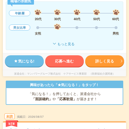
職場の雰囲気
年齢層
20代
30代
40代
50代
60代
男女比率
女性
男性
もっと見る
気になる!
応募へ進む
詳しく見る
派遣会社
マンパワーグループ株式会社 ケアサービス事業部 （医療福祉介護関連）
興味があったら「★気になる！」をタップ！
「気になる！」を押しておくと、派遣会社から
「面談確約」
や
「応募歓迎」
が届きます！
未読
掲載日
2026/08/07
NEW