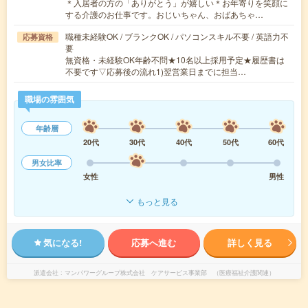
＊入居者の方の「ありがとう」が嬉しい＊お年寄りを笑顔に
する介護のお仕事です。おじいちゃん、おばあちゃ…
職種未経験OK / ブランクOK / パソコンスキル不要 / 英語力不
応募資格
要
無資格・未経験OK年齢不問★10名以上採用予定★履歴書は
不要です▽応募後の流れ1)翌営業日までに担当…
職場の雰囲気
年齢層
20代
30代
40代
50代
60代
男女比率
女性
男性
もっと見る
気になる!
応募へ進む
詳しく見る
派遣会社
マンパワーグループ株式会社 ケアサービス事業部 （医療福祉介護関連）