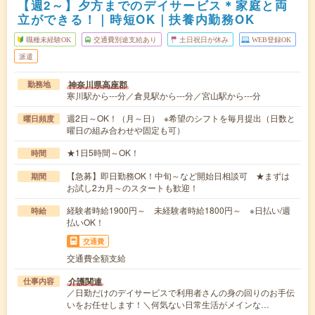
【週2～】夕方までのデイサービス＊家庭と両
立ができる！｜時短OK｜扶養内勤務OK
職種未経験OK
交通費別途支給あり
土日祝日が休み
WEB登録OK
派遣
神奈川県高座郡
勤務地
寒川駅から---分／倉見駅から---分／宮山駅から---分
週2日～OK！（月～日） ※希望のシフトを毎月提出（日数と
曜日頻度
曜日の組み合わせや固定も可）
★1日5時間～OK！
時間
【急募】即日勤務OK！中旬～など開始日相談可 ★まずは
期間
お試し2カ月～のスタートも歓迎！
経験者時給1900円～ 未経験者時給1800円～ ※日払い/週
時給
払いOK！
交通費
交通費全額支給
介護関連
仕事内容
／日勤だけのデイサービスで利用者さんの身の回りのお手伝
いをお任せします！＼何気ない日常生活がメインな…