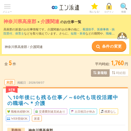
メニュー
気になる!
ログイン
検索
神奈川県高座郡
×
介護関連
のお仕事一覧
高座郡の派遣のお仕事情報です。介護関連のお仕事の他に、
看護助手
、
医療事務・病
院受付
、
保育士
などを取り揃えています。さらに、
短期
・
単発
などの期間や、
職種未
経験OK
などのこだわり条件で絞り込んでいただけます。職種辞典：
介護関連のお仕事
とは？とは？
条件の変更
神奈川県高座郡 / 介護関連
5
1,760
全
件
平均時給:
円
時給順
新着順
未読
掲載日
2026/08/07
NEW
＼10年後にも残る仕事／～60代も現役活躍中
の職場へ＊介護
職種未経験OK
交通費別途支給あり
土日祝日が休み
残業なし
WEB登録OK
派遣
神奈川県高座郡
勤務地