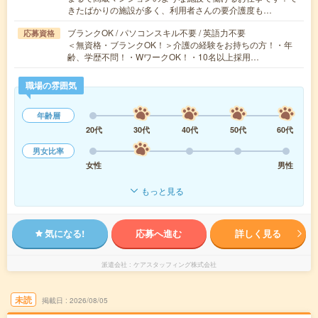
きたばかりの施設が多く、利用者さんの要介護度も…
ブランクOK / パソコンスキル不要 / 英語力不要
応募資格
＜無資格・ブランクOK！＞介護の経験をお持ちの方！・年
齢、学歴不問！・WワークOK！・10名以上採用…
職場の雰囲気
年齢層
20代
30代
40代
50代
60代
男女比率
女性
男性
もっと見る
気になる!
応募へ進む
詳しく見る
派遣会社
ケアスタッフィング株式会社
未読
掲載日
2026/08/05