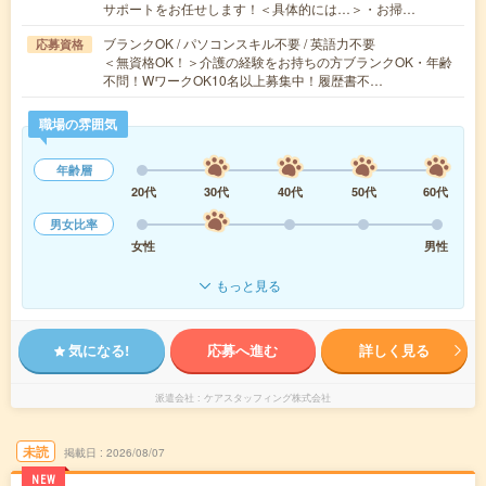
サポートをお任せします！＜具体的には…＞・お掃…
ブランクOK / パソコンスキル不要 / 英語力不要
応募資格
＜無資格OK！＞介護の経験をお持ちの方ブランクOK・年齢
不問！WワークOK10名以上募集中！履歴書不…
職場の雰囲気
年齢層
20代
30代
40代
50代
60代
男女比率
女性
男性
もっと見る
気になる!
応募へ進む
詳しく見る
派遣会社
ケアスタッフィング株式会社
未読
掲載日
2026/08/07
NEW