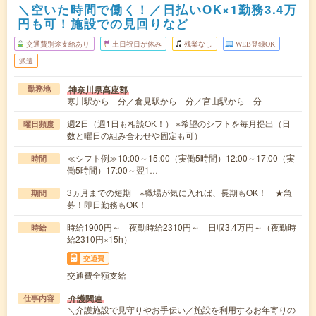
＼空いた時間で働く！／日払いOK×1勤務3.4万
円も可！施設での見回りなど
交通費別途支給あり
土日祝日が休み
残業なし
WEB登録OK
派遣
神奈川県高座郡
勤務地
寒川駅から---分／倉見駅から---分／宮山駅から---分
週2日（週1日も相談OK！） ※希望のシフトを毎月提出（日
曜日頻度
数と曜日の組み合わせや固定も可）
≪シフト例≫10:00～15:00（実働5時間）12:00～17:00（実
時間
働5時間）17:00～翌1…
3ヵ月までの短期 ※職場が気に入れば、長期もOK！ ★急
期間
募！即日勤務もOK！
時給1900円～ 夜勤時給2310円～ 日収3.4万円～（夜勤時
時給
給2310円×15h）
交通費
交通費全額支給
介護関連
仕事内容
＼介護施設で見守りやお手伝い／施設を利用するお年寄りの