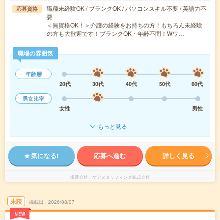
職種未経験OK / ブランクOK / パソコンスキル不要 / 英語力不
応募資格
要
＜無資格OK！＞介護の経験をお持ちの方！もちろん未経験
の方も大歓迎です！ブランクOK・年齢不問！Wワ…
職場の雰囲気
年齢層
20代
30代
40代
50代
60代
男女比率
女性
男性
もっと見る
気になる!
応募へ進む
詳しく見る
派遣会社
ケアスタッフィング株式会社
未読
掲載日
2026/08/07
NEW