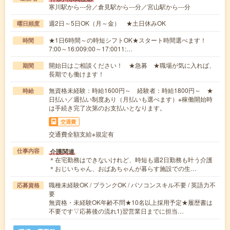
寒川駅から---分／倉見駅から---分／宮山駅から---分
週2日～5日OK（月～金） ★土日休みOK
曜日頻度
★1日6時間～の時短シフトOK★スタート時間選べます！
時間
7:00～16:009:00～17:0011:…
開始日はご相談ください！ ★急募 ★職場が気に入れば、
期間
長期でも働けます！
無資格未経験：時給1600円～ 経験者：時給1800円～ ★
時給
日払い／週払い制度あり（月払いも選べます）※稼働開始時
は手続き完了次第のお支払いとなります。
交通費
交通費全額支給※規定有
介護関連
仕事内容
＊在宅勤務はできないけれど、時短も週2日勤務も叶う介護
＊おじいちゃん、おばあちゃんが暮らす施設での生…
職種未経験OK / ブランクOK / パソコンスキル不要 / 英語力不
応募資格
要
無資格・未経験OK年齢不問★10名以上採用予定★履歴書は
不要です▽応募後の流れ1)翌営業日までに担当…