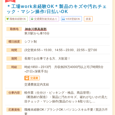
＊工場work未経験OK＊製品のキズや汚れチェ
ック・マシン操作/日払いOK
職種未経験OK
交通費別途支給あり
WEB登録OK
派遣
神奈川県高座郡
勤務地
寒川駅から車10分
シフト制
曜日頻度
(3交替)6:55～15:00、14:55～23:00、22:55～翌7:00
時間
長期でお仕事できる方、大歓迎！
期間
時給1850～2313円 月収例29万4000円以上可(7時間5分
時給
×21日+深夜手当)
交通費
交通費規定内支給
軽作業（仕分け・ピッキング・検品、商品管理）
仕事内容
《断熱材の製造》・製品に汚れやキズ、破れがないかの見た
目チェック・マシン操作(製品のセット&取り出し…
職種未経験OK / ブランクOK / パソコンスキル不要 / 英語力不
応募資格
要