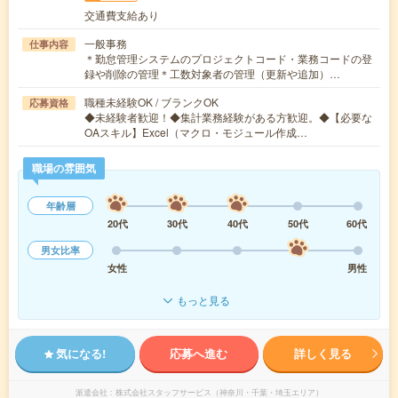
交通費支給あり
一般事務
仕事内容
＊勤怠管理システムのプロジェクトコード・業務コードの登
録や削除の管理＊工数対象者の管理（更新や追加）…
職種未経験OK / ブランクOK
応募資格
◆未経験者歓迎！◆集計業務経験がある方歓迎。◆【必要な
OAスキル】Excel（マクロ・モジュール作成…
職場の雰囲気
年齢層
20代
30代
40代
50代
60代
男女比率
女性
男性
もっと見る
気になる!
応募へ進む
詳しく見る
派遣会社
株式会社スタッフサービス（神奈川・千葉・埼玉エリア）