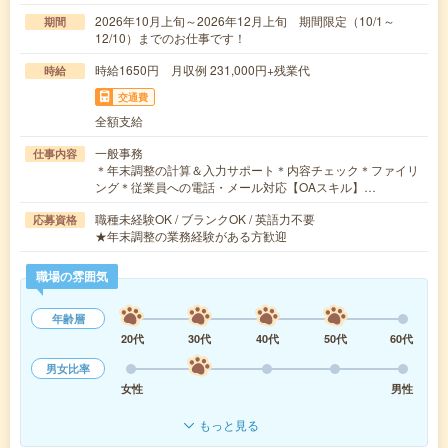
2026年10月上旬～2026年12月上旬 期間限定（10/1～
期間
12/10）までのお仕事です！
時給1650円 月収例 231,000円+残業代
時給
交通費
全額支給
一般事務
仕事内容
＊年末調整の計算＆入力サポート＊内容チェック＊ファイリ
ング＊従業員への電話・メール対応【OAスキル】…
職種未経験OK / ブランクOK / 英語力不要
応募資格
★年末調整の業務経験がある方歓迎
職場の雰囲気
年齢層
20代
30代
40代
50代
60代
男女比率
女性
男性
もっと見る