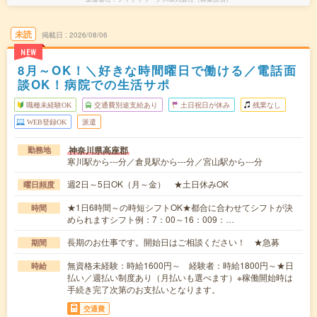
未読
掲載日
2026/08/06
NEW
8月～OK！＼好きな時間曜日で働ける／電話面
談OK！病院での生活サポ
職種未経験OK
交通費別途支給あり
土日祝日が休み
残業なし
WEB登録OK
派遣
神奈川県高座郡
勤務地
寒川駅から---分／倉見駅から---分／宮山駅から---分
週2日～5日OK（月～金） ★土日休みOK
曜日頻度
★1日6時間～の時短シフトOK★都合に合わせてシフトが決
時間
められますシフト例：7：00～16：009：…
長期のお仕事です。開始日はご相談ください！ ★急募
期間
無資格未経験：時給1600円～ 経験者：時給1800円～★日
時給
払い／週払い制度あり（月払いも選べます）※稼働開始時は
手続き完了次第のお支払いとなります。
交通費