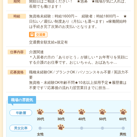
開始日はご相談ください！ ★急募 ★職場が気に入れば、
期間
長期でも働けます！
無資格未経験：時給1600円～ 経験者：時給1800円～ ★
時給
日払い／週払い制度あり（月払いも選べます）※稼働開始時
は手続き完了次第のお支払いとなります。
交通費
交通費全額支給※規定有
介護関連
仕事内容
＊入居者の方の「ありがとう」が嬉しい＊お年寄りを笑顔に
する介護のお仕事です。おじいちゃん、おばあちゃ…
職種未経験OK / ブランクOK / パソコンスキル不要 / 英語力不
応募資格
要
無資格・未経験OK年齢不問★10名以上採用予定★履歴書は
不要です▽応募後の流れ1)翌営業日までに担当…
職場の雰囲気
年齢層
20代
30代
40代
50代
60代
男女比率
女性
男性