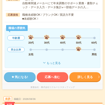
自動車関連メーカーにて年末調整のサポート業務・書類チェ
ック・データ入力・データ集計※一部他データの入…
職種未経験OK / ブランクOK / 英語力不要
応募資格
■未経験OK！
職場の雰囲気
年齢層
20代
30代
40代
50代
60代
男女比率
女性
男性
もっと見る
気になる!
応募へ進む
詳しく見る
派遣会社
株式会社リクルートスタッフィング
未読
掲載日
2026/08/06
NEW