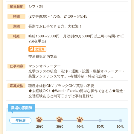
シフト制
曜日頻度
(2交替)9:00～17:45、21:00～翌5:45
時間
長期でお仕事できる方、大歓迎！
期間
時給1600～2000円 月収例29万6000円以上可(8時間×21日
時給
+深夜手当)
交通費
交通費規定内支給
マシンオペレーター
仕事内容
光学ガラスの研磨・洗浄・運搬・設置・機械オペレーター・
装置メンテナンスです。※有機溶剤・特定化合物・…
職種未経験OK / ブランクOK / 英語力不要
応募資格
◆未経験OK！◆Word・Excelの簡単な操作できる方◆製造・
交替経験あると尚可〇まずは事前登録だ…
職場の雰囲気
年齢層
20代
30代
40代
50代
60代