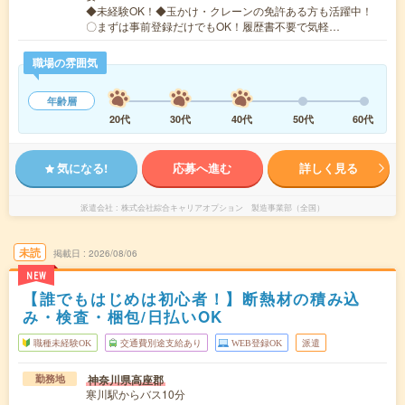
◆未経験OK！◆玉かけ・クレーンの免許ある方も活躍中！
〇まずは事前登録だけでもOK！履歴書不要で気軽…
職場の雰囲気
年齢層
20代
30代
40代
50代
60代
気になる!
応募へ進む
詳しく見る
派遣会社
株式会社綜合キャリアオプション 製造事業部（全国）
未読
掲載日
2026/08/06
NEW
【誰でもはじめは初心者！】断熱材の積み込
み・検査・梱包/日払いOK
職種未経験OK
交通費別途支給あり
WEB登録OK
派遣
神奈川県高座郡
勤務地
寒川駅からバス10分