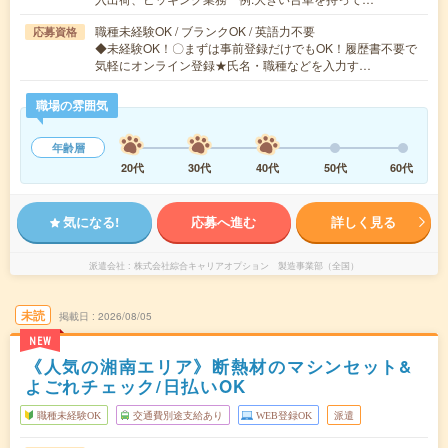
職種未経験OK / ブランクOK / 英語力不要
応募資格
◆未経験OK！〇まずは事前登録だけでもOK！履歴書不要で
気軽にオンライン登録★氏名・職種などを入力す…
職場の雰囲気
年齢層
20代
30代
40代
50代
60代
気になる!
応募へ進む
詳しく見る
派遣会社
株式会社綜合キャリアオプション 製造事業部（全国）
未読
掲載日
2026/08/05
NEW
《人気の湘南エリア》断熱材のマシンセット&
よごれチェック/日払いOK
職種未経験OK
交通費別途支給あり
WEB登録OK
派遣