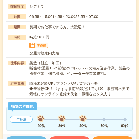
シフト制
曜日頻度
06:55～15:0014:55～23:0022:55～07:00
時間
長期でお仕事できる方、大歓迎！
期間
時給1850円
時給
交通費
交通費規定内支給
製造（組立・加工）
仕事内容
断熱材(重量15kg前後)のパレットへの積み込み作業、製品の
検査作業、梱包機械オペレーター作業業務割…
職種未経験OK / ブランクOK / 英語力不要
応募資格
◆未経験OK！〇まずは事前登録だけでもOK！履歴書不要で
気軽にオンライン登録★氏名・職種などを入力す…
職場の雰囲気
年齢層
20代
30代
40代
50代
60代