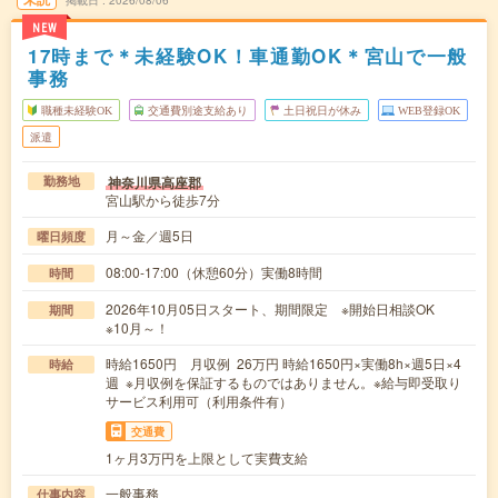
掲載日
2026/08/06
NEW
17時まで＊未経験OK！車通勤OK＊宮山で一般
事務
職種未経験OK
交通費別途支給あり
土日祝日が休み
WEB登録OK
派遣
神奈川県高座郡
勤務地
宮山駅から徒歩7分
月～金／週5日
曜日頻度
08:00-17:00（休憩60分）実働8時間
時間
2026年10月05日スタート、期間限定 ※開始日相談OK
期間
※10月～！
時給1650円 月収例 26万円 時給1650円×実働8h×週5日×4
時給
週 ※月収例を保証するものではありません。※給与即受取り
サービス利用可（利用条件有）
交通費
1ヶ月3万円を上限として実費支給
一般事務
仕事内容