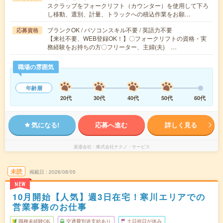
スクラップをフォークリフト（カウンター）を使用して下ろ
し移動、選別、計量、トラックへの積込作業をお願…
ブランクOK / パソコンスキル不要 / 英語力不要
応募資格
【来社不要、WEB登録OK！】〇フォークリフトの資格・実
務経験をお持ちの方〇フリーター、主婦(夫) …
職場の雰囲気
年齢層
20代
30代
40代
50代
60代
気になる!
応募へ進む
詳しく見る
派遣会社
株式会社テクノ・サービス
未読
掲載日
2026/08/05
NEW
10月開始【人気】週3日在宅！寒川エリアでの
営業事務のお仕事
職種未経験OK
交通費別途支給あり
土日祝日が休み