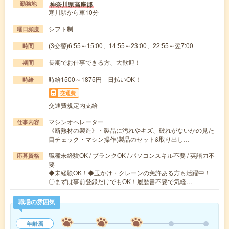
神奈川県高座郡
勤務地
寒川駅から車10分
シフト制
曜日頻度
(3交替)6:55～15:00、14:55～23:00、22:55～翌7:00
時間
長期でお仕事できる方、大歓迎！
期間
時給1500～1875円 日払いOK！
時給
交通費
交通費規定内支給
マシンオペレーター
仕事内容
《断熱材の製造》・製品に汚れやキズ、破れがないかの見た
目チェック・マシン操作(製品のセット&取り出し…
職種未経験OK / ブランクOK / パソコンスキル不要 / 英語力不
応募資格
要
◆未経験OK！◆玉かけ・クレーンの免許ある方も活躍中！
〇まずは事前登録だけでもOK！履歴書不要で気軽…
職場の雰囲気
年齢層