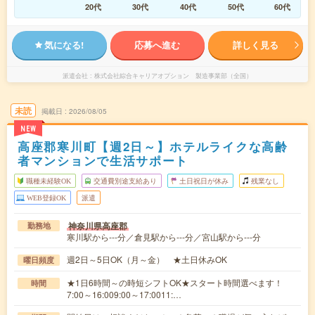
20代
30代
40代
50代
60代
気になる!
応募へ進む
詳しく見る
派遣会社
株式会社綜合キャリアオプション 製造事業部（全国）
未読
掲載日
2026/08/05
NEW
高座郡寒川町【週2日～】ホテルライクな高齢
者マンションで生活サポート
職種未経験OK
交通費別途支給あり
土日祝日が休み
残業なし
WEB登録OK
派遣
神奈川県高座郡
勤務地
寒川駅から---分／倉見駅から---分／宮山駅から---分
週2日～5日OK（月～金） ★土日休みOK
曜日頻度
★1日6時間～の時短シフトOK★スタート時間選べます！
時間
7:00～16:009:00～17:0011:…