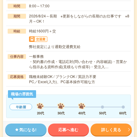
8:00～17:00
時間
2026/8/24～長期 ※更新をしながらの長期のお仕事です ※8
期間
月～OK！
時給1600円＋交
時給
交通費
弊社規定により通勤交通費支給
一般事務
仕事内容
・契約書の作成・電話応対(問い合わせ・内容確認)・営業か
ら指示ある資料作成(見積もり作成等)・受注入…
職種未経験OK / ブランクOK / 英語力不要
応募資格
PC／Excel(入力)、PC基本操作可能な方
職場の雰囲気
年齢層
20代
30代
40代
50代
60代
気になる!
応募へ進む
詳しく見る