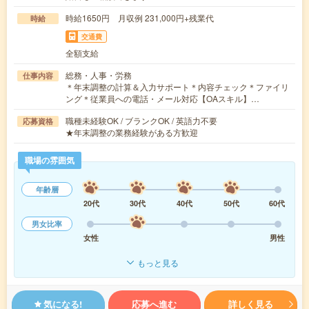
時給1650円 月収例 231,000円+残業代
時給
交通費
全額支給
総務・人事・労務
仕事内容
＊年末調整の計算＆入力サポート＊内容チェック＊ファイリ
ング＊従業員への電話・メール対応【OAスキル】…
職種未経験OK / ブランクOK / 英語力不要
応募資格
★年末調整の業務経験がある方歓迎
職場の雰囲気
年齢層
20代
30代
40代
50代
60代
男女比率
女性
男性
もっと見る
気になる!
応募へ進む
詳しく見る