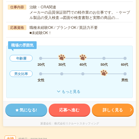
治験・CRA関連
仕事内容
メーカーの品質保証部門での軽作業のお仕事です。・ケーブ
ル製品の受入検査→図面や検査書類と実際の商品の…
職種未経験OK / ブランクOK / 英語力不要
応募資格
■未経験OK！
職場の雰囲気
年齢層
20代
30代
40代
50代
60代
男女比率
女性
男性
もっと見る
気になる!
応募へ進む
詳しく見る
派遣会社
株式会社リクルートスタッフィング
未読