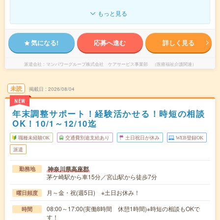
もっと見る
気になる!
応募へ進む
詳しく見る
派遣会社
マンパワーグループ株式会社 ケアサービス事業部 （医療福祉介護関連）
未読
掲載日
2026/08/04
NEW
年末調整サポート！経験活かせる！時短の相談
OK！10/1～12/10迄
職種未経験OK
交通費別途支給あり
土日祝日が休み
WEB登録OK
派遣
神奈川県高座郡
勤務地
茅ケ崎駅から車15分／宮山駅から徒歩7分
月～金・祝(週5日) ※土日お休み！
曜日頻度
08:00～17:00(実働8時間 休憩1時間)※時短の相談もOKで
時間
す！