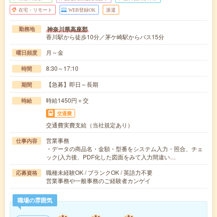
在宅・リモート
WEB登録OK
派遣
神奈川県高座郡
勤務地
香川駅から徒歩10分／茅ケ崎駅からバス15分
月～金
曜日頻度
8:30～17:10
時間
【急募】即日～長期
期間
時給1450円＋交
時給
交通費
交通費実費支給（当社規定あり）
営業事務
仕事内容
・データの商品名・金額・型番をシステム入力・照合、チェ
ック(入力後、PDF化した図面をみて入力間違い…
職種未経験OK / ブランクOK / 英語力不要
応募資格
営業事務や一般事務のご経験者カンゲイ
職場の雰囲気