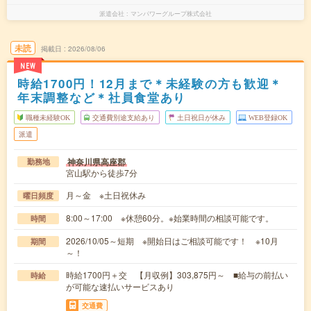
派遣会社
マンパワーグループ株式会社
未読
掲載日
2026/08/06
NEW
時給1700円！12月まで＊未経験の方も歓迎＊
年末調整など＊社員食堂あり
職種未経験OK
交通費別途支給あり
土日祝日が休み
WEB登録OK
派遣
神奈川県高座郡
勤務地
宮山駅から徒歩7分
月～金 ※土日祝休み
曜日頻度
8:00～17:00 ※休憩60分。※始業時間の相談可能です。
時間
2026/10/05～短期 ※開始日はご相談可能です！ ※10月
期間
～！
時給1700円＋交 【月収例】303,875円～ ■給与の前払い
時給
が可能な速払いサービスあり
交通費