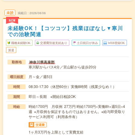
未読
掲載日
2026/08/06
NEW
未経験OK！【コツコツ】残業ほぼなし▼寒川
での治験関連
職種未経験OK
交通費別途支給あり
土日祝日が休み
WEB登録OK
派遣
神奈川県高座郡
勤務地
寒川駅からバス4分／宮山駅から徒歩20分
月～金／週5日
曜日頻度
08:30-17:30（休憩60分）実働8時間（残業少なめ！）
時間
即日～長期 ※開始日相談OK
期間
時給1700円 月収例 27万円 時給1700円×実働8h×週5日×4
時給
週 ※月収例を保証するものではありません。※給与即受取り
サービス利用可（利用条件有）
交通費
1ヶ月3万円を上限として実費支給