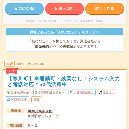
気になる!
応募へ進む
詳しく見る
派遣会社
株式会社綜合キャリアオプション 製造事業部（全国）
興味があったら「★気になる！」をタップ！
「気になる！」を押しておくと、派遣会社から
「面談確約」
や
「応募歓迎」
が届きます！
未読
掲載日
2026/08/06
NEW
【寒川町】車通勤可・残業なし！システム入力
と電話対応＊50代活躍中
職種未経験OK
交通費別途支給あり
土日祝日が休み
残業なし
WEB登録OK
派遣
神奈川県高座郡
勤務地
寒川駅からバス20分
月～金
曜日頻度