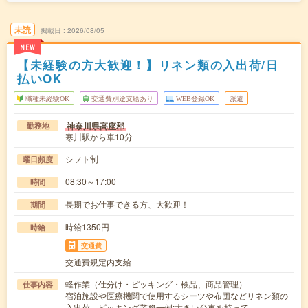
未読
掲載日
2026/08/05
NEW
【未経験の方大歓迎！】リネン類の入出荷/日
払いOK
職種未経験OK
交通費別途支給あり
WEB登録OK
派遣
神奈川県高座郡
勤務地
寒川駅から車10分
シフト制
曜日頻度
08:30～17:00
時間
長期でお仕事できる方、大歓迎！
期間
時給1350円
時給
交通費
交通費規定内支給
軽作業（仕分け・ピッキング・検品、商品管理）
仕事内容
宿泊施設や医療機関で使用するシーツや布団などリネン類の
入出荷、ピッキング業務一例:大きい台車を持って…