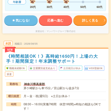
年齢層
20代
30代
40代
50代
60代
気になる!
応募へ進む
詳しく見る
派遣会社
マンパワーグループ株式会社
未読
掲載日
2026/08/05
NEW
《時間相談OK！》高時給1650円！上場の大
手！期間限定！年末調整サポート
職種未経験OK
交通費別途支給あり
土日祝日が休み
WEB登録OK
派遣
神奈川県高座郡
勤務地
茅ケ崎駅から車15分／宮山駅から徒歩7分
月～金・祝(週5日) ※土日お休み！
曜日頻度
08:00～16:00(実働7時間 休憩1時間)※時短の相談もOKで
時間
す！