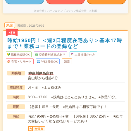
派遣会社
パーソルテンプスタッフ株式会社 首都圏
未読
掲載日
2026/08/05
NEW
時給1950円！＜週2日程度在宅あり＞基本17時
まで＊業務コードの登録など
職種未経験OK
交通費別途支給あり
土日祝日が休み
在宅・リモート
WEB登録OK
派遣
神奈川県高座郡
勤務地
宮山駅から徒歩8分
月～金 ※土日祝休み
曜日頻度
8:00～17:00 ※残業はほとんどありません。※休憩60分。
時間
【急募】即日～長期 ※開始日はご相談可能です！
期間
時給1950円～2450円＋交 【月収例】385,125円～ ■給与
時給
の前払いが可能な速払いサービスあり
交通費