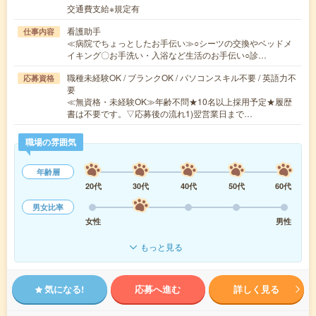
交通費支給※規定有
看護助手
仕事内容
≪病院でちょっとしたお手伝い≫○シーツの交換やベッドメ
イキング〇お手洗い・入浴など生活のお手伝い○診…
職種未経験OK / ブランクOK / パソコンスキル不要 / 英語力不
応募資格
要
≪無資格・未経験OK≫年齢不問★10名以上採用予定★履歴
書は不要です。▽応募後の流れ1)翌営業日まで…
職場の雰囲気
年齢層
20代
30代
40代
50代
60代
男女比率
女性
男性
もっと見る
気になる!
応募へ進む
詳しく見る