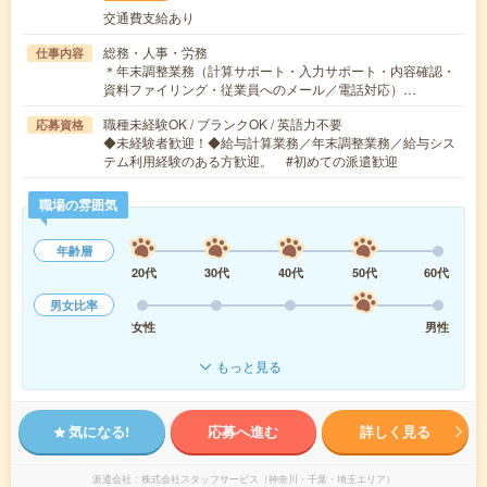
交通費支給あり
総務・人事・労務
仕事内容
＊年末調整業務（計算サポート・入力サポート・内容確認・
資料ファイリング・従業員へのメール／電話対応）…
職種未経験OK / ブランクOK / 英語力不要
応募資格
◆未経験者歓迎！◆給与計算業務／年末調整業務／給与シス
テム利用経験のある方歓迎。 #初めての派遣歓迎
職場の雰囲気
年齢層
20代
30代
40代
50代
60代
男女比率
女性
男性
もっと見る
気になる!
応募へ進む
詳しく見る
派遣会社
株式会社スタッフサービス（神奈川・千葉・埼玉エリア）