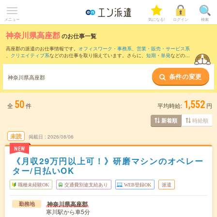
メニュー
気になる!
ログイン
検索
神奈川県高座郡
のお仕事一覧
高座郡の派遣のお仕事情報です。
オフィスワーク・事務系
、
営業・販売・サービス系
、
クリエイティブ系
などのお仕事を取り揃えています。さらに、
短期
・
単発
などの期
間や、
職種未経験OK
などのこだわり条件で絞り込んでいただけます。
条件の変更
また、
厚木市
・
海老名市
・
茅ヶ崎市
・
綾瀬市
など隣接エリアのお仕事もご確認いただ
神奈川県高座郡
けます。
50
1,552
全
件
平均時給:
円
時給順
新着順
未読
掲載日
2026/08/06
NEW
《月収29万円以上可！》研磨マシンのオペレー
ター/日払いOK
職種未経験OK
交通費別途支給あり
WEB登録OK
派遣
神奈川県高座郡
勤務地
寒川駅から車5分