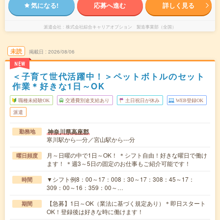
気になる!
応募へ進む
詳しく見る
派遣会社
株式会社綜合キャリアオプション 製造事業部（全国）
未読
掲載日
2026/08/06
NEW
＜子育て世代活躍中！＞ペットボトルのセット
作業＊好きな1日～OK
職種未経験OK
交通費別途支給あり
土日祝日が休み
WEB登録OK
派遣
神奈川県高座郡
勤務地
寒川駅から---分／宮山駅から---分
月～日曜の中で1日～OK！ ＊シフト自由！好きな曜日で働け
曜日頻度
ます！ ＊週3～5日の固定のお仕事もご紹介可能です！
▼シフト例8：00～17：008：30～17：308：45～17：
時間
309：00～16：359：00～…
【急募】1日～OK（業法に基づく規定あり）＊即日スタート
期間
OK！登録後は好きな時に働けます！