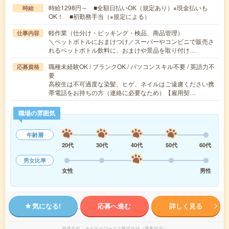
時給1298円～ ■全額日払いOK（規定あり）※現金払いも
時給
OK！ ■初勤務手当（※規定による）
軽作業（仕分け・ピッキング・検品、商品管理）
仕事内容
＼ペットボトルにおまけつけ／スーパーやコンビニで販売さ
れるペットボトル飲料に、おまけや景品を取り付け…
職種未経験OK / ブランクOK / パソコンスキル不要 / 英語力不
応募資格
要
高校生は不可過度な染髪、ヒゲ、ネイルはご遠慮ください携
帯電話をお持ちの方（連絡に必要なため）【雇用契…
職場の雰囲気
年齢層
20代
30代
40代
50代
60代
男女比率
女性
男性
気になる!
応募へ進む
詳しく見る
派遣会社
テイケイワークス株式会社（募集担当）