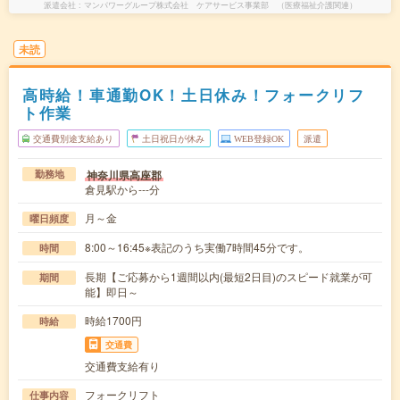
派遣会社
マンパワーグループ株式会社 ケアサービス事業部 （医療福祉介護関連）
未読
高時給！車通勤OK！土日休み！フォークリフ
ト作業
交通費別途支給あり
土日祝日が休み
WEB登録OK
派遣
神奈川県高座郡
勤務地
倉見駅から---分
月～金
曜日頻度
8:00～16:45※表記のうち実働7時間45分です。
時間
長期【ご応募から1週間以内(最短2日目)のスピード就業が可
期間
能】即日～
時給1700円
時給
交通費
交通費支給有り
フォークリフト
仕事内容