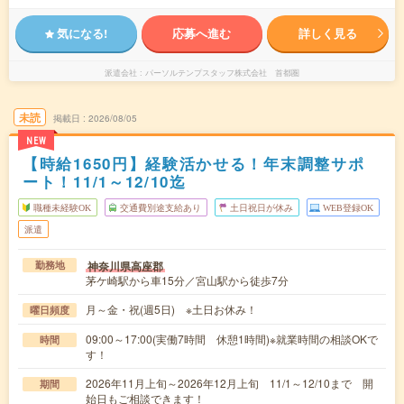
気になる!
応募へ進む
詳しく見る
派遣会社
パーソルテンプスタッフ株式会社 首都圏
未読
掲載日
2026/08/05
NEW
【時給1650円】経験活かせる！年末調整サポ
ート！11/1～12/10迄
職種未経験OK
交通費別途支給あり
土日祝日が休み
WEB登録OK
派遣
神奈川県高座郡
勤務地
茅ケ崎駅から車15分／宮山駅から徒歩7分
月～金・祝(週5日) ※土日お休み！
曜日頻度
09:00～17:00(実働7時間 休憩1時間)※就業時間の相談OKで
時間
す！
2026年11月上旬～2026年12月上旬 11/1～12/10まで 開
期間
始日もご相談できます！