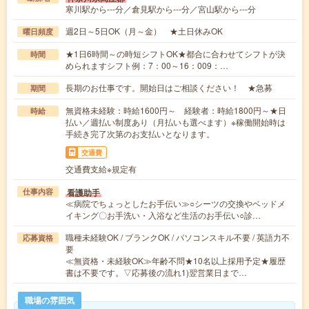
寒川駅から---分／倉見駅から---分／宮山駅から---分
週2日～5日OK（月～金） ★土日休みOK
曜日頻度
★1日6時間～の時短シフトOK★都合に合わせてシフトが決
時間
められますシフト例：7：00～16：009：…
長期のお仕事です。開始日はご相談ください！ ★急募
期間
無資格未経験：時給1600円～ 経験者：時給1800円～★日
時給
払い／週払い制度あり（月払いも選べます）※稼働開始時は
手続き完了次第のお支払いとなります。
交通費
交通費支給※規定有
看護助手
仕事内容
≪病院でちょっとしたお手伝い≫○シーツの交換やベッドメ
イキング〇お手洗い・入浴など生活のお手伝い○診…
職種未経験OK / ブランクOK / パソコンスキル不要 / 英語力不
応募資格
要
≪無資格・未経験OK≫年齢不問★10名以上採用予定★履歴
書は不要です。▽応募後の流れ1)翌営業日まで…
職場の雰囲気