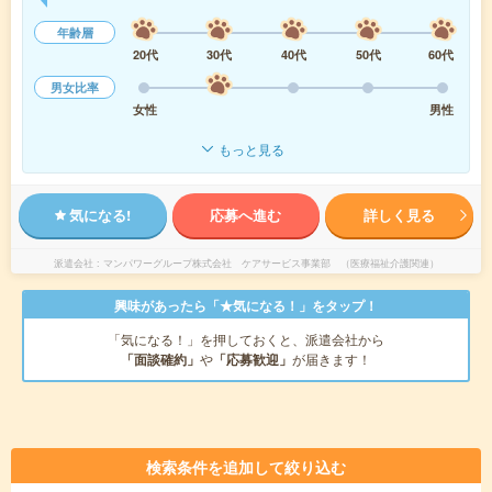
年齢層
20代
30代
40代
50代
60代
男女比率
女性
男性
もっと見る
気になる!
応募へ進む
詳しく見る
派遣会社
マンパワーグループ株式会社 ケアサービス事業部 （医療福祉介護関連）
興味があったら「★気になる！」をタップ！
「気になる！」を押しておくと、派遣会社から
「面談確約」
や
「応募歓迎」
が届きます！
検索条件を追加して絞り込む