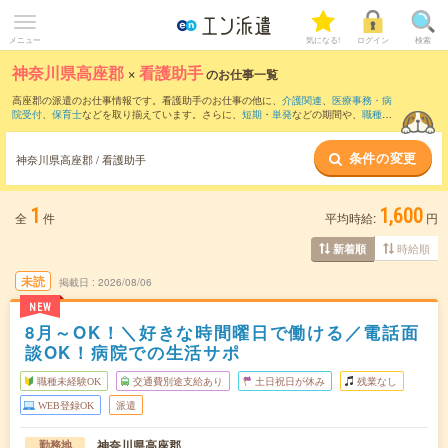
メニュー
気になる!
ログイン
検索
神奈川県高座郡
×
看護助手
のお仕事一覧
高座郡の派遣のお仕事情報です。看護助手のお仕事の他に、
介護関連
、
医療事務・病
院受付
、
保育士
などを取り揃えています。さらに、
短期
・
単発
などの期間や、
職種未
経験OK
などのこだわり条件で絞り込んでいただけます。職種辞典：
看護助手のお仕事
とは？とは？
条件の変更
神奈川県高座郡 / 看護助手
1
1,600
全
件
平均時給:
円
時給順
新着順
未読
掲載日
2026/08/06
NEW
8月～OK！＼好きな時間曜日で働ける／電話面
談OK！病院での生活サポ
職種未経験OK
交通費別途支給あり
土日祝日が休み
残業なし
WEB登録OK
派遣
神奈川県高座郡
勤務地