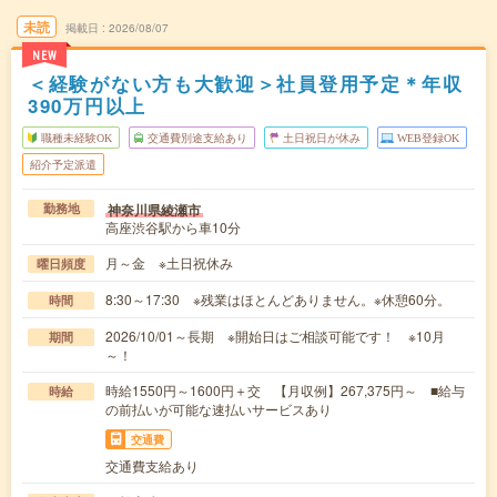
未読
掲載日
2026/08/07
NEW
＜経験がない方も大歓迎＞社員登用予定＊年収
390万円以上
職種未経験OK
交通費別途支給あり
土日祝日が休み
WEB登録OK
紹介予定派遣
神奈川県綾瀬市
勤務地
高座渋谷駅から車10分
月～金 ※土日祝休み
曜日頻度
8:30～17:30 ※残業はほとんどありません。※休憩60分。
時間
2026/10/01～長期 ※開始日はご相談可能です！ ※10月
期間
～！
時給1550円～1600円＋交 【月収例】267,375円～ ■給与
時給
の前払いが可能な速払いサービスあり
交通費
交通費支給あり