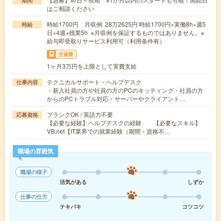
期間
はご相談ください
時給1700円 月収例 28万2625円 時給1700円×実働8h×週5
時給
日×4週+残業5h ※月収例を保証するものではありません。※
給与即受取りサービス利用可（利用条件有）
交通費
1ヶ月3万円を上限として実費支給
テクニカルサポート・ヘルプデスク
仕事内容
・新入社員の方や社員の方のPCのキッティング・社員の方
からのPCトラブル対応・サーバーやクライアント…
ブランクOK / 英語力不要
応募資格
【必要な経験】ヘルプデスクの経験 【必要なスキル】
VB.net【IT業界での就業経験（期間・資格不…
職場の雰囲気
職場の様子
活気がある
しずか
仕事の仕方
テキパキ
コツコツ