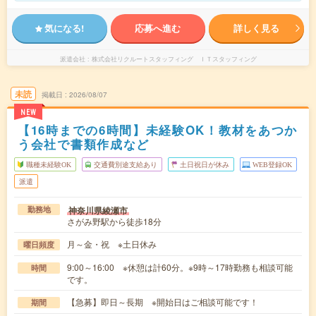
気になる!
応募へ進む
詳しく見る
派遣会社
株式会社リクルートスタッフィング ＩＴスタッフィング
未読
掲載日
2026/08/07
NEW
【16時までの6時間】未経験OK！教材をあつか
う会社で書類作成など
職種未経験OK
交通費別途支給あり
土日祝日が休み
WEB登録OK
派遣
神奈川県綾瀬市
勤務地
さがみ野駅から徒歩18分
月～金・祝 ※土日休み
曜日頻度
9:00～16:00 ※休憩は計60分。※9時～17時勤務も相談可能
時間
です。
【急募】即日～長期 ※開始日はご相談可能です！
期間