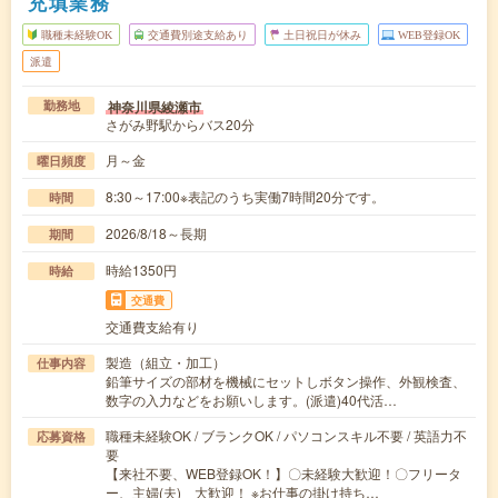
充填業務
職種未経験OK
交通費別途支給あり
土日祝日が休み
WEB登録OK
派遣
神奈川県綾瀬市
勤務地
さがみ野駅からバス20分
月～金
曜日頻度
8:30～17:00※表記のうち実働7時間20分です。
時間
2026/8/18～長期
期間
時給1350円
時給
交通費
交通費支給有り
製造（組立・加工）
仕事内容
鉛筆サイズの部材を機械にセットしボタン操作、外観検査、
数字の入力などをお願いします。(派遣)40代活…
職種未経験OK / ブランクOK / パソコンスキル不要 / 英語力不
応募資格
要
【来社不要、WEB登録OK！】〇未経験大歓迎！〇フリータ
ー、主婦(夫) 大歓迎！ ※お仕事の掛け持ち…