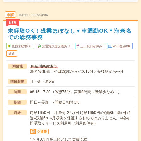
未読
掲載日
2026/08/06
NEW
未経験OK！残業ほぼなし▼車通勤OK＊海老名
での総務事務
職種未経験OK
交通費別途支給あり
土日祝日が休み
WEB登録OK
派遣
神奈川県綾瀬市
勤務地
海老名(相鉄・小田急)駅からバス15分／長後駅から---分
月～金／週5日
曜日頻度
08:15-17:30（休憩75分）実働8時間（残業少なめ！）
時間
即日～長期 ※開始日相談OK
期間
時給1650円 月収例 27万円 時給1650円×実働8h×週5日×4
時給
週+残業5h ※月収例を保証するものではありません。※給与
即受取りサービス利用可（利用条件有）
交通費
1ヶ月3万円を上限として実費支給