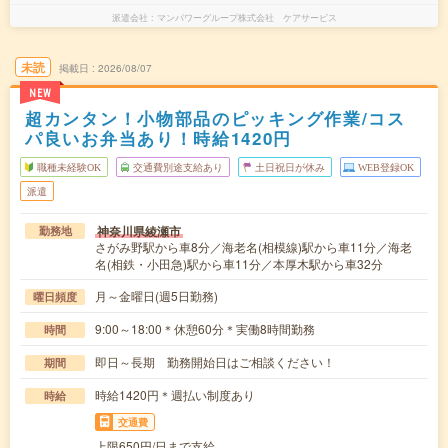
派遣会社
マンパワーグループ株式会社 ケアサービス
未読
掲載日
2026/08/07
NEW
超カンタン！小物部品のピッキング作業/コス
パ良いお弁当あり！時給1420円
職種未経験OK
交通費別途支給あり
土日祝日が休み
WEB登録OK
派遣
神奈川県綾瀬市
勤務地
さがみ野駅から車8分／海老名(相模線)駅から車11分／海老
名(相鉄・小田急)駅から車11分／本厚木駅から車32分
月～金曜日(週5日勤務)
曜日頻度
9:00～18:00＊休憩60分＊実働8時間勤務
時間
即日～長期 勤務開始日はご相談ください！
期間
時給1420円＊週払い制度あり
時給
交通費
上限650円/日まで支給