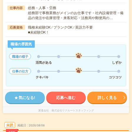
総務・人事・労務
仕事内容
総務部で事務業務がメインのお仕事です・社内設備管理・備
品の発注や在庫管理・来客対応・法務局や郵便局の…
職種未経験OK / ブランクOK / 英語力不要
応募資格
■未経験OK！
職場の雰囲気
職場の様子
活気がある
しずか
仕事の仕方
テキパキ
コツコツ
気になる!
応募へ進む
詳しく見る
派遣会社
株式会社リクルートスタッフィング
未読
掲載日
2026/08/06