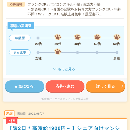
ブランクOK / パソコンスキル不要 / 英語力不要
応募資格
＜無資格OK！＞介護の経験をお持ちの方ブランクOK・年齢
不問！WワークOK10名以上募集中！履歴書不…
職場の雰囲気
年齢層
20代
30代
40代
50代
60代
男女比率
女性
男性
もっと見る
気になる!
応募へ進む
詳しく見る
派遣会社
ケアスタッフィング株式会社
未読
掲載日
2026/08/07
NEW
【週2日＊高時給1900円～】シニア向けマンシ