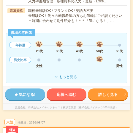
入力や書類管理・各種資料の入力・更新（Exce…
職種未経験OK / ブランクOK / 英語力不要
応募資格
未経験OK！先々の転職希望の方もお気軽にご相談ください
＊時期に合わせて別件紹介も！＊＊「気になる！」…
職場の雰囲気
年齢層
20代
30代
40代
50代
60代
男女比率
女性
男性
もっと見る
気になる!
応募へ進む
詳しく見る
派遣会社
株式会社メイテックキャスト横浜営業所（株式会社メイテック100％出資）
未読
掲載日
2026/08/07
NEW