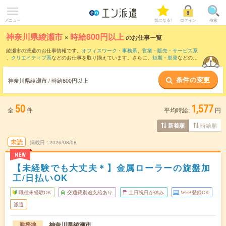
メニュー
気になる!
ログイン
検索
神奈川県綾瀬市
×
時給800円以上
のお仕事一覧
綾瀬市の派遣のお仕事情報です。
オフィスワーク・事務系
、
営業・販売・サービス系
、
クリエイティブ系
などのお仕事を取り揃えています。さらに、
短期
・
単発
などの期
間や、
職種未経験OK
などのこだわり条件で絞り込んでいただけます。
条件の変更
時給
1250円以上
・
1800円以上
の求人はこちら
神奈川県綾瀬市 / 時給800円以上
当サイトでは法令を遵守し、最低賃金以上の求人のみを掲載しています。
50
1,577
全
件
平均時給:
円
時給順
新着順
未読
掲載日
2026/08/08
NEW
【未経験でも大丈夫＊】金属ローラーの旋盤加
工/日払いOK
職種未経験OK
交通費別途支給あり
土日祝日が休み
WEB登録OK
派遣
神奈川県綾瀬市
勤務地