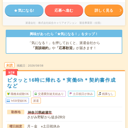
気になる!
応募へ進む
詳しく見る
派遣会社
株式会社綜合キャリアオプション 製造事業部（全国）
興味があったら「★気になる！」をタップ！
「気になる！」を押しておくと、派遣会社から
「面談確約」
や
「応募歓迎」
が届きます！
未読
掲載日
2026/08/08
NEW
ピタッと16時に帰れる＊実働6h＊契約書作成
など
職種未経験OK
交通費別途支給あり
土日祝日が休み
残業なし
WEB登録OK
派遣
神奈川県綾瀬市
勤務地
さがみ野駅から徒歩28分
月～金 ※土日祝休み
曜日頻度