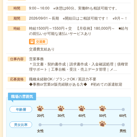
9:00～16:00 ※休憩は60分。実働8hも相談可能です。
時間
2026/09/01～長期 ※開始日はご相談可能です！ ※9月～！
期間
時給1500円～1550円＋交 【月収例】180,000円～ ■給与
時給
の前払いが可能な速払いサービスあり
交通費
交通費支給あり
営業事務
仕事内容
＊注文書・契約書作成｜請求書作成・入金確認処理｜債権管
理サポート｜工事台帳・受注・売上データ管理｜メ…
職種未経験OK / ブランクOK / 英語力不要
応募資格
◆事務or営業or販売経験がある方◆ #初めての派遣歓迎
職場の雰囲気
年齢層
20代
30代
40代
50代
60代
男女比率
女性
男性