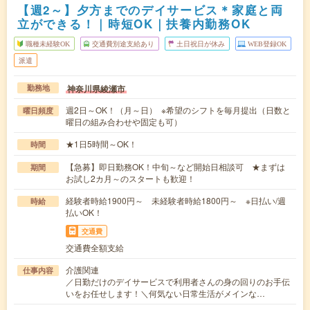
【週2～】夕方までのデイサービス＊家庭と両
立ができる！｜時短OK｜扶養内勤務OK
職種未経験OK
交通費別途支給あり
土日祝日が休み
WEB登録OK
派遣
神奈川県綾瀬市
勤務地
週2日～OK！（月～日） ※希望のシフトを毎月提出（日数と
曜日頻度
曜日の組み合わせや固定も可）
★1日5時間～OK！
時間
【急募】即日勤務OK！中旬～など開始日相談可 ★まずは
期間
お試し2カ月～のスタートも歓迎！
経験者時給1900円～ 未経験者時給1800円～ ※日払い/週
時給
払いOK！
交通費
交通費全額支給
介護関連
仕事内容
／日勤だけのデイサービスで利用者さんの身の回りのお手伝
いをお任せします！＼何気ない日常生活がメインな…