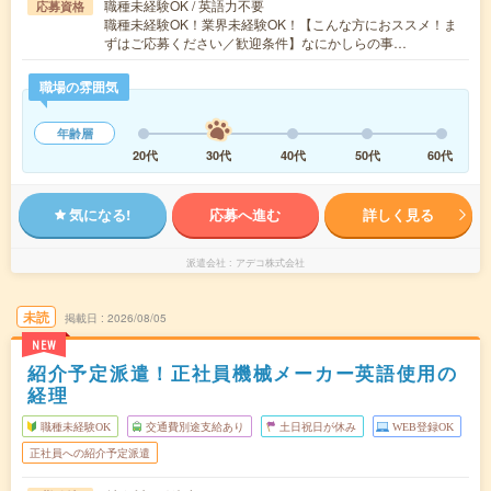
職種未経験OK / 英語力不要
応募資格
職種未経験OK！業界未経験OK！【こんな方におススメ！ま
ずはご応募ください／歓迎条件】なにかしらの事…
職場の雰囲気
年齢層
20代
30代
40代
50代
60代
気になる!
応募へ進む
詳しく見る
派遣会社
アデコ株式会社
未読
掲載日
2026/08/05
NEW
紹介予定派遣！正社員機械メーカー英語使用の
経理
職種未経験OK
交通費別途支給あり
土日祝日が休み
WEB登録OK
正社員への紹介予定派遣