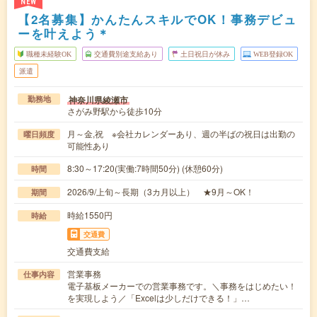
NEW
【2名募集】かんたんスキルでOK！事務デビュ
ーを叶えよう＊
職種未経験OK
交通費別途支給あり
土日祝日が休み
WEB登録OK
派遣
神奈川県綾瀬市
勤務地
さがみ野駅から徒歩10分
月～金,祝 ※会社カレンダーあり、週の半ばの祝日は出勤の
曜日頻度
可能性あり
8:30～17:20(実働:7時間50分) (休憩60分)
時間
2026/9/上旬～長期（3カ月以上） ★9月～OK！
期間
時給1550円
時給
交通費
交通費支給
営業事務
仕事内容
電子基板メーカーでの営業事務です。＼事務をはじめたい！
を実現しよう／「Excelは少しだけできる！」…