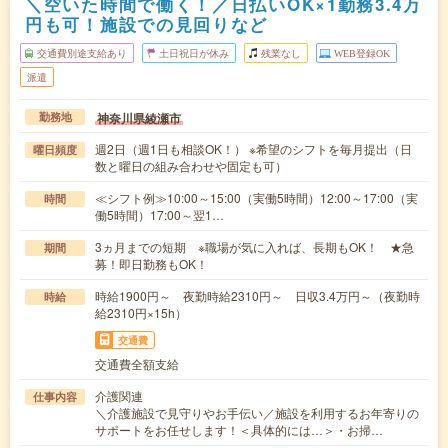
＼空いた時間で働く！／日払いOK×1勤務3.4万
円も可！施設での見回りなど
交通費別途支給あり
土日祝日が休み
残業なし
WEB登録OK
派遣
神奈川県綾瀬市
勤務地
週2日（週1日も相談OK！） ※希望のシフトを毎月提出（日
曜日頻度
数と曜日の組み合わせや固定も可）
≪シフト例≫10:00～15:00（実働5時間）12:00～17:00（実
時間
働5時間）17:00～翌1…
3ヵ月までの短期 ※職場が気に入れば、長期もOK！ ★急
期間
募！即日勤務もOK！
時給1900円～ 夜勤時給2310円～ 日収3.4万円～（夜勤時
時給
給2310円×15h）
交通費
交通費全額支給
介護関連
仕事内容
＼介護施設で見守りやお手伝い／施設を利用するお年寄りの
サポートをお任せします！＜具体的には…＞・お掃…