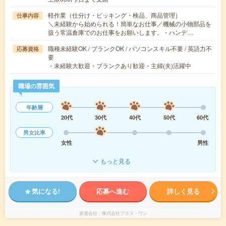
軽作業（仕分け・ピッキング・検品、商品管理）
仕事内容
＼未経験から始められる！簡単なお仕事／機械の小物部品を
扱う常温倉庫でのお仕事をお願いします。・ハンデ…
職種未経験OK / ブランクOK / パソコンスキル不要 / 英語力不
応募資格
要
・未経験大歓迎・ブランクあり歓迎・主婦(夫)活躍中
職場の雰囲気
年齢層
20代
30代
40代
50代
60代
男女比率
女性
男性
もっと見る
気になる!
応募へ進む
詳しく見る
派遣会社
株式会社プラス・ワン