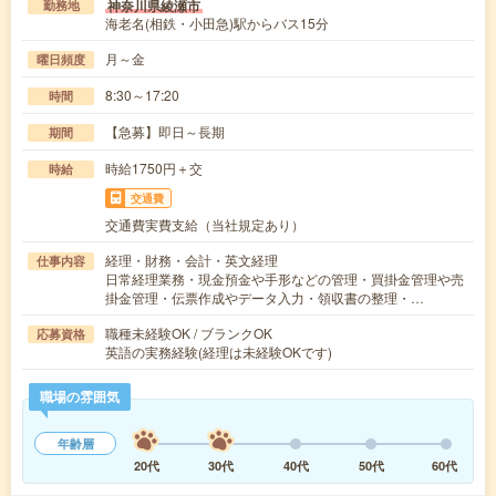
神奈川県綾瀬市
勤務地
海老名(相鉄・小田急)駅からバス15分
月～金
曜日頻度
8:30～17:20
時間
【急募】即日～長期
期間
時給1750円＋交
時給
交通費
交通費実費支給（当社規定あり）
経理・財務・会計・英文経理
仕事内容
日常経理業務・現金預金や手形などの管理・買掛金管理や売
掛金管理・伝票作成やデータ入力・領収書の整理・…
職種未経験OK / ブランクOK
応募資格
英語の実務経験(経理は未経験OKです)
職場の雰囲気
年齢層
20代
30代
40代
50代
60代