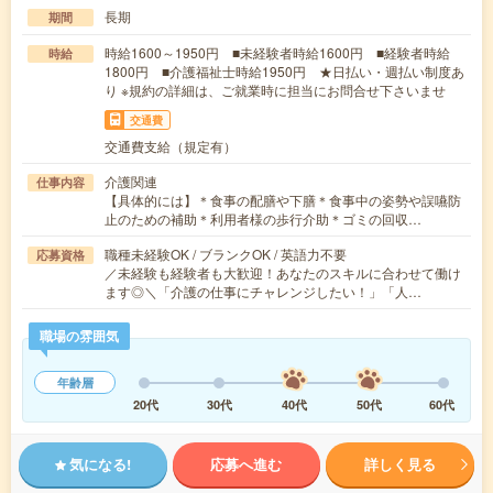
長期
期間
時給1600～1950円 ■未経験者時給1600円 ■経験者時給
時給
1800円 ■介護福祉士時給1950円 ★日払い・週払い制度あ
り ※規約の詳細は、ご就業時に担当にお問合せ下さいませ
交通費
交通費支給（規定有）
介護関連
仕事内容
【具体的には】＊食事の配膳や下膳＊食事中の姿勢や誤嚥防
止のための補助＊利用者様の歩行介助＊ゴミの回収…
職種未経験OK / ブランクOK / 英語力不要
応募資格
／未経験も経験者も大歓迎！あなたのスキルに合わせて働け
ます◎＼「介護の仕事にチャレンジしたい！」「人…
職場の雰囲気
年齢層
20代
30代
40代
50代
60代
気になる!
応募へ進む
詳しく見る