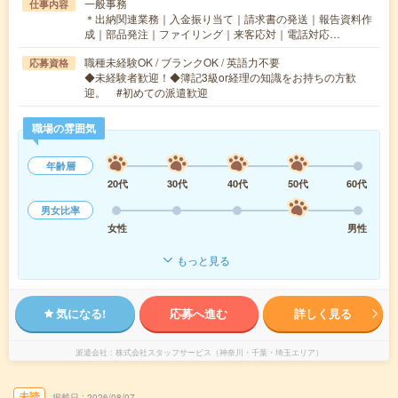
一般事務
仕事内容
＊出納関連業務｜入金振り当て｜請求書の発送｜報告資料作
成｜部品発注｜ファイリング｜来客応対｜電話対応…
職種未経験OK / ブランクOK / 英語力不要
応募資格
◆未経験者歓迎！◆簿記3級or経理の知識をお持ちの方歓
迎。 #初めての派遣歓迎
職場の雰囲気
年齢層
20代
30代
40代
50代
60代
男女比率
女性
男性
もっと見る
気になる!
応募へ進む
詳しく見る
派遣会社
株式会社スタッフサービス（神奈川・千葉・埼玉エリア）
未読
掲載日
2026/08/07