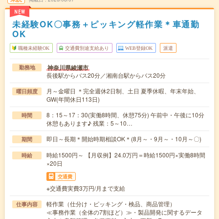
NEW
未経験OK〇事務＋ピッキング軽作業＊車通勤
OK
職種未経験OK
交通費別途支給あり
WEB登録OK
派遣
神奈川県綾瀬市
勤務地
長後駅からバス20分／湘南台駅からバス20分
月～金曜日 ＊完全週休2日制、土日 夏季休暇、年末年始、
曜日頻度
GW(年間休日113日)
8：15～17：30(実働8時間、休憩75分) 午前中・午後に10分
時間
休憩もあります♪ 残業：5～10…
即日～長期＊開始時期相談OK＊(8月～・9月～・10月～〇)
期間
時給1500円～ 【月収例】24.0万円＝時給1500円×実働8時間
時給
×20日
交通費
※交通費実費3万円/月まで支給
軽作業（仕分け・ピッキング・検品、商品管理）
仕事内容
≪事務作業（全体の7割ほど）≫・製品開発に関するデータ