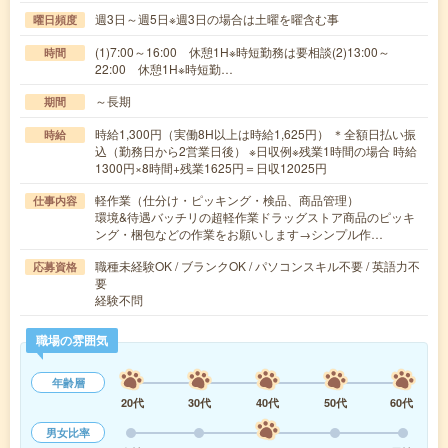
週3日～週5日※週3日の場合は土曜を曜含む事
曜日頻度
(1)7:00～16:00 休憩1H※時短勤務は要相談(2)13:00～
時間
22:00 休憩1H※時短勤…
～長期
期間
時給1,300円（実働8H以上は時給1,625円） ＊全額日払い振
時給
込（勤務日から2営業日後） ※日収例※残業1時間の場合 時給
1300円×8時間+残業1625円＝日収12025円
軽作業（仕分け・ピッキング・検品、商品管理）
仕事内容
環境&待遇バッチリの超軽作業ドラッグストア商品のピッキ
ング・梱包などの作業をお願いします→シンプル作…
職種未経験OK / ブランクOK / パソコンスキル不要 / 英語力不
応募資格
要
経験不問
職場の雰囲気
年齢層
20代
30代
40代
50代
60代
男女比率