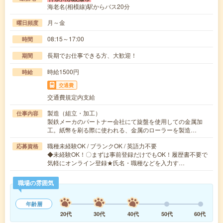
海老名(相模線)駅からバス20分
月～金
曜日頻度
08:15～17:00
時間
長期でお仕事できる方、大歓迎！
期間
時給1500円
時給
交通費
交通費規定内支給
製造（組立・加工）
仕事内容
製鉄メーカのパートナー会社にて旋盤を使用しての金属加
工。紙幣を刷る際に使われる、金属のローラーを製造…
職種未経験OK / ブランクOK / 英語力不要
応募資格
◆未経験OK！〇まずは事前登録だけでもOK！履歴書不要で
気軽にオンライン登録★氏名・職種などを入力す…
職場の雰囲気
年齢層
20代
30代
40代
50代
60代