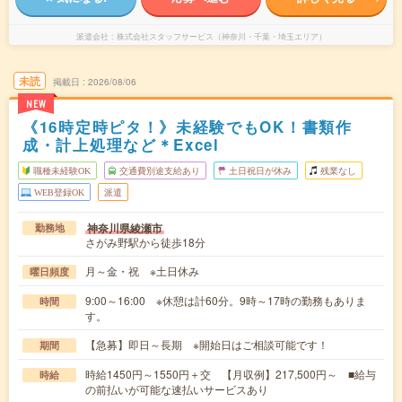
派遣会社
株式会社スタッフサービス（神奈川・千葉・埼玉エリア）
未読
掲載日
2026/08/06
NEW
《16時定時ピタ！》未経験でもOK！書類作
成・計上処理など＊Excel
職種未経験OK
交通費別途支給あり
土日祝日が休み
残業なし
WEB登録OK
派遣
神奈川県綾瀬市
勤務地
さがみ野駅から徒歩18分
月～金・祝 ※土日休み
曜日頻度
9:00～16:00 ※休憩は計60分。9時～17時の勤務もありま
時間
す。
【急募】即日～長期 ※開始日はご相談可能です！
期間
時給1450円～1550円＋交 【月収例】217,500円～ ■給与
時給
の前払いが可能な速払いサービスあり