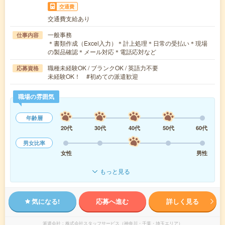
交通費
交通費支給あり
一般事務
仕事内容
＊書類作成（Excel入力）＊計上処理＊日常の受払い＊現場
の製品確認＊メール対応＊電話応対など
職種未経験OK / ブランクOK / 英語力不要
応募資格
未経験OK！ #初めての派遣歓迎
職場の雰囲気
年齢層
20代
30代
40代
50代
60代
男女比率
女性
男性
もっと見る
気になる!
応募へ進む
詳しく見る
派遣会社
株式会社スタッフサービス（神奈川・千葉・埼玉エリア）