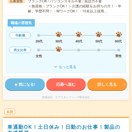
ブランクOK / パソコンスキル不要 / 英語力不要
応募資格
＜無資格・ブランクOK！＞介護の経験をお持ちの方！・年
齢、学歴不問！・WワークOK！・10名以上採用…
職場の雰囲気
年齢層
20代
30代
40代
50代
60代
男女比率
女性
男性
もっと見る
気になる!
応募へ進む
詳しく見る
派遣会社
ケアスタッフィング株式会社
未読
車通勤OK！土日休み！日勤のお仕事！製品の