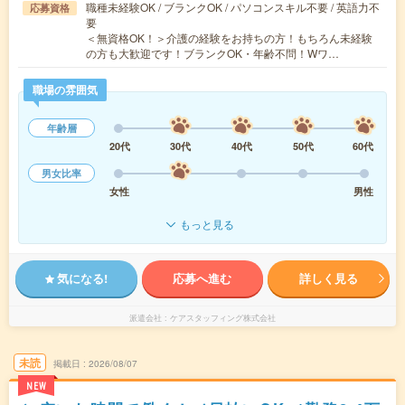
職種未経験OK / ブランクOK / パソコンスキル不要 / 英語力不
応募資格
要
＜無資格OK！＞介護の経験をお持ちの方！もちろん未経験
の方も大歓迎です！ブランクOK・年齢不問！Wワ…
職場の雰囲気
年齢層
20代
30代
40代
50代
60代
男女比率
女性
男性
もっと見る
気になる!
応募へ進む
詳しく見る
派遣会社
ケアスタッフィング株式会社
未読
掲載日
2026/08/07
NEW