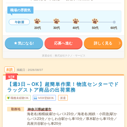
職場の雰囲気
年齢層
20代
30代
40代
50代
60代
気になる!
応募へ進む
詳しく見る
派遣会社
株式会社テクノ・サービス
未読
掲載日
2026/08/07
NEW
【週3日～OK】超簡単作業！物流センターでド
ラッグストア商品の出荷業務
職種未経験OK
WEB登録OK
派遣
神奈川県綾瀬市
勤務地
海老名(相模線)駅からバス23分／海老名(相鉄・小田急)駅か
らバス23分／かしわ台駅から車10分／厚木駅から車15分／
高座渋谷駅から車20分