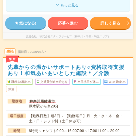
もっと見る
気になる!
応募へ進む
詳しく見る
派遣会社
株式会社スタッフサービス（神奈川・千葉・埼玉エリア）
未読
掲載日
2026/08/07
NEW
先輩からの温かいサポートあり○資格取得支援
あり！和気あいあいとした施設＊／介護
職種未経験OK
交通費別途支給あり
土日祝日が休み
WEB登録OK
派遣
神奈川県綾瀬市
勤務地
厚木駅から車20分
【勤務日数】週3日～ 【勤務曜日】月・火・水・木・金・
曜日頻度
土・日・シフト制（土日休み可）
6時間～▼シフト9:00～16:007:00～17:0011:00～20:00
時間