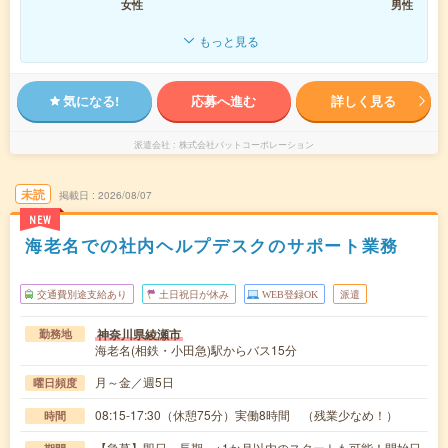
女性
男性
もっと見る
気になる!
応募へ進む
詳しく見る
派遣会社
株式会社パットコーポレーション
未読
掲載日
2026/08/07
NEW
海老名での社内ヘルプデスクのサポート業務
交通費別途支給あり
土日祝日が休み
WEB登録OK
派遣
神奈川県綾瀬市
勤務地
海老名(相鉄・小田急)駅からバス15分
月～金／週5日
曜日頻度
08:15-17:30（休憩75分）実働8時間 （残業少なめ！）
時間
【急募】即日～長期 ※1か月以内のスタートも可能！開始日