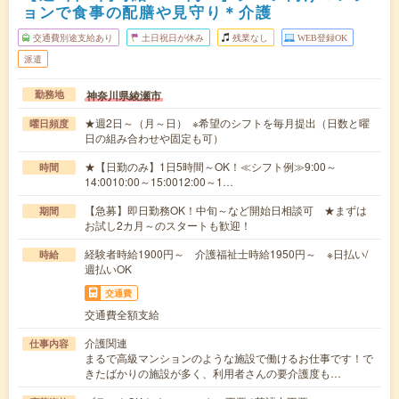
ョンで食事の配膳や見守り＊介護
交通費別途支給あり
土日祝日が休み
残業なし
WEB登録OK
派遣
神奈川県綾瀬市
勤務地
★週2日～（月～日） ※希望のシフトを毎月提出（日数と曜
曜日頻度
日の組み合わせや固定も可）
★【日勤のみ】1日5時間～OK！≪シフト例≫9:00～
時間
14:0010:00～15:0012:00～1…
【急募】即日勤務OK！中旬～など開始日相談可 ★まずは
期間
お試し2カ月～のスタートも歓迎！
経験者時給1900円～ 介護福祉士時給1950円～ ※日払い/
時給
週払いOK
交通費
交通費全額支給
介護関連
仕事内容
まるで高級マンションのような施設で働けるお仕事です！で
きたばかりの施設が多く、利用者さんの要介護度も…