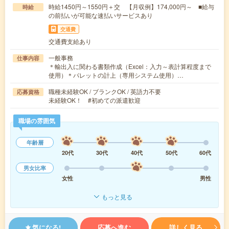
時給1450円～1550円＋交 【月収例】174,000円～ ■給与
時給
の前払いが可能な速払いサービスあり
交通費
交通費支給あり
一般事務
仕事内容
＊輸出入に関わる書類作成（Excel：入力～表計算程度まで
使用）＊パレットの計上（専用システム使用）…
職種未経験OK / ブランクOK / 英語力不要
応募資格
未経験OK！ #初めての派遣歓迎
職場の雰囲気
年齢層
20代
30代
40代
50代
60代
男女比率
女性
男性
もっと見る
気になる!
応募へ進む
詳しく見る