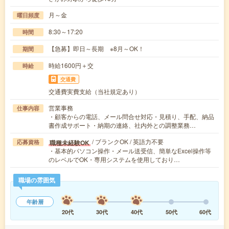
月～金
曜日頻度
8:30～17:20
時間
【急募】即日～長期 ※8月～OK！
期間
時給1600円＋交
時給
交通費
交通費実費支給（当社規定あり）
営業事務
仕事内容
・顧客からの電話、メール問合せ対応・見積り、手配、納品
書作成サポート・納期の連絡、社内外との調整業務…
/ ブランクOK / 英語力不要
職種未経験OK
応募資格
・基本的パソコン操作・メール送受信、簡単なExcel操作等
のレベルでOK・専用システムを使用しており…
職場の雰囲気
年齢層
20代
30代
40代
50代
60代