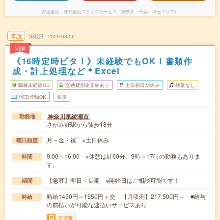
派遣会社
株式会社スタッフサービス（神奈川・千葉・埼玉エリア）
未読
掲載日
2026/08/06
NEW
《16時定時ピタ！》未経験でもOK！書類作
成・計上処理など＊Excel
職種未経験OK
交通費別途支給あり
土日祝日が休み
残業なし
WEB登録OK
派遣
神奈川県綾瀬市
勤務地
さがみ野駅から徒歩18分
月～金・祝 ※土日休み
曜日頻度
9:00～16:00 ※休憩は計60分。9時～17時の勤務もありま
時間
す。
【急募】即日～長期 ※開始日はご相談可能です！
期間
時給1450円～1550円＋交 【月収例】217,500円～ ■給与
時給
の前払いが可能な速払いサービスあり
交通費