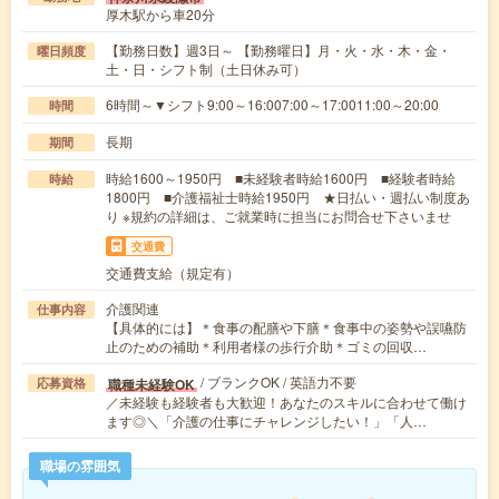
厚木駅から車20分
【勤務日数】週3日～ 【勤務曜日】月・火・水・木・金・
曜日頻度
土・日・シフト制（土日休み可）
6時間～▼シフト9:00～16:007:00～17:0011:00～20:00
時間
長期
期間
時給1600～1950円 ■未経験者時給1600円 ■経験者時給
時給
1800円 ■介護福祉士時給1950円 ★日払い・週払い制度あ
り ※規約の詳細は、ご就業時に担当にお問合せ下さいませ
交通費
交通費支給（規定有）
介護関連
仕事内容
【具体的には】＊食事の配膳や下膳＊食事中の姿勢や誤嚥防
止のための補助＊利用者様の歩行介助＊ゴミの回収…
/ ブランクOK / 英語力不要
職種未経験OK
応募資格
／未経験も経験者も大歓迎！あなたのスキルに合わせて働け
ます◎＼「介護の仕事にチャレンジしたい！」「人…
職場の雰囲気