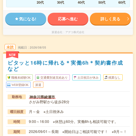
20代
30代
40代
50代
60代
気になる!
応募へ進む
詳しく見る
派遣会社
アデコ株式会社
未読
掲載日
2026/08/05
NEW
ピタッと16時に帰れる＊実働6h＊契約書作成
など
職種未経験OK
交通費別途支給あり
土日祝日が休み
残業なし
WEB登録OK
派遣
神奈川県綾瀬市
勤務地
さがみ野駅から徒歩28分
月～金 ※土日祝休み
曜日頻度
9:00～16:00 ※休憩は60分。実働8hも相談可能です。
時間
2026/09/01～長期 ※開始日はご相談可能です！ ※9月～！
期間