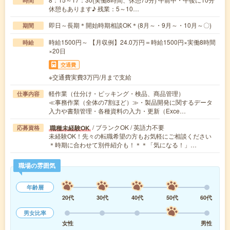
時間
休憩もあります♪ 残業：5～10…
即日～長期＊開始時期相談OK＊(8月～・9月～・10月～〇)
期間
時給1500円～ 【月収例】24.0万円＝時給1500円×実働8時間
時給
×20日
交通費
※交通費実費3万円/月まで支給
軽作業（仕分け・ピッキング・検品、商品管理）
仕事内容
≪事務作業（全体の7割ほど）≫・製品開発に関するデータ
入力や書類管理・各種資料の入力・更新（Exce…
/ ブランクOK / 英語力不要
職種未経験OK
応募資格
未経験OK！先々の転職希望の方もお気軽にご相談ください
＊時期に合わせて別件紹介も！＊＊「気になる！」…
職場の雰囲気
年齢層
20代
30代
40代
50代
60代
男女比率
女性
男性