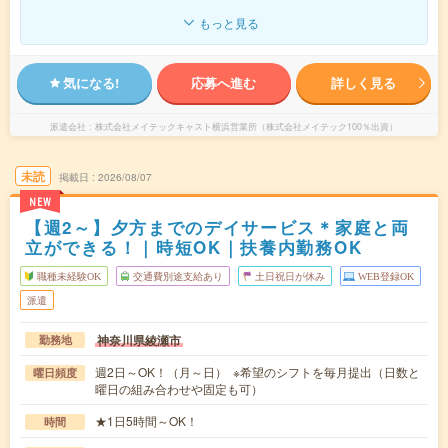
もっと見る
気になる!
応募へ進む
詳しく見る
派遣会社
株式会社メイテックキャスト横浜営業所（株式会社メイテック100％出資）
未読
掲載日
2026/08/07
NEW
【週2～】夕方までのデイサービス＊家庭と両
立ができる！｜時短OK｜扶養内勤務OK
職種未経験OK
交通費別途支給あり
土日祝日が休み
WEB登録OK
派遣
神奈川県綾瀬市
勤務地
週2日～OK！（月～日） ※希望のシフトを毎月提出（日数と
曜日頻度
曜日の組み合わせや固定も可）
★1日5時間～OK！
時間