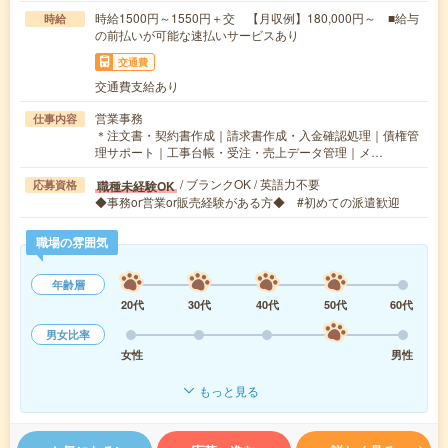
時給1500円～1550円＋交 【月収例】180,000円～ ■給与
時給
の前払いが可能な速払いサービスあり
交通費
交通費支給あり
営業事務
仕事内容
＊注文書・契約書作成｜請求書作成・入金確認処理｜債権管
理サポート｜工事台帳・受注・売上データ管理｜メ…
/ ブランクOK / 英語力不要
職種未経験OK
応募資格
◆事務or営業or販売経験がある方◆ #初めての派遣歓迎
職場の雰囲気
年齢層
20代
30代
40代
50代
60代
男女比率
女性
男性
もっと見る