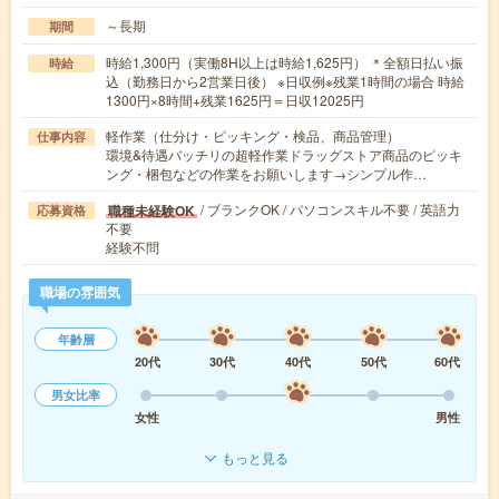
～長期
期間
時給1,300円（実働8H以上は時給1,625円） ＊全額日払い振
時給
込（勤務日から2営業日後） ※日収例※残業1時間の場合 時給
1300円×8時間+残業1625円＝日収12025円
軽作業（仕分け・ピッキング・検品、商品管理）
仕事内容
環境&待遇バッチリの超軽作業ドラッグストア商品のピッキ
ング・梱包などの作業をお願いします→シンプル作…
/ ブランクOK / パソコンスキル不要 / 英語力
職種未経験OK
応募資格
不要
経験不問
職場の雰囲気
年齢層
20代
30代
40代
50代
60代
男女比率
女性
男性
もっと見る