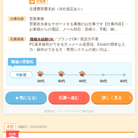
交通費
交通費実費支給（当社規定あり）
営業事務
仕事内容
営業担当者をサポートする事務のお仕事です【仕事内容】・
お客様からの電話、メール対応・見積り、手配、納…
/ ブランクOK / 英語力不要
職種未経験OK
応募資格
PC基本操作ができる方→メール送受信、Excelの簡単な入
力・操作ができる方・専用システムの使い方は…
職場の雰囲気
年齢層
20代
30代
40代
50代
60代
気になる!
応募へ進む
詳しく見る
派遣会社
マンパワーグループ株式会社
未読
掲載日
2026/08/05
NEW