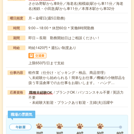
さがみ野駅から車8分／海老名(相模線)駅から車11分／海老
名(相鉄・小田急)駅から車11分／本厚木駅から車32分
月～金曜日(週5日勤務)
曜日頻度
9:00～18:00＊休憩60分＊実働8時間勤務
時間
即日～長期 勤務開始日はご相談ください！
期間
時給1420円＊週払い制度あり
時給
交通費
上限650円/日まで支給
軽作業（仕分け・ピッキング・検品、商品管理）
仕事内容
＼未経験から始められる！簡単なお仕事／機械の小物部品を
扱う常温倉庫でのお仕事をお願いします。・ハンデ…
/ ブランクOK / パソコンスキル不要 / 英語力
職種未経験OK
応募資格
不要
・未経験大歓迎・ブランクあり歓迎・主婦(夫)活躍中
職場の雰囲気
年齢層
20代
30代
40代
50代
60代