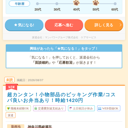
年齢層
20代
30代
40代
50代
60代
気になる!
応募へ進む
詳しく見る
派遣会社
マンパワーグループ株式会社 ケアサービス
興味があったら「★気になる！」をタップ！
「気になる！」を押しておくと、派遣会社から
「面談確約」
や
「応募歓迎」
が届きます！
未読
掲載日
2026/08/07
NEW
超カンタン！小物部品のピッキング作業/コス
パ良いお弁当あり！時給1420円
職種未経験OK
交通費別途支給あり
土日祝日が休み
WEB登録OK
派遣
神奈川県綾瀬市
勤務地