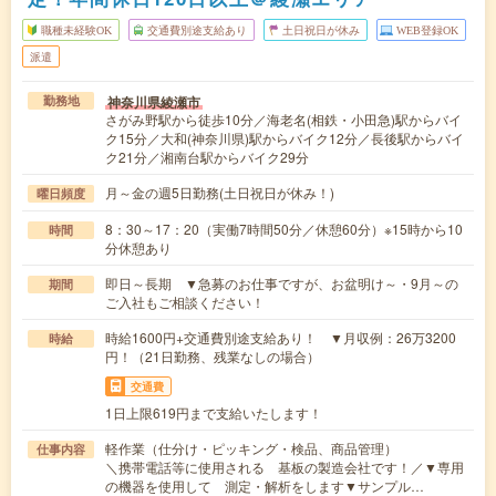
職種未経験OK
交通費別途支給あり
土日祝日が休み
WEB登録OK
派遣
神奈川県綾瀬市
勤務地
さがみ野駅から徒歩10分／海老名(相鉄・小田急)駅からバイ
ク15分／大和(神奈川県)駅からバイク12分／長後駅からバイ
ク21分／湘南台駅からバイク29分
月～金の週5日勤務(土日祝日が休み！)
曜日頻度
8：30～17：20（実働7時間50分／休憩60分）※15時から10
時間
分休憩あり
即日～長期 ▼急募のお仕事ですが、お盆明け～・9月～の
期間
ご入社もご相談ください！
時給1600円+交通費別途支給あり！ ▼月収例：26万3200
時給
円！（21日勤務、残業なしの場合）
交通費
1日上限619円まで支給いたします！
軽作業（仕分け・ピッキング・検品、商品管理）
仕事内容
＼携帯電話等に使用される 基板の製造会社です！／▼専用
の機器を使用して 測定・解析をします▼サンプル…