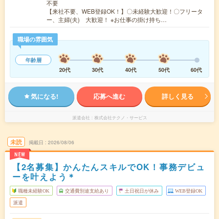
不要
【来社不要、WEB登録OK！】〇未経験大歓迎！〇フリータ
ー、主婦(夫) 大歓迎！ ※お仕事の掛け持ち…
職場の雰囲気
年齢層
20代
30代
40代
50代
60代
気になる!
応募へ進む
詳しく見る
派遣会社
株式会社テクノ・サービス
未読
掲載日
2026/08/06
NEW
【2名募集】かんたんスキルでOK！事務デビュ
ーを叶えよう＊
職種未経験OK
交通費別途支給あり
土日祝日が休み
WEB登録OK
派遣