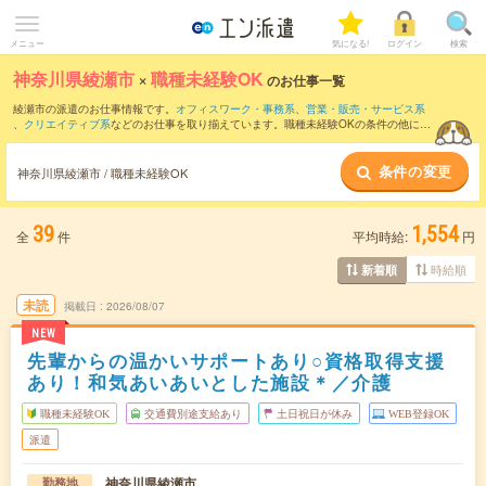
メニュー
気になる!
ログイン
検索
神奈川県綾瀬市
×
職種未経験OK
のお仕事一覧
綾瀬市の派遣のお仕事情報です。
オフィスワーク・事務系
、
営業・販売・サービス系
、
クリエイティブ系
などのお仕事を取り揃えています。職種未経験OKの条件の他に、
交通費別途支給あり
、
友だちと一緒の応募OK
、
残業なし
などのこだわり条件も取り揃
えています。
条件の変更
神奈川県綾瀬市 / 職種未経験OK
39
1,554
全
件
平均時給:
円
時給順
新着順
未読
掲載日
2026/08/07
NEW
先輩からの温かいサポートあり○資格取得支援
あり！和気あいあいとした施設＊／介護
職種未経験OK
交通費別途支給あり
土日祝日が休み
WEB登録OK
派遣
神奈川県綾瀬市
勤務地