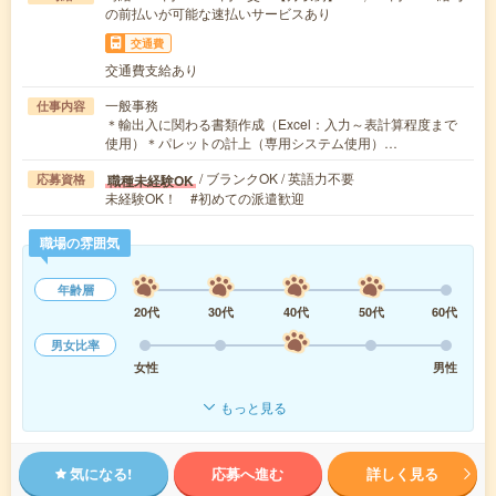
の前払いが可能な速払いサービスあり
交通費
交通費支給あり
一般事務
仕事内容
＊輸出入に関わる書類作成（Excel：入力～表計算程度まで
使用）＊パレットの計上（専用システム使用）…
/ ブランクOK / 英語力不要
職種未経験OK
応募資格
未経験OK！ #初めての派遣歓迎
職場の雰囲気
年齢層
20代
30代
40代
50代
60代
男女比率
女性
男性
もっと見る
気になる!
応募へ進む
詳しく見る