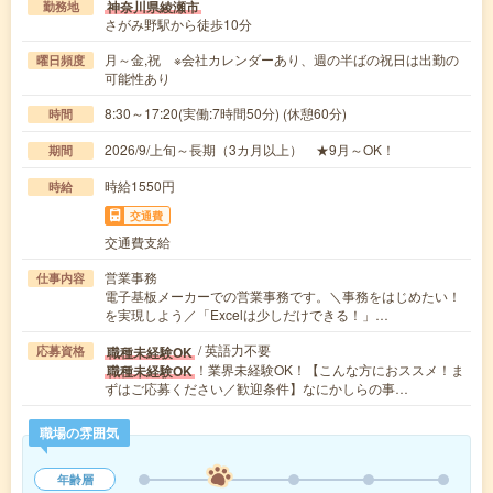
神奈川県綾瀬市
勤務地
さがみ野駅から徒歩10分
月～金,祝 ※会社カレンダーあり、週の半ばの祝日は出勤の
曜日頻度
可能性あり
8:30～17:20(実働:7時間50分) (休憩60分)
時間
2026/9/上旬～長期（3カ月以上） ★9月～OK！
期間
時給1550円
時給
交通費
交通費支給
営業事務
仕事内容
電子基板メーカーでの営業事務です。＼事務をはじめたい！
を実現しよう／「Excelは少しだけできる！」…
/ 英語力不要
職種未経験OK
応募資格
！業界未経験OK！【こんな方におススメ！ま
職種未経験OK
ずはご応募ください／歓迎条件】なにかしらの事…
職場の雰囲気
年齢層