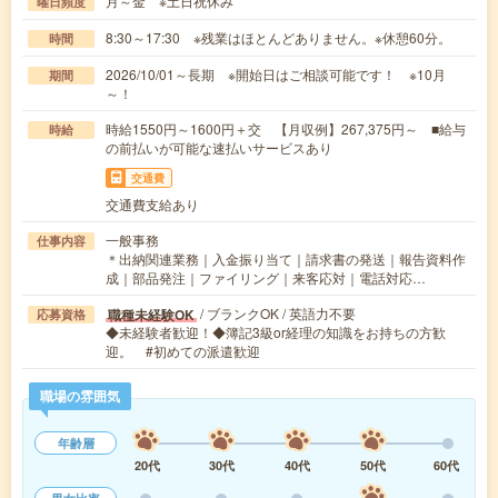
月～金 ※土日祝休み
曜日頻度
8:30～17:30 ※残業はほとんどありません。※休憩60分。
時間
2026/10/01～長期 ※開始日はご相談可能です！ ※10月
期間
～！
時給1550円～1600円＋交 【月収例】267,375円～ ■給与
時給
の前払いが可能な速払いサービスあり
交通費
交通費支給あり
一般事務
仕事内容
＊出納関連業務｜入金振り当て｜請求書の発送｜報告資料作
成｜部品発注｜ファイリング｜来客応対｜電話対応…
/ ブランクOK / 英語力不要
職種未経験OK
応募資格
◆未経験者歓迎！◆簿記3級or経理の知識をお持ちの方歓
迎。 #初めての派遣歓迎
職場の雰囲気
年齢層
20代
30代
40代
50代
60代