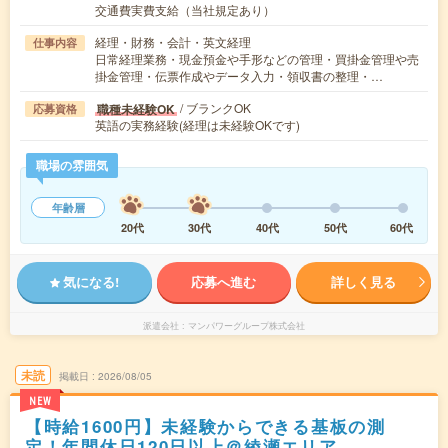
交通費実費支給（当社規定あり）
経理・財務・会計・英文経理
仕事内容
日常経理業務・現金預金や手形などの管理・買掛金管理や売
掛金管理・伝票作成やデータ入力・領収書の整理・…
/ ブランクOK
職種未経験OK
応募資格
英語の実務経験(経理は未経験OKです)
職場の雰囲気
年齢層
20代
30代
40代
50代
60代
気になる!
応募へ進む
詳しく見る
派遣会社
マンパワーグループ株式会社
未読
掲載日
2026/08/05
NEW
【時給1600円】未経験からできる基板の測
定！年間休日120日以上＠綾瀬エリア