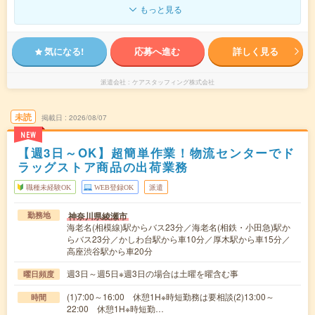
もっと見る
気になる!
応募へ進む
詳しく見る
派遣会社
ケアスタッフィング株式会社
未読
掲載日
2026/08/07
NEW
【週3日～OK】超簡単作業！物流センターでド
ラッグストア商品の出荷業務
職種未経験OK
WEB登録OK
派遣
神奈川県綾瀬市
勤務地
海老名(相模線)駅からバス23分／海老名(相鉄・小田急)駅か
らバス23分／かしわ台駅から車10分／厚木駅から車15分／
高座渋谷駅から車20分
週3日～週5日※週3日の場合は土曜を曜含む事
曜日頻度
(1)7:00～16:00 休憩1H※時短勤務は要相談(2)13:00～
時間
22:00 休憩1H※時短勤…