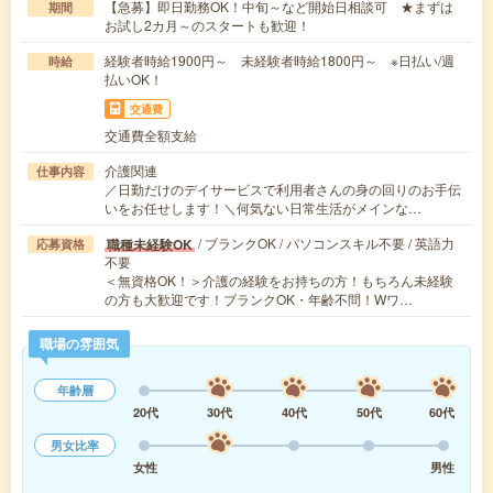
【急募】即日勤務OK！中旬～など開始日相談可 ★まずは
期間
お試し2カ月～のスタートも歓迎！
経験者時給1900円～ 未経験者時給1800円～ ※日払い/週
時給
払いOK！
交通費
交通費全額支給
介護関連
仕事内容
／日勤だけのデイサービスで利用者さんの身の回りのお手伝
いをお任せします！＼何気ない日常生活がメインな…
/ ブランクOK / パソコンスキル不要 / 英語力
職種未経験OK
応募資格
不要
＜無資格OK！＞介護の経験をお持ちの方！もちろん未経験
の方も大歓迎です！ブランクOK・年齢不問！Wワ…
職場の雰囲気
年齢層
20代
30代
40代
50代
60代
男女比率
女性
男性