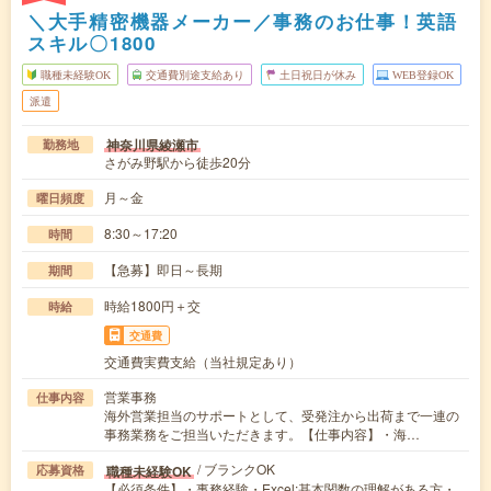
＼大手精密機器メーカー／事務のお仕事！英語
スキル〇1800
職種未経験OK
交通費別途支給あり
土日祝日が休み
WEB登録OK
派遣
神奈川県綾瀬市
勤務地
さがみ野駅から徒歩20分
月～金
曜日頻度
8:30～17:20
時間
【急募】即日～長期
期間
時給1800円＋交
時給
交通費
交通費実費支給（当社規定あり）
営業事務
仕事内容
海外営業担当のサポートとして、受発注から出荷まで一連の
事務業務をご担当いただきます。【仕事内容】・海…
/ ブランクOK
職種未経験OK
応募資格
【必須条件】・事務経験・Excel:基本関数の理解がある方・