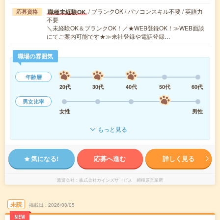
/ ブランクOK / パソコンスキル不要 / 英語力
職種未経験OK
応募資格
不要
＼未経験OK＆ブランクOK！／★WEB登録OK！≫WEB面談
にてご案内可能です★≫来社登録や電話登録…
職場の雰囲気
年齢層
20代
30代
40代
50代
60代
男女比率
女性
男性
もっと見る
気になる!
応募へ進む
詳しく見る
派遣会社
株式会社カインズサービス 相模原営業所
未読
掲載日
2026/08/05
NEW