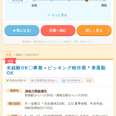
男女比率
女性
男性
もっと見る
気になる!
応募へ進む
詳しく見る
派遣会社
株式会社スタッフサービス（神奈川・千葉・埼玉エリア）
未読
掲載日
2026/08/07
NEW
未経験OK〇事務＋ピッキング軽作業＊車通勤
OK
職種未経験OK
交通費別途支給あり
WEB登録OK
派遣
神奈川県綾瀬市
勤務地
長後駅からバス20分／湘南台駅からバス20分
月～金曜日 ＊完全週休2日制、土日 夏季休暇、年末年始、
曜日頻度
GW(年間休日113日)
8：15～17：30(実働8時間、休憩75分) 午前中・午後に10分