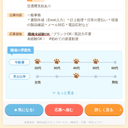
交通費支給あり
一般事務
仕事内容
＊書類作成（Excel入力）＊計上処理＊日常の受払い＊現場
の製品確認＊メール対応＊電話応対など
/ ブランクOK / 英語力不要
職種未経験OK
応募資格
未経験OK！ #初めての派遣歓迎
職場の雰囲気
年齢層
20代
30代
40代
50代
60代
男女比率
女性
男性
もっと見る
気になる!
応募へ進む
詳しく見る
派遣会社
株式会社スタッフサービス（神奈川・千葉・埼玉エリア）