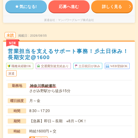
気になる!
応募へ進む
詳しく見る
派遣会社
マンパワーグループ株式会社
未読
掲載日
2026/08/05
NEW
営業担当を支えるサポート事務！彡土日休み！
長期安定@1600
職種未経験OK
交通費別途支給あり
土日祝日が休み
WEB登録OK
派遣
神奈川県綾瀬市
勤務地
さがみ野駅から徒歩15分
月～金
曜日頻度
8:30～17:20
時間
【急募】即日～長期 ※8月～OK！
期間
時給1600円＋交
時給