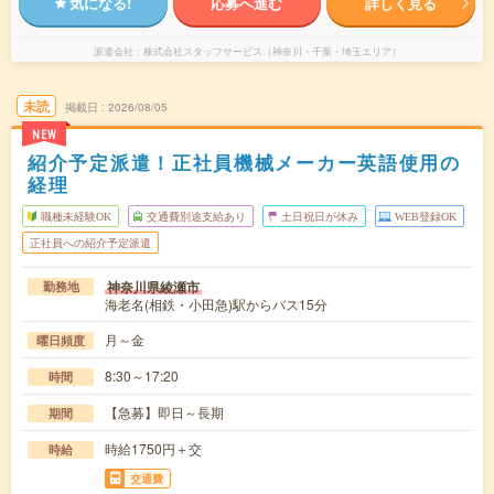
気になる!
応募へ進む
詳しく見る
派遣会社
株式会社スタッフサービス（神奈川・千葉・埼玉エリア）
未読
掲載日
2026/08/05
NEW
紹介予定派遣！正社員機械メーカー英語使用の
経理
職種未経験OK
交通費別途支給あり
土日祝日が休み
WEB登録OK
正社員への紹介予定派遣
神奈川県綾瀬市
勤務地
海老名(相鉄・小田急)駅からバス15分
月～金
曜日頻度
8:30～17:20
時間
【急募】即日～長期
期間
時給1750円＋交
時給
交通費