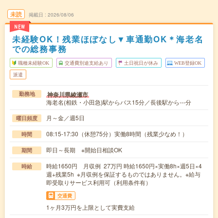
未読
掲載日
2026/08/06
NEW
未経験OK！残業ほぼなし▼車通勤OK＊海老名
での総務事務
職種未経験OK
交通費別途支給あり
土日祝日が休み
WEB登録OK
派遣
神奈川県綾瀬市
勤務地
海老名(相鉄・小田急)駅からバス15分／長後駅から---分
月～金／週5日
曜日頻度
08:15-17:30（休憩75分）実働8時間（残業少なめ！）
時間
即日～長期 ※開始日相談OK
期間
時給1650円 月収例 27万円 時給1650円×実働8h×週5日×4
時給
週+残業5h ※月収例を保証するものではありません。※給与
即受取りサービス利用可（利用条件有）
交通費
1ヶ月3万円を上限として実費支給