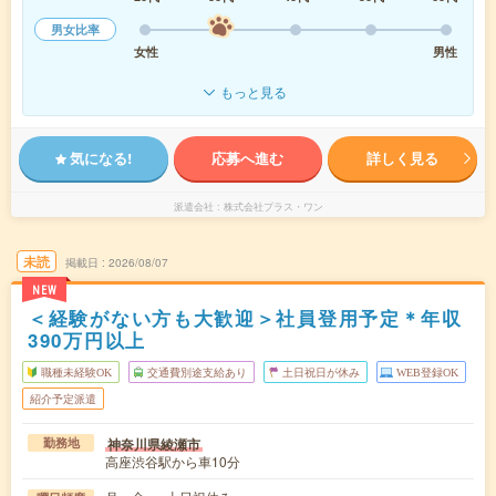
男女比率
女性
男性
もっと見る
気になる!
応募へ進む
詳しく見る
派遣会社
株式会社プラス・ワン
未読
掲載日
2026/08/07
NEW
＜経験がない方も大歓迎＞社員登用予定＊年収
390万円以上
職種未経験OK
交通費別途支給あり
土日祝日が休み
WEB登録OK
紹介予定派遣
神奈川県綾瀬市
勤務地
高座渋谷駅から車10分