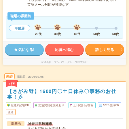
英語メール対応が可能な方
職場の雰囲気
年齢層
20代
30代
40代
50代
60代
気になる!
応募へ進む
詳しく見る
派遣会社
マンパワーグループ株式会社
未読
掲載日
2026/08/05
NEW
【さがみ野】1600円〇土日休み〇事務のお仕
事！彡
職種未経験OK
交通費別途支給あり
土日祝日が休み
WEB登録OK
派遣
神奈川県綾瀬市
勤務地
さがみ野駅から徒歩15分