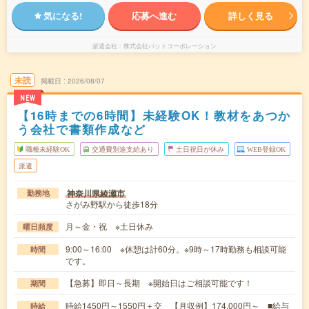
気になる!
応募へ進む
詳しく見る
派遣会社
株式会社パットコーポレーション
未読
掲載日
2026/08/07
NEW
【16時までの6時間】未経験OK！教材をあつか
う会社で書類作成など
職種未経験OK
交通費別途支給あり
土日祝日が休み
WEB登録OK
派遣
神奈川県綾瀬市
勤務地
さがみ野駅から徒歩18分
月～金・祝 ※土日休み
曜日頻度
9:00～16:00 ※休憩は計60分。※9時～17時勤務も相談可能
時間
です。
【急募】即日～長期 ※開始日はご相談可能です！
期間
時給1450円～1550円＋交 【月収例】174,000円～ ■給与
時給