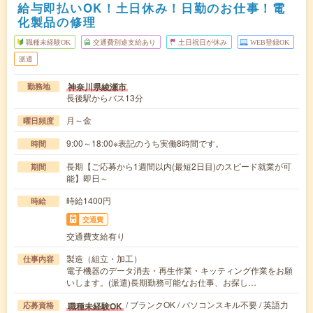
給与即払いOK！土日休み！日勤のお仕事！電
化製品の修理
職種未経験OK
交通費別途支給あり
土日祝日が休み
WEB登録OK
派遣
神奈川県綾瀬市
勤務地
長後駅からバス13分
月～金
曜日頻度
9:00～18:00※表記のうち実働8時間です。
時間
長期【ご応募から1週間以内(最短2日目)のスピード就業が可
期間
能】即日～
時給1400円
時給
交通費
交通費支給有り
製造（組立・加工）
仕事内容
電子機器のデータ消去・再生作業・キッティング作業をお願
いします。(派遣)長期勤務可能なお仕事、お探し…
/ ブランクOK / パソコンスキル不要 / 英語力
職種未経験OK
応募資格