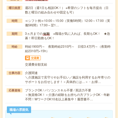
週2日（週1日も相談OK！） ※希望のシフトを毎月提出（日
曜日頻度
数と曜日の組み合わせや固定も可）
≪シフト例≫10:00～15:00（実働5時間）12:00～17:00（実
時間
働5時間）17:00～翌1…
3ヵ月までの
※職場が気に入れば、長期もOK！ ★急
短期
期間
募！即日勤務もOK！
時給1900円～ 夜勤時給2310円～ 日収3.4万円～（夜勤時
時給
給2310円×15h）
交通費
交通費全額支給
介護関連
仕事内容
＼介護施設で見守りやお手伝い／施設を利用するお年寄りの
サポートをお任せします！＜具体的には…＞・お掃…
ブランクOK / パソコンスキル不要 / 英語力不要
応募資格
＜無資格OK！＞介護の経験をお持ちの方ブランクOK・年齢
不問！WワークOK10名以上募集中！履歴書不…
職場の雰囲気