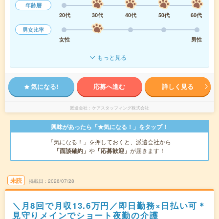
年齢層
20代
30代
40代
50代
60代
男女比率
女性
男性
もっと見る
気になる!
応募へ進む
詳しく見る
派遣会社
ケアスタッフィング株式会社
興味があったら「★気になる！」をタップ！
「気になる！」を押しておくと、派遣会社から
「面談確約」
や
「応募歓迎」
が届きます！
未読
掲載日
2026/07/28
＼月8回で月収13.6万円／即日勤務×日払い可＊
見守りメインでショート夜勤の介護