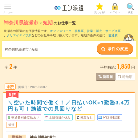
メニュー
気になる!
ログイン
検索
神奈川県綾瀬市
×
短期
のお仕事一覧
綾瀬市の派遣のお仕事情報です。
オフィスワーク・事務系
、
営業・販売・サービス系
、
クリエイティブ系
などのお仕事を取り揃えています。短期の条件の他に、
交通費別
途支給あり
、
職種未経験OK
、
友だちと一緒の応募OK
などでもお探し頂けます。
条件の変更
神奈川県綾瀬市 / 短期
2
1,850
全
件
平均時給:
円
時給順
新着順
未読
掲載日
2026/08/07
NEW
＼空いた時間で働く！／日払いOK×1勤務3.4万
円も可！施設での見回りなど
交通費別途支給あり
土日祝日が休み
残業なし
WEB登録OK
派遣
神奈川県綾瀬市
勤務地