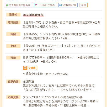
交通費別途支給あり
土日祝日が休み
WEB登録OK
派遣
神奈川県綾瀬市
勤務地
【週2日～OK】シフト自由・自己申告制 ■曜日固定OK ■ご希
曜日頻度
望の曜日をご相談ください。
【夜勤のみ】▽シフト例22:00～翌07:00(休憩60分)★日勤希
時間
望の方は別途ご相談ください！※週…
【最短2日でお仕事スタート！】お試しで1ヶ月～！自分に合
期間
えばそのまま長期もOK！
日収1万7100円～（日勤時給1800円～） ■資格や経験によ
時給
って時給UP ■日払いOK！
交通費
交通費全額支給（ガソリン代もOK）
介護関連
仕事内容
施設を利用されている方々は就寝中ですので各お部屋で、
「なにか異常がないか？」「ちゃんと眠れているか？…
ブランクOK / パソコンスキル不要 / 英語力不要
応募資格
・資格か経験どちらかをお持ちの方・ブランクOK・年齢不
問・履歴書不要・来社不要・10名以上採用≪待遇…