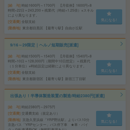
給 与
時給1600円～1700円 【月収例】1600円×8
時間×22日＝243,200＋残業代（時給×1.25倍）※スキル
により異なります。
気になる!
交通費
全額支給
勤務地
東京都目黒区 【最寄り駅】自由が丘駅
9/16～29限定｜ヘルノ短期販売[派遣]
給 与
時給1500円～1540円 【月収例】1540円×8
時間×10日＝128,000円（期間中10日想定）＋残業代
（１分単位）※時給設定は経験により異なります。
気になる!
交通費
全額支給
勤務地
東京都新宿区 【最寄り駅】新宿三丁目駅
出張あり！半導体製造装置の製造/時給2380円[派遣]
給 与
時給2380円～2975円
交通費
交通費支給（規定あり）
勤務地
京急久里浜線「YRP野比駅」よりバス10分
気になる!
京急バス「YRPセンター」バス停下車 ★車・バイ
ク・自転車通勤OK（無料駐車場あり）