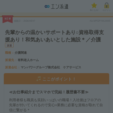
気になる!
ログイン
NEW
掲載日
2026/08/07
No.MPGP164J0005
先輩からの温かいサポートあり○資格取得支
援あり！和気あいあいとした施設＊／介護
派遣
職種
介護関連
派遣先
有料老人ホーム
派遣会社
マンパワーグループ株式会社 ケアサービス
ここがポイント！
≪お仕事紹介までスマホで完結！履歴書不要≫
利用者様も職員も笑顔いっぱいの職場！入社後はフロアの
先輩が付いてくれるので安心○業務に必要な資格が取れて自
信に繋がる＊