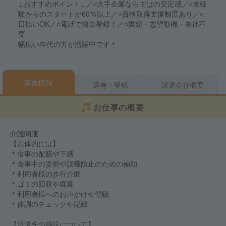
↓おすすめポイント↓／○大手企業ならではの安定感／○未経
験からのスタートが60％以上／○資格取得支援制度あり／○
日払いOK／○電話で簡単登録！／○書類・志望動機・来社不
要
幅広い年代の方が活躍中です＊
募集情報
選考・登録
派遣会社概要
お仕事の概要
介護関連
【具体的には】
＊食事の配膳や下膳
＊食事中の姿勢や誤嚥防止のための補助
＊利用者様の歩行介助
＊ゴミの回収や廃棄
＊利用者様へのお声がけや傾聴
＊体調のチェックや記録
【派遣先の施設について】