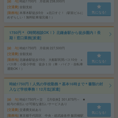
給 与
時給1700円 月収例 238,000円
交通費
全額支給
気になる!
勤務地
本厚木駅徒歩5分 ※北口すぐ！（駅前ビルに
めずらしい！無料駐車場完備！）
1750円＊《時間相談OK！》北鎌倉駅から徒歩圏内！長
期！窓口業務[派遣]
給 与
時給1750円 月収例 227,500円
交通費
全額支給
勤務地
北鎌倉駅徒歩15分、大船駅民間バス10分 ※
気になる!
バス停：小坂小学校 徒歩１分（車・バイク・自転車
通勤OK！）
時給1750円！人気の学校勤務＊基本16時まで＊書類の封
入など学校事務！12月迄[派遣]
給 与
時給1750円＋交 【月収例】301,875円～ ■
給与の前払いが可能な速払いサービスあり
交通費
交通費支給あり
気になる!
勤務地
東京都千代田区 中央・総武線各停 飯田橋駅