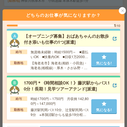
勤務地
神奈川県厚木市 小田急線 本厚木駅徒歩1分
どちらのお仕事が気になりますか？
2名募集！正社員前提＊年収450万円以上＊週2日程度在宅
勤務OK[正社員への紹介予定派遣]
1
/10
給 与
時給2100円＋交 【月収例】385,875円～ ■
【オープニング募集】おばあちゃんのお散歩
給与の前払いが可能な速払いサービスあり
付き添いも仕事の1つ[派遣]
交通費
交通費支給あり
気になる!
勤務地
神奈川県横浜市中区 みなとみらい線 馬車道
無資格未経験：時給1500円～ ■週払
給与
駅徒歩5分、京浜東北線 関内駅徒歩10分
いOK ■扶養内OK ■日収1万2000円
以上
【海老名市】海老名(相鉄・小田急)・
気になる!
勤務地
海老名(相模線)・厚木・さがみ野・か
淵野辺＊高時給＊17時半まで＊未経験チャレンジOKのお
しわ台など勤務地多数！
仕事[派遣]
1700円＊《時間相談OK！》藤沢駅からバス1
0分！長期！見学ツアーアテンド[派遣]
給 与
時給1700円＋交 【月収例】300,333円～ ■
給与の前払いが可能な速払いサービスあり
時給1700円～1750円 月収例 142,80
給与
交通費
交通費支給あり
気になる!
0円～147,000円
勤務地
神奈川県相模原市中央区 横浜線 淵野辺駅徒
藤沢駅民間バス10分、辻堂駅民間バス
気になる!
勤務地
歩12分
9分 ※本鵠沼駅からも徒歩19分程
度！ 自転車通勤可能！