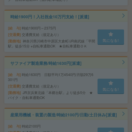
時給1900円！入社祝金10万円支給！[派遣]
給 与
時給1900円～2375円
交通費
交通費支給（規定あり）
気になる!
勤務地
神奈川県川崎市中原区大倉町/JR南武線「平間
駅」徒歩15分 ※自転車通勤OK ★自転車通勤ＯＫ
サファイア製造業務/時給1630円[派遣]
給 与
時給1630円 日額平均1万4540円/月額29万6
301円
交通費
交通費支給（規定あり）
気になる!
勤務地
JR京浜東北線「本郷台駅」より徒歩5分 ★
バイク・自転車通勤OK
産業用機械・装置の製造/時給2100円/日勤/土日休み[派遣]
給 与
時給2100円