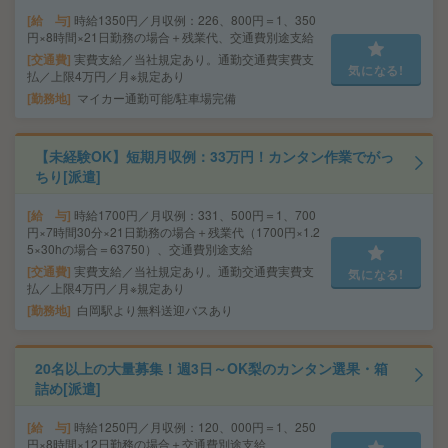
給 与
時給1350円／月収例：226、800円＝1、350
円×8時間×21日勤務の場合＋残業代、交通費別途支給
交通費
実費支給／当社規定あり。通勤交通費実費支
気になる!
払／上限4万円／月※規定あり
勤務地
マイカー通勤可能/駐車場完備
【未経験OK】短期月収例：33万円！カンタン作業でがっ
ちり[派遣]
給 与
時給1700円／月収例：331、500円＝1、700
円×7時間30分×21日勤務の場合＋残業代（1700円×1.2
5×30hの場合＝63750）、交通費別途支給
交通費
実費支給／当社規定あり。通勤交通費実費支
気になる!
払／上限4万円／月※規定あり
勤務地
白岡駅より無料送迎バスあり
20名以上の大量募集！週3日～OK梨のカンタン選果・箱
詰め[派遣]
給 与
時給1250円／月収例：120、000円＝1、250
円×8時間×12日勤務の場合＋交通費別途支給