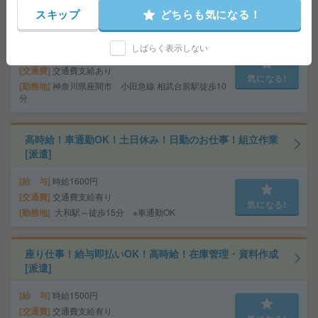
時給1900円！歴史ある大手企業＊CAD操作のお仕事＊最
スキップ
どちらも気になる！
寄り駅から徒歩圏内[派遣]
給 与
時給1900円～2050円＋交 【月収例】450,4
しばらく表示しない
58円～ ■給与の前払いが可能な速払いサービスあり
交通費
交通費支給あり
気になる!
勤務地
神奈川県座間市 小田急線 相武台前駅徒歩10
分
高時給！車通勤OK！土日休み！日勤のお仕事！組立作業
[派遣]
給 与
時給1600円
交通費
交通費支給有り
気になる!
勤務地
大和駅～徒歩15分 ※車通勤OK
座り仕事！給与即払いOK！高時給！在庫管理・資料作成
[派遣]
給 与
時給1500円
交通費
交通費支給有り