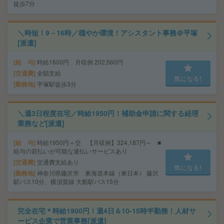
徒歩7分
＼時短！9－16時／穏やか環境！アシスタント事務＠平塚
[派遣]
給 与
時給1600円 月収例 202,560円
交通費
全額支給
気になる!
勤務地
平塚駅徒歩3分
＼週3日程度在宅／時給1950円！補助金申請に関する経理
業務など[派遣]
給 与
時給1950円＋交 【月収例】324,187円～ ■
給与の前払いが可能な速払いサービスあり
交通費
交通費支給あり
気になる!
勤務地
神奈川県藤沢市 東海道本線（東日本） 藤沢
駅バス10分、横須賀線 大船駅バス15分
完全在宅＊時給1900円！週4日＆10-15時半勤務！人材サ
ービス企業で営業事務[派遣]