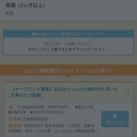
長期（3ヶ月以上）
長期
興味があったら「★気になる！」をタップ！
「気になる！」を押しておくと、
保存した求人を
後でまとめてチェック
できます！
あなたの閲覧履歴からのオススメのお仕事です
【オープニング募集】おばあちゃんのお散歩付き添いも
仕事の1つ[派遣]
給 与
無資格未経験：時給1500円～ ■週払いOK
■扶養内OK ■日収1万2000円以上
交通費
交通費全額支給
気になる!
勤務地
【海老名市】海老名(相鉄・小田急)・海老名
(相模線)・厚木・さがみ野・かしわ台など勤務地多数！