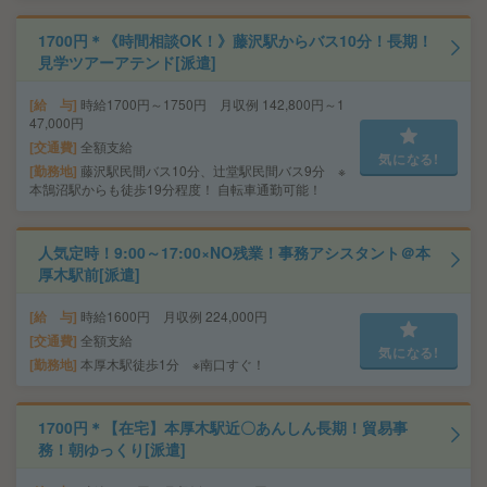
1700円＊《時間相談OK！》藤沢駅からバス10分！長期！
見学ツアーアテンド[派遣]
給 与
時給1700円～1750円 月収例 142,800円～1
47,000円
交通費
全額支給
気になる!
勤務地
藤沢駅民間バス10分、辻堂駅民間バス9分 ※
本鵠沼駅からも徒歩19分程度！ 自転車通勤可能！
人気定時！9:00～17:00×NO残業！事務アシスタント＠本
厚木駅前[派遣]
給 与
時給1600円 月収例 224,000円
交通費
全額支給
気になる!
勤務地
本厚木駅徒歩1分 ※南口すぐ！
1700円＊【在宅】本厚木駅近〇あんしん長期！貿易事
務！朝ゆっくり[派遣]