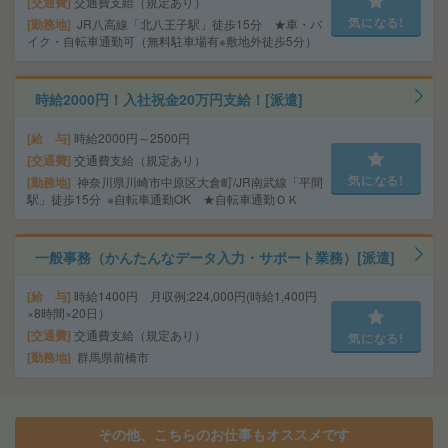
交通費
交通費支給（規定あり）
気になる!
勤務地
JR八高線「北八王子駅」徒歩15分 ★車・バ
イク・自転車通勤可（無料駐車場有※敷地外徒歩5分）
時給2000円！入社祝金20万円支給！[派遣]
給 与
時給2000円～2500円
交通費
交通費支給（規定あり）
気になる!
勤務地
神奈川県川崎市中原区大倉町/JR南武線「平間
駅」徒歩15分 ※自転車通勤OK ★自転車通勤ＯＫ
一般事務（かんたんなデータ入力・サポート業務）[派遣]
給 与
時給1400円 月収例:224,000円(時給1,400円
×8時間×20日）
交通費
交通費支給（規定あり）
気になる!
勤務地
群馬県前橋市
その他、こちらのお仕事もオススメです