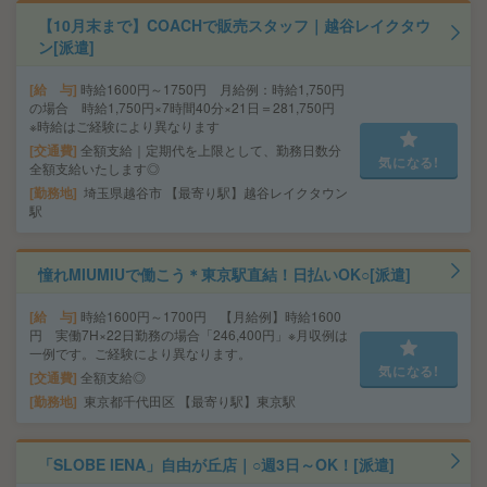
【10月末まで】COACHで販売スタッフ｜越谷レイクタウ
ン[派遣]
給 与
時給1600円～1750円 月給例：時給1,750円
の場合 時給1,750円×7時間40分×21日＝281,750円
※時給はご経験により異なります
交通費
全額支給｜定期代を上限として、勤務日数分
気になる!
全額支給いたします◎
勤務地
埼玉県越谷市 【最寄り駅】越谷レイクタウン
駅
憧れMIUMIUで働こう＊東京駅直結！日払いOK○[派遣]
給 与
時給1600円～1700円 【月給例】時給1600
円 実働7H×22日勤務の場合「246,400円」※月収例は
一例です。ご経験により異なります。
気になる!
交通費
全額支給◎
勤務地
東京都千代田区 【最寄り駅】東京駅
「SLOBE IENA」自由が丘店｜○週3日～OK！[派遣]