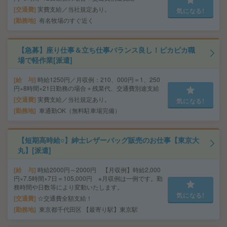
交通費
実費支給／当社規定あり。
気になる!
勤務地
有名牧場のすぐ近く
【急募】座り仕事＆立ち仕事バランス良し！ピカピカ職
場で軽作業[派遣]
給 与
時給1250円／月収例：210、000円＝1、250
円×8時間×21日勤務の場合＋残業代、交通費別途支給
交通費
実費支給／当社規定あり。
気になる!
勤務地
車通勤OK（無料駐車場完備）
【短期高時給○】紳士レザーバッグ販売のお仕事【東京大
丸】[派遣]
給 与
時給2000円～2000円 【月収例】時給2,000
円×7.5時間×7日＝105,000円 ※月収例は一例です。勤
務時間や日数等により変動いたします。
気になる!
交通費
☆交通費全額支給！
勤務地
東京都千代田区 【最寄り駅】東京駅