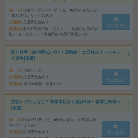
給 与
時給1900円～2100円＋交 ■給与の前払いが
可能な速払いサービスあり
交通費
交通費支給あり
気になる!
勤務地
東京都千代田区 東京メトロ有楽町線 麹町駅
徒歩1分、東京メトロ半蔵門線 半蔵門駅徒歩5分
座り仕事！給与即払いOK！高時給！土日休み！マスキン
グ業務[派遣]
給 与
時給1530円
交通費
交通費支給有り
気になる!
勤務地
藤沢本町駅～徒歩14分
接客レジ打ちなど＊本厚木駅から徒歩1分＊基本定時帰り
[派遣]
給 与
時給1650円＋交 ■給与の前払いが可能な速
払いサービスあり
交通費
交通費支給あり
気になる!