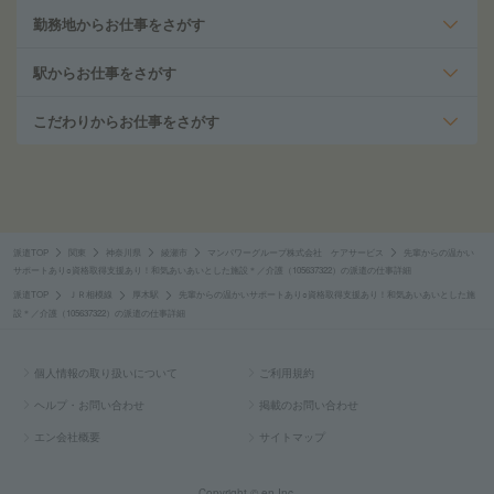
勤務地からお仕事をさがす
駅からお仕事をさがす
こだわりからお仕事をさがす
派遣TOP
関東
神奈川県
綾瀬市
マンパワーグループ株式会社 ケアサービス
先輩からの温かい
サポートあり○資格取得支援あり！和気あいあいとした施設＊／介護（105637322）の派遣の仕事詳細
派遣TOP
ＪＲ相模線
厚木駅
先輩からの温かいサポートあり○資格取得支援あり！和気あいあいとした施
設＊／介護（105637322）の派遣の仕事詳細
個人情報の取り扱いについて
ご利用規約
ヘルプ・お問い合わせ
掲載のお問い合わせ
エン会社概要
サイトマップ
Copyright © en Inc.