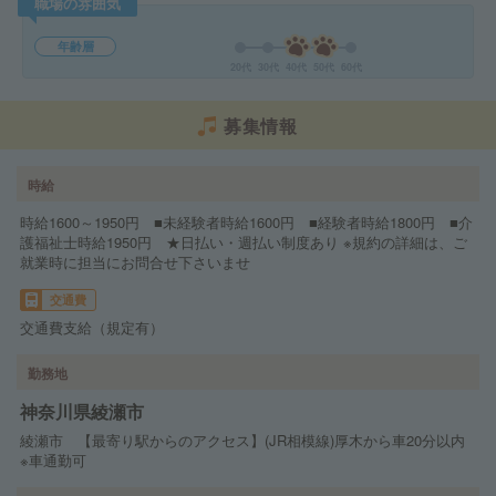
職場の雰囲気
年齢層
20代
30代
40代
50代
60代
募集情報
時給
時給1600～1950円 ■未経験者時給1600円 ■経験者時給1800円 ■介
護福祉士時給1950円 ★日払い・週払い制度あり ※規約の詳細は、ご
就業時に担当にお問合せ下さいませ
交通費
交通費支給（規定有）
勤務地
神奈川県綾瀬市
綾瀬市 【最寄り駅からのアクセス】(JR相模線)厚木から車20分以内
※車通勤可