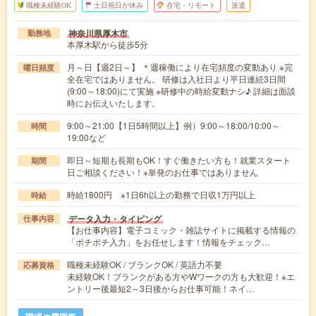
職種未経験OK
土日祝日が休み
在宅・リモート
派遣
神奈川県厚木市
勤務地
本厚木駅から徒歩5分
月～日【週2日～】 ＊週稼働により在宅頻度の変動あり ※完
曜日頻度
全在宅ではありません。 研修は入社日より平日連続3日間
(9:00～18:00)にて実施 ※研修中の時給変動ナシ♪ 詳細は面談
時にお伝えいたします。
9:00～21:00【1日5時間以上】例）9:00～18:00/10:00～
時間
19:00など
即日～短期も長期もOK！すぐ働きたい方も！就業スタート
期間
日ご相談ください！※単発のお仕事ではありません
時給1800円 ※1日6h以上の勤務で日収1万円以上
時給
データ入力・タイピング
仕事内容
【お仕事内容】電子コミック・雑誌サイトに掲載する情報の
「ポチポチ入力」をお任せします！情報をチェック…
職種未経験OK / ブランクOK / 英語力不要
応募資格
未経験OK！ブランクがある方やWワークの方も大歓迎！※エ
ントリー後最短2～3日後からお仕事可能！ネイ…