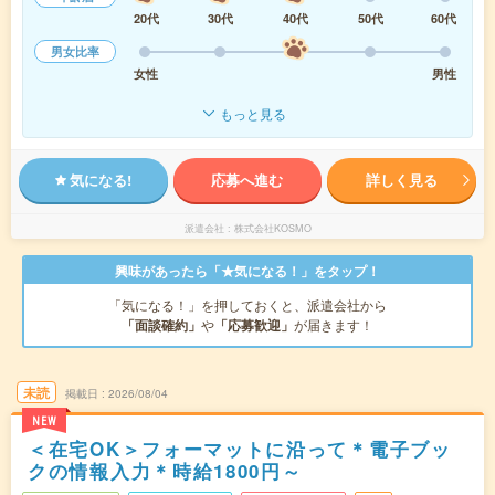
20代
30代
40代
50代
60代
男女比率
女性
男性
もっと見る
気になる!
応募へ進む
詳しく見る
派遣会社
株式会社KOSMO
興味があったら「★気になる！」をタップ！
「気になる！」を押しておくと、派遣会社から
「面談確約」
や
「応募歓迎」
が届きます！
未読
掲載日
2026/08/04
NEW
＜在宅OK＞フォーマットに沿って＊電子ブッ
クの情報入力＊時給1800円～