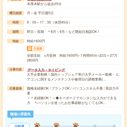
本厚木駅から徒歩25分
月～金 平日週5日
曜日頻度
9：00～17：30（休憩45分）
時間
即日～長期 ＊8月～9月～など開始日相談OK！
期間
時給1600円
時給
交通費
全額支給 ※月収例 時給1600円×７時間45分×22日＝27万
2800円
データ入力・タイピング
仕事内容
大手企業勤務！国内トップシェア率の大手メーカー勤務・エ
アコンに関するメンテナンスや修理日の調整業務(…
職種未経験OK / ブランクOK / パソコンスキル不要 / 英語力不
応募資格
要
＜＊未経験OK！＞◆キーボードでカンタンな入力ができる
方 ┗パソコンを使ったお仕事経験がなくてもOK…
職場の雰囲気
年齢層