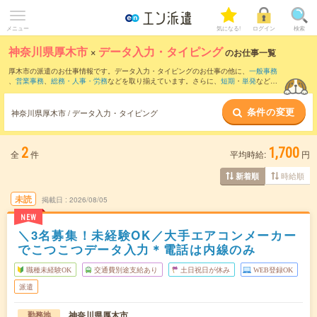
メニュー
気になる!
ログイン
検索
神奈川県厚木市
×
データ入力・タイピング
のお仕事一覧
厚木市の派遣のお仕事情報です。データ入力・タイピングのお仕事の他に、
一般事務
、
営業事務
、
総務・人事・労務
などを取り揃えています。さらに、
短期
・
単発
などの
期間や、
職種未経験OK
などのこだわり条件で絞り込んでいただけます。職種辞典：
デ
ータ入力・タイピングのお仕事とは？とは？
条件の変更
神奈川県厚木市 / データ入力・タイピング
2
1,700
全
件
平均時給:
円
時給順
新着順
未読
掲載日
2026/08/05
NEW
＼3名募集！未経験OK／大手エアコンメーカー
でこつこつデータ入力＊電話は内線のみ
職種未経験OK
交通費別途支給あり
土日祝日が休み
WEB登録OK
派遣
神奈川県厚木市
勤務地