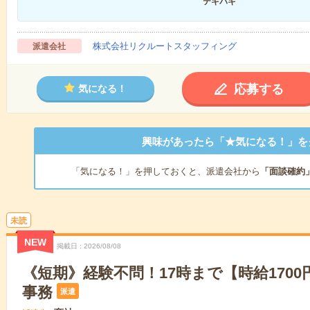
テキパキ
株式会社リクルートスタッフィング
派遣会社
応募する
気になる！
興味があったら「★気になる！」を
「気になる！」を押しておくと、派遣会社から
「面談確約
未読
NEW
掲載日
2026/08/08
《短期》経験不問！17時まで【時給170
事務
派遣