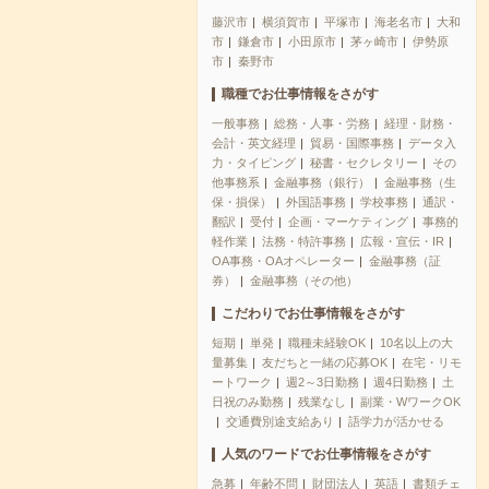
藤沢市
横須賀市
平塚市
海老名市
大和
市
鎌倉市
小田原市
茅ヶ崎市
伊勢原
市
秦野市
職種でお仕事情報をさがす
一般事務
総務・人事・労務
経理・財務・
会計・英文経理
貿易・国際事務
データ入
力・タイピング
秘書・セクレタリー
その
他事務系
金融事務（銀行）
金融事務（生
保・損保）
外国語事務
学校事務
通訳・
翻訳
受付
企画・マーケティング
事務的
軽作業
法務・特許事務
広報・宣伝・IR
OA事務・OAオペレーター
金融事務（証
券）
金融事務（その他）
こだわりでお仕事情報をさがす
短期
単発
職種未経験OK
10名以上の大
量募集
友だちと一緒の応募OK
在宅・リモ
ートワーク
週2～3日勤務
週4日勤務
土
日祝のみ勤務
残業なし
副業・WワークOK
交通費別途支給あり
語学力が活かせる
人気のワードでお仕事情報をさがす
急募
年齢不問
財団法人
英語
書類チェ