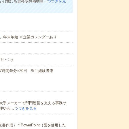
定あり)他にも資格取得補助制…
つづきを見
暇、年末年始 ※企業カレンダーあり
月～〇)
働7時間45分×20日 ※ご経験考慮
大手メーカーで部門運営を支える事務サ
理や会…
つづきを見る
文書作成）＊PowerPoint（図を使用した