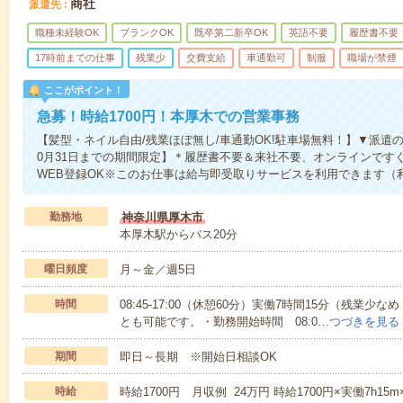
商社
派遣先
職種未経験OK
ブランクOK
既卒第二新卒OK
英語不要
履歴書不要
17時前までの仕事
残業少
交費支給
車通勤可
制服
職場が禁煙
ここがポイント！
急募！時給1700円！本厚木での営業事務
【髪型・ネイル自由/残業ほぼ無し/車通勤OK!駐車場無料！】▼派遣の
0月31日までの期間限定】＊履歴書不要＆来社不要、オンラインですぐ
WEB登録OK※このお仕事は給与即受取りサービスを利用できます（
勤務地
神奈川県厚木市
本厚木駅からバス20分
曜日頻度
月～金／週5日
時間
08:45-17:00（休憩60分）実働7時間15分（残
とも可能です。・勤務開始時間 08:0…
つづきを見る
期間
即日～長期 ※開始日相談OK
時給
時給1700円 月収例 24万円 時給1700円×実働7h1