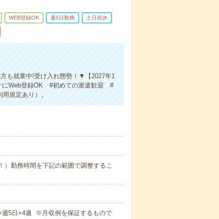
WEB登録OK
週5日勤務
土日祝休
方も就業中!受け入れ態勢！▼【2027年1
にWeb登録OK #初めての派遣歓迎 #
利用規定あり）。
業少なめ！）勤務時間を下記の範囲で調整するこ
5m×週5日×4週 ※月収例を保証するもので