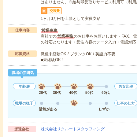
はありません。※給与即受取りサービス利用可（利用
交通費
1ヶ月3万円を上限として実費支給
仕事内容
営業事務
商社での
営業事務
のお仕事をお願いします・FAX、
の対応となります・受注内容のデータ入力・電話対応
応募資格
職種未経験OK / ブランクOK / 英語力不要
■未経験OK！
職場の雰囲気
年齢層
男女比率
20代
30代
40代
50代
60代
職場の様子
仕事の仕方
活気がある
しずか
株式会社リクルートスタッフィング
派遣会社