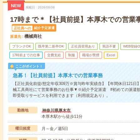
NEW
掲載日
2026/08/08
17時まで＊【社員前提】本厚木での営業
紹介予定派遣
正社員への
機械商社
派遣先
ブランクOK
既卒第二新卒OK
正社員登用あり
英語不要
WEB登録O
17時前までの仕事
交費支給
制服
職場が禁煙
Excel
ここがポイント！
急募！【社員前提】本厚木での営業事務
【正社員化前提/想定年収309万※賞与昨年実績含】【年間休日121
械工具商社にて営業事務のお仕事▼※紹介予定派遣 #初めての派遣歓
即受取りサービスを利用できます（利用規定あり）。
勤務地
神奈川県厚木市
本厚木駅から徒歩11分
曜日頻度
月～金／週5日