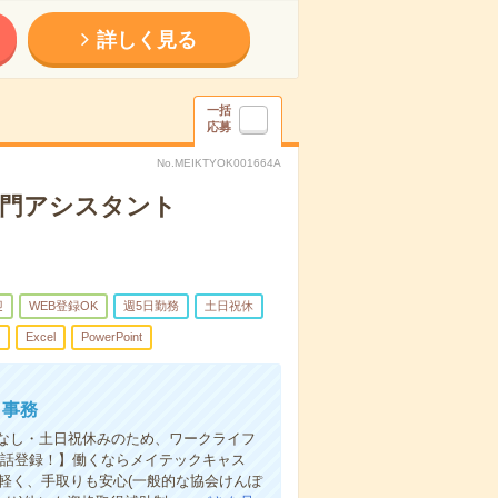
詳しく見る
一括
応募
No.MEIKTYOK001664A
部門アシスタント
迎
WEB登録OK
週5日勤務
土日祝休
Excel
PowerPoint
ト事務
なし・土日祝休みのため、ワークライフ
電話登録！】働くならメイテックキャス
り軽く、手取りも安心(一般的な協会けんぽ