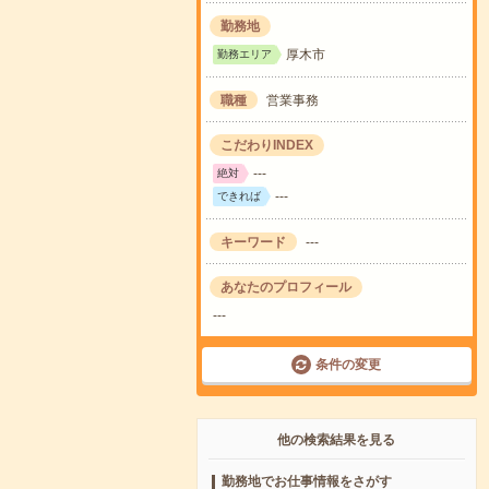
勤務地
厚木市
勤務エリア
職種
営業事務
こだわりINDEX
---
絶対
---
できれば
キーワード
---
あなたのプロフィール
---
条件の変更
他の検索結果を見る
勤務地でお仕事情報をさがす