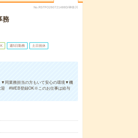
No.RSTFO260721488D/神奈川
事務
K
週5日勤務
土日祝休
日】▼同業務担当の方もいて安心の環境▼機
迎 #WEB登録OK※このお仕事は給与