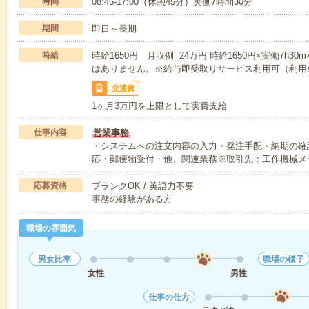
時間
08:45-17:00（休憩45分）実働7時間30分
期間
即日～長期
時給
時給1650円 月収例 24万円 時給1650円×実働7h3
はありません。※給与即受取りサービス利用可（利用
交通費
1ヶ月3万円を上限として実費支給
仕事内容
営業事務
・システムへの注文内容の入力・発注手配・納期の確
応・郵便物受付・他、関連業務※取引先：工作機械メ
応募資格
ブランクOK / 英語力不要
事務の経験がある方
職場の雰囲気
男女比率
職場の様子
女性
男性
仕事の仕方