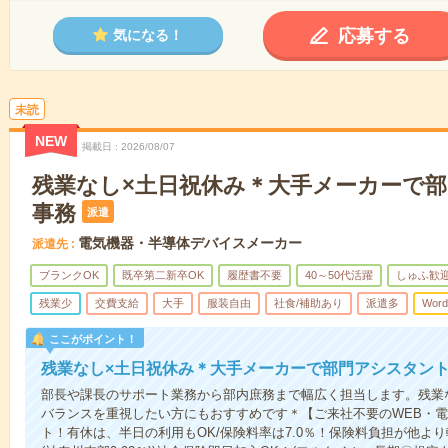
応募する
気になる！
未読
NEW
掲載日
2026/08/07
残業なし×土日祝休み＊大手メーカーで
事務
派遣
電気機器・半導体デバイスメーカー
派遣先
ブランクOK
既卒第二新卒OK
履歴書不要
40～50代活躍
しゅふ歓
残業少
交費支給
大手
服装自由
社食/補助あり
派遣多
Word
ここがポイント！
残業なし×土日祝休み＊大手メーカーで部門アシスタン
部長や課長のサポート業務から部内庶務まで幅広く担当します。残業
バランスを重視したい方にもおすすめです＊【ご来社不要のWEB・
ト！有休は、半日の利用もOK/保険料率は7.0％！保険料負担が他よ