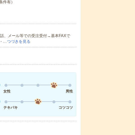
条件有）
電話、メール等での受注受付→基本FAXで
・…
つづきを見る
女性
男性
テキパキ
コツコツ