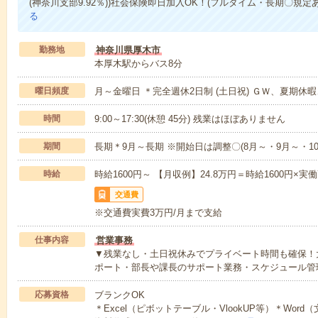
(神奈川支部9.92％))社会保険即日加入OK！(フルタイム・長期〇規
る
勤務地
神奈川県厚木市
本厚木駅からバス8分
曜日頻度
月～金曜日 ＊完全週休2日制 (土日祝) ＧＷ、夏期休
時間
9:00～17:30(休憩 45分) 残業はほぼありません
期間
長期＊9月～長期 ※開始日は調整〇(8月～・9月～・10
時給
時給1600円～ 【月収例】24.8万円＝時給1600円×実
交通費
※交通費実費3万円/月まで支給
仕事内容
営業事務
▼残業なし・土日祝休みでプライベート時間も確保！
ポート・部長や課長のサポート業務・スケジュール管
応募資格
ブランクOK
＊Excel（ピボットテーブル・VlookUP等）＊Word（