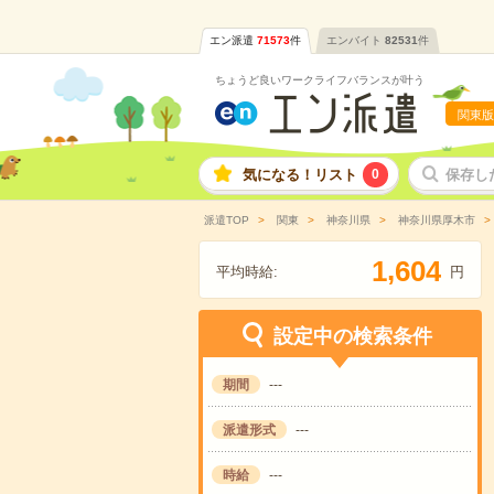
エン派遣
71573
件
エンバイト
82531
件
ちょうど良いワークライフバランスが叶う
関東版
気になる！リスト
0
保存し
派遣TOP
関東
神奈川県
神奈川県厚木市
,
1
6
0
4
平均時給:
円
設定中の検索条件
期間
---
派遣形式
---
時給
---