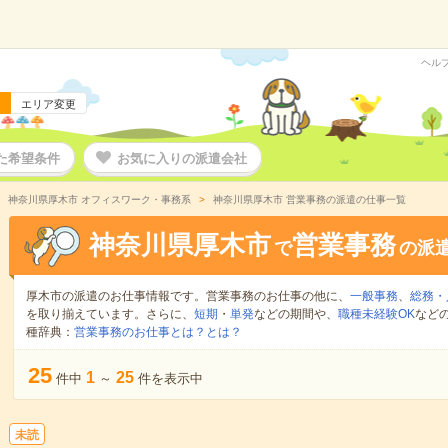
ヘル
エリア変更
た希望条件
お気に入りの派遣会社
神奈川県厚木市 オフィスワーク・事務系
神奈川県厚木市 営業事務の派遣の仕事一覧
神奈川県厚木市
営業事務
で
の派
厚木市の派遣のお仕事情報です。営業事務のお仕事の他に、
一般事務
、
総務・
を取り揃えています。さらに、
短期
・
単発
などの期間や、
職種未経験OK
など
種辞典：
営業事務のお仕事とは？とは？
25
1
25
件中
～
件を表示中
未読