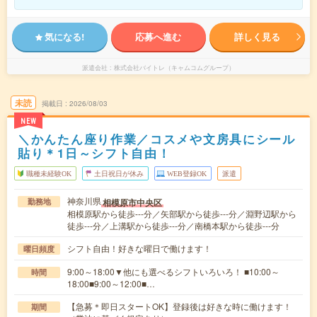
気になる!
応募へ進む
詳しく見る
派遣会社
株式会社バイトレ（キャムコムグループ）
未読
掲載日
2026/08/03
NEW
＼かんたん座り作業／コスメや文房具にシール
貼り＊1日～シフト自由！
職種未経験OK
土日祝日が休み
WEB登録OK
派遣
神奈川県
相模原市中央区
勤務地
相模原駅から徒歩---分／矢部駅から徒歩---分／淵野辺駅から
徒歩---分／上溝駅から徒歩---分／南橋本駅から徒歩---分
シフト自由！好きな曜日で働けます！
曜日頻度
9:00～18:00▼他にも選べるシフトいろいろ！ ■10:00～
時間
18:00■9:00～12:00■…
【急募＊即日スタートOK】登録後は好きな時に働けます！
期間