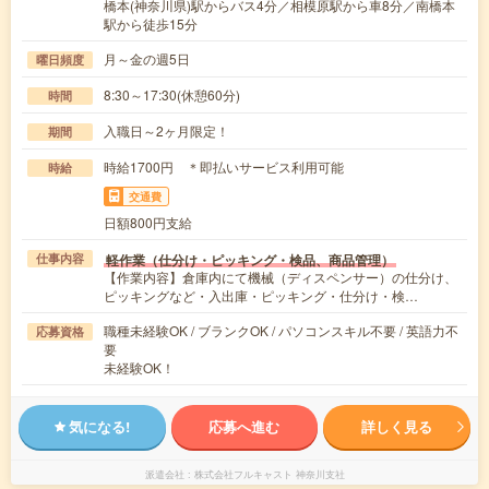
橋本(神奈川県)駅からバス4分／相模原駅から車8分／南橋本
駅から徒歩15分
月～金の週5日
曜日頻度
8:30～17:30(休憩60分)
時間
入職日～2ヶ月限定！
期間
時給1700円 ＊即払いサービス利用可能
時給
交通費
日額800円支給
軽作業（仕分け・ピッキング・検品、商品管理）
仕事内容
【作業内容】倉庫内にて機械（ディスペンサー）の仕分け、
ピッキングなど・入出庫・ピッキング・仕分け・検…
職種未経験OK / ブランクOK / パソコンスキル不要 / 英語力不
応募資格
要
未経験OK！
気になる!
応募へ進む
詳しく見る
派遣会社
株式会社フルキャスト 神奈川支社