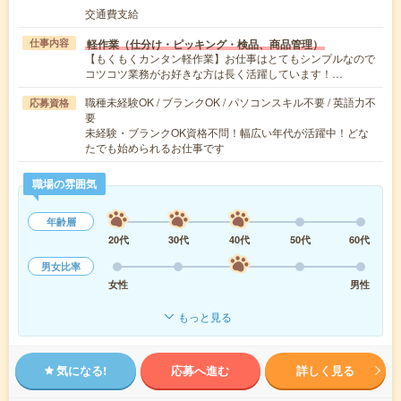
交通費支給
軽作業（仕分け・ピッキング・検品、商品管理）
仕事内容
【もくもくカンタン軽作業】お仕事はとてもシンプルなので
コツコツ業務がお好きな方は長く活躍しています！…
職種未経験OK / ブランクOK / パソコンスキル不要 / 英語力不
応募資格
要
未経験・ブランクOK資格不問！幅広い年代が活躍中！どな
たでも始められるお仕事です
職場の雰囲気
年齢層
20代
30代
40代
50代
60代
男女比率
女性
男性
もっと見る
気になる!
応募へ進む
詳しく見る