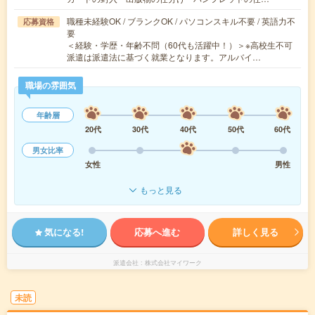
職種未経験OK / ブランクOK / パソコンスキル不要 / 英語力不
応募資格
要
＜経験・学歴・年齢不問（60代も活躍中！）＞※高校生不可
派遣は派遣法に基づく就業となります。アルバイ…
職場の雰囲気
年齢層
20代
30代
40代
50代
60代
男女比率
女性
男性
もっと見る
気になる!
応募へ進む
詳しく見る
派遣会社
株式会社マイワーク
未読