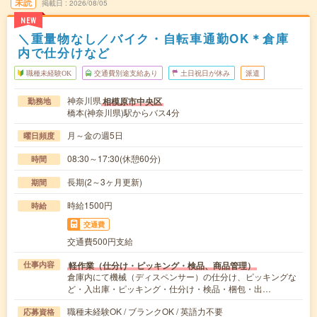
未読
掲載日
2026/08/05
NEW
＼重量物なし／バイク・自転車通勤OK＊倉庫
内で仕分けなど
職種未経験OK
交通費別途支給あり
土日祝日が休み
派遣
神奈川県
相模原市中央区
勤務地
橋本(神奈川県)駅からバス4分
月～金の週5日
曜日頻度
08:30～17:30(休憩60分)
時間
長期(2～3ヶ月更新)
期間
時給1500円
時給
交通費
交通費500円支給
軽作業（仕分け・ピッキング・検品、商品管理）
仕事内容
倉庫内にて機械（ディスペンサー）の仕分け、ピッキングな
ど・入出庫・ピッキング・仕分け・検品・梱包・出…
職種未経験OK / ブランクOK / 英語力不要
応募資格