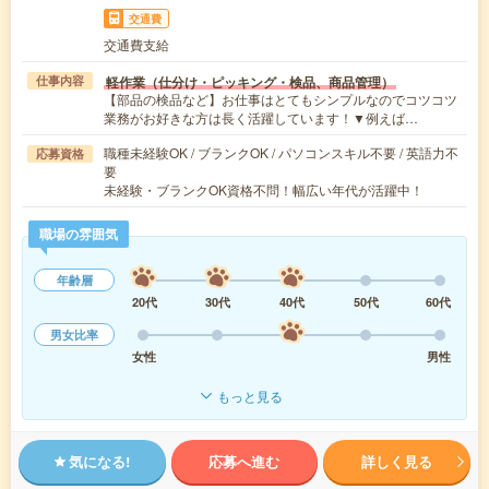
交通費
交通費支給
軽作業（仕分け・ピッキング・検品、商品管理）
仕事内容
【部品の検品など】お仕事はとてもシンプルなのでコツコツ
業務がお好きな方は長く活躍しています！▼例えば…
職種未経験OK / ブランクOK / パソコンスキル不要 / 英語力不
応募資格
要
未経験・ブランクOK資格不問！幅広い年代が活躍中！
職場の雰囲気
年齢層
20代
30代
40代
50代
60代
男女比率
女性
男性
もっと見る
気になる!
応募へ進む
詳しく見る