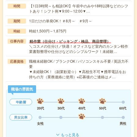
【1日3時間～も相談OK!】午前中のみや18時以降などのシフ
時間
トあり！シフト例▼9:00～12:00▼…
1日だけの単発OK！＃8月～ ＃9月～
期間
時給1,500円～1,875円
時給
軽作業（仕分け・ピッキング・検品、商品管理）
仕事内容
＼コスメの仕分け／快適！オフィスなど室内のカンタン軽作
業書類整理や仕分けなどのシンプルワーク！未経験…
職種未経験OK / ブランクOK / パソコンスキル不要 / 英語力不
応募資格
要
▼未経験OK！（副業歓迎☆）▼高校生不可▼携帯電話をお
持ちの方（業務連絡に使用）※応募後のご連絡はメ…
職場の雰囲気
年齢層
20代
30代
40代
50代
60代
男女比率
女性
男性
もっと見る