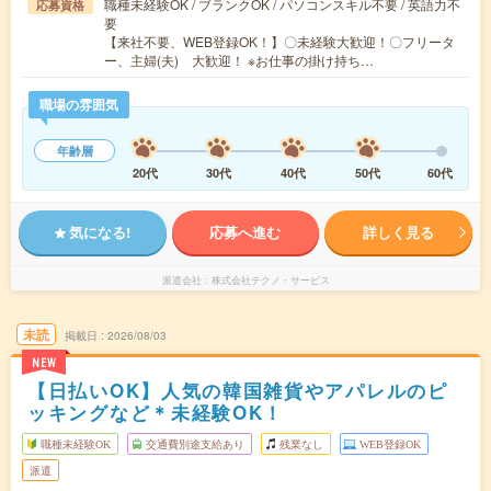
職種未経験OK / ブランクOK / パソコンスキル不要 / 英語力不
応募資格
要
【来社不要、WEB登録OK！】〇未経験大歓迎！〇フリータ
ー、主婦(夫) 大歓迎！ ※お仕事の掛け持ち…
職場の雰囲気
年齢層
20代
30代
40代
50代
60代
気になる!
応募へ進む
詳しく見る
派遣会社
株式会社テクノ・サービス
未読
掲載日
2026/08/03
NEW
【日払いOK】人気の韓国雑貨やアパレルのピ
ッキングなど＊未経験OK！
職種未経験OK
交通費別途支給あり
残業なし
WEB登録OK
派遣