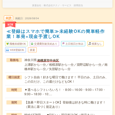
派遣会社
株式会社テクノ・サービス 採用担当
未読
掲載日
2026/08/04
NEW
≪登録はスマホで簡単≫未経験OKの簡単軽作
業！単発×現金手渡しOK
職種未経験OK
交通費別途支給あり
土日祝日が休み
残業なし
WEB登録OK
派遣
神奈川県
相模原市中央区
勤務地
上溝駅から---分／相模原駅から---分／淵野辺駅から---分／南
橋本駅から---分／矢部駅から---分
シフト自由！好きな曜日で働けます！ 平日のみ、土日のみ、
曜日頻度
この日だけ、この週だけなどもOK！
▼選べるシフトいろいろ！ ・8:00～16:00・9:00～17:00・
時間
9:00～18:00・10:…
【急募＊即日スタートOK】登録後は好きな時に働けます！
期間
（業法に基づく規定あり）
時給1378円～ ■日払い・翌日振込OK（規定あり）
時給