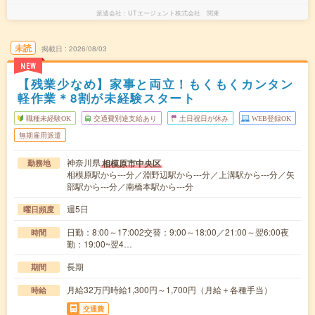
派遣会社
UTエージェント株式会社 関東
未読
掲載日
2026/08/03
NEW
【残業少なめ】家事と両立！もくもくカンタン
軽作業＊8割が未経験スタート
職種未経験OK
交通費別途支給あり
土日祝日が休み
WEB登録OK
無期雇用派遣
神奈川県
相模原市中央区
勤務地
相模原駅から---分／淵野辺駅から---分／上溝駅から---分／矢
部駅から---分／南橋本駅から---分
週5日
曜日頻度
日勤：8:00～17:002交替：9:00～18:00／21:00～翌6:00夜
時間
勤：19:00~翌4…
長期
期間
月給32万円時給1,300円～1,700円（月給＋各種手当）
時給
交通費