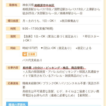
神奈川県
相模原市中央区
勤務地
相模原駅からバス13分／淵野辺駅からバス13分／上溝駅から
徒歩25分／矢部駅から---分／南橋本駅から---分
月～土のうち、1日～OK！ ※祝日稼働あり
曜日頻度
9:00～17:00(実働7時間)
時間
【急募】1日～OK（業法に基づく規定あり） ＊即日スター
期間
トOK！
時給1373円 ▼日払いOK（規定あり） ※規定による
時給
交通費
バス代支給あり
軽作業（仕分け・ピッキング・検品、商品管理）
仕事内容
＜人気の韓国雑貨・アパレルのピッキング＞韓国人気通販サ
イトで販売されているアパレル・雑貨商品のピッキ…
職種未経験OK / ブランクOK / パソコンスキル不要 / 英語力不
応募資格
要
高校生は不可過度な染髪、ヒゲ、ネイルはご遠慮ください携
帯電話をお持ちの方（連絡に必要なため）【雇用契…
職場の雰囲気