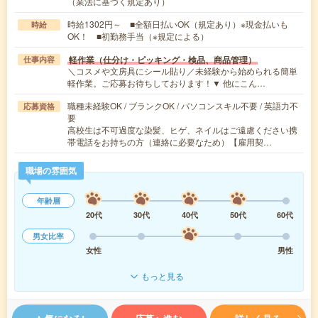
（業法に基づく規定あり）
時給1302円～ ■全額日払いOK（規定あり）※現金払いも
時給
OK！ ■初勤務手当（※規定による）
軽作業（仕分け・ピッキング・検品、商品管理）
仕事内容
＼コスメや文房具にシール貼り／未経験から始められる簡単
軽作業。ご応募お待ちしております！▼ 他にこん…
職種未経験OK / ブランクOK / パソコンスキル不要 / 英語力不
応募資格
要
高校生は不可過度な染髪、ヒゲ、ネイルはご遠慮ください携
帯電話をお持ちの方（連絡に必要なため）【雇用契…
職場の雰囲気
年齢層
20代
30代
40代
50代
60代
男女比率
女性
男性
もっと見る