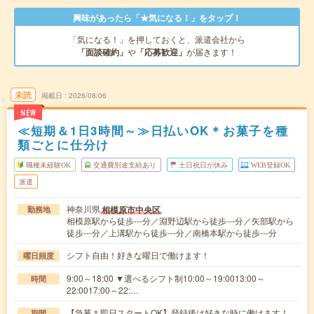
興味があったら「★気になる！」をタップ！
「気になる！」を押しておくと、派遣会社から
「面談確約」
や
「応募歓迎」
が届きます！
未読
掲載日
2026/08/06
NEW
≪短期＆1日3時間～≫日払いOK＊お菓子を種
類ごとに仕分け
職種未経験OK
交通費別途支給あり
土日祝日が休み
WEB登録OK
派遣
神奈川県
相模原市中央区
勤務地
相模原駅から徒歩---分／淵野辺駅から徒歩---分／矢部駅から
徒歩---分／上溝駅から徒歩---分／南橋本駅から徒歩---分
シフト自由！好きな曜日で働けます！
曜日頻度
9:00～18:00 ▼選べるシフト制10:00～19:0013:00～
時間
22:0017:00～22:…
【急募＊即日スタートOK】登録後は好きな時に働けます！
期間