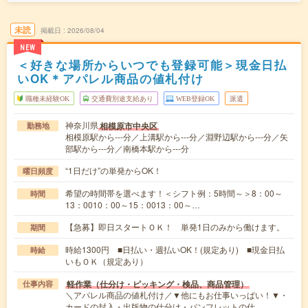
未読
掲載日
2026/08/04
NEW
＜好きな場所からいつでも登録可能＞現金日払
いOK＊アパレル商品の値札付け
職種未経験OK
交通費別途支給あり
WEB登録OK
派遣
神奈川県
相模原市中央区
勤務地
相模原駅から---分／上溝駅から---分／淵野辺駅から---分／矢
部駅から---分／南橋本駅から---分
“1日だけ”の単発からOK！
曜日頻度
希望の時間帯を選べます！＜シフト例：5時間～＞8：00～
時間
13：0010：00～15：0013：00～…
【急募】即日スタートＯＫ！ 単発1日のみから働けます。
期間
時給1300円 ■日払い・週払いOK！(規定あり) ■現金日払
時給
いもＯＫ（規定あり）
軽作業（仕分け・ピッキング・検品、商品管理）
仕事内容
＼アパレル商品の値札付け／▼他にもお仕事いっぱい！▼・
カードの封入・出版物の仕分け・パンフレットの仕…