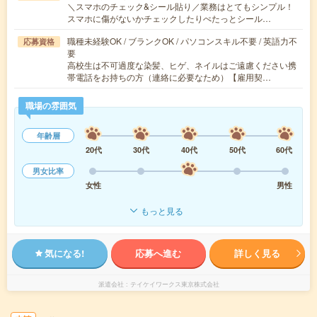
＼スマホのチェック&シール貼り／業務はとてもシンプル！
スマホに傷がないかチェックしたりぺたっとシール…
職種未経験OK / ブランクOK / パソコンスキル不要 / 英語力不
応募資格
要
高校生は不可過度な染髪、ヒゲ、ネイルはご遠慮ください携
帯電話をお持ちの方（連絡に必要なため）【雇用契…
職場の雰囲気
年齢層
20代
30代
40代
50代
60代
男女比率
女性
男性
もっと見る
気になる!
応募へ進む
詳しく見る
派遣会社
テイケイワークス東京株式会社