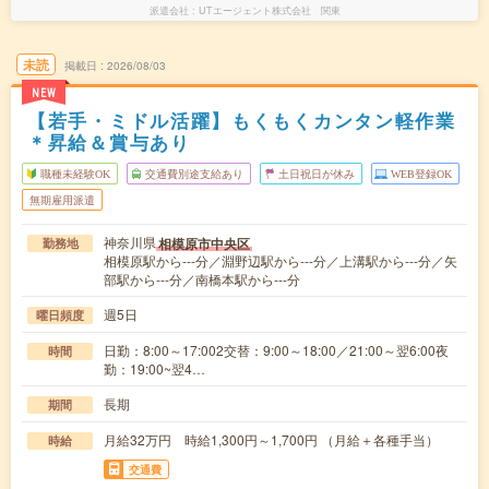
派遣会社
UTエージェント株式会社 関東
未読
掲載日
2026/08/03
NEW
【若手・ミドル活躍】もくもくカンタン軽作業
＊昇給＆賞与あり
職種未経験OK
交通費別途支給あり
土日祝日が休み
WEB登録OK
無期雇用派遣
神奈川県
相模原市中央区
勤務地
相模原駅から---分／淵野辺駅から---分／上溝駅から---分／矢
部駅から---分／南橋本駅から---分
週5日
曜日頻度
日勤：8:00～17:002交替：9:00～18:00／21:00～翌6:00夜
時間
勤：19:00~翌4…
長期
期間
月給32万円 時給1,300円～1,700円 （月給＋各種手当）
時給
交通費