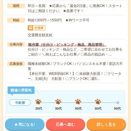
即日～長期 ★応募から「最短2日後」に勤務OK！スタート
期間
日はご相談ください。★急募です！
時給1300円～1550円 ★Wワーク不可
時給
交通費
交通費全額支給
軽作業（仕分け・ピッキング・検品、商品管理）
仕事内容
仕分け・ピッキング・検品など、ご希望に合わせてお仕事を
ご紹介！＼例えばこんなお仕事／〇商品の箱詰め・…
職種未経験OK / ブランクOK / パソコンスキル不要 / 英語力不
応募資格
要
【来社不要、WEB登録OK！】〇未経験大歓迎！〇フリータ
ー、主婦(夫) 大歓迎！〇ブランクOK〇週5…
職場の雰囲気
年齢層
20代
30代
40代
50代
60代
気になる!
応募へ進む
詳しく見る