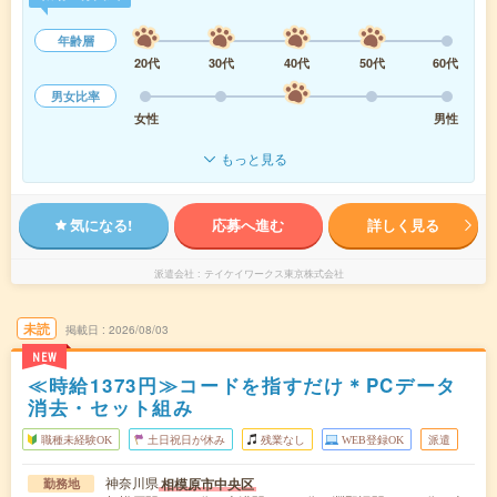
年齢層
20代
30代
40代
50代
60代
男女比率
女性
男性
もっと見る
気になる!
応募へ進む
詳しく見る
派遣会社
テイケイワークス東京株式会社
未読
掲載日
2026/08/03
NEW
≪時給1373円≫コードを指すだけ＊PCデータ
消去・セット組み
職種未経験OK
土日祝日が休み
残業なし
WEB登録OK
派遣
神奈川県
相模原市中央区
勤務地