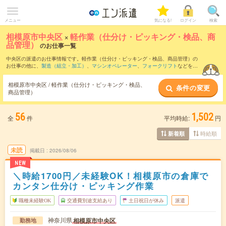
メニュー
気になる!
ログイン
検索
相模原市中央区
×
軽作業（仕分け・ピッキング・検品、商
品管理）
のお仕事一覧
中央区の派遣のお仕事情報です。軽作業（仕分け・ピッキング・検品、商品管理）の
お仕事の他に、
製造（組立・加工）
、
マシンオペレーター
、
フォークリフト
などを取
り揃えています。さらに、
短期
・
単発
などの期間や、
職種未経験OK
などのこだわり条
件で絞り込んでいただけます。職種辞典：
軽作業（仕分け・ピッキング・検品、商品
相模原市中央区 / 軽作業（仕分け・ピッキング・検品、
条件の変更
管理）のお仕事とは？とは？
商品管理）
56
1,502
全
件
平均時給:
円
時給順
新着順
未読
掲載日
2026/08/06
NEW
＼時給1700円／未経験OK！相模原市の倉庫で
カンタン仕分け・ピッキング作業
職種未経験OK
交通費別途支給あり
土日祝日が休み
派遣
神奈川県
相模原市中央区
勤務地