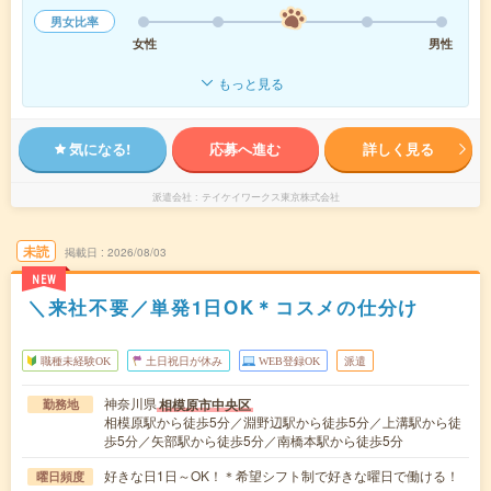
男女比率
女性
男性
もっと見る
気になる!
応募へ進む
詳しく見る
派遣会社
テイケイワークス東京株式会社
未読
掲載日
2026/08/03
NEW
＼来社不要／単発1日OK＊コスメの仕分け
職種未経験OK
土日祝日が休み
WEB登録OK
派遣
神奈川県
相模原市中央区
勤務地
相模原駅から徒歩5分／淵野辺駅から徒歩5分／上溝駅から徒
歩5分／矢部駅から徒歩5分／南橋本駅から徒歩5分
好きな日1日～OK！＊希望シフト制で好きな曜日で働ける！
曜日頻度