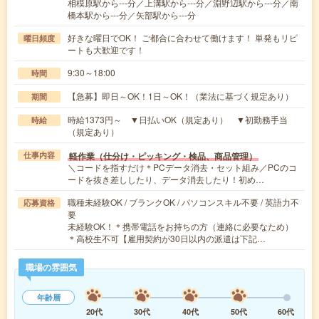
相模原駅から---分／上溝駅から---分／淵野辺駅から---分／南
橋本駅から---分／矢部駅から---分
好きな曜日でOK！ ご都合に合わせて働けます！ 単発もリピ
曜日頻度
ートも大歓迎です！
9:30～18:00
時間
【急募】即日～OK！1日～OK！（業法に基づく規定あり）
期間
時給1373円～ ▼日払いOK（規定あり） ▼初勤務手当
時給
（規定あり）
軽作業（仕分け・ピッキング・検品、商品管理）
仕事内容
＼コードを指すだけ＊PCデータ消去・セット組み／PCのコ
ードを抜き差ししたり、データ消去したり！初め…
職種未経験OK / ブランクOK / パソコンスキル不要 / 英語力不
応募資格
要
未経験OK！＊携帯電話をお持ちの方（連絡に必要なため）
＊高校生不可【雇用契約が30日以内の派遣は下記…
職場の雰囲気
年齢層
20代
30代
40代
50代
60代