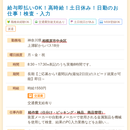
給与即払いOK！高時給！土日休み！日勤のお
仕事！検査・入力
職種未経験OK
交通費別途支給あり
土日祝日が休み
WEB登録OK
派遣
神奈川県
相模原市中央区
勤務地
上溝駅からバス18分
月～金・祝
曜日頻度
8:30～17:30※表記のうち実働8時間です。
時間
長期【ご応募から1週間以内(最短2日目)のスピード就業が可
期間
能】即日～
時給1550円
時給
交通費
交通費支給有り
軽作業（仕分け・ピッキング・検品、商品管理）
仕事内容
装置メーカーや自動車メーカーで使用される金属製品を機械
を使用して検査、結果のPC入力業務などをお願い…