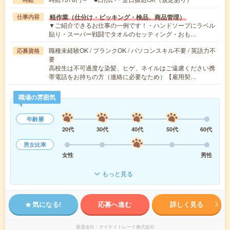
軽作業（仕分け・ピッキング・検品、商品管理）
仕事内容
▼ご紹介できるお仕事の一例です！・ハンドソープにラベル
貼り・スーパー戦闘でタオルのセッティング・おも…
職種未経験OK / ブランクOK / パソコンスキル不要 / 英語力不
応募資格
要
高校生は不可過度な染髪、ヒゲ、ネイルはご遠慮ください携
帯電話をお持ちの方（連絡に必要なため）【雇用契…
職場の雰囲気
年齢層
20代
30代
40代
50代
60代
男女比率
女性
男性
もっと見る
気になる!
応募へ進む
詳しく見る
派遣会社
テイケイトレード株式会社