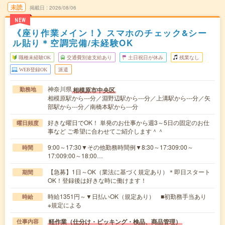
未読
掲載日
2026/08/06
NEW
《座り作業メイン！》スマホのチェック&シー
ル貼り＊空調完備/未経験OK
職種未経験OK
交通費別途支給あり
土日祝日が休み
残業なし
WEB登録OK
派遣
神奈川県
相模原市中央区
勤務地
相模原駅から---分／淵野辺駅から---分／上溝駅から---分／矢
部駅から---分／南橋本駅から---分
好きな曜日でOK！ 単発のお仕事から週3～5日の固定のお仕
曜日頻度
事など ご希望に合わせてご紹介します＾＾
9:00～17:30▼その他勤務時間例▼8:30～17:309:00～
時間
17:009:00～18:00…
【急募】1日～OK（業法に基づく規定あり）＊即日スタート
期間
OK！登録後は好きな時に働けます！
時給1351円～▼日払いOK（規定あり） ■初勤務手当あり
時給
※規定による
軽作業（仕分け・ピッキング・検品、商品管理）
仕事内容