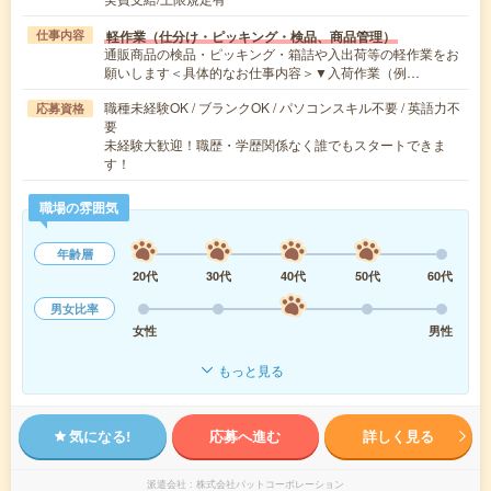
軽作業（仕分け・ピッキング・検品、商品管理）
仕事内容
通販商品の検品・ピッキング・箱詰や入出荷等の軽作業をお
願いします＜具体的なお仕事内容＞▼入荷作業（例…
職種未経験OK / ブランクOK / パソコンスキル不要 / 英語力不
応募資格
要
未経験大歓迎！職歴・学歴関係なく誰でもスタートできま
す！
職場の雰囲気
年齢層
20代
30代
40代
50代
60代
男女比率
女性
男性
もっと見る
気になる!
応募へ進む
詳しく見る
派遣会社
株式会社パットコーポレーション