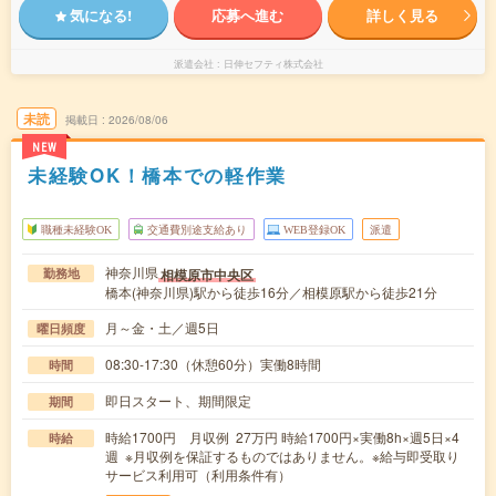
気になる!
応募へ進む
詳しく見る
派遣会社
日伸セフティ株式会社
未読
掲載日
2026/08/06
NEW
未経験OK！橋本での軽作業
職種未経験OK
交通費別途支給あり
WEB登録OK
派遣
神奈川県
相模原市中央区
勤務地
橋本(神奈川県)駅から徒歩16分／相模原駅から徒歩21分
月～金・土／週5日
曜日頻度
08:30-17:30（休憩60分）実働8時間
時間
即日スタート、期間限定
期間
時給1700円 月収例 27万円 時給1700円×実働8h×週5日×4
時給
週 ※月収例を保証するものではありません。※給与即受取り
サービス利用可（利用条件有）