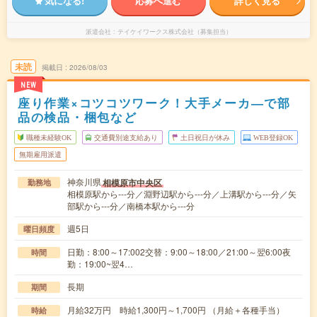
気になる!
応募へ進む
詳しく見る
派遣会社
テイケイワークス株式会社（募集担当）
未読
掲載日
2026/08/03
NEW
座り作業×コツコツワーク！大手メーカ―で部
品の検品・梱包など
職種未経験OK
交通費別途支給あり
土日祝日が休み
WEB登録OK
無期雇用派遣
神奈川県
相模原市中央区
勤務地
相模原駅から---分／淵野辺駅から---分／上溝駅から---分／矢
部駅から---分／南橋本駅から---分
週5日
曜日頻度
日勤：8:00～17:002交替：9:00～18:00／21:00～翌6:00夜
時間
勤：19:00~翌4…
長期
期間
月給32万円 時給1,300円～1,700円 （月給＋各種手当）
時給