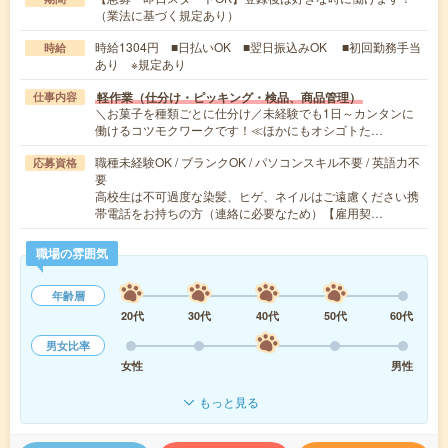
（業法に基づく規定あり）
時給1304円 ■日払いOK ■翌日振込みOK ■初回勤務手当
時給
あり ※規定あり
軽作業（仕分け・ピッキング・検品、商品管理）
仕事内容
＼お菓子を種類ごとに仕分け／未経験でも1日～カンタンに
働けるコツモクワークです！≪ほかにもオシゴトた…
職種未経験OK / ブランクOK / パソコンスキル不要 / 英語力不
応募資格
要
高校生は不可過度な染髪、ヒゲ、ネイルはご遠慮ください携
帯電話をお持ちの方（連絡に必要なため）【雇用契…
職場の雰囲気
年齢層
20代
30代
40代
50代
60代
男女比率
女性
男性
もっと見る