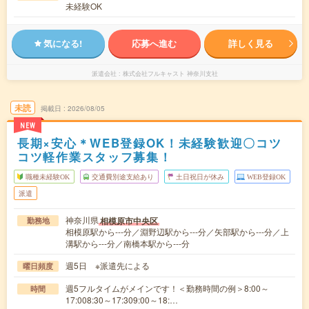
未経験OK
気になる!
応募へ進む
詳しく見る
派遣会社
株式会社フルキャスト 神奈川支社
未読
掲載日
2026/08/05
NEW
長期×安心＊WEB登録OK！未経験歓迎〇コツ
コツ軽作業スタッフ募集！
職種未経験OK
交通費別途支給あり
土日祝日が休み
WEB登録OK
派遣
神奈川県
相模原市中央区
勤務地
相模原駅から---分／淵野辺駅から---分／矢部駅から---分／上
溝駅から---分／南橋本駅から---分
週5日 ※派遣先による
曜日頻度
週5フルタイムがメインです！＜勤務時間の例＞8:00～
時間
17:008:30～17:309:00～18:…