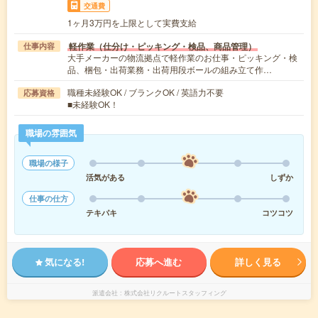
交通費
1ヶ月3万円を上限として実費支給
軽作業（仕分け・ピッキング・検品、商品管理）
仕事内容
大手メーカーの物流拠点で軽作業のお仕事・ピッキング・検
品、梱包・出荷業務・出荷用段ボールの組み立て作…
職種未経験OK / ブランクOK / 英語力不要
応募資格
■未経験OK！
職場の雰囲気
職場の様子
活気がある
しずか
仕事の仕方
テキパキ
コツコツ
気になる!
応募へ進む
詳しく見る
派遣会社
株式会社リクルートスタッフィング