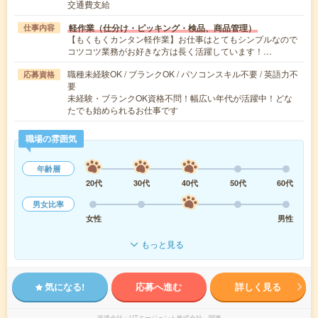
交通費支給
軽作業（仕分け・ピッキング・検品、商品管理）
仕事内容
【もくもくカンタン軽作業】お仕事はとてもシンプルなので
コツコツ業務がお好きな方は長く活躍しています！…
職種未経験OK / ブランクOK / パソコンスキル不要 / 英語力不
応募資格
要
未経験・ブランクOK資格不問！幅広い年代が活躍中！どな
たでも始められるお仕事です
職場の雰囲気
年齢層
20代
30代
40代
50代
60代
男女比率
女性
男性
もっと見る
気になる!
応募へ進む
詳しく見る
派遣会社
UTエージェント株式会社 関東