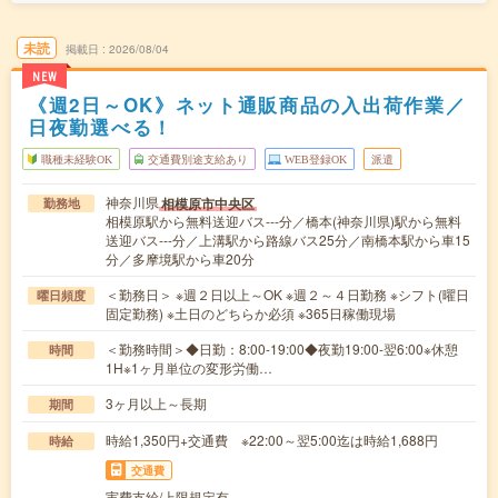
未読
掲載日
2026/08/04
NEW
《週2日～OK》ネット通販商品の入出荷作業／
日夜勤選べる！
職種未経験OK
交通費別途支給あり
WEB登録OK
派遣
神奈川県
相模原市中央区
勤務地
相模原駅から無料送迎バス---分／橋本(神奈川県)駅から無料
送迎バス---分／上溝駅から路線バス25分／南橋本駅から車15
分／多摩境駅から車20分
＜勤務日＞ ※週２日以上～OK ※週２～４日勤務 ※シフト(曜日
曜日頻度
固定勤務) ※土日のどちらか必須 ※365日稼働現場
＜勤務時間＞◆日勤：8:00-19:00◆夜勤19:00-翌6:00※休憩
時間
1H※1ヶ月単位の変形労働…
3ヶ月以上～長期
期間
時給1,350円+交通費 ※22:00～翌5:00迄は時給1,688円
時給
交通費
実費支給/上限規定有