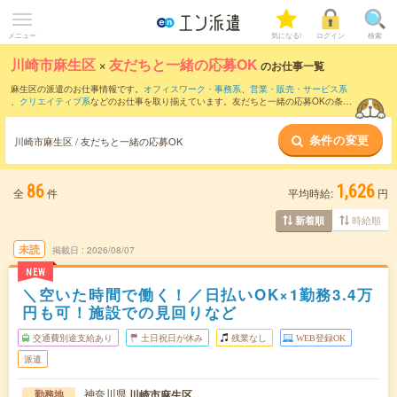
メニュー
気になる!
ログイン
検索
川崎市麻生区
×
友だちと一緒の応募OK
のお仕事一覧
麻生区の派遣のお仕事情報です。
オフィスワーク・事務系
、
営業・販売・サービス系
、
クリエイティブ系
などのお仕事を取り揃えています。友だちと一緒の応募OKの条件
の他に、
交通費別途支給あり
、
職種未経験OK
、
残業なし
などのこだわり条件も取り揃
えています。
条件の変更
川崎市麻生区 / 友だちと一緒の応募OK
86
1,626
全
件
平均時給:
円
時給順
新着順
未読
掲載日
2026/08/07
NEW
＼空いた時間で働く！／日払いOK×1勤務3.4万
円も可！施設での見回りなど
交通費別途支給あり
土日祝日が休み
残業なし
WEB登録OK
派遣
神奈川県
川崎市麻生区
勤務地