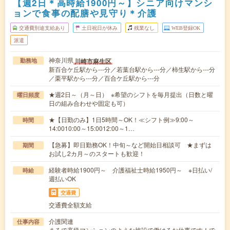
【週2日＊高時給1900円～】シニア向けマンシ
ョンで食事の配膳や見守り＊介護
交通費別途支給あり
土日祝日が休み
残業なし
WEB登録OK
派遣
神奈川県
川崎市麻生区
勤務地
新百合ケ丘駅から---分／若葉台駅から---分／柿生駅から---分
／栗平駅から---分／百合ケ丘駅から---分
★週2日～（月～日） ※希望のシフトを毎月提出（日数と曜
曜日頻度
日の組み合わせや固定も可）
★【日勤のみ】1日5時間～OK！≪シフト例≫9:00～
時間
14:0010:00～15:0012:00～1…
【急募】即日勤務OK！中旬～など開始日相談可 ★まずは
期間
お試し2カ月～のスタートも歓迎！
経験者時給1900円～ 介護福祉士時給1950円～ ※日払い/
時給
週払いOK
交通費
交通費全額支給
介護関連
仕事内容
まるで高級マンションのような施設で働けるお仕事です！で