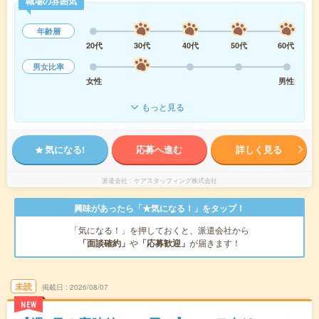
職場の雰囲気
年齢層
20代
30代
40代
50代
60代
男女比率
女性
男性
もっと見る
気になる!
応募へ進む
詳しく見る
派遣会社
ケアスタッフィング株式会社
興味があったら「★気になる！」をタップ！
「気になる！」を押しておくと、派遣会社から
「面談確約」
や
「応募歓迎」
が届きます！
未読
掲載日
2026/08/07
NEW