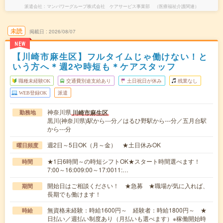
派遣会社
マンパワーグループ株式会社 ケアサービス事業部 （医療福祉介護関連）
未読
掲載日
2026/08/07
NEW
【川崎市麻生区】フルタイムじゃ働けない！と
いう方へ＊週2や時短も＊ケアスタッフ
職種未経験OK
交通費別途支給あり
土日祝日が休み
残業なし
WEB登録OK
派遣
神奈川県
川崎市麻生区
勤務地
黒川(神奈川県)駅から---分／はるひ野駅から---分／五月台駅
から---分
週2日～5日OK（月～金） ★土日休みOK
曜日頻度
★1日6時間～の時短シフトOK★スタート時間選べます！
時間
7:00～16:009:00～17:0011:…
開始日はご相談ください！ ★急募 ★職場が気に入れば、
期間
長期でも働けます！
無資格未経験：時給1600円～ 経験者：時給1800円～ ★
時給
日払い／週払い制度あり（月払いも選べます）※稼働開始時