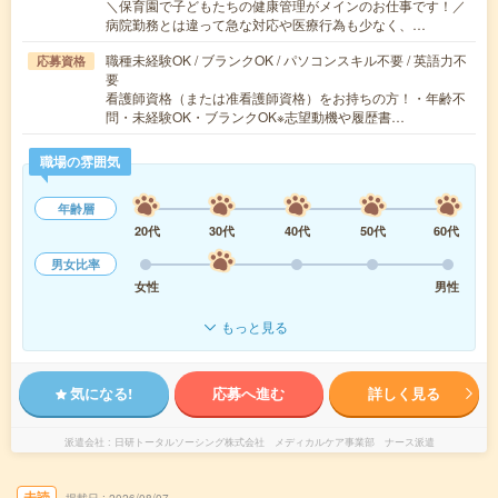
＼保育園で子どもたちの健康管理がメインのお仕事です！／
病院勤務とは違って急な対応や医療行為も少なく、…
職種未経験OK / ブランクOK / パソコンスキル不要 / 英語力不
応募資格
要
看護師資格（または准看護師資格）をお持ちの方！・年齢不
問・未経験OK・ブランクOK※志望動機や履歴書…
職場の雰囲気
年齢層
20代
30代
40代
50代
60代
男女比率
女性
男性
もっと見る
気になる!
応募へ進む
詳しく見る
派遣会社
日研トータルソーシング株式会社 メディカルケア事業部 ナース派遣
未読