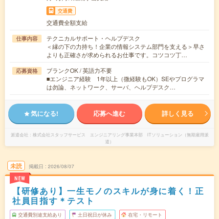
交通費
交通費全額支給
テクニカルサポート・ヘルプデスク
仕事内容
＜縁の下の力持ち！企業の情報システム部門を支える＞早さ
よりも正確さが求められるお仕事です。コツコツ丁…
ブランクOK / 英語力不要
応募資格
■エンジニア経験 1年以上（微経験もOK）SEやプログラマ
は勿論、ネットワーク、サーバ、ヘルプデスク…
気になる!
応募へ進む
詳しく見る
派遣会社
株式会社スタッフサービス エンジニアリング事業本部 ITソリューション（無期雇用派
遣）
未読
掲載日
2026/08/07
NEW
【研修あり】一生モノのスキルが身に着く！正
社員目指す＊テスト
交通費別途支給あり
土日祝日が休み
在宅・リモート