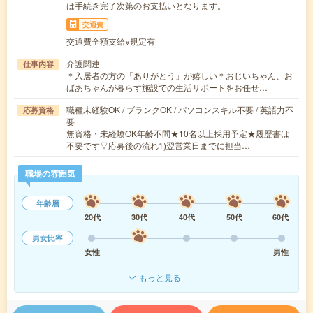
は手続き完了次第のお支払いとなります。
交通費
交通費全額支給※規定有
介護関連
仕事内容
＊入居者の方の「ありがとう」が嬉しい＊おじいちゃん、お
ばあちゃんが暮らす施設での生活サポートをお任せ…
職種未経験OK / ブランクOK / パソコンスキル不要 / 英語力不
応募資格
要
無資格・未経験OK年齢不問★10名以上採用予定★履歴書は
不要です▽応募後の流れ1)翌営業日までに担当…
職場の雰囲気
年齢層
20代
30代
40代
50代
60代
男女比率
女性
男性
もっと見る