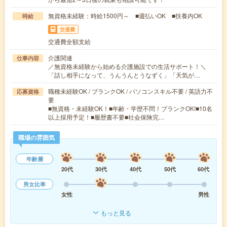
無資格未経験：時給1500円～ ■週払いOK ■扶養内OK
時給
交通費
交通費全額支給
介護関連
仕事内容
／無資格未経験から始める介護施設での生活サポート！＼
「話し相手になって、うんうんとうなずく」「天気が…
職種未経験OK / ブランクOK / パソコンスキル不要 / 英語力不
応募資格
要
■無資格・未経験OK！■年齢・学歴不問！ブランクOK!■10名
以上採用予定！■履歴書不要■社会保険完…
職場の雰囲気
年齢層
20代
30代
40代
50代
60代
男女比率
女性
男性
もっと見る