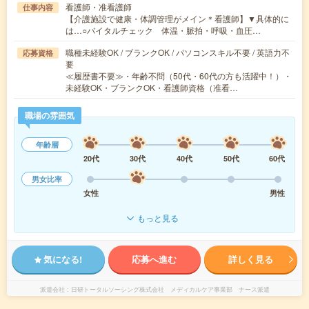
看護師・准看護師
仕事内容
【介護施設で健康・体調管理がメイン＊看護師】▼具体的に
は…○バイタルチェック 体温・脈拍・呼吸・血圧…
職種未経験OK / ブランクOK / パソコンスキル不要 / 英語力不
応募資格
要
≪履歴書不要≫・年齢不問（50代・60代の方も活躍中！）・
未経験OK・ブランクOK・看護師資格（准看…
職場の雰囲気
年齢層
20代
30代
40代
50代
60代
男女比率
女性
男性
もっと見る
気になる!
応募へ進む
詳しく見る
派遣会社
日研トータルソーシング株式会社 メディカルケア事業部 ナース派遣