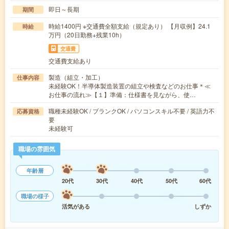
即日～長期
期間
時給1400円 ※交通費全額支給（規定あり） 【月収例】24.1
時給
万円（20日勤務+残業10h）
交通費
交通費支給あり
製造（組立・加工）
仕事内容
未経験OK！半導体製造装置の組立や検査などのお仕事＊≪
お仕事の流れ≫【１】準備：仕様書を見ながら、使…
職種未経験OK / ブランクOK / パソコンスキル不要 / 英語力不
応募資格
要
未経験可
職場の雰囲気
年齢層
20代
30代
40代
50代
60代
職場の様子
活気がある
しずか