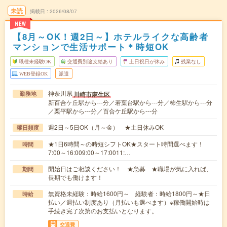
未読
掲載日
2026/08/07
NEW
【8月～OK！週2日～】ホテルライクな高齢者
マンションで生活サポート＊時短OK
職種未経験OK
交通費別途支給あり
土日祝日が休み
残業なし
WEB登録OK
派遣
神奈川県
川崎市麻生区
勤務地
新百合ケ丘駅から---分／若葉台駅から---分／柿生駅から---分
／栗平駅から---分／百合ケ丘駅から---分
週2日～5日OK（月～金） ★土日休みOK
曜日頻度
★1日6時間～の時短シフトOK★スタート時間選べます！
時間
7:00～16:009:00～17:0011:…
開始日はご相談ください！ ★急募 ★職場が気に入れば、
期間
長期でも働けます！
無資格未経験：時給1600円～ 経験者：時給1800円～★日
時給
払い／週払い制度あり（月払いも選べます）※稼働開始時は
手続き完了次第のお支払いとなります。
交通費