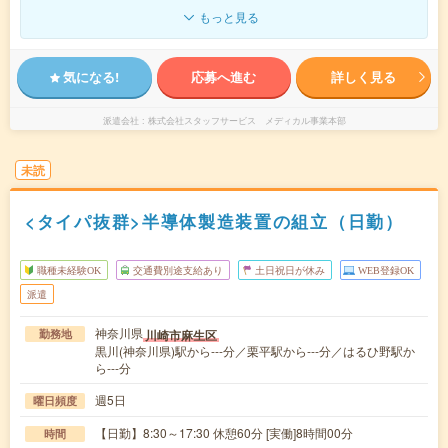
もっと見る
気になる!
応募へ進む
詳しく見る
派遣会社
株式会社スタッフサービス メディカル事業本部
未読
<タイパ抜群>半導体製造装置の組立（日勤）
職種未経験OK
交通費別途支給あり
土日祝日が休み
WEB登録OK
派遣
神奈川県
川崎市麻生区
勤務地
黒川(神奈川県)駅から---分／栗平駅から---分／はるひ野駅か
ら---分
週5日
曜日頻度
【日勤】8:30～17:30 休憩60分 [実働]8時間00分
時間