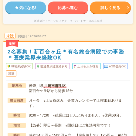
気になる!
応募へ進む
詳しく見る
派遣会社
パーソルファクトリーパートナーズ株式会社
未読
掲載日
2026/08/07
NEW
2名募集！新百合ヶ丘＊有名総合病院での事務
＊医療業界未経験OK
職種未経験OK
交通費別途支給あり
土日祝日が休み
WEB登録OK
派遣
神奈川県
川崎市麻生区
勤務地
新百合ケ丘駅から徒歩15分
月～金 ※土日祝休み 企業カレンダーで土曜出勤ありま
曜日頻度
す。
8:30～17:30 ※残業はほとんどありません。※休憩60分。
時間
【急募】即日～長期 ※開始日はご相談可能です！
期間
時給1450円～1500円＋交 【月収例】250,125円～ ■給与
時給