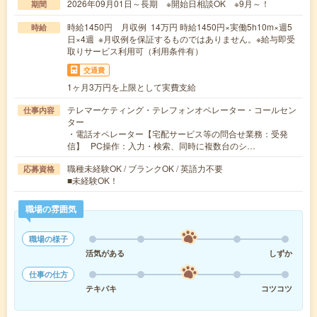
2026年09月01日～長期 ※開始日相談OK ※9月～！
期間
時給1450円 月収例 14万円 時給1450円×実働5h10m×週5
時給
日×4週 ※月収例を保証するものではありません。※給与即受
取りサービス利用可（利用条件有）
交通費
1ヶ月3万円を上限として実費支給
テレマーケティング・テレフォンオペレーター・コールセン
仕事内容
ター
・電話オペレーター【宅配サービス等の問合せ業務：受発
信】 PC操作：入力・検索、同時に複数台のシ…
職種未経験OK / ブランクOK / 英語力不要
応募資格
■未経験OK！
職場の雰囲気
職場の様子
活気がある
しずか
仕事の仕方
テキパキ
コツコツ