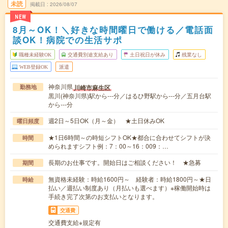
未読
掲載日
2026/08/07
NEW
8月～OK！＼好きな時間曜日で働ける／電話面
談OK！病院での生活サポ
職種未経験OK
交通費別途支給あり
土日祝日が休み
残業なし
WEB登録OK
派遣
神奈川県
川崎市麻生区
勤務地
黒川(神奈川県)駅から---分／はるひ野駅から---分／五月台駅
から---分
週2日～5日OK（月～金） ★土日休みOK
曜日頻度
★1日6時間～の時短シフトOK★都合に合わせてシフトが決
時間
められますシフト例：7：00～16：009：…
長期のお仕事です。開始日はご相談ください！ ★急募
期間
無資格未経験：時給1600円～ 経験者：時給1800円～★日
時給
払い／週払い制度あり（月払いも選べます）※稼働開始時は
手続き完了次第のお支払いとなります。
交通費
交通費支給※規定有