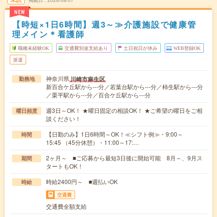
掲載日
2026/08/07
NEW
【時短×1日6時間】週3～≫介護施設で健康管
理メイン＊看護師
職種未経験OK
交通費別途支給あり
土日祝日が休み
WEB登録OK
派遣
神奈川県
川崎市麻生区
勤務地
新百合ケ丘駅から---分／若葉台駅から---分／柿生駅から---分
／栗平駅から---分／百合ケ丘駅から---分
週3日～OK！ ★曜日固定の相談OK！ ★ご希望の曜日をご相
曜日頻度
談ください！
【日勤のみ】1日6時間～OK！≪シフト例≫・9:00～
時間
15:45 （45分休憩）・11:00～17:…
2ヶ月～ ■ご応募から最短3日後に開始可能 8月～、9月ス
期間
タートもOK！
時給2400円～ ■週払いOK
時給
交通費
交通費全額支給