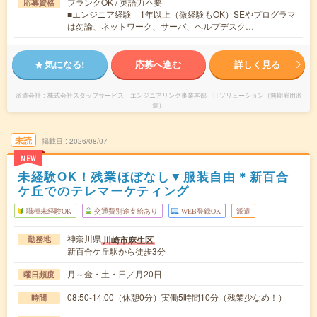
ブランクOK / 英語力不要
応募資格
■エンジニア経験 1年以上（微経験もOK）SEやプログラマ
は勿論、ネットワーク、サーバ、ヘルプデスク…
気になる!
応募へ進む
詳しく見る
派遣会社
株式会社スタッフサービス エンジニアリング事業本部 ITソリューション（無期雇用派
遣）
未読
掲載日
2026/08/07
NEW
未経験OK！残業ほぼなし▼服装自由＊新百合
ケ丘でのテレマーケティング
職種未経験OK
交通費別途支給あり
WEB登録OK
派遣
神奈川県
川崎市麻生区
勤務地
新百合ケ丘駅から徒歩3分
月～金・土・日／月20日
曜日頻度
08:50-14:00（休憩0分）実働5時間10分（残業少なめ！）
時間