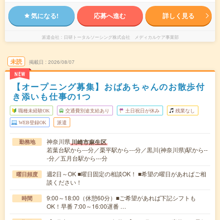
気になる!
応募へ進む
詳しく見る
派遣会社
日研トータルソーシング株式会社 メディカルケア事業部
未読
掲載日
2026/08/07
NEW
【オープニング募集】おばあちゃんのお散歩付
き添いも仕事の1つ
職種未経験OK
交通費別途支給あり
土日祝日が休み
残業なし
WEB登録OK
派遣
神奈川県
川崎市麻生区
勤務地
若葉台駅から---分／栗平駅から---分／黒川(神奈川県)駅から--
-分／五月台駅から---分
週2日～OK ■曜日固定の相談OK！ ■希望の曜日があればご相
曜日頻度
談ください！
9:00～18:00（休憩60分）■ご希望があれば下記シフトも
時間
OK！早番 7:00～16:00遅番 …