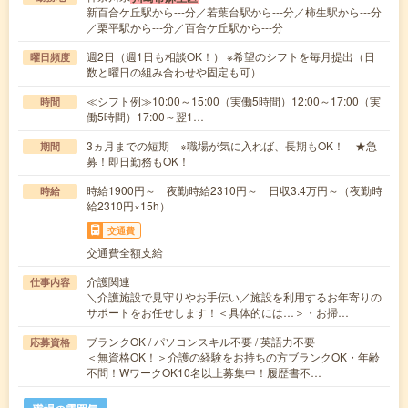
新百合ケ丘駅から---分／若葉台駅から---分／柿生駅から---分
／栗平駅から---分／百合ケ丘駅から---分
週2日（週1日も相談OK！） ※希望のシフトを毎月提出（日
曜日頻度
数と曜日の組み合わせや固定も可）
≪シフト例≫10:00～15:00（実働5時間）12:00～17:00（実
時間
働5時間）17:00～翌1…
3ヵ月までの短期 ※職場が気に入れば、長期もOK！ ★急
期間
募！即日勤務もOK！
時給1900円～ 夜勤時給2310円～ 日収3.4万円～（夜勤時
時給
給2310円×15h）
交通費
交通費全額支給
介護関連
仕事内容
＼介護施設で見守りやお手伝い／施設を利用するお年寄りの
サポートをお任せします！＜具体的には…＞・お掃…
ブランクOK / パソコンスキル不要 / 英語力不要
応募資格
＜無資格OK！＞介護の経験をお持ちの方ブランクOK・年齢
不問！WワークOK10名以上募集中！履歴書不…