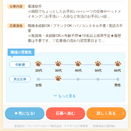
看護助手
仕事内容
≪病院でちょっとしたお手伝い≫○シーツの交換やベッドメ
イキング〇お手洗い・入浴など生活のお手伝い○診…
職種未経験OK / ブランクOK / パソコンスキル不要 / 英語力不
応募資格
要
≪無資格・未経験OK≫年齢不問★10名以上採用予定★履歴
書は不要です。▽応募後の流れ1)翌営業日まで…
職場の雰囲気
年齢層
20代
30代
40代
50代
60代
男女比率
女性
男性
もっと見る
気になる!
応募へ進む
詳しく見る
派遣会社
マンパワーグループ株式会社 ケアサービス事業部 （医療福祉介護関連）