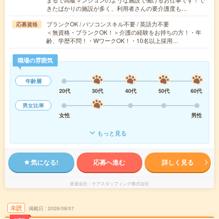
きたばかりの施設が多く、利用者さんの要介護度も…
ブランクOK / パソコンスキル不要 / 英語力不要
応募資格
＜無資格・ブランクOK！＞介護の経験をお持ちの方！・年
齢、学歴不問！・WワークOK！・10名以上採用…
職場の雰囲気
年齢層
20代
30代
40代
50代
60代
男女比率
女性
男性
もっと見る
気になる!
応募へ進む
詳しく見る
派遣会社
ケアスタッフィング株式会社
未読
掲載日
2026/08/07