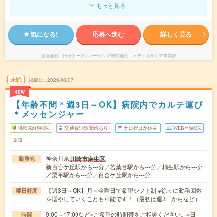
もっと見る
気になる!
応募へ進む
詳しく見る
派遣会社
日研トータルソーシング株式会社 メディカルケア事業部
未読
掲載日
2026/08/07
NEW
【年齢不問＊週3日～OK】病院内でカルテ運び
＊メッセンジャー
職種未経験OK
交通費別途支給あり
土日祝日が休み
WEB登録OK
派遣
神奈川県
川崎市麻生区
勤務地
新百合ケ丘駅から---分／若葉台駅から---分／柿生駅から---分
／栗平駅から---分／百合ケ丘駅から---分
【週3日～OK】月～金曜日で希望シフト制 ※徐々に勤務回数
曜日頻度
を増やしていくことも可能です！（最初は週3日からなど）
9:00～17:00など※ご希望の時間帯をご相談ください。※日
時間