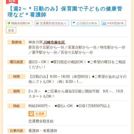
NEW
【週2～＊日勤のみ】保育園で子どもの健康管
理など＊看護師
職種未経験OK
交通費別途支給あり
土日祝日が休み
WEB登録OK
派遣
神奈川県
川崎市麻生区
勤務地
新百合ケ丘駅から---分／若葉台駅から---分／柿生駅から---分
／栗平駅から---分／百合ケ丘駅から---分
週2日～OK！ ■曜日固定の相談OK！ ■ご希望の曜日をご相談
曜日頻度
ください！
【日勤のみ】9:00～18:00（休憩60分）■ご希望があればその
時間
他シフトもOK！（例）8:30～1…
2ヶ月～ ■ご応募から最短3日後に開始可能 9月～、10月
期間
スタートもOK！
時給2400円～ ■週払いOK ■日収1万9200円以上
時給
交通費
交通費全額支給
看護師・准看護師
仕事内容