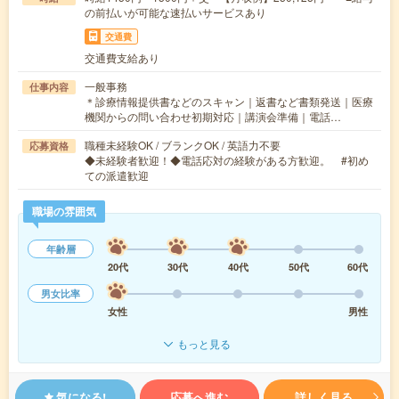
の前払いが可能な速払いサービスあり
交通費
交通費支給あり
一般事務
仕事内容
＊診療情報提供書などのスキャン｜返書など書類発送｜医療
機関からの問い合わせ初期対応｜講演会準備｜電話…
職種未経験OK / ブランクOK / 英語力不要
応募資格
◆未経験者歓迎！◆電話応対の経験がある方歓迎。 #初め
ての派遣歓迎
職場の雰囲気
年齢層
20代
30代
40代
50代
60代
男女比率
女性
男性
もっと見る
気になる!
応募へ進む
詳しく見る