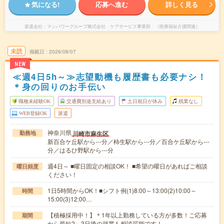
気になる!
応募へ進む
詳しく見る
派遣会社
マンパワーグループ株式会社 ケアサービス事業部 （医療福祉介護関連）
未読
掲載日
2026/08/07
NEW
≪週4日5h～≫志望動機も履歴書も必要ナシ！
＊身の回りのお手伝い
職種未経験OK
交通費別途支給あり
土日祝日が休み
残業なし
WEB登録OK
派遣
神奈川県
川崎市麻生区
勤務地
新百合ケ丘駅から---分／柿生駅から---分／百合ケ丘駅から---
分／はるひ野駅から---分
週4日～ ■曜日固定の相談OK！ ■希望の曜日があればご相談
曜日頻度
ください！
1日5時間からOK！■シフト例(1)8:00～13:00(2)10:00～
時間
15:00(3)12:00…
【積極採用中！】＊1年以上勤務している方が多数！ご応募
期間
から最短2～3日後の就業も相談可能です！