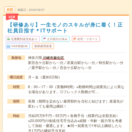
未読
掲載日
2026/08/07
NEW
【研修あり】一生モノのスキルが身に着く！正
社員目指す＊ITサポート
交通費別途支給あり
土日祝日が休み
在宅・リモート
WEB登録OK
無期雇用派遣
神奈川県
川崎市麻生区
勤務地
新百合ケ丘駅から---分／若葉台駅から---分／柿生駅から---分
／栗平駅から---分／百合ケ丘駅から---分
月～金（週休2日制）
曜日頻度
8：30～17：30（実働8時間）※勤務時間は就業先により異な
時間
る場合があります。◎フレックス勤務が可…
長期（期間を定めない雇用契約を当社と結びます）派遣先が
期間
変わっても雇用は継続！
月給25万6千円～55万円＋各種手当（残業代は全額支給）
時給
※20,000円の地域/住宅手当込み※経験・年齢・能力等を考慮
して加給・優遇します。★同一就業先で1年以上継続したら
月1万円の継続手当支給