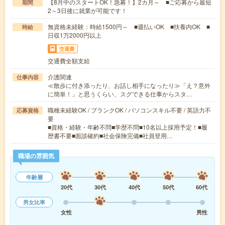
【8月中のスタートOK！急募！】2カ月～ ■ご応募から最短
期間
2～3日後に就業が可能です！
無資格未経験：時給1500円～ ■週払いOK ■扶養内OK ■
時給
日収1万2000円以上
交通費
交通費全額支給
介護関連
仕事内容
≪散歩に付き添ったり、お話し相手になったり≫「え？意外
に簡単！」と思うくらい、スグできる仕事からスタ…
職種未経験OK / ブランクOK / パソコンスキル不要 / 英語力不
応募資格
要
■資格・経験・年齢不問■学歴不問■10名以上採用予定！■履
歴書不要■面談確約■社会保険完備■社員登用…
職場の雰囲気
年齢層
20代
30代
40代
50代
60代
男女比率
女性
男性