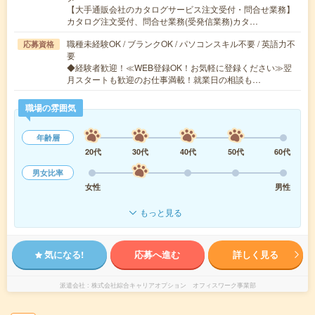
【大手通販会社のカタログサービス注文受付・問合せ業務】
カタログ注文受付、問合せ業務(受発信業務)カタ…
職種未経験OK / ブランクOK / パソコンスキル不要 / 英語力不
応募資格
要
◆経験者歓迎！≪WEB登録OK！お気軽に登録ください≫翌
月スタートも歓迎のお仕事満載！就業日の相談も…
職場の雰囲気
年齢層
20代
30代
40代
50代
60代
男女比率
女性
男性
もっと見る
気になる!
応募へ進む
詳しく見る
派遣会社
株式会社綜合キャリアオプション オフィスワーク事業部