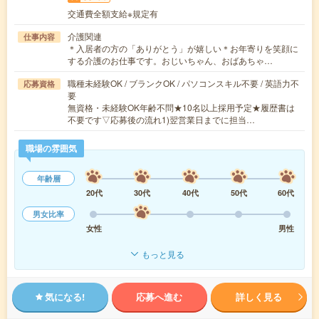
交通費全額支給※規定有
介護関連
仕事内容
＊入居者の方の「ありがとう」が嬉しい＊お年寄りを笑顔に
する介護のお仕事です。おじいちゃん、おばあちゃ…
職種未経験OK / ブランクOK / パソコンスキル不要 / 英語力不
応募資格
要
無資格・未経験OK年齢不問★10名以上採用予定★履歴書は
不要です▽応募後の流れ1)翌営業日までに担当…
職場の雰囲気
年齢層
20代
30代
40代
50代
60代
男女比率
女性
男性
もっと見る
気になる!
応募へ進む
詳しく見る