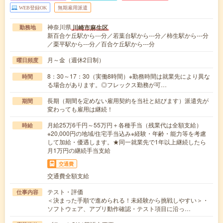
WEB登録OK
無期雇用派遣
神奈川県
川崎市麻生区
勤務地
新百合ケ丘駅から---分／若葉台駅から---分／柿生駅から---分
／栗平駅から---分／百合ケ丘駅から---分
月～金（週休2日制）
曜日頻度
8：30～17：30（実働8時間）※勤務時間は就業先により異な
時間
る場合があります。◎フレックス勤務が可…
長期（期間を定めない雇用契約を当社と結びます）派遣先が
期間
変わっても雇用は継続！
月給25万6千円～55万円＋各種手当（残業代は全額支給）
時給
※20,000円の地域/住宅手当込み※経験・年齢・能力等を考慮
して加給・優遇します。★同一就業先で1年以上継続したら
月1万円の継続手当支給
交通費
交通費全額支給
テスト・評価
仕事内容
＜決まった手順で進められる！未経験から挑戦しやすい＞・
ソフトウェア、アプリ動作確認・テスト項目に沿っ…