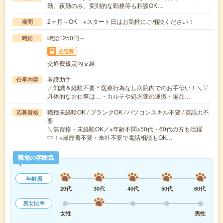
勤、夜勤のみ、変則的な勤務等も相談OK…
2ヶ月～OK ※スタート日はお気軽にご相談ください！
期間
時給1250円～
時給
交通費
交通費規定内支給
看護助手
仕事内容
／知識＆経験不要＊医療行為なし病院内でのお手伝い！＼▽
具体的なお仕事は…・カルテや処方薬の運搬・備品…
職種未経験OK / ブランクOK / パソコンスキル不要 / 英語力不
応募資格
要
＼無資格・未経験OK／※年齢不問※50代・60代の方も活躍
中！※履歴書不要・来社不要で電話相談もOK…
職場の雰囲気
年齢層
20代
30代
40代
50代
60代
男女比率
女性
男性