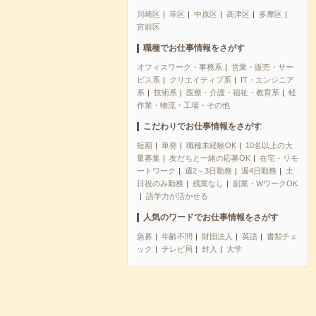
川崎区
幸区
中原区
高津区
多摩区
宮前区
職種でお仕事情報をさがす
オフィスワーク・事務系
営業・販売・サー
ビス系
クリエイティブ系
IT・エンジニア
系
技術系
医療・介護・福祉・教育系
軽
作業・物流・工場・その他
こだわりでお仕事情報をさがす
短期
単発
職種未経験OK
10名以上の大
量募集
友だちと一緒の応募OK
在宅・リモ
ートワーク
週2～3日勤務
週4日勤務
土
日祝のみ勤務
残業なし
副業・WワークOK
語学力が活かせる
人気のワードでお仕事情報をさがす
急募
年齢不問
財団法人
英語
書類チェ
ック
テレビ局
封入
大学