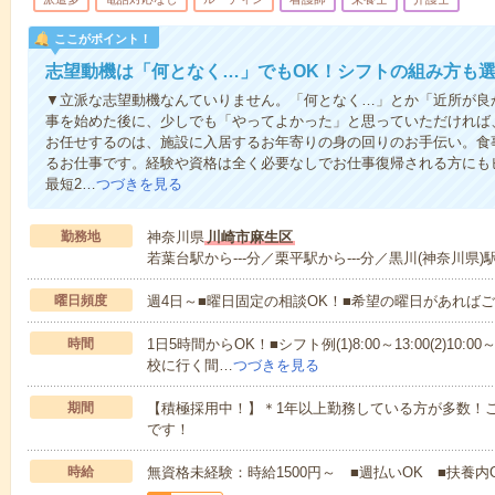
ここがポイント！
志望動機は「何となく…」でもOK！シフトの組み方も
▼立派な志望動機なんていりません。「何となく…」とか「近所が良
事を始めた後に、少しでも「やってよかった」と思っていただければ
お任せするのは、施設に入居するお年寄りの身の回りのお手伝い。食
るお仕事です。経験や資格は全く必要なしでお仕事復帰される方にも
最短2…
つづきを見る
勤務地
神奈川県
川崎市麻生区
若葉台駅から---分／栗平駅から---分／黒川(神奈川県)駅
曜日頻度
週4日～■曜日固定の相談OK！■希望の曜日があれば
時間
1日5時間からOK！■シフト例(1)8:00～13:00(2)10:00～
校に行く間…
つづきを見る
期間
【積極採用中！】＊1年以上勤務している方が多数！ご
です！
時給
無資格未経験：時給1500円～ ■週払いOK ■扶養内