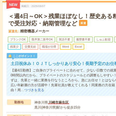
NEW
掲載日
2026/08/07
＜週4日～OK＞残業ほぼなし！歴史ある
で受注対応・納期管理など
派遣
精密機器メーカー
派遣先
ブランクOK
既卒第二新卒OK
英語不要
履歴書不要
しゅふ歓迎
残業少
交費支給
職場が分煙
Word
Excel
ここがポイント！
土日祝休み！ＯＪＴしっかりあり安心！長期予定のお仕
【週4日勤務】ご自身のプライベートに合わせて、少ない日数での就
0時間以内だから、プライベートのスケジュールとの調整もしやすい
ずは、先輩と一緒に業務を行なうところから。急にお任せ！とはなら
広い年齢層の方が活躍中！先輩社員が教えてくれる！同業務の方在籍
由！周…
つづきを見る
勤務地
神奈川県
川崎市麻生区
黒川(神奈川県)駅から徒歩15分