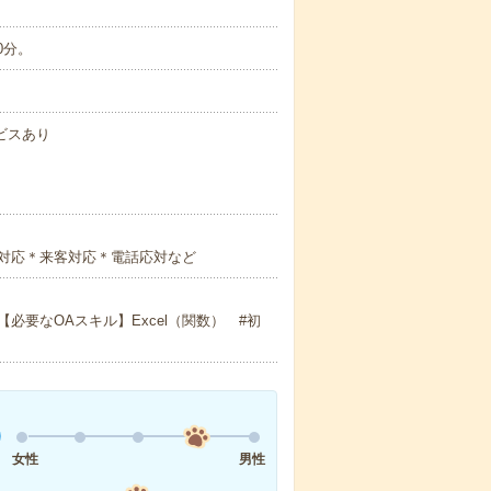
0分。
ビスあり
対応＊来客対応＊電話応対など
要なOAスキル】Excel（関数） #初
女性
男性