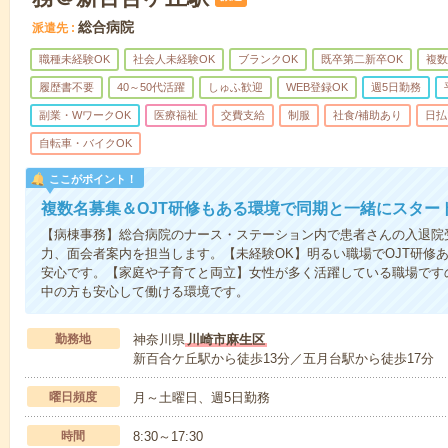
総合病院
派遣先
職種未経験OK
社会人未経験OK
ブランクOK
既卒第二新卒OK
複数
履歴書不要
40～50代活躍
しゅふ歓迎
WEB登録OK
週5日勤務
副業・WワークOK
医療福祉
交費支給
制服
社食/補助あり
日払
自転車・バイクOK
ここがポイント！
複数名募集＆OJT研修もある環境で同期と一緒にスター
【病棟事務】総合病院のナース・ステーション内で患者さんの入退院
力、面会者案内を担当します。【未経験OK】明るい職場でOJT研修
安心です。【家庭や子育てと両立】女性が多く活躍している職場です
中の方も安心して働ける環境です。
勤務地
神奈川県
川崎市麻生区
新百合ケ丘駅から徒歩13分／五月台駅から徒歩17分
曜日頻度
月～土曜日、週5日勤務
時間
8:30～17:30