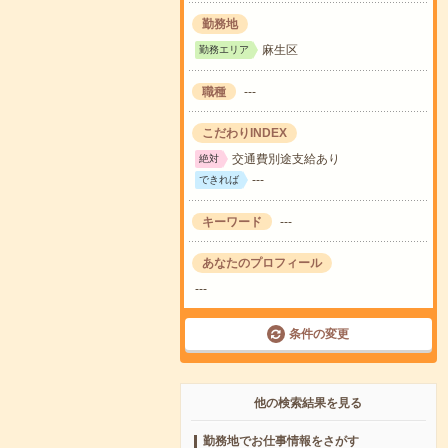
勤務地
麻生区
勤務エリア
職種
---
こだわりINDEX
交通費別途支給あり
絶対
---
できれば
キーワード
---
あなたのプロフィール
---
条件の変更
他の検索結果を見る
勤務地でお仕事情報をさがす