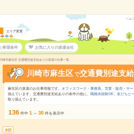
ヘル
エリア変更
た希望条件
お気に入りの派遣会社
川崎市麻生区 交通費別途支給ありの派遣の仕事一覧
川崎市麻生区
交通費別途支
で
麻生区の派遣のお仕事情報です。
オフィスワーク・事務系
、
営業・販売・サー
揃えています。交通費別途支給ありの条件の他に、
職種未経験OK
、
友だちと一
取り揃えています。
136
1
30
件中
～
件を表示中
未読