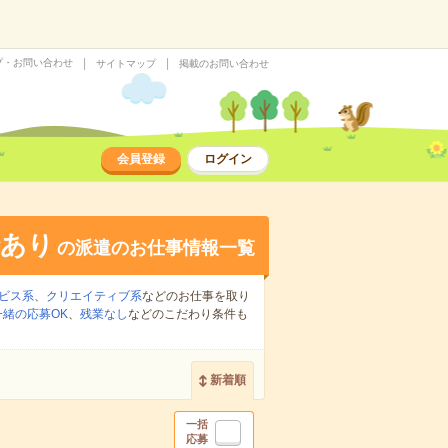
プ・お問い合わせ
サイトマップ
掲載のお問い合わせ
会員登録
ログイン
給あり
の派遣のお仕事情報一覧
ビス系
、
クリエイティブ系
などのお仕事を取り
緒の応募OK
、
残業なし
などのこだわり条件も
新着順
一括
応募