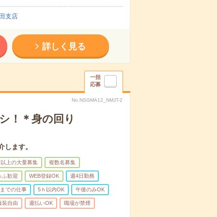
田支店
詳しく見る
一括
応募
No.NSGMA12_NMJT-2
ナシ！＊身の回り
介します。
名以上の大量募集
複数名募集
ゅふ歓迎
WEB登録OK
週4日勤務
前までの仕事
5ｈ以内OK
午後のみOK
服装自由
週払いOK
職場が禁煙