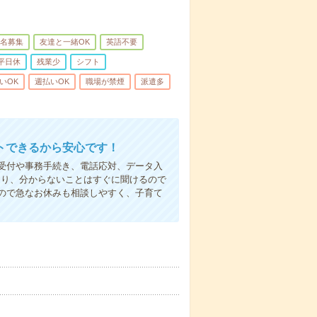
名募集
友達と一緒OK
英語不要
平日休
残業少
シフト
いOK
週払いOK
職場が禁煙
派遣多
トできるから安心です！
受付や事務手続き、電話応対、データ入
あり、分からないことはすぐに聞けるので
ので急なお休みも相談しやすく、子育て