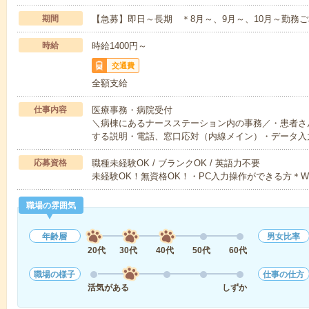
期間
【急募】即日～長期 ＊8月～、9月～、10月～勤務
時給
時給1400円～
交通費
全額支給
仕事内容
医療事務・病院受付
＼病棟にあるナースステーション内の事務／・患者さ
する説明・電話、窓口応対（内線メイン）・データ入
応募資格
職種未経験OK / ブランクOK / 英語力不要
未経験OK！無資格OK！・PC入力操作ができる方＊W
職場の雰囲気
年齢層
男女比率
20代
30代
40代
50代
60代
職場の様子
仕事の仕方
活気がある
しずか