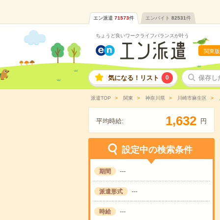
エン派遣
71573
件
エンバイト
82531
件
ちょうど良いワークライフバランスが叶う
関東版
気になる！リスト
0
保存し
派遣TOP
関東
神奈川県
川崎市麻生区
,
1
6
3
2
平均時給:
円
設定中の検索条件
期間
---
派遣形式
---
時給
---