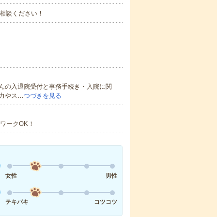
ご相談ください！
んの入退院受付と事務手続き・入院に関
力やス…
つづきを見る
ワークOK！
女性
男性
テキパキ
コツコツ