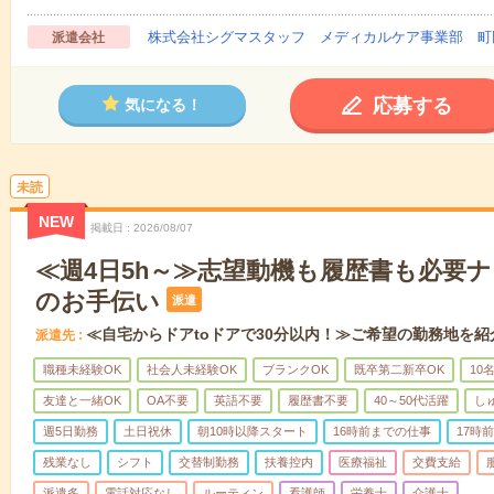
株式会社シグマスタッフ メディカルケア事業部 町
派遣会社
応募する
気になる！
未読
NEW
掲載日
2026/08/07
≪週4日5h～≫志望動機も履歴書も必要
のお手伝い
派遣
≪自宅からドアtoドアで30分以内！≫ご希望の勤務地を紹
派遣先
職種未経験OK
社会人未経験OK
ブランクOK
既卒第二新卒OK
10
友達と一緒OK
OA不要
英語不要
履歴書不要
40～50代活躍
し
週5日勤務
土日祝休
朝10時以降スタート
16時前までの仕事
17時
残業なし
シフト
交替制勤務
扶養控内
医療福祉
交費支給
派遣多
電話対応なし
ルーティン
看護師
栄養士
介護士