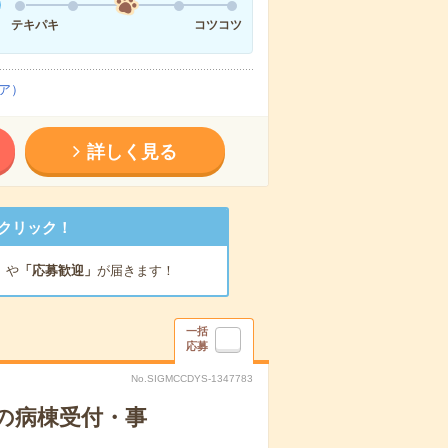
テキパキ
コツコツ
ア）
詳しく見る
クリック！
」
や
「応募歓迎」
が届きます！
一括
応募
No.SIGMCCDYS-1347783
の病棟受付・事