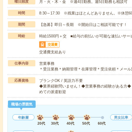
曜日頻度
月・火・木・金 ※週4日勤務。週5日勤務も相談可
時間
8:30～17:30 ※残業はほとんどありません。※休憩6
期間
【急募】即日～長期 ※開始日はご相談可能です！
時給
時給1500円＋交 ■給与の前払いが可能な速払いサー
交通費
交通費支給あり
仕事内容
営業事務
＊受注業務＊納期管理＊在庫管理＊受注依頼＊メール
応募資格
ブランクOK / 英語力不要
◆業界経験問いません！◆営業事務の経験がある方◆【必
めての派遣歓迎
職場の雰囲気
年齢層
男女比率
20代
30代
40代
50代
60代