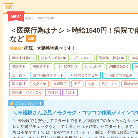
未読
NEW
掲載日
2026/08/08
＜医療行為はナシ＞時給1540円！病院
など
派遣
病院 ★勤務地選べます！
派遣先
職種未経験OK
社会人未経験OK
ブランクOK
既卒第二新卒OK
10
英語不要
履歴書不要
40～50代活躍
しゅふ歓迎
WEB登録OK
週
土日祝休
朝10時以降スタート
16時前までの仕事
17時前までの仕事
医療福祉
交費支給
車通勤可
大手
制服
日払いOK
職場が禁
自転車・バイクOK
看護師
介護士
ここがポイント！
＼未経験さん必見／モクモク・コツコツ作業がメインで
＼ 未経験でも安心してスタートできる ／病院内でのかんたんなサポ
伝いや備品チェックなど、すぐ覚えられる作業からスタートします。
験は不要です！＼ はじめやすさもバッチリ ／面談・登録はお電話で