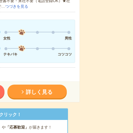
歴書不要・来社不要（電話登録OK）★社
で…
つづきを見る
女性
男性
テキパキ
コツコツ
詳しく見る
クリック！
」
や
「応募歓迎」
が届きます！