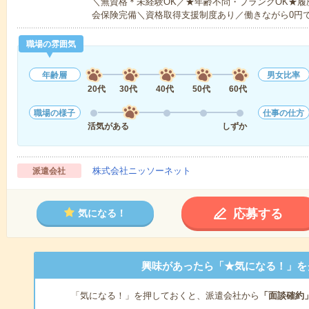
＼無資格＊未経験OK／★年齢不問・ブランクOK★履
会保険完備＼資格取得支援制度あり／働きながら0円
職場の雰囲気
年齢層
男女比率
20代
30代
40代
50代
60代
職場の様子
仕事の仕方
活気がある
しずか
株式会社ニッソーネット
派遣会社
応募する
気になる！
興味があったら「★気になる！」を
「気になる！」を押しておくと、派遣会社から
「面談確約