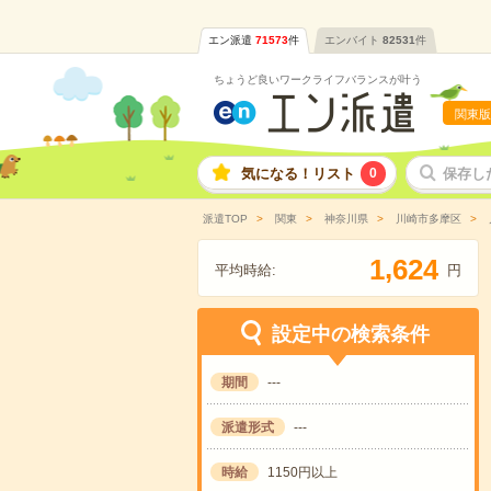
エン派遣
71573
件
エンバイト
82531
件
ちょうど良いワークライフバランスが叶う
関東版
気になる！リスト
0
保存し
派遣TOP
関東
神奈川県
川崎市多摩区
,
1
6
2
4
平均時給:
円
設定中の検索条件
期間
---
派遣形式
---
時給
1150円以上