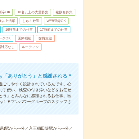
新卒OK
10名以上の大量募集
複数名募集
0歳以上活躍
しゅふ歓迎
WEB登録OK
16時前までの仕事
17時前までの仕事
ークOK
医療福祉
交費支給
話対応なし
ルーティン
も「ありがとう」と感謝される＊
過ごしやすく設計されているんです。心
お手伝い、検査の付き添いなどをお任せ
とう」とみんなに感謝されるお仕事。医
ね！▼マンパワーグループのスタッフさ
県)駅から---分／京王稲田堤駅から---分／