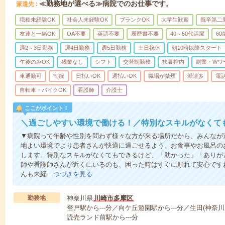
≪勤務地が選べる≫病院でのお仕事です。
派遣先
職種未経験OK
社会人未経験OK
ブランクOK
大学生歓迎
既卒第二
友達と一緒OK
OA不要
英語不要
履歴書不要
40～50代活躍
6
週2～3日勤務
週4日勤務
週5日勤務
土日祝休
朝10時以降スタート
午後のみOK
残業なし
シフト
交替制勤務
扶養控内
副業・Wワ
車通勤可
制服
日払いOK
週払いOK
職場が禁煙
派遣多
電
自転車・バイクOK
看護師
介護士
ここがポイント！
＼過ごしやすい環境で働ける！／特別なスキルがなくて
▼病院って年齢や性別を問わず様々な方が来る場所だから、みんなが
地よい環境でより患者さんが快適に過ごせるよう、お食事やお風呂の
します。特別なスキルがなくてもできるけど、「助かった」「ありが
師や看護師さんが近くにいるのも、困った時はすぐに頼れて安心です
んも未経…
つづきを見る
勤務地
神奈川県
川崎市多摩区
登戸駅から---分／向ケ丘遊園駅から---分／生田(神奈川
読売ランド前駅から---分