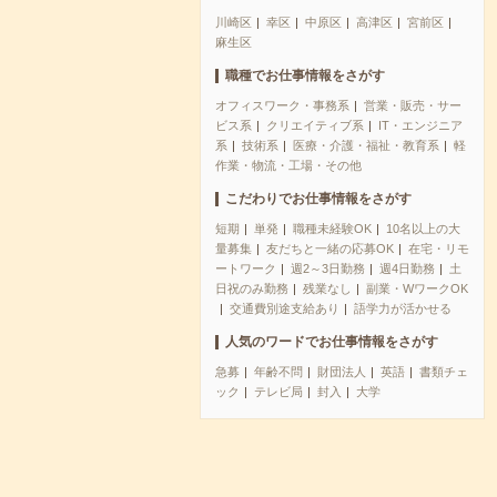
川崎区
幸区
中原区
高津区
宮前区
麻生区
職種でお仕事情報をさがす
オフィスワーク・事務系
営業・販売・サー
ビス系
クリエイティブ系
IT・エンジニア
系
技術系
医療・介護・福祉・教育系
軽
作業・物流・工場・その他
こだわりでお仕事情報をさがす
短期
単発
職種未経験OK
10名以上の大
量募集
友だちと一緒の応募OK
在宅・リモ
ートワーク
週2～3日勤務
週4日勤務
土
日祝のみ勤務
残業なし
副業・WワークOK
交通費別途支給あり
語学力が活かせる
人気のワードでお仕事情報をさがす
急募
年齢不問
財団法人
英語
書類チェ
ック
テレビ局
封入
大学