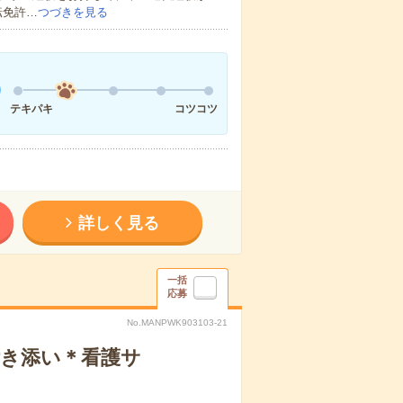
転免許…
つづきを見る
テキパキ
コツコツ
詳しく見る
一括
応募
No.MANPWK903103-21
付き添い＊看護サ