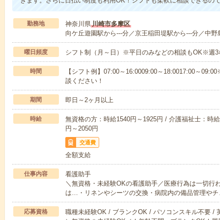
きます。さらに日払い制度も利用OK！シフトも柔軟に相談できるの
勤務地
神奈川県
川崎市多摩区
向ケ丘遊園駅から---分／京王稲田堤駅から---分／中野島
曜日頻度
シフト制（月～日）※平日のみなどの相談もOK※週3
時間
【シフト例】07:00～16:0009:00～18:0017:00
談ください！
期間
即日～2ヶ月以上
時給
無資格の方：時給1540円～1925円 / 介護福祉士：時給1
円～2050円
交通費
全額支給
仕事内容
看護助手
＼無資格・未経験OKの看護助手／医療行為は一切行
は…・リネンやシーツの交換・病院内の備品管理やチ
応募資格
職種未経験OK / ブランクOK / パソコンスキル不要 /