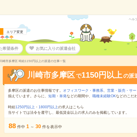
ヘル
エリア変更
た希望条件
お気に入りの派遣会社
川崎市多摩区 時給1150円以上の派遣の仕事一覧
川崎市多摩区
1150円以上
で
の派
多摩区の派遣のお仕事情報です。
オフィスワーク・事務系
、
営業・販売・サー
揃えています。さらに、
短期
・
単発
などの期間や、
職種未経験OK
などのこだ
時給
1250円以上
・
1800円以上
の求人はこちら
当サイトでは法令を遵守し、最低賃金以上の求人のみを掲載しています。
88
1
30
件中
～
件を表示中