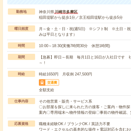
勤務地
神奈川県
川崎市多摩区
稲田堤駅から徒歩1分／京王稲田堤駅から徒歩5分
曜日頻度
月～金・土・日・祝(週5日) ※シフト制 ※土日・
みは平日となります）
時間
10:00～18:30(実働7時間30分 休憩1時間)
期間
【急募】即日～長期 毎月1日と16日が入社日です 
～！
時給
時給1650円 月収例 247,500円
交通費
全額支給
仕事内容
その他営業・販売・サービス系
〇お部屋を探しに来られた方の接客・ご案内・物件探
案内〇専用端末へ物件情報の登録〇事前の物件確認、
応募資格
職種未経験OK / ブランクOK / 英語力不要
ワード・エクセルの基本的な操作＋電話対応を含むお