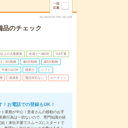
一括
応募
No.NISSOETRK-2BJ188
で備品のチェック
名以上の大量募集
友達と一緒OK
OA不要
2～3日勤務
週4日勤務
週5日勤務
午後のみOK
残業少
シフト
煙
派遣多
電話対応なし
ルーティン
す！お電話での登録もOK！
ート業務が中心！患者さんの移動のお手
医療行為は一切ないので、専門知識や経
完結！来社不要でスムーズにスタートで