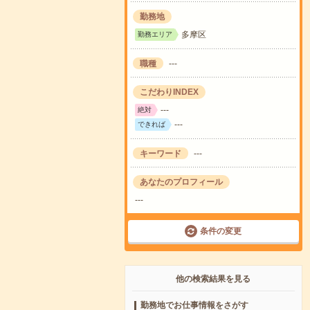
勤務地
多摩区
勤務エリア
職種
---
こだわりINDEX
---
絶対
---
できれば
キーワード
---
あなたのプロフィール
---
条件の変更
他の検索結果を見る
勤務地でお仕事情報をさがす