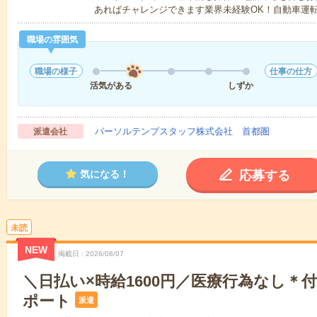
あればチャレンジできます業界未経験OK！自動車運
職場の雰囲気
職場の様子
仕事の仕方
活気がある
しずか
パーソルテンプスタッフ株式会社 首都圏
派遣会社
応募する
気になる！
未読
NEW
掲載日
2026/08/07
＼日払い×時給1600円／医療行為なし＊
ポート
派遣