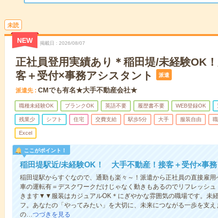
未読
NEW
掲載日
2026/08/07
正社員登用実績あり＊稲田堤/未経験OK
客＋受付×事務アシスタント
派遣
CMでも有名★大手不動産会社★
派遣先
職種未経験OK
ブランクOK
英語不要
履歴書不要
WEB登録OK
残業少
シフト
住宅
交費支給
駅歩5分
大手
服装自由
職
Excel
ここがポイント！
稲田堤駅近/未経験OK！ 大手不動産！接客＋受付×事
稲田堤駅からすぐなので、通勤も楽々～！派遣から正社員の直接雇用
車の運転有＝デスクワークだけじゃなく動きもあるのでリフレッシュ！
きます▼▼服装はカジュアルOK＊にぎやかな雰囲気の職場です。未
フ。あなたの「やってみたい」を大切に、未来につながる一歩を支え
の…
つづきを見る