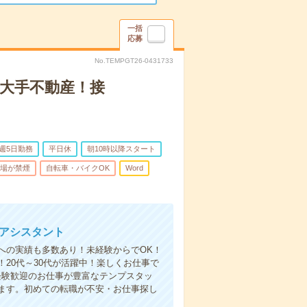
一括
応募
No.TEMPGT26-0431733
！大手不動産！接
週5日勤務
平日休
朝10時以降スタート
場が禁煙
自転車・バイクOK
Word
務アシスタント
への実績も多数あり！未経験からでOK！
20代～30代が活躍中！楽しくお仕事で
経験歓迎のお仕事が豊富なテンプスタッ
ます。初めての転職が不安・お仕事探し