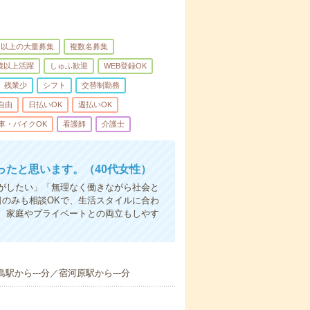
名以上の大量募集
複数名募集
0歳以上活躍
しゅふ歓迎
WEB登録OK
残業少
シフト
交替制勤務
自由
日払いOK
週払いOK
車・バイクOK
看護師
介護士
たと思います。（40代女性）
事がしたい」「無理なく働きながら社会と
日のみも相談OKで、生活スタイルに合わ
、家庭やプライベートとの両立もしやす
駅から---分／宿河原駅から---分