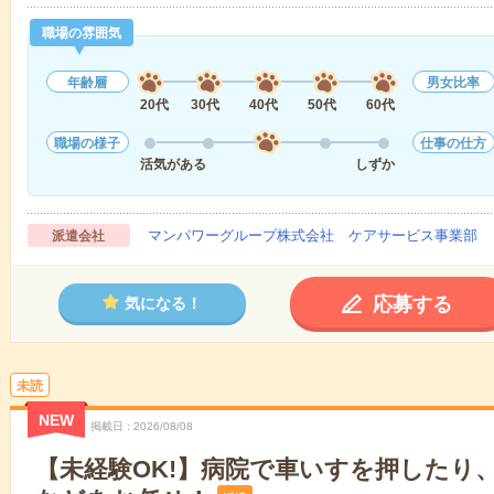
職場の雰囲気
年齢層
男女比率
20代
30代
40代
50代
60代
職場の様子
仕事の仕方
活気がある
しずか
マンパワーグループ株式会社 ケアサービス事業部 
派遣会社
応募する
気になる！
未読
NEW
掲載日
2026/08/08
【未経験OK!】病院で車いすを押したり