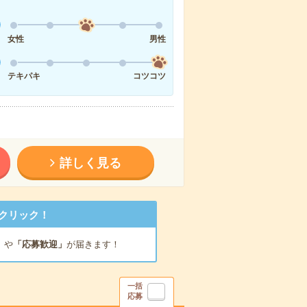
女性
男性
テキパキ
コツコツ
詳しく見る
クリック！
」
や
「応募歓迎」
が届きます！
一括
応募