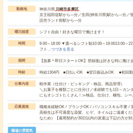
勤務地
神奈川県
川崎市多摩区
京王稲田堤駅から---分／生田(神奈川県)駅から---分／
読売ランド前駅から---分
曜日頻度
シフト自由！好きな曜日で働けます！
時間
9:00～18:00 ▼選べるシフト制10:00～19:0013:00～22
フト…
つづきを見る
期間
【急募＊即日スタートOK】登録後は好きな時に働け
時給
時給1304円 ■日払いOK ■翌日振込みOK ■初
仕事内容
軽作業（仕分け・ピッキング・検品、商品管理）
＼お菓子を種類ごとに仕分け／未経験でも1日～カン
にもオシゴトたくさん！≫検品、仕分け、梱包、シー
応募資格
職種未経験OK / ブランクOK / パソコンスキル不要 /
高校生は不可過度な染髪、ヒゲ、ネイルはご遠慮くだ
なため）【雇用契約が30日以内の派遣は下記の方が対
職場の雰囲気