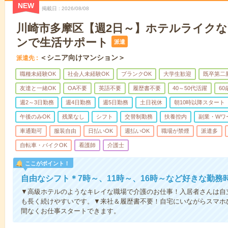
NEW
掲載日
2026/08/08
川崎市多摩区【週2日～】ホテルライク
ンで生活サポート
派遣
＜シニア向けマンション＞
派遣先
職種未経験OK
社会人未経験OK
ブランクOK
大学生歓迎
既卒第二
友達と一緒OK
OA不要
英語不要
履歴書不要
40～50代活躍
6
週2～3日勤務
週4日勤務
週5日勤務
土日祝休
朝10時以降スタート
午後のみOK
残業なし
シフト
交替制勤務
扶養控内
副業・Wワ
車通勤可
服装自由
日払いOK
週払いOK
職場が禁煙
派遣多
自転車・バイクOK
看護師
介護士
ここがポイント！
自由なシフト＊7時～、11時～、16時～など好きな勤務
▼高級ホテルのようなキレイな職場で介護のお仕事！入居者さんは自
も長く続けやすいです。▼来社＆履歴書不要！自宅にいながらスマホ
間なくお仕事スタートできます。