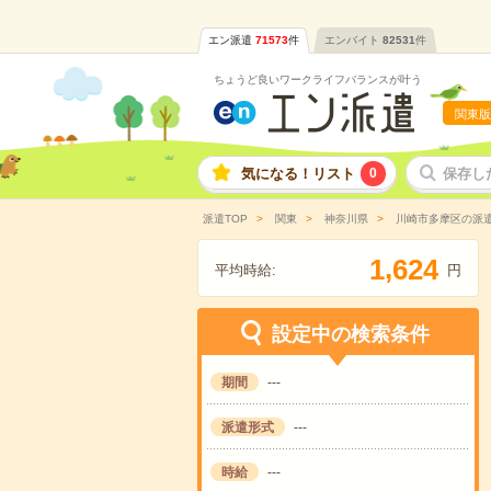
エン派遣
71573
件
エンバイト
82531
件
ちょうど良いワークライフバランスが叶う
関東版
気になる！リスト
0
保存し
派遣TOP
関東
神奈川県
川崎市多摩区の派
,
1
6
2
4
平均時給:
円
設定中の検索条件
期間
---
派遣形式
---
時給
---