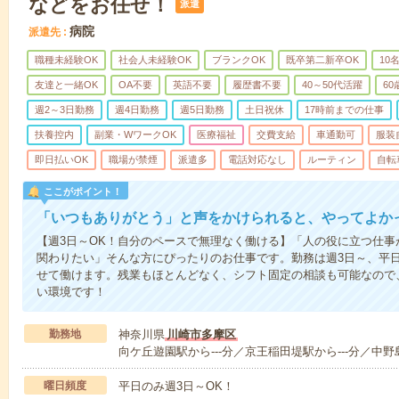
などをお任せ！
派遣
病院
派遣先
職種未経験OK
社会人未経験OK
ブランクOK
既卒第二新卒OK
10
友達と一緒OK
OA不要
英語不要
履歴書不要
40～50代活躍
6
週2～3日勤務
週4日勤務
週5日勤務
土日祝休
17時前までの仕事
扶養控内
副業・WワークOK
医療福祉
交費支給
車通勤可
服装
即日払いOK
職場が禁煙
派遣多
電話対応なし
ルーティン
自転
ここがポイント！
「いつもありがとう」と声をかけられると、やってよかっ
【週3日～OK！自分のペースで無理なく働ける】「人の役に立つ仕
関わりたい」そんな方にぴったりのお仕事です。勤務は週3日～、平
せて働けます。残業もほとんどなく、シフト固定の相談も可能なので
い環境です！
勤務地
神奈川県
川崎市多摩区
向ケ丘遊園駅から---分／京王稲田堤駅から---分／中野島
曜日頻度
平日のみ週3日～OK！