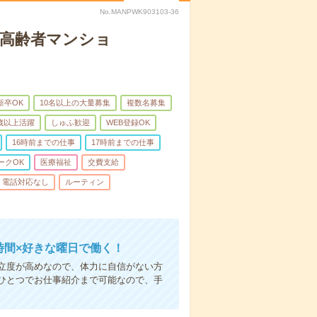
No.MANPWK903103-36
な高齢者マンショ
新卒OK
10名以上の大量募集
複数名募集
0歳以上活躍
しゅふ歓迎
WEB登録OK
16時前までの仕事
17時前までの仕事
ークOK
医療福祉
交費支給
電話対応なし
ルーティン
時間×好きな曜日で働く！
立度が高めなので、体力に自信がない方
ひとつでお仕事紹介まで可能なので、手