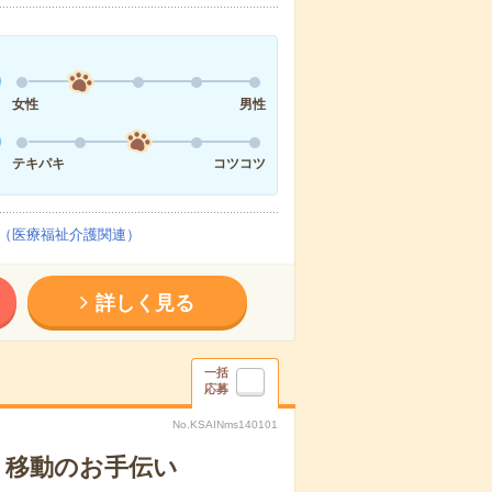
女性
男性
テキパキ
コツコツ
（医療福祉介護関連）
詳しく見る
一括
応募
No.KSAINms140101
、移動のお手伝い