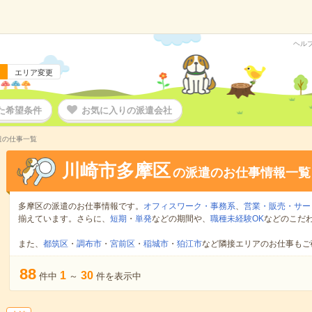
ヘル
エリア変更
た希望条件
お気に入りの派遣会社
遣の仕事一覧
川崎市多摩区
の派遣のお仕事情報一覧
多摩区の派遣のお仕事情報です。
オフィスワーク・事務系
、
営業・販売・サー
揃えています。さらに、
短期
・
単発
などの期間や、
職種未経験OK
などのこだ
また、
都筑区
・
調布市
・
宮前区
・
稲城市
・
狛江市
など隣接エリアのお仕事もご
88
1
30
件中
～
件を表示中