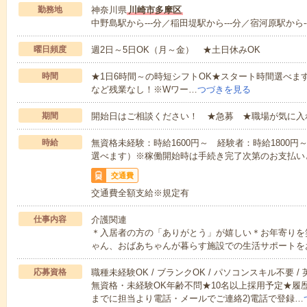
勤務地
神奈川県
川崎市多摩区
中野島駅から---分／稲田堤駅から---分／宿河原駅から--
曜日頻度
週2日～5日OK（月～金） ★土日休みOK
時間
★1日6時間～の時短シフトOK★スタート時間選べます！7:00～1
など残業なし！※Wワー…
つづきを見る
期間
開始日はご相談ください！ ★急募 ★職場が気に入
時給
無資格未経験：時給1600円～ 経験者：時給1800
選べます）※稼働開始時は手続き完了次第のお支払い
交通費
交通費全額支給※規定有
仕事内容
介護関連
＊入居者の方の「ありがとう」が嬉しい＊お年寄りを
ゃん、おばあちゃんが暮らす施設での生活サポートを
応募資格
職種未経験OK / ブランクOK / パソコンスキル不要 /
無資格・未経験OK年齢不問★10名以上採用予定★履
までに担当より電話・メールでご連絡2)電話で登録…