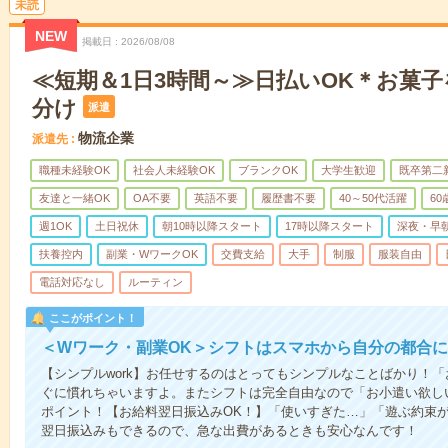
未読
NEW
掲載日
2026/08/08
≪短期＆1日3時間～≫日払いOK＊お菓
分け
派遣
物流企業
派遣先
職種未経験OK
社会人未経験OK
ブランクOK
大学生歓迎
既卒第二
友達と一緒OK
OA不要
英語不要
履歴書不要
40～50代活躍
6
週1OK
土日祝休
朝10時以降スタート
17時以降スタート
深夜・早
扶養控内
副業・WワークOK
交費支給
大手
制服
服装自由
電話対応なし
ルーティン
ここがポイント！
＜Wワーク・副業OK＞シフトはスマホから自分の都合
【シンプルwork】お任せするのはとってもシンプルなことばかり！
ぐに慣れちゃいますよ。またシフトは完全自由なので「お小遣い欲し
ポイント！【お給料翌日振込みOK！】「使いすぎた…」「遊ぶ約束
翌日振込みもできるので、急な出費があるときも安心なんです！