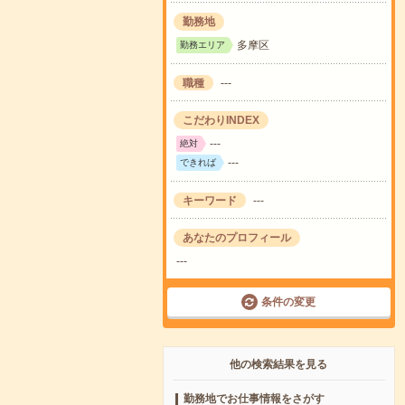
勤務地
多摩区
勤務エリア
職種
---
こだわりINDEX
---
絶対
---
できれば
キーワード
---
あなたのプロフィール
---
条件の変更
他の検索結果を見る
勤務地でお仕事情報をさがす