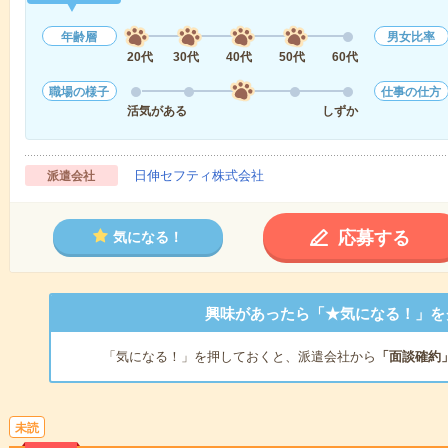
年齢層
男女比率
20代
30代
40代
50代
60代
職場の様子
仕事の仕方
活気がある
しずか
日伸セフティ株式会社
派遣会社
応募する
気になる！
興味があったら「★気になる！」を
「気になる！」を押しておくと、派遣会社から
「面談確約
未読