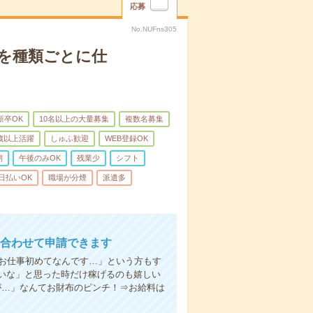
応募
No.NUFns305
子を種類ごとに仕
新卒OK
10名以上の大量募集
複数名募集
0歳以上活躍
しゅふ歓迎
WEB登録OK
朝
午後のみOK
残業少
シフト
日払いOK
職場が分煙
派遣多
に合わせて申請できます
「お仕事初めてなんです…」という方もす
いな」と思った時だけ稼げるのも嬉しい
が…」なんてお財布のピンチ！⇒お給料は