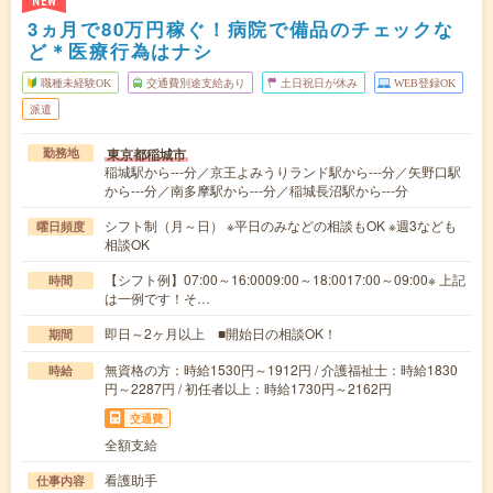
NEW
3ヵ月で80万円稼ぐ！病院で備品のチェックな
ど＊医療行為はナシ
職種未経験OK
交通費別途支給あり
土日祝日が休み
WEB登録OK
派遣
東京都稲城市
勤務地
稲城駅から---分／京王よみうりランド駅から---分／矢野口駅
から---分／南多摩駅から---分／稲城長沼駅から---分
シフト制（月～日） ※平日のみなどの相談もOK ※週3なども
曜日頻度
相談OK
【シフト例】07:00～16:0009:00～18:0017:00～09:00※ 上記
時間
は一例です！そ…
即日～2ヶ月以上 ■開始日の相談OK！
期間
無資格の方：時給1530円～1912円 / 介護福祉士：時給1830
時給
円～2287円 / 初任者以上：時給1730円～2162円
交通費
全額支給
看護助手
仕事内容