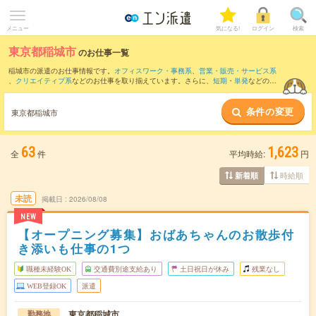
メニュー
気になる!
ログイン
検索
東京都稲城市
のお仕事一覧
稲城市の派遣のお仕事情報です。
オフィスワーク・事務系
、
営業・販売・サービス系
、
クリエイティブ系
などのお仕事を取り揃えています。さらに、
短期
・
単発
などの期
間や、
職種未経験OK
などのこだわり条件で絞り込んでいただけます。
条件の変更
また、
府中市
・
多摩市
・
調布市
・
麻生区
・
多摩区
など隣接エリアのお仕事もご確認い
東京都稲城市
ただけます。
63
1,623
全
件
平均時給:
円
時給順
新着順
未読
掲載日
2026/08/08
NEW
【オープニング募集】おばあちゃんのお散歩付
き添いも仕事の1つ
職種未経験OK
交通費別途支給あり
土日祝日が休み
残業なし
WEB登録OK
派遣
東京都稲城市
勤務地