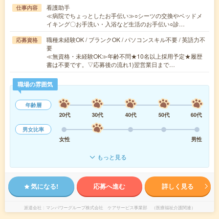
看護助手
仕事内容
≪病院でちょっとしたお手伝い≫○シーツの交換やベッドメ
イキング〇お手洗い・入浴など生活のお手伝い○診…
職種未経験OK / ブランクOK / パソコンスキル不要 / 英語力不
応募資格
要
≪無資格・未経験OK≫年齢不問★10名以上採用予定★履歴
書は不要です。▽応募後の流れ1)翌営業日まで…
職場の雰囲気
年齢層
20代
30代
40代
50代
60代
男女比率
女性
男性
もっと見る
気になる!
応募へ進む
詳しく見る
派遣会社
マンパワーグループ株式会社 ケアサービス事業部 （医療福祉介護関連）