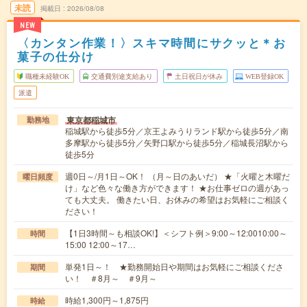
未読
掲載日
2026/08/08
NEW
〈カンタン作業！〉スキマ時間にサクッと＊お
菓子の仕分け
職種未経験OK
交通費別途支給あり
土日祝日が休み
WEB登録OK
派遣
東京都稲城市
勤務地
稲城駅から徒歩5分／京王よみうりランド駅から徒歩5分／南
多摩駅から徒歩5分／矢野口駅から徒歩5分／稲城長沼駅から
徒歩5分
週0日～/月1日～OK！ （月～日のあいだ） ★「火曜と木曜だ
曜日頻度
け」など色々な働き方ができます！ ★お仕事ゼロの週があっ
ても大丈夫。 働きたい日、お休みの希望はお気軽にご相談く
ださい！
【1日3時間～も相談OK!】＜シフト例＞9:00～12:0010:00～
時間
15:00 12:00～17…
単発1日～！ ★勤務開始日や期間はお気軽にご相談くださ
期間
い！ ＃8月～ ＃9月～
時給1,300円～1,875円
時給