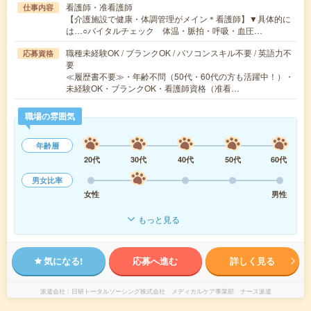
看護師・准看護師
仕事内容
【介護施設で健康・体調管理がメイン＊看護師】▼具体的に
は…○バイタルチェック 体温・脈拍・呼吸・血圧…
職種未経験OK / ブランクOK / パソコンスキル不要 / 英語力不
応募資格
要
≪履歴書不要≫・年齢不問（50代・60代の方も活躍中！）・
未経験OK・ブランクOK・看護師資格（准看…
職場の雰囲気
年齢層
20代
30代
40代
50代
60代
男女比率
女性
男性
もっと見る
気になる!
応募へ進む
詳しく見る
派遣会社
日研トータルソーシング株式会社 メディカルケア事業部 ナース派遣