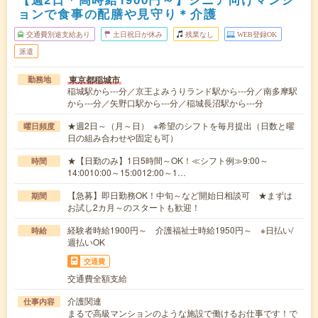
ョンで食事の配膳や見守り＊介護
交通費別途支給あり
土日祝日が休み
残業なし
WEB登録OK
派遣
東京都稲城市
勤務地
稲城駅から---分／京王よみうりランド駅から---分／南多摩駅
から---分／矢野口駅から---分／稲城長沼駅から---分
★週2日～（月～日） ※希望のシフトを毎月提出（日数と曜
曜日頻度
日の組み合わせや固定も可）
★【日勤のみ】1日5時間～OK！≪シフト例≫9:00～
時間
14:0010:00～15:0012:00～1…
【急募】即日勤務OK！中旬～など開始日相談可 ★まずは
期間
お試し2カ月～のスタートも歓迎！
経験者時給1900円～ 介護福祉士時給1950円～ ※日払い/
時給
週払いOK
交通費
交通費全額支給
介護関連
仕事内容
まるで高級マンションのような施設で働けるお仕事です！で