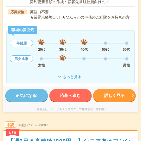
契約更新書類の作成＊顧客先常駐社員向けのメ…
英語力不要
応募資格
★業界未経験OK！★なんらかの事務のご経験をお持ちの方
職場の雰囲気
年齢層
20代
30代
40代
50代
60代
男女比率
女性
男性
もっと見る
気になる!
応募へ進む
詳しく見る
派遣会社
パーソルテンプスタッフ株式会社 首都圏
未読
掲載日
2026/08/07
NEW
【週2日＊高時給1900円～】シニア向けマンシ