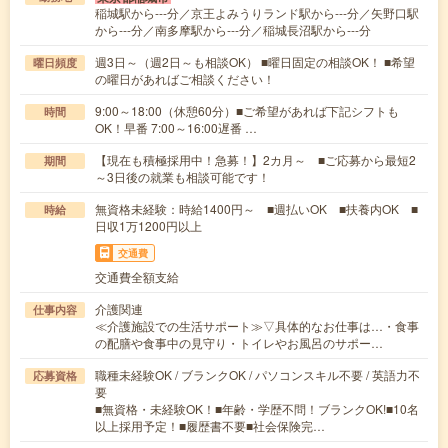
稲城駅から---分／京王よみうりランド駅から---分／矢野口駅
から---分／南多摩駅から---分／稲城長沼駅から---分
週3日～（週2日～も相談OK） ■曜日固定の相談OK！ ■希望
曜日頻度
の曜日があればご相談ください！
9:00～18:00（休憩60分）■ご希望があれば下記シフトも
時間
OK！早番 7:00～16:00遅番 …
【現在も積極採用中！急募！】2カ月～ ■ご応募から最短2
期間
～3日後の就業も相談可能です！
無資格未経験：時給1400円～ ■週払いOK ■扶養内OK ■
時給
日収1万1200円以上
交通費
交通費全額支給
介護関連
仕事内容
≪介護施設での生活サポート≫▽具体的なお仕事は…・食事
の配膳や食事中の見守り・トイレやお風呂のサポー…
職種未経験OK / ブランクOK / パソコンスキル不要 / 英語力不
応募資格
要
■無資格・未経験OK！■年齢・学歴不問！ブランクOK!■10名
以上採用予定！■履歴書不要■社会保険完…