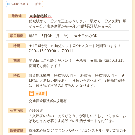
WEB登録OK
派遣
東京都稲城市
勤務地
稲城駅から---分／京王よみうりランド駅から---分／矢野口駅
から---分／南多摩駅から---分／稲城長沼駅から---分
週2日～5日OK（月～金） ★土日休みOK
曜日頻度
★1日6時間～の時短シフトOK★スタート時間選べます！
時間
7:00～16:009:00～17:0011:…
開始日はご相談ください！ ★急募 ★職場が気に入れば、
期間
長期でも働けます！
無資格未経験：時給1600円～ 経験者：時給1800円～ ★
時給
日払い／週払い制度あり（月払いも選べます）※稼働開始時
は手続き完了次第のお支払いとなります。
交通費
交通費全額支給※規定有
介護関連
仕事内容
＊入居者の方の「ありがとう」が嬉しい＊おじいちゃん、お
ばあちゃんが暮らす施設での生活サポートをお任せ…
職種未経験OK / ブランクOK / パソコンスキル不要 / 英語力不
応募資格