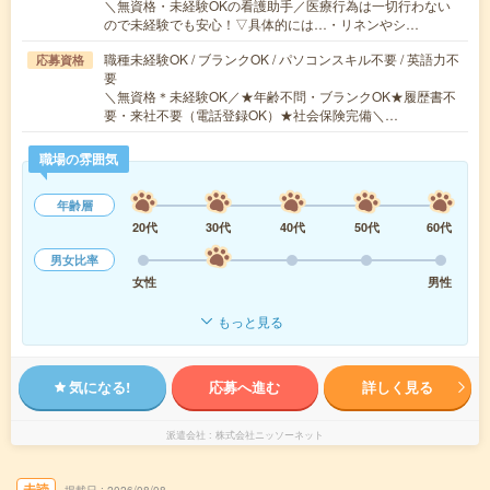
＼無資格・未経験OKの看護助手／医療行為は一切行わない
ので未経験でも安心！▽具体的には…・リネンやシ…
職種未経験OK / ブランクOK / パソコンスキル不要 / 英語力不
応募資格
要
＼無資格＊未経験OK／★年齢不問・ブランクOK★履歴書不
要・来社不要（電話登録OK）★社会保険完備＼…
職場の雰囲気
年齢層
20代
30代
40代
50代
60代
男女比率
女性
男性
もっと見る
気になる!
応募へ進む
詳しく見る
派遣会社
株式会社ニッソーネット
未読
掲載日
2026/08/08