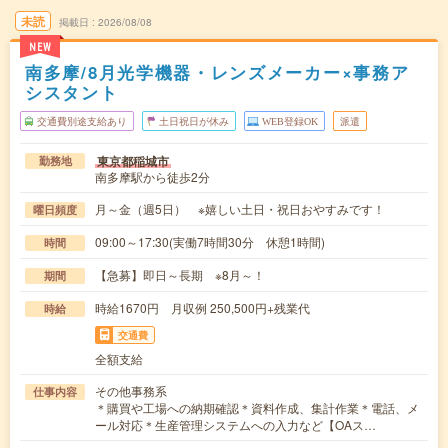
未読
掲載日
2026/08/08
NEW
南多摩/8月光学機器・レンズメーカー×事務ア
シスタント
交通費別途支給あり
土日祝日が休み
WEB登録OK
派遣
東京都稲城市
勤務地
南多摩駅から徒歩2分
月～金（週5日） ※嬉しい土日・祝日おやすみです！
曜日頻度
09:00～17:30(実働7時間30分 休憩1時間)
時間
【急募】即日～長期 ※8月～！
期間
時給1670円 月収例 250,500円+残業代
時給
交通費
全額支給
その他事務系
仕事内容
＊購買や工場への納期確認＊資料作成、集計作業＊電話、メ
ール対応＊生産管理システムへの入力など【OAス…