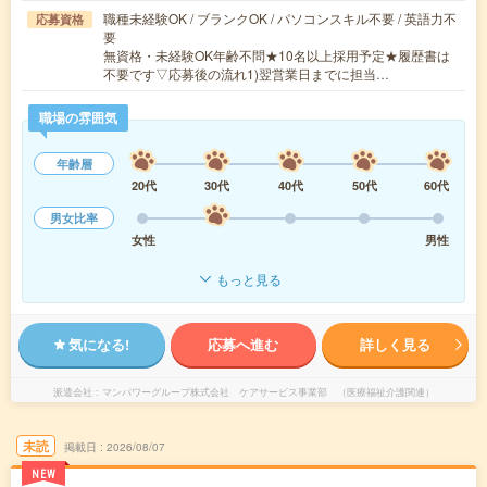
職種未経験OK / ブランクOK / パソコンスキル不要 / 英語力不
応募資格
要
無資格・未経験OK年齢不問★10名以上採用予定★履歴書は
不要です▽応募後の流れ1)翌営業日までに担当…
職場の雰囲気
年齢層
20代
30代
40代
50代
60代
男女比率
女性
男性
もっと見る
気になる!
応募へ進む
詳しく見る
派遣会社
マンパワーグループ株式会社 ケアサービス事業部 （医療福祉介護関連）
未読
掲載日
2026/08/07
NEW