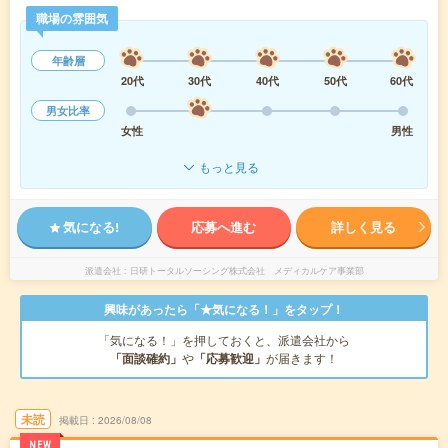
職場の雰囲気
年齢層
20代
30代
40代
50代
60代
男女比率
女性
男性
もっと見る
気になる!
応募へ進む
詳しく見る
派遣会社
日研トータルソーシング株式会社 メディカルケア事業部
興味があったら「★気になる！」をタップ！
「気になる！」を押しておくと、派遣会社から
「面談確約」
や
「応募歓迎」
が届きます！
未読
掲載日
2026/08/08
NEW