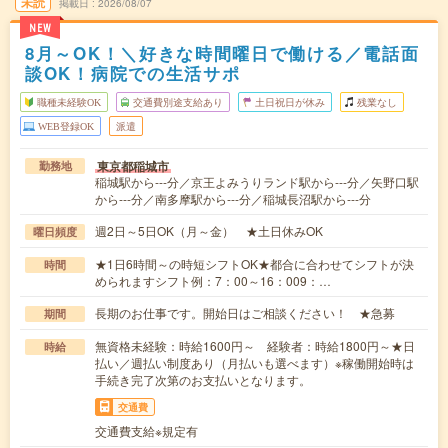
未読
掲載日
2026/08/07
NEW
8月～OK！＼好きな時間曜日で働ける／電話面
談OK！病院での生活サポ
職種未経験OK
交通費別途支給あり
土日祝日が休み
残業なし
WEB登録OK
派遣
東京都稲城市
勤務地
稲城駅から---分／京王よみうりランド駅から---分／矢野口駅
から---分／南多摩駅から---分／稲城長沼駅から---分
週2日～5日OK（月～金） ★土日休みOK
曜日頻度
★1日6時間～の時短シフトOK★都合に合わせてシフトが決
時間
められますシフト例：7：00～16：009：…
長期のお仕事です。開始日はご相談ください！ ★急募
期間
無資格未経験：時給1600円～ 経験者：時給1800円～★日
時給
払い／週払い制度あり（月払いも選べます）※稼働開始時は
手続き完了次第のお支払いとなります。
交通費
交通費支給※規定有