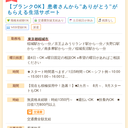
【ブランクOK】患者さんから”ありがとう”が
もらえる生活サポート
職種未経験OK
交通費別途支給あり
土日祝日が休み
残業なし
WEB登録OK
派遣
東京都稲城市
勤務地
稲城駅から---分／京王よみうりランド駅から---分／矢野口駅
から---分／南多摩駅から---分／稲城長沼駅から---分
週4日～OK ※曜日固定の相談OK ※希望の曜日があればご相談
曜日頻度
ください
★スタート時間選べます／1日5時間～OK～シフト例～10:00
時間
～15:0011:00～16:0012…
【現在も積極採用中！急募！】■2カ月～ 8月～、9月スター
期間
トもOK！
無資格未経験：時給1350円～ ■週払いOK ■扶養内OK ■
時給
日収1万800円以上
交通費
交通費全額支給
看護助手