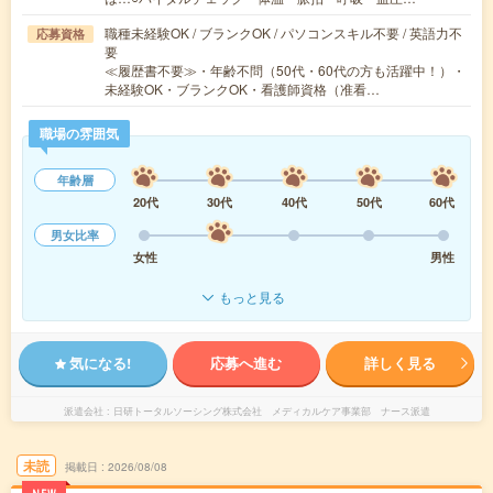
職種未経験OK / ブランクOK / パソコンスキル不要 / 英語力不
応募資格
要
≪履歴書不要≫・年齢不問（50代・60代の方も活躍中！）・
未経験OK・ブランクOK・看護師資格（准看…
職場の雰囲気
年齢層
20代
30代
40代
50代
60代
男女比率
女性
男性
もっと見る
気になる!
応募へ進む
詳しく見る
派遣会社
日研トータルソーシング株式会社 メディカルケア事業部 ナース派遣
未読
掲載日
2026/08/08