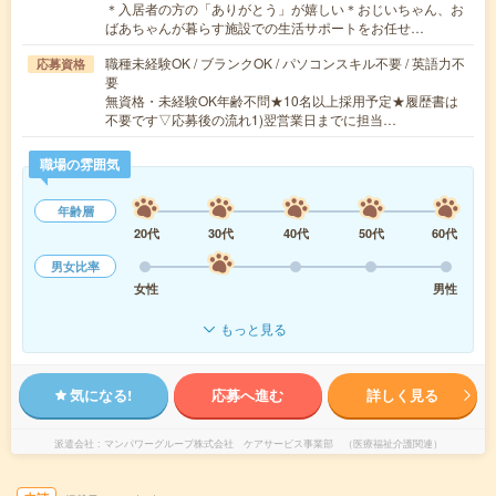
＊入居者の方の「ありがとう」が嬉しい＊おじいちゃん、お
ばあちゃんが暮らす施設での生活サポートをお任せ…
職種未経験OK / ブランクOK / パソコンスキル不要 / 英語力不
応募資格
要
無資格・未経験OK年齢不問★10名以上採用予定★履歴書は
不要です▽応募後の流れ1)翌営業日までに担当…
職場の雰囲気
年齢層
20代
30代
40代
50代
60代
男女比率
女性
男性
もっと見る
気になる!
応募へ進む
詳しく見る
派遣会社
マンパワーグループ株式会社 ケアサービス事業部 （医療福祉介護関連）