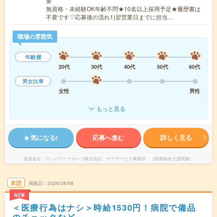
要
無資格・未経験OK年齢不問★10名以上採用予定★履歴書は
不要です▽応募後の流れ1)翌営業日までに担当…
職場の雰囲気
年齢層
20代
30代
40代
50代
60代
男女比率
女性
男性
もっと見る
気になる!
応募へ進む
詳しく見る
派遣会社
マンパワーグループ株式会社 ケアサービス事業部 （医療福祉介護関連）
未読
掲載日
2026/08/08
NEW
＜医療行為はナシ＞時給1530円！病院で備品