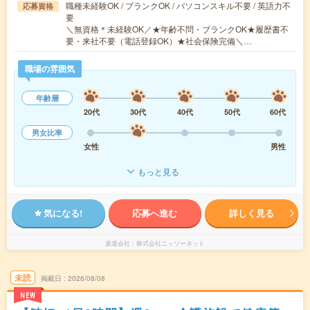
職種未経験OK / ブランクOK / パソコンスキル不要 / 英語力不
応募資格
要
＼無資格＊未経験OK／★年齢不問・ブランクOK★履歴書不
要・来社不要（電話登録OK）★社会保険完備＼…
職場の雰囲気
年齢層
20代
30代
40代
50代
60代
男女比率
女性
男性
もっと見る
気になる!
応募へ進む
詳しく見る
派遣会社
株式会社ニッソーネット
未読
掲載日
2026/08/08
NEW