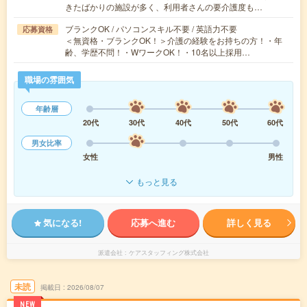
きたばかりの施設が多く、利用者さんの要介護度も…
ブランクOK / パソコンスキル不要 / 英語力不要
応募資格
＜無資格・ブランクOK！＞介護の経験をお持ちの方！・年
齢、学歴不問！・WワークOK！・10名以上採用…
職場の雰囲気
年齢層
20代
30代
40代
50代
60代
男女比率
女性
男性
もっと見る
気になる!
応募へ進む
詳しく見る
派遣会社
ケアスタッフィング株式会社
未読
掲載日
2026/08/07
NEW