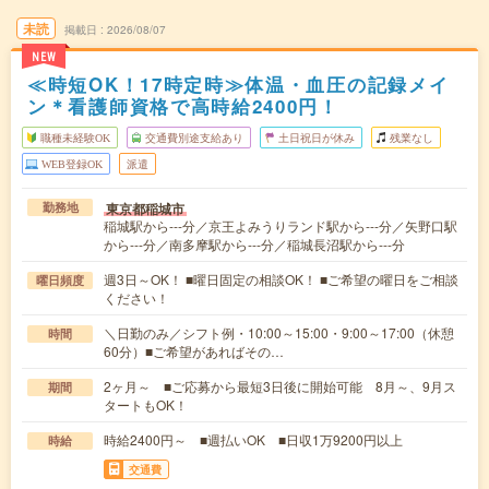
未読
掲載日
2026/08/07
NEW
≪時短OK！17時定時≫体温・血圧の記録メイ
ン＊看護師資格で高時給2400円！
職種未経験OK
交通費別途支給あり
土日祝日が休み
残業なし
WEB登録OK
派遣
東京都稲城市
勤務地
稲城駅から---分／京王よみうりランド駅から---分／矢野口駅
から---分／南多摩駅から---分／稲城長沼駅から---分
週3日～OK！ ■曜日固定の相談OK！ ■ご希望の曜日をご相談
曜日頻度
ください！
＼日勤のみ／シフト例・10:00～15:00・9:00～17:00（休憩
時間
60分）■ご希望があればその…
2ヶ月～ ■ご応募から最短3日後に開始可能 8月～、9月ス
期間
タートもOK！
時給2400円～ ■週払いOK ■日収1万9200円以上
時給
交通費