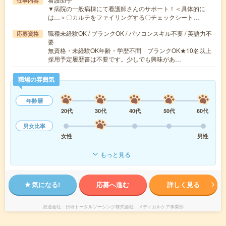
仕事内容
▼病院の一般病棟にて看護師さんのサポート！＜具体的に
は…＞〇カルテをファイリングする〇チェックシート…
職種未経験OK / ブランクOK / パソコンスキル不要 / 英語力不
応募資格
要
無資格・未経験OK年齢・学歴不問 ブランクOK★10名以上
採用予定履歴書は不要です。少しでも興味があ…
職場の雰囲気
年齢層
20代
30代
40代
50代
60代
男女比率
女性
男性
もっと見る
気になる!
応募へ進む
詳しく見る
派遣会社
日研トータルソーシング株式会社 メディカルケア事業部