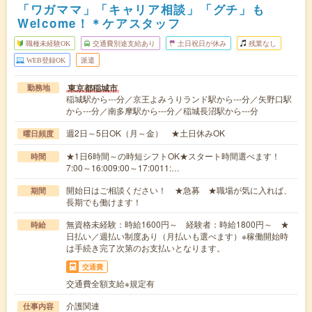
「ワガママ」「キャリア相談」「グチ」も
Welcome！＊ケアスタッフ
職種未経験OK
交通費別途支給あり
土日祝日が休み
残業なし
WEB登録OK
派遣
東京都稲城市
勤務地
稲城駅から---分／京王よみうりランド駅から---分／矢野口駅
から---分／南多摩駅から---分／稲城長沼駅から---分
週2日～5日OK（月～金） ★土日休みOK
曜日頻度
★1日6時間～の時短シフトOK★スタート時間選べます！
時間
7:00～16:009:00～17:0011:…
開始日はご相談ください！ ★急募 ★職場が気に入れば、
期間
長期でも働けます！
無資格未経験：時給1600円～ 経験者：時給1800円～ ★
時給
日払い／週払い制度あり（月払いも選べます）※稼働開始時
は手続き完了次第のお支払いとなります。
交通費
交通費全額支給※規定有
介護関連
仕事内容