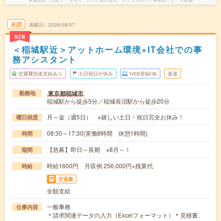
未読
掲載日
2026/08/07
NEW
＜稲城駅近＞アットホーム環境×IT会社での事
務アシスタント
交通費別途支給あり
土日祝日が休み
WEB登録OK
派遣
東京都稲城市
勤務地
稲城駅から徒歩5分／稲城長沼駅から徒歩20分
月～金（週5日） ※嬉しい土日・祝日完全お休み！
曜日頻度
08:30～17:30(実働8時間 休憩1時間)
時間
【急募】即日～長期 ※8月～！
期間
時給1600円 月収例 256,000円+残業代
時給
交通費
全額支給
一般事務
仕事内容
＊請求関連データの入力（Excelフォーマット）＊見積書、