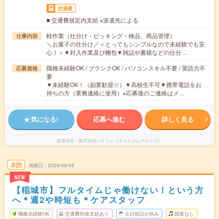
交通費
■ 交通費規定内支給 ※派遣先による
軽作業（仕分け・ピッキング・検品、商品管理）
仕事内容
＼お菓子の仕分け／＜とってもシンプルなので未経験でも安
心！＞▼封入作業及び梱包▼雑誌や書籍などの仕分…
職種未経験OK / ブランクOK / パソコンスキル不要 / 英語力不
応募資格
要
▼未経験OK！（副業歓迎☆）▼高校生不可▼携帯電話をお
持ちの方（業務連絡に使用）※応募後のご連絡はメ…
気になる!
応募へ進む
詳しく見る
派遣会社
株式会社バイトレ（キャムコムグループ）
未読
掲載日
2026/08/08
NEW
【稲城市】フルタイムじゃ働けない！という方
へ＊週2や時短も＊ケアスタッフ
職種未経験OK
交通費別途支給あり
土日祝日が休み
残業なし