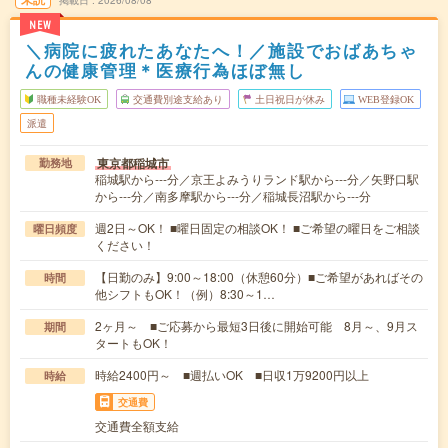
NEW
＼病院に疲れたあなたへ！／施設でおばあちゃ
んの健康管理＊医療行為ほぼ無し
職種未経験OK
交通費別途支給あり
土日祝日が休み
WEB登録OK
派遣
東京都稲城市
勤務地
稲城駅から---分／京王よみうりランド駅から---分／矢野口駅
から---分／南多摩駅から---分／稲城長沼駅から---分
週2日～OK！ ■曜日固定の相談OK！ ■ご希望の曜日をご相談
曜日頻度
ください！
【日勤のみ】9:00～18:00（休憩60分）■ご希望があればその
時間
他シフトもOK！（例）8:30～1…
2ヶ月～ ■ご応募から最短3日後に開始可能 8月～、9月ス
期間
タートもOK！
時給2400円～ ■週払いOK ■日収1万9200円以上
時給
交通費
交通費全額支給