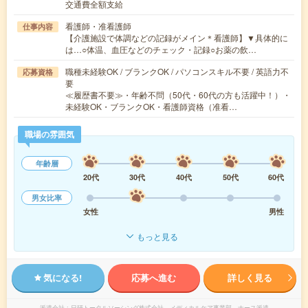
交通費全額支給
看護師・准看護師
仕事内容
【介護施設で体調などの記録がメイン＊看護師】▼具体的に
は…○体温、血圧などのチェック・記録○お薬の飲…
職種未経験OK / ブランクOK / パソコンスキル不要 / 英語力不
応募資格
要
≪履歴書不要≫・年齢不問（50代・60代の方も活躍中！）・
未経験OK・ブランクOK・看護師資格（准看…
職場の雰囲気
年齢層
20代
30代
40代
50代
60代
男女比率
女性
男性
もっと見る
気になる!
応募へ進む
詳しく見る
派遣会社
日研トータルソーシング株式会社 メディカルケア事業部 ナース派遣