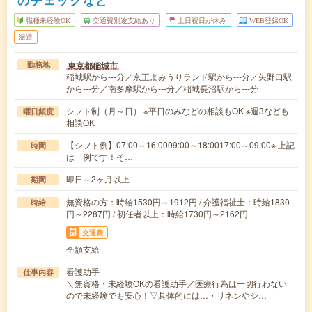
のチェックなど
職種未経験OK
交通費別途支給あり
土日祝日が休み
WEB登録OK
派遣
東京都稲城市
勤務地
稲城駅から---分／京王よみうりランド駅から---分／矢野口駅
から---分／南多摩駅から---分／稲城長沼駅から---分
シフト制（月～日） ※平日のみなどの相談もOK ※週3なども
曜日頻度
相談OK
【シフト例】07:00～16:0009:00～18:0017:00～09:00※ 上記
時間
は一例です！そ…
即日～2ヶ月以上
期間
無資格の方：時給1530円～1912円 / 介護福祉士：時給1830
時給
円～2287円 / 初任者以上：時給1730円～2162円
交通費
全額支給
看護助手
仕事内容
＼無資格・未経験OKの看護助手／医療行為は一切行わない
ので未経験でも安心！▽具体的には…・リネンやシ…