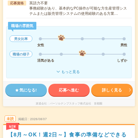
英語力不要
応募資格
事務経験があり、基本的なPC操作が可能な方生産管理シス
テムまたは販売管理システムの使用経験のある方業…
職場の雰囲気
男女比率
女性
男性
職場の様子
活気がある
しずか
もっと見る
気になる!
応募へ進む
詳しく見る
派遣会社
パーソルテンプスタッフ株式会社 首都圏
未読
掲載日
2026/08/07
NEW
【8月～OK！週2日～】食事の準備などできる