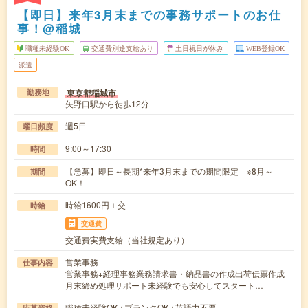
【即日】来年3月末までの事務サポートのお仕
事！@稲城
職種未経験OK
交通費別途支給あり
土日祝日が休み
WEB登録OK
派遣
東京都稲城市
勤務地
矢野口駅から徒歩12分
週5日
曜日頻度
9:00～17:30
時間
【急募】即日～長期*来年3月末までの期間限定 ※8月～
期間
OK！
時給1600円＋交
時給
交通費
交通費実費支給（当社規定あり）
営業事務
仕事内容
営業事務+経理事務業務請求書・納品書の作成出荷伝票作成
月末締め処理サポート未経験でも安心してスタート…
職種未経験OK / ブランクOK / 英語力不要
応募資格