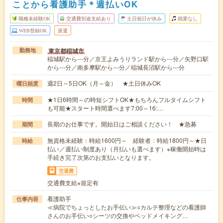
ことから看護助手＊週払いOK
職種未経験OK
交通費別途支給あり
土日祝日が休み
残業なし
WEB登録OK
派遣
東京都稲城市
勤務地
稲城駅から---分／京王よみうりランド駅から---分／矢野口駅
から---分／南多摩駅から---分／稲城長沼駅から---分
週2日～5日OK（月～金） ★土日休みOK
曜日頻度
★1日6時間～の時短シフトOK★もちろんフルタイムシフト
時間
も可能★スタート時間選べます7:00～16:…
長期のお仕事です。開始日はご相談ください！ ★急募
期間
無資格未経験：時給1600円～ 経験者：時給1800円～★日
時給
払い／週払い制度あり（月払いも選べます）※稼働開始時は
手続き完了次第のお支払いとなります。
交通費
交通費支給※規定有
看護助手
仕事内容
≪病院でちょっとしたお手伝い≫○カルテ整理などの看護師
さんのお手伝い○シーツの交換やベッドメイキング…