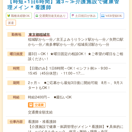
【時短×1日6時間】週3～≫介護施設で健康管
理メイン＊看護師
職種未経験OK
交通費別途支給あり
土日祝日が休み
WEB登録OK
派遣
東京都稲城市
勤務地
稲城駅から---分／京王よみうりランド駅から---分／矢野口駅
から---分／南多摩駅から---分／稲城長沼駅から---分
週3日～OK！ ★曜日固定の相談OK！ ★ご希望の曜日をご相
曜日頻度
談ください！
【日勤のみ】1日6時間～OK！≪シフト例≫・9:00～
時間
15:45 （45分休憩）・11:00～17:…
2ヶ月～ ■ご応募から最短3日後に開始可能 8月～、9月ス
期間
タートもOK！
時給2400円～ ■週払いOK
時給
交通費
交通費全額支給
看護師・准看護師
仕事内容
【介護施設で健康・体調管理がメイン＊看護師】▼具体的に
は…○バイタルチェック 体温・脈拍・呼吸・血圧…