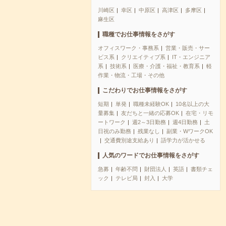
川崎区
幸区
中原区
高津区
多摩区
麻生区
職種でお仕事情報をさがす
オフィスワーク・事務系
営業・販売・サー
ビス系
クリエイティブ系
IT・エンジニア
系
技術系
医療・介護・福祉・教育系
軽
作業・物流・工場・その他
こだわりでお仕事情報をさがす
短期
単発
職種未経験OK
10名以上の大
量募集
友だちと一緒の応募OK
在宅・リモ
ートワーク
週2～3日勤務
週4日勤務
土
日祝のみ勤務
残業なし
副業・WワークOK
交通費別途支給あり
語学力が活かせる
人気のワードでお仕事情報をさがす
急募
年齢不問
財団法人
英語
書類チェ
ック
テレビ局
封入
大学