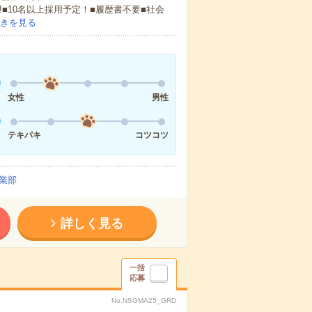
!■10名以上採用予定！■履歴書不要■社会
きを見る
女性
男性
テキパキ
コツコツ
業部
詳しく見る
一括
応募
No.NSGMA25_GRD