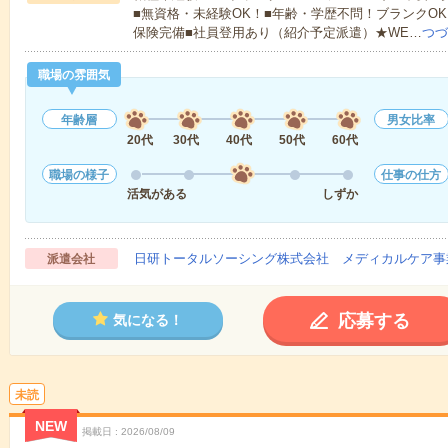
■無資格・未経験OK！■年齢・学歴不問！ブランクOK
保険完備■社員登用あり（紹介予定派遣）★WE…
つづ
職場の雰囲気
年齢層
男女比率
20代
30代
40代
50代
60代
職場の様子
仕事の仕方
活気がある
しずか
日研トータルソーシング株式会社 メディカルケア事
派遣会社
応募する
気になる！
未読
NEW
掲載日
2026/08/09