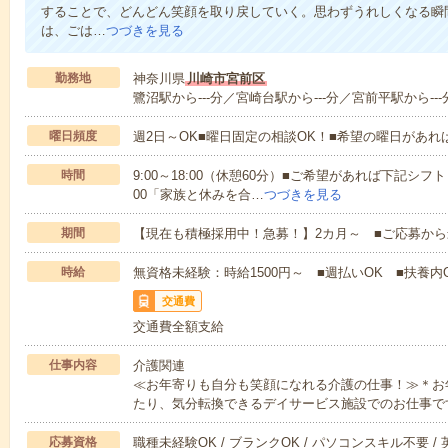
することで、どんどん笑顔を取り戻していく。思わずうれしくなる瞬
は、ごは…
つづきを見る
勤務地
神奈川県
川崎市宮前区
鷺沼駅から---分／宮崎台駅から---分／宮前平駅から---
曜日頻度
週2日～OK■曜日固定の相談OK！■希望の曜日があ
時間
9:00～18:00（休憩60分）■ご希望があれば下記シフトもOK
00「家族と休みを合…
つづきを見る
期間
【現在も積極採用中！急募！】2カ月～ ■ご応募から
時給
無資格未経験：時給1500円～ ■週払いOK ■扶養内O
交通費
交通費全額支給
仕事内容
介護関連
≪お年寄りも自分も笑顔になれる介護の仕事！≫＊お
たり、気分転換できるデイサービス施設でのお仕事で
応募資格
職種未経験OK / ブランクOK / パソコンスキル不要 /