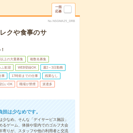
一括
応募
No.NSGMA25_DRB
＊レクや食事のサ
い！
名以上の大量募集
複数名募集
ゅふ歓迎
WEB登録OK
週2～3日勤務
仕事
17時前までの仕事
残業なし
週払いOK
職場が禁煙
派遣多
負担は少なめです。
は少なめ。そんな「デイサービス施設」
めるゲーム、体操や室内でのゴルフ大会
年寄りが、スタッフや他の利用者と交流