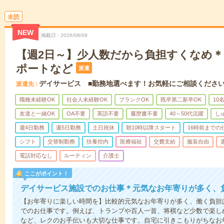
未読
NEW
掲載日
2026/08/09
【週2日～】少人数だから負担すくなめ
ポートなど
派遣
デイサービス ■勤務地選べます！お気軽にご相談くださ
派遣先
職種未経験OK
社会人未経験OK
ブランクOK
既卒第二新卒OK
10
友達と一緒OK
OA不要
英語不要
履歴書不要
40～50代活躍
し
週4日勤務
週5日勤務
土日祝休
朝10時以降スタート
16時前までの
シフト
交替制勤務
扶養控内
医療福祉
交費支給
服装自由
電話対応なし
ルーティン
介護士
ここがポイント！
デイサービス施設でのお仕事＊元気なお年寄りが多く、
【お年寄りに楽しい時間を】比較的元気なお年寄りが多く、働く負担
でのお仕事です。例えば、トランプや百人一首、将棋など少数で楽し
など、レクのお手伝いも大切な仕事です。自宅に引きこもりがちなお