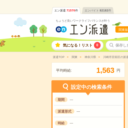
エン派遣
71570
件
エンバイト
82182
件
ちょうど良いワークライフバランスが叶う
関東版
気になる！リスト
0
保存し
派遣TOP
関東
神奈川県
川崎市宮前区の派
,
1
5
6
3
平均時給:
円
設定中の検索条件
期間
---
派遣形式
---
時給
---