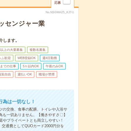
応募
No.NSGMA25_KJT-1
メッセンジャー業
介します。
名以上の大量募集
複数名募集
ゅふ歓迎
WEB登録OK
週4日勤務
前までの仕事
5ｈ以内OK
午後のみOK
服装自由
週払いOK
職場が禁煙
行為は一切なし！
ツの交換、食事の配膳、トイレや入浴サ
為も一切ありません。【働きやすさ〇】
家庭やプライベートとも両立しやすい！
交通費としてQUOカード2000円分を