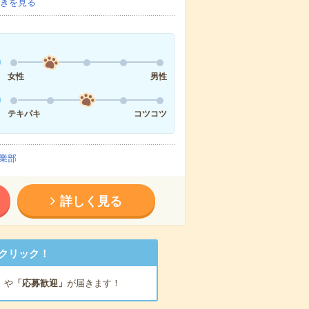
きを見る
女性
男性
テキパキ
コツコツ
業部
詳しく見る
クリック！
」
や
「応募歓迎」
が届きます！