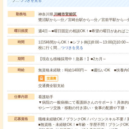
プ…
つづきを見る
勤務地
神奈川県
川崎市宮前区
鷺沼駅から---分／宮崎台駅から---分／宮前平駅から---
曜日頻度
週4日～■曜日固定の相談OK！■希望の曜日があれば
時間
1日5時間からOK！■シフト例(1)8:00～13:00(2)10:00～
校に行く間…
つづきを見る
期間
【現在も積極採用中！急募！】■2カ月～
時給
無資格未経験：時給1400円～ ■週払いOK ■扶養内
交通費
交通費全額支給
仕事内容
看護助手
▼病院の一般病棟にて看護師さんのサポート！具体的
やシーツ交換・移動の付き添い・食事の配膳や下膳・
応募資格
職種未経験OK / ブランクOK / パソコンスキル不要 /
■無資格・未経験OK！■年齢・学歴不問！ブランクOK