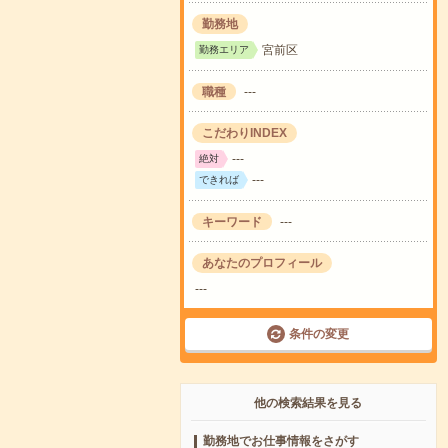
勤務地
宮前区
勤務エリア
職種
---
こだわりINDEX
---
絶対
---
できれば
キーワード
---
あなたのプロフィール
---
条件の変更
他の検索結果を見る
勤務地でお仕事情報をさがす