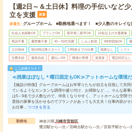
【週2日～＆土日休】料理の手伝いなど少
立を支援
派遣
グループホーム ■勤務地選べます！ ■少人数のキレイな
派遣先
社会人未経験OK
ブランクOK
既卒第二新卒OK
10名以上の大量募集
英語不要
履歴書不要
40～50代活躍
しゅふ歓迎
WEB登録OK
週
土日祝休
朝10時以降スタート
17時前までの仕事
残業なし
シフト
交費支給
服装自由
週払いOK
職場が禁煙
派遣多
電話対応なし
ここがポイント！
≪残業ほぼなし＊曜日固定もOK≫アットホームな環境
【施設の特徴】グループホームはお年寄りたちが自立を目指して共同
ているようなカンタンな調理や盛り付け、お掃除など…。そんな家事
は5～9名で少人数なので、仲良くなりやすく、アットホームな空間
普段の家事を活かせるのでブランクがあっても大丈夫！仕事内容がそ
お仕事…
つづきを見る
勤務地
神奈川県
川崎市宮前区
鷺沼駅から---分／宮崎台駅から---分／宮前平駅から---