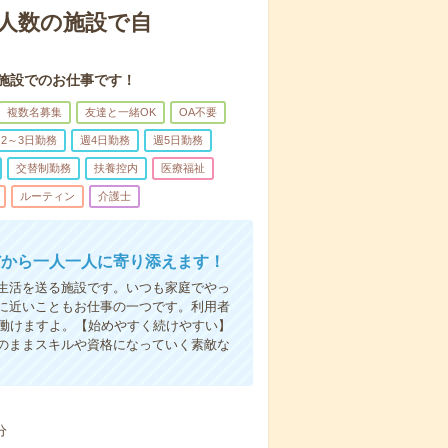
人数の施設で自
施設でのお仕事です！
複数名募集
友達と一緒OK
OA不要
2～3日勤務
週4日勤務
週5日勤務
交替制勤務
扶養控内
医療福祉
ルーティン
介護士
だから一人一人に寄り添えます！
生活を送る施設です。いつも家庭でやっ
に近いこともお仕事の一つです。利用者
で働けますよ。【始めやすく続けやすい】
のままスキルや資格になっていく素敵な
分