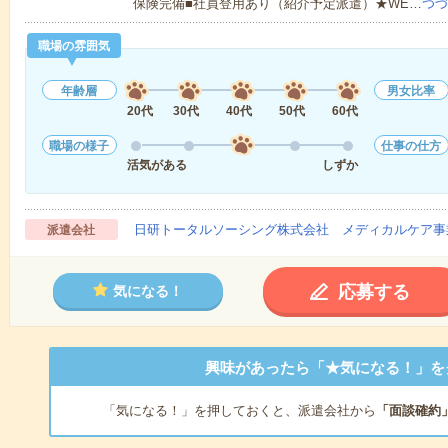
保険完備■社員登用あり（紹介予定派遣）★WE…
つづ
職場の雰囲気
年齢層
男女比率
20代
30代
40代
50代
60代
職場の様子
仕事の仕方
活気がある
しずか
日研トータルソーシング株式会社 メディカルケア事
派遣会社
応募する
気になる！
興味があったら「★気になる！」を
「気になる！」を押しておくと、派遣会社から
「面談確約