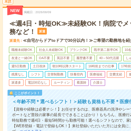
未読
NEW
掲載日
2026/08/09
≪週4日・時短OK≫未経験OK！病院で
務など！
派遣
≪自宅からドアtoドアで30分以内！≫ご希望の勤務地を紹
派遣先
職種未経験OK
社会人未経験OK
ブランクOK
既卒第二新卒OK
10
友達と一緒OK
OA不要
英語不要
履歴書不要
40～50代活躍
し
週5日勤務
土日祝休
朝10時以降スタート
16時前までの仕事
17時
残業なし
シフト
交替制勤務
扶養控内
医療福祉
交費支給
派遣多
電話対応なし
ルーティン
看護師
介護士
ここがポイント！
＜年齢不問＊選べるシフト！＞経験も資格も不要＊医療
【資格や経験は必要ナシ！】お任せするのは、医療器具の洗浄やシー
ポートなど普段の家事の延長でできることばかり！もちろん、医療行
時短勤務で週4日・最短5時間から勤務可能！選べるシフトなので、
【WEB登録・電話で登録もOK！】来社登録いただいた方には全員に、