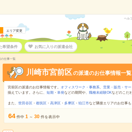
ヘル
エリア変更
た希望条件
お気に入りの派遣会社
遣の仕事一覧
川崎市宮前区
の派遣のお仕事情報一覧
宮前区の派遣のお仕事情報です。
オフィスワーク・事務系
、
営業・販売・サー
揃えています。さらに、
短期
・
単発
などの期間や、
職種未経験OK
などのこだ
また、
世田谷区
・
都筑区
・
高津区
・
多摩区
・
狛江市
など隣接エリアのお仕事も
64
1
30
件中
～
件を表示中