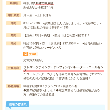
神奈川県
川崎市中原区
勤務地
新横浜駅から徒歩10分
月～金 ※土日祝休み
曜日頻度
8:45～17:30 ※残業はほとんどありません。※休憩60分。※
時間
月に1回出社の場合は8時半～17時…
【急募】即日～長期 ※開始日はご相談可能です！
期間
時給1530円＋交 【月収例】237,150円～ ■給与の前払い
時給
が可能な速払いサービスあり
交通費
交通費支給あり
テレマーケティング・テレフォンオペレーター・コールセン
仕事内容
ター
＊コールセンターのような部署で受電＆架電対応（エアコン
修理の受付／定期点検）＊空調機にかかわる連絡＊…
職種未経験OK / ブランクOK / 英語力不要
応募資格
◆業界経験問いません！◆電話業務または接客経験がある
方 #初めての派遣歓迎
職場の雰囲気