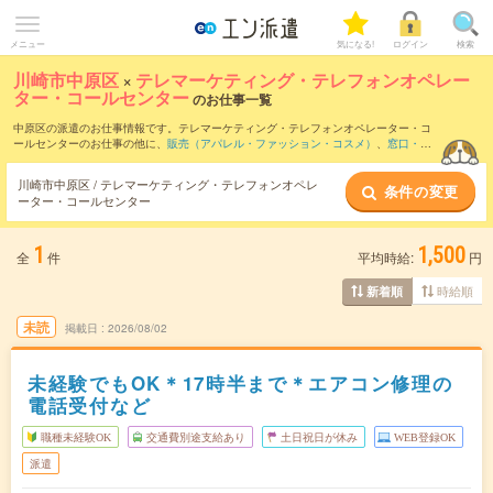
メニュー
気になる!
ログイン
検索
川崎市中原区
×
テレマーケティング・テレフォンオペレー
ター・コールセンター
のお仕事一覧
中原区の派遣のお仕事情報です。テレマーケティング・テレフォンオペレーター・コ
ールセンターのお仕事の他に、
販売（アパレル・ファッション・コスメ）
、
窓口・シ
ョールーム・カウンター受付
、
営業・企画営業・ラウンダー
などを取り揃えていま
す。さらに、
短期
・
単発
などの期間や、
職種未経験OK
などのこだわり条件で絞り込ん
川崎市中原区 / テレマーケティング・テレフォンオペレ
条件の変更
でいただけます。職種辞典：
テレマーケティング・テレフォンオペレーター・コール
ーター・コールセンター
センターのお仕事とは？とは？
1
1,500
全
件
平均時給:
円
時給順
新着順
未読
掲載日
2026/08/02
未経験でもOK＊17時半まで＊エアコン修理の
電話受付など
職種未経験OK
交通費別途支給あり
土日祝日が休み
WEB登録OK
派遣