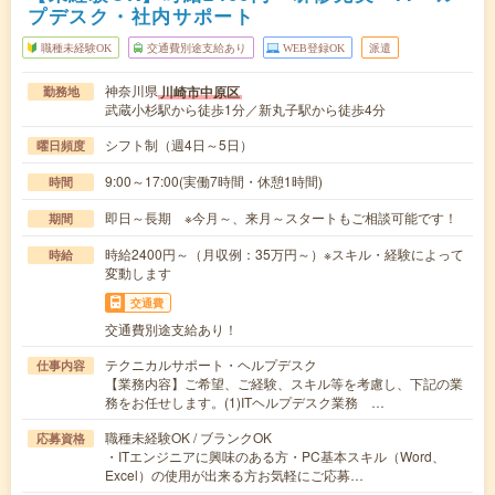
プデスク・社内サポート
職種未経験OK
交通費別途支給あり
WEB登録OK
派遣
神奈川県
川崎市中原区
勤務地
武蔵小杉駅から徒歩1分／新丸子駅から徒歩4分
シフト制（週4日～5日）
曜日頻度
9:00～17:00(実働7時間・休憩1時間)
時間
即日～長期 ※今月～、来月～スタートもご相談可能です！
期間
時給2400円～（月収例：35万円～）※スキル・経験によって
時給
変動します
交通費
交通費別途支給あり！
テクニカルサポート・ヘルプデスク
仕事内容
【業務内容】ご希望、ご経験、スキル等を考慮し、下記の業
務をお任せします。(1)ITヘルプデスク業務 …
職種未経験OK / ブランクOK
応募資格
・ITエンジニアに興味のある方・PC基本スキル（Word、
Excel）の使用が出来る方お気軽にご応募…