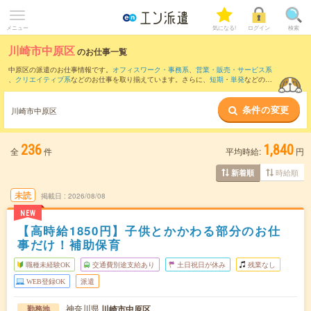
メニュー
気になる!
ログイン
検索
川崎市中原区
のお仕事一覧
中原区の派遣のお仕事情報です。
オフィスワーク・事務系
、
営業・販売・サービス系
、
クリエイティブ系
などのお仕事を取り揃えています。さらに、
短期
・
単発
などの期
間や、
職種未経験OK
などのこだわり条件で絞り込んでいただけます。
条件の変更
また、
世田谷区
・
大田区
・
港北区
・
幸区
・
高津区
など隣接エリアのお仕事もご確認い
川崎市中原区
ただけます。
236
1,840
全
件
平均時給:
円
時給順
新着順
未読
掲載日
2026/08/08
NEW
【高時給1850円】子供とかかわる部分のお仕
事だけ！補助保育
職種未経験OK
交通費別途支給あり
土日祝日が休み
残業なし
WEB登録OK
派遣
神奈川県
川崎市中原区
勤務地