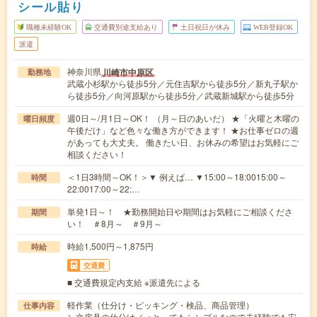
シール貼り
職種未経験OK
交通費別途支給あり
土日祝日が休み
WEB登録OK
派遣
神奈川県
川崎市中原区
勤務地
武蔵小杉駅から徒歩5分／元住吉駅から徒歩5分／新丸子駅か
ら徒歩5分／向河原駅から徒歩5分／武蔵新城駅から徒歩5分
週0日～/月1日～OK！ （月～日のあいだ） ★「火曜と木曜の
曜日頻度
午後だけ」など色々な働き方ができます！ ★お仕事ゼロの週
があっても大丈夫。 働きたい日、お休みの希望はお気軽にご
相談ください！
＜1日3時間～OK！＞▼ 例えば… ▼15:00～18:0015:00～
時間
22:0017:00～22:…
単発1日～！ ★勤務開始日や期間はお気軽にご相談くださ
期間
い！ ＃8月～ ＃9月～
時給1,500円～1,875円
時給
交通費
■ 交通費規定内支給 ※派遣先による
軽作業（仕分け・ピッキング・検品、商品管理）
仕事内容
＼文房具の仕分け／＜とってもシンプルなので未経験でも安