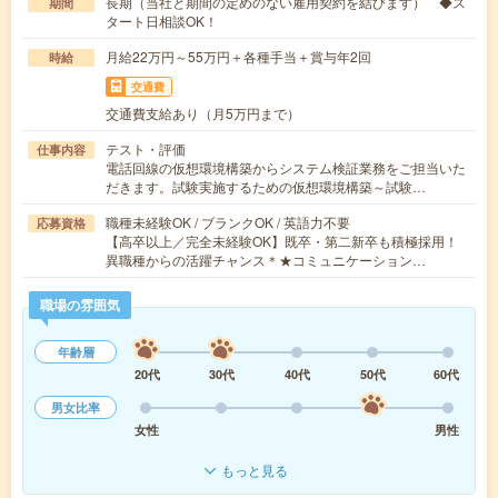
長期（当社と期間の定めのない雇用契約を結びます） ◆ス
期間
タート日相談OK！
月給22万円～55万円＋各種手当＋賞与年2回
時給
交通費
交通費支給あり（月5万円まで）
テスト・評価
仕事内容
電話回線の仮想環境構築からシステム検証業務をご担当いた
だきます。試験実施するための仮想環境構築～試験…
職種未経験OK / ブランクOK / 英語力不要
応募資格
【高卒以上／完全未経験OK】既卒・第二新卒も積極採用！
異職種からの活躍チャンス＊★コミュニケーション…
職場の雰囲気
年齢層
20代
30代
40代
50代
60代
男女比率
女性
男性
もっと見る