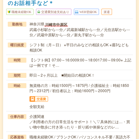
のお話相手など＊
職種未経験OK
交通費別途支給あり
WEB登録OK
派遣
神奈川県
川崎市中原区
勤務地
武蔵小杉駅から---分／武蔵新城駅から---分／元住吉駅から---
分／武蔵中原駅から---分／新丸子駅から---分
シフト制（月～日） ※平日のみなどの相談もOK ※週3なども
曜日頻度
相談OK
【シフト例】07:00～16:0009:00～18:0017:00～09:00※ 上記
時間
は一例です！そ…
即日～2ヶ月以上 ■開始日の相談OK！
期間
無資格の方：時給1500円～1875円 / 介護福祉士：時給1850
時給
円～2312円 / 初任者以上：時給1600円～2000円
交通費
全額支給
介護関連
仕事内容
／利用者の方の日常生活をサポート！＼▽具体的には…・買
い物や散歩に付き添ったり・折り紙や体操などのレ…
職種未経験OK / ブランクOK / パソコンスキル不要 / 英語力不
応募資格