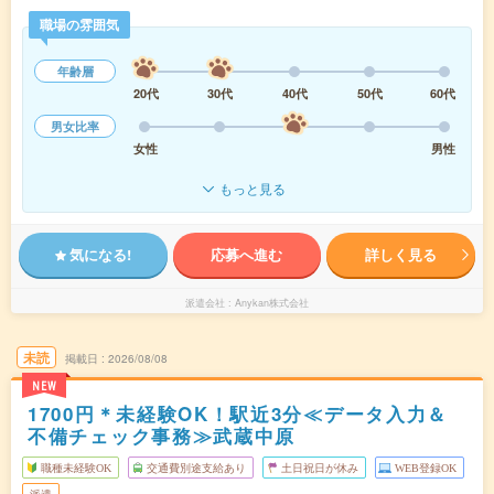
職場の雰囲気
年齢層
20代
30代
40代
50代
60代
男女比率
女性
男性
もっと見る
気になる!
応募へ進む
詳しく見る
派遣会社
Anykan株式会社
未読
掲載日
2026/08/08
NEW
1700円＊未経験OK！駅近3分≪データ入力＆
不備チェック事務≫武蔵中原
職種未経験OK
交通費別途支給あり
土日祝日が休み
WEB登録OK