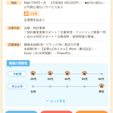
時給1700円＋交 【月収例】293,250円～ ■給与の前払い
時給
が可能な速払いサービスあり
交通費
交通費支給あり
法務・特許事務
仕事内容
＊契約審査業務サポート＊文書管理・ファイリング業務＊問
い合わせ対応サポート＊法務資料・規程関連の整備…
職種未経験OK / ブランクOK / 英語力不要
応募資格
未経験OK！【必要なOAスキル】Word（書式設定）・
Excel（VLOOK関数）・PowerPoi…
職場の雰囲気
年齢層
20代
30代
40代
50代
60代
男女比率
女性
男性
もっと見る