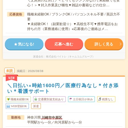
心！＞▼封入作業及び梱包▼雑誌や書籍などの仕分…
職種未経験OK / ブランクOK / パソコンスキル不要 / 英語力不
応募資格
要
▼未経験OK！（副業歓迎☆）▼高校生不可▼携帯電話をお
持ちの方（業務連絡に使用）※応募後のご連絡はメ…
気になる!
応募へ進む
詳しく見る
派遣会社
株式会社バイトレ（キャムコムグループ）
未読
掲載日
2026/08/08
NEW
＼日払い×時給1600円／医療行為なし＊付き添
い＊看護サポート
職種未経験OK
交通費別途支給あり
土日祝日が休み
残業なし
WEB登録OK
派遣
神奈川県
川崎市中原区
勤務地
平間駅から---分／向河原駅から---分