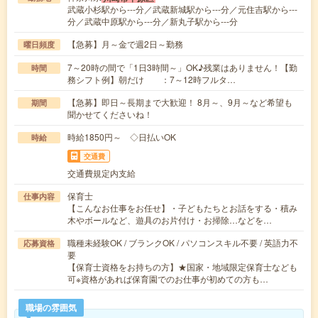
武蔵小杉駅から---分／武蔵新城駅から---分／元住吉駅から---
分／武蔵中原駅から---分／新丸子駅から---分
【急募】月～金で週2日～勤務
曜日頻度
7～20時の間で「1日3時間～」OK♪残業はありません！【勤
時間
務シフト例】朝だけ ：7～12時フルタ…
【急募】即日～長期まで大歓迎！ 8月～、9月～など希望も
期間
聞かせてくださいね！
時給1850円～ ◇日払いOK
時給
交通費
交通費規定内支給
保育士
仕事内容
【こんなお仕事をお任せ】・子どもたちとお話をする・積み
木やボールなど、遊具のお片付け・お掃除…などを…
職種未経験OK / ブランクOK / パソコンスキル不要 / 英語力不
応募資格
要
【保育士資格をお持ちの方】★国家・地域限定保育士なども
可※資格があれば保育園でのお仕事が初めての方も…
職場の雰囲気