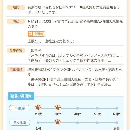
長期で続けられるお仕事です！ ■就業先との社員登用もサ
期間
ポートいたします！
月給21万7500円＋賞与年2回 ※所定労働時間7.5時間の就業先
時給
の場合
交通費
上限なし（当社規定に基づく）
一般事務
仕事内容
＼お任せするのは…シンプルな事務メイン／▼具体的には…
＊商品データの入力・チェック＊資料作成のサポー…
職種未経験OK / ブランクOK / パソコンスキル不要 / 英語力不
応募資格
要
【未経験OK】高卒以上前職の職種・業界・経験年数やスキ
ルは一切問いません！エン派遣を通じてお仕事が決…
職場の雰囲気
年齢層
20代
30代
40代
50代
60代
男女比率
女性
男性