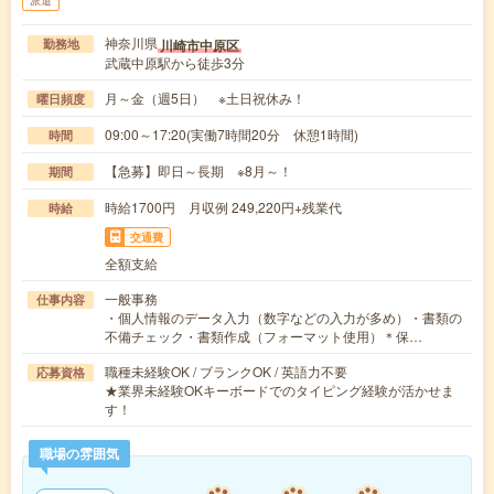
派遣
神奈川県
川崎市中原区
勤務地
武蔵中原駅から徒歩3分
月～金（週5日） ※土日祝休み！
曜日頻度
09:00～17:20(実働7時間20分 休憩1時間)
時間
【急募】即日～長期 ※8月～！
期間
時給1700円 月収例 249,220円+残業代
時給
交通費
全額支給
一般事務
仕事内容
・個人情報のデータ入力（数字などの入力が多め）・書類の
不備チェック・書類作成（フォーマット使用）＊保…
職種未経験OK / ブランクOK / 英語力不要
応募資格
★業界未経験OKキーボードでのタイピング経験が活かせま
す！
職場の雰囲気