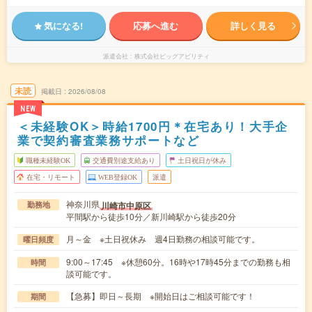
気になる!
応募へ進む
詳しく見る
派遣会社
株式会社ビッグアビリティ
未読
掲載日
2026/08/08
NEW
＜未経験OK＞時給1700円＊在宅あり！大手企
業で契約審査業務サポートなど
職種未経験OK
交通費別途支給あり
土日祝日が休み
在宅・リモート
WEB登録OK
派遣
神奈川県
川崎市中原区
勤務地
平間駅から徒歩10分／新川崎駅から徒歩20分
月～金 ※土日祝休み 週4日勤務の相談可能です。
曜日頻度
9:00～17:45 ※休憩60分。16時や17時45分までの勤務も相
時間
談可能です。
【急募】即日～長期 ※開始日はご相談可能です！
期間