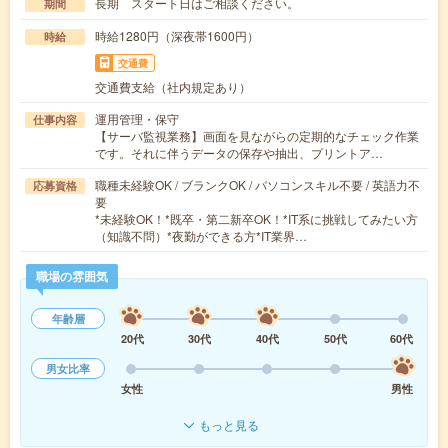
長期 スタート日はご相談ください。
期間
時給1280円（深夜帯1600円）
時給
交通費
交通費支給（社内規定あり）
運用管理・保守
仕事内容
【サーバ監視業務】画面を見ながらの定期的なチェック作業
です。それに伴うデータの保存や抽出、プリントア…
職種未経験OK / ブランクOK / パソコンスキル不要 / 英語力不
応募資格
要
*未経験OK！*既卒・第二新卒OK！*IT系に挑戦してみたい方
（知識不問）*夜勤ができる方*IT業界…
職場の雰囲気
年齢層
20代
30代
40代
50代
60代
男女比率
女性
男性
もっと見る