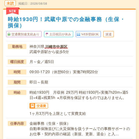
未読
掲載日
2026/08/08
NEW
時給1930円！武蔵中原での金融事務（生保・
損保）
交通費別途支給あり
土日祝日が休み
WEB登録OK
派遣
神奈川県
川崎市中原区
勤務地
武蔵中原駅から徒歩5分
月～金／週5日
曜日頻度
09:00-17:20（休憩60分）実働7時間20分
時間
即日～長期
期間
時給1930円 月収例 29万円 時給1930円×実働7h20m×週5
時給
日×4週+残業5h ※月収例を保証するものではありません。
交通費
1ヶ月3万円を上限として実費支給
金融事務（生保・損保）
仕事内容
自動車保険並びに火災保険を扱うチームでの事務サポートの
お仕事・契約内容の確認（新規、更新、退会）と入…