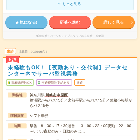
もっと見る
気になる!
応募へ進む
詳しく見る
派遣会社
パーソルテンプスタッフ株式会社 首都圏
未読
掲載日
2026/08/08
NEW
未経験もOK！【夜勤あり・交代制】データセ
ンター内でサーバ監視業務
職種未経験OK
交通費別途支給あり
派遣
神奈川県
川崎市中原区
勤務地
鷺沼駅からバス15分／宮前平駅からバス15分／武蔵小杉駅か
らバス15分
シフト勤務
曜日頻度
早番 8：30～17：30遅番 13：00～22：00夜勤 22：00
時間
～8：30夜勤のみ・日勤のみは…