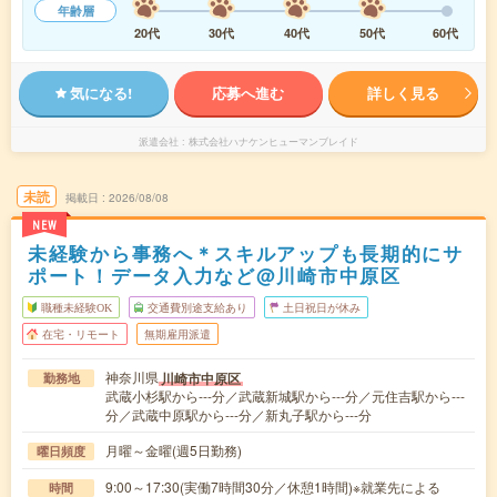
年齢層
20代
30代
40代
50代
60代
気になる!
応募へ進む
詳しく見る
派遣会社
株式会社ハナケンヒューマンブレイド
未読
掲載日
2026/08/08
NEW
未経験から事務へ＊スキルアップも長期的にサ
ポート！データ入力など@川崎市中原区
職種未経験OK
交通費別途支給あり
土日祝日が休み
在宅・リモート
無期雇用派遣
神奈川県
川崎市中原区
勤務地
武蔵小杉駅から---分／武蔵新城駅から---分／元住吉駅から---
分／武蔵中原駅から---分／新丸子駅から---分
月曜～金曜(週5日勤務)
曜日頻度
9:00～17:30(実働7時間30分／休憩1時間)※就業先による
時間