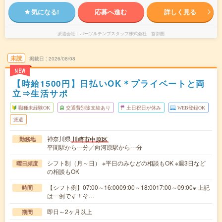
気になる!
応募へ進む
詳しく見る
派遣会社
パーソルテンプスタッフ株式会社 首都圏
未読
掲載日
2026/08/08
NEW
【時給1500円】日払いOK＊プライベートと両
立⇒生活サポ
職種未経験OK
交通費別途支給あり
土日祝日が休み
WEB登録OK
派遣
神奈川県
川崎市中原区
勤務地
平間駅から---分／向河原駅から---分
シフト制（月～日） ※平日のみなどの相談もOK ※週3日など
曜日頻度
の相談もOK
【シフト例】07:00～16:0009:00～18:0017:00～09:00※ 上記
時間
は一例です！そ…
即日～2ヶ月以上
期間