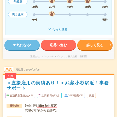
年齢層
20代
30代
40代
50代
60代
男女比率
女性
男性
もっと見る
気になる!
応募へ進む
詳しく見る
派遣会社
パーソルテンプスタッフ株式会社 首都圏
未読
掲載日
2026/08/08
NEW
＜直接雇用の実績あり！＞武蔵小杉駅近！事務
サポート
交通費別途支給あり
土日祝日が休み
WEB登録OK
派遣
神奈川県
川崎市中原区
勤務地
武蔵小杉駅から徒歩2分