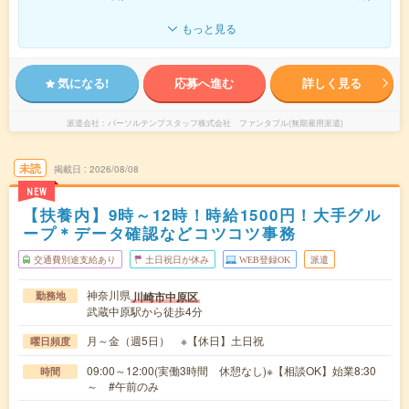
もっと見る
気になる!
応募へ進む
詳しく見る
派遣会社
パーソルテンプスタッフ株式会社 ファンタブル(無期雇用派遣)
未読
掲載日
2026/08/08
NEW
【扶養内】9時～12時！時給1500円！大手グル
ープ＊データ確認などコツコツ事務
交通費別途支給あり
土日祝日が休み
WEB登録OK
派遣
神奈川県
川崎市中原区
勤務地
武蔵中原駅から徒歩4分
月～金（週5日） ※【休日】土日祝
曜日頻度
09:00～12:00(実働3時間 休憩なし)※【相談OK】始業8:30
時間
～ #午前のみ