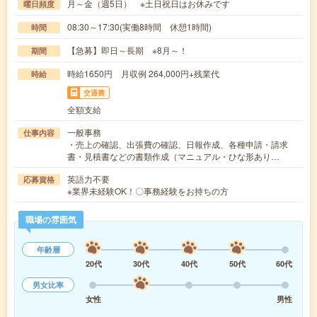
月～金（週5日） ※土日祝日はお休みです
曜日頻度
08:30～17:30(実働8時間 休憩1時間)
時間
【急募】即日～長期 ※8月～！
期間
時給1650円 月収例 264,000円+残業代
時給
交通費
全額支給
一般事務
仕事内容
・売上の確認、出張費の確認、日報作成、各種申請・請求
書・見積書などの書類作成（マニュアル・ひな形あり…
英語力不要
応募資格
※業界未経験OK！〇事務経験をお持ちの方
職場の雰囲気
年齢層
20代
30代
40代
50代
60代
男女比率
女性
男性