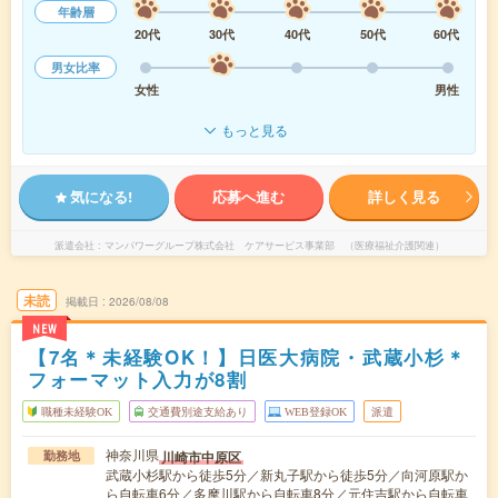
年齢層
20代
30代
40代
50代
60代
男女比率
女性
男性
もっと見る
気になる!
応募へ進む
詳しく見る
派遣会社
マンパワーグループ株式会社 ケアサービス事業部 （医療福祉介護関連）
未読
掲載日
2026/08/08
NEW
【7名＊未経験OK！】日医大病院・武蔵小杉＊
フォーマット入力が8割
職種未経験OK
交通費別途支給あり
WEB登録OK
派遣
神奈川県
川崎市中原区
勤務地
武蔵小杉駅から徒歩5分／新丸子駅から徒歩5分／向河原駅か
ら自転車6分／多摩川駅から自転車8分／元住吉駅から自転車