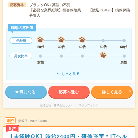
ブランクOK / 英語力不要
応募資格
【必要な業界経験】損害保険業 【歓迎/スキル】損保保険
募集人
職場の雰囲気
年齢層
20代
30代
40代
50代
60代
男女比率
女性
男性
もっと見る
気になる!
応募へ進む
詳しく見る
派遣会社
株式会社リクルートスタッフィング
未読
掲載日
2026/08/08
NEW
【未経験OK】時給2400円・研修充実＊ITヘル