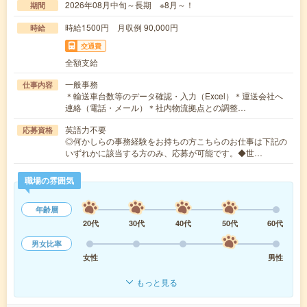
2026年08月中旬～長期 ※8月～！
期間
時給1500円 月収例 90,000円
時給
交通費
全額支給
一般事務
仕事内容
＊輸送車台数等のデータ確認・入力（Excel）＊運送会社へ
連絡（電話・メール）＊社内物流拠点との調整…
英語力不要
応募資格
◎何かしらの事務経験をお持ちの方こちらのお仕事は下記の
いずれかに該当する方のみ、応募が可能です。◆世…
職場の雰囲気
年齢層
20代
30代
40代
50代
60代
男女比率
女性
男性
もっと見る