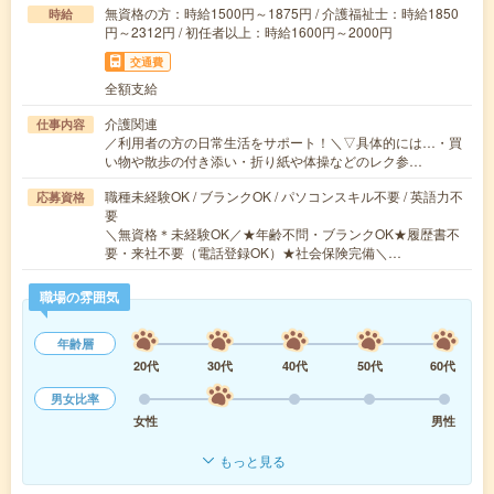
無資格の方：時給1500円～1875円 / 介護福祉士：時給1850
時給
円～2312円 / 初任者以上：時給1600円～2000円
交通費
全額支給
介護関連
仕事内容
／利用者の方の日常生活をサポート！＼▽具体的には…・買
い物や散歩の付き添い・折り紙や体操などのレク参…
職種未経験OK / ブランクOK / パソコンスキル不要 / 英語力不
応募資格
要
＼無資格＊未経験OK／★年齢不問・ブランクOK★履歴書不
要・来社不要（電話登録OK）★社会保険完備＼…
職場の雰囲気
年齢層
20代
30代
40代
50代
60代
男女比率
女性
男性
もっと見る