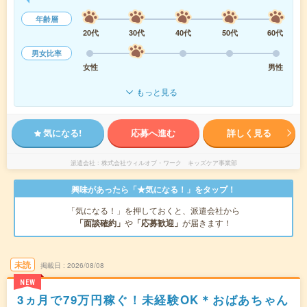
年齢層
20代
30代
40代
50代
60代
男女比率
女性
男性
もっと見る
気になる!
応募へ進む
詳しく見る
派遣会社
株式会社ウィルオブ・ワーク キッズケア事業部
興味があったら「★気になる！」をタップ！
「気になる！」を押しておくと、派遣会社から
「面談確約」
や
「応募歓迎」
が届きます！
未読
掲載日
2026/08/08
NEW
3ヵ月で79万円稼ぐ！未経験OK＊おばあちゃん