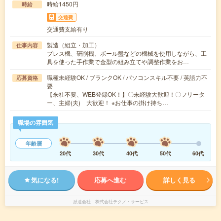
時給1450円
時給
交通費
交通費支給有り
製造（組立・加工）
仕事内容
プレス機、研削機、ボール盤などの機械を使用しながら、工
具を使った手作業で金型の組み立てや調整作業をお…
職種未経験OK / ブランクOK / パソコンスキル不要 / 英語力不
応募資格
要
【来社不要、WEB登録OK！】〇未経験大歓迎！〇フリータ
ー、主婦(夫) 大歓迎！ ※お仕事の掛け持ち…
職場の雰囲気
年齢層
20代
30代
40代
50代
60代
気になる!
応募へ進む
詳しく見る
派遣会社
株式会社テクノ・サービス