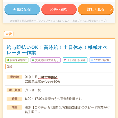
気になる!
応募へ進む
詳しく見る
派遣会社
株式会社オープンアップネクストエンジニア （東証プライム上場企業グループ）
未読
給与即払いOK！高時給！土日休み！機械オペ
レーター作業
職種未経験OK
交通費別途支給あり
土日祝日が休み
WEB登録OK
派遣
神奈川県
川崎市中原区
勤務地
武蔵新城駅から徒歩10分
月～金・祝
曜日頻度
8:00～17:00※表記のうち実働8時間です。
時間
長期【ご応募から1週間以内(最短2日目)のスピード就業が可
期間
能】即日～