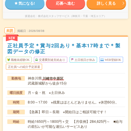
気になる!
応募へ進む
詳しく見る
派遣会社
株式会社スタッフサービス（神奈川・千葉・埼玉エリア）
未読
掲載日
2026/08/08
NEW
正社員予定＊賞与2回あり＊基本17時まで＊製
図データの修正
職種未経験OK
交通費別途支給あり
土日祝日が休み
WEB登録OK
正社員への紹介予定派遣
神奈川県
川崎市中原区
勤務地
武蔵新城駅から徒歩15分
月～金・祝 ※土日休み
曜日頻度
8:00～17:00 ※残業はほとんどありません。※休憩60分。
時間
【急募】即日～長期 ※開始日はご相談可能です！
期間
時給1650円～1800円＋交 【月収例】284,625円～ ■給与
時給
の前払いが可能な速払いサービスあり