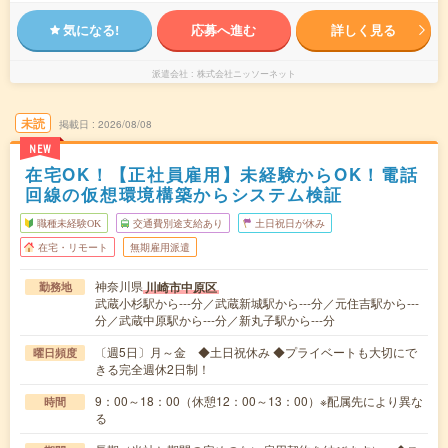
気になる!
応募へ進む
詳しく見る
派遣会社
株式会社ニッソーネット
未読
掲載日
2026/08/08
NEW
在宅OK！【正社員雇用】未経験からOK！電話
回線の仮想環境構築からシステム検証
職種未経験OK
交通費別途支給あり
土日祝日が休み
在宅・リモート
無期雇用派遣
神奈川県
川崎市中原区
勤務地
武蔵小杉駅から---分／武蔵新城駅から---分／元住吉駅から---
分／武蔵中原駅から---分／新丸子駅から---分
〔週5日〕月～金 ◆土日祝休み ◆プライベートも大切にで
曜日頻度
きる完全週休2日制！
9：00～18：00（休憩12：00～13：00）※配属先により異な
時間
る