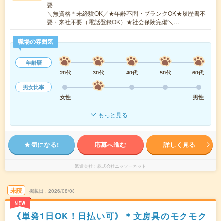
要
＼無資格＊未経験OK／★年齢不問・ブランクOK★履歴書不
要・来社不要（電話登録OK）★社会保険完備＼…
職場の雰囲気
年齢層
20代
30代
40代
50代
60代
男女比率
女性
男性
もっと見る
気になる!
応募へ進む
詳しく見る
派遣会社
株式会社ニッソーネット
未読
掲載日
2026/08/08
NEW
《単発1日OK！日払い可》＊文房具のモクモク