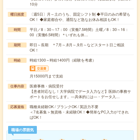
10分
〔週5日〕月～土のうち、固定シフト制 ◆平日のみの希望も
曜日頻度
OK！ ◆家庭都合や、通院など急なお休み相談もOK！
平日／8：30～17：00（実働7.5時間）土曜／8：30～16：
時間
00（実働6.5時間）＊いずれも休…
即日～長期 ＊7月～,8月～,9月～などスタート日ご相談
期間
OK！
時給1300～時給1400円（経験を考慮）
時給
交通費
月15000円まで支給
医療事務・病院受付
仕事内容
【患者対応なし！大学病院でデータ入力など】医師の事務サ
ポートをお任せします。―具体的には―・データ入…
職種未経験OK / ブランクOK / 英語力不要
応募資格
＜7名募集＞無資格・未経験OK！◆簡単なPC入力ができれ
ばOK！
職場の雰囲気